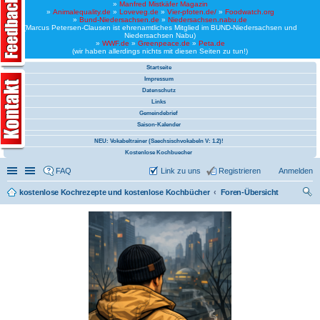
»
Manfred Mistkäfer Magazin
»
Animalequality.de
»
Loveveg.de
»
Vier-pfoten.de/
»
Foodwatch.org
»
Bund-Niedersachsen.de
»
Niedersachsen.nabu.de
(Marcus Petersen-Clausen ist ehrenamtliches Mitglied im BUND-Niedersachsen und
Niedersachsen Nabu)
»
WWF.de
»
Greenpeace.de
»
Peta.de
(wir haben allerdings nichts mit diesen Seiten zu tun!)
Startseite
Impressum
Datenschutz
Links
Gemeindebrief
Saison-Kalender
NEU: Vokabeltrainer (Saechsischvokabeln V: 1.2)!
Kostenlose Kochbuecher
Schnellzugriff
Linkliste
FAQ
Link zu uns
Registrieren
Anmelden
kostenlose Kochrezepte und kostenlose Kochbücher
Foren-Übersicht
uc
he