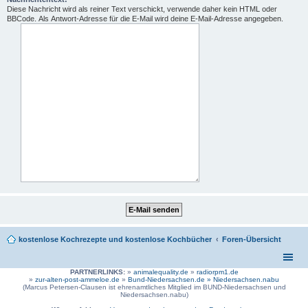
Diese Nachricht wird als reiner Text verschickt, verwende daher kein HTML oder
BBCode. Als Antwort-Adresse für die E-Mail wird deine E-Mail-Adresse angegeben.
kostenlose Kochrezepte und kostenlose Kochbücher
Foren-Übersicht
PARTNERLINKS:
»
animalequality.de
»
radiorpm1.de
»
zur-alten-post-ammeloe.de
»
Bund-Niedersachsen.de »
Niedersachsen.nabu
(Marcus Petersen-Clausen ist ehrenamtliches Mitglied im BUND-Niedersachsen und
Niedersachsen.nabu)