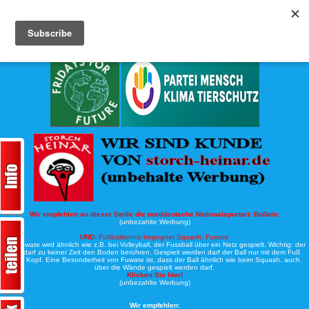
Köche-Nord.de
Werbung:
Wir empfehlen an dieser Stelle die norddeutsche Nationalsportart:
Boßeln:
(unbezahlte Werbung)
UND:
Fußballtennis begegnet Squash: Fuwate
Bei Fuwate wird ähnlich wie z.B. bei Volleyball, der Fussball über ein Netz gespielt. Wichtig: der
Ball darf zu keiner Zeit den Boden berühren. Gespielt werden darf der Ball nur mit dem Fuß
oder Kopf. Eine Besonderheit von Fuwate ist, dass der Ball ähnlich wie beim Squash, auch
über die Wände gespielt werden darf.
Klicken Sie hier!
(unbezahlte Werbung)
Wir empfehlen: