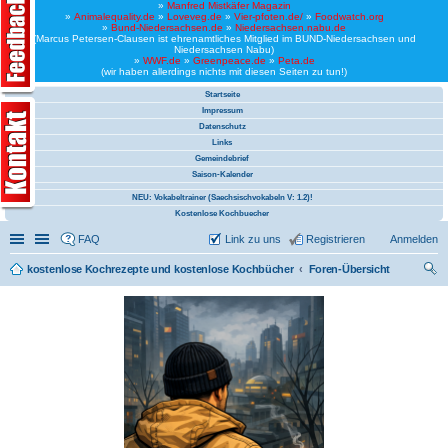
»
Manfred Mistkäfer Magazin
»
Animalequality.de
»
Loveveg.de
»
Vier-pfoten.de/
»
Foodwatch.org
»
Bund-Niedersachsen.de
»
Niedersachsen.nabu.de
(Marcus Petersen-Clausen ist ehrenamtliches Mitglied im BUND-Niedersachsen und
Niedersachsen Nabu)
»
WWF.de
»
Greenpeace.de
»
Peta.de
(wir haben allerdings nichts mit diesen Seiten zu tun!)
Startseite
Impressum
Datenschutz
Links
Gemeindebrief
Saison-Kalender
NEU: Vokabeltrainer (Saechsischvokabeln V: 1.2)!
Kostenlose Kochbuecher
Schnellzugriff
Linkliste
FAQ
Link zu uns
Registrieren
Anmelden
kostenlose Kochrezepte und kostenlose Kochbücher
Foren-Übersicht
uc
he