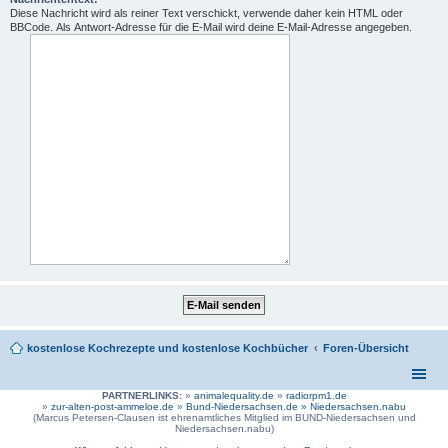
Diese Nachricht wird als reiner Text verschickt, verwende daher kein HTML oder
BBCode. Als Antwort-Adresse für die E-Mail wird deine E-Mail-Adresse angegeben.
kostenlose Kochrezepte und kostenlose Kochbücher
Foren-Übersicht
PARTNERLINKS:
»
animalequality.de
»
radiorpm1.de
»
zur-alten-post-ammeloe.de
»
Bund-Niedersachsen.de »
Niedersachsen.nabu
(Marcus Petersen-Clausen ist ehrenamtliches Mitglied im BUND-Niedersachsen und
Niedersachsen.nabu)