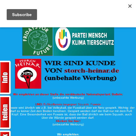
Köche-Nord.de
Werbung:
Wir empfehlen an dieser Stelle die norddeutsche Nationalsportart:
Boßeln:
(unbezahlte Werbung)
UND:
Fußballtennis begegnet Squash: Fuwate
Bei Fuwate wird ähnlich wie z.B. bei Volleyball, der Fussball über ein Netz gespielt. Wichtig: der
Ball darf zu keiner Zeit den Boden berühren. Gespielt werden darf der Ball nur mit dem Fuß
oder Kopf. Eine Besonderheit von Fuwate ist, dass der Ball ähnlich wie beim Squash, auch
über die Wände gespielt werden darf.
Klicken Sie hier!
(unbezahlte Werbung)
Wir empfehlen: