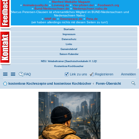
»
Manfred Mistkäfer Magazin
»
Animalequality.de
»
Loveveg.de
»
Vier-pfoten.de/
»
Foodwatch.org
»
Bund-Niedersachsen.de
»
Niedersachsen.nabu.de
(Marcus Petersen-Clausen ist ehrenamtliches Mitglied im BUND-Niedersachsen und
Niedersachsen Nabu)
»
WWF.de
»
Greenpeace.de
»
Peta.de
(wir haben allerdings nichts mit diesen Seiten zu tun!)
Startseite
Impressum
Datenschutz
Links
Gemeindebrief
Saison-Kalender
NEU: Vokabeltrainer (Saechsischvokabeln V: 1.2)!
Kostenlose Kochbuecher
Schnellzugriff
Linkliste
FAQ
Link zu uns
Registrieren
Anmelden
kostenlose Kochrezepte und kostenlose Kochbücher
Foren-Übersicht
uc
he