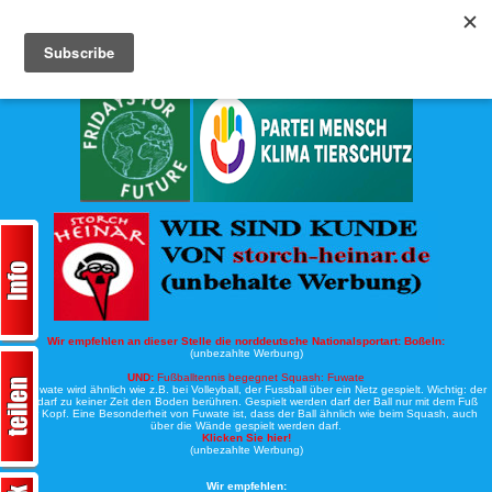
Köche-Nord.de
Werbung:
Wir empfehlen an dieser Stelle die norddeutsche Nationalsportart:
Boßeln:
(unbezahlte Werbung)
UND:
Fußballtennis begegnet Squash: Fuwate
Bei Fuwate wird ähnlich wie z.B. bei Volleyball, der Fussball über ein Netz gespielt. Wichtig: der
Ball darf zu keiner Zeit den Boden berühren. Gespielt werden darf der Ball nur mit dem Fuß
oder Kopf. Eine Besonderheit von Fuwate ist, dass der Ball ähnlich wie beim Squash, auch
über die Wände gespielt werden darf.
Klicken Sie hier!
(unbezahlte Werbung)
Wir empfehlen: