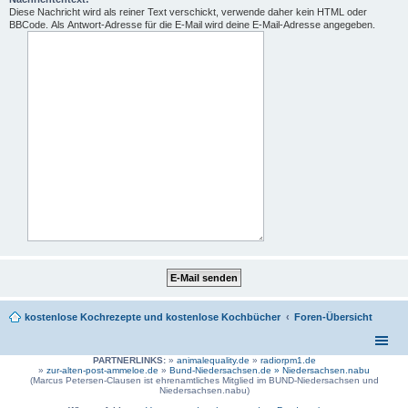
Diese Nachricht wird als reiner Text verschickt, verwende daher kein HTML oder
BBCode. Als Antwort-Adresse für die E-Mail wird deine E-Mail-Adresse angegeben.
kostenlose Kochrezepte und kostenlose Kochbücher
Foren-Übersicht
PARTNERLINKS:
»
animalequality.de
»
radiorpm1.de
»
zur-alten-post-ammeloe.de
»
Bund-Niedersachsen.de »
Niedersachsen.nabu
(Marcus Petersen-Clausen ist ehrenamtliches Mitglied im BUND-Niedersachsen und
Niedersachsen.nabu)