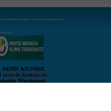
ie Partei Mensch, Klima, Tiere (Tierschutzpartei.de)
Werbung:
ln:
gespielt. Wichtig: der Ball darf zu keiner Zeit den Boden berühren. Gespielt werden
, dass der Ball ähnlich wie beim Squash, auch über die Wände gespielt werden darf.