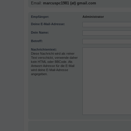
Email:
marcuspc1981 (at) gmail.com
Empfänger:
Administrator
Deine E-Mail-Adresse:
Dein Name:
Betreff:
Nachrichtentext:
Diese Nachricht wird als reiner
Text verschickt, verwende daher
kein HTML oder BBCode. Als
Antwort-Adresse für die E-Mail
wird deine E-Mail-Adresse
angegeben.