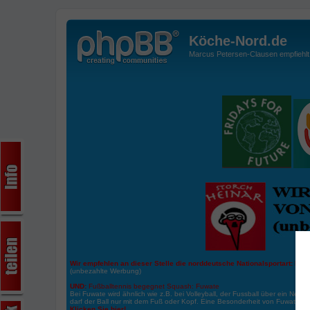
Köche-Nord.de
Marcus Petersen-Clausen empfiehlt d
Wir empfehlen an dieser Stelle die norddeutsche Nationalsportart:
Boße
(unbezahlte Werbung)
UND:
Fußballtennis begegnet Squash: Fuwate
Bei Fuwate wird ähnlich wie z.B. bei Volleyball, der Fussball über ein Netz 
darf der Ball nur mit dem Fuß oder Kopf. Eine Besonderheit von Fuwate ist
Klicken Sie hier!