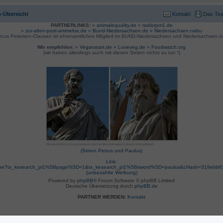
-Übersicht
Kontakt
Das Te
PARTNERLINKS:
»
animalequality.de
»
radiorpm1.de
»
zur-alten-post-ammeloe.de
»
Bund-Niedersachsen.de »
Niedersachsen.nabu
rcus Petersen-Clausen ist ehrenamtliches Mitglied im BUND-Niedersachsen und Niedersachsen.n
Wir empfehlen:
»
Veganstart.de
»
Loveveg.de
»
Foodwatch.org
(wir haben allerdings auch mit diesen Seiten nichts zu tun !)
(Simon Petrus und Paulus)
Link:
suche?tx_kesearch_pi1%5Bpage%5D=1&tx_kesearch_pi1%5Bsword%5D=paulus&cHash=319ebb
(unbezahlte Werbung)
Powered by
phpBB
® Forum Software © phpBB Limited
Deutsche Übersetzung durch
phpBB.de
PARTNER WERDEN:
Kontakt