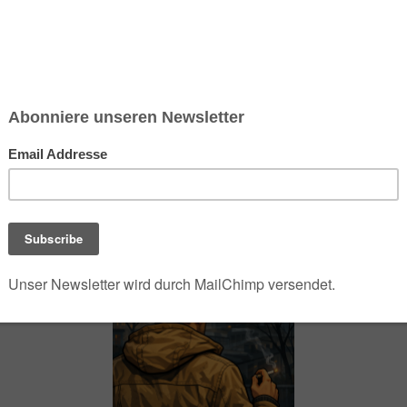
chsen und Niedersachsen Nabu)
debrief
Saison-Kalender
NEU: Vokabeltrainer (Saechsischvokabeln V: 1.
-Übersicht