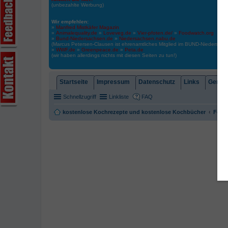
(unbezahlte Werbung)
Wir empfehlen:
»
Manfred Mistkäfer Magazin
»
Animalequality.de
»
Loveveg.de
»
Vier-pfoten.de/
»
Foodwatch.org
»
Bund-Niedersachsen.de
»
Niedersachsen.nabu.de
(Marcus Petersen-Clausen ist ehrenamtliches Mitglied im BUND-Niedersa
»
WWF.de
»
Greenpeace.de
»
Peta.de
(wir haben allerdings nichts mit diesen Seiten zu tun!)
Startseite
Impressum
Datenschutz
Links
Gemein
Schnellzugriff
Linkliste
FAQ
kostenlose Kochrezepte und kostenlose Kochbücher
Foren