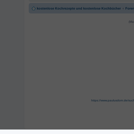
kostenlose Kochrezepte und kostenlose Kochbücher
Foren
(Ma
https://www.paulusdom.de/