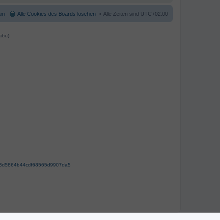
am
Alle Cookies des Boards löschen
Alle Zeiten sind
UTC+02:00
abu)
63d5864b44cdf68565d9907da5