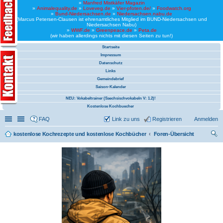
»
Manfred Mistkäfer Magazin
»
Animalequality.de
»
Loveveg.de
»
Vier-pfoten.de/
»
Foodwatch.org
»
Bund-Niedersachsen.de
»
Niedersachsen.nabu.de
(Marcus Petersen-Clausen ist ehrenamtliches Mitglied im BUND-Niedersachsen und
Niedersachsen Nabu)
»
WWF.de
»
Greenpeace.de
»
Peta.de
(wir haben allerdings nichts mit diesen Seiten zu tun!)
Startseite
Impressum
Datenschutz
Links
Gemeindebrief
Saison-Kalender
NEU: Vokabeltrainer (Saechsischvokabeln V: 1.2)!
Kostenlose Kochbuecher
Schnellzugriff
Linkliste
FAQ
Link zu uns
Registrieren
Anmelden
kostenlose Kochrezepte und kostenlose Kochbücher
Foren-Übersicht
uc
he