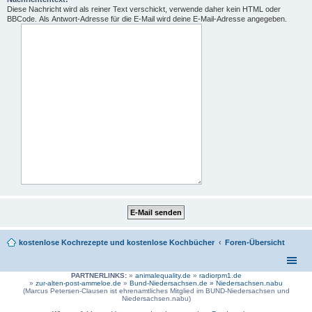
Diese Nachricht wird als reiner Text verschickt, verwende daher kein HTML oder
BBCode. Als Antwort-Adresse für die E-Mail wird deine E-Mail-Adresse angegeben.
kostenlose Kochrezepte und kostenlose Kochbücher
Foren-Übersicht
PARTNERLINKS:
»
animalequality.de
»
radiorpm1.de
»
zur-alten-post-ammeloe.de
»
Bund-Niedersachsen.de »
Niedersachsen.nabu
(Marcus Petersen-Clausen ist ehrenamtliches Mitglied im BUND-Niedersachsen und
Niedersachsen.nabu)