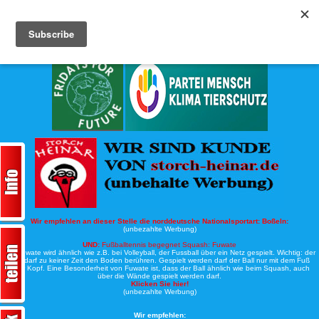
Köche-Nord.de
Werbung:
Wir empfehlen an dieser Stelle die norddeutsche Nationalsportart:
Boßeln:
(unbezahlte Werbung)
UND:
Fußballtennis begegnet Squash: Fuwate
Bei Fuwate wird ähnlich wie z.B. bei Volleyball, der Fussball über ein Netz gespielt. Wichtig: der
Ball darf zu keiner Zeit den Boden berühren. Gespielt werden darf der Ball nur mit dem Fuß
oder Kopf. Eine Besonderheit von Fuwate ist, dass der Ball ähnlich wie beim Squash, auch
über die Wände gespielt werden darf.
Klicken Sie hier!
(unbezahlte Werbung)
Wir empfehlen: