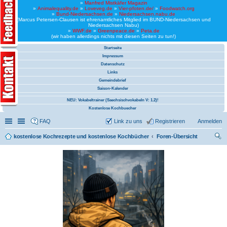
»
Manfred Mistkäfer Magazin
»
Animalequality.de
»
Loveveg.de
»
Vier-pfoten.de/
»
Foodwatch.org
»
Bund-Niedersachsen.de
»
Niedersachsen.nabu.de
(Marcus Petersen-Clausen ist ehrenamtliches Mitglied im BUND-Niedersachsen und
Niedersachsen Nabu)
»
WWF.de
»
Greenpeace.de
»
Peta.de
(wir haben allerdings nichts mit diesen Seiten zu tun!)
Startseite
Impressum
Datenschutz
Links
Gemeindebrief
Saison-Kalender
NEU: Vokabeltrainer (Saechsischvokabeln V: 1.2)!
Kostenlose Kochbuecher
Schnellzugriff
Linkliste
FAQ
Link zu uns
Registrieren
Anmelden
kostenlose Kochrezepte und kostenlose Kochbücher
Foren-Übersicht
uc
he