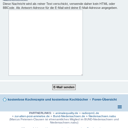
Diese Nachricht wird als reiner Text verschickt, verwende daher kein HTML oder
BBCode. Als Antwort-Adresse für die E-Mail wird deine E-Mail-Adresse angegeben.
kostenlose Kochrezepte und kostenlose Kochbücher
Foren-Übersicht
PARTNERLINKS:
»
animalequality.de
»
radiorpm1.de
»
zur-alten-post-ammeloe.de
»
Bund-Niedersachsen.de »
Niedersachsen.nabu
(Marcus Petersen-Clausen ist ehrenamtliches Mitglied im BUND-Niedersachsen und
Niedersachsen.nabu)