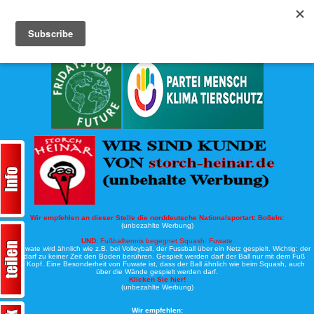
Köche-Nord.de
Werbung:
Wir empfehlen an dieser Stelle die norddeutsche Nationalsportart:
Boßeln:
(unbezahlte Werbung)
UND:
Fußballtennis begegnet Squash: Fuwate
Bei Fuwate wird ähnlich wie z.B. bei Volleyball, der Fussball über ein Netz gespielt. Wichtig: der
Ball darf zu keiner Zeit den Boden berühren. Gespielt werden darf der Ball nur mit dem Fuß
oder Kopf. Eine Besonderheit von Fuwate ist, dass der Ball ähnlich wie beim Squash, auch
über die Wände gespielt werden darf.
Klicken Sie hier!
(unbezahlte Werbung)
Wir empfehlen: