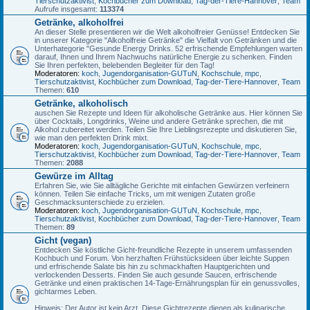
Tierschutzaktivist
,
Kochbücher zum Download
,
Tag-der-Tiere-Hannover
,
Team
Aufrufe insgesamt:
113374
Getränke, alkoholfrei
An dieser Stelle presentieren wir die Welt alkoholfreier Genüsse! Entdecken Sie
in unserer Kategorie "Alkoholfreie Getränke" die Vielfalt von Getränken und die
Unterhategorie "Gesunde Energy Drinks. 52 erfrischende Empfehlungen warten
darauf, Ihnen und Ihrem Nachwuchs natürliche Energie zu schenken. Finden
Sie Ihren perfekten, belebenden Begleiter für den Tag!
Moderatoren:
koch
,
Jugendorganisation-GUTuN
,
Kochschule
,
mpc
,
Tierschutzaktivist
,
Kochbücher zum Download
,
Tag-der-Tiere-Hannover
,
Team
Themen:
610
Getränke, alkoholisch
auschen Sie Rezepte und Ideen für alkoholische Getränke aus. Hier können Sie
über Cocktails, Longdrinks, Weine und andere Getränke sprechen, die mit
Alkohol zubereitet werden. Teilen Sie Ihre Lieblingsrezepte und diskutieren Sie,
wie man den perfekten Drink mixt.
Moderatoren:
koch
,
Jugendorganisation-GUTuN
,
Kochschule
,
mpc
,
Tierschutzaktivist
,
Kochbücher zum Download
,
Tag-der-Tiere-Hannover
,
Team
Themen:
2088
Gewürze im Alltag
Erfahren Sie, wie Sie alltägliche Gerichte mit einfachen Gewürzen verfeinern
können. Teilen Sie einfache Tricks, um mit wenigen Zutaten große
Geschmacksunterschiede zu erzielen.
Moderatoren:
koch
,
Jugendorganisation-GUTuN
,
Kochschule
,
mpc
,
Tierschutzaktivist
,
Kochbücher zum Download
,
Tag-der-Tiere-Hannover
,
Team
Themen:
89
Gicht (vegan)
Entdecken Sie köstliche Gicht-freundliche Rezepte in unserem umfassenden
Kochbuch und Forum. Von herzhaften Frühstücksideen über leichte Suppen
und erfrischende Salate bis hin zu schmackhaften Hauptgerichten und
verlockenden Desserts. Finden Sie auch gesunde Saucen, erfrischende
Getränke und einen praktischen 14-Tage-Ernährungsplan für ein genussvolles,
gichtarmes Leben.
Hinweis: Der Autor ist kein Arzt. Diese Gichtrezepte dienen als kulinarische