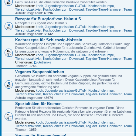
Gemüse-Pizza, die ohne tierische Produkte zubereitet werden.
Moderatoren:
koch
,
Jugendorganisation-GUTuN
,
Kochschule
,
mpc
,
Tierschutzaktivist
,
Kochbücher zum Download
,
Tag-der-Tiere-Hannover
,
Team
Aufrufe insgesamt:
45396
Rezepte für Burgdorf von Helmut S.
Rezepte für Burgdorf von Helmut S.
Moderatoren:
koch
,
Jugendorganisation-GUTuN
,
Kochschule
,
mpc
,
Tierschutzaktivist
,
Kochbücher zum Download
,
Tag-der-Tiere-Hannover
,
Team
Aufrufe insgesamt:
58142
Kochrezepte für Schleswig-Holstein
Wärmende vegane Eintöpfe und Suppen aus Schleswig-Holstein für kalte Tage.
Diese Kategorie bietet Rezepte für traditionelle Gerichte wie Grünkohleintopf,
Linsensuppe und vegane Rübenmus, die sättigen und erfreuen.
Moderatoren:
koch
,
Jugendorganisation-GUTuN
,
Kochschule
,
mpc
,
Tierschutzaktivist
,
Kochbücher zum Download
,
Tag-der-Tiere-Hannover
,
Team
Unterforum:
Getränke
Themen:
1745
Veganes Suppenstübchen
Genießen Sie leichte und nahrhafte vegane Suppen, die gesund sind und
trotzdem fantastisch schmecken. Diese Kategorie bietet Rezepte für
Gemüsesuppen, leichte Brühen und Detox-Suppen, die perfekt für eine
ausgewogene Ernährung sind.
Moderatoren:
koch
,
Jugendorganisation-GUTuN
,
Kochschule
,
mpc
,
Tierschutzaktivist
,
Kochbücher zum Download
,
Tag-der-Tiere-Hannover
,
Team
Aufrufe insgesamt:
43674
Spezialitäten für Bremen
Entdecken Sie die traditionellen Gerichte Bremens in veganer Form. Diese
Kategorie bietet Rezepte für regionale Klassiker wie veganen Bremer Labskaus,
Bremer Kluten und Kohl und Pinkel, die ohne tierische Produkte zubereitet
werden.
Moderatoren:
koch
,
Jugendorganisation-GUTuN
,
Kochschule
,
mpc
,
Tierschutzaktivist
,
Kochbücher zum Download
,
Tag-der-Tiere-Hannover
,
Team
Themen:
1059
Saucen für Bremen (vegan)