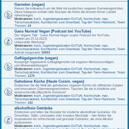
Garnelen (vegan)
Reisen Sie kulinarisch um die Welt mit exotischen veganen Garnelengerichten.
Diese Kategorie enthält viele Rezepte die Ihnen die Aromen ferner Länder
näherbringen.
Moderatoren:
koch
,
Jugendorganisation-GUTuN
,
Kochschule
,
mpc
,
Tierschutzaktivist
,
Kochbücher zum Download
,
Tag-der-Tiere-Hannover
,
Team
Themen:
24
Gans Normal Vegan (Podcast bei YouTube)
Der Vegane Talk - Gans Normal Vegan (super Podcast bei YouTube,
verlinkt am 23.10.2023)
Unbezahlte Werbung!
Moderatoren:
koch
,
Jugendorganisation-GUTuN
,
Kochschule
,
mpc
,
Tierschutzaktivist
,
Kochbücher zum Download
,
Tag-der-Tiere-Hannover
,
Team
Aufrufe insgesamt:
59993
Geflügelgerichte (vegan)
Knusprige veganisierte Geflügelgerichte mit veganen Menüvorschlägen
und Weinempfehlungen!
Moderatoren:
koch
,
Jugendorganisation-GUTuN
,
Kochschule
,
mpc
,
Tierschutzaktivist
,
Kochbücher zum Download
,
Tag-der-Tiere-Hannover
,
Team
Themen:
1270
Gehobene Küche (Haute Cuisin, vegan)
Entdecken Sie die Welt der gehobenen veganen Küche mit raffinierten Zutaten
und innovativen Zubereitungstechniken. Tauchen Sie ein in köstliche und
anspruchsvolle pflanzliche Genüsse!
Moderatoren:
koch
,
Jugendorganisation-GUTuN
,
Kochschule
,
mpc
,
Tierschutzaktivist
,
Kochbücher zum Download
,
Tag-der-Tiere-Hannover
,
Team
Themen:
162
alkoholfreie Getränke
Entdecken und teilen Sie Rezepte für köstliche alkoholfreie Getränke. Ob
Smoothies, Säfte, Limonaden oder kreative Mocktails – hier finden Sie
Inspirationen für erfrischende und gesunde Getränke, die ohne Alkohol
auskommen.
Moderatoren:
koch
,
Jugendorganisation-GUTuN
,
Kochschule
,
mpc
,