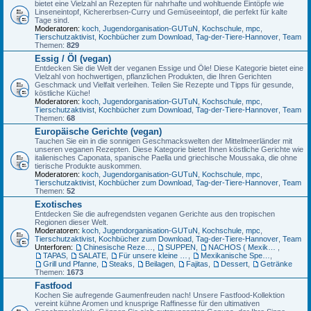
bietet eine Vielzahl an Rezepten für nahrhafte und wohltuende Eintöpfe wie
Linseneintopf, Kichererbsen-Curry und Gemüseeintopf, die perfekt für kalte
Tage sind.
Moderatoren:
koch
,
Jugendorganisation-GUTuN
,
Kochschule
,
mpc
,
Tierschutzaktivist
,
Kochbücher zum Download
,
Tag-der-Tiere-Hannover
,
Team
Themen:
829
Essig / Öl (vegan)
Entdecken Sie die Welt der veganen Essige und Öle! Diese Kategorie bietet eine
Vielzahl von hochwertigen, pflanzlichen Produkten, die Ihren Gerichten
Geschmack und Vielfalt verleihen. Teilen Sie Rezepte und Tipps für gesunde,
köstliche Küche!
Moderatoren:
koch
,
Jugendorganisation-GUTuN
,
Kochschule
,
mpc
,
Tierschutzaktivist
,
Kochbücher zum Download
,
Tag-der-Tiere-Hannover
,
Team
Themen:
68
Europäische Gerichte (vegan)
Tauchen Sie ein in die sonnigen Geschmackswelten der Mittelmeerländer mit
unseren veganen Rezepten. Diese Kategorie bietet Ihnen köstliche Gerichte wie
italienisches Caponata, spanische Paella und griechische Moussaka, die ohne
tierische Produkte auskommen.
Moderatoren:
koch
,
Jugendorganisation-GUTuN
,
Kochschule
,
mpc
,
Tierschutzaktivist
,
Kochbücher zum Download
,
Tag-der-Tiere-Hannover
,
Team
Themen:
52
Exotisches
Entdecken Sie die aufregendsten veganen Gerichte aus den tropischen
Regionen dieser Welt.
Moderatoren:
koch
,
Jugendorganisation-GUTuN
,
Kochschule
,
mpc
,
Tierschutzaktivist
,
Kochbücher zum Download
,
Tag-der-Tiere-Hannover
,
Team
Unterforen:
Chinesische Rezepte
,
SUPPEN
,
NACHOS ( Mexikanische Mais-Chips)
,
TAPAS
,
SALATE
,
Für unsere kleine Gäste
,
Mexikanische Spezialitäten
,
Grill und Pfanne
,
Steaks
,
Beilagen
,
Fajitas
,
Dessert
,
Getränke
Themen:
1673
Fastfood
Kochen Sie aufregende Gaumenfreuden nach! Unsere Fastfood-Kollektion
vereint kühne Aromen und knusprige Raffinesse für den ultimativen