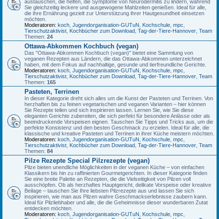
austauschen, die helfen, die Symptome von Neurodermitis zu lindern, während
Sie gleichzeitig leckere und ausgewogene Mahlzeiten genießen. Ideal für alle,
die ihre Ernährung gezielt zur Unterstützung ihrer Hautgesundheit einsetzen
möchten.
Moderatoren:
koch
,
Jugendorganisation-GUTuN
,
Kochschule
,
mpc
,
Tierschutzaktivist
,
Kochbücher zum Download
,
Tag-der-Tiere-Hannover
,
Team
Themen:
24
Ottawa-Abkommen Kochbuch (vegan)
Das "Ottawa-Abkommen Kochbuch (vegan)" bietet eine Sammlung von
veganen Rezepten aus Ländern, die das Ottawa-Abkommen unterzeichnet
haben, mit dem Fokus auf nachhaltige, gesunde und tierfreundliche Gerichte.
Moderatoren:
koch
,
Jugendorganisation-GUTuN
,
Kochschule
,
mpc
,
Tierschutzaktivist
,
Kochbücher zum Download
,
Tag-der-Tiere-Hannover
,
Team
Themen:
165
Pasteten, Terrinen
In dieser Kategorie dreht sich alles um die Kunst der Pasteten und Terrinen. Von
herzhaften bis zu feinen vegetarischen und veganen Varianten – hier können
Sie Rezepte teilen und sich inspirieren lassen. Lernen Sie, wie Sie diese
eleganten Gerichte zubereiten, die sich perfekt für besondere Anlässe oder als
beeindruckende Vorspeisen eignen. Tauschen Sie Tipps und Tricks aus, um die
perfekte Konsistenz und den besten Geschmack zu erzielen. Ideal für alle, die
klassische und kreative Pasteten und Terrinen in ihrer Küche meistern möchten.
Moderatoren:
koch
,
Jugendorganisation-GUTuN
,
Kochschule
,
mpc
,
Tierschutzaktivist
,
Kochbücher zum Download
,
Tag-der-Tiere-Hannover
,
Team
Themen:
84
Pilze Rezepte Special Pilzrezepte (vegan)
Pilze bieten unendliche Möglichkeiten in der veganen Küche – von einfachen
Klassikern bis hin zu raffinierten Gourmetgerichten. In dieser Kategorie finden
Sie eine breite Palette an Rezepten, die die Vielseitigkeit von Pilzen voll
ausschöpfen. Ob als herzhaftes Hauptgericht, delikate Vorspeise oder kreative
Beilage – tauschen Sie Ihre liebsten Pilzrezepte aus und lassen Sie sich
inspirieren, wie man aus Pilzen wahre Geschmackserlebnisse zaubern kann.
Ideal für Pilzliebhaber und alle, die die Geheimnisse dieser wunderbaren Zutat
entdecken möchten.
Moderatoren:
koch
,
Jugendorganisation-GUTuN
,
Kochschule
,
mpc
,