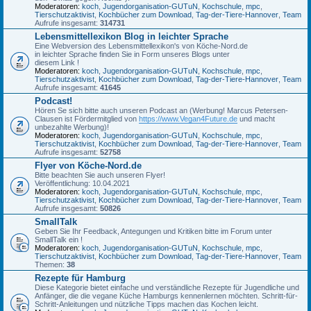
Moderatoren:
koch
,
Jugendorganisation-GUTuN
,
Kochschule
,
mpc
,
Tierschutzaktivist
,
Kochbücher zum Download
,
Tag-der-Tiere-Hannover
,
Team
Aufrufe insgesamt:
314731
Lebensmittellexikon Blog in leichter Sprache
Eine Webversion des Lebensmittellexikon's von Köche-Nord.de
in leichter Sprache finden Sie in Form unseres Blogs unter
diesem Link !
Moderatoren:
koch
,
Jugendorganisation-GUTuN
,
Kochschule
,
mpc
,
Tierschutzaktivist
,
Kochbücher zum Download
,
Tag-der-Tiere-Hannover
,
Team
Aufrufe insgesamt:
41645
Podcast!
Hören Se sich bitte auch unseren Podcast an (Werbung! Marcus Petersen-
Clausen ist Fördermitglied von
https://www.Vegan4Future.de
und macht
unbezahlte Werbung)!
Moderatoren:
koch
,
Jugendorganisation-GUTuN
,
Kochschule
,
mpc
,
Tierschutzaktivist
,
Kochbücher zum Download
,
Tag-der-Tiere-Hannover
,
Team
Aufrufe insgesamt:
52758
Flyer von Köche-Nord.de
Bitte beachten Sie auch unseren Flyer!
Veröffentlichung: 10.04.2021
Moderatoren:
koch
,
Jugendorganisation-GUTuN
,
Kochschule
,
mpc
,
Tierschutzaktivist
,
Kochbücher zum Download
,
Tag-der-Tiere-Hannover
,
Team
Aufrufe insgesamt:
50826
SmallTalk
Geben Sie Ihr Feedback, Antegungen und Kritiken bitte im Forum unter
SmallTalk ein !
Moderatoren:
koch
,
Jugendorganisation-GUTuN
,
Kochschule
,
mpc
,
Tierschutzaktivist
,
Kochbücher zum Download
,
Tag-der-Tiere-Hannover
,
Team
Themen:
38
Rezepte für Hamburg
Diese Kategorie bietet einfache und verständliche Rezepte für Jugendliche und
Anfänger, die die vegane Küche Hamburgs kennenlernen möchten. Schritt-für-
Schritt-Anleitungen und nützliche Tipps machen das Kochen leicht.