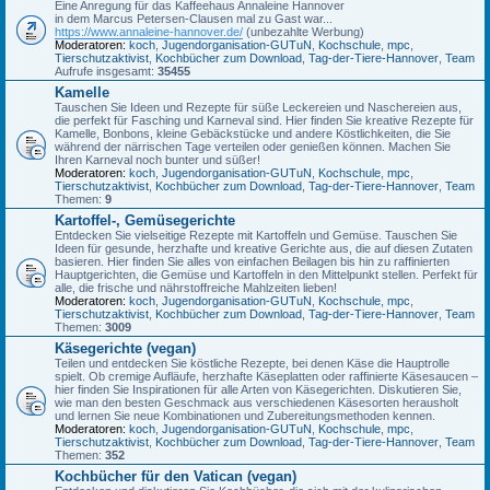
Eine Anregung für das Kaffeehaus Annaleine Hannover
in dem Marcus Petersen-Clausen mal zu Gast war...
https://www.annaleine-hannover.de/
(unbezahlte Werbung)
Moderatoren:
koch
,
Jugendorganisation-GUTuN
,
Kochschule
,
mpc
,
Tierschutzaktivist
,
Kochbücher zum Download
,
Tag-der-Tiere-Hannover
,
Team
Aufrufe insgesamt:
35455
Kamelle
Tauschen Sie Ideen und Rezepte für süße Leckereien und Naschereien aus,
die perfekt für Fasching und Karneval sind. Hier finden Sie kreative Rezepte für
Kamelle, Bonbons, kleine Gebäckstücke und andere Köstlichkeiten, die Sie
während der närrischen Tage verteilen oder genießen können. Machen Sie
Ihren Karneval noch bunter und süßer!
Moderatoren:
koch
,
Jugendorganisation-GUTuN
,
Kochschule
,
mpc
,
Tierschutzaktivist
,
Kochbücher zum Download
,
Tag-der-Tiere-Hannover
,
Team
Themen:
9
Kartoffel-, Gemüsegerichte
Entdecken Sie vielseitige Rezepte mit Kartoffeln und Gemüse. Tauschen Sie
Ideen für gesunde, herzhafte und kreative Gerichte aus, die auf diesen Zutaten
basieren. Hier finden Sie alles von einfachen Beilagen bis hin zu raffinierten
Hauptgerichten, die Gemüse und Kartoffeln in den Mittelpunkt stellen. Perfekt für
alle, die frische und nährstoffreiche Mahlzeiten lieben!
Moderatoren:
koch
,
Jugendorganisation-GUTuN
,
Kochschule
,
mpc
,
Tierschutzaktivist
,
Kochbücher zum Download
,
Tag-der-Tiere-Hannover
,
Team
Themen:
3009
Käsegerichte (vegan)
Teilen und entdecken Sie köstliche Rezepte, bei denen Käse die Hauptrolle
spielt. Ob cremige Aufläufe, herzhafte Käseplatten oder raffinierte Käsesaucen –
hier finden Sie Inspirationen für alle Arten von Käsegerichten. Diskutieren Sie,
wie man den besten Geschmack aus verschiedenen Käsesorten herausholt
und lernen Sie neue Kombinationen und Zubereitungsmethoden kennen.
Moderatoren:
koch
,
Jugendorganisation-GUTuN
,
Kochschule
,
mpc
,
Tierschutzaktivist
,
Kochbücher zum Download
,
Tag-der-Tiere-Hannover
,
Team
Themen:
352
Kochbücher für den Vatican (vegan)