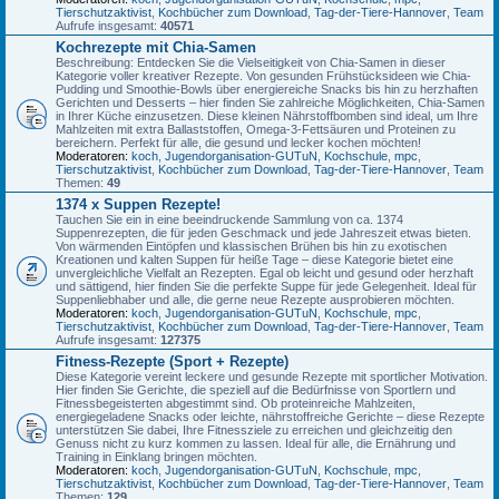
Tierschutzaktivist
,
Kochbücher zum Download
,
Tag-der-Tiere-Hannover
,
Team
Aufrufe insgesamt:
40571
Kochrezepte mit Chia-Samen
Beschreibung: Entdecken Sie die Vielseitigkeit von Chia-Samen in dieser
Kategorie voller kreativer Rezepte. Von gesunden Frühstücksideen wie Chia-
Pudding und Smoothie-Bowls über energiereiche Snacks bis hin zu herzhaften
Gerichten und Desserts – hier finden Sie zahlreiche Möglichkeiten, Chia-Samen
in Ihrer Küche einzusetzen. Diese kleinen Nährstoffbomben sind ideal, um Ihre
Mahlzeiten mit extra Ballaststoffen, Omega-3-Fettsäuren und Proteinen zu
bereichern. Perfekt für alle, die gesund und lecker kochen möchten!
Moderatoren:
koch
,
Jugendorganisation-GUTuN
,
Kochschule
,
mpc
,
Tierschutzaktivist
,
Kochbücher zum Download
,
Tag-der-Tiere-Hannover
,
Team
Themen:
49
1374 x Suppen Rezepte!
Tauchen Sie ein in eine beeindruckende Sammlung von ca. 1374
Suppenrezepten, die für jeden Geschmack und jede Jahreszeit etwas bieten.
Von wärmenden Eintöpfen und klassischen Brühen bis hin zu exotischen
Kreationen und kalten Suppen für heiße Tage – diese Kategorie bietet eine
unvergleichliche Vielfalt an Rezepten. Egal ob leicht und gesund oder herzhaft
und sättigend, hier finden Sie die perfekte Suppe für jede Gelegenheit. Ideal für
Suppenliebhaber und alle, die gerne neue Rezepte ausprobieren möchten.
Moderatoren:
koch
,
Jugendorganisation-GUTuN
,
Kochschule
,
mpc
,
Tierschutzaktivist
,
Kochbücher zum Download
,
Tag-der-Tiere-Hannover
,
Team
Aufrufe insgesamt:
127375
Fitness-Rezepte (Sport + Rezepte)
Diese Kategorie vereint leckere und gesunde Rezepte mit sportlicher Motivation.
Hier finden Sie Gerichte, die speziell auf die Bedürfnisse von Sportlern und
Fitnessbegeisterten abgestimmt sind. Ob proteinreiche Mahlzeiten,
energiegeladene Snacks oder leichte, nährstoffreiche Gerichte – diese Rezepte
unterstützen Sie dabei, Ihre Fitnessziele zu erreichen und gleichzeitig den
Genuss nicht zu kurz kommen zu lassen. Ideal für alle, die Ernährung und
Training in Einklang bringen möchten.
Moderatoren:
koch
,
Jugendorganisation-GUTuN
,
Kochschule
,
mpc
,
Tierschutzaktivist
,
Kochbücher zum Download
,
Tag-der-Tiere-Hannover
,
Team
Themen:
129