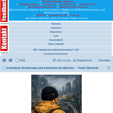
»
Manfred Mistkäfer Magazin
»
Animalequality.de
»
Loveveg.de
»
Vier-pfoten.de/
»
Foodwatch.org
»
Bund-Niedersachsen.de
»
Niedersachsen.nabu.de
(Marcus Petersen-Clausen ist ehrenamtliches Mitglied im BUND-Niedersachsen und
Niedersachsen Nabu)
»
WWF.de
»
Greenpeace.de
»
Peta.de
(wir haben allerdings nichts mit diesen Seiten zu tun!)
Startseite
Impressum
Datenschutz
Links
Gemeindebrief
Saison-Kalender
NEU: Vokabeltrainer (Saechsischvokabeln V: 1.2)!
Kostenlose Kochbuecher
Schnellzugriff
Linkliste
FAQ
Link zu uns
Registrieren
Anmelden
kostenlose Kochrezepte und kostenlose Kochbücher
Foren-Übersicht
uc
he