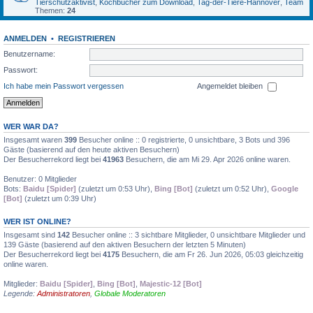
Tierschutzaktivist
,
Kochbücher zum Download
,
Tag-der-Tiere-Hannover
,
Team
Themen:
24
ANMELDEN
•
REGISTRIEREN
Benutzername:
Passwort:
Ich habe mein Passwort vergessen
Angemeldet bleiben
WER WAR DA?
Insgesamt waren
399
Besucher online :: 0 registrierte, 0 unsichtbare, 3 Bots und 396
Gäste (basierend auf den heute aktiven Besuchern)
Der Besucherrekord liegt bei
41963
Besuchern, die am Mi 29. Apr 2026 online waren.
Benutzer: 0 Mitglieder
Bots:
Baidu [Spider]
(zuletzt um 0:53 Uhr),
Bing [Bot]
(zuletzt um 0:52 Uhr),
Google
[Bot]
(zuletzt um 0:39 Uhr)
WER IST ONLINE?
Insgesamt sind
142
Besucher online :: 3 sichtbare Mitglieder, 0 unsichtbare Mitglieder und
139 Gäste (basierend auf den aktiven Besuchern der letzten 5 Minuten)
Der Besucherrekord liegt bei
4175
Besuchern, die am Fr 26. Jun 2026, 05:03 gleichzeitig
online waren.
Mitglieder:
Baidu [Spider]
,
Bing [Bot]
,
Majestic-12 [Bot]
Legende:
Administratoren
,
Globale Moderatoren