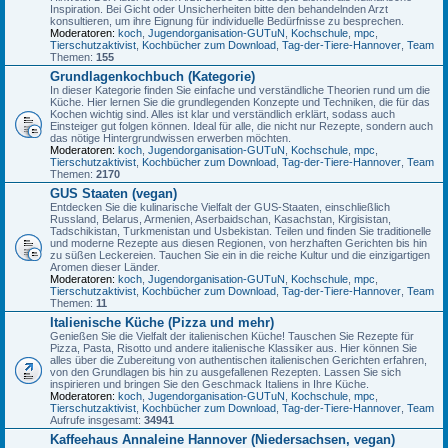
Inspiration. Bei Gicht oder Unsicherheiten bitte den behandelnden Arzt
konsultieren, um ihre Eignung für individuelle Bedürfnisse zu besprechen.
Moderatoren:
koch
,
Jugendorganisation-GUTuN
,
Kochschule
,
mpc
,
Tierschutzaktivist
,
Kochbücher zum Download
,
Tag-der-Tiere-Hannover
,
Team
Themen:
155
Grundlagenkochbuch (Kategorie)
In dieser Kategorie finden Sie einfache und verständliche Theorien rund um die
Küche. Hier lernen Sie die grundlegenden Konzepte und Techniken, die für das
Kochen wichtig sind. Alles ist klar und verständlich erklärt, sodass auch
Einsteiger gut folgen können. Ideal für alle, die nicht nur Rezepte, sondern auch
das nötige Hintergrundwissen erwerben möchten.
Moderatoren:
koch
,
Jugendorganisation-GUTuN
,
Kochschule
,
mpc
,
Tierschutzaktivist
,
Kochbücher zum Download
,
Tag-der-Tiere-Hannover
,
Team
Themen:
2170
GUS Staaten (vegan)
Entdecken Sie die kulinarische Vielfalt der GUS-Staaten, einschließlich
Russland, Belarus, Armenien, Aserbaidschan, Kasachstan, Kirgisistan,
Tadschikistan, Turkmenistan und Usbekistan. Teilen und finden Sie traditionelle
und moderne Rezepte aus diesen Regionen, von herzhaften Gerichten bis hin
zu süßen Leckereien. Tauchen Sie ein in die reiche Kultur und die einzigartigen
Aromen dieser Länder.
Moderatoren:
koch
,
Jugendorganisation-GUTuN
,
Kochschule
,
mpc
,
Tierschutzaktivist
,
Kochbücher zum Download
,
Tag-der-Tiere-Hannover
,
Team
Themen:
11
Italienische Küche (Pizza und mehr)
Genießen Sie die Vielfalt der italienischen Küche! Tauschen Sie Rezepte für
Pizza, Pasta, Risotto und andere italienische Klassiker aus. Hier können Sie
alles über die Zubereitung von authentischen italienischen Gerichten erfahren,
von den Grundlagen bis hin zu ausgefallenen Rezepten. Lassen Sie sich
inspirieren und bringen Sie den Geschmack Italiens in Ihre Küche.
Moderatoren:
koch
,
Jugendorganisation-GUTuN
,
Kochschule
,
mpc
,
Tierschutzaktivist
,
Kochbücher zum Download
,
Tag-der-Tiere-Hannover
,
Team
Aufrufe insgesamt:
34941
Kaffeehaus Annaleine Hannover (Niedersachsen, vegan)