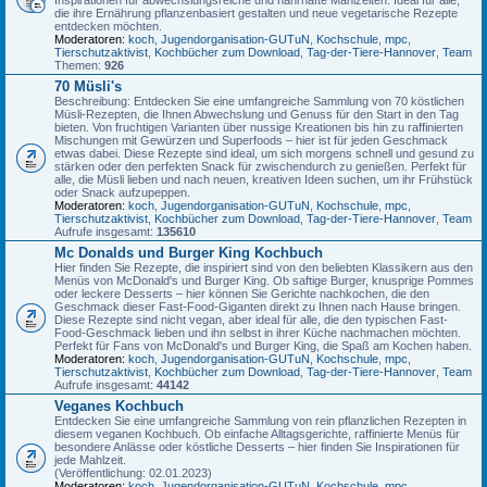
die ihre Ernährung pflanzenbasiert gestalten und neue vegetarische Rezepte
entdecken möchten.
Moderatoren:
koch
,
Jugendorganisation-GUTuN
,
Kochschule
,
mpc
,
Tierschutzaktivist
,
Kochbücher zum Download
,
Tag-der-Tiere-Hannover
,
Team
Themen:
926
70 Müsli's
Beschreibung: Entdecken Sie eine umfangreiche Sammlung von 70 köstlichen
Müsli-Rezepten, die Ihnen Abwechslung und Genuss für den Start in den Tag
bieten. Von fruchtigen Varianten über nussige Kreationen bis hin zu raffinierten
Mischungen mit Gewürzen und Superfoods – hier ist für jeden Geschmack
etwas dabei. Diese Rezepte sind ideal, um sich morgens schnell und gesund zu
stärken oder den perfekten Snack für zwischendurch zu genießen. Perfekt für
alle, die Müsli lieben und nach neuen, kreativen Ideen suchen, um ihr Frühstück
oder Snack aufzupeppen.
Moderatoren:
koch
,
Jugendorganisation-GUTuN
,
Kochschule
,
mpc
,
Tierschutzaktivist
,
Kochbücher zum Download
,
Tag-der-Tiere-Hannover
,
Team
Aufrufe insgesamt:
135610
Mc Donalds und Burger King Kochbuch
Hier finden Sie Rezepte, die inspiriert sind von den beliebten Klassikern aus den
Menüs von McDonald's und Burger King. Ob saftige Burger, knusprige Pommes
oder leckere Desserts – hier können Sie Gerichte nachkochen, die den
Geschmack dieser Fast-Food-Giganten direkt zu Ihnen nach Hause bringen.
Diese Rezepte sind nicht vegan, aber ideal für alle, die den typischen Fast-
Food-Geschmack lieben und ihn selbst in ihrer Küche nachmachen möchten.
Perfekt für Fans von McDonald's und Burger King, die Spaß am Kochen haben.
Moderatoren:
koch
,
Jugendorganisation-GUTuN
,
Kochschule
,
mpc
,
Tierschutzaktivist
,
Kochbücher zum Download
,
Tag-der-Tiere-Hannover
,
Team
Aufrufe insgesamt:
44142
Veganes Kochbuch
Entdecken Sie eine umfangreiche Sammlung von rein pflanzlichen Rezepten in
diesem veganen Kochbuch. Ob einfache Alltagsgerichte, raffinierte Menüs für
besondere Anlässe oder köstliche Desserts – hier finden Sie Inspirationen für
jede Mahlzeit.
(Veröffentlichung: 02.01.2023)
Moderatoren:
koch
,
Jugendorganisation-GUTuN
,
Kochschule
,
mpc
,