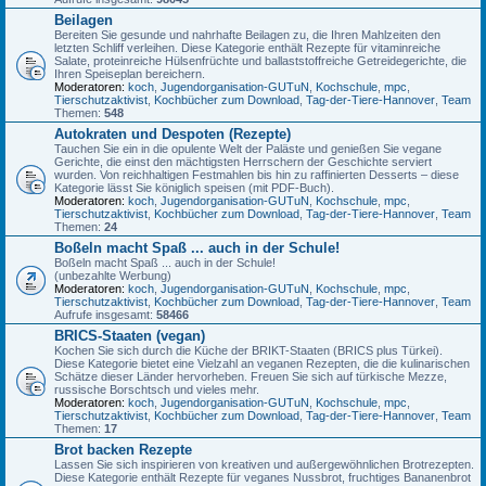
Beilagen
Bereiten Sie gesunde und nahrhafte Beilagen zu, die Ihren Mahlzeiten den
letzten Schliff verleihen. Diese Kategorie enthält Rezepte für vitaminreiche
Salate, proteinreiche Hülsenfrüchte und ballaststoffreiche Getreidegerichte, die
Ihren Speiseplan bereichern.
Moderatoren:
koch
,
Jugendorganisation-GUTuN
,
Kochschule
,
mpc
,
Tierschutzaktivist
,
Kochbücher zum Download
,
Tag-der-Tiere-Hannover
,
Team
Themen:
548
Autokraten und Despoten (Rezepte)
Tauchen Sie ein in die opulente Welt der Paläste und genießen Sie vegane
Gerichte, die einst den mächtigsten Herrschern der Geschichte serviert
wurden. Von reichhaltigen Festmahlen bis hin zu raffinierten Desserts – diese
Kategorie lässt Sie königlich speisen (mit PDF-Buch).
Moderatoren:
koch
,
Jugendorganisation-GUTuN
,
Kochschule
,
mpc
,
Tierschutzaktivist
,
Kochbücher zum Download
,
Tag-der-Tiere-Hannover
,
Team
Themen:
24
Boßeln macht Spaß ... auch in der Schule!
Boßeln macht Spaß ... auch in der Schule!
(unbezahlte Werbung)
Moderatoren:
koch
,
Jugendorganisation-GUTuN
,
Kochschule
,
mpc
,
Tierschutzaktivist
,
Kochbücher zum Download
,
Tag-der-Tiere-Hannover
,
Team
Aufrufe insgesamt:
58466
BRICS-Staaten (vegan)
Kochen Sie sich durch die Küche der BRIKT-Staaten (BRICS plus Türkei).
Diese Kategorie bietet eine Vielzahl an veganen Rezepten, die die kulinarischen
Schätze dieser Länder hervorheben. Freuen Sie sich auf türkische Mezze,
russische Borschtsch und vieles mehr.
Moderatoren:
koch
,
Jugendorganisation-GUTuN
,
Kochschule
,
mpc
,
Tierschutzaktivist
,
Kochbücher zum Download
,
Tag-der-Tiere-Hannover
,
Team
Themen:
17
Brot backen Rezepte
Lassen Sie sich inspirieren von kreativen und außergewöhnlichen Brotrezepten.
Diese Kategorie enthält Rezepte für veganes Nussbrot, fruchtiges Bananenbrot