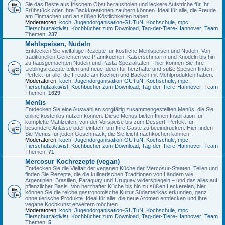
Sie das Beste aus frischem Obst herausholen und leckere Aufstriche für Ihr
Frühstück oder Ihre Backkreationen zaubern können. Ideal für alle, die Freude
am Einmachen und an süßen Köstlichkeiten haben.
Moderatoren:
koch
,
Jugendorganisation-GUTuN
,
Kochschule
,
mpc
,
Tierschutzaktivist
,
Kochbücher zum Download
,
Tag-der-Tiere-Hannover
,
Team
Themen:
237
Mehlspeisen, Nudeln
Entdecken Sie vielfältige Rezepte für köstliche Mehlspeisen und Nudeln. Von
traditionellen Gerichten wie Pfannkuchen, Kaiserschmarrn und Knödeln bis hin
zu hausgemachten Nudeln und Pasta-Spezialitäten – hier können Sie Ihre
Lieblingsrezepte teilen und neue Ideen für herzhafte und süße Speisen finden.
Perfekt für alle, die Freude am Kochen und Backen mit Mehlprodukten haben.
Moderatoren:
koch
,
Jugendorganisation-GUTuN
,
Kochschule
,
mpc
,
Tierschutzaktivist
,
Kochbücher zum Download
,
Tag-der-Tiere-Hannover
,
Team
Themen:
1629
Menüs
Entdecken Sie eine Auswahl an sorgfältig zusammengestellten Menüs, die Sie
online kostenlos nutzen können. Diese Menüs bieten Ihnen Inspiration für
komplette Mahlzeiten, von der Vorspeise bis zum Dessert. Perfekt für
besondere Anlässe oder einfach, um Ihre Gäste zu beeindrucken. Hier finden
Sie Menüs für jeden Geschmack, die Sie leicht nachkochen können.
Moderatoren:
koch
,
Jugendorganisation-GUTuN
,
Kochschule
,
mpc
,
Tierschutzaktivist
,
Kochbücher zum Download
,
Tag-der-Tiere-Hannover
,
Team
Themen:
71
Mercosur Kochrezepte (vegan)
Entdecken Sie die Vielfalt der veganen Küche der Mercosur-Staaten. Teilen und
finden Sie Rezepte, die die kulinarischen Traditionen von Ländern wie
Argentinien, Brasilien, Paraguay und Uruguay widerspiegeln – und das alles auf
pflanzlicher Basis. Von herzhafter Küche bis hin zu süßen Leckereien, hier
können Sie die reiche gastronomische Kultur Südamerikas erkunden, ganz
ohne tierische Produkte. Ideal für alle, die neue Aromen entdecken und ihre
vegane Kochkunst erweitern möchten.
Moderatoren:
koch
,
Jugendorganisation-GUTuN
,
Kochschule
,
mpc
,
Tierschutzaktivist
,
Kochbücher zum Download
,
Tag-der-Tiere-Hannover
,
Team
Themen:
5