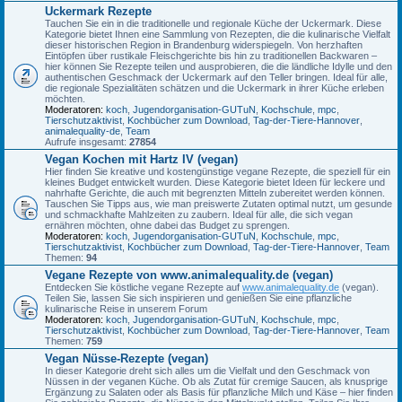
Uckermark Rezepte
Tauchen Sie ein in die traditionelle und regionale Küche der Uckermark. Diese
Kategorie bietet Ihnen eine Sammlung von Rezepten, die die kulinarische Vielfalt
dieser historischen Region in Brandenburg widerspiegeln. Von herzhaften
Eintöpfen über rustikale Fleischgerichte bis hin zu traditionellen Backwaren –
hier können Sie Rezepte teilen und ausprobieren, die die ländliche Idylle und den
authentischen Geschmack der Uckermark auf den Teller bringen. Ideal für alle,
die regionale Spezialitäten schätzen und die Uckermark in ihrer Küche erleben
möchten.
Moderatoren:
koch
,
Jugendorganisation-GUTuN
,
Kochschule
,
mpc
,
Tierschutzaktivist
,
Kochbücher zum Download
,
Tag-der-Tiere-Hannover
,
animalequality-de
,
Team
Aufrufe insgesamt:
27854
Vegan Kochen mit Hartz IV (vegan)
Hier finden Sie kreative und kostengünstige vegane Rezepte, die speziell für ein
kleines Budget entwickelt wurden. Diese Kategorie bietet Ideen für leckere und
nahrhafte Gerichte, die auch mit begrenzten Mitteln zubereitet werden können.
Tauschen Sie Tipps aus, wie man preiswerte Zutaten optimal nutzt, um gesunde
und schmackhafte Mahlzeiten zu zaubern. Ideal für alle, die sich vegan
ernähren möchten, ohne dabei das Budget zu sprengen.
Moderatoren:
koch
,
Jugendorganisation-GUTuN
,
Kochschule
,
mpc
,
Tierschutzaktivist
,
Kochbücher zum Download
,
Tag-der-Tiere-Hannover
,
Team
Themen:
94
Vegane Rezepte von www.animalequality.de (vegan)
Entdecken Sie köstliche vegane Rezepte auf
www.animalequality.de
(vegan).
Teilen Sie, lassen Sie sich inspirieren und genießen Sie eine pflanzliche
kulinarische Reise in unserem Forum
Moderatoren:
koch
,
Jugendorganisation-GUTuN
,
Kochschule
,
mpc
,
Tierschutzaktivist
,
Kochbücher zum Download
,
Tag-der-Tiere-Hannover
,
Team
Themen:
759
Vegan Nüsse-Rezepte (vegan)
In dieser Kategorie dreht sich alles um die Vielfalt und den Geschmack von
Nüssen in der veganen Küche. Ob als Zutat für cremige Saucen, als knusprige
Ergänzung zu Salaten oder als Basis für pflanzliche Milch und Käse – hier finden