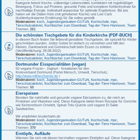
Kategorie betont frische, vollwertige Lebensmittel, kombiniert mit regelmäßiger
Bewegung. Fokus auf Proteine, gesunde Fette und komplexe Kohlenhydrate für
nachhaltige Energie. Individuell anpassbar für optimale Ergebnisse. Bis jetz
haben wir die Diäten Keto (mit gehobener Küche) und Low Carb
(kohlenhydratarme Ernährung) für Sie online gestellt.
Moderatoren:
koch
,
Jugendorganisation-GUTuN
,
Kochschule
,
mpc
,
Tierschutzaktivist
,
Kochbücher zum Download
,
Tag-der-Tiere-Hannover
,
Team
Themen:
261
Die schönsten Tischgebete für die Kinderkirche (PDF-BUCH)
In diesem Buch finden Sie liebevoll gestaltete Tischgebete, die speziell für Kinder
geschrieben wurden. Jedes Gebet ist einfach zu verstehen und hilft den
Kleinen, Dankbarkeit und Gemeinschaft beim Essen zu erleben.
(Veröffentlichung: 28.08.2022)
Moderatoren:
koch
,
Jugendorganisation-GUTuN
,
Kochschule
,
mpc
,
Tierschutzaktivist
,
Kochbücher zum Download
,
Tag-der-Tiere-Hannover
,
Team
Dortmunder Eisspezialitäten (vegan)
50 vegane Frozen - Joghurt - Kreationen für den
Kreisverband Dortmund (Partei Mensch, Umwelt, Tierschutz,
http://www.mitherzfuerdo.de
)
Moderatoren:
koch
,
Jugendorganisation-GUTuN
,
Kochschule
,
mpc
,
Tierschutzaktivist
,
Kochbücher zum Download
,
Tag-der-Tiere-Hannover
,
Team
Themen:
50
Eierspeisen
Bereiten Sie nahrhafte und gesunde vegane Eierspeisen zu, die reich an
Proteinen und Vitaminen sind. Diese Kategorie bietet Ihnen Rezepte für Gerichte
wie Kichererbsen-Omelett, Spinat-Tofu-Quiche und vegane Ei-Salat-
Sandwiches.
Wir empfehlen bruderhahn.de
Moderatoren:
koch
,
Jugendorganisation-GUTuN
,
Kochschule
,
mpc
,
Tierschutzaktivist
,
Kochbücher zum Download
,
Tag-der-Tiere-Hannover
,
Team
Themen:
370
Eintöpfe, Aufläufe
Wärmen Sie sich mit diesen herzhaften veganen Eintöpfen auf. Diese Kategorie