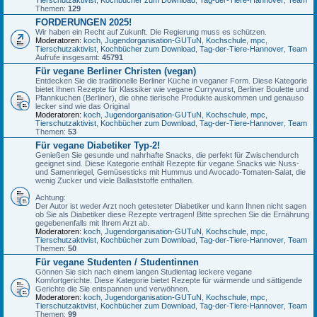
Themen:
129
FORDERUNGEN 2025!
Wir haben ein Recht auf Zukunft. Die Regierung muss es schützen.
Moderatoren:
koch
,
Jugendorganisation-GUTuN
,
Kochschule
,
mpc
,
Tierschutzaktivist
,
Kochbücher zum Download
,
Tag-der-Tiere-Hannover
,
Team
Aufrufe insgesamt:
45791
Für vegane Berliner Christen (vegan)
Entdecken Sie die traditionelle Berliner Küche in veganer Form. Diese Kategorie
bietet Ihnen Rezepte für Klassiker wie vegane Currywurst, Berliner Boulette und
Pfannkuchen (Berliner), die ohne tierische Produkte auskommen und genauso
lecker sind wie das Original
Moderatoren:
koch
,
Jugendorganisation-GUTuN
,
Kochschule
,
mpc
,
Tierschutzaktivist
,
Kochbücher zum Download
,
Tag-der-Tiere-Hannover
,
Team
Themen:
53
Für vegane Diabetiker Typ-2!
Genießen Sie gesunde und nahrhafte Snacks, die perfekt für Zwischendurch
geeignet sind. Diese Kategorie enthält Rezepte für vegane Snacks wie Nuss-
und Samenriegel, Gemüsesticks mit Hummus und Avocado-Tomaten-Salat, die
wenig Zucker und viele Ballaststoffe enthalten.
Achtung:
Der Autor ist weder Arzt noch getesteter Diabetiker und kann Ihnen nicht sagen
ob Sie als Diabetiker diese Rezepte vertragen! Bitte sprechen Sie die Ernährung
gegebenenfalls mit Ihrem Arzt ab.
Moderatoren:
koch
,
Jugendorganisation-GUTuN
,
Kochschule
,
mpc
,
Tierschutzaktivist
,
Kochbücher zum Download
,
Tag-der-Tiere-Hannover
,
Team
Themen:
50
Für vegane Studenten / Studentinnen
Gönnen Sie sich nach einem langen Studientag leckere vegane
Komfortgerichte. Diese Kategorie bietet Rezepte für wärmende und sättigende
Gerichte die Sie entspannen und verwöhnen.
Moderatoren:
koch
,
Jugendorganisation-GUTuN
,
Kochschule
,
mpc
,
Tierschutzaktivist
,
Kochbücher zum Download
,
Tag-der-Tiere-Hannover
,
Team
Themen:
99