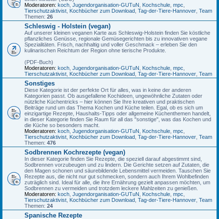
Moderatoren:
koch
,
Jugendorganisation-GUTuN
,
Kochschule
,
mpc
,
Tierschutzaktivist
,
Kochbücher zum Download
,
Tag-der-Tiere-Hannover
,
Team
Themen:
26
Schleswig - Holstein (vegan)
Auf unserer kleinen veganen Karte aus Schleswig-Holstein finden Sie köstliche
pflanzliches Genüsse, regionale Gemüsegerichten bis zu innovativen vegane
Spezialitäten. Frisch, nachhaltig und voller Geschmack – erleben Sie den
kulinarischen Reichtum der Region ohne tierische Produkte.
(PDF-Buch)
Moderatoren:
koch
,
Jugendorganisation-GUTuN
,
Kochschule
,
mpc
,
Tierschutzaktivist
,
Kochbücher zum Download
,
Tag-der-Tiere-Hannover
,
Team
Sonstiges
Diese Kategorie ist der perfekte Ort für alles, was in keine der anderen
Kategorien passt. Ob ausgefallene Kochideen, ungewöhnliche Zutaten oder
nützliche Küchentricks – hier können Sie Ihre kreativen und praktischen
Beiträge rund um das Thema Kochen und Küche teilen. Egal, ob es sich um
einzigartige Rezepte, Haushalts-Tipps oder allgemeine Küchenthemen handelt,
in dieser Kategorie finden Sie Raum für all das "sonstige", was das Kochen und
die Küche so besonders macht.
Moderatoren:
koch
,
Jugendorganisation-GUTuN
,
Kochschule
,
mpc
,
Tierschutzaktivist
,
Kochbücher zum Download
,
Tag-der-Tiere-Hannover
,
Team
Themen:
476
Sodbrennen Kochrezepte (vegan)
In dieser Kategorie finden Sie Rezepte, die speziell darauf abgestimmt sind,
Sodbrennen vorzubeugen und zu lindern. Die Gerichte setzen auf Zutaten, die
den Magen schonen und säurebildende Lebensmittel vermeiden. Tauschen Sie
Rezepte aus, die nicht nur gut schmecken, sondern auch Ihrem Wohlbefinden
zuträglich sind. Ideal für alle, die ihre Ernährung gezielt anpassen möchten, um
Sodbrennen zu vermeiden und trotzdem leckere Mahlzeiten zu genießen.
Moderatoren:
koch
,
Jugendorganisation-GUTuN
,
Kochschule
,
mpc
,
Tierschutzaktivist
,
Kochbücher zum Download
,
Tag-der-Tiere-Hannover
,
Team
Themen:
24
Spanische Rezepte