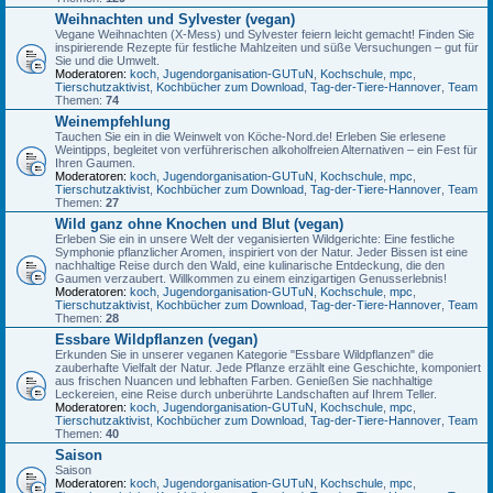
Weihnachten und Sylvester (vegan)
Vegane Weihnachten (X-Mess) und Sylvester feiern leicht gemacht! Finden Sie
inspirierende Rezepte für festliche Mahlzeiten und süße Versuchungen – gut für
Sie und die Umwelt.
Moderatoren:
koch
,
Jugendorganisation-GUTuN
,
Kochschule
,
mpc
,
Tierschutzaktivist
,
Kochbücher zum Download
,
Tag-der-Tiere-Hannover
,
Team
Themen:
74
Weinempfehlung
Tauchen Sie ein in die Weinwelt von Köche-Nord.de! Erleben Sie erlesene
Weintipps, begleitet von verführerischen alkoholfreien Alternativen – ein Fest für
Ihren Gaumen.
Moderatoren:
koch
,
Jugendorganisation-GUTuN
,
Kochschule
,
mpc
,
Tierschutzaktivist
,
Kochbücher zum Download
,
Tag-der-Tiere-Hannover
,
Team
Themen:
27
Wild ganz ohne Knochen und Blut (vegan)
Erleben Sie ein in unsere Welt der veganisierten Wildgerichte: Eine festliche
Symphonie pflanzlicher Aromen, inspiriert von der Natur. Jeder Bissen ist eine
nachhaltige Reise durch den Wald, eine kulinarische Entdeckung, die den
Gaumen verzaubert. Willkommen zu einem einzigartigen Genusserlebnis!
Moderatoren:
koch
,
Jugendorganisation-GUTuN
,
Kochschule
,
mpc
,
Tierschutzaktivist
,
Kochbücher zum Download
,
Tag-der-Tiere-Hannover
,
Team
Themen:
28
Essbare Wildpflanzen (vegan)
Erkunden Sie in unserer veganen Kategorie "Essbare Wildpflanzen" die
zauberhafte Vielfalt der Natur. Jede Pflanze erzählt eine Geschichte, komponiert
aus frischen Nuancen und lebhaften Farben. Genießen Sie nachhaltige
Leckereien, eine Reise durch unberührte Landschaften auf Ihrem Teller.
Moderatoren:
koch
,
Jugendorganisation-GUTuN
,
Kochschule
,
mpc
,
Tierschutzaktivist
,
Kochbücher zum Download
,
Tag-der-Tiere-Hannover
,
Team
Themen:
40
Saison
Saison
Moderatoren:
koch
,
Jugendorganisation-GUTuN
,
Kochschule
,
mpc
,