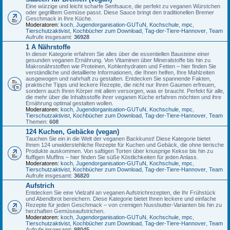
Eine würzige und leicht scharfe Senfsauce, die perfekt zu veganen Würstchen
oder gegrilltem Gemüse passt. Diese Sauce bringt den traditionellen Bremer
Geschmack in Ihre Küche.
Moderatoren:
koch
,
Jugendorganisation-GUTuN
,
Kochschule
,
mpc
,
Tierschutzaktivist
,
Kochbücher zum Download
,
Tag-der-Tiere-Hannover
,
Team
Aufrufe insgesamt:
36928
1 A Nährstoffe
In dieser Kategorie erfahren Sie alles über die essentiellen Bausteine einer
gesunden veganen Ernährung. Von Vitaminen über Mineralstoffe bis hin zu
Makronährstoffen wie Proteinen, Kohlenhydraten und Fetten – hier finden Sie
verständliche und detaillierte Informationen, die Ihnen helfen, Ihre Mahlzeiten
ausgewogen und nahrhaft zu gestalten. Entdecken Sie spannende Fakten,
praktische Tipps und leckere Rezepte, die nicht nur Ihren Gaumen erfreuen,
sondern auch Ihren Körper mit allem versorgen, was er braucht. Perfekt für alle,
die mehr über die Inhaltsstoffe ihrer veganen Küche erfahren möchten und ihre
Ernährung optimal gestalten wollen.
Moderatoren:
koch
,
Jugendorganisation-GUTuN
,
Kochschule
,
mpc
,
Tierschutzaktivist
,
Kochbücher zum Download
,
Tag-der-Tiere-Hannover
,
Team
Themen:
608
124 Kuchen, Gebäcke (vegan)
Tauchen Sie ein in die Welt der veganen Backkunst! Diese Kategorie bietet
Ihnen 124 unwiderstehliche Rezepte für Kuchen und Gebäck, die ohne tierische
Produkte auskommen. Von saftigen Torten über knusprige Kekse bis hin zu
fluffigen Muffins – hier finden Sie süße Köstlichkeiten für jeden Anlass.
Moderatoren:
koch
,
Jugendorganisation-GUTuN
,
Kochschule
,
mpc
,
Tierschutzaktivist
,
Kochbücher zum Download
,
Tag-der-Tiere-Hannover
,
Team
Aufrufe insgesamt:
36820
Aufstrich
Entdecken Sie eine Vielzahl an veganen Aufstrichrezepten, die Ihr Frühstück
und Abendbrot bereichern. Diese Kategorie bietet Ihnen leckere und einfache
Rezepte für jeden Geschmack – von cremigen Nussbutter-Varianten bis hin zu
herzhaften Gemüseaufstrichen.
Moderatoren:
koch
,
Jugendorganisation-GUTuN
,
Kochschule
,
mpc
,
Tierschutzaktivist
,
Kochbücher zum Download
,
Tag-der-Tiere-Hannover
,
Team
Aufrufe insgesamt:
98045