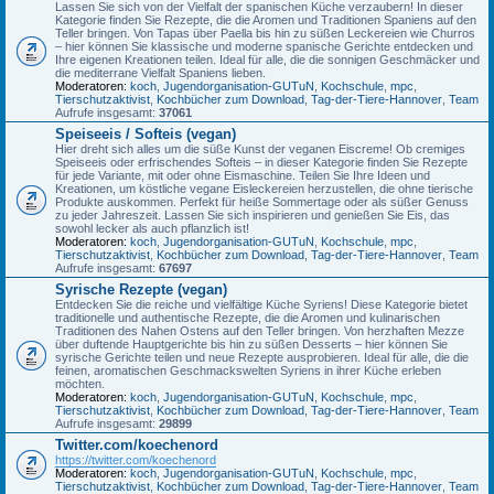
Lassen Sie sich von der Vielfalt der spanischen Küche verzaubern! In dieser
Kategorie finden Sie Rezepte, die die Aromen und Traditionen Spaniens auf den
Teller bringen. Von Tapas über Paella bis hin zu süßen Leckereien wie Churros
– hier können Sie klassische und moderne spanische Gerichte entdecken und
Ihre eigenen Kreationen teilen. Ideal für alle, die die sonnigen Geschmäcker und
die mediterrane Vielfalt Spaniens lieben.
Moderatoren:
koch
,
Jugendorganisation-GUTuN
,
Kochschule
,
mpc
,
Tierschutzaktivist
,
Kochbücher zum Download
,
Tag-der-Tiere-Hannover
,
Team
Aufrufe insgesamt:
37061
Speiseeis / Softeis (vegan)
Hier dreht sich alles um die süße Kunst der veganen Eiscreme! Ob cremiges
Speiseeis oder erfrischendes Softeis – in dieser Kategorie finden Sie Rezepte
für jede Variante, mit oder ohne Eismaschine. Teilen Sie Ihre Ideen und
Kreationen, um köstliche vegane Eisleckereien herzustellen, die ohne tierische
Produkte auskommen. Perfekt für heiße Sommertage oder als süßer Genuss
zu jeder Jahreszeit. Lassen Sie sich inspirieren und genießen Sie Eis, das
sowohl lecker als auch pflanzlich ist!
Moderatoren:
koch
,
Jugendorganisation-GUTuN
,
Kochschule
,
mpc
,
Tierschutzaktivist
,
Kochbücher zum Download
,
Tag-der-Tiere-Hannover
,
Team
Aufrufe insgesamt:
67697
Syrische Rezepte (vegan)
Entdecken Sie die reiche und vielfältige Küche Syriens! Diese Kategorie bietet
traditionelle und authentische Rezepte, die die Aromen und kulinarischen
Traditionen des Nahen Ostens auf den Teller bringen. Von herzhaften Mezze
über duftende Hauptgerichte bis hin zu süßen Desserts – hier können Sie
syrische Gerichte teilen und neue Rezepte ausprobieren. Ideal für alle, die die
feinen, aromatischen Geschmackswelten Syriens in ihrer Küche erleben
möchten.
Moderatoren:
koch
,
Jugendorganisation-GUTuN
,
Kochschule
,
mpc
,
Tierschutzaktivist
,
Kochbücher zum Download
,
Tag-der-Tiere-Hannover
,
Team
Aufrufe insgesamt:
29899
Twitter.com/koechenord
https://twitter.com/koechenord
Moderatoren:
koch
,
Jugendorganisation-GUTuN
,
Kochschule
,
mpc
,
Tierschutzaktivist
,
Kochbücher zum Download
,
Tag-der-Tiere-Hannover
,
Team