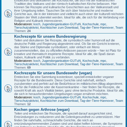
Entdecken und diskutieren Sie Kochbücher, die sich mit der kulinarischen
Tradition des Vatikans und der römisch-katholischen Kirche befassen. Hier
können Sie Rezepte und kulinarische Geschichten aus der Vatikanstadt und
ihrer Umgebung teilen. Tauschen Sie sich über historische und moderne
Gerichte aus, die in der kleinsten und vielleicht auch einer der kulturell reichsten
Staaten der Welt zubereitet werden. Ideal für alle, die sich für die Verbindung von
Religion und Kulinarik interessieren.
Moderatoren:
koch
,
Jugendorganisation-GUTuN
,
Kochschule
,
mpc
,
Tierschutzaktivist
,
Kochbücher zum Download
,
Tag-der-Tiere-Hannover
,
Team
Themen:
24
Kochrezepte für unsere Bundesregierung
Teilen und diskutieren Sie Rezepte, die symbolisch oder humorvoll auf die
deutsche Politik und Regierung abgestimmt sind. Ob Sie ein Gericht kreieren,
das Stärke und Diplomatie symbolisiert, oder einfach ein Menü
zusammenstellen, das zu offiziellen Anlässen passen würde – hier ist Platz für
kreative und thematisch inspirierte Rezepte. Ideal für alle, die Spaß daran
haben, Kulinarik und Politik zu verbinden.
Moderatoren:
koch
,
Jugendorganisation-GUTuN
,
Kochschule
,
mpc
,
Tierschutzaktivist
,
Kochbücher zum Download
,
Tag-der-Tiere-Hannover
,
Team
Themen:
69
Kochrezepte für unsere Bundeswehr (vegan)
Entdecken Sie eine Sammlung kostenloser, speziell entwickelter veganer
Rezepte für die Bundeswehr. Diese Gerichte sind nahrhaft, einfach
zuzubereiten und perfekt auf die Bedürfnisse im militärischen Alltag abgestimmt.
Ob für die Feldküche oder die Kasernenkantine – hier finden Sie Rezepte, die
sowohl Kraft als auch Vitalität bieten, ganz ohne tierische Produkte. Ideal für alle,
die sich in herausfordernden Umgebungen vegan ernähren möchten.
Moderatoren:
koch
,
Jugendorganisation-GUTuN
,
Kochschule
,
mpc
,
Tierschutzaktivist
,
Kochbücher zum Download
,
Tag-der-Tiere-Hannover
,
Team
Themen:
12
Kochen gegen Arthrose (vegan)
Teilen und entdecken Sie Rezepte, die speziell darauf ausgerichtet sind,
Entzündungen zu reduzieren und die Gelenkgesundheit zu unterstützen. Hier
finden Sie nahrhafte, schmackhafte Gerichte, die reich an
entzündungshemmenden Zutaten sind und dabei helfen können, die Symptome
von Arthrose zu lindern. Ideal für alle, die ihre Ernährung gezielt einsetzen