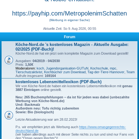
https://payhip.com/MetropolenimSchatten
(Werbung in eigener Sache)
Aktuelle Zeit: So 9. Aug 2026, 00:55
Forum
Köche-Nord.de 's kostenloses Magazin - Aktuelle Ausgabe:
02/2025 (PDF-Buch)!
Köche-Nord.de hat ein jetzt sein komplette Magazin zum Download gestellt!
Ausgaben:
04/2019 - 04/2030
Preis:
1,50€
Moderatoren:
koch
,
Jugendorganisation-GUTuN
,
Kochschule
,
mpc
,
Tierschutzaktivist
,
Kochbücher zum Download
,
Tag-der-Tiere-Hannover
,
Team
Aufrufe insgesamt:
169164
kostenloses Lebensmittellexikon (PDF-Buch)
Wir von Köche-Nord.de haben ein kostenloses Lebensmittellexikon mit
genau
3887 Einträgen
online gestellt.
Neu: 265 Buchempfehlungen – da ist für jeden was dabei (unbezahlte
Werbung von Köche-Nord.de)
Und: Backmalz
Außerdem neu: Tofu richtig zubereiten
Sowie: Bio (biologisch)
Letzte Aktualisierung war am 28.02.2023!
P.s. wir empfehlen jetzt als Werbung auch
https://www.omasgegenrechts-
deutschland.de
(wir haben allerdings auch mit dieser Seite nichts zu tun und sind nur Fans von
den "Omas gegen Rechts")!