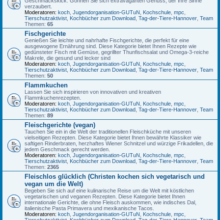
Geschmackskick. Gönnen Sie sich extravaganten Genuss, der Ihre Sinne
verzaubert.
Moderatoren:
koch
,
Jugendorganisation-GUTuN
,
Kochschule
,
mpc
,
Tierschutzaktivist
,
Kochbücher zum Download
,
Tag-der-Tiere-Hannover
,
Team
Themen:
65
Fischgerichte
Genießen Sie leichte und nahrhafte Fischgerichte, die perfekt für eine
ausgewogene Ernährung sind. Diese Kategorie bietet Ihnen Rezepte wie
gedünsteter Fisch mit Gemüse, gegrillter Thunfischsalat und Omega-3-reiche
Makrele, die gesund und lecker sind
Moderatoren:
koch
,
Jugendorganisation-GUTuN
,
Kochschule
,
mpc
,
Tierschutzaktivist
,
Kochbücher zum Download
,
Tag-der-Tiere-Hannover
,
Team
Themen:
50
Flammkuchen
Lassen Sie sich inspirieren von innovativen und kreativen
Flammkuchenrezepten.
Moderatoren:
koch
,
Jugendorganisation-GUTuN
,
Kochschule
,
mpc
,
Tierschutzaktivist
,
Kochbücher zum Download
,
Tag-der-Tiere-Hannover
,
Team
Themen:
89
Fleischgerichte (vegan)
Tauchen Sie ein in die Welt der traditionellen Fleischküche mit unseren
vielseitigen Rezepten. Diese Kategorie bietet Ihnen bewährte Klassiker wie
saftigen Rinderbraten, herzhaftes Wiener Schnitzel und würzige Frikadellen, die
jedem Geschmack gerecht werden.
Moderatoren:
koch
,
Jugendorganisation-GUTuN
,
Kochschule
,
mpc
,
Tierschutzaktivist
,
Kochbücher zum Download
,
Tag-der-Tiere-Hannover
,
Team
Themen:
2365
Fleischlos glücklich (Christen kochen sich vegetarisch und
vegan um die Welt)
Begeben Sie sich auf eine kulinarische Reise um die Welt mit köstlichen
vegetarischen und veganen Rezepten. Diese Kategorie bietet Ihnen
internationale Gerichte, die ohne Fleisch auskommen, wie indisches Dal,
italienische Pasta Primavera und mexikanische Tacos.
Moderatoren:
koch
,
Jugendorganisation-GUTuN
,
Kochschule
,
mpc
,
Tierschutzaktivist
,
Kochbücher zum Download
,
Tag-der-Tiere-Hannover
,
Team