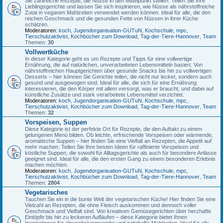
Sie zahlreiche Rezepte, die Nüsse in den Mittelpunkt stellen. Teilen Sie Ihre
Lieblingsgerichte und lassen Sie sich inspirieren, wie Nüsse als nährstoffreiche
Zutat in veganen Mahlzeiten verwendet werden können. Ideal für alle, die den
reichen Geschmack und die gesunden Fette von Nüssen in ihrer Küche
schätzen.
Moderatoren:
koch
,
Jugendorganisation-GUTuN
,
Kochschule
,
mpc
,
Tierschutzaktivist
,
Kochbücher zum Download
,
Tag-der-Tiere-Hannover
,
Team
Themen:
30
Vollwertküche
In dieser Kategorie geht es um Rezepte und Tipps für eine vollwertige
Ernährung, die auf natürlichen, unverarbeiteten Lebensmitteln basiert. Von
nährstoffreichen Hauptgerichten über gesunde Snacks bis hin zu vollwertigen
Desserts – hier können Sie Gerichte teilen, die nicht nur lecker, sondern auch
gesund und ausgewogen sind. Ideal für alle, die sich für eine Ernährung
interessieren, die den Körper mit allem versorgt, was er braucht, und dabei auf
künstliche Zusätze und stark verarbeitete Lebensmittel verzichtet.
Moderatoren:
koch
,
Jugendorganisation-GUTuN
,
Kochschule
,
mpc
,
Tierschutzaktivist
,
Kochbücher zum Download
,
Tag-der-Tiere-Hannover
,
Team
Themen:
32
Vorspeisen, Suppen
Diese Kategorie ist der perfekte Ort für Rezepte, die den Auftakt zu einem
gelungenen Menü bilden. Ob leichte, erfrischende Vorspeisen oder wärmende,
aromatische Suppen – hier finden Sie eine Vielfalt an Rezepten, die Appetit auf
mehr machen. Teilen Sie Ihre besten Ideen für raffinierte Vorspeisen und
köstliche Suppen, die sowohl für Alltagsgerichte als auch für besondere Anlässe
geeignet sind. Ideal für alle, die den ersten Gang zu einem besonderen Erlebnis
machen möchten.
Moderatoren:
koch
,
Jugendorganisation-GUTuN
,
Kochschule
,
mpc
,
Tierschutzaktivist
,
Kochbücher zum Download
,
Tag-der-Tiere-Hannover
,
Team
Themen:
2804
Vegetarisches
Tauchen Sie ein in die bunte Welt der vegetarischen Küche! Hier finden Sie eine
Vielzahl an Rezepten, die ohne Fleisch auskommen und dennoch voller
Geschmack und Vielfalt sind. Von kreativen Gemüsegerichten über herzhafte
Eintöpfe bis hin zu leckeren Aufläufen – diese Kategorie bietet Ihnen
Inspirationen für abwechslungsreiche und nahrhafte Mahlzeiten. Ideal für alle,