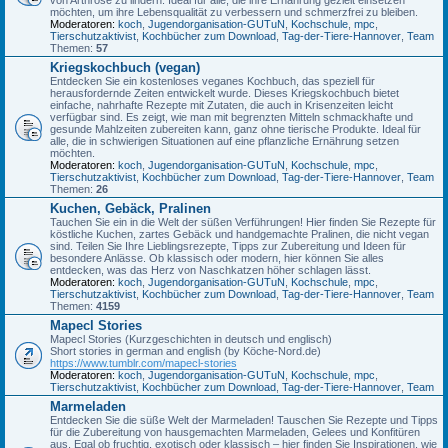
möchten, um ihre Lebensqualität zu verbessern und schmerzfrei zu bleiben.
Moderatoren:
koch
,
Jugendorganisation-GUTuN
,
Kochschule
,
mpc
,
Tierschutzaktivist
,
Kochbücher zum Download
,
Tag-der-Tiere-Hannover
,
Team
Themen:
57
Kriegskochbuch (vegan)
Entdecken Sie ein kostenloses veganes Kochbuch, das speziell für
herausfordernde Zeiten entwickelt wurde. Dieses Kriegskochbuch bietet
einfache, nahrhafte Rezepte mit Zutaten, die auch in Krisenzeiten leicht
verfügbar sind. Es zeigt, wie man mit begrenzten Mitteln schmackhafte und
gesunde Mahlzeiten zubereiten kann, ganz ohne tierische Produkte. Ideal für
alle, die in schwierigen Situationen auf eine pflanzliche Ernährung setzen
möchten.
Moderatoren:
koch
,
Jugendorganisation-GUTuN
,
Kochschule
,
mpc
,
Tierschutzaktivist
,
Kochbücher zum Download
,
Tag-der-Tiere-Hannover
,
Team
Themen:
26
Kuchen, Gebäck, Pralinen
Tauchen Sie ein in die Welt der süßen Verführungen! Hier finden Sie Rezepte für
köstliche Kuchen, zartes Gebäck und handgemachte Pralinen, die nicht vegan
sind. Teilen Sie Ihre Lieblingsrezepte, Tipps zur Zubereitung und Ideen für
besondere Anlässe. Ob klassisch oder modern, hier können Sie alles
entdecken, was das Herz von Naschkatzen höher schlagen lässt.
Moderatoren:
koch
,
Jugendorganisation-GUTuN
,
Kochschule
,
mpc
,
Tierschutzaktivist
,
Kochbücher zum Download
,
Tag-der-Tiere-Hannover
,
Team
Themen:
4159
Mapecl Stories
Mapecl Stories (Kurzgeschichten in deutsch und englisch)
Short stories in german and english (by Köche-Nord.de)
https://www.tumblr.com/mapecl-stories
Moderatoren:
koch
,
Jugendorganisation-GUTuN
,
Kochschule
,
mpc
,
Tierschutzaktivist
,
Kochbücher zum Download
,
Tag-der-Tiere-Hannover
,
Team
Marmeladen
Entdecken Sie die süße Welt der Marmeladen! Tauschen Sie Rezepte und Tipps
für die Zubereitung von hausgemachten Marmeladen, Gelees und Konfitüren
aus. Egal ob fruchtig, exotisch oder klassisch – hier finden Sie Inspirationen, wie