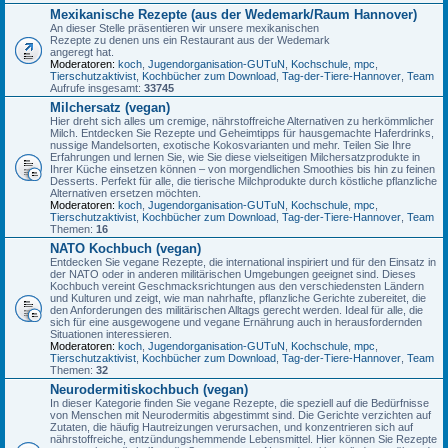
Mexikanische Rezepte (aus der Wedemark/Raum Hannover)
An dieser Stelle präsentieren wir unsere mexikanischen
Rezepte zu denen uns ein Restaurant aus der Wedemark
angeregt hat.
Moderatoren:
koch
,
Jugendorganisation-GUTuN
,
Kochschule
,
mpc
,
Tierschutzaktivist
,
Kochbücher zum Download
,
Tag-der-Tiere-Hannover
,
Team
Aufrufe insgesamt:
33745
Milchersatz (vegan)
Hier dreht sich alles um cremige, nährstoffreiche Alternativen zu herkömmlicher
Milch. Entdecken Sie Rezepte und Geheimtipps für hausgemachte Haferdrinks,
nussige Mandelsorten, exotische Kokosvarianten und mehr. Teilen Sie Ihre
Erfahrungen und lernen Sie, wie Sie diese vielseitigen Milchersatzprodukte in
Ihrer Küche einsetzen können – von morgendlichen Smoothies bis hin zu feinen
Desserts. Perfekt für alle, die tierische Milchprodukte durch köstliche pflanzliche
Alternativen ersetzen möchten.
Moderatoren:
koch
,
Jugendorganisation-GUTuN
,
Kochschule
,
mpc
,
Tierschutzaktivist
,
Kochbücher zum Download
,
Tag-der-Tiere-Hannover
,
Team
Themen:
16
NATO Kochbuch (vegan)
Entdecken Sie vegane Rezepte, die international inspiriert und für den Einsatz in
der NATO oder in anderen militärischen Umgebungen geeignet sind. Dieses
Kochbuch vereint Geschmacksrichtungen aus den verschiedensten Ländern
und Kulturen und zeigt, wie man nahrhafte, pflanzliche Gerichte zubereitet, die
den Anforderungen des militärischen Alltags gerecht werden. Ideal für alle, die
sich für eine ausgewogene und vegane Ernährung auch in herausfordernden
Situationen interessieren.
Moderatoren:
koch
,
Jugendorganisation-GUTuN
,
Kochschule
,
mpc
,
Tierschutzaktivist
,
Kochbücher zum Download
,
Tag-der-Tiere-Hannover
,
Team
Themen:
32
Neurodermitiskochbuch (vegan)
In dieser Kategorie finden Sie vegane Rezepte, die speziell auf die Bedürfnisse
von Menschen mit Neurodermitis abgestimmt sind. Die Gerichte verzichten auf
Zutaten, die häufig Hautreizungen verursachen, und konzentrieren sich auf
nährstoffreiche, entzündungshemmende Lebensmittel. Hier können Sie Rezepte