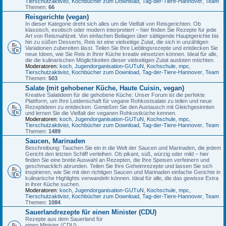
Tierschutzaktivist
,
Kochbücher zum Download
,
Tag-der-Tiere-Hannover
,
Team
Themen:
66
Reisgerichte (vegan)
In dieser Kategorie dreht sich alles um die Vielfalt von Reisgerichten. Ob
klassisch, exotisch oder modern interpretiert – hier finden Sie Rezepte für jede
Art von Reismahlzeit. Von einfachen Beilagen über sättigende Hauptgerichte bis
hin zu süßen Desserts, Reis ist eine vielseitige Zutat, die sich in unzähligen
Variationen zubereiten lässt. Teilen Sie Ihre Lieblingsrezepte und entdecken Sie
neue Ideen, wie Sie Reis in Ihrer Küche kreativ einsetzen können. Ideal für alle,
die die kulinarischen Möglichkeiten dieser vielseitigen Zutat ausloten möchten.
Moderatoren:
koch
,
Jugendorganisation-GUTuN
,
Kochschule
,
mpc
,
Tierschutzaktivist
,
Kochbücher zum Download
,
Tag-der-Tiere-Hannover
,
Team
Themen:
503
Salate (mit gehobener Küche, Haute Cuisin, vegan)
Kreative Salatideen für die gehobene Küche: Unser Forum ist die perfekte
Plattform, um Ihre Leidenschaft für vegane Rohkostsalate zu teilen und neue
Rezeptideen zu entdecken. Genießen Sie den Austausch mit Gleichgesinnten
und lernen Sie die Vielfalt der veganen Rohkostküche kennen.
Moderatoren:
koch
,
Jugendorganisation-GUTuN
,
Kochschule
,
mpc
,
Tierschutzaktivist
,
Kochbücher zum Download
,
Tag-der-Tiere-Hannover
,
Team
Themen:
1489
Saucen, Marinaden
Beschreibung: Tauchen Sie ein in die Welt der Saucen und Marinaden, die jedem
Gericht den letzten Schliff verleihen. Ob pikant, süß, würzig oder mild – hier
finden Sie eine breite Auswahl an Rezepten, die Ihre Speisen verfeinern und
geschmacklich abrunden. Teilen Sie Ihre Geheimrezepte und lassen Sie sich
inspirieren, wie Sie mit den richtigen Saucen und Marinaden einfache Gerichte in
kulinarische Highlights verwandeln können. Ideal für alle, die das gewisse Extra
in ihrer Küche suchen.
Moderatoren:
koch
,
Jugendorganisation-GUTuN
,
Kochschule
,
mpc
,
Tierschutzaktivist
,
Kochbücher zum Download
,
Tag-der-Tiere-Hannover
,
Team
Themen:
1084
Sauerlandrezepte für einen Minister (CDU)
Rezepte aus dem Sauerland für
einen Minister (CDU)