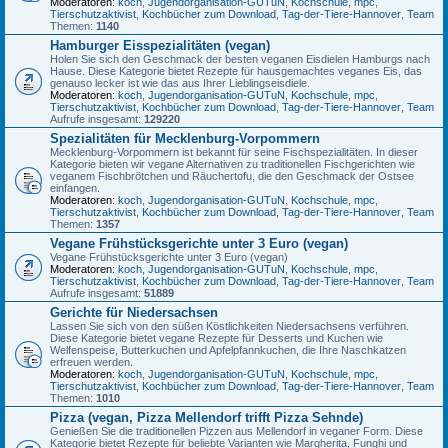
Moderatoren:
koch
,
Jugendorganisation-GUTuN
,
Kochschule
,
mpc
,
Tierschutzaktivist
,
Kochbücher zum Download
,
Tag-der-Tiere-Hannover
,
Team
Themen:
1140
Hamburger Eisspezialitäten (vegan)
Holen Sie sich den Geschmack der besten veganen Eisdielen Hamburgs nach
Hause. Diese Kategorie bietet Rezepte für hausgemachtes veganes Eis, das
genauso lecker ist wie das aus Ihrer Lieblingseisdiele.
Moderatoren:
koch
,
Jugendorganisation-GUTuN
,
Kochschule
,
mpc
,
Tierschutzaktivist
,
Kochbücher zum Download
,
Tag-der-Tiere-Hannover
,
Team
Aufrufe insgesamt:
129220
Spezialitäten für Mecklenburg-Vorpommern
Mecklenburg-Vorpommern ist bekannt für seine Fischspezialitäten. In dieser
Kategorie bieten wir vegane Alternativen zu traditionellen Fischgerichten wie
veganem Fischbrötchen und Räuchertofu, die den Geschmack der Ostsee
einfangen.
Moderatoren:
koch
,
Jugendorganisation-GUTuN
,
Kochschule
,
mpc
,
Tierschutzaktivist
,
Kochbücher zum Download
,
Tag-der-Tiere-Hannover
,
Team
Themen:
1357
Vegane Frühstücksgerichte unter 3 Euro (vegan)
Vegane Frühstücksgerichte unter 3 Euro (vegan)
Moderatoren:
koch
,
Jugendorganisation-GUTuN
,
Kochschule
,
mpc
,
Tierschutzaktivist
,
Kochbücher zum Download
,
Tag-der-Tiere-Hannover
,
Team
Aufrufe insgesamt:
51889
Gerichte für Niedersachsen
Lassen Sie sich von den süßen Köstlichkeiten Niedersachsens verführen.
Diese Kategorie bietet vegane Rezepte für Desserts und Kuchen wie
Welfenspeise, Butterkuchen und Apfelpfannkuchen, die Ihre Naschkatzen
erfreuen werden.
Moderatoren:
koch
,
Jugendorganisation-GUTuN
,
Kochschule
,
mpc
,
Tierschutzaktivist
,
Kochbücher zum Download
,
Tag-der-Tiere-Hannover
,
Team
Themen:
1010
Pizza (vegan, Pizza Mellendorf trifft Pizza Sehnde)
Genießen Sie die traditionellen Pizzen aus Mellendorf in veganer Form. Diese
Kategorie bietet Rezepte für beliebte Varianten wie Margherita, Funghi und