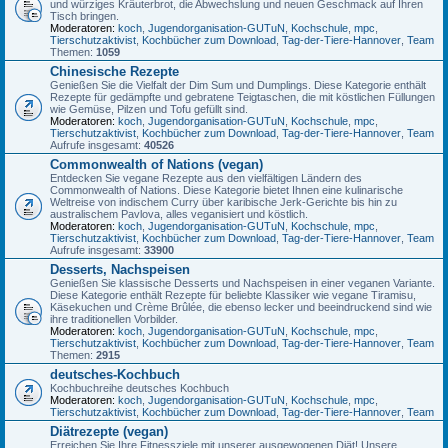
und würziges Kräuterbrot, die Abwechslung und neuen Geschmack auf Ihren
Tisch bringen.
Moderatoren:
koch
,
Jugendorganisation-GUTuN
,
Kochschule
,
mpc
,
Tierschutzaktivist
,
Kochbücher zum Download
,
Tag-der-Tiere-Hannover
,
Team
Themen:
1059
Chinesische Rezepte
Genießen Sie die Vielfalt der Dim Sum und Dumplings. Diese Kategorie enthält
Rezepte für gedämpfte und gebratene Teigtaschen, die mit köstlichen Füllungen
wie Gemüse, Pilzen und Tofu gefüllt sind.
Moderatoren:
koch
,
Jugendorganisation-GUTuN
,
Kochschule
,
mpc
,
Tierschutzaktivist
,
Kochbücher zum Download
,
Tag-der-Tiere-Hannover
,
Team
Aufrufe insgesamt:
40526
Commonwealth of Nations (vegan)
Entdecken Sie vegane Rezepte aus den vielfältigen Ländern des
Commonwealth of Nations. Diese Kategorie bietet Ihnen eine kulinarische
Weltreise von indischem Curry über karibische Jerk-Gerichte bis hin zu
australischem Pavlova, alles veganisiert und köstlich.
Moderatoren:
koch
,
Jugendorganisation-GUTuN
,
Kochschule
,
mpc
,
Tierschutzaktivist
,
Kochbücher zum Download
,
Tag-der-Tiere-Hannover
,
Team
Aufrufe insgesamt:
33900
Desserts, Nachspeisen
Genießen Sie klassische Desserts und Nachspeisen in einer veganen Variante.
Diese Kategorie enthält Rezepte für beliebte Klassiker wie vegane Tiramisu,
Käsekuchen und Crème Brûlée, die ebenso lecker und beeindruckend sind wie
ihre traditionellen Vorbilder.
Moderatoren:
koch
,
Jugendorganisation-GUTuN
,
Kochschule
,
mpc
,
Tierschutzaktivist
,
Kochbücher zum Download
,
Tag-der-Tiere-Hannover
,
Team
Themen:
2915
deutsches-Kochbuch
Kochbuchreihe deutsches Kochbuch
Moderatoren:
koch
,
Jugendorganisation-GUTuN
,
Kochschule
,
mpc
,
Tierschutzaktivist
,
Kochbücher zum Download
,
Tag-der-Tiere-Hannover
,
Team
Diätrezepte (vegan)
Erreichen Sie Ihre Fitnessziele mit unserer ausgewogenen Diät! Unsere