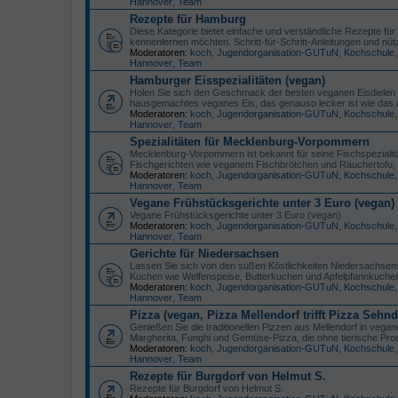
Hannover
,
Team
Rezepte für Hamburg
Diese Kategorie bietet einfache und verständliche Rezepte f
kennenlernen möchten. Schritt-für-Schritt-Anleitungen und nü
Moderatoren:
koch
,
Jugendorganisation-GUTuN
,
Kochschule
Hannover
,
Team
Hamburger Eisspezialitäten (vegan)
Holen Sie sich den Geschmack der besten veganen Eisdielen 
hausgemachtes veganes Eis, das genauso lecker ist wie das au
Moderatoren:
koch
,
Jugendorganisation-GUTuN
,
Kochschule
Hannover
,
Team
Spezialitäten für Mecklenburg-Vorpommern
Mecklenburg-Vorpommern ist bekannt für seine Fischspezialitäte
Fischgerichten wie veganem Fischbrötchen und Räuchertofu,
Moderatoren:
koch
,
Jugendorganisation-GUTuN
,
Kochschule
Hannover
,
Team
Vegane Frühstücksgerichte unter 3 Euro (vegan)
Vegane Frühstücksgerichte unter 3 Euro (vegan)
Moderatoren:
koch
,
Jugendorganisation-GUTuN
,
Kochschule
Hannover
,
Team
Gerichte für Niedersachsen
Lassen Sie sich von den süßen Köstlichkeiten Niedersachsens
Kuchen wie Welfenspeise, Butterkuchen und Apfelpfannkuchen
Moderatoren:
koch
,
Jugendorganisation-GUTuN
,
Kochschule
Hannover
,
Team
Pizza (vegan, Pizza Mellendorf trifft Pizza Sehnd
Genießen Sie die traditionellen Pizzen aus Mellendorf in vegan
Margherita, Funghi und Gemüse-Pizza, die ohne tierische Pro
Moderatoren:
koch
,
Jugendorganisation-GUTuN
,
Kochschule
Hannover
,
Team
Rezepte für Burgdorf von Helmut S.
Rezepte für Burgdorf von Helmut S.