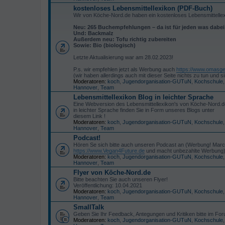
kostenloses Lebensmittellexikon (PDF-Buch)
Wir von Köche-Nord.de haben ein kostenloses Lebensmittelle
Neu: 265 Buchempfehlungen – da ist für jeden was dabe
Und: Backmalz
Außerdem neu: Tofu richtig zubereiten
Sowie: Bio (biologisch)
Letzte Aktualisierung war am 28.02.2023!
P.s. wir empfehlen jetzt als Werbung auch
https://www.omasge
(wir haben allerdings auch mit dieser Seite nichts zu tun un
Moderatoren:
koch
,
Jugendorganisation-GUTuN
,
Kochschule
Hannover
,
Team
Lebensmittellexikon Blog in leichter Sprache
Eine Webversion des Lebensmittellexikon's von Köche-Nord.d
in leichter Sprache finden Sie in Form unseres Blogs unter
diesem Link !
Moderatoren:
koch
,
Jugendorganisation-GUTuN
,
Kochschule
Hannover
,
Team
Podcast!
Hören Se sich bitte auch unseren Podcast an (Werbung! Marc
https://www.Vegan4Future.de
und macht unbezahlte Werbung)
Moderatoren:
koch
,
Jugendorganisation-GUTuN
,
Kochschule
Hannover
,
Team
Flyer von Köche-Nord.de
Bitte beachten Sie auch unseren Flyer!
Veröffentlichung: 10.04.2021
Moderatoren:
koch
,
Jugendorganisation-GUTuN
,
Kochschule
Hannover
,
Team
SmallTalk
Geben Sie Ihr Feedback, Antegungen und Kritiken bitte im Foru
Moderatoren:
koch
,
Jugendorganisation-GUTuN
,
Kochschule