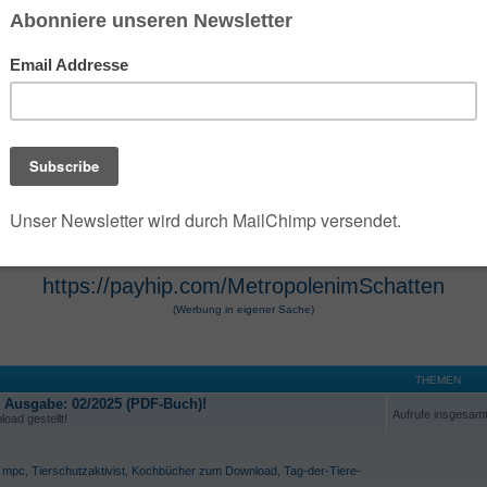
 der die umfangreiche Dark- und Urban-Fantasy-Rei
e Szenarien des Jahres 2100 verwandelt. Die Seri
 Hugendubel vertrieben werden. Die Werke, die O
osphäre und technologische Themen bekannt. Die 
r Hugendubel, Amazon und Barnes & Noble erhältl
https://payhip.com/MetropolenimSchatten
(Werbung in eigener Sache)
THEMEN
e Ausgabe: 02/2025 (PDF-Buch)!
Aufrufe insgesam
oad gestellt!
,
mpc
,
Tierschutzaktivist
,
Kochbücher zum Download
,
Tag-der-Tiere-