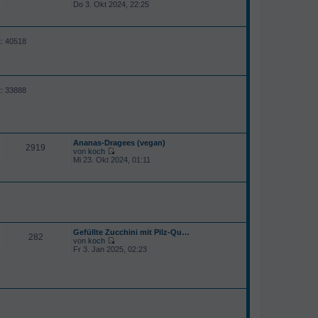
N
Do 3. Okt 2024, 22:25
r
e
B
u
e
e
i
s
t
t: 40518
t
r
e
a
r
g
B
e
i
t: 33888
t
r
a
g
Ananas-Dragees (vegan)
2919
von
koch
N
Mi 23. Okt 2024, 01:11
e
u
e
s
t
e
r
B
Gefüllte Zucchini mit Pilz-Qu…
e
282
von
koch
i
N
Fr 3. Jan 2025, 02:23
t
e
r
u
a
e
g
s
t
e
r
B