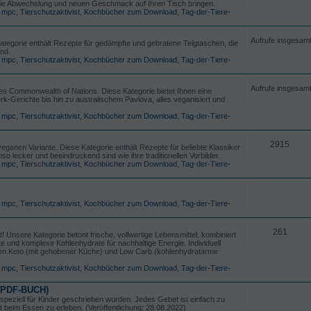
 die Abwechslung und neuen Geschmack auf Ihren Tisch bringen.
,
mpc
,
Tierschutzaktivist
,
Kochbücher zum Download
,
Tag-der-Tiere-
Aufrufe insgesam
ategorie enthält Rezepte für gedämpfte und gebratene Teigtaschen, die
ind.
,
mpc
,
Tierschutzaktivist
,
Kochbücher zum Download
,
Tag-der-Tiere-
Aufrufe insgesam
es Commonwealth of Nations. Diese Kategorie bietet Ihnen eine
rk-Gerichte bis hin zu australischem Pavlova, alles veganisiert und
,
mpc
,
Tierschutzaktivist
,
Kochbücher zum Download
,
Tag-der-Tiere-
2915
ganen Variante. Diese Kategorie enthält Rezepte für beliebte Klassiker
 lecker und beeindruckend sind wie ihre traditionellen Vorbilder.
,
mpc
,
Tierschutzaktivist
,
Kochbücher zum Download
,
Tag-der-Tiere-
,
mpc
,
Tierschutzaktivist
,
Kochbücher zum Download
,
Tag-der-Tiere-
261
 Unsere Kategorie betont frische, vollwertige Lebensmittel, kombiniert
 und komplexe Kohlenhydrate für nachhaltige Energie. Individuell
iäten Keto (mit gehobener Küche) und Low Carb (kohlenhydratarme
,
mpc
,
Tierschutzaktivist
,
Kochbücher zum Download
,
Tag-der-Tiere-
 (PDF-BUCH)
e speziell für Kinder geschrieben wurden. Jedes Gebet ist einfach zu
t beim Essen zu erleben. (Veröffentlichung: 28.08.2022)