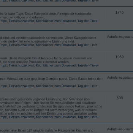
,
mpc
,
Tierschutzaktivist
,
Kochbücher zum Download
,
Tag-der-Tiere-
1745
ür kalte Tage. Diese Kategorie bietet Rezepte für traditionelle
us, die sättigen und erfreuen.
,
mpc
,
Tierschutzaktivist
,
Kochbücher zum Download
,
Tag-der-Tiere-
Aufrufe insgesam
d sind und trotzdem fantastisch schmecken. Diese Kategorie bietet
 die perfekt für eine ausgewogene Ernährung sind.
,
mpc
,
Tierschutzaktivist
,
Kochbücher zum Download
,
Tag-der-Tiere-
1059
Form. Diese Kategorie bietet Rezepte für regionale Klassiker wie
 die ohne tierische Produkte zubereitet werden.
,
mpc
,
Tierschutzaktivist
,
Kochbücher zum Download
,
Tag-der-Tiere-
Aufrufe insgesam
eganen Würstchen oder gegrilltem Gemüse passt. Diese Sauce bringt den
,
mpc
,
Tierschutzaktivist
,
Kochbücher zum Download
,
Tag-der-Tiere-
608
Bausteine einer gesunden veganen Ernährung. Von Vitaminen über
hydraten und Fetten – hier finden Sie verständliche und detaillierte
und nahrhaft zu gestalten. Entdecken Sie spannende Fakten, praktische
en, sondern auch Ihren Körper mit allem versorgen, was er braucht.
n Küche erfahren möchten und ihre Ernährung optimal gestalten wollen.
,
mpc
,
Tierschutzaktivist
,
Kochbücher zum Download
,
Tag-der-Tiere-
Aufrufe insgesam
egorie bietet Ihnen 124 unwiderstehliche Rezepte für Kuchen und