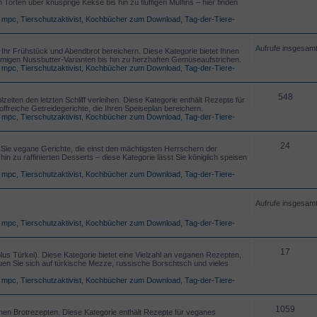
orten über knusprige Kekse bis hin zu fluffigen Muffins – hier finden
,
mpc
,
Tierschutzaktivist
,
Kochbücher zum Download
,
Tag-der-Tiere-
Aufrufe insgesam
 Ihr Frühstück und Abendbrot bereichern. Diese Kategorie bietet Ihnen
migen Nussbutter-Varianten bis hin zu herzhaften Gemüseaufstrichen.
,
mpc
,
Tierschutzaktivist
,
Kochbücher zum Download
,
Tag-der-Tiere-
548
zeiten den letzten Schliff verleihen. Diese Kategorie enthält Rezepte für
offreiche Getreidegerichte, die Ihren Speiseplan bereichern.
,
mpc
,
Tierschutzaktivist
,
Kochbücher zum Download
,
Tag-der-Tiere-
24
n Sie vegane Gerichte, die einst den mächtigsten Herrschern der
in zu raffinierten Desserts – diese Kategorie lässt Sie königlich speisen
,
mpc
,
Tierschutzaktivist
,
Kochbücher zum Download
,
Tag-der-Tiere-
Aufrufe insgesam
,
mpc
,
Tierschutzaktivist
,
Kochbücher zum Download
,
Tag-der-Tiere-
17
s Türkei). Diese Kategorie bietet eine Vielzahl an veganen Rezepten,
uen Sie sich auf türkische Mezze, russische Borschtsch und vieles
,
mpc
,
Tierschutzaktivist
,
Kochbücher zum Download
,
Tag-der-Tiere-
1059
hen Brotrezepten. Diese Kategorie enthält Rezepte für veganes