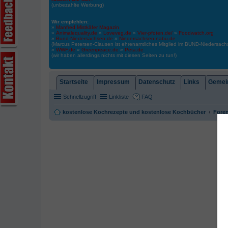
(unbezahlte Werbung)
Wir empfehlen:
»
Manfred Mistkäfer Magazin
»
Animalequality.de
»
Loveveg.de
»
Vier-pfoten.de/
»
Foodwatch.org
»
Bund-Niedersachsen.de
»
Niedersachsen.nabu.de
(Marcus Petersen-Clausen ist ehrenamtliches Mitglied im BUND-Niedersa
»
WWF.de
»
Greenpeace.de
»
Peta.de
(wir haben allerdings nichts mit diesen Seiten zu tun!)
Startseite
Impressum
Datenschutz
Links
Gemein
Schnellzugriff
Linkliste
FAQ
kostenlose Kochrezepte und kostenlose Kochbücher
Foren