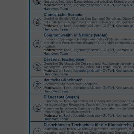
Nussbrot, fruchtiges Bananenbrot und würziges Kräuterbrot,
Moderatoren:
koch
,
Jugendorganisation-GUTuN
,
Kochschule
Hannover
,
Team
Chinesische Rezepte
Genießen Sie die Vielfalt der Dim Sum und Dumplings. Diese K
mit köstlichen Füllungen wie Gemüse, Pilzen und Tofu gefüllt s
Moderatoren:
koch
,
Jugendorganisation-GUTuN
,
Kochschule
Hannover
,
Team
Commonwealth of Nations (vegan)
Entdecken Sie vegane Rezepte aus den vielfältigen Ländern d
kulinarische Weltreise von indischem Curry über karibische Je
köstlich.
Moderatoren:
koch
,
Jugendorganisation-GUTuN
,
Kochschule
Hannover
,
Team
Desserts, Nachspeisen
Genießen Sie klassische Desserts und Nachspeisen in einer ve
wie vegane Tiramisu, Käsekuchen und Crème Brûlée, die ebenso
Moderatoren:
koch
,
Jugendorganisation-GUTuN
,
Kochschule
Hannover
,
Team
deutsches-Kochbuch
Kochbuchreihe deutsches Kochbuch
Moderatoren:
koch
,
Jugendorganisation-GUTuN
,
Kochschule
Hannover
,
Team
Diätrezepte (vegan)
Erreichen Sie Ihre Fitnessziele mit unserer ausgewogenen Diät!
mit regelmäßiger Bewegung. Fokus auf Proteine, gesunde Fette
anpassbar für optimale Ergebnisse. Bis jetz haben wir die D
Ernährung) für Sie online gestellt.
Moderatoren:
koch
,
Jugendorganisation-GUTuN
,
Kochschule
Hannover
,
Team
Die schönsten Tischgebete für die Kinderkirche
In diesem Buch finden Sie liebevoll gestaltete Tischgebete, di
verstehen und hilft den Kleinen, Dankbarkeit und Gemeinschaf