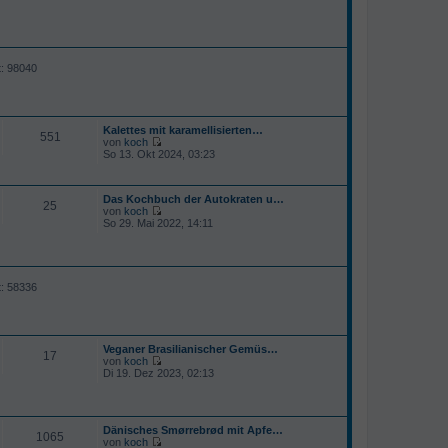
e
i
t
r
a
g
t: 98040
Kalettes mit karamellisierten…
551
von
koch
N
So 13. Okt 2024, 03:23
e
u
e
Das Kochbuch der Autokraten u…
s
25
von
koch
t
N
So 29. Mai 2022, 14:11
e
e
r
u
B
e
e
s
i
t
t
t: 58336
e
r
r
a
B
g
e
i
Veganer Brasilianischer Gemüs…
t
17
von
koch
r
N
Di 19. Dez 2023, 02:13
a
e
g
u
e
s
Dänisches Smørrebrød mit Apfe…
t
1065
von
koch
e