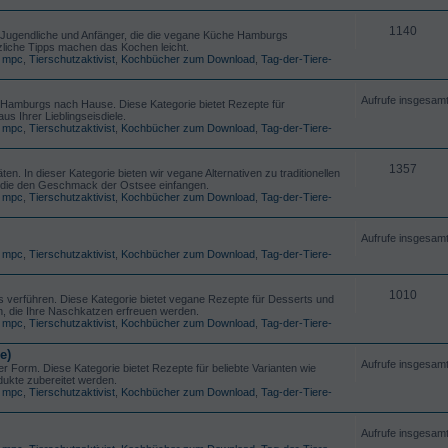
1140
ür Jugendliche und Anfänger, die die vegane Küche Hamburgs
tzliche Tipps machen das Kochen leicht.
,
mpc
,
Tierschutzaktivist
,
Kochbücher zum Download
,
Tag-der-Tiere-
Aufrufe insgesam
Hamburgs nach Hause. Diese Kategorie bietet Rezepte für
s Ihrer Lieblingseisdiele.
,
mpc
,
Tierschutzaktivist
,
Kochbücher zum Download
,
Tag-der-Tiere-
1357
n. In dieser Kategorie bieten wir vegane Alternativen zu traditionellen
 die den Geschmack der Ostsee einfangen.
,
mpc
,
Tierschutzaktivist
,
Kochbücher zum Download
,
Tag-der-Tiere-
Aufrufe insgesam
,
mpc
,
Tierschutzaktivist
,
Kochbücher zum Download
,
Tag-der-Tiere-
1010
 verführen. Diese Kategorie bietet vegane Rezepte für Desserts und
, die Ihre Naschkatzen erfreuen werden.
,
mpc
,
Tierschutzaktivist
,
Kochbücher zum Download
,
Tag-der-Tiere-
e)
Aufrufe insgesam
er Form. Diese Kategorie bietet Rezepte für beliebte Varianten wie
dukte zubereitet werden.
,
mpc
,
Tierschutzaktivist
,
Kochbücher zum Download
,
Tag-der-Tiere-
Aufrufe insgesam