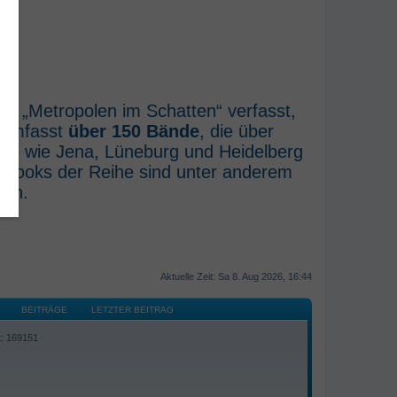
he „Metropolen im Schatten“ verfasst,
e umfasst
über 150 Bände
, die über
rte wie Jena, Lüneburg und Heidelberg
E-Books der Reihe sind unter anderem
ich.
Aktuelle Zeit: Sa 8. Aug 2026, 16:44
BEITRÄGE
LETZTER BEITRAG
t: 169151