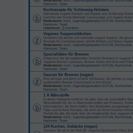
Moderatoren:
koch
,
Jugendorganisation-GUTuN
,
Kochschule
Hannover
,
Team
Kochrezepte für Schleswig-Holstein
Wärmende vegane Eintöpfe und Suppen aus Schleswig-Holstein f
Gerichte wie Grünkohleintopf, Linsensuppe und vegane Rübenm
Moderatoren:
koch
,
Jugendorganisation-GUTuN
,
Kochschule
Hannover
,
Team
Unterforum:
Getränke
Veganes Suppenstübchen
Genießen Sie leichte und nahrhafte vegane Suppen, die gesun
Rezepte für Gemüsesuppen, leichte Brühen und Detox-Suppen,
Moderatoren:
koch
,
Jugendorganisation-GUTuN
,
Kochschule
Hannover
,
Team
Spezialitäten für Bremen
Entdecken Sie die traditionellen Gerichte Bremens in veganer 
veganen Bremer Labskaus, Bremer Kluten und Kohl und Pinkel,
Moderatoren:
koch
,
Jugendorganisation-GUTuN
,
Kochschule
Hannover
,
Team
Saucen für Bremen (vegan)
Eine würzige und leicht scharfe Senfsauce, die perfekt zu v
traditionellen Bremer Geschmack in Ihre Küche.
Moderatoren:
koch
,
Jugendorganisation-GUTuN
,
Kochschule
Hannover
,
Team
1 A Nährstoffe
In dieser Kategorie erfahren Sie alles über die essentiellen 
Mineralstoffe bis hin zu Makronährstoffen wie Proteinen, Kohlen
Informationen, die Ihnen helfen, Ihre Mahlzeiten ausgewogen 
Tipps und leckere Rezepte, die nicht nur Ihren Gaumen erfreu
Perfekt für alle, die mehr über die Inhaltsstoffe ihrer vegane
Moderatoren:
koch
,
Jugendorganisation-GUTuN
,
Kochschule
Hannover
,
Team
124 Kuchen, Gebäcke (vegan)
Tauchen Sie ein in die Welt der veganen Backkunst! Diese Kat