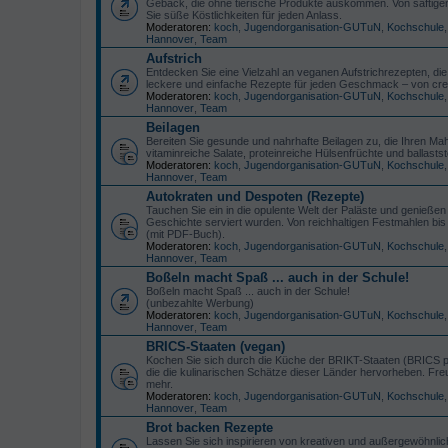
Gebäck, die ohne tierische Produkte auskommen. Von saftigen T
Sie süße Köstlichkeiten für jeden Anlass.
Moderatoren:
koch
,
Jugendorganisation-GUTuN
,
Kochschule
Hannover
,
Team
Aufstrich
Entdecken Sie eine Vielzahl an veganen Aufstrichrezepten, die
leckere und einfache Rezepte für jeden Geschmack – von cre
Moderatoren:
koch
,
Jugendorganisation-GUTuN
,
Kochschule
Hannover
,
Team
Beilagen
Bereiten Sie gesunde und nahrhafte Beilagen zu, die Ihren Mahl
vitaminreiche Salate, proteinreiche Hülsenfrüchte und ballastst
Moderatoren:
koch
,
Jugendorganisation-GUTuN
,
Kochschule
Hannover
,
Team
Autokraten und Despoten (Rezepte)
Tauchen Sie ein in die opulente Welt der Paläste und genieße
Geschichte serviert wurden. Von reichhaltigen Festmahlen bis h
(mit PDF-Buch).
Moderatoren:
koch
,
Jugendorganisation-GUTuN
,
Kochschule
Hannover
,
Team
Boßeln macht Spaß ... auch in der Schule!
Boßeln macht Spaß ... auch in der Schule!
(unbezahlte Werbung)
Moderatoren:
koch
,
Jugendorganisation-GUTuN
,
Kochschule
Hannover
,
Team
BRICS-Staaten (vegan)
Kochen Sie sich durch die Küche der BRIKT-Staaten (BRICS plu
die die kulinarischen Schätze dieser Länder hervorheben. Fre
mehr.
Moderatoren:
koch
,
Jugendorganisation-GUTuN
,
Kochschule
Hannover
,
Team
Brot backen Rezepte
Lassen Sie sich inspirieren von kreativen und außergewöhnlic