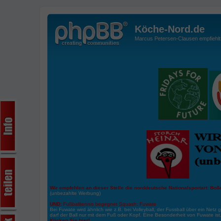
Köche-Nord.de
Marcus Petersen-Clausen empfiehlt d
Wir empfehlen an dieser Stelle die norddeutsche Nationalsportart:
Boße
(unbezahlte Werbung)
UND:
Fußballtennis begegnet Squash: Fuwate
Bei Fuwate wird ähnlich wie z.B. bei Volleyball, der Fussball über ein Netz 
darf der Ball nur mit dem Fuß oder Kopf. Eine Besonderheit von Fuwate ist
Klicken Sie hier!