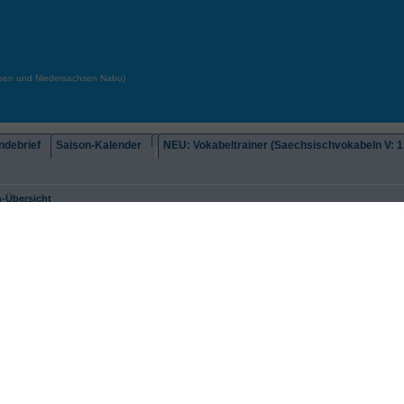
chsen und Niedersachsen Nabu)
debrief
Saison-Kalender
NEU: Vokabeltrainer (Saechsischvokabeln V: 1.
-Übersicht