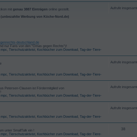
Aufrufe insgesam
xikon mit
genau 3887 Einträgen
online gestellt.
i (unbezahlte Werbung von Köche-Nord.de)
genrechts-deutschland.de
d sind nur Fans von den "Omas gegen Rechts")!
,
mpc
,
Tierschutzaktivist
,
Kochbücher zum Download
,
Tag-der-Tiere-
Aufrufe insgesam
e
,
mpc
,
Tierschutzaktivist
,
Kochbücher zum Download
,
Tag-der-Tiere-
Aufrufe insgesam
us Petersen-Clausen ist Fördermitglied von
!
,
mpc
,
Tierschutzaktivist
,
Kochbücher zum Download
,
Tag-der-Tiere-
Aufrufe insgesam
,
mpc
,
Tierschutzaktivist
,
Kochbücher zum Download
,
Tag-der-Tiere-
38
m unter SmallTalk ein !
,
mpc
,
Tierschutzaktivist
,
Kochbücher zum Download
,
Tag-der-Tiere-