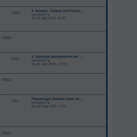
r
a
g
1. Ananas - Chipas und Kokos …
1806
von
koch
N
So 26. Mai 2024, 14:42
e
u
e
s
t
t: 43662
e
r
B
e
i
1. Gesunde Snickerstorte mit …
t
1061
von
koch
r
N
Sa 23. Mär 2024, 14:33
a
e
g
u
e
s
t: 36914
t
e
r
B
e
Flensburger Shiitake-Salat mi…
i
614
von
koch
t
N
Mo 28. Aug 2023, 17:51
r
e
a
u
g
e
s
t
e
r
t: 36811
B