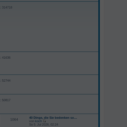
t: 314718
t: 41636
t: 52744
t: 50817
40 Dinge, die Sie bedenken so…
1064
von
koch
N
So 5. Jul 2026, 02:24