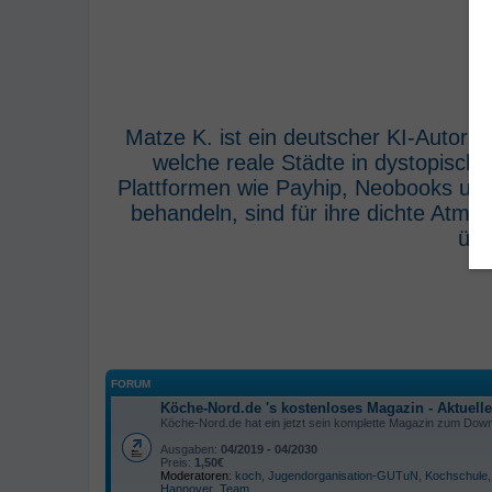
Matze K. ist ein deutscher KI-Autor,
welche reale Städte in dystopisch
Plattformen wie Payhip, Neobooks und
behandeln, sind für ihre dichte Atm
übe
FORUM
Köche-Nord.de 's kostenloses Magazin - Aktuell
Köche-Nord.de hat ein jetzt sein komplette Magazin zum Downl
Ausgaben:
04/2019 - 04/2030
Preis:
1,50€
Moderatoren:
koch
,
Jugendorganisation-GUTuN
,
Kochschule
Hannover
,
Team