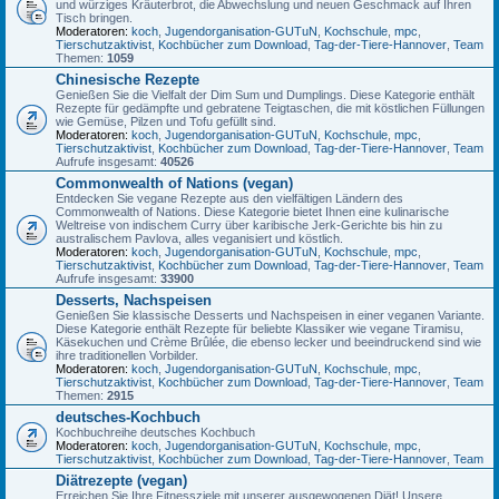
und würziges Kräuterbrot, die Abwechslung und neuen Geschmack auf Ihren
Tisch bringen.
Moderatoren:
koch
,
Jugendorganisation-GUTuN
,
Kochschule
,
mpc
,
Tierschutzaktivist
,
Kochbücher zum Download
,
Tag-der-Tiere-Hannover
,
Team
Themen:
1059
Chinesische Rezepte
Genießen Sie die Vielfalt der Dim Sum und Dumplings. Diese Kategorie enthält
Rezepte für gedämpfte und gebratene Teigtaschen, die mit köstlichen Füllungen
wie Gemüse, Pilzen und Tofu gefüllt sind.
Moderatoren:
koch
,
Jugendorganisation-GUTuN
,
Kochschule
,
mpc
,
Tierschutzaktivist
,
Kochbücher zum Download
,
Tag-der-Tiere-Hannover
,
Team
Aufrufe insgesamt:
40526
Commonwealth of Nations (vegan)
Entdecken Sie vegane Rezepte aus den vielfältigen Ländern des
Commonwealth of Nations. Diese Kategorie bietet Ihnen eine kulinarische
Weltreise von indischem Curry über karibische Jerk-Gerichte bis hin zu
australischem Pavlova, alles veganisiert und köstlich.
Moderatoren:
koch
,
Jugendorganisation-GUTuN
,
Kochschule
,
mpc
,
Tierschutzaktivist
,
Kochbücher zum Download
,
Tag-der-Tiere-Hannover
,
Team
Aufrufe insgesamt:
33900
Desserts, Nachspeisen
Genießen Sie klassische Desserts und Nachspeisen in einer veganen Variante.
Diese Kategorie enthält Rezepte für beliebte Klassiker wie vegane Tiramisu,
Käsekuchen und Crème Brûlée, die ebenso lecker und beeindruckend sind wie
ihre traditionellen Vorbilder.
Moderatoren:
koch
,
Jugendorganisation-GUTuN
,
Kochschule
,
mpc
,
Tierschutzaktivist
,
Kochbücher zum Download
,
Tag-der-Tiere-Hannover
,
Team
Themen:
2915
deutsches-Kochbuch
Kochbuchreihe deutsches Kochbuch
Moderatoren:
koch
,
Jugendorganisation-GUTuN
,
Kochschule
,
mpc
,
Tierschutzaktivist
,
Kochbücher zum Download
,
Tag-der-Tiere-Hannover
,
Team
Diätrezepte (vegan)
Erreichen Sie Ihre Fitnessziele mit unserer ausgewogenen Diät! Unsere