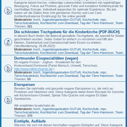
Kategorie betont frische, vollwertige Lebensmittel, kombiniert mit regelmäßiger
Bewegung. Fokus auf Proteine, gesunde Fette und komplexe Kohlenhydrate für
nachhaltige Energie. Individuell anpassbar für optimale Ergebnisse. Bis jetz
haben wir die Diäten Keto (mit gehobener Küche) und Low Carb
(kohlenhydratarme Ernährung) für Sie online gestellt.
Moderatoren:
koch
,
Jugendorganisation-GUTuN
,
Kochschule
,
mpc
,
Tierschutzaktivist
,
Kochbücher zum Download
,
Tag-der-Tiere-Hannover
,
Team
Themen:
261
Die schönsten Tischgebete für die Kinderkirche (PDF-BUCH)
In diesem Buch finden Sie liebevoll gestaltete Tischgebete, die speziell für Kinder
geschrieben wurden. Jedes Gebet ist einfach zu verstehen und hilft den
Kleinen, Dankbarkeit und Gemeinschaft beim Essen zu erleben.
(Veröffentlichung: 28.08.2022)
Moderatoren:
koch
,
Jugendorganisation-GUTuN
,
Kochschule
,
mpc
,
Tierschutzaktivist
,
Kochbücher zum Download
,
Tag-der-Tiere-Hannover
,
Team
Dortmunder Eisspezialitäten (vegan)
50 vegane Frozen - Joghurt - Kreationen für den
Kreisverband Dortmund (Partei Mensch, Umwelt, Tierschutz,
http://www.mitherzfuerdo.de
)
Moderatoren:
koch
,
Jugendorganisation-GUTuN
,
Kochschule
,
mpc
,
Tierschutzaktivist
,
Kochbücher zum Download
,
Tag-der-Tiere-Hannover
,
Team
Themen:
50
Eierspeisen
Bereiten Sie nahrhafte und gesunde vegane Eierspeisen zu, die reich an
Proteinen und Vitaminen sind. Diese Kategorie bietet Ihnen Rezepte für Gerichte
wie Kichererbsen-Omelett, Spinat-Tofu-Quiche und vegane Ei-Salat-
Sandwiches.
Wir empfehlen bruderhahn.de
Moderatoren:
koch
,
Jugendorganisation-GUTuN
,
Kochschule
,
mpc
,
Tierschutzaktivist
,
Kochbücher zum Download
,
Tag-der-Tiere-Hannover
,
Team
Themen:
370
Eintöpfe, Aufläufe
Wärmen Sie sich mit diesen herzhaften veganen Eintöpfen auf. Diese Kategorie