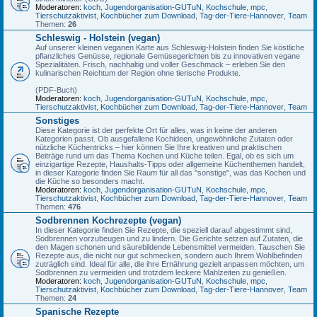
Moderatoren:
koch
,
Jugendorganisation-GUTuN
,
Kochschule
,
mpc
,
Tierschutzaktivist
,
Kochbücher zum Download
,
Tag-der-Tiere-Hannover
,
Team
Themen:
26
Schleswig - Holstein (vegan)
Auf unserer kleinen veganen Karte aus Schleswig-Holstein finden Sie köstliche
pflanzliches Genüsse, regionale Gemüsegerichten bis zu innovativen vegane
Spezialitäten. Frisch, nachhaltig und voller Geschmack – erleben Sie den
kulinarischen Reichtum der Region ohne tierische Produkte.
(PDF-Buch)
Moderatoren:
koch
,
Jugendorganisation-GUTuN
,
Kochschule
,
mpc
,
Tierschutzaktivist
,
Kochbücher zum Download
,
Tag-der-Tiere-Hannover
,
Team
Sonstiges
Diese Kategorie ist der perfekte Ort für alles, was in keine der anderen
Kategorien passt. Ob ausgefallene Kochideen, ungewöhnliche Zutaten oder
nützliche Küchentricks – hier können Sie Ihre kreativen und praktischen
Beiträge rund um das Thema Kochen und Küche teilen. Egal, ob es sich um
einzigartige Rezepte, Haushalts-Tipps oder allgemeine Küchenthemen handelt,
in dieser Kategorie finden Sie Raum für all das "sonstige", was das Kochen und
die Küche so besonders macht.
Moderatoren:
koch
,
Jugendorganisation-GUTuN
,
Kochschule
,
mpc
,
Tierschutzaktivist
,
Kochbücher zum Download
,
Tag-der-Tiere-Hannover
,
Team
Themen:
476
Sodbrennen Kochrezepte (vegan)
In dieser Kategorie finden Sie Rezepte, die speziell darauf abgestimmt sind,
Sodbrennen vorzubeugen und zu lindern. Die Gerichte setzen auf Zutaten, die
den Magen schonen und säurebildende Lebensmittel vermeiden. Tauschen Sie
Rezepte aus, die nicht nur gut schmecken, sondern auch Ihrem Wohlbefinden
zuträglich sind. Ideal für alle, die ihre Ernährung gezielt anpassen möchten, um
Sodbrennen zu vermeiden und trotzdem leckere Mahlzeiten zu genießen.
Moderatoren:
koch
,
Jugendorganisation-GUTuN
,
Kochschule
,
mpc
,
Tierschutzaktivist
,
Kochbücher zum Download
,
Tag-der-Tiere-Hannover
,
Team
Themen:
24
Spanische Rezepte