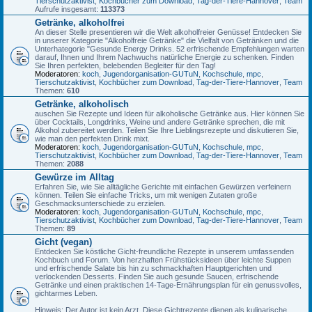
Tierschutzaktivist
,
Kochbücher zum Download
,
Tag-der-Tiere-Hannover
,
Team
Aufrufe insgesamt:
113373
Getränke, alkoholfrei
An dieser Stelle presentieren wir die Welt alkoholfreier Genüsse! Entdecken Sie
in unserer Kategorie "Alkoholfreie Getränke" die Vielfalt von Getränken und die
Unterhategorie "Gesunde Energy Drinks. 52 erfrischende Empfehlungen warten
darauf, Ihnen und Ihrem Nachwuchs natürliche Energie zu schenken. Finden
Sie Ihren perfekten, belebenden Begleiter für den Tag!
Moderatoren:
koch
,
Jugendorganisation-GUTuN
,
Kochschule
,
mpc
,
Tierschutzaktivist
,
Kochbücher zum Download
,
Tag-der-Tiere-Hannover
,
Team
Themen:
610
Getränke, alkoholisch
auschen Sie Rezepte und Ideen für alkoholische Getränke aus. Hier können Sie
über Cocktails, Longdrinks, Weine und andere Getränke sprechen, die mit
Alkohol zubereitet werden. Teilen Sie Ihre Lieblingsrezepte und diskutieren Sie,
wie man den perfekten Drink mixt.
Moderatoren:
koch
,
Jugendorganisation-GUTuN
,
Kochschule
,
mpc
,
Tierschutzaktivist
,
Kochbücher zum Download
,
Tag-der-Tiere-Hannover
,
Team
Themen:
2088
Gewürze im Alltag
Erfahren Sie, wie Sie alltägliche Gerichte mit einfachen Gewürzen verfeinern
können. Teilen Sie einfache Tricks, um mit wenigen Zutaten große
Geschmacksunterschiede zu erzielen.
Moderatoren:
koch
,
Jugendorganisation-GUTuN
,
Kochschule
,
mpc
,
Tierschutzaktivist
,
Kochbücher zum Download
,
Tag-der-Tiere-Hannover
,
Team
Themen:
89
Gicht (vegan)
Entdecken Sie köstliche Gicht-freundliche Rezepte in unserem umfassenden
Kochbuch und Forum. Von herzhaften Frühstücksideen über leichte Suppen
und erfrischende Salate bis hin zu schmackhaften Hauptgerichten und
verlockenden Desserts. Finden Sie auch gesunde Saucen, erfrischende
Getränke und einen praktischen 14-Tage-Ernährungsplan für ein genussvolles,
gichtarmes Leben.
Hinweis: Der Autor ist kein Arzt. Diese Gichtrezepte dienen als kulinarische