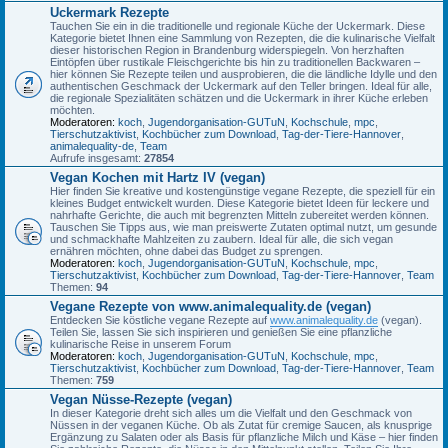
Uckermark Rezepte
Tauchen Sie ein in die traditionelle und regionale Küche der Uckermark. Diese
Kategorie bietet Ihnen eine Sammlung von Rezepten, die die kulinarische Vielfalt
dieser historischen Region in Brandenburg widerspiegeln. Von herzhaften
Eintöpfen über rustikale Fleischgerichte bis hin zu traditionellen Backwaren –
hier können Sie Rezepte teilen und ausprobieren, die die ländliche Idylle und den
authentischen Geschmack der Uckermark auf den Teller bringen. Ideal für alle,
die regionale Spezialitäten schätzen und die Uckermark in ihrer Küche erleben
möchten.
Moderatoren:
koch
,
Jugendorganisation-GUTuN
,
Kochschule
,
mpc
,
Tierschutzaktivist
,
Kochbücher zum Download
,
Tag-der-Tiere-Hannover
,
animalequality-de
,
Team
Aufrufe insgesamt:
27854
Vegan Kochen mit Hartz IV (vegan)
Hier finden Sie kreative und kostengünstige vegane Rezepte, die speziell für ein
kleines Budget entwickelt wurden. Diese Kategorie bietet Ideen für leckere und
nahrhafte Gerichte, die auch mit begrenzten Mitteln zubereitet werden können.
Tauschen Sie Tipps aus, wie man preiswerte Zutaten optimal nutzt, um gesunde
und schmackhafte Mahlzeiten zu zaubern. Ideal für alle, die sich vegan
ernähren möchten, ohne dabei das Budget zu sprengen.
Moderatoren:
koch
,
Jugendorganisation-GUTuN
,
Kochschule
,
mpc
,
Tierschutzaktivist
,
Kochbücher zum Download
,
Tag-der-Tiere-Hannover
,
Team
Themen:
94
Vegane Rezepte von www.animalequality.de (vegan)
Entdecken Sie köstliche vegane Rezepte auf
www.animalequality.de
(vegan).
Teilen Sie, lassen Sie sich inspirieren und genießen Sie eine pflanzliche
kulinarische Reise in unserem Forum
Moderatoren:
koch
,
Jugendorganisation-GUTuN
,
Kochschule
,
mpc
,
Tierschutzaktivist
,
Kochbücher zum Download
,
Tag-der-Tiere-Hannover
,
Team
Themen:
759
Vegan Nüsse-Rezepte (vegan)
In dieser Kategorie dreht sich alles um die Vielfalt und den Geschmack von
Nüssen in der veganen Küche. Ob als Zutat für cremige Saucen, als knusprige
Ergänzung zu Salaten oder als Basis für pflanzliche Milch und Käse – hier finden