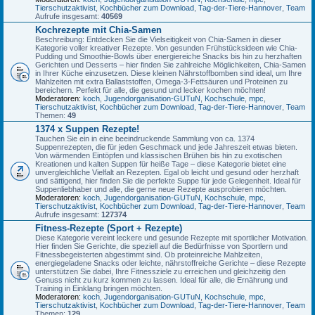
Tierschutzaktivist
,
Kochbücher zum Download
,
Tag-der-Tiere-Hannover
,
Team
Aufrufe insgesamt:
40569
Kochrezepte mit Chia-Samen
Beschreibung: Entdecken Sie die Vielseitigkeit von Chia-Samen in dieser
Kategorie voller kreativer Rezepte. Von gesunden Frühstücksideen wie Chia-
Pudding und Smoothie-Bowls über energiereiche Snacks bis hin zu herzhaften
Gerichten und Desserts – hier finden Sie zahlreiche Möglichkeiten, Chia-Samen
in Ihrer Küche einzusetzen. Diese kleinen Nährstoffbomben sind ideal, um Ihre
Mahlzeiten mit extra Ballaststoffen, Omega-3-Fettsäuren und Proteinen zu
bereichern. Perfekt für alle, die gesund und lecker kochen möchten!
Moderatoren:
koch
,
Jugendorganisation-GUTuN
,
Kochschule
,
mpc
,
Tierschutzaktivist
,
Kochbücher zum Download
,
Tag-der-Tiere-Hannover
,
Team
Themen:
49
1374 x Suppen Rezepte!
Tauchen Sie ein in eine beeindruckende Sammlung von ca. 1374
Suppenrezepten, die für jeden Geschmack und jede Jahreszeit etwas bieten.
Von wärmenden Eintöpfen und klassischen Brühen bis hin zu exotischen
Kreationen und kalten Suppen für heiße Tage – diese Kategorie bietet eine
unvergleichliche Vielfalt an Rezepten. Egal ob leicht und gesund oder herzhaft
und sättigend, hier finden Sie die perfekte Suppe für jede Gelegenheit. Ideal für
Suppenliebhaber und alle, die gerne neue Rezepte ausprobieren möchten.
Moderatoren:
koch
,
Jugendorganisation-GUTuN
,
Kochschule
,
mpc
,
Tierschutzaktivist
,
Kochbücher zum Download
,
Tag-der-Tiere-Hannover
,
Team
Aufrufe insgesamt:
127374
Fitness-Rezepte (Sport + Rezepte)
Diese Kategorie vereint leckere und gesunde Rezepte mit sportlicher Motivation.
Hier finden Sie Gerichte, die speziell auf die Bedürfnisse von Sportlern und
Fitnessbegeisterten abgestimmt sind. Ob proteinreiche Mahlzeiten,
energiegeladene Snacks oder leichte, nährstoffreiche Gerichte – diese Rezepte
unterstützen Sie dabei, Ihre Fitnessziele zu erreichen und gleichzeitig den
Genuss nicht zu kurz kommen zu lassen. Ideal für alle, die Ernährung und
Training in Einklang bringen möchten.
Moderatoren:
koch
,
Jugendorganisation-GUTuN
,
Kochschule
,
mpc
,
Tierschutzaktivist
,
Kochbücher zum Download
,
Tag-der-Tiere-Hannover
,
Team
Themen:
129