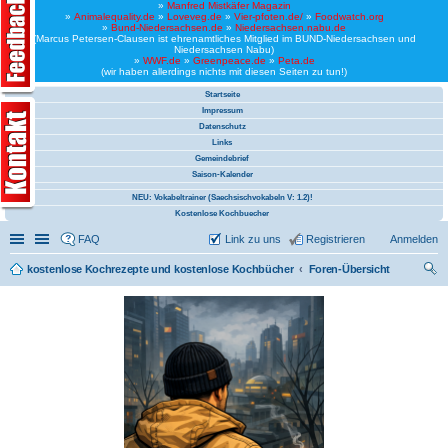
»
Manfred Mistkäfer Magazin
»
Animalequality.de
»
Loveveg.de
»
Vier-pfoten.de/
»
Foodwatch.org
»
Bund-Niedersachsen.de
»
Niedersachsen.nabu.de
(Marcus Petersen-Clausen ist ehrenamtliches Mitglied im BUND-Niedersachsen und
Niedersachsen Nabu)
»
WWF.de
»
Greenpeace.de
»
Peta.de
(wir haben allerdings nichts mit diesen Seiten zu tun!)
Startseite
Impressum
Datenschutz
Links
Gemeindebrief
Saison-Kalender
NEU: Vokabeltrainer (Saechsischvokabeln V: 1.2)!
Kostenlose Kochbuecher
Schnellzugriff
Linkliste
FAQ
Link zu uns
Registrieren
Anmelden
kostenlose Kochrezepte und kostenlose Kochbücher
Foren-Übersicht
uc
he