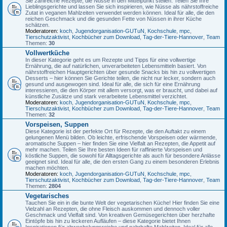
Sie zahlreiche Rezepte, die Nüsse in den Mittelpunkt stellen. Teilen Sie Ihre
Lieblingsgerichte und lassen Sie sich inspirieren, wie Nüsse als nährstoffreiche
Zutat in veganen Mahlzeiten verwendet werden können. Ideal für alle, die den
reichen Geschmack und die gesunden Fette von Nüssen in ihrer Küche
schätzen.
Moderatoren:
koch
,
Jugendorganisation-GUTuN
,
Kochschule
,
mpc
,
Tierschutzaktivist
,
Kochbücher zum Download
,
Tag-der-Tiere-Hannover
,
Team
Themen:
30
Vollwertküche
In dieser Kategorie geht es um Rezepte und Tipps für eine vollwertige
Ernährung, die auf natürlichen, unverarbeiteten Lebensmitteln basiert. Von
nährstoffreichen Hauptgerichten über gesunde Snacks bis hin zu vollwertigen
Desserts – hier können Sie Gerichte teilen, die nicht nur lecker, sondern auch
gesund und ausgewogen sind. Ideal für alle, die sich für eine Ernährung
interessieren, die den Körper mit allem versorgt, was er braucht, und dabei auf
künstliche Zusätze und stark verarbeitete Lebensmittel verzichtet.
Moderatoren:
koch
,
Jugendorganisation-GUTuN
,
Kochschule
,
mpc
,
Tierschutzaktivist
,
Kochbücher zum Download
,
Tag-der-Tiere-Hannover
,
Team
Themen:
32
Vorspeisen, Suppen
Diese Kategorie ist der perfekte Ort für Rezepte, die den Auftakt zu einem
gelungenen Menü bilden. Ob leichte, erfrischende Vorspeisen oder wärmende,
aromatische Suppen – hier finden Sie eine Vielfalt an Rezepten, die Appetit auf
mehr machen. Teilen Sie Ihre besten Ideen für raffinierte Vorspeisen und
köstliche Suppen, die sowohl für Alltagsgerichte als auch für besondere Anlässe
geeignet sind. Ideal für alle, die den ersten Gang zu einem besonderen Erlebnis
machen möchten.
Moderatoren:
koch
,
Jugendorganisation-GUTuN
,
Kochschule
,
mpc
,
Tierschutzaktivist
,
Kochbücher zum Download
,
Tag-der-Tiere-Hannover
,
Team
Themen:
2804
Vegetarisches
Tauchen Sie ein in die bunte Welt der vegetarischen Küche! Hier finden Sie eine
Vielzahl an Rezepten, die ohne Fleisch auskommen und dennoch voller
Geschmack und Vielfalt sind. Von kreativen Gemüsegerichten über herzhafte
Eintöpfe bis hin zu leckeren Aufläufen – diese Kategorie bietet Ihnen
Inspirationen für abwechslungsreiche und nahrhafte Mahlzeiten. Ideal für alle,