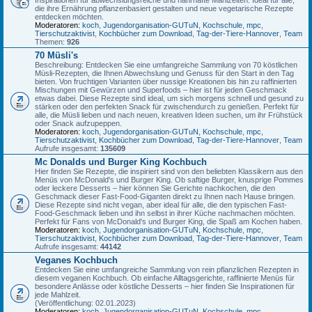
die ihre Ernährung pflanzenbasiert gestalten und neue vegetarische Rezepte
entdecken möchten.
Moderatoren:
koch
,
Jugendorganisation-GUTuN
,
Kochschule
,
mpc
,
Tierschutzaktivist
,
Kochbücher zum Download
,
Tag-der-Tiere-Hannover
,
Team
Themen:
926
70 Müsli's
Beschreibung: Entdecken Sie eine umfangreiche Sammlung von 70 köstlichen
Müsli-Rezepten, die Ihnen Abwechslung und Genuss für den Start in den Tag
bieten. Von fruchtigen Varianten über nussige Kreationen bis hin zu raffinierten
Mischungen mit Gewürzen und Superfoods – hier ist für jeden Geschmack
etwas dabei. Diese Rezepte sind ideal, um sich morgens schnell und gesund zu
stärken oder den perfekten Snack für zwischendurch zu genießen. Perfekt für
alle, die Müsli lieben und nach neuen, kreativen Ideen suchen, um ihr Frühstück
oder Snack aufzupeppen.
Moderatoren:
koch
,
Jugendorganisation-GUTuN
,
Kochschule
,
mpc
,
Tierschutzaktivist
,
Kochbücher zum Download
,
Tag-der-Tiere-Hannover
,
Team
Aufrufe insgesamt:
135609
Mc Donalds und Burger King Kochbuch
Hier finden Sie Rezepte, die inspiriert sind von den beliebten Klassikern aus den
Menüs von McDonald's und Burger King. Ob saftige Burger, knusprige Pommes
oder leckere Desserts – hier können Sie Gerichte nachkochen, die den
Geschmack dieser Fast-Food-Giganten direkt zu Ihnen nach Hause bringen.
Diese Rezepte sind nicht vegan, aber ideal für alle, die den typischen Fast-
Food-Geschmack lieben und ihn selbst in ihrer Küche nachmachen möchten.
Perfekt für Fans von McDonald's und Burger King, die Spaß am Kochen haben.
Moderatoren:
koch
,
Jugendorganisation-GUTuN
,
Kochschule
,
mpc
,
Tierschutzaktivist
,
Kochbücher zum Download
,
Tag-der-Tiere-Hannover
,
Team
Aufrufe insgesamt:
44142
Veganes Kochbuch
Entdecken Sie eine umfangreiche Sammlung von rein pflanzlichen Rezepten in
diesem veganen Kochbuch. Ob einfache Alltagsgerichte, raffinierte Menüs für
besondere Anlässe oder köstliche Desserts – hier finden Sie Inspirationen für
jede Mahlzeit.
(Veröffentlichung: 02.01.2023)
Moderatoren:
koch
,
Jugendorganisation-GUTuN
,
Kochschule
,
mpc
,