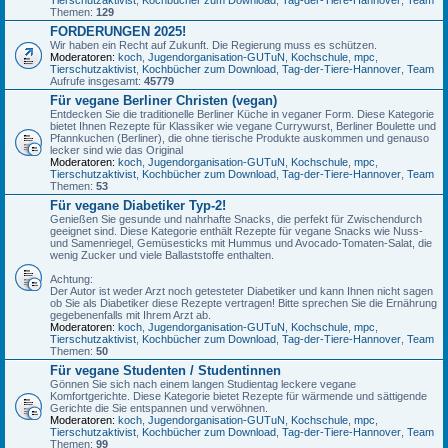
Themen:
129
FORDERUNGEN 2025!
Wir haben ein Recht auf Zukunft. Die Regierung muss es schützen.
Moderatoren:
koch
,
Jugendorganisation-GUTuN
,
Kochschule
,
mpc
,
Tierschutzaktivist
,
Kochbücher zum Download
,
Tag-der-Tiere-Hannover
,
Team
Aufrufe insgesamt:
45779
Für vegane Berliner Christen (vegan)
Entdecken Sie die traditionelle Berliner Küche in veganer Form. Diese Kategorie
bietet Ihnen Rezepte für Klassiker wie vegane Currywurst, Berliner Boulette und
Pfannkuchen (Berliner), die ohne tierische Produkte auskommen und genauso
lecker sind wie das Original
Moderatoren:
koch
,
Jugendorganisation-GUTuN
,
Kochschule
,
mpc
,
Tierschutzaktivist
,
Kochbücher zum Download
,
Tag-der-Tiere-Hannover
,
Team
Themen:
53
Für vegane Diabetiker Typ-2!
Genießen Sie gesunde und nahrhafte Snacks, die perfekt für Zwischendurch
geeignet sind. Diese Kategorie enthält Rezepte für vegane Snacks wie Nuss-
und Samenriegel, Gemüsesticks mit Hummus und Avocado-Tomaten-Salat, die
wenig Zucker und viele Ballaststoffe enthalten.
Achtung:
Der Autor ist weder Arzt noch getesteter Diabetiker und kann Ihnen nicht sagen
ob Sie als Diabetiker diese Rezepte vertragen! Bitte sprechen Sie die Ernährung
gegebenenfalls mit Ihrem Arzt ab.
Moderatoren:
koch
,
Jugendorganisation-GUTuN
,
Kochschule
,
mpc
,
Tierschutzaktivist
,
Kochbücher zum Download
,
Tag-der-Tiere-Hannover
,
Team
Themen:
50
Für vegane Studenten / Studentinnen
Gönnen Sie sich nach einem langen Studientag leckere vegane
Komfortgerichte. Diese Kategorie bietet Rezepte für wärmende und sättigende
Gerichte die Sie entspannen und verwöhnen.
Moderatoren:
koch
,
Jugendorganisation-GUTuN
,
Kochschule
,
mpc
,
Tierschutzaktivist
,
Kochbücher zum Download
,
Tag-der-Tiere-Hannover
,
Team
Themen:
99