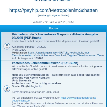
https://payhip.com/MetropolenimSchatten
(Werbung in eigener Sache)
Aktuelle Zeit: Sa 8. Aug 2026, 23:53
Forum
Köche-Nord.de 's kostenloses Magazin - Aktuelle Ausgabe:
02/2025 (PDF-Buch)!
Köche-Nord.de hat ein jetzt sein komplette Magazin zum Download gestellt!
Ausgaben:
04/2019 - 04/2030
Preis:
1,50€
Moderatoren:
koch
,
Jugendorganisation-GUTuN
,
Kochschule
,
mpc
,
Tierschutzaktivist
,
Kochbücher zum Download
,
Tag-der-Tiere-Hannover
,
Team
Aufrufe insgesamt:
169162
kostenloses Lebensmittellexikon (PDF-Buch)
Wir von Köche-Nord.de haben ein kostenloses Lebensmittellexikon mit
genau
3887 Einträgen
online gestellt.
Neu: 265 Buchempfehlungen – da ist für jeden was dabei (unbezahlte
Werbung von Köche-Nord.de)
Und: Backmalz
Außerdem neu: Tofu richtig zubereiten
Sowie: Bio (biologisch)
Letzte Aktualisierung war am 28.02.2023!
P.s. wir empfehlen jetzt als Werbung auch
https://www.omasgegenrechts-
deutschland.de
(wir haben allerdings auch mit dieser Seite nichts zu tun und sind nur Fans von
den "Omas gegen Rechts")!