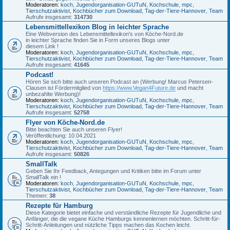
Moderatoren:
koch
,
Jugendorganisation-GUTuN
,
Kochschule
,
mpc
,
Tierschutzaktivist
,
Kochbücher zum Download
,
Tag-der-Tiere-Hannover
,
Team
Aufrufe insgesamt:
314730
Lebensmittellexikon Blog in leichter Sprache
Eine Webversion des Lebensmittellexikon's von Köche-Nord.de
in leichter Sprache finden Sie in Form unseres Blogs unter
diesem Link !
Moderatoren:
koch
,
Jugendorganisation-GUTuN
,
Kochschule
,
mpc
,
Tierschutzaktivist
,
Kochbücher zum Download
,
Tag-der-Tiere-Hannover
,
Team
Aufrufe insgesamt:
41645
Podcast!
Hören Se sich bitte auch unseren Podcast an (Werbung! Marcus Petersen-
Clausen ist Fördermitglied von
https://www.Vegan4Future.de
und macht
unbezahlte Werbung)!
Moderatoren:
koch
,
Jugendorganisation-GUTuN
,
Kochschule
,
mpc
,
Tierschutzaktivist
,
Kochbücher zum Download
,
Tag-der-Tiere-Hannover
,
Team
Aufrufe insgesamt:
52758
Flyer von Köche-Nord.de
Bitte beachten Sie auch unseren Flyer!
Veröffentlichung: 10.04.2021
Moderatoren:
koch
,
Jugendorganisation-GUTuN
,
Kochschule
,
mpc
,
Tierschutzaktivist
,
Kochbücher zum Download
,
Tag-der-Tiere-Hannover
,
Team
Aufrufe insgesamt:
50826
SmallTalk
Geben Sie Ihr Feedback, Antegungen und Kritiken bitte im Forum unter
SmallTalk ein !
Moderatoren:
koch
,
Jugendorganisation-GUTuN
,
Kochschule
,
mpc
,
Tierschutzaktivist
,
Kochbücher zum Download
,
Tag-der-Tiere-Hannover
,
Team
Themen:
38
Rezepte für Hamburg
Diese Kategorie bietet einfache und verständliche Rezepte für Jugendliche und
Anfänger, die die vegane Küche Hamburgs kennenlernen möchten. Schritt-für-
Schritt-Anleitungen und nützliche Tipps machen das Kochen leicht.