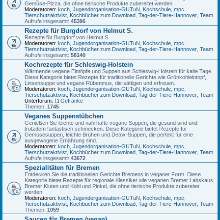
Gemüse-Pizza, die ohne tierische Produkte zubereitet werden.
Moderatoren:
koch
,
Jugendorganisation-GUTuN
,
Kochschule
,
mpc
,
Tierschutzaktivist
,
Kochbücher zum Download
,
Tag-der-Tiere-Hannover
,
Team
Aufrufe insgesamt:
45396
Rezepte für Burgdorf von Helmut S.
Rezepte für Burgdorf von Helmut S.
Moderatoren:
koch
,
Jugendorganisation-GUTuN
,
Kochschule
,
mpc
,
Tierschutzaktivist
,
Kochbücher zum Download
,
Tag-der-Tiere-Hannover
,
Team
Aufrufe insgesamt:
58140
Kochrezepte für Schleswig-Holstein
Wärmende vegane Eintöpfe und Suppen aus Schleswig-Holstein für kalte Tage.
Diese Kategorie bietet Rezepte für traditionelle Gerichte wie Grünkohleintopf,
Linsensuppe und vegane Rübenmus, die sättigen und erfreuen.
Moderatoren:
koch
,
Jugendorganisation-GUTuN
,
Kochschule
,
mpc
,
Tierschutzaktivist
,
Kochbücher zum Download
,
Tag-der-Tiere-Hannover
,
Team
Unterforum:
Getränke
Themen:
1745
Veganes Suppenstübchen
Genießen Sie leichte und nahrhafte vegane Suppen, die gesund sind und
trotzdem fantastisch schmecken. Diese Kategorie bietet Rezepte für
Gemüsesuppen, leichte Brühen und Detox-Suppen, die perfekt für eine
ausgewogene Ernährung sind.
Moderatoren:
koch
,
Jugendorganisation-GUTuN
,
Kochschule
,
mpc
,
Tierschutzaktivist
,
Kochbücher zum Download
,
Tag-der-Tiere-Hannover
,
Team
Aufrufe insgesamt:
43672
Spezialitäten für Bremen
Entdecken Sie die traditionellen Gerichte Bremens in veganer Form. Diese
Kategorie bietet Rezepte für regionale Klassiker wie veganen Bremer Labskaus,
Bremer Kluten und Kohl und Pinkel, die ohne tierische Produkte zubereitet
werden.
Moderatoren:
koch
,
Jugendorganisation-GUTuN
,
Kochschule
,
mpc
,
Tierschutzaktivist
,
Kochbücher zum Download
,
Tag-der-Tiere-Hannover
,
Team
Themen:
1059
Saucen für Bremen (vegan)