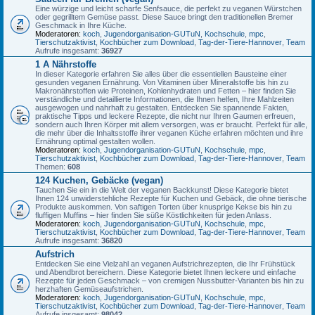
Eine würzige und leicht scharfe Senfsauce, die perfekt zu veganen Würstchen
oder gegrilltem Gemüse passt. Diese Sauce bringt den traditionellen Bremer
Geschmack in Ihre Küche.
Moderatoren:
koch
,
Jugendorganisation-GUTuN
,
Kochschule
,
mpc
,
Tierschutzaktivist
,
Kochbücher zum Download
,
Tag-der-Tiere-Hannover
,
Team
Aufrufe insgesamt:
36927
1 A Nährstoffe
In dieser Kategorie erfahren Sie alles über die essentiellen Bausteine einer
gesunden veganen Ernährung. Von Vitaminen über Mineralstoffe bis hin zu
Makronährstoffen wie Proteinen, Kohlenhydraten und Fetten – hier finden Sie
verständliche und detaillierte Informationen, die Ihnen helfen, Ihre Mahlzeiten
ausgewogen und nahrhaft zu gestalten. Entdecken Sie spannende Fakten,
praktische Tipps und leckere Rezepte, die nicht nur Ihren Gaumen erfreuen,
sondern auch Ihren Körper mit allem versorgen, was er braucht. Perfekt für alle,
die mehr über die Inhaltsstoffe ihrer veganen Küche erfahren möchten und ihre
Ernährung optimal gestalten wollen.
Moderatoren:
koch
,
Jugendorganisation-GUTuN
,
Kochschule
,
mpc
,
Tierschutzaktivist
,
Kochbücher zum Download
,
Tag-der-Tiere-Hannover
,
Team
Themen:
608
124 Kuchen, Gebäcke (vegan)
Tauchen Sie ein in die Welt der veganen Backkunst! Diese Kategorie bietet
Ihnen 124 unwiderstehliche Rezepte für Kuchen und Gebäck, die ohne tierische
Produkte auskommen. Von saftigen Torten über knusprige Kekse bis hin zu
fluffigen Muffins – hier finden Sie süße Köstlichkeiten für jeden Anlass.
Moderatoren:
koch
,
Jugendorganisation-GUTuN
,
Kochschule
,
mpc
,
Tierschutzaktivist
,
Kochbücher zum Download
,
Tag-der-Tiere-Hannover
,
Team
Aufrufe insgesamt:
36820
Aufstrich
Entdecken Sie eine Vielzahl an veganen Aufstrichrezepten, die Ihr Frühstück
und Abendbrot bereichern. Diese Kategorie bietet Ihnen leckere und einfache
Rezepte für jeden Geschmack – von cremigen Nussbutter-Varianten bis hin zu
herzhaften Gemüseaufstrichen.
Moderatoren:
koch
,
Jugendorganisation-GUTuN
,
Kochschule
,
mpc
,
Tierschutzaktivist
,
Kochbücher zum Download
,
Tag-der-Tiere-Hannover
,
Team
Aufrufe insgesamt:
98042