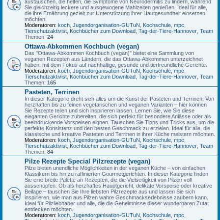
austauschen, die helfen, die Symptome von Neurodermitis zu lindern, während
Sie gleichzeitig leckere und ausgewogene Mahlzeiten genießen. Ideal für alle,
die ihre Ernährung gezielt zur Unterstützung ihrer Hautgesundheit einsetzen
möchten.
Moderatoren:
koch
,
Jugendorganisation-GUTuN
,
Kochschule
,
mpc
,
Tierschutzaktivist
,
Kochbücher zum Download
,
Tag-der-Tiere-Hannover
,
Team
Themen:
24
Ottawa-Abkommen Kochbuch (vegan)
Das "Ottawa-Abkommen Kochbuch (vegan)" bietet eine Sammlung von
veganen Rezepten aus Ländern, die das Ottawa-Abkommen unterzeichnet
haben, mit dem Fokus auf nachhaltige, gesunde und tierfreundliche Gerichte.
Moderatoren:
koch
,
Jugendorganisation-GUTuN
,
Kochschule
,
mpc
,
Tierschutzaktivist
,
Kochbücher zum Download
,
Tag-der-Tiere-Hannover
,
Team
Themen:
165
Pasteten, Terrinen
In dieser Kategorie dreht sich alles um die Kunst der Pasteten und Terrinen. Von
herzhaften bis zu feinen vegetarischen und veganen Varianten – hier können
Sie Rezepte teilen und sich inspirieren lassen. Lernen Sie, wie Sie diese
eleganten Gerichte zubereiten, die sich perfekt für besondere Anlässe oder als
beeindruckende Vorspeisen eignen. Tauschen Sie Tipps und Tricks aus, um die
perfekte Konsistenz und den besten Geschmack zu erzielen. Ideal für alle, die
klassische und kreative Pasteten und Terrinen in ihrer Küche meistern möchten.
Moderatoren:
koch
,
Jugendorganisation-GUTuN
,
Kochschule
,
mpc
,
Tierschutzaktivist
,
Kochbücher zum Download
,
Tag-der-Tiere-Hannover
,
Team
Themen:
84
Pilze Rezepte Special Pilzrezepte (vegan)
Pilze bieten unendliche Möglichkeiten in der veganen Küche – von einfachen
Klassikern bis hin zu raffinierten Gourmetgerichten. In dieser Kategorie finden
Sie eine breite Palette an Rezepten, die die Vielseitigkeit von Pilzen voll
ausschöpfen. Ob als herzhaftes Hauptgericht, delikate Vorspeise oder kreative
Beilage – tauschen Sie Ihre liebsten Pilzrezepte aus und lassen Sie sich
inspirieren, wie man aus Pilzen wahre Geschmackserlebnisse zaubern kann.
Ideal für Pilzliebhaber und alle, die die Geheimnisse dieser wunderbaren Zutat
entdecken möchten.
Moderatoren:
koch
,
Jugendorganisation-GUTuN
,
Kochschule
,
mpc
,