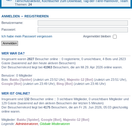
Tierschutzaktivist
,
Kochbücher zum Download
,
Tag-der-Tiere-Hannover
,
Team
Themen:
24
ANMELDEN
•
REGISTRIEREN
Benutzername:
Passwort:
Ich habe mein Passwort vergessen
Angemeldet bleiben
WER WAR DA?
Insgesamt waren
2827
Besucher online :: 0 registrierte, 0 unsichtbare, 4 Bots und 2823
Gäste (basierend auf den heute aktiven Besuchern)
Der Besucherrekord liegt bei
41963
Besuchern, die am Mi 29. Apr 2026 online waren.
Benutzer: 0 Mitglieder
Bots:
Baidu [Spider]
(zuletzt um 23:52 Uhr),
Majestic-12 [Bot]
(zuletzt um 23:51 Uhr),
Google [Bot]
(zuletzt um 23:49 Uhr),
Bing [Bot]
(zuletzt um 23:46 Uhr)
WER IST ONLINE?
Insgesamt sind
132
Besucher online :: 3 sichtbare Mitglieder, 0 unsichtbare Mitglieder und
129 Gäste (basierend auf den aktiven Besuchern der letzten 5 Minuten)
Der Besucherrekord liegt bei
4175
Besuchern, die am Fr 26. Jun 2026, 05:03 gleichzeitig
online waren.
Mitglieder:
Baidu [Spider]
,
Google [Bot]
,
Majestic-12 [Bot]
Legende:
Administratoren
,
Globale Moderatoren