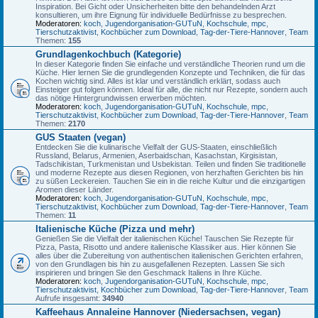
Inspiration. Bei Gicht oder Unsicherheiten bitte den behandelnden Arzt
konsultieren, um ihre Eignung für individuelle Bedürfnisse zu besprechen.
Moderatoren:
koch
,
Jugendorganisation-GUTuN
,
Kochschule
,
mpc
,
Tierschutzaktivist
,
Kochbücher zum Download
,
Tag-der-Tiere-Hannover
,
Team
Themen:
155
Grundlagenkochbuch (Kategorie)
In dieser Kategorie finden Sie einfache und verständliche Theorien rund um die
Küche. Hier lernen Sie die grundlegenden Konzepte und Techniken, die für das
Kochen wichtig sind. Alles ist klar und verständlich erklärt, sodass auch
Einsteiger gut folgen können. Ideal für alle, die nicht nur Rezepte, sondern auch
das nötige Hintergrundwissen erwerben möchten.
Moderatoren:
koch
,
Jugendorganisation-GUTuN
,
Kochschule
,
mpc
,
Tierschutzaktivist
,
Kochbücher zum Download
,
Tag-der-Tiere-Hannover
,
Team
Themen:
2170
GUS Staaten (vegan)
Entdecken Sie die kulinarische Vielfalt der GUS-Staaten, einschließlich
Russland, Belarus, Armenien, Aserbaidschan, Kasachstan, Kirgisistan,
Tadschikistan, Turkmenistan und Usbekistan. Teilen und finden Sie traditionelle
und moderne Rezepte aus diesen Regionen, von herzhaften Gerichten bis hin
zu süßen Leckereien. Tauchen Sie ein in die reiche Kultur und die einzigartigen
Aromen dieser Länder.
Moderatoren:
koch
,
Jugendorganisation-GUTuN
,
Kochschule
,
mpc
,
Tierschutzaktivist
,
Kochbücher zum Download
,
Tag-der-Tiere-Hannover
,
Team
Themen:
11
Italienische Küche (Pizza und mehr)
Genießen Sie die Vielfalt der italienischen Küche! Tauschen Sie Rezepte für
Pizza, Pasta, Risotto und andere italienische Klassiker aus. Hier können Sie
alles über die Zubereitung von authentischen italienischen Gerichten erfahren,
von den Grundlagen bis hin zu ausgefallenen Rezepten. Lassen Sie sich
inspirieren und bringen Sie den Geschmack Italiens in Ihre Küche.
Moderatoren:
koch
,
Jugendorganisation-GUTuN
,
Kochschule
,
mpc
,
Tierschutzaktivist
,
Kochbücher zum Download
,
Tag-der-Tiere-Hannover
,
Team
Aufrufe insgesamt:
34940
Kaffeehaus Annaleine Hannover (Niedersachsen, vegan)