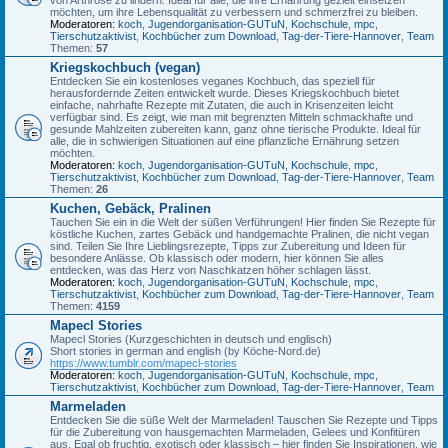
möchten, um ihre Lebensqualität zu verbessern und schmerzfrei zu bleiben.
Moderatoren:
koch
,
Jugendorganisation-GUTuN
,
Kochschule
,
mpc
,
Tierschutzaktivist
,
Kochbücher zum Download
,
Tag-der-Tiere-Hannover
,
Team
Themen:
57
Kriegskochbuch (vegan)
Entdecken Sie ein kostenloses veganes Kochbuch, das speziell für
herausfordernde Zeiten entwickelt wurde. Dieses Kriegskochbuch bietet
einfache, nahrhafte Rezepte mit Zutaten, die auch in Krisenzeiten leicht
verfügbar sind. Es zeigt, wie man mit begrenzten Mitteln schmackhafte und
gesunde Mahlzeiten zubereiten kann, ganz ohne tierische Produkte. Ideal für
alle, die in schwierigen Situationen auf eine pflanzliche Ernährung setzen
möchten.
Moderatoren:
koch
,
Jugendorganisation-GUTuN
,
Kochschule
,
mpc
,
Tierschutzaktivist
,
Kochbücher zum Download
,
Tag-der-Tiere-Hannover
,
Team
Themen:
26
Kuchen, Gebäck, Pralinen
Tauchen Sie ein in die Welt der süßen Verführungen! Hier finden Sie Rezepte für
köstliche Kuchen, zartes Gebäck und handgemachte Pralinen, die nicht vegan
sind. Teilen Sie Ihre Lieblingsrezepte, Tipps zur Zubereitung und Ideen für
besondere Anlässe. Ob klassisch oder modern, hier können Sie alles
entdecken, was das Herz von Naschkatzen höher schlagen lässt.
Moderatoren:
koch
,
Jugendorganisation-GUTuN
,
Kochschule
,
mpc
,
Tierschutzaktivist
,
Kochbücher zum Download
,
Tag-der-Tiere-Hannover
,
Team
Themen:
4159
Mapecl Stories
Mapecl Stories (Kurzgeschichten in deutsch und englisch)
Short stories in german and english (by Köche-Nord.de)
https://www.tumblr.com/mapecl-stories
Moderatoren:
koch
,
Jugendorganisation-GUTuN
,
Kochschule
,
mpc
,
Tierschutzaktivist
,
Kochbücher zum Download
,
Tag-der-Tiere-Hannover
,
Team
Marmeladen
Entdecken Sie die süße Welt der Marmeladen! Tauschen Sie Rezepte und Tipps
für die Zubereitung von hausgemachten Marmeladen, Gelees und Konfitüren
aus. Egal ob fruchtig, exotisch oder klassisch – hier finden Sie Inspirationen, wie