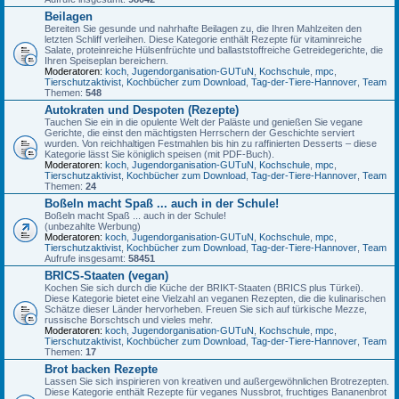
Beilagen
Bereiten Sie gesunde und nahrhafte Beilagen zu, die Ihren Mahlzeiten den
letzten Schliff verleihen. Diese Kategorie enthält Rezepte für vitaminreiche
Salate, proteinreiche Hülsenfrüchte und ballaststoffreiche Getreidegerichte, die
Ihren Speiseplan bereichern.
Moderatoren:
koch
,
Jugendorganisation-GUTuN
,
Kochschule
,
mpc
,
Tierschutzaktivist
,
Kochbücher zum Download
,
Tag-der-Tiere-Hannover
,
Team
Themen:
548
Autokraten und Despoten (Rezepte)
Tauchen Sie ein in die opulente Welt der Paläste und genießen Sie vegane
Gerichte, die einst den mächtigsten Herrschern der Geschichte serviert
wurden. Von reichhaltigen Festmahlen bis hin zu raffinierten Desserts – diese
Kategorie lässt Sie königlich speisen (mit PDF-Buch).
Moderatoren:
koch
,
Jugendorganisation-GUTuN
,
Kochschule
,
mpc
,
Tierschutzaktivist
,
Kochbücher zum Download
,
Tag-der-Tiere-Hannover
,
Team
Themen:
24
Boßeln macht Spaß ... auch in der Schule!
Boßeln macht Spaß ... auch in der Schule!
(unbezahlte Werbung)
Moderatoren:
koch
,
Jugendorganisation-GUTuN
,
Kochschule
,
mpc
,
Tierschutzaktivist
,
Kochbücher zum Download
,
Tag-der-Tiere-Hannover
,
Team
Aufrufe insgesamt:
58451
BRICS-Staaten (vegan)
Kochen Sie sich durch die Küche der BRIKT-Staaten (BRICS plus Türkei).
Diese Kategorie bietet eine Vielzahl an veganen Rezepten, die die kulinarischen
Schätze dieser Länder hervorheben. Freuen Sie sich auf türkische Mezze,
russische Borschtsch und vieles mehr.
Moderatoren:
koch
,
Jugendorganisation-GUTuN
,
Kochschule
,
mpc
,
Tierschutzaktivist
,
Kochbücher zum Download
,
Tag-der-Tiere-Hannover
,
Team
Themen:
17
Brot backen Rezepte
Lassen Sie sich inspirieren von kreativen und außergewöhnlichen Brotrezepten.
Diese Kategorie enthält Rezepte für veganes Nussbrot, fruchtiges Bananenbrot