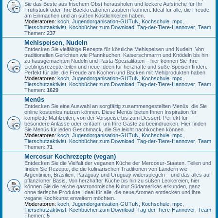
Sie das Beste aus frischem Obst herausholen und leckere Aufstriche für Ihr
Frühstück oder Ihre Backkreationen zaubern können. Ideal für alle, die Freude
am Einmachen und an süßen Köstlichkeiten haben.
Moderatoren:
koch
,
Jugendorganisation-GUTuN
,
Kochschule
,
mpc
,
Tierschutzaktivist
,
Kochbücher zum Download
,
Tag-der-Tiere-Hannover
,
Team
Themen:
237
Mehlspeisen, Nudeln
Entdecken Sie vielfältige Rezepte für köstliche Mehlspeisen und Nudeln. Von
traditionellen Gerichten wie Pfannkuchen, Kaiserschmarrn und Knödeln bis hin
zu hausgemachten Nudeln und Pasta-Spezialitäten – hier können Sie Ihre
Lieblingsrezepte teilen und neue Ideen für herzhafte und süße Speisen finden.
Perfekt für alle, die Freude am Kochen und Backen mit Mehlprodukten haben.
Moderatoren:
koch
,
Jugendorganisation-GUTuN
,
Kochschule
,
mpc
,
Tierschutzaktivist
,
Kochbücher zum Download
,
Tag-der-Tiere-Hannover
,
Team
Themen:
1629
Menüs
Entdecken Sie eine Auswahl an sorgfältig zusammengestellten Menüs, die Sie
online kostenlos nutzen können. Diese Menüs bieten Ihnen Inspiration für
komplette Mahlzeiten, von der Vorspeise bis zum Dessert. Perfekt für
besondere Anlässe oder einfach, um Ihre Gäste zu beeindrucken. Hier finden
Sie Menüs für jeden Geschmack, die Sie leicht nachkochen können.
Moderatoren:
koch
,
Jugendorganisation-GUTuN
,
Kochschule
,
mpc
,
Tierschutzaktivist
,
Kochbücher zum Download
,
Tag-der-Tiere-Hannover
,
Team
Themen:
71
Mercosur Kochrezepte (vegan)
Entdecken Sie die Vielfalt der veganen Küche der Mercosur-Staaten. Teilen und
finden Sie Rezepte, die die kulinarischen Traditionen von Ländern wie
Argentinien, Brasilien, Paraguay und Uruguay widerspiegeln – und das alles auf
pflanzlicher Basis. Von herzhafter Küche bis hin zu süßen Leckereien, hier
können Sie die reiche gastronomische Kultur Südamerikas erkunden, ganz
ohne tierische Produkte. Ideal für alle, die neue Aromen entdecken und ihre
vegane Kochkunst erweitern möchten.
Moderatoren:
koch
,
Jugendorganisation-GUTuN
,
Kochschule
,
mpc
,
Tierschutzaktivist
,
Kochbücher zum Download
,
Tag-der-Tiere-Hannover
,
Team
Themen:
5