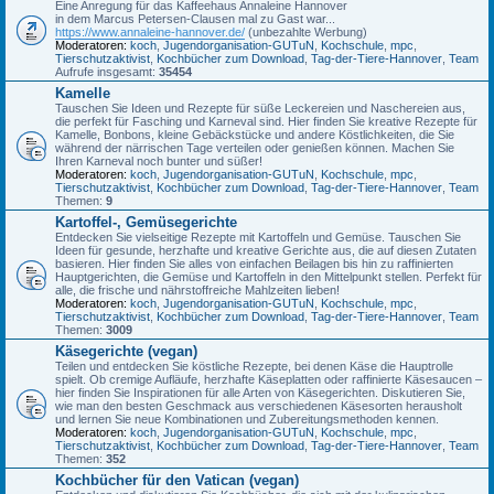
Eine Anregung für das Kaffeehaus Annaleine Hannover
in dem Marcus Petersen-Clausen mal zu Gast war...
https://www.annaleine-hannover.de/
(unbezahlte Werbung)
Moderatoren:
koch
,
Jugendorganisation-GUTuN
,
Kochschule
,
mpc
,
Tierschutzaktivist
,
Kochbücher zum Download
,
Tag-der-Tiere-Hannover
,
Team
Aufrufe insgesamt:
35454
Kamelle
Tauschen Sie Ideen und Rezepte für süße Leckereien und Naschereien aus,
die perfekt für Fasching und Karneval sind. Hier finden Sie kreative Rezepte für
Kamelle, Bonbons, kleine Gebäckstücke und andere Köstlichkeiten, die Sie
während der närrischen Tage verteilen oder genießen können. Machen Sie
Ihren Karneval noch bunter und süßer!
Moderatoren:
koch
,
Jugendorganisation-GUTuN
,
Kochschule
,
mpc
,
Tierschutzaktivist
,
Kochbücher zum Download
,
Tag-der-Tiere-Hannover
,
Team
Themen:
9
Kartoffel-, Gemüsegerichte
Entdecken Sie vielseitige Rezepte mit Kartoffeln und Gemüse. Tauschen Sie
Ideen für gesunde, herzhafte und kreative Gerichte aus, die auf diesen Zutaten
basieren. Hier finden Sie alles von einfachen Beilagen bis hin zu raffinierten
Hauptgerichten, die Gemüse und Kartoffeln in den Mittelpunkt stellen. Perfekt für
alle, die frische und nährstoffreiche Mahlzeiten lieben!
Moderatoren:
koch
,
Jugendorganisation-GUTuN
,
Kochschule
,
mpc
,
Tierschutzaktivist
,
Kochbücher zum Download
,
Tag-der-Tiere-Hannover
,
Team
Themen:
3009
Käsegerichte (vegan)
Teilen und entdecken Sie köstliche Rezepte, bei denen Käse die Hauptrolle
spielt. Ob cremige Aufläufe, herzhafte Käseplatten oder raffinierte Käsesaucen –
hier finden Sie Inspirationen für alle Arten von Käsegerichten. Diskutieren Sie,
wie man den besten Geschmack aus verschiedenen Käsesorten herausholt
und lernen Sie neue Kombinationen und Zubereitungsmethoden kennen.
Moderatoren:
koch
,
Jugendorganisation-GUTuN
,
Kochschule
,
mpc
,
Tierschutzaktivist
,
Kochbücher zum Download
,
Tag-der-Tiere-Hannover
,
Team
Themen:
352
Kochbücher für den Vatican (vegan)