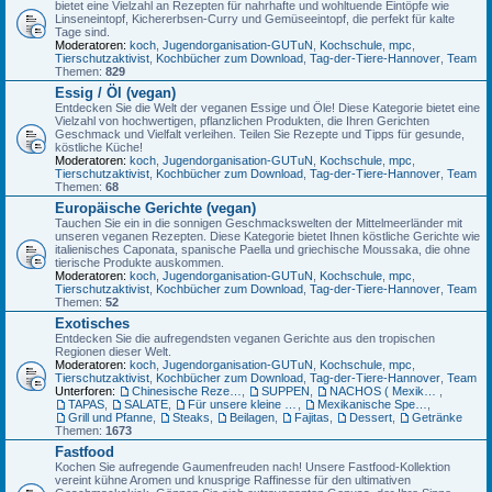
bietet eine Vielzahl an Rezepten für nahrhafte und wohltuende Eintöpfe wie
Linseneintopf, Kichererbsen-Curry und Gemüseeintopf, die perfekt für kalte
Tage sind.
Moderatoren:
koch
,
Jugendorganisation-GUTuN
,
Kochschule
,
mpc
,
Tierschutzaktivist
,
Kochbücher zum Download
,
Tag-der-Tiere-Hannover
,
Team
Themen:
829
Essig / Öl (vegan)
Entdecken Sie die Welt der veganen Essige und Öle! Diese Kategorie bietet eine
Vielzahl von hochwertigen, pflanzlichen Produkten, die Ihren Gerichten
Geschmack und Vielfalt verleihen. Teilen Sie Rezepte und Tipps für gesunde,
köstliche Küche!
Moderatoren:
koch
,
Jugendorganisation-GUTuN
,
Kochschule
,
mpc
,
Tierschutzaktivist
,
Kochbücher zum Download
,
Tag-der-Tiere-Hannover
,
Team
Themen:
68
Europäische Gerichte (vegan)
Tauchen Sie ein in die sonnigen Geschmackswelten der Mittelmeerländer mit
unseren veganen Rezepten. Diese Kategorie bietet Ihnen köstliche Gerichte wie
italienisches Caponata, spanische Paella und griechische Moussaka, die ohne
tierische Produkte auskommen.
Moderatoren:
koch
,
Jugendorganisation-GUTuN
,
Kochschule
,
mpc
,
Tierschutzaktivist
,
Kochbücher zum Download
,
Tag-der-Tiere-Hannover
,
Team
Themen:
52
Exotisches
Entdecken Sie die aufregendsten veganen Gerichte aus den tropischen
Regionen dieser Welt.
Moderatoren:
koch
,
Jugendorganisation-GUTuN
,
Kochschule
,
mpc
,
Tierschutzaktivist
,
Kochbücher zum Download
,
Tag-der-Tiere-Hannover
,
Team
Unterforen:
Chinesische Rezepte
,
SUPPEN
,
NACHOS ( Mexikanische Mais-Chips)
,
TAPAS
,
SALATE
,
Für unsere kleine Gäste
,
Mexikanische Spezialitäten
,
Grill und Pfanne
,
Steaks
,
Beilagen
,
Fajitas
,
Dessert
,
Getränke
Themen:
1673
Fastfood
Kochen Sie aufregende Gaumenfreuden nach! Unsere Fastfood-Kollektion
vereint kühne Aromen und knusprige Raffinesse für den ultimativen