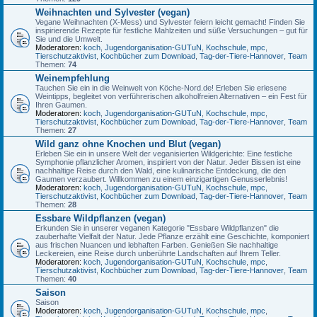
Weihnachten und Sylvester (vegan)
Vegane Weihnachten (X-Mess) und Sylvester feiern leicht gemacht! Finden Sie
inspirierende Rezepte für festliche Mahlzeiten und süße Versuchungen – gut für
Sie und die Umwelt.
Moderatoren:
koch
,
Jugendorganisation-GUTuN
,
Kochschule
,
mpc
,
Tierschutzaktivist
,
Kochbücher zum Download
,
Tag-der-Tiere-Hannover
,
Team
Themen:
74
Weinempfehlung
Tauchen Sie ein in die Weinwelt von Köche-Nord.de! Erleben Sie erlesene
Weintipps, begleitet von verführerischen alkoholfreien Alternativen – ein Fest für
Ihren Gaumen.
Moderatoren:
koch
,
Jugendorganisation-GUTuN
,
Kochschule
,
mpc
,
Tierschutzaktivist
,
Kochbücher zum Download
,
Tag-der-Tiere-Hannover
,
Team
Themen:
27
Wild ganz ohne Knochen und Blut (vegan)
Erleben Sie ein in unsere Welt der veganisierten Wildgerichte: Eine festliche
Symphonie pflanzlicher Aromen, inspiriert von der Natur. Jeder Bissen ist eine
nachhaltige Reise durch den Wald, eine kulinarische Entdeckung, die den
Gaumen verzaubert. Willkommen zu einem einzigartigen Genusserlebnis!
Moderatoren:
koch
,
Jugendorganisation-GUTuN
,
Kochschule
,
mpc
,
Tierschutzaktivist
,
Kochbücher zum Download
,
Tag-der-Tiere-Hannover
,
Team
Themen:
28
Essbare Wildpflanzen (vegan)
Erkunden Sie in unserer veganen Kategorie "Essbare Wildpflanzen" die
zauberhafte Vielfalt der Natur. Jede Pflanze erzählt eine Geschichte, komponiert
aus frischen Nuancen und lebhaften Farben. Genießen Sie nachhaltige
Leckereien, eine Reise durch unberührte Landschaften auf Ihrem Teller.
Moderatoren:
koch
,
Jugendorganisation-GUTuN
,
Kochschule
,
mpc
,
Tierschutzaktivist
,
Kochbücher zum Download
,
Tag-der-Tiere-Hannover
,
Team
Themen:
40
Saison
Saison
Moderatoren:
koch
,
Jugendorganisation-GUTuN
,
Kochschule
,
mpc
,