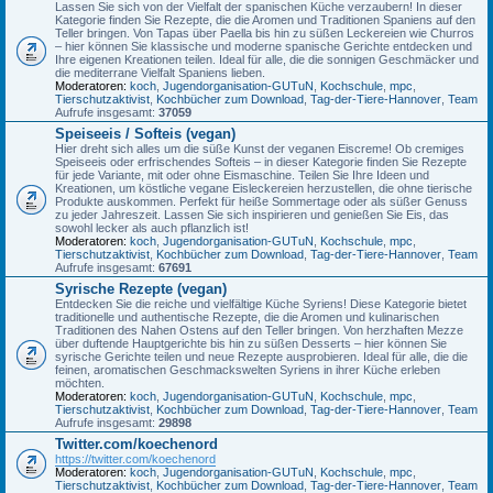
Lassen Sie sich von der Vielfalt der spanischen Küche verzaubern! In dieser
Kategorie finden Sie Rezepte, die die Aromen und Traditionen Spaniens auf den
Teller bringen. Von Tapas über Paella bis hin zu süßen Leckereien wie Churros
– hier können Sie klassische und moderne spanische Gerichte entdecken und
Ihre eigenen Kreationen teilen. Ideal für alle, die die sonnigen Geschmäcker und
die mediterrane Vielfalt Spaniens lieben.
Moderatoren:
koch
,
Jugendorganisation-GUTuN
,
Kochschule
,
mpc
,
Tierschutzaktivist
,
Kochbücher zum Download
,
Tag-der-Tiere-Hannover
,
Team
Aufrufe insgesamt:
37059
Speiseeis / Softeis (vegan)
Hier dreht sich alles um die süße Kunst der veganen Eiscreme! Ob cremiges
Speiseeis oder erfrischendes Softeis – in dieser Kategorie finden Sie Rezepte
für jede Variante, mit oder ohne Eismaschine. Teilen Sie Ihre Ideen und
Kreationen, um köstliche vegane Eisleckereien herzustellen, die ohne tierische
Produkte auskommen. Perfekt für heiße Sommertage oder als süßer Genuss
zu jeder Jahreszeit. Lassen Sie sich inspirieren und genießen Sie Eis, das
sowohl lecker als auch pflanzlich ist!
Moderatoren:
koch
,
Jugendorganisation-GUTuN
,
Kochschule
,
mpc
,
Tierschutzaktivist
,
Kochbücher zum Download
,
Tag-der-Tiere-Hannover
,
Team
Aufrufe insgesamt:
67691
Syrische Rezepte (vegan)
Entdecken Sie die reiche und vielfältige Küche Syriens! Diese Kategorie bietet
traditionelle und authentische Rezepte, die die Aromen und kulinarischen
Traditionen des Nahen Ostens auf den Teller bringen. Von herzhaften Mezze
über duftende Hauptgerichte bis hin zu süßen Desserts – hier können Sie
syrische Gerichte teilen und neue Rezepte ausprobieren. Ideal für alle, die die
feinen, aromatischen Geschmackswelten Syriens in ihrer Küche erleben
möchten.
Moderatoren:
koch
,
Jugendorganisation-GUTuN
,
Kochschule
,
mpc
,
Tierschutzaktivist
,
Kochbücher zum Download
,
Tag-der-Tiere-Hannover
,
Team
Aufrufe insgesamt:
29898
Twitter.com/koechenord
https://twitter.com/koechenord
Moderatoren:
koch
,
Jugendorganisation-GUTuN
,
Kochschule
,
mpc
,
Tierschutzaktivist
,
Kochbücher zum Download
,
Tag-der-Tiere-Hannover
,
Team