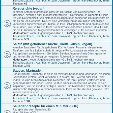
Tierschutzaktivist
,
Kochbücher zum Download
,
Tag-der-Tiere-Hannover
,
Team
Themen:
66
Reisgerichte (vegan)
In dieser Kategorie dreht sich alles um die Vielfalt von Reisgerichten. Ob
klassisch, exotisch oder modern interpretiert – hier finden Sie Rezepte für jede
Art von Reismahlzeit. Von einfachen Beilagen über sättigende Hauptgerichte bis
hin zu süßen Desserts, Reis ist eine vielseitige Zutat, die sich in unzähligen
Variationen zubereiten lässt. Teilen Sie Ihre Lieblingsrezepte und entdecken Sie
neue Ideen, wie Sie Reis in Ihrer Küche kreativ einsetzen können. Ideal für alle,
die die kulinarischen Möglichkeiten dieser vielseitigen Zutat ausloten möchten.
Moderatoren:
koch
,
Jugendorganisation-GUTuN
,
Kochschule
,
mpc
,
Tierschutzaktivist
,
Kochbücher zum Download
,
Tag-der-Tiere-Hannover
,
Team
Themen:
503
Salate (mit gehobener Küche, Haute Cuisin, vegan)
Kreative Salatideen für die gehobene Küche: Unser Forum ist die perfekte
Plattform, um Ihre Leidenschaft für vegane Rohkostsalate zu teilen und neue
Rezeptideen zu entdecken. Genießen Sie den Austausch mit Gleichgesinnten
und lernen Sie die Vielfalt der veganen Rohkostküche kennen.
Moderatoren:
koch
,
Jugendorganisation-GUTuN
,
Kochschule
,
mpc
,
Tierschutzaktivist
,
Kochbücher zum Download
,
Tag-der-Tiere-Hannover
,
Team
Themen:
1489
Saucen, Marinaden
Beschreibung: Tauchen Sie ein in die Welt der Saucen und Marinaden, die jedem
Gericht den letzten Schliff verleihen. Ob pikant, süß, würzig oder mild – hier
finden Sie eine breite Auswahl an Rezepten, die Ihre Speisen verfeinern und
geschmacklich abrunden. Teilen Sie Ihre Geheimrezepte und lassen Sie sich
inspirieren, wie Sie mit den richtigen Saucen und Marinaden einfache Gerichte in
kulinarische Highlights verwandeln können. Ideal für alle, die das gewisse Extra
in ihrer Küche suchen.
Moderatoren:
koch
,
Jugendorganisation-GUTuN
,
Kochschule
,
mpc
,
Tierschutzaktivist
,
Kochbücher zum Download
,
Tag-der-Tiere-Hannover
,
Team
Themen:
1084
Sauerlandrezepte für einen Minister (CDU)
Rezepte aus dem Sauerland für
einen Minister (CDU)