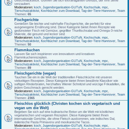
Geschmackskick. Gönnen Sie sich extravaganten Genuss, der Ihre Sinne
verzaubert.
Moderatoren:
koch
,
Jugendorganisation-GUTuN
,
Kochschule
,
mpc
,
Tierschutzaktivist
,
Kochbücher zum Download
,
Tag-der-Tiere-Hannover
,
Team
Themen:
65
Fischgerichte
Genießen Sie leichte und nahrhafte Fischgerichte, die perfekt für eine
ausgewogene Ernährung sind. Diese Kategorie bietet Ihnen Rezepte wie
gedünsteter Fisch mit Gemüse, gegrillter Thunfischsalat und Omega-3-reiche
Makrele, die gesund und lecker sind
Moderatoren:
koch
,
Jugendorganisation-GUTuN
,
Kochschule
,
mpc
,
Tierschutzaktivist
,
Kochbücher zum Download
,
Tag-der-Tiere-Hannover
,
Team
Themen:
50
Flammkuchen
Lassen Sie sich inspirieren von innovativen und kreativen
Flammkuchenrezepten.
Moderatoren:
koch
,
Jugendorganisation-GUTuN
,
Kochschule
,
mpc
,
Tierschutzaktivist
,
Kochbücher zum Download
,
Tag-der-Tiere-Hannover
,
Team
Themen:
89
Fleischgerichte (vegan)
Tauchen Sie ein in die Welt der traditionellen Fleischküche mit unseren
vielseitigen Rezepten. Diese Kategorie bietet Ihnen bewährte Klassiker wie
saftigen Rinderbraten, herzhaftes Wiener Schnitzel und würzige Frikadellen, die
jedem Geschmack gerecht werden.
Moderatoren:
koch
,
Jugendorganisation-GUTuN
,
Kochschule
,
mpc
,
Tierschutzaktivist
,
Kochbücher zum Download
,
Tag-der-Tiere-Hannover
,
Team
Themen:
2365
Fleischlos glücklich (Christen kochen sich vegetarisch und
vegan um die Welt)
Begeben Sie sich auf eine kulinarische Reise um die Welt mit köstlichen
vegetarischen und veganen Rezepten. Diese Kategorie bietet Ihnen
internationale Gerichte, die ohne Fleisch auskommen, wie indisches Dal,
italienische Pasta Primavera und mexikanische Tacos.
Moderatoren:
koch
,
Jugendorganisation-GUTuN
,
Kochschule
,
mpc
,
Tierschutzaktivist
,
Kochbücher zum Download
,
Tag-der-Tiere-Hannover
,
Team