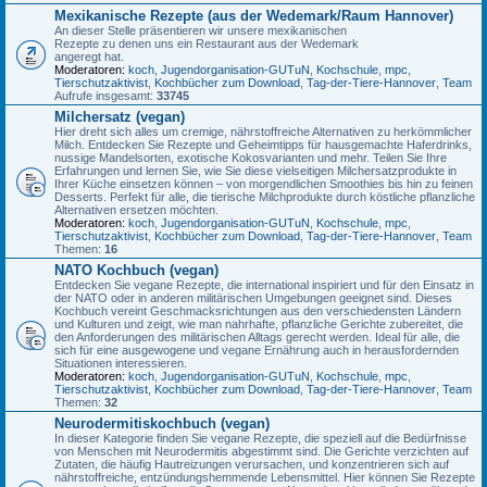
Mexikanische Rezepte (aus der Wedemark/Raum Hannover)
An dieser Stelle präsentieren wir unsere mexikanischen
Rezepte zu denen uns ein Restaurant aus der Wedemark
angeregt hat.
Moderatoren:
koch
,
Jugendorganisation-GUTuN
,
Kochschule
,
mpc
,
Tierschutzaktivist
,
Kochbücher zum Download
,
Tag-der-Tiere-Hannover
,
Team
Aufrufe insgesamt:
33745
Milchersatz (vegan)
Hier dreht sich alles um cremige, nährstoffreiche Alternativen zu herkömmlicher
Milch. Entdecken Sie Rezepte und Geheimtipps für hausgemachte Haferdrinks,
nussige Mandelsorten, exotische Kokosvarianten und mehr. Teilen Sie Ihre
Erfahrungen und lernen Sie, wie Sie diese vielseitigen Milchersatzprodukte in
Ihrer Küche einsetzen können – von morgendlichen Smoothies bis hin zu feinen
Desserts. Perfekt für alle, die tierische Milchprodukte durch köstliche pflanzliche
Alternativen ersetzen möchten.
Moderatoren:
koch
,
Jugendorganisation-GUTuN
,
Kochschule
,
mpc
,
Tierschutzaktivist
,
Kochbücher zum Download
,
Tag-der-Tiere-Hannover
,
Team
Themen:
16
NATO Kochbuch (vegan)
Entdecken Sie vegane Rezepte, die international inspiriert und für den Einsatz in
der NATO oder in anderen militärischen Umgebungen geeignet sind. Dieses
Kochbuch vereint Geschmacksrichtungen aus den verschiedensten Ländern
und Kulturen und zeigt, wie man nahrhafte, pflanzliche Gerichte zubereitet, die
den Anforderungen des militärischen Alltags gerecht werden. Ideal für alle, die
sich für eine ausgewogene und vegane Ernährung auch in herausfordernden
Situationen interessieren.
Moderatoren:
koch
,
Jugendorganisation-GUTuN
,
Kochschule
,
mpc
,
Tierschutzaktivist
,
Kochbücher zum Download
,
Tag-der-Tiere-Hannover
,
Team
Themen:
32
Neurodermitiskochbuch (vegan)
In dieser Kategorie finden Sie vegane Rezepte, die speziell auf die Bedürfnisse
von Menschen mit Neurodermitis abgestimmt sind. Die Gerichte verzichten auf
Zutaten, die häufig Hautreizungen verursachen, und konzentrieren sich auf
nährstoffreiche, entzündungshemmende Lebensmittel. Hier können Sie Rezepte