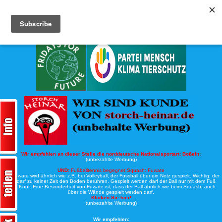
Köche-Nord.de
Werbung:
Wir empfehlen an dieser Stelle die norddeutsche Nationalsportart:
Boßeln:
(unbezahlte Werbung)
UND:
Fußballtennis begegnet Squash: Fuwate
Bei Fuwate wird ähnlich wie z.B. bei Volleyball, der Fussball über ein Netz gespielt. Wichtig: der
Ball darf zu keiner Zeit den Boden berühren. Gespielt werden darf der Ball nur mit dem Fuß
oder Kopf. Eine Besonderheit von Fuwate ist, dass der Ball ähnlich wie beim Squash, auch
über die Wände gespielt werden darf.
Klicken Sie hier!
(unbezahlte Werbung)
Wir empfehlen: