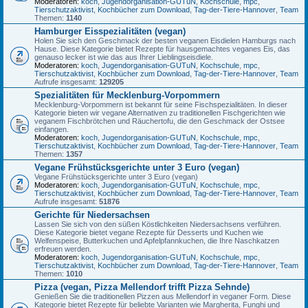
Moderatoren:
koch
,
Jugendorganisation-GUTuN
,
Kochschule
,
mpc
,
Tierschutzaktivist
,
Kochbücher zum Download
,
Tag-der-Tiere-Hannover
,
Team
Themen:
1140
Hamburger Eisspezialitäten (vegan)
Holen Sie sich den Geschmack der besten veganen Eisdielen Hamburgs nach
Hause. Diese Kategorie bietet Rezepte für hausgemachtes veganes Eis, das
genauso lecker ist wie das aus Ihrer Lieblingseisdiele.
Moderatoren:
koch
,
Jugendorganisation-GUTuN
,
Kochschule
,
mpc
,
Tierschutzaktivist
,
Kochbücher zum Download
,
Tag-der-Tiere-Hannover
,
Team
Aufrufe insgesamt:
129205
Spezialitäten für Mecklenburg-Vorpommern
Mecklenburg-Vorpommern ist bekannt für seine Fischspezialitäten. In dieser
Kategorie bieten wir vegane Alternativen zu traditionellen Fischgerichten wie
veganem Fischbrötchen und Räuchertofu, die den Geschmack der Ostsee
einfangen.
Moderatoren:
koch
,
Jugendorganisation-GUTuN
,
Kochschule
,
mpc
,
Tierschutzaktivist
,
Kochbücher zum Download
,
Tag-der-Tiere-Hannover
,
Team
Themen:
1357
Vegane Frühstücksgerichte unter 3 Euro (vegan)
Vegane Frühstücksgerichte unter 3 Euro (vegan)
Moderatoren:
koch
,
Jugendorganisation-GUTuN
,
Kochschule
,
mpc
,
Tierschutzaktivist
,
Kochbücher zum Download
,
Tag-der-Tiere-Hannover
,
Team
Aufrufe insgesamt:
51876
Gerichte für Niedersachsen
Lassen Sie sich von den süßen Köstlichkeiten Niedersachsens verführen.
Diese Kategorie bietet vegane Rezepte für Desserts und Kuchen wie
Welfenspeise, Butterkuchen und Apfelpfannkuchen, die Ihre Naschkatzen
erfreuen werden.
Moderatoren:
koch
,
Jugendorganisation-GUTuN
,
Kochschule
,
mpc
,
Tierschutzaktivist
,
Kochbücher zum Download
,
Tag-der-Tiere-Hannover
,
Team
Themen:
1010
Pizza (vegan, Pizza Mellendorf trifft Pizza Sehnde)
Genießen Sie die traditionellen Pizzen aus Mellendorf in veganer Form. Diese
Kategorie bietet Rezepte für beliebte Varianten wie Margherita, Funghi und