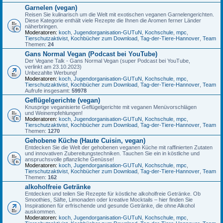
Garnelen (vegan)
Reisen Sie kulinarisch um die Welt mit exotischen veganen Garnelengerichten.
Diese Kategorie enthält viele Rezepte die Ihnen die Aromen ferner Länder
näherbringen.
Moderatoren:
koch
,
Jugendorganisation-GUTuN
,
Kochschule
,
mpc
,
Tierschutzaktivist
,
Kochbücher zum Download
,
Tag-der-Tiere-Hannover
,
Team
Themen:
24
Gans Normal Vegan (Podcast bei YouTube)
Der Vegane Talk - Gans Normal Vegan (super Podcast bei YouTube,
verlinkt am 23.10.2023)
Unbezahlte Werbung!
Moderatoren:
koch
,
Jugendorganisation-GUTuN
,
Kochschule
,
mpc
,
Tierschutzaktivist
,
Kochbücher zum Download
,
Tag-der-Tiere-Hannover
,
Team
Aufrufe insgesamt:
59978
Geflügelgerichte (vegan)
Knusprige veganisierte Geflügelgerichte mit veganen Menüvorschlägen
und Weinempfehlungen!
Moderatoren:
koch
,
Jugendorganisation-GUTuN
,
Kochschule
,
mpc
,
Tierschutzaktivist
,
Kochbücher zum Download
,
Tag-der-Tiere-Hannover
,
Team
Themen:
1270
Gehobene Küche (Haute Cuisin, vegan)
Entdecken Sie die Welt der gehobenen veganen Küche mit raffinierten Zutaten
und innovativen Zubereitungstechniken. Tauchen Sie ein in köstliche und
anspruchsvolle pflanzliche Genüsse!
Moderatoren:
koch
,
Jugendorganisation-GUTuN
,
Kochschule
,
mpc
,
Tierschutzaktivist
,
Kochbücher zum Download
,
Tag-der-Tiere-Hannover
,
Team
Themen:
162
alkoholfreie Getränke
Entdecken und teilen Sie Rezepte für köstliche alkoholfreie Getränke. Ob
Smoothies, Säfte, Limonaden oder kreative Mocktails – hier finden Sie
Inspirationen für erfrischende und gesunde Getränke, die ohne Alkohol
auskommen.
Moderatoren:
koch
,
Jugendorganisation-GUTuN
,
Kochschule
,
mpc
,