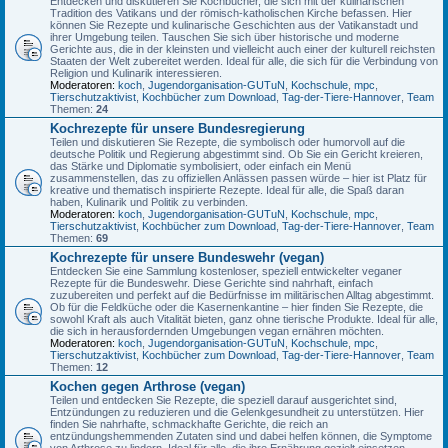
Entdecken und diskutieren Sie Kochbücher, die sich mit der kulinarischen
Tradition des Vatikans und der römisch-katholischen Kirche befassen. Hier
können Sie Rezepte und kulinarische Geschichten aus der Vatikanstadt und
ihrer Umgebung teilen. Tauschen Sie sich über historische und moderne
Gerichte aus, die in der kleinsten und vielleicht auch einer der kulturell reichsten
Staaten der Welt zubereitet werden. Ideal für alle, die sich für die Verbindung von
Religion und Kulinarik interessieren.
Moderatoren:
koch
,
Jugendorganisation-GUTuN
,
Kochschule
,
mpc
,
Tierschutzaktivist
,
Kochbücher zum Download
,
Tag-der-Tiere-Hannover
,
Team
Themen:
24
Kochrezepte für unsere Bundesregierung
Teilen und diskutieren Sie Rezepte, die symbolisch oder humorvoll auf die
deutsche Politik und Regierung abgestimmt sind. Ob Sie ein Gericht kreieren,
das Stärke und Diplomatie symbolisiert, oder einfach ein Menü
zusammenstellen, das zu offiziellen Anlässen passen würde – hier ist Platz für
kreative und thematisch inspirierte Rezepte. Ideal für alle, die Spaß daran
haben, Kulinarik und Politik zu verbinden.
Moderatoren:
koch
,
Jugendorganisation-GUTuN
,
Kochschule
,
mpc
,
Tierschutzaktivist
,
Kochbücher zum Download
,
Tag-der-Tiere-Hannover
,
Team
Themen:
69
Kochrezepte für unsere Bundeswehr (vegan)
Entdecken Sie eine Sammlung kostenloser, speziell entwickelter veganer
Rezepte für die Bundeswehr. Diese Gerichte sind nahrhaft, einfach
zuzubereiten und perfekt auf die Bedürfnisse im militärischen Alltag abgestimmt.
Ob für die Feldküche oder die Kasernenkantine – hier finden Sie Rezepte, die
sowohl Kraft als auch Vitalität bieten, ganz ohne tierische Produkte. Ideal für alle,
die sich in herausfordernden Umgebungen vegan ernähren möchten.
Moderatoren:
koch
,
Jugendorganisation-GUTuN
,
Kochschule
,
mpc
,
Tierschutzaktivist
,
Kochbücher zum Download
,
Tag-der-Tiere-Hannover
,
Team
Themen:
12
Kochen gegen Arthrose (vegan)
Teilen und entdecken Sie Rezepte, die speziell darauf ausgerichtet sind,
Entzündungen zu reduzieren und die Gelenkgesundheit zu unterstützen. Hier
finden Sie nahrhafte, schmackhafte Gerichte, die reich an
entzündungshemmenden Zutaten sind und dabei helfen können, die Symptome
von Arthrose zu lindern. Ideal für alle, die ihre Ernährung gezielt einsetzen