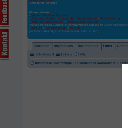
(unbezahlte Werbung)
Wir empfehlen:
»
Manfred Mistkäfer Magazin
»
Animalequality.de
»
Loveveg.de
»
Vier-pfoten.de/
»
Foodwatch.org
»
Bund-Niedersachsen.de
»
Niedersachsen.nabu.de
(Marcus Petersen-Clausen ist ehrenamtliches Mitglied im BUND-Niedersa
»
WWF.de
»
Greenpeace.de
»
Peta.de
(wir haben allerdings nichts mit diesen Seiten zu tun!)
Startseite
Impressum
Datenschutz
Links
Gemein
Schnellzugriff
Linkliste
FAQ
kostenlose Kochrezepte und kostenlose Kochbücher
Foren