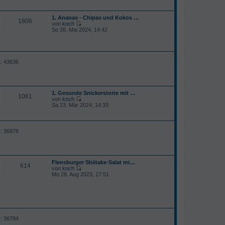
r
a
g
1. Ananas - Chipas und Kokos …
1806
von
koch
N
So 26. Mai 2024, 14:42
e
u
e
s
t
t: 43636
e
r
B
e
i
1. Gesunde Snickerstorte mit …
t
1061
von
koch
r
N
Sa 23. Mär 2024, 14:33
a
e
g
u
e
s
t: 36878
t
e
r
B
e
Flensburger Shiitake-Salat mi…
i
614
von
koch
t
N
Mo 28. Aug 2023, 17:51
r
e
a
u
g
e
s
t
e
r
t: 36784
B