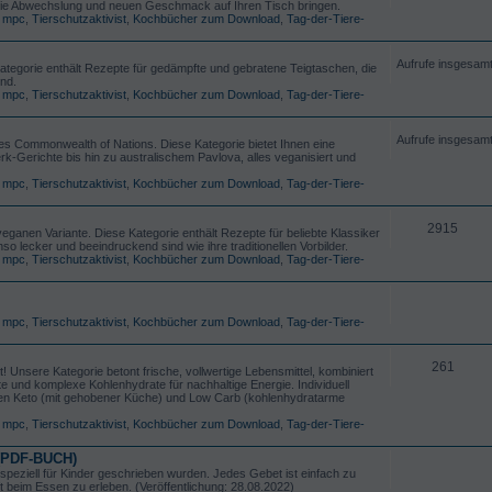
 die Abwechslung und neuen Geschmack auf Ihren Tisch bringen.
,
mpc
,
Tierschutzaktivist
,
Kochbücher zum Download
,
Tag-der-Tiere-
Aufrufe insgesam
ategorie enthält Rezepte für gedämpfte und gebratene Teigtaschen, die
ind.
,
mpc
,
Tierschutzaktivist
,
Kochbücher zum Download
,
Tag-der-Tiere-
Aufrufe insgesam
es Commonwealth of Nations. Diese Kategorie bietet Ihnen eine
rk-Gerichte bis hin zu australischem Pavlova, alles veganisiert und
,
mpc
,
Tierschutzaktivist
,
Kochbücher zum Download
,
Tag-der-Tiere-
2915
ganen Variante. Diese Kategorie enthält Rezepte für beliebte Klassiker
 lecker und beeindruckend sind wie ihre traditionellen Vorbilder.
,
mpc
,
Tierschutzaktivist
,
Kochbücher zum Download
,
Tag-der-Tiere-
,
mpc
,
Tierschutzaktivist
,
Kochbücher zum Download
,
Tag-der-Tiere-
261
 Unsere Kategorie betont frische, vollwertige Lebensmittel, kombiniert
 und komplexe Kohlenhydrate für nachhaltige Energie. Individuell
iäten Keto (mit gehobener Küche) und Low Carb (kohlenhydratarme
,
mpc
,
Tierschutzaktivist
,
Kochbücher zum Download
,
Tag-der-Tiere-
 (PDF-BUCH)
e speziell für Kinder geschrieben wurden. Jedes Gebet ist einfach zu
t beim Essen zu erleben. (Veröffentlichung: 28.08.2022)