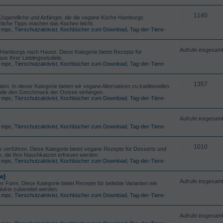
1140
ür Jugendliche und Anfänger, die die vegane Küche Hamburgs
tzliche Tipps machen das Kochen leicht.
,
mpc
,
Tierschutzaktivist
,
Kochbücher zum Download
,
Tag-der-Tiere-
Aufrufe insgesam
Hamburgs nach Hause. Diese Kategorie bietet Rezepte für
s Ihrer Lieblingseisdiele.
,
mpc
,
Tierschutzaktivist
,
Kochbücher zum Download
,
Tag-der-Tiere-
1357
n. In dieser Kategorie bieten wir vegane Alternativen zu traditionellen
 die den Geschmack der Ostsee einfangen.
,
mpc
,
Tierschutzaktivist
,
Kochbücher zum Download
,
Tag-der-Tiere-
Aufrufe insgesam
,
mpc
,
Tierschutzaktivist
,
Kochbücher zum Download
,
Tag-der-Tiere-
1010
 verführen. Diese Kategorie bietet vegane Rezepte für Desserts und
, die Ihre Naschkatzen erfreuen werden.
,
mpc
,
Tierschutzaktivist
,
Kochbücher zum Download
,
Tag-der-Tiere-
e)
Aufrufe insgesam
er Form. Diese Kategorie bietet Rezepte für beliebte Varianten wie
dukte zubereitet werden.
,
mpc
,
Tierschutzaktivist
,
Kochbücher zum Download
,
Tag-der-Tiere-
Aufrufe insgesam