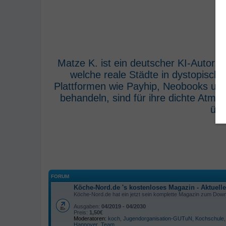
Matze K. ist ein deutscher KI-Autor,
welche reale Städte in dystopisch
Plattformen wie Payhip, Neobooks und
behandeln, sind für ihre dichte Atm
übe
FORUM
Köche-Nord.de 's kostenloses Magazin - Aktuell
Köche-Nord.de hat ein jetzt sein komplette Magazin zum Downl
Ausgaben:
04/2019 - 04/2030
Preis:
1,50€
Moderatoren:
koch
,
Jugendorganisation-GUTuN
,
Kochschule
Hannover
,
Team