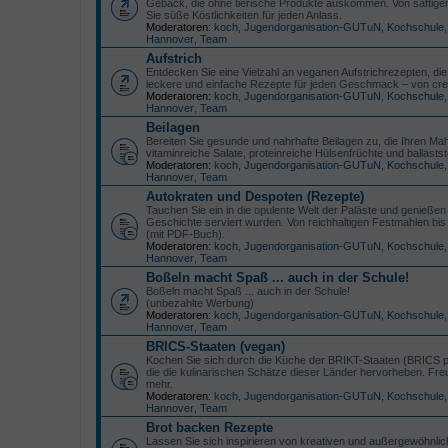
Gebäck, die ohne tierische Produkte auskommen. Von saftigen T
Sie süße Köstlichkeiten für jeden Anlass.
Moderatoren:
koch
,
Jugendorganisation-GUTuN
,
Kochschule
Hannover
,
Team
Aufstrich
Entdecken Sie eine Vielzahl an veganen Aufstrichrezepten, die
leckere und einfache Rezepte für jeden Geschmack – von cre
Moderatoren:
koch
,
Jugendorganisation-GUTuN
,
Kochschule
Hannover
,
Team
Beilagen
Bereiten Sie gesunde und nahrhafte Beilagen zu, die Ihren Mahl
vitaminreiche Salate, proteinreiche Hülsenfrüchte und ballastst
Moderatoren:
koch
,
Jugendorganisation-GUTuN
,
Kochschule
Hannover
,
Team
Autokraten und Despoten (Rezepte)
Tauchen Sie ein in die opulente Welt der Paläste und genieße
Geschichte serviert wurden. Von reichhaltigen Festmahlen bis h
(mit PDF-Buch).
Moderatoren:
koch
,
Jugendorganisation-GUTuN
,
Kochschule
Hannover
,
Team
Boßeln macht Spaß ... auch in der Schule!
Boßeln macht Spaß ... auch in der Schule!
(unbezahlte Werbung)
Moderatoren:
koch
,
Jugendorganisation-GUTuN
,
Kochschule
Hannover
,
Team
BRICS-Staaten (vegan)
Kochen Sie sich durch die Küche der BRIKT-Staaten (BRICS plu
die die kulinarischen Schätze dieser Länder hervorheben. Fre
mehr.
Moderatoren:
koch
,
Jugendorganisation-GUTuN
,
Kochschule
Hannover
,
Team
Brot backen Rezepte
Lassen Sie sich inspirieren von kreativen und außergewöhnlic