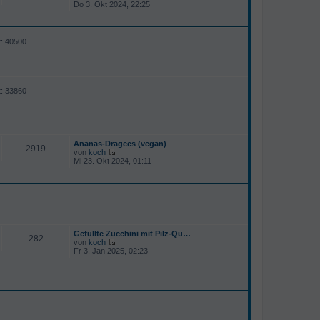
N
Do 3. Okt 2024, 22:25
r
e
B
u
e
e
i
s
t
t: 40500
t
r
e
a
r
g
B
e
i
t: 33860
t
r
a
g
Ananas-Dragees (vegan)
2919
von
koch
N
Mi 23. Okt 2024, 01:11
e
u
e
s
t
e
r
B
Gefüllte Zucchini mit Pilz-Qu…
e
282
von
koch
i
N
Fr 3. Jan 2025, 02:23
t
e
r
u
a
e
g
s
t
e
r
B