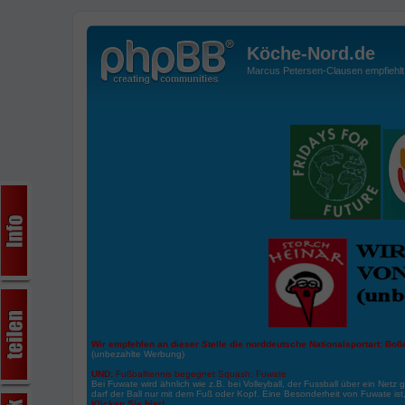
Köche-Nord.de
Marcus Petersen-Clausen empfiehlt d
Wir empfehlen an dieser Stelle die norddeutsche Nationalsportart:
Boße
(unbezahlte Werbung)
UND:
Fußballtennis begegnet Squash: Fuwate
Bei Fuwate wird ähnlich wie z.B. bei Volleyball, der Fussball über ein Netz 
darf der Ball nur mit dem Fuß oder Kopf. Eine Besonderheit von Fuwate ist
Klicken Sie hier!