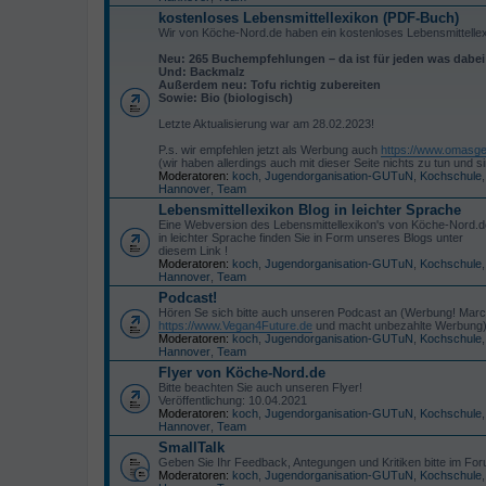
kostenloses Lebensmittellexikon (PDF-Buch)
Wir von Köche-Nord.de haben ein kostenloses Lebensmittelle
Neu: 265 Buchempfehlungen – da ist für jeden was dabe
Und: Backmalz
Außerdem neu: Tofu richtig zubereiten
Sowie: Bio (biologisch)
Letzte Aktualisierung war am 28.02.2023!
P.s. wir empfehlen jetzt als Werbung auch
https://www.omasge
(wir haben allerdings auch mit dieser Seite nichts zu tun un
Moderatoren:
koch
,
Jugendorganisation-GUTuN
,
Kochschule
Hannover
,
Team
Lebensmittellexikon Blog in leichter Sprache
Eine Webversion des Lebensmittellexikon's von Köche-Nord.d
in leichter Sprache finden Sie in Form unseres Blogs unter
diesem Link !
Moderatoren:
koch
,
Jugendorganisation-GUTuN
,
Kochschule
Hannover
,
Team
Podcast!
Hören Se sich bitte auch unseren Podcast an (Werbung! Marc
https://www.Vegan4Future.de
und macht unbezahlte Werbung)
Moderatoren:
koch
,
Jugendorganisation-GUTuN
,
Kochschule
Hannover
,
Team
Flyer von Köche-Nord.de
Bitte beachten Sie auch unseren Flyer!
Veröffentlichung: 10.04.2021
Moderatoren:
koch
,
Jugendorganisation-GUTuN
,
Kochschule
Hannover
,
Team
SmallTalk
Geben Sie Ihr Feedback, Antegungen und Kritiken bitte im Foru
Moderatoren:
koch
,
Jugendorganisation-GUTuN
,
Kochschule