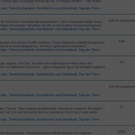
orten über knusprige Kekse bis hin zu fluffigen Muffins – hier finden
,
mpc
,
Tierschutzaktivist
,
Kochbücher zum Download
,
Tag-der-Tiere-
Aufrufe insgesam
 Ihr Frühstück und Abendbrot bereichern. Diese Kategorie bietet Ihnen
migen Nussbutter-Varianten bis hin zu herzhaften Gemüseaufstrichen.
,
mpc
,
Tierschutzaktivist
,
Kochbücher zum Download
,
Tag-der-Tiere-
548
zeiten den letzten Schliff verleihen. Diese Kategorie enthält Rezepte für
offreiche Getreidegerichte, die Ihren Speiseplan bereichern.
,
mpc
,
Tierschutzaktivist
,
Kochbücher zum Download
,
Tag-der-Tiere-
24
n Sie vegane Gerichte, die einst den mächtigsten Herrschern der
in zu raffinierten Desserts – diese Kategorie lässt Sie königlich speisen
,
mpc
,
Tierschutzaktivist
,
Kochbücher zum Download
,
Tag-der-Tiere-
Aufrufe insgesam
,
mpc
,
Tierschutzaktivist
,
Kochbücher zum Download
,
Tag-der-Tiere-
17
s Türkei). Diese Kategorie bietet eine Vielzahl an veganen Rezepten,
uen Sie sich auf türkische Mezze, russische Borschtsch und vieles
,
mpc
,
Tierschutzaktivist
,
Kochbücher zum Download
,
Tag-der-Tiere-
1059
hen Brotrezepten. Diese Kategorie enthält Rezepte für veganes