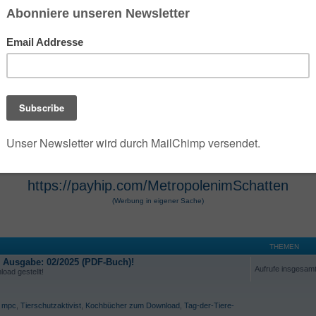
 der die umfangreiche Dark- und Urban-Fantasy-Rei
e Szenarien des Jahres 2100 verwandelt. Die Seri
 Hugendubel vertrieben werden. Die Werke, die O
osphäre und technologische Themen bekannt. Die 
r Hugendubel, Amazon und Barnes & Noble erhältl
https://payhip.com/MetropolenimSchatten
(Werbung in eigener Sache)
THEMEN
e Ausgabe: 02/2025 (PDF-Buch)!
Aufrufe insgesam
oad gestellt!
,
mpc
,
Tierschutzaktivist
,
Kochbücher zum Download
,
Tag-der-Tiere-