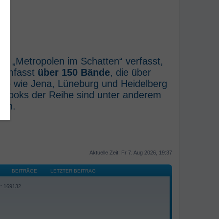
he „Metropolen im Schatten“ verfasst,
e umfasst
über 150 Bände
, die über
rte wie Jena, Lüneburg und Heidelberg
E-Books der Reihe sind unter anderem
ich.
Aktuelle Zeit: Fr 7. Aug 2026, 19:37
BEITRÄGE
LETZTER BEITRAG
t: 169132