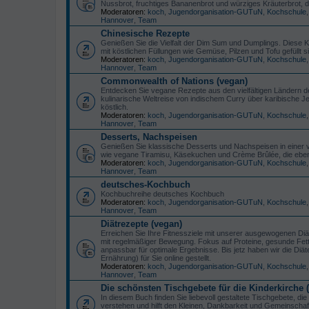
Nussbrot, fruchtiges Bananenbrot und würziges Kräuterbrot,
Moderatoren:
koch
,
Jugendorganisation-GUTuN
,
Kochschule
Hannover
,
Team
Chinesische Rezepte
Genießen Sie die Vielfalt der Dim Sum und Dumplings. Diese K
mit köstlichen Füllungen wie Gemüse, Pilzen und Tofu gefüllt s
Moderatoren:
koch
,
Jugendorganisation-GUTuN
,
Kochschule
Hannover
,
Team
Commonwealth of Nations (vegan)
Entdecken Sie vegane Rezepte aus den vielfältigen Ländern d
kulinarische Weltreise von indischem Curry über karibische Je
köstlich.
Moderatoren:
koch
,
Jugendorganisation-GUTuN
,
Kochschule
Hannover
,
Team
Desserts, Nachspeisen
Genießen Sie klassische Desserts und Nachspeisen in einer ve
wie vegane Tiramisu, Käsekuchen und Crème Brûlée, die ebenso
Moderatoren:
koch
,
Jugendorganisation-GUTuN
,
Kochschule
Hannover
,
Team
deutsches-Kochbuch
Kochbuchreihe deutsches Kochbuch
Moderatoren:
koch
,
Jugendorganisation-GUTuN
,
Kochschule
Hannover
,
Team
Diätrezepte (vegan)
Erreichen Sie Ihre Fitnessziele mit unserer ausgewogenen Diät!
mit regelmäßiger Bewegung. Fokus auf Proteine, gesunde Fette
anpassbar für optimale Ergebnisse. Bis jetz haben wir die D
Ernährung) für Sie online gestellt.
Moderatoren:
koch
,
Jugendorganisation-GUTuN
,
Kochschule
Hannover
,
Team
Die schönsten Tischgebete für die Kinderkirche
In diesem Buch finden Sie liebevoll gestaltete Tischgebete, di
verstehen und hilft den Kleinen, Dankbarkeit und Gemeinschaf