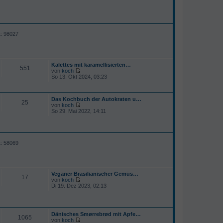
e
i
t
r
a
g
t: 98027
Kalettes mit karamellisierten…
551
von
koch
N
So 13. Okt 2024, 03:23
e
u
e
Das Kochbuch der Autokraten u…
s
25
von
koch
t
N
So 29. Mai 2022, 14:11
e
e
r
u
B
e
e
s
i
t
t
t: 58069
e
r
r
a
B
g
e
i
Veganer Brasilianischer Gemüs…
t
17
von
koch
r
N
Di 19. Dez 2023, 02:13
a
e
g
u
e
s
Dänisches Smørrebrød mit Apfe…
t
1065
von
koch
e