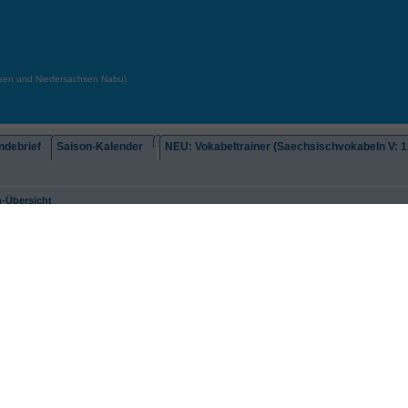
chsen und Niedersachsen Nabu)
debrief
Saison-Kalender
NEU: Vokabeltrainer (Saechsischvokabeln V: 1.
-Übersicht