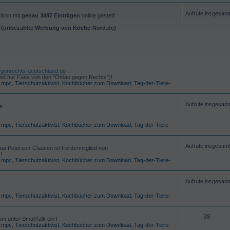
Aufrufe insgesam
xikon mit
genau 3887 Einträgen
online gestellt.
i (unbezahlte Werbung von Köche-Nord.de)
genrechts-deutschland.de
d sind nur Fans von den "Omas gegen Rechts")!
,
mpc
,
Tierschutzaktivist
,
Kochbücher zum Download
,
Tag-der-Tiere-
Aufrufe insgesam
e
,
mpc
,
Tierschutzaktivist
,
Kochbücher zum Download
,
Tag-der-Tiere-
Aufrufe insgesam
us Petersen-Clausen ist Fördermitglied von
!
,
mpc
,
Tierschutzaktivist
,
Kochbücher zum Download
,
Tag-der-Tiere-
Aufrufe insgesam
,
mpc
,
Tierschutzaktivist
,
Kochbücher zum Download
,
Tag-der-Tiere-
38
m unter SmallTalk ein !
,
mpc
,
Tierschutzaktivist
,
Kochbücher zum Download
,
Tag-der-Tiere-