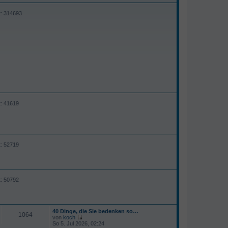
t: 314693
t: 41619
t: 52719
t: 50792
40 Dinge, die Sie bedenken so…
1064
von
koch
N
So 5. Jul 2026, 02:24