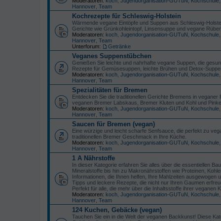
Moderatoren:
koch
,
Jugendorganisation-GUTuN
,
Kochschule
Hannover
,
Team
Kochrezepte für Schleswig-Holstein
Wärmende vegane Eintöpfe und Suppen aus Schleswig-Holstein f
Gerichte wie Grünkohleintopf, Linsensuppe und vegane Rübenm
Moderatoren:
koch
,
Jugendorganisation-GUTuN
,
Kochschule
Hannover
,
Team
Unterforum:
Getränke
Veganes Suppenstübchen
Genießen Sie leichte und nahrhafte vegane Suppen, die gesun
Rezepte für Gemüsesuppen, leichte Brühen und Detox-Suppen,
Moderatoren:
koch
,
Jugendorganisation-GUTuN
,
Kochschule
Hannover
,
Team
Spezialitäten für Bremen
Entdecken Sie die traditionellen Gerichte Bremens in veganer 
veganen Bremer Labskaus, Bremer Kluten und Kohl und Pinkel,
Moderatoren:
koch
,
Jugendorganisation-GUTuN
,
Kochschule
Hannover
,
Team
Saucen für Bremen (vegan)
Eine würzige und leicht scharfe Senfsauce, die perfekt zu v
traditionellen Bremer Geschmack in Ihre Küche.
Moderatoren:
koch
,
Jugendorganisation-GUTuN
,
Kochschule
Hannover
,
Team
1 A Nährstoffe
In dieser Kategorie erfahren Sie alles über die essentiellen 
Mineralstoffe bis hin zu Makronährstoffen wie Proteinen, Kohlen
Informationen, die Ihnen helfen, Ihre Mahlzeiten ausgewogen 
Tipps und leckere Rezepte, die nicht nur Ihren Gaumen erfreu
Perfekt für alle, die mehr über die Inhaltsstoffe ihrer vegane
Moderatoren:
koch
,
Jugendorganisation-GUTuN
,
Kochschule
Hannover
,
Team
124 Kuchen, Gebäcke (vegan)
Tauchen Sie ein in die Welt der veganen Backkunst! Diese Kat