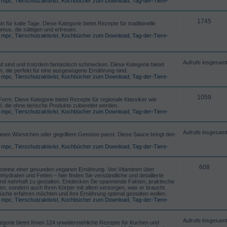
,
mpc
,
Tierschutzaktivist
,
Kochbücher zum Download
,
Tag-der-Tiere-
1745
ür kalte Tage. Diese Kategorie bietet Rezepte für traditionelle
us, die sättigen und erfreuen.
,
mpc
,
Tierschutzaktivist
,
Kochbücher zum Download
,
Tag-der-Tiere-
Aufrufe insgesam
d sind und trotzdem fantastisch schmecken. Diese Kategorie bietet
 die perfekt für eine ausgewogene Ernährung sind.
,
mpc
,
Tierschutzaktivist
,
Kochbücher zum Download
,
Tag-der-Tiere-
1059
Form. Diese Kategorie bietet Rezepte für regionale Klassiker wie
 die ohne tierische Produkte zubereitet werden.
,
mpc
,
Tierschutzaktivist
,
Kochbücher zum Download
,
Tag-der-Tiere-
Aufrufe insgesam
eganen Würstchen oder gegrilltem Gemüse passt. Diese Sauce bringt den
,
mpc
,
Tierschutzaktivist
,
Kochbücher zum Download
,
Tag-der-Tiere-
608
Bausteine einer gesunden veganen Ernährung. Von Vitaminen über
hydraten und Fetten – hier finden Sie verständliche und detaillierte
und nahrhaft zu gestalten. Entdecken Sie spannende Fakten, praktische
en, sondern auch Ihren Körper mit allem versorgen, was er braucht.
n Küche erfahren möchten und ihre Ernährung optimal gestalten wollen.
,
mpc
,
Tierschutzaktivist
,
Kochbücher zum Download
,
Tag-der-Tiere-
Aufrufe insgesam
egorie bietet Ihnen 124 unwiderstehliche Rezepte für Kuchen und