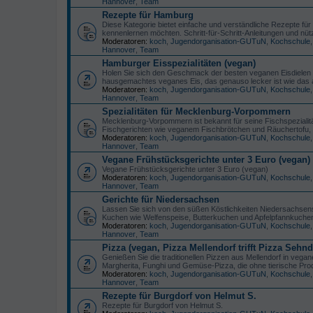
Hannover
,
Team
Rezepte für Hamburg
Diese Kategorie bietet einfache und verständliche Rezepte f
kennenlernen möchten. Schritt-für-Schritt-Anleitungen und nü
Moderatoren:
koch
,
Jugendorganisation-GUTuN
,
Kochschule
Hannover
,
Team
Hamburger Eisspezialitäten (vegan)
Holen Sie sich den Geschmack der besten veganen Eisdielen 
hausgemachtes veganes Eis, das genauso lecker ist wie das au
Moderatoren:
koch
,
Jugendorganisation-GUTuN
,
Kochschule
Hannover
,
Team
Spezialitäten für Mecklenburg-Vorpommern
Mecklenburg-Vorpommern ist bekannt für seine Fischspezialitäte
Fischgerichten wie veganem Fischbrötchen und Räuchertofu,
Moderatoren:
koch
,
Jugendorganisation-GUTuN
,
Kochschule
Hannover
,
Team
Vegane Frühstücksgerichte unter 3 Euro (vegan)
Vegane Frühstücksgerichte unter 3 Euro (vegan)
Moderatoren:
koch
,
Jugendorganisation-GUTuN
,
Kochschule
Hannover
,
Team
Gerichte für Niedersachsen
Lassen Sie sich von den süßen Köstlichkeiten Niedersachsens
Kuchen wie Welfenspeise, Butterkuchen und Apfelpfannkuchen
Moderatoren:
koch
,
Jugendorganisation-GUTuN
,
Kochschule
Hannover
,
Team
Pizza (vegan, Pizza Mellendorf trifft Pizza Sehnd
Genießen Sie die traditionellen Pizzen aus Mellendorf in vegan
Margherita, Funghi und Gemüse-Pizza, die ohne tierische Pro
Moderatoren:
koch
,
Jugendorganisation-GUTuN
,
Kochschule
Hannover
,
Team
Rezepte für Burgdorf von Helmut S.
Rezepte für Burgdorf von Helmut S.