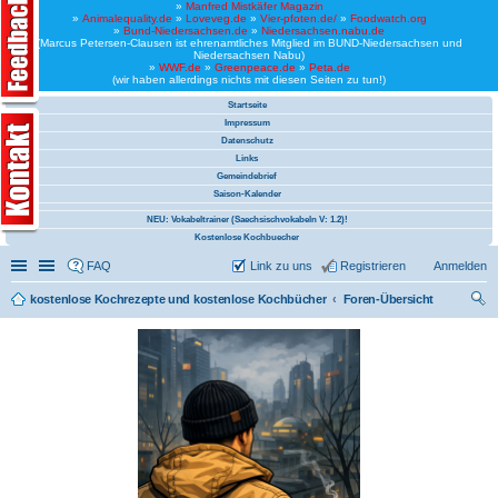
»
Manfred Mistkäfer Magazin
»
Animalequality.de
»
Loveveg.de
»
Vier-pfoten.de/
»
Foodwatch.org
»
Bund-Niedersachsen.de
»
Niedersachsen.nabu.de
(Marcus Petersen-Clausen ist ehrenamtliches Mitglied im BUND-Niedersachsen und
Niedersachsen Nabu)
»
WWF.de
»
Greenpeace.de
»
Peta.de
(wir haben allerdings nichts mit diesen Seiten zu tun!)
Startseite
Impressum
Datenschutz
Links
Gemeindebrief
Saison-Kalender
NEU: Vokabeltrainer (Saechsischvokabeln V: 1.2)!
Kostenlose Kochbuecher
Schnellzugriff
Linkliste
FAQ
Link zu uns
Registrieren
Anmelden
kostenlose Kochrezepte und kostenlose Kochbücher
Foren-Übersicht
uc
he