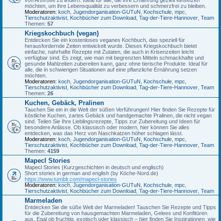
möchten, um ihre Lebensqualität zu verbessern und schmerzfrei zu bleiben.
Moderatoren:
koch
,
Jugendorganisation-GUTuN
,
Kochschule
,
mpc
,
Tierschutzaktivist
,
Kochbücher zum Download
,
Tag-der-Tiere-Hannover
,
Team
Themen:
57
Kriegskochbuch (vegan)
Entdecken Sie ein kostenloses veganes Kochbuch, das speziell für
herausfordernde Zeiten entwickelt wurde. Dieses Kriegskochbuch bietet
einfache, nahrhafte Rezepte mit Zutaten, die auch in Krisenzeiten leicht
verfügbar sind. Es zeigt, wie man mit begrenzten Mitteln schmackhafte und
gesunde Mahlzeiten zubereiten kann, ganz ohne tierische Produkte. Ideal für
alle, die in schwierigen Situationen auf eine pflanzliche Ernährung setzen
möchten.
Moderatoren:
koch
,
Jugendorganisation-GUTuN
,
Kochschule
,
mpc
,
Tierschutzaktivist
,
Kochbücher zum Download
,
Tag-der-Tiere-Hannover
,
Team
Themen:
26
Kuchen, Gebäck, Pralinen
Tauchen Sie ein in die Welt der süßen Verführungen! Hier finden Sie Rezepte für
köstliche Kuchen, zartes Gebäck und handgemachte Pralinen, die nicht vegan
sind. Teilen Sie Ihre Lieblingsrezepte, Tipps zur Zubereitung und Ideen für
besondere Anlässe. Ob klassisch oder modern, hier können Sie alles
entdecken, was das Herz von Naschkatzen höher schlagen lässt.
Moderatoren:
koch
,
Jugendorganisation-GUTuN
,
Kochschule
,
mpc
,
Tierschutzaktivist
,
Kochbücher zum Download
,
Tag-der-Tiere-Hannover
,
Team
Themen:
4159
Mapecl Stories
Mapecl Stories (Kurzgeschichten in deutsch und englisch)
Short stories in german and english (by Köche-Nord.de)
https://www.tumblr.com/mapecl-stories
Moderatoren:
koch
,
Jugendorganisation-GUTuN
,
Kochschule
,
mpc
,
Tierschutzaktivist
,
Kochbücher zum Download
,
Tag-der-Tiere-Hannover
,
Team
Marmeladen
Entdecken Sie die süße Welt der Marmeladen! Tauschen Sie Rezepte und Tipps
für die Zubereitung von hausgemachten Marmeladen, Gelees und Konfitüren
aus. Egal ob fruchtig, exotisch oder klassisch – hier finden Sie Inspirationen, wie