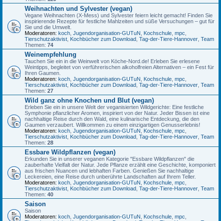
Weihnachten und Sylvester (vegan)
Vegane Weihnachten (X-Mess) und Sylvester feiern leicht gemacht! Finden Sie
inspirierende Rezepte für festliche Mahlzeiten und süße Versuchungen – gut für
Sie und die Umwelt.
Moderatoren:
koch
,
Jugendorganisation-GUTuN
,
Kochschule
,
mpc
,
Tierschutzaktivist
,
Kochbücher zum Download
,
Tag-der-Tiere-Hannover
,
Team
Themen:
74
Weinempfehlung
Tauchen Sie ein in die Weinwelt von Köche-Nord.de! Erleben Sie erlesene
Weintipps, begleitet von verführerischen alkoholfreien Alternativen – ein Fest für
Ihren Gaumen.
Moderatoren:
koch
,
Jugendorganisation-GUTuN
,
Kochschule
,
mpc
,
Tierschutzaktivist
,
Kochbücher zum Download
,
Tag-der-Tiere-Hannover
,
Team
Themen:
27
Wild ganz ohne Knochen und Blut (vegan)
Erleben Sie ein in unsere Welt der veganisierten Wildgerichte: Eine festliche
Symphonie pflanzlicher Aromen, inspiriert von der Natur. Jeder Bissen ist eine
nachhaltige Reise durch den Wald, eine kulinarische Entdeckung, die den
Gaumen verzaubert. Willkommen zu einem einzigartigen Genusserlebnis!
Moderatoren:
koch
,
Jugendorganisation-GUTuN
,
Kochschule
,
mpc
,
Tierschutzaktivist
,
Kochbücher zum Download
,
Tag-der-Tiere-Hannover
,
Team
Themen:
28
Essbare Wildpflanzen (vegan)
Erkunden Sie in unserer veganen Kategorie "Essbare Wildpflanzen" die
zauberhafte Vielfalt der Natur. Jede Pflanze erzählt eine Geschichte, komponiert
aus frischen Nuancen und lebhaften Farben. Genießen Sie nachhaltige
Leckereien, eine Reise durch unberührte Landschaften auf Ihrem Teller.
Moderatoren:
koch
,
Jugendorganisation-GUTuN
,
Kochschule
,
mpc
,
Tierschutzaktivist
,
Kochbücher zum Download
,
Tag-der-Tiere-Hannover
,
Team
Themen:
40
Saison
Saison
Moderatoren:
koch
,
Jugendorganisation-GUTuN
,
Kochschule
,
mpc
,