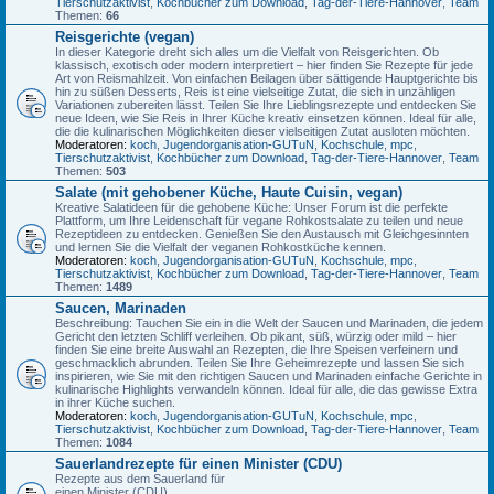
Tierschutzaktivist
,
Kochbücher zum Download
,
Tag-der-Tiere-Hannover
,
Team
Themen:
66
Reisgerichte (vegan)
In dieser Kategorie dreht sich alles um die Vielfalt von Reisgerichten. Ob
klassisch, exotisch oder modern interpretiert – hier finden Sie Rezepte für jede
Art von Reismahlzeit. Von einfachen Beilagen über sättigende Hauptgerichte bis
hin zu süßen Desserts, Reis ist eine vielseitige Zutat, die sich in unzähligen
Variationen zubereiten lässt. Teilen Sie Ihre Lieblingsrezepte und entdecken Sie
neue Ideen, wie Sie Reis in Ihrer Küche kreativ einsetzen können. Ideal für alle,
die die kulinarischen Möglichkeiten dieser vielseitigen Zutat ausloten möchten.
Moderatoren:
koch
,
Jugendorganisation-GUTuN
,
Kochschule
,
mpc
,
Tierschutzaktivist
,
Kochbücher zum Download
,
Tag-der-Tiere-Hannover
,
Team
Themen:
503
Salate (mit gehobener Küche, Haute Cuisin, vegan)
Kreative Salatideen für die gehobene Küche: Unser Forum ist die perfekte
Plattform, um Ihre Leidenschaft für vegane Rohkostsalate zu teilen und neue
Rezeptideen zu entdecken. Genießen Sie den Austausch mit Gleichgesinnten
und lernen Sie die Vielfalt der veganen Rohkostküche kennen.
Moderatoren:
koch
,
Jugendorganisation-GUTuN
,
Kochschule
,
mpc
,
Tierschutzaktivist
,
Kochbücher zum Download
,
Tag-der-Tiere-Hannover
,
Team
Themen:
1489
Saucen, Marinaden
Beschreibung: Tauchen Sie ein in die Welt der Saucen und Marinaden, die jedem
Gericht den letzten Schliff verleihen. Ob pikant, süß, würzig oder mild – hier
finden Sie eine breite Auswahl an Rezepten, die Ihre Speisen verfeinern und
geschmacklich abrunden. Teilen Sie Ihre Geheimrezepte und lassen Sie sich
inspirieren, wie Sie mit den richtigen Saucen und Marinaden einfache Gerichte in
kulinarische Highlights verwandeln können. Ideal für alle, die das gewisse Extra
in ihrer Küche suchen.
Moderatoren:
koch
,
Jugendorganisation-GUTuN
,
Kochschule
,
mpc
,
Tierschutzaktivist
,
Kochbücher zum Download
,
Tag-der-Tiere-Hannover
,
Team
Themen:
1084
Sauerlandrezepte für einen Minister (CDU)
Rezepte aus dem Sauerland für
einen Minister (CDU)