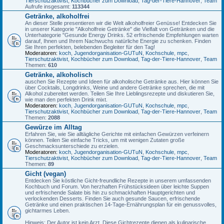
Tierschutzaktivist
,
Kochbücher zum Download
,
Tag-der-Tiere-Hannover
,
Team
Aufrufe insgesamt:
113344
Getränke, alkoholfrei
An dieser Stelle presentieren wir die Welt alkoholfreier Genüsse! Entdecken Sie
in unserer Kategorie "Alkoholfreie Getränke" die Vielfalt von Getränken und die
Unterhategorie "Gesunde Energy Drinks. 52 erfrischende Empfehlungen warten
darauf, Ihnen und Ihrem Nachwuchs natürliche Energie zu schenken. Finden
Sie Ihren perfekten, belebenden Begleiter für den Tag!
Moderatoren:
koch
,
Jugendorganisation-GUTuN
,
Kochschule
,
mpc
,
Tierschutzaktivist
,
Kochbücher zum Download
,
Tag-der-Tiere-Hannover
,
Team
Themen:
610
Getränke, alkoholisch
auschen Sie Rezepte und Ideen für alkoholische Getränke aus. Hier können Sie
über Cocktails, Longdrinks, Weine und andere Getränke sprechen, die mit
Alkohol zubereitet werden. Teilen Sie Ihre Lieblingsrezepte und diskutieren Sie,
wie man den perfekten Drink mixt.
Moderatoren:
koch
,
Jugendorganisation-GUTuN
,
Kochschule
,
mpc
,
Tierschutzaktivist
,
Kochbücher zum Download
,
Tag-der-Tiere-Hannover
,
Team
Themen:
2088
Gewürze im Alltag
Erfahren Sie, wie Sie alltägliche Gerichte mit einfachen Gewürzen verfeinern
können. Teilen Sie einfache Tricks, um mit wenigen Zutaten große
Geschmacksunterschiede zu erzielen.
Moderatoren:
koch
,
Jugendorganisation-GUTuN
,
Kochschule
,
mpc
,
Tierschutzaktivist
,
Kochbücher zum Download
,
Tag-der-Tiere-Hannover
,
Team
Themen:
89
Gicht (vegan)
Entdecken Sie köstliche Gicht-freundliche Rezepte in unserem umfassenden
Kochbuch und Forum. Von herzhaften Frühstücksideen über leichte Suppen
und erfrischende Salate bis hin zu schmackhaften Hauptgerichten und
verlockenden Desserts. Finden Sie auch gesunde Saucen, erfrischende
Getränke und einen praktischen 14-Tage-Ernährungsplan für ein genussvolles,
gichtarmes Leben.
Hinweis: Der Autor ist kein Arzt. Diese Gichtrezepte dienen als kulinarische