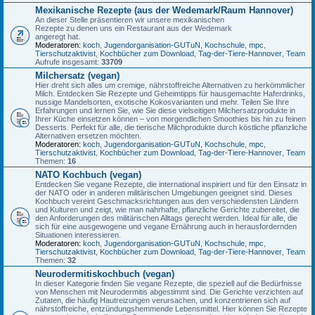
Mexikanische Rezepte (aus der Wedemark/Raum Hannover)
An dieser Stelle präsentieren wir unsere mexikanischen
Rezepte zu denen uns ein Restaurant aus der Wedemark
angeregt hat.
Moderatoren:
koch
,
Jugendorganisation-GUTuN
,
Kochschule
,
mpc
,
Tierschutzaktivist
,
Kochbücher zum Download
,
Tag-der-Tiere-Hannover
,
Team
Aufrufe insgesamt:
33709
Milchersatz (vegan)
Hier dreht sich alles um cremige, nährstoffreiche Alternativen zu herkömmlicher
Milch. Entdecken Sie Rezepte und Geheimtipps für hausgemachte Haferdrinks,
nussige Mandelsorten, exotische Kokosvarianten und mehr. Teilen Sie Ihre
Erfahrungen und lernen Sie, wie Sie diese vielseitigen Milchersatzprodukte in
Ihrer Küche einsetzen können – von morgendlichen Smoothies bis hin zu feinen
Desserts. Perfekt für alle, die tierische Milchprodukte durch köstliche pflanzliche
Alternativen ersetzen möchten.
Moderatoren:
koch
,
Jugendorganisation-GUTuN
,
Kochschule
,
mpc
,
Tierschutzaktivist
,
Kochbücher zum Download
,
Tag-der-Tiere-Hannover
,
Team
Themen:
16
NATO Kochbuch (vegan)
Entdecken Sie vegane Rezepte, die international inspiriert und für den Einsatz in
der NATO oder in anderen militärischen Umgebungen geeignet sind. Dieses
Kochbuch vereint Geschmacksrichtungen aus den verschiedensten Ländern
und Kulturen und zeigt, wie man nahrhafte, pflanzliche Gerichte zubereitet, die
den Anforderungen des militärischen Alltags gerecht werden. Ideal für alle, die
sich für eine ausgewogene und vegane Ernährung auch in herausfordernden
Situationen interessieren.
Moderatoren:
koch
,
Jugendorganisation-GUTuN
,
Kochschule
,
mpc
,
Tierschutzaktivist
,
Kochbücher zum Download
,
Tag-der-Tiere-Hannover
,
Team
Themen:
32
Neurodermitiskochbuch (vegan)
In dieser Kategorie finden Sie vegane Rezepte, die speziell auf die Bedürfnisse
von Menschen mit Neurodermitis abgestimmt sind. Die Gerichte verzichten auf
Zutaten, die häufig Hautreizungen verursachen, und konzentrieren sich auf
nährstoffreiche, entzündungshemmende Lebensmittel. Hier können Sie Rezepte