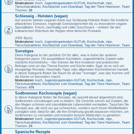
Moderatoren:
koch
,
Jugendorganisation-GUTuN
,
Kochschule
,
mpc
,
Tierschutzaktivist
,
Kochbücher zum Download
,
Tag-der-Tiere-Hannover
,
Team
Themen:
26
Schleswig - Holstein (vegan)
Auf unserer kleinen veganen Karte aus Schleswig-Holstein finden Sie köstliche
pflanzliches Genüsse, regionale Gemüsegerichten bis zu innovativen vegane
Spezialitäten. Frisch, nachhaltig und voller Geschmack – erleben Sie den
kulinarischen Reichtum der Region ohne tierische Produkte.
(PDF-Buch)
Moderatoren:
koch
,
Jugendorganisation-GUTuN
,
Kochschule
,
mpc
,
Tierschutzaktivist
,
Kochbücher zum Download
,
Tag-der-Tiere-Hannover
,
Team
Sonstiges
Diese Kategorie ist der perfekte Ort für alles, was in keine der anderen
Kategorien passt. Ob ausgefallene Kochideen, ungewöhnliche Zutaten oder
nützliche Küchentricks – hier können Sie Ihre kreativen und praktischen
Beiträge rund um das Thema Kochen und Küche teilen. Egal, ob es sich um
einzigartige Rezepte, Haushalts-Tipps oder allgemeine Küchenthemen handelt,
in dieser Kategorie finden Sie Raum für all das "sonstige", was das Kochen und
die Küche so besonders macht.
Moderatoren:
koch
,
Jugendorganisation-GUTuN
,
Kochschule
,
mpc
,
Tierschutzaktivist
,
Kochbücher zum Download
,
Tag-der-Tiere-Hannover
,
Team
Themen:
476
Sodbrennen Kochrezepte (vegan)
In dieser Kategorie finden Sie Rezepte, die speziell darauf abgestimmt sind,
Sodbrennen vorzubeugen und zu lindern. Die Gerichte setzen auf Zutaten, die
den Magen schonen und säurebildende Lebensmittel vermeiden. Tauschen Sie
Rezepte aus, die nicht nur gut schmecken, sondern auch Ihrem Wohlbefinden
zuträglich sind. Ideal für alle, die ihre Ernährung gezielt anpassen möchten, um
Sodbrennen zu vermeiden und trotzdem leckere Mahlzeiten zu genießen.
Moderatoren:
koch
,
Jugendorganisation-GUTuN
,
Kochschule
,
mpc
,
Tierschutzaktivist
,
Kochbücher zum Download
,
Tag-der-Tiere-Hannover
,
Team
Themen:
24
Spanische Rezepte