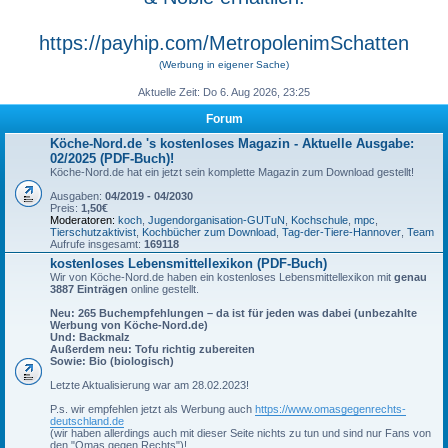
https://payhip.com/MetropolenimSchatten
(Werbung in eigener Sache)
Aktuelle Zeit: Do 6. Aug 2026, 23:25
Forum
Köche-Nord.de 's kostenloses Magazin - Aktuelle Ausgabe:
02/2025 (PDF-Buch)!
Köche-Nord.de hat ein jetzt sein komplette Magazin zum Download gestellt!
Ausgaben:
04/2019 - 04/2030
Preis:
1,50€
Moderatoren:
koch
,
Jugendorganisation-GUTuN
,
Kochschule
,
mpc
,
Tierschutzaktivist
,
Kochbücher zum Download
,
Tag-der-Tiere-Hannover
,
Team
Aufrufe insgesamt:
169118
kostenloses Lebensmittellexikon (PDF-Buch)
Wir von Köche-Nord.de haben ein kostenloses Lebensmittellexikon mit
genau
3887 Einträgen
online gestellt.
Neu: 265 Buchempfehlungen – da ist für jeden was dabei (unbezahlte
Werbung von Köche-Nord.de)
Und: Backmalz
Außerdem neu: Tofu richtig zubereiten
Sowie: Bio (biologisch)
Letzte Aktualisierung war am 28.02.2023!
P.s. wir empfehlen jetzt als Werbung auch
https://www.omasgegenrechts-
deutschland.de
(wir haben allerdings auch mit dieser Seite nichts zu tun und sind nur Fans von
den "Omas gegen Rechts")!