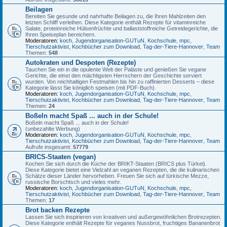
Beilagen
Bereiten Sie gesunde und nahrhafte Beilagen zu, die Ihren Mahlzeiten den
letzten Schliff verleihen. Diese Kategorie enthält Rezepte für vitaminreiche
Salate, proteinreiche Hülsenfrüchte und ballaststoffreiche Getreidegerichte, die
Ihren Speiseplan bereichern.
Moderatoren:
koch
,
Jugendorganisation-GUTuN
,
Kochschule
,
mpc
,
Tierschutzaktivist
,
Kochbücher zum Download
,
Tag-der-Tiere-Hannover
,
Team
Themen:
548
Autokraten und Despoten (Rezepte)
Tauchen Sie ein in die opulente Welt der Paläste und genießen Sie vegane
Gerichte, die einst den mächtigsten Herrschern der Geschichte serviert
wurden. Von reichhaltigen Festmahlen bis hin zu raffinierten Desserts – diese
Kategorie lässt Sie königlich speisen (mit PDF-Buch).
Moderatoren:
koch
,
Jugendorganisation-GUTuN
,
Kochschule
,
mpc
,
Tierschutzaktivist
,
Kochbücher zum Download
,
Tag-der-Tiere-Hannover
,
Team
Themen:
24
Boßeln macht Spaß ... auch in der Schule!
Boßeln macht Spaß ... auch in der Schule!
(unbezahlte Werbung)
Moderatoren:
koch
,
Jugendorganisation-GUTuN
,
Kochschule
,
mpc
,
Tierschutzaktivist
,
Kochbücher zum Download
,
Tag-der-Tiere-Hannover
,
Team
Aufrufe insgesamt:
57779
BRICS-Staaten (vegan)
Kochen Sie sich durch die Küche der BRIKT-Staaten (BRICS plus Türkei).
Diese Kategorie bietet eine Vielzahl an veganen Rezepten, die die kulinarischen
Schätze dieser Länder hervorheben. Freuen Sie sich auf türkische Mezze,
russische Borschtsch und vieles mehr.
Moderatoren:
koch
,
Jugendorganisation-GUTuN
,
Kochschule
,
mpc
,
Tierschutzaktivist
,
Kochbücher zum Download
,
Tag-der-Tiere-Hannover
,
Team
Themen:
17
Brot backen Rezepte
Lassen Sie sich inspirieren von kreativen und außergewöhnlichen Brotrezepten.
Diese Kategorie enthält Rezepte für veganes Nussbrot, fruchtiges Bananenbrot