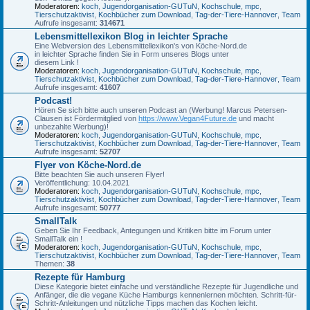
Moderatoren:
koch
,
Jugendorganisation-GUTuN
,
Kochschule
,
mpc
,
Tierschutzaktivist
,
Kochbücher zum Download
,
Tag-der-Tiere-Hannover
,
Team
Aufrufe insgesamt:
314671
Lebensmittellexikon Blog in leichter Sprache
Eine Webversion des Lebensmittellexikon's von Köche-Nord.de
in leichter Sprache finden Sie in Form unseres Blogs unter
diesem Link !
Moderatoren:
koch
,
Jugendorganisation-GUTuN
,
Kochschule
,
mpc
,
Tierschutzaktivist
,
Kochbücher zum Download
,
Tag-der-Tiere-Hannover
,
Team
Aufrufe insgesamt:
41607
Podcast!
Hören Se sich bitte auch unseren Podcast an (Werbung! Marcus Petersen-
Clausen ist Fördermitglied von
https://www.Vegan4Future.de
und macht
unbezahlte Werbung)!
Moderatoren:
koch
,
Jugendorganisation-GUTuN
,
Kochschule
,
mpc
,
Tierschutzaktivist
,
Kochbücher zum Download
,
Tag-der-Tiere-Hannover
,
Team
Aufrufe insgesamt:
52707
Flyer von Köche-Nord.de
Bitte beachten Sie auch unseren Flyer!
Veröffentlichung: 10.04.2021
Moderatoren:
koch
,
Jugendorganisation-GUTuN
,
Kochschule
,
mpc
,
Tierschutzaktivist
,
Kochbücher zum Download
,
Tag-der-Tiere-Hannover
,
Team
Aufrufe insgesamt:
50777
SmallTalk
Geben Sie Ihr Feedback, Antegungen und Kritiken bitte im Forum unter
SmallTalk ein !
Moderatoren:
koch
,
Jugendorganisation-GUTuN
,
Kochschule
,
mpc
,
Tierschutzaktivist
,
Kochbücher zum Download
,
Tag-der-Tiere-Hannover
,
Team
Themen:
38
Rezepte für Hamburg
Diese Kategorie bietet einfache und verständliche Rezepte für Jugendliche und
Anfänger, die die vegane Küche Hamburgs kennenlernen möchten. Schritt-für-
Schritt-Anleitungen und nützliche Tipps machen das Kochen leicht.