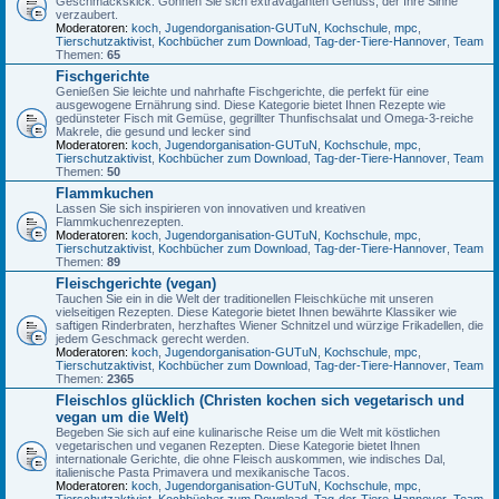
Geschmackskick. Gönnen Sie sich extravaganten Genuss, der Ihre Sinne
verzaubert.
Moderatoren:
koch
,
Jugendorganisation-GUTuN
,
Kochschule
,
mpc
,
Tierschutzaktivist
,
Kochbücher zum Download
,
Tag-der-Tiere-Hannover
,
Team
Themen:
65
Fischgerichte
Genießen Sie leichte und nahrhafte Fischgerichte, die perfekt für eine
ausgewogene Ernährung sind. Diese Kategorie bietet Ihnen Rezepte wie
gedünsteter Fisch mit Gemüse, gegrillter Thunfischsalat und Omega-3-reiche
Makrele, die gesund und lecker sind
Moderatoren:
koch
,
Jugendorganisation-GUTuN
,
Kochschule
,
mpc
,
Tierschutzaktivist
,
Kochbücher zum Download
,
Tag-der-Tiere-Hannover
,
Team
Themen:
50
Flammkuchen
Lassen Sie sich inspirieren von innovativen und kreativen
Flammkuchenrezepten.
Moderatoren:
koch
,
Jugendorganisation-GUTuN
,
Kochschule
,
mpc
,
Tierschutzaktivist
,
Kochbücher zum Download
,
Tag-der-Tiere-Hannover
,
Team
Themen:
89
Fleischgerichte (vegan)
Tauchen Sie ein in die Welt der traditionellen Fleischküche mit unseren
vielseitigen Rezepten. Diese Kategorie bietet Ihnen bewährte Klassiker wie
saftigen Rinderbraten, herzhaftes Wiener Schnitzel und würzige Frikadellen, die
jedem Geschmack gerecht werden.
Moderatoren:
koch
,
Jugendorganisation-GUTuN
,
Kochschule
,
mpc
,
Tierschutzaktivist
,
Kochbücher zum Download
,
Tag-der-Tiere-Hannover
,
Team
Themen:
2365
Fleischlos glücklich (Christen kochen sich vegetarisch und
vegan um die Welt)
Begeben Sie sich auf eine kulinarische Reise um die Welt mit köstlichen
vegetarischen und veganen Rezepten. Diese Kategorie bietet Ihnen
internationale Gerichte, die ohne Fleisch auskommen, wie indisches Dal,
italienische Pasta Primavera und mexikanische Tacos.
Moderatoren:
koch
,
Jugendorganisation-GUTuN
,
Kochschule
,
mpc
,
Tierschutzaktivist
,
Kochbücher zum Download
,
Tag-der-Tiere-Hannover
,
Team