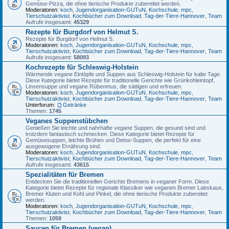
Gemüse-Pizza, die ohne tierische Produkte zubereitet werden.
Moderatoren:
koch
,
Jugendorganisation-GUTuN
,
Kochschule
,
mpc
,
Tierschutzaktivist
,
Kochbücher zum Download
,
Tag-der-Tiere-Hannover
,
Team
Aufrufe insgesamt:
45329
Rezepte für Burgdorf von Helmut S.
Rezepte für Burgdorf von Helmut S.
Moderatoren:
koch
,
Jugendorganisation-GUTuN
,
Kochschule
,
mpc
,
Tierschutzaktivist
,
Kochbücher zum Download
,
Tag-der-Tiere-Hannover
,
Team
Aufrufe insgesamt:
58093
Kochrezepte für Schleswig-Holstein
Wärmende vegane Eintöpfe und Suppen aus Schleswig-Holstein für kalte Tage.
Diese Kategorie bietet Rezepte für traditionelle Gerichte wie Grünkohleintopf,
Linsensuppe und vegane Rübenmus, die sättigen und erfreuen.
Moderatoren:
koch
,
Jugendorganisation-GUTuN
,
Kochschule
,
mpc
,
Tierschutzaktivist
,
Kochbücher zum Download
,
Tag-der-Tiere-Hannover
,
Team
Unterforum:
Getränke
Themen:
1745
Veganes Suppenstübchen
Genießen Sie leichte und nahrhafte vegane Suppen, die gesund sind und
trotzdem fantastisch schmecken. Diese Kategorie bietet Rezepte für
Gemüsesuppen, leichte Brühen und Detox-Suppen, die perfekt für eine
ausgewogene Ernährung sind.
Moderatoren:
koch
,
Jugendorganisation-GUTuN
,
Kochschule
,
mpc
,
Tierschutzaktivist
,
Kochbücher zum Download
,
Tag-der-Tiere-Hannover
,
Team
Aufrufe insgesamt:
43615
Spezialitäten für Bremen
Entdecken Sie die traditionellen Gerichte Bremens in veganer Form. Diese
Kategorie bietet Rezepte für regionale Klassiker wie veganen Bremer Labskaus,
Bremer Kluten und Kohl und Pinkel, die ohne tierische Produkte zubereitet
werden.
Moderatoren:
koch
,
Jugendorganisation-GUTuN
,
Kochschule
,
mpc
,
Tierschutzaktivist
,
Kochbücher zum Download
,
Tag-der-Tiere-Hannover
,
Team
Themen:
1059
Saucen für Bremen (vegan)