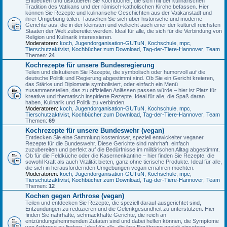
Entdecken und diskutieren Sie Kochbücher, die sich mit der kulinarischen
Tradition des Vatikans und der römisch-katholischen Kirche befassen. Hier
können Sie Rezepte und kulinarische Geschichten aus der Vatikanstadt und
ihrer Umgebung teilen. Tauschen Sie sich über historische und moderne
Gerichte aus, die in der kleinsten und vielleicht auch einer der kulturell reichsten
Staaten der Welt zubereitet werden. Ideal für alle, die sich für die Verbindung von
Religion und Kulinarik interessieren.
Moderatoren:
koch
,
Jugendorganisation-GUTuN
,
Kochschule
,
mpc
,
Tierschutzaktivist
,
Kochbücher zum Download
,
Tag-der-Tiere-Hannover
,
Team
Themen:
24
Kochrezepte für unsere Bundesregierung
Teilen und diskutieren Sie Rezepte, die symbolisch oder humorvoll auf die
deutsche Politik und Regierung abgestimmt sind. Ob Sie ein Gericht kreieren,
das Stärke und Diplomatie symbolisiert, oder einfach ein Menü
zusammenstellen, das zu offiziellen Anlässen passen würde – hier ist Platz für
kreative und thematisch inspirierte Rezepte. Ideal für alle, die Spaß daran
haben, Kulinarik und Politik zu verbinden.
Moderatoren:
koch
,
Jugendorganisation-GUTuN
,
Kochschule
,
mpc
,
Tierschutzaktivist
,
Kochbücher zum Download
,
Tag-der-Tiere-Hannover
,
Team
Themen:
69
Kochrezepte für unsere Bundeswehr (vegan)
Entdecken Sie eine Sammlung kostenloser, speziell entwickelter veganer
Rezepte für die Bundeswehr. Diese Gerichte sind nahrhaft, einfach
zuzubereiten und perfekt auf die Bedürfnisse im militärischen Alltag abgestimmt.
Ob für die Feldküche oder die Kasernenkantine – hier finden Sie Rezepte, die
sowohl Kraft als auch Vitalität bieten, ganz ohne tierische Produkte. Ideal für alle,
die sich in herausfordernden Umgebungen vegan ernähren möchten.
Moderatoren:
koch
,
Jugendorganisation-GUTuN
,
Kochschule
,
mpc
,
Tierschutzaktivist
,
Kochbücher zum Download
,
Tag-der-Tiere-Hannover
,
Team
Themen:
12
Kochen gegen Arthrose (vegan)
Teilen und entdecken Sie Rezepte, die speziell darauf ausgerichtet sind,
Entzündungen zu reduzieren und die Gelenkgesundheit zu unterstützen. Hier
finden Sie nahrhafte, schmackhafte Gerichte, die reich an
entzündungshemmenden Zutaten sind und dabei helfen können, die Symptome
von Arthrose zu lindern. Ideal für alle, die ihre Ernährung gezielt einsetzen