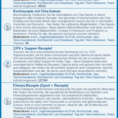
Tierschutzaktivist
,
Kochbücher zum Download
,
Tag-der-Tiere-Hannover
,
Team
Aufrufe insgesamt:
40516
Kochrezepte mit Chia-Samen
Beschreibung: Entdecken Sie die Vielseitigkeit von Chia-Samen in dieser
Kategorie voller kreativer Rezepte. Von gesunden Frühstücksideen wie Chia-
Pudding und Smoothie-Bowls über energiereiche Snacks bis hin zu herzhaften
Gerichten und Desserts – hier finden Sie zahlreiche Möglichkeiten, Chia-Samen
in Ihrer Küche einzusetzen. Diese kleinen Nährstoffbomben sind ideal, um Ihre
Mahlzeiten mit extra Ballaststoffen, Omega-3-Fettsäuren und Proteinen zu
bereichern. Perfekt für alle, die gesund und lecker kochen möchten!
Moderatoren:
koch
,
Jugendorganisation-GUTuN
,
Kochschule
,
mpc
,
Tierschutzaktivist
,
Kochbücher zum Download
,
Tag-der-Tiere-Hannover
,
Team
Themen:
49
1374 x Suppen Rezepte!
Tauchen Sie ein in eine beeindruckende Sammlung von ca. 1374
Suppenrezepten, die für jeden Geschmack und jede Jahreszeit etwas bieten.
Von wärmenden Eintöpfen und klassischen Brühen bis hin zu exotischen
Kreationen und kalten Suppen für heiße Tage – diese Kategorie bietet eine
unvergleichliche Vielfalt an Rezepten. Egal ob leicht und gesund oder herzhaft
und sättigend, hier finden Sie die perfekte Suppe für jede Gelegenheit. Ideal für
Suppenliebhaber und alle, die gerne neue Rezepte ausprobieren möchten.
Moderatoren:
koch
,
Jugendorganisation-GUTuN
,
Kochschule
,
mpc
,
Tierschutzaktivist
,
Kochbücher zum Download
,
Tag-der-Tiere-Hannover
,
Team
Aufrufe insgesamt:
127349
Fitness-Rezepte (Sport + Rezepte)
Diese Kategorie vereint leckere und gesunde Rezepte mit sportlicher Motivation.
Hier finden Sie Gerichte, die speziell auf die Bedürfnisse von Sportlern und
Fitnessbegeisterten abgestimmt sind. Ob proteinreiche Mahlzeiten,
energiegeladene Snacks oder leichte, nährstoffreiche Gerichte – diese Rezepte
unterstützen Sie dabei, Ihre Fitnessziele zu erreichen und gleichzeitig den
Genuss nicht zu kurz kommen zu lassen. Ideal für alle, die Ernährung und
Training in Einklang bringen möchten.
Moderatoren:
koch
,
Jugendorganisation-GUTuN
,
Kochschule
,
mpc
,
Tierschutzaktivist
,
Kochbücher zum Download
,
Tag-der-Tiere-Hannover
,
Team
Themen:
129