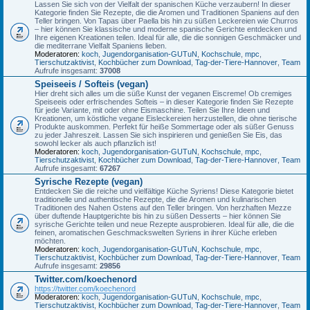
Lassen Sie sich von der Vielfalt der spanischen Küche verzaubern! In dieser
Kategorie finden Sie Rezepte, die die Aromen und Traditionen Spaniens auf den
Teller bringen. Von Tapas über Paella bis hin zu süßen Leckereien wie Churros
– hier können Sie klassische und moderne spanische Gerichte entdecken und
Ihre eigenen Kreationen teilen. Ideal für alle, die die sonnigen Geschmäcker und
die mediterrane Vielfalt Spaniens lieben.
Moderatoren:
koch
,
Jugendorganisation-GUTuN
,
Kochschule
,
mpc
,
Tierschutzaktivist
,
Kochbücher zum Download
,
Tag-der-Tiere-Hannover
,
Team
Aufrufe insgesamt:
37008
Speiseeis / Softeis (vegan)
Hier dreht sich alles um die süße Kunst der veganen Eiscreme! Ob cremiges
Speiseeis oder erfrischendes Softeis – in dieser Kategorie finden Sie Rezepte
für jede Variante, mit oder ohne Eismaschine. Teilen Sie Ihre Ideen und
Kreationen, um köstliche vegane Eisleckereien herzustellen, die ohne tierische
Produkte auskommen. Perfekt für heiße Sommertage oder als süßer Genuss
zu jeder Jahreszeit. Lassen Sie sich inspirieren und genießen Sie Eis, das
sowohl lecker als auch pflanzlich ist!
Moderatoren:
koch
,
Jugendorganisation-GUTuN
,
Kochschule
,
mpc
,
Tierschutzaktivist
,
Kochbücher zum Download
,
Tag-der-Tiere-Hannover
,
Team
Aufrufe insgesamt:
67267
Syrische Rezepte (vegan)
Entdecken Sie die reiche und vielfältige Küche Syriens! Diese Kategorie bietet
traditionelle und authentische Rezepte, die die Aromen und kulinarischen
Traditionen des Nahen Ostens auf den Teller bringen. Von herzhaften Mezze
über duftende Hauptgerichte bis hin zu süßen Desserts – hier können Sie
syrische Gerichte teilen und neue Rezepte ausprobieren. Ideal für alle, die die
feinen, aromatischen Geschmackswelten Syriens in ihrer Küche erleben
möchten.
Moderatoren:
koch
,
Jugendorganisation-GUTuN
,
Kochschule
,
mpc
,
Tierschutzaktivist
,
Kochbücher zum Download
,
Tag-der-Tiere-Hannover
,
Team
Aufrufe insgesamt:
29856
Twitter.com/koechenord
https://twitter.com/koechenord
Moderatoren:
koch
,
Jugendorganisation-GUTuN
,
Kochschule
,
mpc
,
Tierschutzaktivist
,
Kochbücher zum Download
,
Tag-der-Tiere-Hannover
,
Team