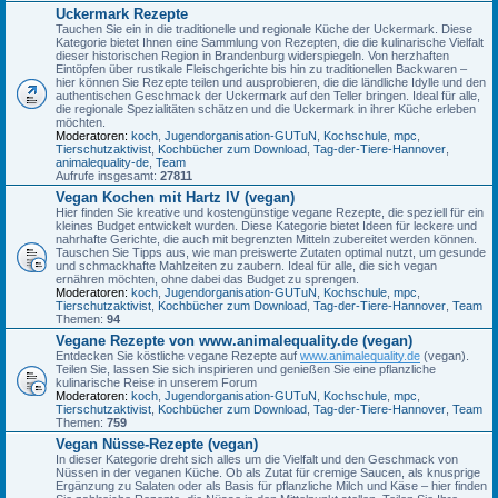
Uckermark Rezepte
Tauchen Sie ein in die traditionelle und regionale Küche der Uckermark. Diese
Kategorie bietet Ihnen eine Sammlung von Rezepten, die die kulinarische Vielfalt
dieser historischen Region in Brandenburg widerspiegeln. Von herzhaften
Eintöpfen über rustikale Fleischgerichte bis hin zu traditionellen Backwaren –
hier können Sie Rezepte teilen und ausprobieren, die die ländliche Idylle und den
authentischen Geschmack der Uckermark auf den Teller bringen. Ideal für alle,
die regionale Spezialitäten schätzen und die Uckermark in ihrer Küche erleben
möchten.
Moderatoren:
koch
,
Jugendorganisation-GUTuN
,
Kochschule
,
mpc
,
Tierschutzaktivist
,
Kochbücher zum Download
,
Tag-der-Tiere-Hannover
,
animalequality-de
,
Team
Aufrufe insgesamt:
27811
Vegan Kochen mit Hartz IV (vegan)
Hier finden Sie kreative und kostengünstige vegane Rezepte, die speziell für ein
kleines Budget entwickelt wurden. Diese Kategorie bietet Ideen für leckere und
nahrhafte Gerichte, die auch mit begrenzten Mitteln zubereitet werden können.
Tauschen Sie Tipps aus, wie man preiswerte Zutaten optimal nutzt, um gesunde
und schmackhafte Mahlzeiten zu zaubern. Ideal für alle, die sich vegan
ernähren möchten, ohne dabei das Budget zu sprengen.
Moderatoren:
koch
,
Jugendorganisation-GUTuN
,
Kochschule
,
mpc
,
Tierschutzaktivist
,
Kochbücher zum Download
,
Tag-der-Tiere-Hannover
,
Team
Themen:
94
Vegane Rezepte von www.animalequality.de (vegan)
Entdecken Sie köstliche vegane Rezepte auf
www.animalequality.de
(vegan).
Teilen Sie, lassen Sie sich inspirieren und genießen Sie eine pflanzliche
kulinarische Reise in unserem Forum
Moderatoren:
koch
,
Jugendorganisation-GUTuN
,
Kochschule
,
mpc
,
Tierschutzaktivist
,
Kochbücher zum Download
,
Tag-der-Tiere-Hannover
,
Team
Themen:
759
Vegan Nüsse-Rezepte (vegan)
In dieser Kategorie dreht sich alles um die Vielfalt und den Geschmack von
Nüssen in der veganen Küche. Ob als Zutat für cremige Saucen, als knusprige
Ergänzung zu Salaten oder als Basis für pflanzliche Milch und Käse – hier finden