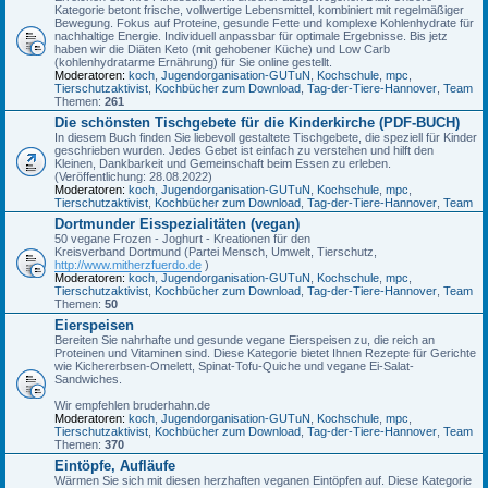
Kategorie betont frische, vollwertige Lebensmittel, kombiniert mit regelmäßiger
Bewegung. Fokus auf Proteine, gesunde Fette und komplexe Kohlenhydrate für
nachhaltige Energie. Individuell anpassbar für optimale Ergebnisse. Bis jetz
haben wir die Diäten Keto (mit gehobener Küche) und Low Carb
(kohlenhydratarme Ernährung) für Sie online gestellt.
Moderatoren:
koch
,
Jugendorganisation-GUTuN
,
Kochschule
,
mpc
,
Tierschutzaktivist
,
Kochbücher zum Download
,
Tag-der-Tiere-Hannover
,
Team
Themen:
261
Die schönsten Tischgebete für die Kinderkirche (PDF-BUCH)
In diesem Buch finden Sie liebevoll gestaltete Tischgebete, die speziell für Kinder
geschrieben wurden. Jedes Gebet ist einfach zu verstehen und hilft den
Kleinen, Dankbarkeit und Gemeinschaft beim Essen zu erleben.
(Veröffentlichung: 28.08.2022)
Moderatoren:
koch
,
Jugendorganisation-GUTuN
,
Kochschule
,
mpc
,
Tierschutzaktivist
,
Kochbücher zum Download
,
Tag-der-Tiere-Hannover
,
Team
Dortmunder Eisspezialitäten (vegan)
50 vegane Frozen - Joghurt - Kreationen für den
Kreisverband Dortmund (Partei Mensch, Umwelt, Tierschutz,
http://www.mitherzfuerdo.de
)
Moderatoren:
koch
,
Jugendorganisation-GUTuN
,
Kochschule
,
mpc
,
Tierschutzaktivist
,
Kochbücher zum Download
,
Tag-der-Tiere-Hannover
,
Team
Themen:
50
Eierspeisen
Bereiten Sie nahrhafte und gesunde vegane Eierspeisen zu, die reich an
Proteinen und Vitaminen sind. Diese Kategorie bietet Ihnen Rezepte für Gerichte
wie Kichererbsen-Omelett, Spinat-Tofu-Quiche und vegane Ei-Salat-
Sandwiches.
Wir empfehlen bruderhahn.de
Moderatoren:
koch
,
Jugendorganisation-GUTuN
,
Kochschule
,
mpc
,
Tierschutzaktivist
,
Kochbücher zum Download
,
Tag-der-Tiere-Hannover
,
Team
Themen:
370
Eintöpfe, Aufläufe
Wärmen Sie sich mit diesen herzhaften veganen Eintöpfen auf. Diese Kategorie