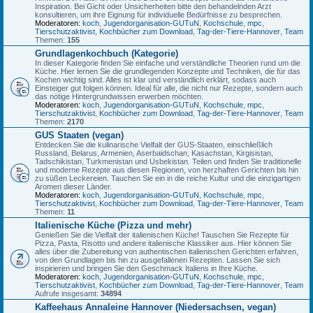
Inspiration. Bei Gicht oder Unsicherheiten bitte den behandelnden Arzt
konsultieren, um ihre Eignung für individuelle Bedürfnisse zu besprechen.
Moderatoren:
koch
,
Jugendorganisation-GUTuN
,
Kochschule
,
mpc
,
Tierschutzaktivist
,
Kochbücher zum Download
,
Tag-der-Tiere-Hannover
,
Team
Themen:
155
Grundlagenkochbuch (Kategorie)
In dieser Kategorie finden Sie einfache und verständliche Theorien rund um die
Küche. Hier lernen Sie die grundlegenden Konzepte und Techniken, die für das
Kochen wichtig sind. Alles ist klar und verständlich erklärt, sodass auch
Einsteiger gut folgen können. Ideal für alle, die nicht nur Rezepte, sondern auch
das nötige Hintergrundwissen erwerben möchten.
Moderatoren:
koch
,
Jugendorganisation-GUTuN
,
Kochschule
,
mpc
,
Tierschutzaktivist
,
Kochbücher zum Download
,
Tag-der-Tiere-Hannover
,
Team
Themen:
2170
GUS Staaten (vegan)
Entdecken Sie die kulinarische Vielfalt der GUS-Staaten, einschließlich
Russland, Belarus, Armenien, Aserbaidschan, Kasachstan, Kirgisistan,
Tadschikistan, Turkmenistan und Usbekistan. Teilen und finden Sie traditionelle
und moderne Rezepte aus diesen Regionen, von herzhaften Gerichten bis hin
zu süßen Leckereien. Tauchen Sie ein in die reiche Kultur und die einzigartigen
Aromen dieser Länder.
Moderatoren:
koch
,
Jugendorganisation-GUTuN
,
Kochschule
,
mpc
,
Tierschutzaktivist
,
Kochbücher zum Download
,
Tag-der-Tiere-Hannover
,
Team
Themen:
11
Italienische Küche (Pizza und mehr)
Genießen Sie die Vielfalt der italienischen Küche! Tauschen Sie Rezepte für
Pizza, Pasta, Risotto und andere italienische Klassiker aus. Hier können Sie
alles über die Zubereitung von authentischen italienischen Gerichten erfahren,
von den Grundlagen bis hin zu ausgefallenen Rezepten. Lassen Sie sich
inspirieren und bringen Sie den Geschmack Italiens in Ihre Küche.
Moderatoren:
koch
,
Jugendorganisation-GUTuN
,
Kochschule
,
mpc
,
Tierschutzaktivist
,
Kochbücher zum Download
,
Tag-der-Tiere-Hannover
,
Team
Aufrufe insgesamt:
34894
Kaffeehaus Annaleine Hannover (Niedersachsen, vegan)