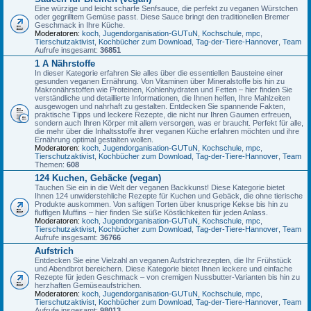
Eine würzige und leicht scharfe Senfsauce, die perfekt zu veganen Würstchen
oder gegrilltem Gemüse passt. Diese Sauce bringt den traditionellen Bremer
Geschmack in Ihre Küche.
Moderatoren:
koch
,
Jugendorganisation-GUTuN
,
Kochschule
,
mpc
,
Tierschutzaktivist
,
Kochbücher zum Download
,
Tag-der-Tiere-Hannover
,
Team
Aufrufe insgesamt:
36851
1 A Nährstoffe
In dieser Kategorie erfahren Sie alles über die essentiellen Bausteine einer
gesunden veganen Ernährung. Von Vitaminen über Mineralstoffe bis hin zu
Makronährstoffen wie Proteinen, Kohlenhydraten und Fetten – hier finden Sie
verständliche und detaillierte Informationen, die Ihnen helfen, Ihre Mahlzeiten
ausgewogen und nahrhaft zu gestalten. Entdecken Sie spannende Fakten,
praktische Tipps und leckere Rezepte, die nicht nur Ihren Gaumen erfreuen,
sondern auch Ihren Körper mit allem versorgen, was er braucht. Perfekt für alle,
die mehr über die Inhaltsstoffe ihrer veganen Küche erfahren möchten und ihre
Ernährung optimal gestalten wollen.
Moderatoren:
koch
,
Jugendorganisation-GUTuN
,
Kochschule
,
mpc
,
Tierschutzaktivist
,
Kochbücher zum Download
,
Tag-der-Tiere-Hannover
,
Team
Themen:
608
124 Kuchen, Gebäcke (vegan)
Tauchen Sie ein in die Welt der veganen Backkunst! Diese Kategorie bietet
Ihnen 124 unwiderstehliche Rezepte für Kuchen und Gebäck, die ohne tierische
Produkte auskommen. Von saftigen Torten über knusprige Kekse bis hin zu
fluffigen Muffins – hier finden Sie süße Köstlichkeiten für jeden Anlass.
Moderatoren:
koch
,
Jugendorganisation-GUTuN
,
Kochschule
,
mpc
,
Tierschutzaktivist
,
Kochbücher zum Download
,
Tag-der-Tiere-Hannover
,
Team
Aufrufe insgesamt:
36766
Aufstrich
Entdecken Sie eine Vielzahl an veganen Aufstrichrezepten, die Ihr Frühstück
und Abendbrot bereichern. Diese Kategorie bietet Ihnen leckere und einfache
Rezepte für jeden Geschmack – von cremigen Nussbutter-Varianten bis hin zu
herzhaften Gemüseaufstrichen.
Moderatoren:
koch
,
Jugendorganisation-GUTuN
,
Kochschule
,
mpc
,
Tierschutzaktivist
,
Kochbücher zum Download
,
Tag-der-Tiere-Hannover
,
Team
Aufrufe insgesamt:
98013