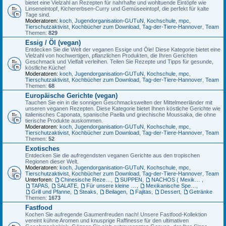
bietet eine Vielzahl an Rezepten für nahrhafte und wohltuende Eintöpfe wie
Linseneintopf, Kichererbsen-Curry und Gemüseeintopf, die perfekt für kalte
Tage sind.
Moderatoren:
koch
,
Jugendorganisation-GUTuN
,
Kochschule
,
mpc
,
Tierschutzaktivist
,
Kochbücher zum Download
,
Tag-der-Tiere-Hannover
,
Team
Themen:
829
Essig / Öl (vegan)
Entdecken Sie die Welt der veganen Essige und Öle! Diese Kategorie bietet eine
Vielzahl von hochwertigen, pflanzlichen Produkten, die Ihren Gerichten
Geschmack und Vielfalt verleihen. Teilen Sie Rezepte und Tipps für gesunde,
köstliche Küche!
Moderatoren:
koch
,
Jugendorganisation-GUTuN
,
Kochschule
,
mpc
,
Tierschutzaktivist
,
Kochbücher zum Download
,
Tag-der-Tiere-Hannover
,
Team
Themen:
68
Europäische Gerichte (vegan)
Tauchen Sie ein in die sonnigen Geschmackswelten der Mittelmeerländer mit
unseren veganen Rezepten. Diese Kategorie bietet Ihnen köstliche Gerichte wie
italienisches Caponata, spanische Paella und griechische Moussaka, die ohne
tierische Produkte auskommen.
Moderatoren:
koch
,
Jugendorganisation-GUTuN
,
Kochschule
,
mpc
,
Tierschutzaktivist
,
Kochbücher zum Download
,
Tag-der-Tiere-Hannover
,
Team
Themen:
52
Exotisches
Entdecken Sie die aufregendsten veganen Gerichte aus den tropischen
Regionen dieser Welt.
Moderatoren:
koch
,
Jugendorganisation-GUTuN
,
Kochschule
,
mpc
,
Tierschutzaktivist
,
Kochbücher zum Download
,
Tag-der-Tiere-Hannover
,
Team
Unterforen:
Chinesische Rezepte
,
SUPPEN
,
NACHOS ( Mexikanische Mais-Chips)
,
TAPAS
,
SALATE
,
Für unsere kleine Gäste
,
Mexikanische Spezialitäten
,
Grill und Pfanne
,
Steaks
,
Beilagen
,
Fajitas
,
Dessert
,
Getränke
Themen:
1673
Fastfood
Kochen Sie aufregende Gaumenfreuden nach! Unsere Fastfood-Kollektion
vereint kühne Aromen und knusprige Raffinesse für den ultimativen