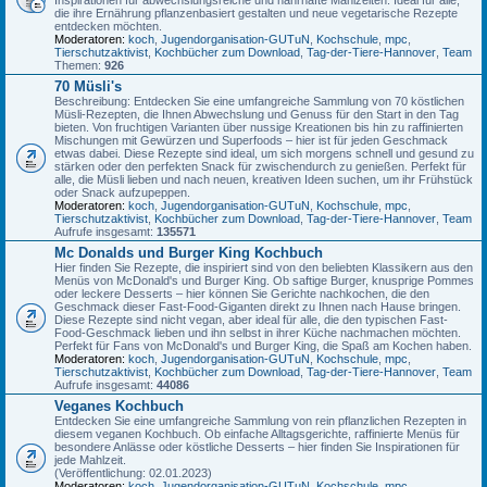
die ihre Ernährung pflanzenbasiert gestalten und neue vegetarische Rezepte
entdecken möchten.
Moderatoren:
koch
,
Jugendorganisation-GUTuN
,
Kochschule
,
mpc
,
Tierschutzaktivist
,
Kochbücher zum Download
,
Tag-der-Tiere-Hannover
,
Team
Themen:
926
70 Müsli's
Beschreibung: Entdecken Sie eine umfangreiche Sammlung von 70 köstlichen
Müsli-Rezepten, die Ihnen Abwechslung und Genuss für den Start in den Tag
bieten. Von fruchtigen Varianten über nussige Kreationen bis hin zu raffinierten
Mischungen mit Gewürzen und Superfoods – hier ist für jeden Geschmack
etwas dabei. Diese Rezepte sind ideal, um sich morgens schnell und gesund zu
stärken oder den perfekten Snack für zwischendurch zu genießen. Perfekt für
alle, die Müsli lieben und nach neuen, kreativen Ideen suchen, um ihr Frühstück
oder Snack aufzupeppen.
Moderatoren:
koch
,
Jugendorganisation-GUTuN
,
Kochschule
,
mpc
,
Tierschutzaktivist
,
Kochbücher zum Download
,
Tag-der-Tiere-Hannover
,
Team
Aufrufe insgesamt:
135571
Mc Donalds und Burger King Kochbuch
Hier finden Sie Rezepte, die inspiriert sind von den beliebten Klassikern aus den
Menüs von McDonald's und Burger King. Ob saftige Burger, knusprige Pommes
oder leckere Desserts – hier können Sie Gerichte nachkochen, die den
Geschmack dieser Fast-Food-Giganten direkt zu Ihnen nach Hause bringen.
Diese Rezepte sind nicht vegan, aber ideal für alle, die den typischen Fast-
Food-Geschmack lieben und ihn selbst in ihrer Küche nachmachen möchten.
Perfekt für Fans von McDonald's und Burger King, die Spaß am Kochen haben.
Moderatoren:
koch
,
Jugendorganisation-GUTuN
,
Kochschule
,
mpc
,
Tierschutzaktivist
,
Kochbücher zum Download
,
Tag-der-Tiere-Hannover
,
Team
Aufrufe insgesamt:
44086
Veganes Kochbuch
Entdecken Sie eine umfangreiche Sammlung von rein pflanzlichen Rezepten in
diesem veganen Kochbuch. Ob einfache Alltagsgerichte, raffinierte Menüs für
besondere Anlässe oder köstliche Desserts – hier finden Sie Inspirationen für
jede Mahlzeit.
(Veröffentlichung: 02.01.2023)
Moderatoren:
koch
,
Jugendorganisation-GUTuN
,
Kochschule
,
mpc
,