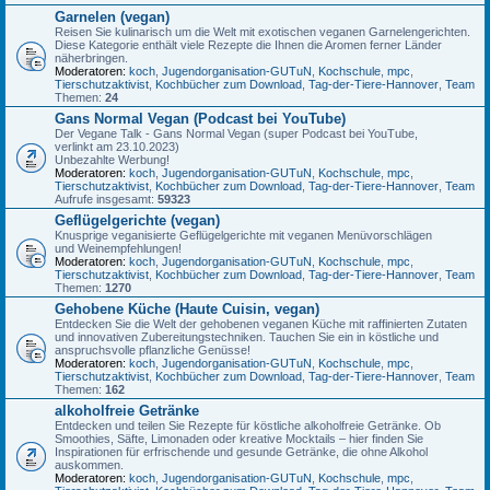
Garnelen (vegan)
Reisen Sie kulinarisch um die Welt mit exotischen veganen Garnelengerichten.
Diese Kategorie enthält viele Rezepte die Ihnen die Aromen ferner Länder
näherbringen.
Moderatoren:
koch
,
Jugendorganisation-GUTuN
,
Kochschule
,
mpc
,
Tierschutzaktivist
,
Kochbücher zum Download
,
Tag-der-Tiere-Hannover
,
Team
Themen:
24
Gans Normal Vegan (Podcast bei YouTube)
Der Vegane Talk - Gans Normal Vegan (super Podcast bei YouTube,
verlinkt am 23.10.2023)
Unbezahlte Werbung!
Moderatoren:
koch
,
Jugendorganisation-GUTuN
,
Kochschule
,
mpc
,
Tierschutzaktivist
,
Kochbücher zum Download
,
Tag-der-Tiere-Hannover
,
Team
Aufrufe insgesamt:
59323
Geflügelgerichte (vegan)
Knusprige veganisierte Geflügelgerichte mit veganen Menüvorschlägen
und Weinempfehlungen!
Moderatoren:
koch
,
Jugendorganisation-GUTuN
,
Kochschule
,
mpc
,
Tierschutzaktivist
,
Kochbücher zum Download
,
Tag-der-Tiere-Hannover
,
Team
Themen:
1270
Gehobene Küche (Haute Cuisin, vegan)
Entdecken Sie die Welt der gehobenen veganen Küche mit raffinierten Zutaten
und innovativen Zubereitungstechniken. Tauchen Sie ein in köstliche und
anspruchsvolle pflanzliche Genüsse!
Moderatoren:
koch
,
Jugendorganisation-GUTuN
,
Kochschule
,
mpc
,
Tierschutzaktivist
,
Kochbücher zum Download
,
Tag-der-Tiere-Hannover
,
Team
Themen:
162
alkoholfreie Getränke
Entdecken und teilen Sie Rezepte für köstliche alkoholfreie Getränke. Ob
Smoothies, Säfte, Limonaden oder kreative Mocktails – hier finden Sie
Inspirationen für erfrischende und gesunde Getränke, die ohne Alkohol
auskommen.
Moderatoren:
koch
,
Jugendorganisation-GUTuN
,
Kochschule
,
mpc
,