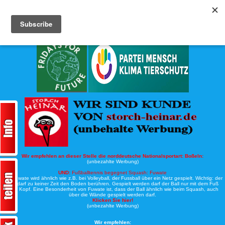
Köche-Nord.de
Werbung:
Wir empfehlen an dieser Stelle die norddeutsche Nationalsportart:
Boßeln:
(unbezahlte Werbung)
UND:
Fußballtennis begegnet Squash: Fuwate
Bei Fuwate wird ähnlich wie z.B. bei Volleyball, der Fussball über ein Netz gespielt. Wichtig: der
Ball darf zu keiner Zeit den Boden berühren. Gespielt werden darf der Ball nur mit dem Fuß
oder Kopf. Eine Besonderheit von Fuwate ist, dass der Ball ähnlich wie beim Squash, auch
über die Wände gespielt werden darf.
Klicken Sie hier!
(unbezahlte Werbung)
Wir empfehlen: