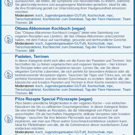
austauschen, die helfen, die Symptome von Neurodermitis zu lindern, während
Sie gleichzeitig leckere und ausgewogene Mahlzeiten genießen. Ideal für alle,
die ihre Ernährung gezielt zur Unterstützung ihrer Hautgesundheit einsetzen
möchten.
Moderatoren:
koch
,
Jugendorganisation-GUTuN
,
Kochschule
,
mpc
,
Tierschutzaktivist
,
Kochbücher zum Download
,
Tag-der-Tiere-Hannover
,
Team
Themen:
24
Ottawa-Abkommen Kochbuch (vegan)
Das "Ottawa-Abkommen Kochbuch (vegan)" bietet eine Sammlung von
veganen Rezepten aus Ländern, die das Ottawa-Abkommen unterzeichnet
haben, mit dem Fokus auf nachhaltige, gesunde und tierfreundliche Gerichte.
Moderatoren:
koch
,
Jugendorganisation-GUTuN
,
Kochschule
,
mpc
,
Tierschutzaktivist
,
Kochbücher zum Download
,
Tag-der-Tiere-Hannover
,
Team
Themen:
165
Pasteten, Terrinen
In dieser Kategorie dreht sich alles um die Kunst der Pasteten und Terrinen. Von
herzhaften bis zu feinen vegetarischen und veganen Varianten – hier können
Sie Rezepte teilen und sich inspirieren lassen. Lernen Sie, wie Sie diese
eleganten Gerichte zubereiten, die sich perfekt für besondere Anlässe oder als
beeindruckende Vorspeisen eignen. Tauschen Sie Tipps und Tricks aus, um die
perfekte Konsistenz und den besten Geschmack zu erzielen. Ideal für alle, die
klassische und kreative Pasteten und Terrinen in ihrer Küche meistern möchten.
Moderatoren:
koch
,
Jugendorganisation-GUTuN
,
Kochschule
,
mpc
,
Tierschutzaktivist
,
Kochbücher zum Download
,
Tag-der-Tiere-Hannover
,
Team
Themen:
84
Pilze Rezepte Special Pilzrezepte (vegan)
Pilze bieten unendliche Möglichkeiten in der veganen Küche – von einfachen
Klassikern bis hin zu raffinierten Gourmetgerichten. In dieser Kategorie finden
Sie eine breite Palette an Rezepten, die die Vielseitigkeit von Pilzen voll
ausschöpfen. Ob als herzhaftes Hauptgericht, delikate Vorspeise oder kreative
Beilage – tauschen Sie Ihre liebsten Pilzrezepte aus und lassen Sie sich
inspirieren, wie man aus Pilzen wahre Geschmackserlebnisse zaubern kann.
Ideal für Pilzliebhaber und alle, die die Geheimnisse dieser wunderbaren Zutat
entdecken möchten.
Moderatoren:
koch
,
Jugendorganisation-GUTuN
,
Kochschule
,
mpc
,