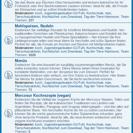
Sie das Beste aus frischem Obst herausholen und leckere Aufstriche für Ihr
Frühstück oder Ihre Backkreationen zaubern können. Ideal für alle, die Freude
am Einmachen und an süßen Köstlichkeiten haben.
Moderatoren:
koch
,
Jugendorganisation-GUTuN
,
Kochschule
,
mpc
,
Tierschutzaktivist
,
Kochbücher zum Download
,
Tag-der-Tiere-Hannover
,
Team
Themen:
237
Mehlspeisen, Nudeln
Entdecken Sie vielfältige Rezepte für köstliche Mehlspeisen und Nudeln. Von
traditionellen Gerichten wie Pfannkuchen, Kaiserschmarrn und Knödeln bis hin
zu hausgemachten Nudeln und Pasta-Spezialitäten – hier können Sie Ihre
Lieblingsrezepte teilen und neue Ideen für herzhafte und süße Speisen finden.
Perfekt für alle, die Freude am Kochen und Backen mit Mehlprodukten haben.
Moderatoren:
koch
,
Jugendorganisation-GUTuN
,
Kochschule
,
mpc
,
Tierschutzaktivist
,
Kochbücher zum Download
,
Tag-der-Tiere-Hannover
,
Team
Themen:
1629
Menüs
Entdecken Sie eine Auswahl an sorgfältig zusammengestellten Menüs, die Sie
online kostenlos nutzen können. Diese Menüs bieten Ihnen Inspiration für
komplette Mahlzeiten, von der Vorspeise bis zum Dessert. Perfekt für
besondere Anlässe oder einfach, um Ihre Gäste zu beeindrucken. Hier finden
Sie Menüs für jeden Geschmack, die Sie leicht nachkochen können.
Moderatoren:
koch
,
Jugendorganisation-GUTuN
,
Kochschule
,
mpc
,
Tierschutzaktivist
,
Kochbücher zum Download
,
Tag-der-Tiere-Hannover
,
Team
Themen:
71
Mercosur Kochrezepte (vegan)
Entdecken Sie die Vielfalt der veganen Küche der Mercosur-Staaten. Teilen und
finden Sie Rezepte, die die kulinarischen Traditionen von Ländern wie
Argentinien, Brasilien, Paraguay und Uruguay widerspiegeln – und das alles auf
pflanzlicher Basis. Von herzhafter Küche bis hin zu süßen Leckereien, hier
können Sie die reiche gastronomische Kultur Südamerikas erkunden, ganz
ohne tierische Produkte. Ideal für alle, die neue Aromen entdecken und ihre
vegane Kochkunst erweitern möchten.
Moderatoren:
koch
,
Jugendorganisation-GUTuN
,
Kochschule
,
mpc
,
Tierschutzaktivist
,
Kochbücher zum Download
,
Tag-der-Tiere-Hannover
,
Team
Themen:
5