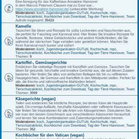
Eine Anregung für das Kaffeehaus Annaleine Hannover
in dem Marcus Petersen-Clausen mal zu Gast war...
https://www.annaleine-hannover.de/
(unbezahlte Werbung)
Moderatoren:
koch
,
Jugendorganisation-GUTuN
,
Kochschule
,
mpc
,
Tierschutzaktivist
,
Kochbücher zum Download
,
Tag-der-Tiere-Hannover
,
Team
Aufrufe insgesamt:
35410
Kamelle
Tauschen Sie Ideen und Rezepte für süße Leckereien und Naschereien aus,
die perfekt für Fasching und Karneval sind. Hier finden Sie kreative Rezepte für
Kamelle, Bonbons, kleine Gebäckstücke und andere Köstlichkeiten, die Sie
während der närrischen Tage verteilen oder genießen können. Machen Sie
Ihren Karneval noch bunter und süßer!
Moderatoren:
koch
,
Jugendorganisation-GUTuN
,
Kochschule
,
mpc
,
Tierschutzaktivist
,
Kochbücher zum Download
,
Tag-der-Tiere-Hannover
,
Team
Themen:
9
Kartoffel-, Gemüsegerichte
Entdecken Sie vielseitige Rezepte mit Kartoffeln und Gemüse. Tauschen Sie
Ideen für gesunde, herzhafte und kreative Gerichte aus, die auf diesen Zutaten
basieren. Hier finden Sie alles von einfachen Beilagen bis hin zu raffinierten
Hauptgerichten, die Gemüse und Kartoffeln in den Mittelpunkt stellen. Perfekt für
alle, die frische und nährstoffreiche Mahlzeiten lieben!
Moderatoren:
koch
,
Jugendorganisation-GUTuN
,
Kochschule
,
mpc
,
Tierschutzaktivist
,
Kochbücher zum Download
,
Tag-der-Tiere-Hannover
,
Team
Themen:
3009
Käsegerichte (vegan)
Teilen und entdecken Sie köstliche Rezepte, bei denen Käse die Hauptrolle
spielt. Ob cremige Aufläufe, herzhafte Käseplatten oder raffinierte Käsesaucen –
hier finden Sie Inspirationen für alle Arten von Käsegerichten. Diskutieren Sie,
wie man den besten Geschmack aus verschiedenen Käsesorten herausholt
und lernen Sie neue Kombinationen und Zubereitungsmethoden kennen.
Moderatoren:
koch
,
Jugendorganisation-GUTuN
,
Kochschule
,
mpc
,
Tierschutzaktivist
,
Kochbücher zum Download
,
Tag-der-Tiere-Hannover
,
Team
Themen:
352
Kochbücher für den Vatican (vegan)