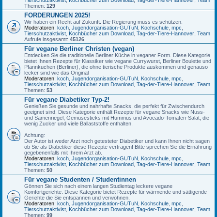
Themen:
129
FORDERUNGEN 2025!
Wir haben ein Recht auf Zukunft. Die Regierung muss es schützen.
Moderatoren:
koch
,
Jugendorganisation-GUTuN
,
Kochschule
,
mpc
,
Tierschutzaktivist
,
Kochbücher zum Download
,
Tag-der-Tiere-Hannover
,
Team
Aufrufe insgesamt:
45126
Für vegane Berliner Christen (vegan)
Entdecken Sie die traditionelle Berliner Küche in veganer Form. Diese Kategorie
bietet Ihnen Rezepte für Klassiker wie vegane Currywurst, Berliner Boulette und
Pfannkuchen (Berliner), die ohne tierische Produkte auskommen und genauso
lecker sind wie das Original
Moderatoren:
koch
,
Jugendorganisation-GUTuN
,
Kochschule
,
mpc
,
Tierschutzaktivist
,
Kochbücher zum Download
,
Tag-der-Tiere-Hannover
,
Team
Themen:
53
Für vegane Diabetiker Typ-2!
Genießen Sie gesunde und nahrhafte Snacks, die perfekt für Zwischendurch
geeignet sind. Diese Kategorie enthält Rezepte für vegane Snacks wie Nuss-
und Samenriegel, Gemüsesticks mit Hummus und Avocado-Tomaten-Salat, die
wenig Zucker und viele Ballaststoffe enthalten.
Achtung:
Der Autor ist weder Arzt noch getesteter Diabetiker und kann Ihnen nicht sagen
ob Sie als Diabetiker diese Rezepte vertragen! Bitte sprechen Sie die Ernährung
gegebenenfalls mit Ihrem Arzt ab.
Moderatoren:
koch
,
Jugendorganisation-GUTuN
,
Kochschule
,
mpc
,
Tierschutzaktivist
,
Kochbücher zum Download
,
Tag-der-Tiere-Hannover
,
Team
Themen:
50
Für vegane Studenten / Studentinnen
Gönnen Sie sich nach einem langen Studientag leckere vegane
Komfortgerichte. Diese Kategorie bietet Rezepte für wärmende und sättigende
Gerichte die Sie entspannen und verwöhnen.
Moderatoren:
koch
,
Jugendorganisation-GUTuN
,
Kochschule
,
mpc
,
Tierschutzaktivist
,
Kochbücher zum Download
,
Tag-der-Tiere-Hannover
,
Team
Themen:
99