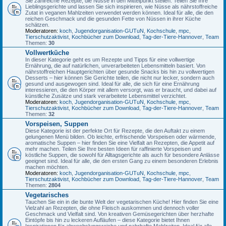
Sie zahlreiche Rezepte, die Nüsse in den Mittelpunkt stellen. Teilen Sie Ihre
Lieblingsgerichte und lassen Sie sich inspirieren, wie Nüsse als nährstoffreiche
Zutat in veganen Mahlzeiten verwendet werden können. Ideal für alle, die den
reichen Geschmack und die gesunden Fette von Nüssen in ihrer Küche
schätzen.
Moderatoren:
koch
,
Jugendorganisation-GUTuN
,
Kochschule
,
mpc
,
Tierschutzaktivist
,
Kochbücher zum Download
,
Tag-der-Tiere-Hannover
,
Team
Themen:
30
Vollwertküche
In dieser Kategorie geht es um Rezepte und Tipps für eine vollwertige
Ernährung, die auf natürlichen, unverarbeiteten Lebensmitteln basiert. Von
nährstoffreichen Hauptgerichten über gesunde Snacks bis hin zu vollwertigen
Desserts – hier können Sie Gerichte teilen, die nicht nur lecker, sondern auch
gesund und ausgewogen sind. Ideal für alle, die sich für eine Ernährung
interessieren, die den Körper mit allem versorgt, was er braucht, und dabei auf
künstliche Zusätze und stark verarbeitete Lebensmittel verzichtet.
Moderatoren:
koch
,
Jugendorganisation-GUTuN
,
Kochschule
,
mpc
,
Tierschutzaktivist
,
Kochbücher zum Download
,
Tag-der-Tiere-Hannover
,
Team
Themen:
32
Vorspeisen, Suppen
Diese Kategorie ist der perfekte Ort für Rezepte, die den Auftakt zu einem
gelungenen Menü bilden. Ob leichte, erfrischende Vorspeisen oder wärmende,
aromatische Suppen – hier finden Sie eine Vielfalt an Rezepten, die Appetit auf
mehr machen. Teilen Sie Ihre besten Ideen für raffinierte Vorspeisen und
köstliche Suppen, die sowohl für Alltagsgerichte als auch für besondere Anlässe
geeignet sind. Ideal für alle, die den ersten Gang zu einem besonderen Erlebnis
machen möchten.
Moderatoren:
koch
,
Jugendorganisation-GUTuN
,
Kochschule
,
mpc
,
Tierschutzaktivist
,
Kochbücher zum Download
,
Tag-der-Tiere-Hannover
,
Team
Themen:
2804
Vegetarisches
Tauchen Sie ein in die bunte Welt der vegetarischen Küche! Hier finden Sie eine
Vielzahl an Rezepten, die ohne Fleisch auskommen und dennoch voller
Geschmack und Vielfalt sind. Von kreativen Gemüsegerichten über herzhafte
Eintöpfe bis hin zu leckeren Aufläufen – diese Kategorie bietet Ihnen
Inspirationen für abwechslungsreiche und nahrhafte Mahlzeiten. Ideal für alle,