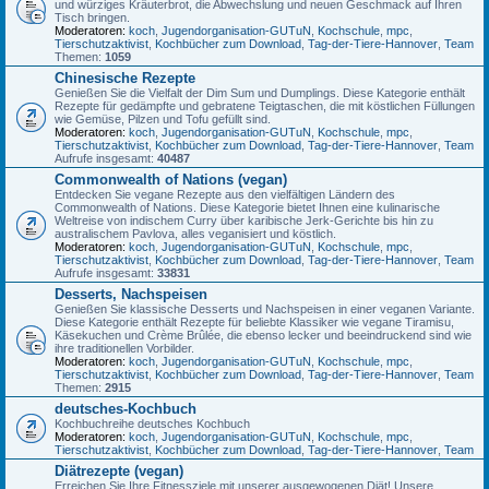
und würziges Kräuterbrot, die Abwechslung und neuen Geschmack auf Ihren
Tisch bringen.
Moderatoren:
koch
,
Jugendorganisation-GUTuN
,
Kochschule
,
mpc
,
Tierschutzaktivist
,
Kochbücher zum Download
,
Tag-der-Tiere-Hannover
,
Team
Themen:
1059
Chinesische Rezepte
Genießen Sie die Vielfalt der Dim Sum und Dumplings. Diese Kategorie enthält
Rezepte für gedämpfte und gebratene Teigtaschen, die mit köstlichen Füllungen
wie Gemüse, Pilzen und Tofu gefüllt sind.
Moderatoren:
koch
,
Jugendorganisation-GUTuN
,
Kochschule
,
mpc
,
Tierschutzaktivist
,
Kochbücher zum Download
,
Tag-der-Tiere-Hannover
,
Team
Aufrufe insgesamt:
40487
Commonwealth of Nations (vegan)
Entdecken Sie vegane Rezepte aus den vielfältigen Ländern des
Commonwealth of Nations. Diese Kategorie bietet Ihnen eine kulinarische
Weltreise von indischem Curry über karibische Jerk-Gerichte bis hin zu
australischem Pavlova, alles veganisiert und köstlich.
Moderatoren:
koch
,
Jugendorganisation-GUTuN
,
Kochschule
,
mpc
,
Tierschutzaktivist
,
Kochbücher zum Download
,
Tag-der-Tiere-Hannover
,
Team
Aufrufe insgesamt:
33831
Desserts, Nachspeisen
Genießen Sie klassische Desserts und Nachspeisen in einer veganen Variante.
Diese Kategorie enthält Rezepte für beliebte Klassiker wie vegane Tiramisu,
Käsekuchen und Crème Brûlée, die ebenso lecker und beeindruckend sind wie
ihre traditionellen Vorbilder.
Moderatoren:
koch
,
Jugendorganisation-GUTuN
,
Kochschule
,
mpc
,
Tierschutzaktivist
,
Kochbücher zum Download
,
Tag-der-Tiere-Hannover
,
Team
Themen:
2915
deutsches-Kochbuch
Kochbuchreihe deutsches Kochbuch
Moderatoren:
koch
,
Jugendorganisation-GUTuN
,
Kochschule
,
mpc
,
Tierschutzaktivist
,
Kochbücher zum Download
,
Tag-der-Tiere-Hannover
,
Team
Diätrezepte (vegan)
Erreichen Sie Ihre Fitnessziele mit unserer ausgewogenen Diät! Unsere