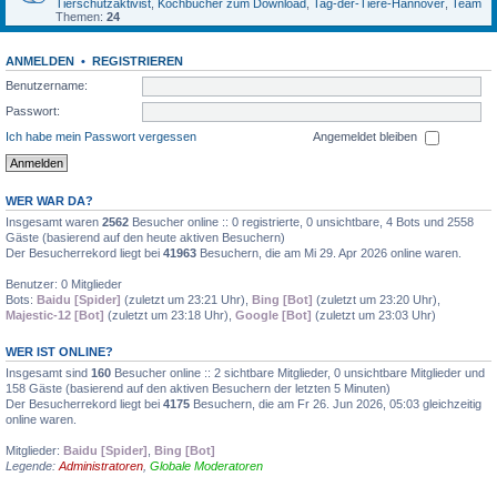
Tierschutzaktivist
,
Kochbücher zum Download
,
Tag-der-Tiere-Hannover
,
Team
Themen:
24
ANMELDEN
•
REGISTRIEREN
Benutzername:
Passwort:
Ich habe mein Passwort vergessen
Angemeldet bleiben
WER WAR DA?
Insgesamt waren
2562
Besucher online :: 0 registrierte, 0 unsichtbare, 4 Bots und 2558
Gäste (basierend auf den heute aktiven Besuchern)
Der Besucherrekord liegt bei
41963
Besuchern, die am Mi 29. Apr 2026 online waren.
Benutzer: 0 Mitglieder
Bots:
Baidu [Spider]
(zuletzt um 23:21 Uhr),
Bing [Bot]
(zuletzt um 23:20 Uhr),
Majestic-12 [Bot]
(zuletzt um 23:18 Uhr),
Google [Bot]
(zuletzt um 23:03 Uhr)
WER IST ONLINE?
Insgesamt sind
160
Besucher online :: 2 sichtbare Mitglieder, 0 unsichtbare Mitglieder und
158 Gäste (basierend auf den aktiven Besuchern der letzten 5 Minuten)
Der Besucherrekord liegt bei
4175
Besuchern, die am Fr 26. Jun 2026, 05:03 gleichzeitig
online waren.
Mitglieder:
Baidu [Spider]
,
Bing [Bot]
Legende:
Administratoren
,
Globale Moderatoren