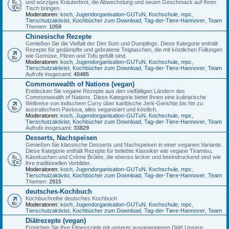
und würziges Kräuterbrot, die Abwechslung und neuen Geschmack auf Ihren
Tisch bringen.
Moderatoren:
koch
,
Jugendorganisation-GUTuN
,
Kochschule
,
mpc
,
Tierschutzaktivist
,
Kochbücher zum Download
,
Tag-der-Tiere-Hannover
,
Team
Themen:
1059
Chinesische Rezepte
Genießen Sie die Vielfalt der Dim Sum und Dumplings. Diese Kategorie enthält
Rezepte für gedämpfte und gebratene Teigtaschen, die mit köstlichen Füllungen
wie Gemüse, Pilzen und Tofu gefüllt sind.
Moderatoren:
koch
,
Jugendorganisation-GUTuN
,
Kochschule
,
mpc
,
Tierschutzaktivist
,
Kochbücher zum Download
,
Tag-der-Tiere-Hannover
,
Team
Aufrufe insgesamt:
40485
Commonwealth of Nations (vegan)
Entdecken Sie vegane Rezepte aus den vielfältigen Ländern des
Commonwealth of Nations. Diese Kategorie bietet Ihnen eine kulinarische
Weltreise von indischem Curry über karibische Jerk-Gerichte bis hin zu
australischem Pavlova, alles veganisiert und köstlich.
Moderatoren:
koch
,
Jugendorganisation-GUTuN
,
Kochschule
,
mpc
,
Tierschutzaktivist
,
Kochbücher zum Download
,
Tag-der-Tiere-Hannover
,
Team
Aufrufe insgesamt:
33829
Desserts, Nachspeisen
Genießen Sie klassische Desserts und Nachspeisen in einer veganen Variante.
Diese Kategorie enthält Rezepte für beliebte Klassiker wie vegane Tiramisu,
Käsekuchen und Crème Brûlée, die ebenso lecker und beeindruckend sind wie
ihre traditionellen Vorbilder.
Moderatoren:
koch
,
Jugendorganisation-GUTuN
,
Kochschule
,
mpc
,
Tierschutzaktivist
,
Kochbücher zum Download
,
Tag-der-Tiere-Hannover
,
Team
Themen:
2915
deutsches-Kochbuch
Kochbuchreihe deutsches Kochbuch
Moderatoren:
koch
,
Jugendorganisation-GUTuN
,
Kochschule
,
mpc
,
Tierschutzaktivist
,
Kochbücher zum Download
,
Tag-der-Tiere-Hannover
,
Team
Diätrezepte (vegan)
Erreichen Sie Ihre Fitnessziele mit unserer ausgewogenen Diät! Unsere