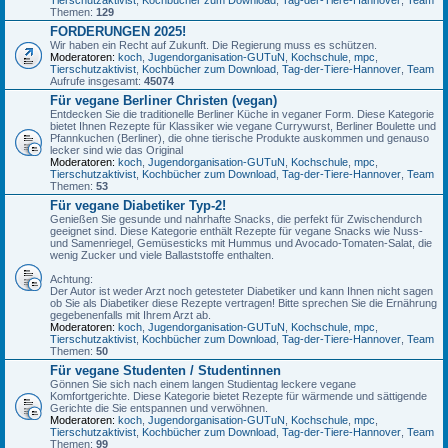
Themen:
129
FORDERUNGEN 2025!
Wir haben ein Recht auf Zukunft. Die Regierung muss es schützen.
Moderatoren:
koch
,
Jugendorganisation-GUTuN
,
Kochschule
,
mpc
,
Tierschutzaktivist
,
Kochbücher zum Download
,
Tag-der-Tiere-Hannover
,
Team
Aufrufe insgesamt:
45074
Für vegane Berliner Christen (vegan)
Entdecken Sie die traditionelle Berliner Küche in veganer Form. Diese Kategorie
bietet Ihnen Rezepte für Klassiker wie vegane Currywurst, Berliner Boulette und
Pfannkuchen (Berliner), die ohne tierische Produkte auskommen und genauso
lecker sind wie das Original
Moderatoren:
koch
,
Jugendorganisation-GUTuN
,
Kochschule
,
mpc
,
Tierschutzaktivist
,
Kochbücher zum Download
,
Tag-der-Tiere-Hannover
,
Team
Themen:
53
Für vegane Diabetiker Typ-2!
Genießen Sie gesunde und nahrhafte Snacks, die perfekt für Zwischendurch
geeignet sind. Diese Kategorie enthält Rezepte für vegane Snacks wie Nuss-
und Samenriegel, Gemüsesticks mit Hummus und Avocado-Tomaten-Salat, die
wenig Zucker und viele Ballaststoffe enthalten.
Achtung:
Der Autor ist weder Arzt noch getesteter Diabetiker und kann Ihnen nicht sagen
ob Sie als Diabetiker diese Rezepte vertragen! Bitte sprechen Sie die Ernährung
gegebenenfalls mit Ihrem Arzt ab.
Moderatoren:
koch
,
Jugendorganisation-GUTuN
,
Kochschule
,
mpc
,
Tierschutzaktivist
,
Kochbücher zum Download
,
Tag-der-Tiere-Hannover
,
Team
Themen:
50
Für vegane Studenten / Studentinnen
Gönnen Sie sich nach einem langen Studientag leckere vegane
Komfortgerichte. Diese Kategorie bietet Rezepte für wärmende und sättigende
Gerichte die Sie entspannen und verwöhnen.
Moderatoren:
koch
,
Jugendorganisation-GUTuN
,
Kochschule
,
mpc
,
Tierschutzaktivist
,
Kochbücher zum Download
,
Tag-der-Tiere-Hannover
,
Team
Themen:
99