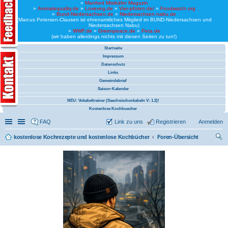
»
Manfred Mistkäfer Magazin
»
Animalequality.de
»
Loveveg.de
»
Vier-pfoten.de/
»
Foodwatch.org
»
Bund-Niedersachsen.de
»
Niedersachsen.nabu.de
(Marcus Petersen-Clausen ist ehrenamtliches Mitglied im BUND-Niedersachsen und
Niedersachsen Nabu)
»
WWF.de
»
Greenpeace.de
»
Peta.de
(wir haben allerdings nichts mit diesen Seiten zu tun!)
Startseite
Impressum
Datenschutz
Links
Gemeindebrief
Saison-Kalender
NEU: Vokabeltrainer (Saechsischvokabeln V: 1.2)!
Kostenlose Kochbuecher
Schnellzugriff
Linkliste
FAQ
Link zu uns
Registrieren
Anmelden
kostenlose Kochrezepte und kostenlose Kochbücher
Foren-Übersicht
uc
he