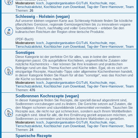
Moderatoren:
koch
,
Jugendorganisation-GUTuN
,
Kochschule
,
mpc
,
Tierschutzaktivist
,
Kochbücher zum Download
,
Tag-der-Tiere-Hannover
,
Team
Themen:
26
Schleswig - Holstein (vegan)
Auf unserer kleinen veganen Karte aus Schleswig-Holstein finden Sie köstliche
pflanzliches Genüsse, regionale Gemüsegerichten bis zu innovativen vegane
Spezialitäten. Frisch, nachhaltig und voller Geschmack – erleben Sie den
kulinarischen Reichtum der Region ohne tierische Produkte.
(PDF-Buch)
Moderatoren:
koch
,
Jugendorganisation-GUTuN
,
Kochschule
,
mpc
,
Tierschutzaktivist
,
Kochbücher zum Download
,
Tag-der-Tiere-Hannover
,
Team
Sonstiges
Diese Kategorie ist der perfekte Ort für alles, was in keine der anderen
Kategorien passt. Ob ausgefallene Kochideen, ungewöhnliche Zutaten oder
nützliche Küchentricks – hier können Sie Ihre kreativen und praktischen
Beiträge rund um das Thema Kochen und Küche teilen. Egal, ob es sich um
einzigartige Rezepte, Haushalts-Tipps oder allgemeine Küchenthemen handelt,
in dieser Kategorie finden Sie Raum für all das "sonstige", was das Kochen und
die Küche so besonders macht.
Moderatoren:
koch
,
Jugendorganisation-GUTuN
,
Kochschule
,
mpc
,
Tierschutzaktivist
,
Kochbücher zum Download
,
Tag-der-Tiere-Hannover
,
Team
Themen:
476
Sodbrennen Kochrezepte (vegan)
In dieser Kategorie finden Sie Rezepte, die speziell darauf abgestimmt sind,
Sodbrennen vorzubeugen und zu lindern. Die Gerichte setzen auf Zutaten, die
den Magen schonen und säurebildende Lebensmittel vermeiden. Tauschen Sie
Rezepte aus, die nicht nur gut schmecken, sondern auch Ihrem Wohlbefinden
zuträglich sind. Ideal für alle, die ihre Ernährung gezielt anpassen möchten, um
Sodbrennen zu vermeiden und trotzdem leckere Mahlzeiten zu genießen.
Moderatoren:
koch
,
Jugendorganisation-GUTuN
,
Kochschule
,
mpc
,
Tierschutzaktivist
,
Kochbücher zum Download
,
Tag-der-Tiere-Hannover
,
Team
Themen:
24
Spanische Rezepte