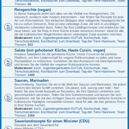
Tierschutzaktivist
,
Kochbücher zum Download
,
Tag-der-Tiere-Hannover
,
Team
Themen:
66
Reisgerichte (vegan)
In dieser Kategorie dreht sich alles um die Vielfalt von Reisgerichten. Ob
klassisch, exotisch oder modern interpretiert – hier finden Sie Rezepte für jede
Art von Reismahlzeit. Von einfachen Beilagen über sättigende Hauptgerichte bis
hin zu süßen Desserts, Reis ist eine vielseitige Zutat, die sich in unzähligen
Variationen zubereiten lässt. Teilen Sie Ihre Lieblingsrezepte und entdecken Sie
neue Ideen, wie Sie Reis in Ihrer Küche kreativ einsetzen können. Ideal für alle,
die die kulinarischen Möglichkeiten dieser vielseitigen Zutat ausloten möchten.
Moderatoren:
koch
,
Jugendorganisation-GUTuN
,
Kochschule
,
mpc
,
Tierschutzaktivist
,
Kochbücher zum Download
,
Tag-der-Tiere-Hannover
,
Team
Themen:
503
Salate (mit gehobener Küche, Haute Cuisin, vegan)
Kreative Salatideen für die gehobene Küche: Unser Forum ist die perfekte
Plattform, um Ihre Leidenschaft für vegane Rohkostsalate zu teilen und neue
Rezeptideen zu entdecken. Genießen Sie den Austausch mit Gleichgesinnten
und lernen Sie die Vielfalt der veganen Rohkostküche kennen.
Moderatoren:
koch
,
Jugendorganisation-GUTuN
,
Kochschule
,
mpc
,
Tierschutzaktivist
,
Kochbücher zum Download
,
Tag-der-Tiere-Hannover
,
Team
Themen:
1489
Saucen, Marinaden
Beschreibung: Tauchen Sie ein in die Welt der Saucen und Marinaden, die jedem
Gericht den letzten Schliff verleihen. Ob pikant, süß, würzig oder mild – hier
finden Sie eine breite Auswahl an Rezepten, die Ihre Speisen verfeinern und
geschmacklich abrunden. Teilen Sie Ihre Geheimrezepte und lassen Sie sich
inspirieren, wie Sie mit den richtigen Saucen und Marinaden einfache Gerichte in
kulinarische Highlights verwandeln können. Ideal für alle, die das gewisse Extra
in ihrer Küche suchen.
Moderatoren:
koch
,
Jugendorganisation-GUTuN
,
Kochschule
,
mpc
,
Tierschutzaktivist
,
Kochbücher zum Download
,
Tag-der-Tiere-Hannover
,
Team
Themen:
1084
Sauerlandrezepte für einen Minister (CDU)
Rezepte aus dem Sauerland für
einen Minister (CDU)