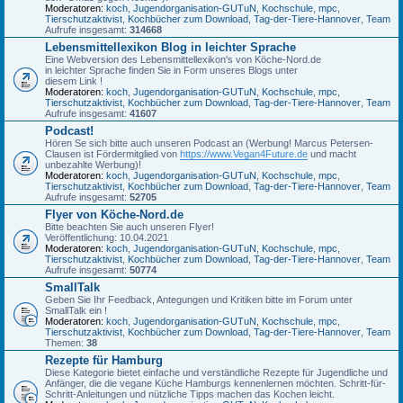
Moderatoren:
koch
,
Jugendorganisation-GUTuN
,
Kochschule
,
mpc
,
Tierschutzaktivist
,
Kochbücher zum Download
,
Tag-der-Tiere-Hannover
,
Team
Aufrufe insgesamt:
314668
Lebensmittellexikon Blog in leichter Sprache
Eine Webversion des Lebensmittellexikon's von Köche-Nord.de
in leichter Sprache finden Sie in Form unseres Blogs unter
diesem Link !
Moderatoren:
koch
,
Jugendorganisation-GUTuN
,
Kochschule
,
mpc
,
Tierschutzaktivist
,
Kochbücher zum Download
,
Tag-der-Tiere-Hannover
,
Team
Aufrufe insgesamt:
41607
Podcast!
Hören Se sich bitte auch unseren Podcast an (Werbung! Marcus Petersen-
Clausen ist Fördermitglied von
https://www.Vegan4Future.de
und macht
unbezahlte Werbung)!
Moderatoren:
koch
,
Jugendorganisation-GUTuN
,
Kochschule
,
mpc
,
Tierschutzaktivist
,
Kochbücher zum Download
,
Tag-der-Tiere-Hannover
,
Team
Aufrufe insgesamt:
52705
Flyer von Köche-Nord.de
Bitte beachten Sie auch unseren Flyer!
Veröffentlichung: 10.04.2021
Moderatoren:
koch
,
Jugendorganisation-GUTuN
,
Kochschule
,
mpc
,
Tierschutzaktivist
,
Kochbücher zum Download
,
Tag-der-Tiere-Hannover
,
Team
Aufrufe insgesamt:
50774
SmallTalk
Geben Sie Ihr Feedback, Antegungen und Kritiken bitte im Forum unter
SmallTalk ein !
Moderatoren:
koch
,
Jugendorganisation-GUTuN
,
Kochschule
,
mpc
,
Tierschutzaktivist
,
Kochbücher zum Download
,
Tag-der-Tiere-Hannover
,
Team
Themen:
38
Rezepte für Hamburg
Diese Kategorie bietet einfache und verständliche Rezepte für Jugendliche und
Anfänger, die die vegane Küche Hamburgs kennenlernen möchten. Schritt-für-
Schritt-Anleitungen und nützliche Tipps machen das Kochen leicht.