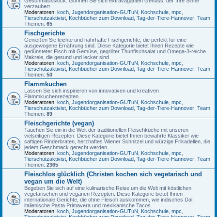
Geschmackskick. Gönnen Sie sich extravaganten Genuss, der Ihre Sinne
verzaubert.
Moderatoren:
koch
,
Jugendorganisation-GUTuN
,
Kochschule
,
mpc
,
Tierschutzaktivist
,
Kochbücher zum Download
,
Tag-der-Tiere-Hannover
,
Team
Themen:
65
Fischgerichte
Genießen Sie leichte und nahrhafte Fischgerichte, die perfekt für eine
ausgewogene Ernährung sind. Diese Kategorie bietet Ihnen Rezepte wie
gedünsteter Fisch mit Gemüse, gegrillter Thunfischsalat und Omega-3-reiche
Makrele, die gesund und lecker sind
Moderatoren:
koch
,
Jugendorganisation-GUTuN
,
Kochschule
,
mpc
,
Tierschutzaktivist
,
Kochbücher zum Download
,
Tag-der-Tiere-Hannover
,
Team
Themen:
50
Flammkuchen
Lassen Sie sich inspirieren von innovativen und kreativen
Flammkuchenrezepten.
Moderatoren:
koch
,
Jugendorganisation-GUTuN
,
Kochschule
,
mpc
,
Tierschutzaktivist
,
Kochbücher zum Download
,
Tag-der-Tiere-Hannover
,
Team
Themen:
89
Fleischgerichte (vegan)
Tauchen Sie ein in die Welt der traditionellen Fleischküche mit unseren
vielseitigen Rezepten. Diese Kategorie bietet Ihnen bewährte Klassiker wie
saftigen Rinderbraten, herzhaftes Wiener Schnitzel und würzige Frikadellen, die
jedem Geschmack gerecht werden.
Moderatoren:
koch
,
Jugendorganisation-GUTuN
,
Kochschule
,
mpc
,
Tierschutzaktivist
,
Kochbücher zum Download
,
Tag-der-Tiere-Hannover
,
Team
Themen:
2365
Fleischlos glücklich (Christen kochen sich vegetarisch und
vegan um die Welt)
Begeben Sie sich auf eine kulinarische Reise um die Welt mit köstlichen
vegetarischen und veganen Rezepten. Diese Kategorie bietet Ihnen
internationale Gerichte, die ohne Fleisch auskommen, wie indisches Dal,
italienische Pasta Primavera und mexikanische Tacos.
Moderatoren:
koch
,
Jugendorganisation-GUTuN
,
Kochschule
,
mpc
,
Tierschutzaktivist
,
Kochbücher zum Download
,
Tag-der-Tiere-Hannover
,
Team