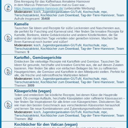
Eine Anregung für das Kaffeehaus Annaleine Hannover
in dem Marcus Petersen-Clausen mal zu Gast war...
https://www.annaleine-hannover.de/
(unbezahlte Werbung)
Moderatoren:
koch
,
Jugendorganisation-GUTuN
,
Kochschule
,
mpc
,
Tierschutzaktivist
,
Kochbücher zum Download
,
Tag-der-Tiere-Hannover
,
Team
Aufrufe insgesamt:
35408
Kamelle
Tauschen Sie Ideen und Rezepte für süße Leckereien und Naschereien aus,
die perfekt für Fasching und Karneval sind. Hier finden Sie kreative Rezepte für
Kamelle, Bonbons, kleine Gebäckstücke und andere Köstlichkeiten, die Sie
während der närrischen Tage verteilen oder genießen können. Machen Sie
Ihren Karneval noch bunter und süßer!
Moderatoren:
koch
,
Jugendorganisation-GUTuN
,
Kochschule
,
mpc
,
Tierschutzaktivist
,
Kochbücher zum Download
,
Tag-der-Tiere-Hannover
,
Team
Themen:
9
Kartoffel-, Gemüsegerichte
Entdecken Sie vielseitige Rezepte mit Kartoffeln und Gemüse. Tauschen Sie
Ideen für gesunde, herzhafte und kreative Gerichte aus, die auf diesen Zutaten
basieren. Hier finden Sie alles von einfachen Beilagen bis hin zu raffinierten
Hauptgerichten, die Gemüse und Kartoffeln in den Mittelpunkt stellen. Perfekt für
alle, die frische und nährstoffreiche Mahlzeiten lieben!
Moderatoren:
koch
,
Jugendorganisation-GUTuN
,
Kochschule
,
mpc
,
Tierschutzaktivist
,
Kochbücher zum Download
,
Tag-der-Tiere-Hannover
,
Team
Themen:
3009
Käsegerichte (vegan)
Teilen und entdecken Sie köstliche Rezepte, bei denen Käse die Hauptrolle
spielt. Ob cremige Aufläufe, herzhafte Käseplatten oder raffinierte Käsesaucen –
hier finden Sie Inspirationen für alle Arten von Käsegerichten. Diskutieren Sie,
wie man den besten Geschmack aus verschiedenen Käsesorten herausholt
und lernen Sie neue Kombinationen und Zubereitungsmethoden kennen.
Moderatoren:
koch
,
Jugendorganisation-GUTuN
,
Kochschule
,
mpc
,
Tierschutzaktivist
,
Kochbücher zum Download
,
Tag-der-Tiere-Hannover
,
Team
Themen:
352
Kochbücher für den Vatican (vegan)