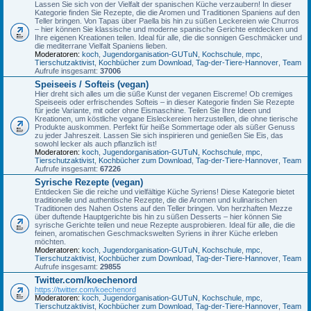
Lassen Sie sich von der Vielfalt der spanischen Küche verzaubern! In dieser
Kategorie finden Sie Rezepte, die die Aromen und Traditionen Spaniens auf den
Teller bringen. Von Tapas über Paella bis hin zu süßen Leckereien wie Churros
– hier können Sie klassische und moderne spanische Gerichte entdecken und
Ihre eigenen Kreationen teilen. Ideal für alle, die die sonnigen Geschmäcker und
die mediterrane Vielfalt Spaniens lieben.
Moderatoren:
koch
,
Jugendorganisation-GUTuN
,
Kochschule
,
mpc
,
Tierschutzaktivist
,
Kochbücher zum Download
,
Tag-der-Tiere-Hannover
,
Team
Aufrufe insgesamt:
37006
Speiseeis / Softeis (vegan)
Hier dreht sich alles um die süße Kunst der veganen Eiscreme! Ob cremiges
Speiseeis oder erfrischendes Softeis – in dieser Kategorie finden Sie Rezepte
für jede Variante, mit oder ohne Eismaschine. Teilen Sie Ihre Ideen und
Kreationen, um köstliche vegane Eisleckereien herzustellen, die ohne tierische
Produkte auskommen. Perfekt für heiße Sommertage oder als süßer Genuss
zu jeder Jahreszeit. Lassen Sie sich inspirieren und genießen Sie Eis, das
sowohl lecker als auch pflanzlich ist!
Moderatoren:
koch
,
Jugendorganisation-GUTuN
,
Kochschule
,
mpc
,
Tierschutzaktivist
,
Kochbücher zum Download
,
Tag-der-Tiere-Hannover
,
Team
Aufrufe insgesamt:
67226
Syrische Rezepte (vegan)
Entdecken Sie die reiche und vielfältige Küche Syriens! Diese Kategorie bietet
traditionelle und authentische Rezepte, die die Aromen und kulinarischen
Traditionen des Nahen Ostens auf den Teller bringen. Von herzhaften Mezze
über duftende Hauptgerichte bis hin zu süßen Desserts – hier können Sie
syrische Gerichte teilen und neue Rezepte ausprobieren. Ideal für alle, die die
feinen, aromatischen Geschmackswelten Syriens in ihrer Küche erleben
möchten.
Moderatoren:
koch
,
Jugendorganisation-GUTuN
,
Kochschule
,
mpc
,
Tierschutzaktivist
,
Kochbücher zum Download
,
Tag-der-Tiere-Hannover
,
Team
Aufrufe insgesamt:
29855
Twitter.com/koechenord
https://twitter.com/koechenord
Moderatoren:
koch
,
Jugendorganisation-GUTuN
,
Kochschule
,
mpc
,
Tierschutzaktivist
,
Kochbücher zum Download
,
Tag-der-Tiere-Hannover
,
Team