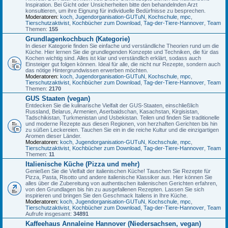
Inspiration. Bei Gicht oder Unsicherheiten bitte den behandelnden Arzt
konsultieren, um ihre Eignung für individuelle Bedürfnisse zu besprechen.
Moderatoren:
koch
,
Jugendorganisation-GUTuN
,
Kochschule
,
mpc
,
Tierschutzaktivist
,
Kochbücher zum Download
,
Tag-der-Tiere-Hannover
,
Team
Themen:
155
Grundlagenkochbuch (Kategorie)
In dieser Kategorie finden Sie einfache und verständliche Theorien rund um die
Küche. Hier lernen Sie die grundlegenden Konzepte und Techniken, die für das
Kochen wichtig sind. Alles ist klar und verständlich erklärt, sodass auch
Einsteiger gut folgen können. Ideal für alle, die nicht nur Rezepte, sondern auch
das nötige Hintergrundwissen erwerben möchten.
Moderatoren:
koch
,
Jugendorganisation-GUTuN
,
Kochschule
,
mpc
,
Tierschutzaktivist
,
Kochbücher zum Download
,
Tag-der-Tiere-Hannover
,
Team
Themen:
2170
GUS Staaten (vegan)
Entdecken Sie die kulinarische Vielfalt der GUS-Staaten, einschließlich
Russland, Belarus, Armenien, Aserbaidschan, Kasachstan, Kirgisistan,
Tadschikistan, Turkmenistan und Usbekistan. Teilen und finden Sie traditionelle
und moderne Rezepte aus diesen Regionen, von herzhaften Gerichten bis hin
zu süßen Leckereien. Tauchen Sie ein in die reiche Kultur und die einzigartigen
Aromen dieser Länder.
Moderatoren:
koch
,
Jugendorganisation-GUTuN
,
Kochschule
,
mpc
,
Tierschutzaktivist
,
Kochbücher zum Download
,
Tag-der-Tiere-Hannover
,
Team
Themen:
11
Italienische Küche (Pizza und mehr)
Genießen Sie die Vielfalt der italienischen Küche! Tauschen Sie Rezepte für
Pizza, Pasta, Risotto und andere italienische Klassiker aus. Hier können Sie
alles über die Zubereitung von authentischen italienischen Gerichten erfahren,
von den Grundlagen bis hin zu ausgefallenen Rezepten. Lassen Sie sich
inspirieren und bringen Sie den Geschmack Italiens in Ihre Küche.
Moderatoren:
koch
,
Jugendorganisation-GUTuN
,
Kochschule
,
mpc
,
Tierschutzaktivist
,
Kochbücher zum Download
,
Tag-der-Tiere-Hannover
,
Team
Aufrufe insgesamt:
34891
Kaffeehaus Annaleine Hannover (Niedersachsen, vegan)