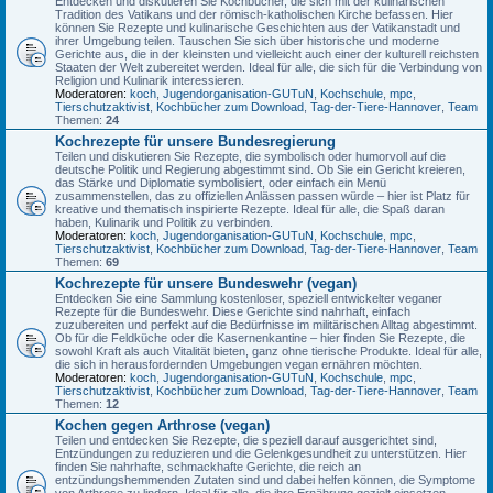
Entdecken und diskutieren Sie Kochbücher, die sich mit der kulinarischen
Tradition des Vatikans und der römisch-katholischen Kirche befassen. Hier
können Sie Rezepte und kulinarische Geschichten aus der Vatikanstadt und
ihrer Umgebung teilen. Tauschen Sie sich über historische und moderne
Gerichte aus, die in der kleinsten und vielleicht auch einer der kulturell reichsten
Staaten der Welt zubereitet werden. Ideal für alle, die sich für die Verbindung von
Religion und Kulinarik interessieren.
Moderatoren:
koch
,
Jugendorganisation-GUTuN
,
Kochschule
,
mpc
,
Tierschutzaktivist
,
Kochbücher zum Download
,
Tag-der-Tiere-Hannover
,
Team
Themen:
24
Kochrezepte für unsere Bundesregierung
Teilen und diskutieren Sie Rezepte, die symbolisch oder humorvoll auf die
deutsche Politik und Regierung abgestimmt sind. Ob Sie ein Gericht kreieren,
das Stärke und Diplomatie symbolisiert, oder einfach ein Menü
zusammenstellen, das zu offiziellen Anlässen passen würde – hier ist Platz für
kreative und thematisch inspirierte Rezepte. Ideal für alle, die Spaß daran
haben, Kulinarik und Politik zu verbinden.
Moderatoren:
koch
,
Jugendorganisation-GUTuN
,
Kochschule
,
mpc
,
Tierschutzaktivist
,
Kochbücher zum Download
,
Tag-der-Tiere-Hannover
,
Team
Themen:
69
Kochrezepte für unsere Bundeswehr (vegan)
Entdecken Sie eine Sammlung kostenloser, speziell entwickelter veganer
Rezepte für die Bundeswehr. Diese Gerichte sind nahrhaft, einfach
zuzubereiten und perfekt auf die Bedürfnisse im militärischen Alltag abgestimmt.
Ob für die Feldküche oder die Kasernenkantine – hier finden Sie Rezepte, die
sowohl Kraft als auch Vitalität bieten, ganz ohne tierische Produkte. Ideal für alle,
die sich in herausfordernden Umgebungen vegan ernähren möchten.
Moderatoren:
koch
,
Jugendorganisation-GUTuN
,
Kochschule
,
mpc
,
Tierschutzaktivist
,
Kochbücher zum Download
,
Tag-der-Tiere-Hannover
,
Team
Themen:
12
Kochen gegen Arthrose (vegan)
Teilen und entdecken Sie Rezepte, die speziell darauf ausgerichtet sind,
Entzündungen zu reduzieren und die Gelenkgesundheit zu unterstützen. Hier
finden Sie nahrhafte, schmackhafte Gerichte, die reich an
entzündungshemmenden Zutaten sind und dabei helfen können, die Symptome
von Arthrose zu lindern. Ideal für alle, die ihre Ernährung gezielt einsetzen