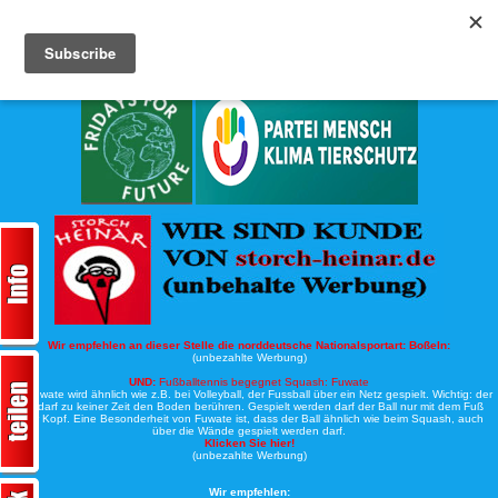
Köche-Nord.de
Werbung:
Wir empfehlen an dieser Stelle die norddeutsche Nationalsportart:
Boßeln:
(unbezahlte Werbung)
UND:
Fußballtennis begegnet Squash: Fuwate
Bei Fuwate wird ähnlich wie z.B. bei Volleyball, der Fussball über ein Netz gespielt. Wichtig: der
Ball darf zu keiner Zeit den Boden berühren. Gespielt werden darf der Ball nur mit dem Fuß
oder Kopf. Eine Besonderheit von Fuwate ist, dass der Ball ähnlich wie beim Squash, auch
über die Wände gespielt werden darf.
Klicken Sie hier!
(unbezahlte Werbung)
Wir empfehlen: