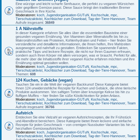
Eine würzige und leicht scharfe Senfsauce, die perfekt zu veganen Würstchen
oder gegrilltem Gemüse passt. Diese Sauce bringt den traditionellen Bremer
Geschmack in Ihre Küche.
Moderatoren:
koch
,
Jugendorganisation-GUTuN
,
Kochschule
,
mpc
,
Tierschutzaktivist
,
Kochbücher zum Download
,
Tag-der-Tiere-Hannover
,
Team
Aufrufe insgesamt:
36849
1 A Nährstoffe
In dieser Kategorie erfahren Sie alles über die essentiellen Bausteine einer
gesunden veganen Ernährung. Von Vitaminen über Mineralstoffe bis hin zu
Makronährstoffen wie Proteinen, Kohlenhydraten und Fetten – hier finden Sie
verständliche und detaillierte Informationen, die Ihnen helfen, Ihre Mahlzeiten
ausgewogen und nahrhaft zu gestalten. Entdecken Sie spannende Fakten,
praktische Tipps und leckere Rezepte, die nicht nur Ihren Gaumen erfreuen,
sondern auch Ihren Körper mit allem versorgen, was er braucht. Perfekt für alle,
die mehr über die Inhaltsstoffe ihrer veganen Küche erfahren möchten und ihre
Ernährung optimal gestalten wollen.
Moderatoren:
koch
,
Jugendorganisation-GUTuN
,
Kochschule
,
mpc
,
Tierschutzaktivist
,
Kochbücher zum Download
,
Tag-der-Tiere-Hannover
,
Team
Themen:
608
124 Kuchen, Gebäcke (vegan)
Tauchen Sie ein in die Welt der veganen Backkunst! Diese Kategorie bietet
Ihnen 124 unwiderstehliche Rezepte für Kuchen und Gebäck, die ohne tierische
Produkte auskommen. Von saftigen Torten über knusprige Kekse bis hin zu
fluffigen Muffins – hier finden Sie süße Köstlichkeiten für jeden Anlass.
Moderatoren:
koch
,
Jugendorganisation-GUTuN
,
Kochschule
,
mpc
,
Tierschutzaktivist
,
Kochbücher zum Download
,
Tag-der-Tiere-Hannover
,
Team
Aufrufe insgesamt:
36766
Aufstrich
Entdecken Sie eine Vielzahl an veganen Aufstrichrezepten, die Ihr Frühstück
und Abendbrot bereichern. Diese Kategorie bietet Ihnen leckere und einfache
Rezepte für jeden Geschmack – von cremigen Nussbutter-Varianten bis hin zu
herzhaften Gemüseaufstrichen.
Moderatoren:
koch
,
Jugendorganisation-GUTuN
,
Kochschule
,
mpc
,
Tierschutzaktivist
,
Kochbücher zum Download
,
Tag-der-Tiere-Hannover
,
Team
Aufrufe insgesamt:
98010