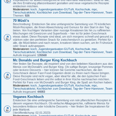
die ihre Ernährung pflanzenbasiert gestalten und neue vegetarische Rezepte
entdecken möchten.
Moderatoren:
koch
,
Jugendorganisation-GUTuN
,
Kochschule
,
mpc
,
Tierschutzaktivist
,
Kochbücher zum Download
,
Tag-der-Tiere-Hannover
,
Team
Themen:
926
70 Müsli's
Beschreibung: Entdecken Sie eine umfangreiche Sammlung von 70 köstlichen
Müsli-Rezepten, die Ihnen Abwechslung und Genuss für den Start in den Tag
bieten. Von fruchtigen Varianten über nussige Kreationen bis hin zu raffinierten
Mischungen mit Gewürzen und Superfoods – hier ist für jeden Geschmack
etwas dabei. Diese Rezepte sind ideal, um sich morgens schnell und gesund zu
stärken oder den perfekten Snack für zwischendurch zu genießen. Perfekt für
alle, die Müsli lieben und nach neuen, kreativen Ideen suchen, um ihr Frühstück
oder Snack aufzupeppen.
Moderatoren:
koch
,
Jugendorganisation-GUTuN
,
Kochschule
,
mpc
,
Tierschutzaktivist
,
Kochbücher zum Download
,
Tag-der-Tiere-Hannover
,
Team
Aufrufe insgesamt:
135568
Mc Donalds und Burger King Kochbuch
Hier finden Sie Rezepte, die inspiriert sind von den beliebten Klassikern aus den
Menüs von McDonald's und Burger King. Ob saftige Burger, knusprige Pommes
oder leckere Desserts – hier können Sie Gerichte nachkochen, die den
Geschmack dieser Fast-Food-Giganten direkt zu Ihnen nach Hause bringen.
Diese Rezepte sind nicht vegan, aber ideal für alle, die den typischen Fast-
Food-Geschmack lieben und ihn selbst in ihrer Küche nachmachen möchten.
Perfekt für Fans von McDonald's und Burger King, die Spaß am Kochen haben.
Moderatoren:
koch
,
Jugendorganisation-GUTuN
,
Kochschule
,
mpc
,
Tierschutzaktivist
,
Kochbücher zum Download
,
Tag-der-Tiere-Hannover
,
Team
Aufrufe insgesamt:
44083
Veganes Kochbuch
Entdecken Sie eine umfangreiche Sammlung von rein pflanzlichen Rezepten in
diesem veganen Kochbuch. Ob einfache Alltagsgerichte, raffinierte Menüs für
besondere Anlässe oder köstliche Desserts – hier finden Sie Inspirationen für
jede Mahlzeit.
(Veröffentlichung: 02.01.2023)
Moderatoren:
koch
,
Jugendorganisation-GUTuN
,
Kochschule
,
mpc
,