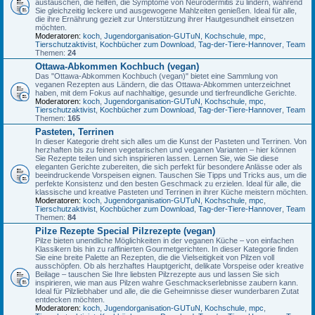
austauschen, die helfen, die Symptome von Neurodermitis zu lindern, während
Sie gleichzeitig leckere und ausgewogene Mahlzeiten genießen. Ideal für alle,
die ihre Ernährung gezielt zur Unterstützung ihrer Hautgesundheit einsetzen
möchten.
Moderatoren:
koch
,
Jugendorganisation-GUTuN
,
Kochschule
,
mpc
,
Tierschutzaktivist
,
Kochbücher zum Download
,
Tag-der-Tiere-Hannover
,
Team
Themen:
24
Ottawa-Abkommen Kochbuch (vegan)
Das "Ottawa-Abkommen Kochbuch (vegan)" bietet eine Sammlung von
veganen Rezepten aus Ländern, die das Ottawa-Abkommen unterzeichnet
haben, mit dem Fokus auf nachhaltige, gesunde und tierfreundliche Gerichte.
Moderatoren:
koch
,
Jugendorganisation-GUTuN
,
Kochschule
,
mpc
,
Tierschutzaktivist
,
Kochbücher zum Download
,
Tag-der-Tiere-Hannover
,
Team
Themen:
165
Pasteten, Terrinen
In dieser Kategorie dreht sich alles um die Kunst der Pasteten und Terrinen. Von
herzhaften bis zu feinen vegetarischen und veganen Varianten – hier können
Sie Rezepte teilen und sich inspirieren lassen. Lernen Sie, wie Sie diese
eleganten Gerichte zubereiten, die sich perfekt für besondere Anlässe oder als
beeindruckende Vorspeisen eignen. Tauschen Sie Tipps und Tricks aus, um die
perfekte Konsistenz und den besten Geschmack zu erzielen. Ideal für alle, die
klassische und kreative Pasteten und Terrinen in ihrer Küche meistern möchten.
Moderatoren:
koch
,
Jugendorganisation-GUTuN
,
Kochschule
,
mpc
,
Tierschutzaktivist
,
Kochbücher zum Download
,
Tag-der-Tiere-Hannover
,
Team
Themen:
84
Pilze Rezepte Special Pilzrezepte (vegan)
Pilze bieten unendliche Möglichkeiten in der veganen Küche – von einfachen
Klassikern bis hin zu raffinierten Gourmetgerichten. In dieser Kategorie finden
Sie eine breite Palette an Rezepten, die die Vielseitigkeit von Pilzen voll
ausschöpfen. Ob als herzhaftes Hauptgericht, delikate Vorspeise oder kreative
Beilage – tauschen Sie Ihre liebsten Pilzrezepte aus und lassen Sie sich
inspirieren, wie man aus Pilzen wahre Geschmackserlebnisse zaubern kann.
Ideal für Pilzliebhaber und alle, die die Geheimnisse dieser wunderbaren Zutat
entdecken möchten.
Moderatoren:
koch
,
Jugendorganisation-GUTuN
,
Kochschule
,
mpc
,