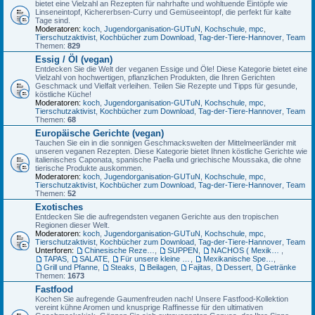
bietet eine Vielzahl an Rezepten für nahrhafte und wohltuende Eintöpfe wie
Linseneintopf, Kichererbsen-Curry und Gemüseeintopf, die perfekt für kalte
Tage sind.
Moderatoren:
koch
,
Jugendorganisation-GUTuN
,
Kochschule
,
mpc
,
Tierschutzaktivist
,
Kochbücher zum Download
,
Tag-der-Tiere-Hannover
,
Team
Themen:
829
Essig / Öl (vegan)
Entdecken Sie die Welt der veganen Essige und Öle! Diese Kategorie bietet eine
Vielzahl von hochwertigen, pflanzlichen Produkten, die Ihren Gerichten
Geschmack und Vielfalt verleihen. Teilen Sie Rezepte und Tipps für gesunde,
köstliche Küche!
Moderatoren:
koch
,
Jugendorganisation-GUTuN
,
Kochschule
,
mpc
,
Tierschutzaktivist
,
Kochbücher zum Download
,
Tag-der-Tiere-Hannover
,
Team
Themen:
68
Europäische Gerichte (vegan)
Tauchen Sie ein in die sonnigen Geschmackswelten der Mittelmeerländer mit
unseren veganen Rezepten. Diese Kategorie bietet Ihnen köstliche Gerichte wie
italienisches Caponata, spanische Paella und griechische Moussaka, die ohne
tierische Produkte auskommen.
Moderatoren:
koch
,
Jugendorganisation-GUTuN
,
Kochschule
,
mpc
,
Tierschutzaktivist
,
Kochbücher zum Download
,
Tag-der-Tiere-Hannover
,
Team
Themen:
52
Exotisches
Entdecken Sie die aufregendsten veganen Gerichte aus den tropischen
Regionen dieser Welt.
Moderatoren:
koch
,
Jugendorganisation-GUTuN
,
Kochschule
,
mpc
,
Tierschutzaktivist
,
Kochbücher zum Download
,
Tag-der-Tiere-Hannover
,
Team
Unterforen:
Chinesische Rezepte
,
SUPPEN
,
NACHOS ( Mexikanische Mais-Chips)
,
TAPAS
,
SALATE
,
Für unsere kleine Gäste
,
Mexikanische Spezialitäten
,
Grill und Pfanne
,
Steaks
,
Beilagen
,
Fajitas
,
Dessert
,
Getränke
Themen:
1673
Fastfood
Kochen Sie aufregende Gaumenfreuden nach! Unsere Fastfood-Kollektion
vereint kühne Aromen und knusprige Raffinesse für den ultimativen