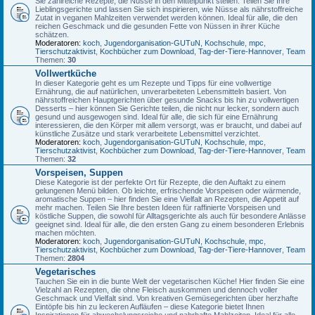
Sie zahlreiche Rezepte, die Nüsse in den Mittelpunkt stellen. Teilen Sie Ihre
Lieblingsgerichte und lassen Sie sich inspirieren, wie Nüsse als nährstoffreiche
Zutat in veganen Mahlzeiten verwendet werden können. Ideal für alle, die den
reichen Geschmack und die gesunden Fette von Nüssen in ihrer Küche
schätzen.
Moderatoren:
koch
,
Jugendorganisation-GUTuN
,
Kochschule
,
mpc
,
Tierschutzaktivist
,
Kochbücher zum Download
,
Tag-der-Tiere-Hannover
,
Team
Themen:
30
Vollwertküche
In dieser Kategorie geht es um Rezepte und Tipps für eine vollwertige
Ernährung, die auf natürlichen, unverarbeiteten Lebensmitteln basiert. Von
nährstoffreichen Hauptgerichten über gesunde Snacks bis hin zu vollwertigen
Desserts – hier können Sie Gerichte teilen, die nicht nur lecker, sondern auch
gesund und ausgewogen sind. Ideal für alle, die sich für eine Ernährung
interessieren, die den Körper mit allem versorgt, was er braucht, und dabei auf
künstliche Zusätze und stark verarbeitete Lebensmittel verzichtet.
Moderatoren:
koch
,
Jugendorganisation-GUTuN
,
Kochschule
,
mpc
,
Tierschutzaktivist
,
Kochbücher zum Download
,
Tag-der-Tiere-Hannover
,
Team
Themen:
32
Vorspeisen, Suppen
Diese Kategorie ist der perfekte Ort für Rezepte, die den Auftakt zu einem
gelungenen Menü bilden. Ob leichte, erfrischende Vorspeisen oder wärmende,
aromatische Suppen – hier finden Sie eine Vielfalt an Rezepten, die Appetit auf
mehr machen. Teilen Sie Ihre besten Ideen für raffinierte Vorspeisen und
köstliche Suppen, die sowohl für Alltagsgerichte als auch für besondere Anlässe
geeignet sind. Ideal für alle, die den ersten Gang zu einem besonderen Erlebnis
machen möchten.
Moderatoren:
koch
,
Jugendorganisation-GUTuN
,
Kochschule
,
mpc
,
Tierschutzaktivist
,
Kochbücher zum Download
,
Tag-der-Tiere-Hannover
,
Team
Themen:
2804
Vegetarisches
Tauchen Sie ein in die bunte Welt der vegetarischen Küche! Hier finden Sie eine
Vielzahl an Rezepten, die ohne Fleisch auskommen und dennoch voller
Geschmack und Vielfalt sind. Von kreativen Gemüsegerichten über herzhafte
Eintöpfe bis hin zu leckeren Aufläufen – diese Kategorie bietet Ihnen
Inspirationen für abwechslungsreiche und nahrhafte Mahlzeiten. Ideal für alle,