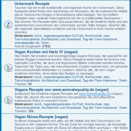
Uckermark Rezepte
Tauchen Sie ein in die traditionelle und regionale Küche der Uckermark. Diese
Kategorie bietet Ihnen eine Sammlung von Rezepten, die die kulinarische Vielfalt
dieser historischen Region in Brandenburg widerspiegeln. Von herzhaften
Eintöpfen über rustikale Fleischgerichte bis hin zu traditionellen Backwaren –
hier können Sie Rezepte teilen und ausprobieren, die die ländliche Idylle und den
authentischen Geschmack der Uckermark auf den Teller bringen. Ideal für alle,
die regionale Spezialitäten schätzen und die Uckermark in ihrer Küche erleben
möchten.
Moderatoren:
koch
,
Jugendorganisation-GUTuN
,
Kochschule
,
mpc
,
Tierschutzaktivist
,
Kochbücher zum Download
,
Tag-der-Tiere-Hannover
,
animalequality-de
,
Team
Aufrufe insgesamt:
27811
Vegan Kochen mit Hartz IV (vegan)
Hier finden Sie kreative und kostengünstige vegane Rezepte, die speziell für ein
kleines Budget entwickelt wurden. Diese Kategorie bietet Ideen für leckere und
nahrhafte Gerichte, die auch mit begrenzten Mitteln zubereitet werden können.
Tauschen Sie Tipps aus, wie man preiswerte Zutaten optimal nutzt, um gesunde
und schmackhafte Mahlzeiten zu zaubern. Ideal für alle, die sich vegan
ernähren möchten, ohne dabei das Budget zu sprengen.
Moderatoren:
koch
,
Jugendorganisation-GUTuN
,
Kochschule
,
mpc
,
Tierschutzaktivist
,
Kochbücher zum Download
,
Tag-der-Tiere-Hannover
,
Team
Themen:
94
Vegane Rezepte von www.animalequality.de (vegan)
Entdecken Sie köstliche vegane Rezepte auf
www.animalequality.de
(vegan).
Teilen Sie, lassen Sie sich inspirieren und genießen Sie eine pflanzliche
kulinarische Reise in unserem Forum
Moderatoren:
koch
,
Jugendorganisation-GUTuN
,
Kochschule
,
mpc
,
Tierschutzaktivist
,
Kochbücher zum Download
,
Tag-der-Tiere-Hannover
,
Team
Themen:
759
Vegan Nüsse-Rezepte (vegan)
In dieser Kategorie dreht sich alles um die Vielfalt und den Geschmack von
Nüssen in der veganen Küche. Ob als Zutat für cremige Saucen, als knusprige
Ergänzung zu Salaten oder als Basis für pflanzliche Milch und Käse – hier finden