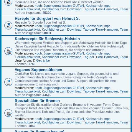
Gemüse-Pizza, die ohne tierische Produkte zubereitet werden.
Moderatoren:
koch
,
Jugendorganisation-GUTuN
,
Kochschule
,
mpc
,
Tierschutzaktivist
,
Kochbücher zum Download
,
Tag-der-Tiere-Hannover
,
Team
Aufrufe insgesamt:
45320
Rezepte für Burgdorf von Helmut S.
Rezepte für Burgdorf von Helmut S.
Moderatoren:
koch
,
Jugendorganisation-GUTuN
,
Kochschule
,
mpc
,
Tierschutzaktivist
,
Kochbücher zum Download
,
Tag-der-Tiere-Hannover
,
Team
Aufrufe insgesamt:
58091
Kochrezepte für Schleswig-Holstein
Wärmende vegane Eintöpfe und Suppen aus Schleswig-Holstein für kalte Tage.
Diese Kategorie bietet Rezepte für traditionelle Gerichte wie Grünkohleintopf,
Linsensuppe und vegane Rübenmus, die sättigen und erfreuen.
Moderatoren:
koch
,
Jugendorganisation-GUTuN
,
Kochschule
,
mpc
,
Tierschutzaktivist
,
Kochbücher zum Download
,
Tag-der-Tiere-Hannover
,
Team
Unterforum:
Getränke
Themen:
1745
Veganes Suppenstübchen
Genießen Sie leichte und nahrhafte vegane Suppen, die gesund sind und
trotzdem fantastisch schmecken. Diese Kategorie bietet Rezepte für
Gemüsesuppen, leichte Brühen und Detox-Suppen, die perfekt für eine
ausgewogene Ernährung sind.
Moderatoren:
koch
,
Jugendorganisation-GUTuN
,
Kochschule
,
mpc
,
Tierschutzaktivist
,
Kochbücher zum Download
,
Tag-der-Tiere-Hannover
,
Team
Aufrufe insgesamt:
43610
Spezialitäten für Bremen
Entdecken Sie die traditionellen Gerichte Bremens in veganer Form. Diese
Kategorie bietet Rezepte für regionale Klassiker wie veganen Bremer Labskaus,
Bremer Kluten und Kohl und Pinkel, die ohne tierische Produkte zubereitet
werden.
Moderatoren:
koch
,
Jugendorganisation-GUTuN
,
Kochschule
,
mpc
,
Tierschutzaktivist
,
Kochbücher zum Download
,
Tag-der-Tiere-Hannover
,
Team
Themen:
1059
Saucen für Bremen (vegan)