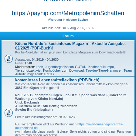
https://payhip.com/MetropolenimSchatten
(Werbung in eigener Sache)
Aktuelle Zeit: Do 6. Aug 2026, 18:26
Forum
Köche-Nord.de 's kostenloses Magazin - Aktuelle Ausgabe:
02/2025 (PDF-Buch)!
Köche-Nord.de hat ein jetzt sein komplette Magazin zum Download gestellt!
Ausgaben:
04/2019 - 04/2030
Preis:
1,50€
Moderatoren:
koch
,
Jugendorganisation-GUTuN
,
Kochschule
,
mpc
,
Tierschutzaktivist
,
Kochbücher zum Download
,
Tag-der-Tiere-Hannover
,
Team
Aufrufe insgesamt:
169117
kostenloses Lebensmittellexikon (PDF-Buch)
Wir von Köche-Nord.de haben ein kostenloses Lebensmittellexikon mit
genau
3887 Einträgen
online gestellt.
Neu: 265 Buchempfehlungen – da ist für jeden was dabei (unbezahlte
Werbung von Köche-Nord.de)
Und: Backmalz
Außerdem neu: Tofu richtig zubereiten
Sowie: Bio (biologisch)
Letzte Aktualisierung war am 28.02.2023!
P.s. wir empfehlen jetzt als Werbung auch
https://www.omasgegenrechts-
deutschland.de
(wir haben allerdings auch mit dieser Seite nichts zu tun und sind nur Fans von
den "Omas gegen Rechts")!