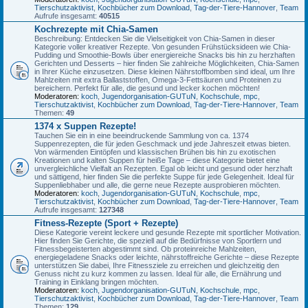
Tierschutzaktivist
,
Kochbücher zum Download
,
Tag-der-Tiere-Hannover
,
Team
Aufrufe insgesamt:
40515
Kochrezepte mit Chia-Samen
Beschreibung: Entdecken Sie die Vielseitigkeit von Chia-Samen in dieser
Kategorie voller kreativer Rezepte. Von gesunden Frühstücksideen wie Chia-
Pudding und Smoothie-Bowls über energiereiche Snacks bis hin zu herzhaften
Gerichten und Desserts – hier finden Sie zahlreiche Möglichkeiten, Chia-Samen
in Ihrer Küche einzusetzen. Diese kleinen Nährstoffbomben sind ideal, um Ihre
Mahlzeiten mit extra Ballaststoffen, Omega-3-Fettsäuren und Proteinen zu
bereichern. Perfekt für alle, die gesund und lecker kochen möchten!
Moderatoren:
koch
,
Jugendorganisation-GUTuN
,
Kochschule
,
mpc
,
Tierschutzaktivist
,
Kochbücher zum Download
,
Tag-der-Tiere-Hannover
,
Team
Themen:
49
1374 x Suppen Rezepte!
Tauchen Sie ein in eine beeindruckende Sammlung von ca. 1374
Suppenrezepten, die für jeden Geschmack und jede Jahreszeit etwas bieten.
Von wärmenden Eintöpfen und klassischen Brühen bis hin zu exotischen
Kreationen und kalten Suppen für heiße Tage – diese Kategorie bietet eine
unvergleichliche Vielfalt an Rezepten. Egal ob leicht und gesund oder herzhaft
und sättigend, hier finden Sie die perfekte Suppe für jede Gelegenheit. Ideal für
Suppenliebhaber und alle, die gerne neue Rezepte ausprobieren möchten.
Moderatoren:
koch
,
Jugendorganisation-GUTuN
,
Kochschule
,
mpc
,
Tierschutzaktivist
,
Kochbücher zum Download
,
Tag-der-Tiere-Hannover
,
Team
Aufrufe insgesamt:
127348
Fitness-Rezepte (Sport + Rezepte)
Diese Kategorie vereint leckere und gesunde Rezepte mit sportlicher Motivation.
Hier finden Sie Gerichte, die speziell auf die Bedürfnisse von Sportlern und
Fitnessbegeisterten abgestimmt sind. Ob proteinreiche Mahlzeiten,
energiegeladene Snacks oder leichte, nährstoffreiche Gerichte – diese Rezepte
unterstützen Sie dabei, Ihre Fitnessziele zu erreichen und gleichzeitig den
Genuss nicht zu kurz kommen zu lassen. Ideal für alle, die Ernährung und
Training in Einklang bringen möchten.
Moderatoren:
koch
,
Jugendorganisation-GUTuN
,
Kochschule
,
mpc
,
Tierschutzaktivist
,
Kochbücher zum Download
,
Tag-der-Tiere-Hannover
,
Team
Themen:
129