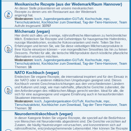
Mexikanische Rezepte (aus der Wedemark/Raum Hannover)
An dieser Stelle präsentieren wir unsere mexikanischen
Rezepte zu denen uns ein Restaurant aus der Wedemark
angeregt hat.
Moderatoren:
koch
,
Jugendorganisation-GUTuN
,
Kochschule
,
mpc
,
Tierschutzaktivist
,
Kochbücher zum Download
,
Tag-der-Tiere-Hannover
,
Team
Aufrufe insgesamt:
33707
Milchersatz (vegan)
Hier dreht sich alles um cremige, nährstoffreiche Alternativen zu herkömmlicher
Milch. Entdecken Sie Rezepte und Geheimtipps für hausgemachte Haferdrinks,
nussige Mandelsorten, exotische Kokosvarianten und mehr. Teilen Sie Ihre
Erfahrungen und lernen Sie, wie Sie diese vielseitigen Milchersatzprodukte in
Ihrer Küche einsetzen können – von morgendlichen Smoothies bis hin zu feinen
Desserts. Perfekt für alle, die tierische Milchprodukte durch köstliche pflanzliche
Alternativen ersetzen möchten.
Moderatoren:
koch
,
Jugendorganisation-GUTuN
,
Kochschule
,
mpc
,
Tierschutzaktivist
,
Kochbücher zum Download
,
Tag-der-Tiere-Hannover
,
Team
Themen:
16
NATO Kochbuch (vegan)
Entdecken Sie vegane Rezepte, die international inspiriert und für den Einsatz in
der NATO oder in anderen militärischen Umgebungen geeignet sind. Dieses
Kochbuch vereint Geschmacksrichtungen aus den verschiedensten Ländern
und Kulturen und zeigt, wie man nahrhafte, pflanzliche Gerichte zubereitet, die
den Anforderungen des militärischen Alltags gerecht werden. Ideal für alle, die
sich für eine ausgewogene und vegane Ernährung auch in herausfordernden
Situationen interessieren.
Moderatoren:
koch
,
Jugendorganisation-GUTuN
,
Kochschule
,
mpc
,
Tierschutzaktivist
,
Kochbücher zum Download
,
Tag-der-Tiere-Hannover
,
Team
Themen:
32
Neurodermitiskochbuch (vegan)
In dieser Kategorie finden Sie vegane Rezepte, die speziell auf die Bedürfnisse
von Menschen mit Neurodermitis abgestimmt sind. Die Gerichte verzichten auf
Zutaten, die häufig Hautreizungen verursachen, und konzentrieren sich auf
nährstoffreiche, entzündungshemmende Lebensmittel. Hier können Sie Rezepte