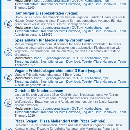
Moderatoren:
koch
,
Jugendorganisation-GUTuN
,
Kochschule
,
mpc
,
Tierschutzaktivist
,
Kochbücher zum Download
,
Tag-der-Tiere-Hannover
,
Team
Themen:
1140
Hamburger Eisspezialitäten (vegan)
Holen Sie sich den Geschmack der besten veganen Eisdielen Hamburgs nach
Hause. Diese Kategorie bietet Rezepte für hausgemachtes veganes Eis, das
genauso lecker ist wie das aus Ihrer Lieblingseisdiele.
Moderatoren:
koch
,
Jugendorganisation-GUTuN
,
Kochschule
,
mpc
,
Tierschutzaktivist
,
Kochbücher zum Download
,
Tag-der-Tiere-Hannover
,
Team
Aufrufe insgesamt:
128470
Spezialitäten für Mecklenburg-Vorpommern
Mecklenburg-Vorpommern ist bekannt für seine Fischspezialitäten. In dieser
Kategorie bieten wir vegane Alternativen zu traditionellen Fischgerichten wie
veganem Fischbrötchen und Räuchertofu, die den Geschmack der Ostsee
einfangen.
Moderatoren:
koch
,
Jugendorganisation-GUTuN
,
Kochschule
,
mpc
,
Tierschutzaktivist
,
Kochbücher zum Download
,
Tag-der-Tiere-Hannover
,
Team
Themen:
1357
Vegane Frühstücksgerichte unter 3 Euro (vegan)
Vegane Frühstücksgerichte unter 3 Euro (vegan)
Moderatoren:
koch
,
Jugendorganisation-GUTuN
,
Kochschule
,
mpc
,
Tierschutzaktivist
,
Kochbücher zum Download
,
Tag-der-Tiere-Hannover
,
Team
Aufrufe insgesamt:
51152
Gerichte für Niedersachsen
Lassen Sie sich von den süßen Köstlichkeiten Niedersachsens verführen.
Diese Kategorie bietet vegane Rezepte für Desserts und Kuchen wie
Welfenspeise, Butterkuchen und Apfelpfannkuchen, die Ihre Naschkatzen
erfreuen werden.
Moderatoren:
koch
,
Jugendorganisation-GUTuN
,
Kochschule
,
mpc
,
Tierschutzaktivist
,
Kochbücher zum Download
,
Tag-der-Tiere-Hannover
,
Team
Themen:
1010
Pizza (vegan, Pizza Mellendorf trifft Pizza Sehnde)
Genießen Sie die traditionellen Pizzen aus Mellendorf in veganer Form. Diese
Kategorie bietet Rezepte für beliebte Varianten wie Margherita, Funghi und