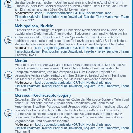
Sie das Beste aus frischem Obst herausholen und leckere Aufstriche für Ihr
Frühstück oder Ihre Backkreationen zaubern können. Ideal für alle, die Freude
am Einmachen und an süßen Köstlichkeiten haben.
Moderatoren:
koch
,
Jugendorganisation-GUTuN
,
Kochschule
,
mpc
,
Tierschutzaktivist
,
Kochbücher zum Download
,
Tag-der-Tiere-Hannover
,
Team
Themen:
237
Mehlspeisen, Nudeln
Entdecken Sie vielfältige Rezepte für köstliche Mehlspeisen und Nudeln. Von
traditionellen Gerichten wie Pfannkuchen, Kaiserschmarrn und Knödeln bis hin
zu hausgemachten Nudeln und Pasta-Spezialitäten – hier können Sie Ihre
Lieblingsrezepte teilen und neue Ideen für herzhafte und süße Speisen finden.
Perfekt für alle, die Freude am Kochen und Backen mit Mehlprodukten haben.
Moderatoren:
koch
,
Jugendorganisation-GUTuN
,
Kochschule
,
mpc
,
Tierschutzaktivist
,
Kochbücher zum Download
,
Tag-der-Tiere-Hannover
,
Team
Themen:
1629
Menüs
Entdecken Sie eine Auswahl an sorgfältig zusammengestellten Menüs, die Sie
online kostenlos nutzen können. Diese Menüs bieten Ihnen Inspiration für
komplette Mahlzeiten, von der Vorspeise bis zum Dessert. Perfekt für
besondere Anlässe oder einfach, um Ihre Gäste zu beeindrucken. Hier finden
Sie Menüs für jeden Geschmack, die Sie leicht nachkochen können.
Moderatoren:
koch
,
Jugendorganisation-GUTuN
,
Kochschule
,
mpc
,
Tierschutzaktivist
,
Kochbücher zum Download
,
Tag-der-Tiere-Hannover
,
Team
Themen:
71
Mercosur Kochrezepte (vegan)
Entdecken Sie die Vielfalt der veganen Küche der Mercosur-Staaten. Teilen und
finden Sie Rezepte, die die kulinarischen Traditionen von Ländern wie
Argentinien, Brasilien, Paraguay und Uruguay widerspiegeln – und das alles auf
pflanzlicher Basis. Von herzhafter Küche bis hin zu süßen Leckereien, hier
können Sie die reiche gastronomische Kultur Südamerikas erkunden, ganz
ohne tierische Produkte. Ideal für alle, die neue Aromen entdecken und ihre
vegane Kochkunst erweitern möchten.
Moderatoren:
koch
,
Jugendorganisation-GUTuN
,
Kochschule
,
mpc
,
Tierschutzaktivist
,
Kochbücher zum Download
,
Tag-der-Tiere-Hannover
,
Team
Themen:
5