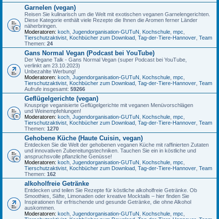
Garnelen (vegan)
Reisen Sie kulinarisch um die Welt mit exotischen veganen Garnelengerichten.
Diese Kategorie enthält viele Rezepte die Ihnen die Aromen ferner Länder
näherbringen.
Moderatoren:
koch
,
Jugendorganisation-GUTuN
,
Kochschule
,
mpc
,
Tierschutzaktivist
,
Kochbücher zum Download
,
Tag-der-Tiere-Hannover
,
Team
Themen:
24
Gans Normal Vegan (Podcast bei YouTube)
Der Vegane Talk - Gans Normal Vegan (super Podcast bei YouTube,
verlinkt am 23.10.2023)
Unbezahlte Werbung!
Moderatoren:
koch
,
Jugendorganisation-GUTuN
,
Kochschule
,
mpc
,
Tierschutzaktivist
,
Kochbücher zum Download
,
Tag-der-Tiere-Hannover
,
Team
Aufrufe insgesamt:
59266
Geflügelgerichte (vegan)
Knusprige veganisierte Geflügelgerichte mit veganen Menüvorschlägen
und Weinempfehlungen!
Moderatoren:
koch
,
Jugendorganisation-GUTuN
,
Kochschule
,
mpc
,
Tierschutzaktivist
,
Kochbücher zum Download
,
Tag-der-Tiere-Hannover
,
Team
Themen:
1270
Gehobene Küche (Haute Cuisin, vegan)
Entdecken Sie die Welt der gehobenen veganen Küche mit raffinierten Zutaten
und innovativen Zubereitungstechniken. Tauchen Sie ein in köstliche und
anspruchsvolle pflanzliche Genüsse!
Moderatoren:
koch
,
Jugendorganisation-GUTuN
,
Kochschule
,
mpc
,
Tierschutzaktivist
,
Kochbücher zum Download
,
Tag-der-Tiere-Hannover
,
Team
Themen:
162
alkoholfreie Getränke
Entdecken und teilen Sie Rezepte für köstliche alkoholfreie Getränke. Ob
Smoothies, Säfte, Limonaden oder kreative Mocktails – hier finden Sie
Inspirationen für erfrischende und gesunde Getränke, die ohne Alkohol
auskommen.
Moderatoren:
koch
,
Jugendorganisation-GUTuN
,
Kochschule
,
mpc
,