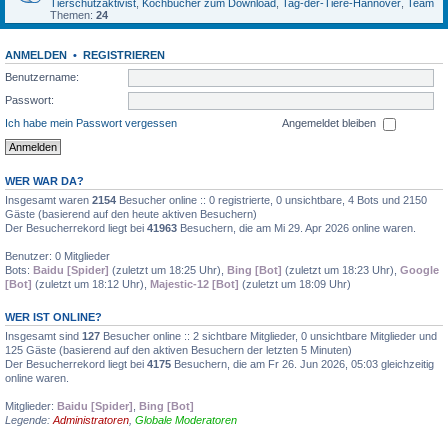
Tierschutzaktivist
,
Kochbücher zum Download
,
Tag-der-Tiere-Hannover
,
Team
Themen:
24
ANMELDEN
•
REGISTRIEREN
Benutzername:
Passwort:
Ich habe mein Passwort vergessen
Angemeldet bleiben
WER WAR DA?
Insgesamt waren
2154
Besucher online :: 0 registrierte, 0 unsichtbare, 4 Bots und 2150
Gäste (basierend auf den heute aktiven Besuchern)
Der Besucherrekord liegt bei
41963
Besuchern, die am Mi 29. Apr 2026 online waren.
Benutzer: 0 Mitglieder
Bots:
Baidu [Spider]
(zuletzt um 18:25 Uhr),
Bing [Bot]
(zuletzt um 18:23 Uhr),
Google
[Bot]
(zuletzt um 18:12 Uhr),
Majestic-12 [Bot]
(zuletzt um 18:09 Uhr)
WER IST ONLINE?
Insgesamt sind
127
Besucher online :: 2 sichtbare Mitglieder, 0 unsichtbare Mitglieder und
125 Gäste (basierend auf den aktiven Besuchern der letzten 5 Minuten)
Der Besucherrekord liegt bei
4175
Besuchern, die am Fr 26. Jun 2026, 05:03 gleichzeitig
online waren.
Mitglieder:
Baidu [Spider]
,
Bing [Bot]
Legende:
Administratoren
,
Globale Moderatoren