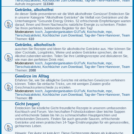
Tierschutzaktivist
,
Kochbücher zum Download
,
Tag-der-Tiere-Hannover
,
Team
Aufrufe insgesamt:
113340
Getränke, alkoholfrei
An dieser Stelle presentieren wir die Welt alkoholfreier Genüsse! Entdecken Sie
in unserer Kategorie "Alkoholfreie Getränke" die Vielfalt von Getränken und die
Unterhategorie "Gesunde Energy Drinks. 52 erfrischende Empfehlungen warten
darauf, Ihnen und Ihrem Nachwuchs natürliche Energie zu schenken. Finden
Sie Ihren perfekten, belebenden Begleiter für den Tag!
Moderatoren:
koch
,
Jugendorganisation-GUTuN
,
Kochschule
,
mpc
,
Tierschutzaktivist
,
Kochbücher zum Download
,
Tag-der-Tiere-Hannover
,
Team
Themen:
610
Getränke, alkoholisch
auschen Sie Rezepte und Ideen für alkoholische Getränke aus. Hier können Sie
über Cocktails, Longdrinks, Weine und andere Getränke sprechen, die mit
Alkohol zubereitet werden. Teilen Sie Ihre Lieblingsrezepte und diskutieren Sie,
wie man den perfekten Drink mixt.
Moderatoren:
koch
,
Jugendorganisation-GUTuN
,
Kochschule
,
mpc
,
Tierschutzaktivist
,
Kochbücher zum Download
,
Tag-der-Tiere-Hannover
,
Team
Themen:
2088
Gewürze im Alltag
Erfahren Sie, wie Sie alltägliche Gerichte mit einfachen Gewürzen verfeinern
können. Teilen Sie einfache Tricks, um mit wenigen Zutaten große
Geschmacksunterschiede zu erzielen.
Moderatoren:
koch
,
Jugendorganisation-GUTuN
,
Kochschule
,
mpc
,
Tierschutzaktivist
,
Kochbücher zum Download
,
Tag-der-Tiere-Hannover
,
Team
Themen:
89
Gicht (vegan)
Entdecken Sie köstliche Gicht-freundliche Rezepte in unserem umfassenden
Kochbuch und Forum. Von herzhaften Frühstücksideen über leichte Suppen
und erfrischende Salate bis hin zu schmackhaften Hauptgerichten und
verlockenden Desserts. Finden Sie auch gesunde Saucen, erfrischende
Getränke und einen praktischen 14-Tage-Ernährungsplan für ein genussvolles,
gichtarmes Leben.
Hinweis: Der Autor ist kein Arzt. Diese Gichtrezepte dienen als kulinarische