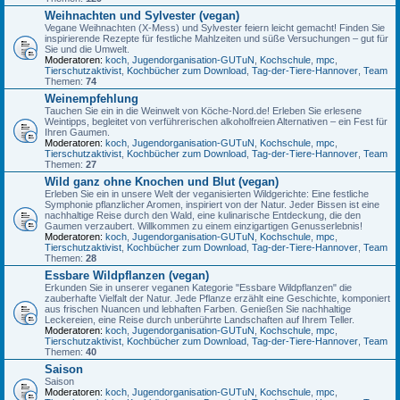
Weihnachten und Sylvester (vegan)
Vegane Weihnachten (X-Mess) und Sylvester feiern leicht gemacht! Finden Sie
inspirierende Rezepte für festliche Mahlzeiten und süße Versuchungen – gut für
Sie und die Umwelt.
Moderatoren:
koch
,
Jugendorganisation-GUTuN
,
Kochschule
,
mpc
,
Tierschutzaktivist
,
Kochbücher zum Download
,
Tag-der-Tiere-Hannover
,
Team
Themen:
74
Weinempfehlung
Tauchen Sie ein in die Weinwelt von Köche-Nord.de! Erleben Sie erlesene
Weintipps, begleitet von verführerischen alkoholfreien Alternativen – ein Fest für
Ihren Gaumen.
Moderatoren:
koch
,
Jugendorganisation-GUTuN
,
Kochschule
,
mpc
,
Tierschutzaktivist
,
Kochbücher zum Download
,
Tag-der-Tiere-Hannover
,
Team
Themen:
27
Wild ganz ohne Knochen und Blut (vegan)
Erleben Sie ein in unsere Welt der veganisierten Wildgerichte: Eine festliche
Symphonie pflanzlicher Aromen, inspiriert von der Natur. Jeder Bissen ist eine
nachhaltige Reise durch den Wald, eine kulinarische Entdeckung, die den
Gaumen verzaubert. Willkommen zu einem einzigartigen Genusserlebnis!
Moderatoren:
koch
,
Jugendorganisation-GUTuN
,
Kochschule
,
mpc
,
Tierschutzaktivist
,
Kochbücher zum Download
,
Tag-der-Tiere-Hannover
,
Team
Themen:
28
Essbare Wildpflanzen (vegan)
Erkunden Sie in unserer veganen Kategorie "Essbare Wildpflanzen" die
zauberhafte Vielfalt der Natur. Jede Pflanze erzählt eine Geschichte, komponiert
aus frischen Nuancen und lebhaften Farben. Genießen Sie nachhaltige
Leckereien, eine Reise durch unberührte Landschaften auf Ihrem Teller.
Moderatoren:
koch
,
Jugendorganisation-GUTuN
,
Kochschule
,
mpc
,
Tierschutzaktivist
,
Kochbücher zum Download
,
Tag-der-Tiere-Hannover
,
Team
Themen:
40
Saison
Saison
Moderatoren:
koch
,
Jugendorganisation-GUTuN
,
Kochschule
,
mpc
,