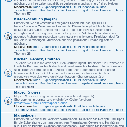
möchten, um ihre Lebensqualität zu verbessern und schmerzfrei zu bleiben.
Moderatoren:
koch
,
Jugendorganisation-GUTuN
,
Kochschule
,
mpc
,
Tierschutzaktivist
,
Kochbücher zum Download
,
Tag-der-Tiere-Hannover
,
Team
Themen:
57
Kriegskochbuch (vegan)
Entdecken Sie ein kostenloses veganes Kochbuch, das speziell für
herausfordernde Zeiten entwickelt wurde. Dieses Kriegskochbuch bietet
einfache, nahrhafte Rezepte mit Zutaten, die auch in Krisenzeiten leicht
verfügbar sind. Es zeigt, wie man mit begrenzten Mitteln schmackhafte und
gesunde Mahlzeiten zubereiten kann, ganz ohne tierische Produkte. Ideal für
alle, die in schwierigen Situationen auf eine pflanzliche Ernährung setzen
möchten.
Moderatoren:
koch
,
Jugendorganisation-GUTuN
,
Kochschule
,
mpc
,
Tierschutzaktivist
,
Kochbücher zum Download
,
Tag-der-Tiere-Hannover
,
Team
Themen:
26
Kuchen, Gebäck, Pralinen
Tauchen Sie ein in die Welt der süßen Verführungen! Hier finden Sie Rezepte für
köstliche Kuchen, zartes Gebäck und handgemachte Pralinen, die nicht vegan
sind. Teilen Sie Ihre Lieblingsrezepte, Tipps zur Zubereitung und Ideen für
besondere Anlässe. Ob klassisch oder modern, hier können Sie alles
entdecken, was das Herz von Naschkatzen höher schlagen lässt.
Moderatoren:
koch
,
Jugendorganisation-GUTuN
,
Kochschule
,
mpc
,
Tierschutzaktivist
,
Kochbücher zum Download
,
Tag-der-Tiere-Hannover
,
Team
Themen:
4159
Mapecl Stories
Mapecl Stories (Kurzgeschichten in deutsch und englisch)
Short stories in german and english (by Köche-Nord.de)
https://www.tumblr.com/mapecl-stories
Moderatoren:
koch
,
Jugendorganisation-GUTuN
,
Kochschule
,
mpc
,
Tierschutzaktivist
,
Kochbücher zum Download
,
Tag-der-Tiere-Hannover
,
Team
Marmeladen
Entdecken Sie die süße Welt der Marmeladen! Tauschen Sie Rezepte und Tipps
für die Zubereitung von hausgemachten Marmeladen, Gelees und Konfitüren
aus. Egal ob fruchtig, exotisch oder klassisch – hier finden Sie Inspirationen, wie