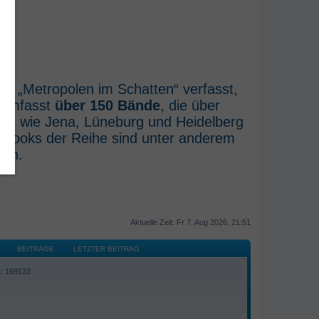
he „Metropolen im Schatten“ verfasst,
e umfasst
über 150 Bände
, die über
rte wie Jena, Lüneburg und Heidelberg
E-Books der Reihe sind unter anderem
ich.
Aktuelle Zeit: Fr 7. Aug 2026, 21:51
BEITRÄGE
LETZTER BEITRAG
t: 169133