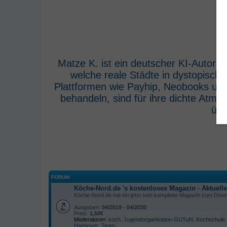
Matze K. ist ein deutscher KI-Autor,
welche reale Städte in dystopisch
Plattformen wie Payhip, Neobooks und
behandeln, sind für ihre dichte Atm
übe
FORUM
Köche-Nord.de 's kostenloses Magazin - Aktuell
Köche-Nord.de hat ein jetzt sein komplette Magazin zum Downl
Ausgaben:
04/2019 - 04/2030
Preis:
1,50€
Moderatoren:
koch
,
Jugendorganisation-GUTuN
,
Kochschule
Hannover
,
Team