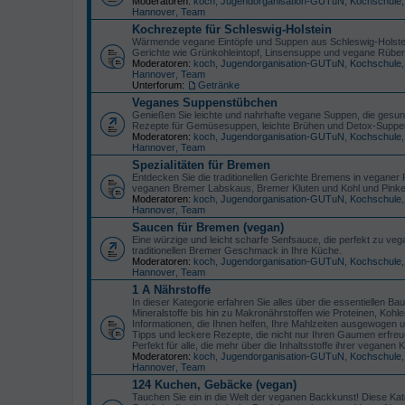
Moderatoren:
koch
,
Jugendorganisation-GUTuN
,
Kochschule
Hannover
,
Team
Kochrezepte für Schleswig-Holstein
Wärmende vegane Eintöpfe und Suppen aus Schleswig-Holstein f
Gerichte wie Grünkohleintopf, Linsensuppe und vegane Rübenm
Moderatoren:
koch
,
Jugendorganisation-GUTuN
,
Kochschule
Hannover
,
Team
Unterforum:
Getränke
Veganes Suppenstübchen
Genießen Sie leichte und nahrhafte vegane Suppen, die gesun
Rezepte für Gemüsesuppen, leichte Brühen und Detox-Suppen,
Moderatoren:
koch
,
Jugendorganisation-GUTuN
,
Kochschule
Hannover
,
Team
Spezialitäten für Bremen
Entdecken Sie die traditionellen Gerichte Bremens in veganer 
veganen Bremer Labskaus, Bremer Kluten und Kohl und Pinkel,
Moderatoren:
koch
,
Jugendorganisation-GUTuN
,
Kochschule
Hannover
,
Team
Saucen für Bremen (vegan)
Eine würzige und leicht scharfe Senfsauce, die perfekt zu v
traditionellen Bremer Geschmack in Ihre Küche.
Moderatoren:
koch
,
Jugendorganisation-GUTuN
,
Kochschule
Hannover
,
Team
1 A Nährstoffe
In dieser Kategorie erfahren Sie alles über die essentiellen 
Mineralstoffe bis hin zu Makronährstoffen wie Proteinen, Kohlen
Informationen, die Ihnen helfen, Ihre Mahlzeiten ausgewogen 
Tipps und leckere Rezepte, die nicht nur Ihren Gaumen erfreu
Perfekt für alle, die mehr über die Inhaltsstoffe ihrer vegane
Moderatoren:
koch
,
Jugendorganisation-GUTuN
,
Kochschule
Hannover
,
Team
124 Kuchen, Gebäcke (vegan)
Tauchen Sie ein in die Welt der veganen Backkunst! Diese Kat