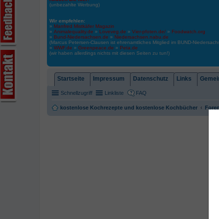
(unbezahlte Werbung)
Wir empfehlen:
»
Manfred Mistkäfer Magazin
»
Animalequality.de
»
Loveveg.de
»
Vier-pfoten.de/
»
Foodwatch.org
»
Bund-Niedersachsen.de
»
Niedersachsen.nabu.de
(Marcus Petersen-Clausen ist ehrenamtliches Mitglied im BUND-Niedersa
»
WWF.de
»
Greenpeace.de
»
Peta.de
(wir haben allerdings nichts mit diesen Seiten zu tun!)
Startseite
Impressum
Datenschutz
Links
Gemein
Schnellzugriff
Linkliste
FAQ
kostenlose Kochrezepte und kostenlose Kochbücher
Foren