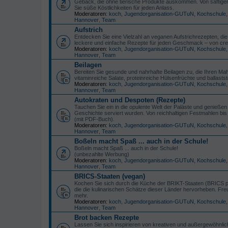
Gebäck, die ohne tierische Produkte auskommen. Von saftigen T
Sie süße Köstlichkeiten für jeden Anlass.
Moderatoren:
koch
,
Jugendorganisation-GUTuN
,
Kochschule
Hannover
,
Team
Aufstrich
Entdecken Sie eine Vielzahl an veganen Aufstrichrezepten, die
leckere und einfache Rezepte für jeden Geschmack – von cre
Moderatoren:
koch
,
Jugendorganisation-GUTuN
,
Kochschule
Hannover
,
Team
Beilagen
Bereiten Sie gesunde und nahrhafte Beilagen zu, die Ihren Mahl
vitaminreiche Salate, proteinreiche Hülsenfrüchte und ballastst
Moderatoren:
koch
,
Jugendorganisation-GUTuN
,
Kochschule
Hannover
,
Team
Autokraten und Despoten (Rezepte)
Tauchen Sie ein in die opulente Welt der Paläste und genieße
Geschichte serviert wurden. Von reichhaltigen Festmahlen bis h
(mit PDF-Buch).
Moderatoren:
koch
,
Jugendorganisation-GUTuN
,
Kochschule
Hannover
,
Team
Boßeln macht Spaß ... auch in der Schule!
Boßeln macht Spaß ... auch in der Schule!
(unbezahlte Werbung)
Moderatoren:
koch
,
Jugendorganisation-GUTuN
,
Kochschule
Hannover
,
Team
BRICS-Staaten (vegan)
Kochen Sie sich durch die Küche der BRIKT-Staaten (BRICS plu
die die kulinarischen Schätze dieser Länder hervorheben. Fre
mehr.
Moderatoren:
koch
,
Jugendorganisation-GUTuN
,
Kochschule
Hannover
,
Team
Brot backen Rezepte
Lassen Sie sich inspirieren von kreativen und außergewöhnlic