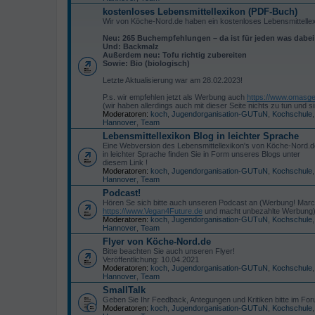
kostenloses Lebensmittellexikon (PDF-Buch)
Wir von Köche-Nord.de haben ein kostenloses Lebensmittelle
Neu: 265 Buchempfehlungen – da ist für jeden was dabe
Und: Backmalz
Außerdem neu: Tofu richtig zubereiten
Sowie: Bio (biologisch)
Letzte Aktualisierung war am 28.02.2023!
P.s. wir empfehlen jetzt als Werbung auch
https://www.omasge
(wir haben allerdings auch mit dieser Seite nichts zu tun un
Moderatoren:
koch
,
Jugendorganisation-GUTuN
,
Kochschule
Hannover
,
Team
Lebensmittellexikon Blog in leichter Sprache
Eine Webversion des Lebensmittellexikon's von Köche-Nord.d
in leichter Sprache finden Sie in Form unseres Blogs unter
diesem Link !
Moderatoren:
koch
,
Jugendorganisation-GUTuN
,
Kochschule
Hannover
,
Team
Podcast!
Hören Se sich bitte auch unseren Podcast an (Werbung! Marc
https://www.Vegan4Future.de
und macht unbezahlte Werbung)
Moderatoren:
koch
,
Jugendorganisation-GUTuN
,
Kochschule
Hannover
,
Team
Flyer von Köche-Nord.de
Bitte beachten Sie auch unseren Flyer!
Veröffentlichung: 10.04.2021
Moderatoren:
koch
,
Jugendorganisation-GUTuN
,
Kochschule
Hannover
,
Team
SmallTalk
Geben Sie Ihr Feedback, Antegungen und Kritiken bitte im Foru
Moderatoren:
koch
,
Jugendorganisation-GUTuN
,
Kochschule