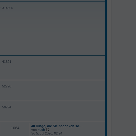
t: 314696
t: 41621
t: 52720
t: 50794
40 Dinge, die Sie bedenken so…
1064
von
koch
N
So 5. Jul 2026, 02:24