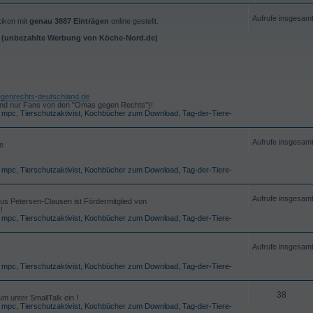
Aufrufe insgesam
xikon mit
genau 3887 Einträgen
online gestellt.
i (unbezahlte Werbung von Köche-Nord.de)
genrechts-deutschland.de
d sind nur Fans von den "Omas gegen Rechts")!
,
mpc
,
Tierschutzaktivist
,
Kochbücher zum Download
,
Tag-der-Tiere-
Aufrufe insgesam
e
,
mpc
,
Tierschutzaktivist
,
Kochbücher zum Download
,
Tag-der-Tiere-
Aufrufe insgesam
us Petersen-Clausen ist Fördermitglied von
!
,
mpc
,
Tierschutzaktivist
,
Kochbücher zum Download
,
Tag-der-Tiere-
Aufrufe insgesam
,
mpc
,
Tierschutzaktivist
,
Kochbücher zum Download
,
Tag-der-Tiere-
38
m unter SmallTalk ein !
,
mpc
,
Tierschutzaktivist
,
Kochbücher zum Download
,
Tag-der-Tiere-