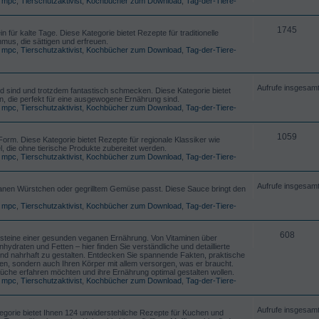
,
mpc
,
Tierschutzaktivist
,
Kochbücher zum Download
,
Tag-der-Tiere-
1745
ür kalte Tage. Diese Kategorie bietet Rezepte für traditionelle
us, die sättigen und erfreuen.
,
mpc
,
Tierschutzaktivist
,
Kochbücher zum Download
,
Tag-der-Tiere-
Aufrufe insgesam
d sind und trotzdem fantastisch schmecken. Diese Kategorie bietet
 die perfekt für eine ausgewogene Ernährung sind.
,
mpc
,
Tierschutzaktivist
,
Kochbücher zum Download
,
Tag-der-Tiere-
1059
Form. Diese Kategorie bietet Rezepte für regionale Klassiker wie
 die ohne tierische Produkte zubereitet werden.
,
mpc
,
Tierschutzaktivist
,
Kochbücher zum Download
,
Tag-der-Tiere-
Aufrufe insgesam
eganen Würstchen oder gegrilltem Gemüse passt. Diese Sauce bringt den
,
mpc
,
Tierschutzaktivist
,
Kochbücher zum Download
,
Tag-der-Tiere-
608
Bausteine einer gesunden veganen Ernährung. Von Vitaminen über
hydraten und Fetten – hier finden Sie verständliche und detaillierte
und nahrhaft zu gestalten. Entdecken Sie spannende Fakten, praktische
en, sondern auch Ihren Körper mit allem versorgen, was er braucht.
n Küche erfahren möchten und ihre Ernährung optimal gestalten wollen.
,
mpc
,
Tierschutzaktivist
,
Kochbücher zum Download
,
Tag-der-Tiere-
Aufrufe insgesam
egorie bietet Ihnen 124 unwiderstehliche Rezepte für Kuchen und