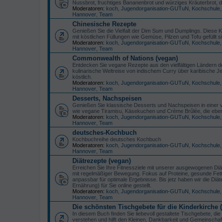
Nussbrot, fruchtiges Bananenbrot und würziges Kräuterbrot,
Moderatoren:
koch
,
Jugendorganisation-GUTuN
,
Kochschule
Hannover
,
Team
Chinesische Rezepte
Genießen Sie die Vielfalt der Dim Sum und Dumplings. Diese K
mit köstlichen Füllungen wie Gemüse, Pilzen und Tofu gefüllt s
Moderatoren:
koch
,
Jugendorganisation-GUTuN
,
Kochschule
Hannover
,
Team
Commonwealth of Nations (vegan)
Entdecken Sie vegane Rezepte aus den vielfältigen Ländern d
kulinarische Weltreise von indischem Curry über karibische Je
köstlich.
Moderatoren:
koch
,
Jugendorganisation-GUTuN
,
Kochschule
Hannover
,
Team
Desserts, Nachspeisen
Genießen Sie klassische Desserts und Nachspeisen in einer ve
wie vegane Tiramisu, Käsekuchen und Crème Brûlée, die ebenso
Moderatoren:
koch
,
Jugendorganisation-GUTuN
,
Kochschule
Hannover
,
Team
deutsches-Kochbuch
Kochbuchreihe deutsches Kochbuch
Moderatoren:
koch
,
Jugendorganisation-GUTuN
,
Kochschule
Hannover
,
Team
Diätrezepte (vegan)
Erreichen Sie Ihre Fitnessziele mit unserer ausgewogenen Diät!
mit regelmäßiger Bewegung. Fokus auf Proteine, gesunde Fette
anpassbar für optimale Ergebnisse. Bis jetz haben wir die D
Ernährung) für Sie online gestellt.
Moderatoren:
koch
,
Jugendorganisation-GUTuN
,
Kochschule
Hannover
,
Team
Die schönsten Tischgebete für die Kinderkirche
In diesem Buch finden Sie liebevoll gestaltete Tischgebete, di
verstehen und hilft den Kleinen, Dankbarkeit und Gemeinschaf