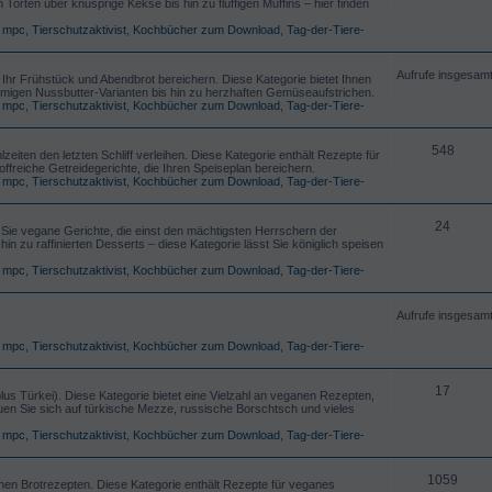
orten über knusprige Kekse bis hin zu fluffigen Muffins – hier finden
,
mpc
,
Tierschutzaktivist
,
Kochbücher zum Download
,
Tag-der-Tiere-
Aufrufe insgesam
 Ihr Frühstück und Abendbrot bereichern. Diese Kategorie bietet Ihnen
migen Nussbutter-Varianten bis hin zu herzhaften Gemüseaufstrichen.
,
mpc
,
Tierschutzaktivist
,
Kochbücher zum Download
,
Tag-der-Tiere-
548
zeiten den letzten Schliff verleihen. Diese Kategorie enthält Rezepte für
offreiche Getreidegerichte, die Ihren Speiseplan bereichern.
,
mpc
,
Tierschutzaktivist
,
Kochbücher zum Download
,
Tag-der-Tiere-
24
n Sie vegane Gerichte, die einst den mächtigsten Herrschern der
in zu raffinierten Desserts – diese Kategorie lässt Sie königlich speisen
,
mpc
,
Tierschutzaktivist
,
Kochbücher zum Download
,
Tag-der-Tiere-
Aufrufe insgesam
,
mpc
,
Tierschutzaktivist
,
Kochbücher zum Download
,
Tag-der-Tiere-
17
s Türkei). Diese Kategorie bietet eine Vielzahl an veganen Rezepten,
uen Sie sich auf türkische Mezze, russische Borschtsch und vieles
,
mpc
,
Tierschutzaktivist
,
Kochbücher zum Download
,
Tag-der-Tiere-
1059
hen Brotrezepten. Diese Kategorie enthält Rezepte für veganes