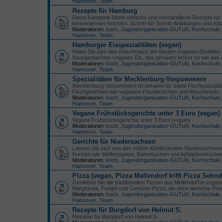
Hannover
,
Team
Rezepte für Hamburg
Diese Kategorie bietet einfache und verständliche Rezepte f
kennenlernen möchten. Schritt-für-Schritt-Anleitungen und nü
Moderatoren:
koch
,
Jugendorganisation-GUTuN
,
Kochschule
Hannover
,
Team
Hamburger Eisspezialitäten (vegan)
Holen Sie sich den Geschmack der besten veganen Eisdielen 
hausgemachtes veganes Eis, das genauso lecker ist wie das au
Moderatoren:
koch
,
Jugendorganisation-GUTuN
,
Kochschule
Hannover
,
Team
Spezialitäten für Mecklenburg-Vorpommern
Mecklenburg-Vorpommern ist bekannt für seine Fischspezialitäte
Fischgerichten wie veganem Fischbrötchen und Räuchertofu,
Moderatoren:
koch
,
Jugendorganisation-GUTuN
,
Kochschule
Hannover
,
Team
Vegane Frühstücksgerichte unter 3 Euro (vegan)
Vegane Frühstücksgerichte unter 3 Euro (vegan)
Moderatoren:
koch
,
Jugendorganisation-GUTuN
,
Kochschule
Hannover
,
Team
Gerichte für Niedersachsen
Lassen Sie sich von den süßen Köstlichkeiten Niedersachsens
Kuchen wie Welfenspeise, Butterkuchen und Apfelpfannkuchen
Moderatoren:
koch
,
Jugendorganisation-GUTuN
,
Kochschule
Hannover
,
Team
Pizza (vegan, Pizza Mellendorf trifft Pizza Sehnd
Genießen Sie die traditionellen Pizzen aus Mellendorf in vegan
Margherita, Funghi und Gemüse-Pizza, die ohne tierische Pro
Moderatoren:
koch
,
Jugendorganisation-GUTuN
,
Kochschule
Hannover
,
Team
Rezepte für Burgdorf von Helmut S.
Rezepte für Burgdorf von Helmut S.