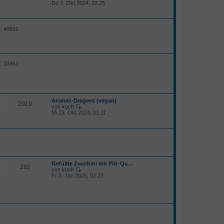
N
Do 3. Okt 2024, 22:25
r
e
B
u
e
e
i
s
t
t: 40501
t
r
e
a
r
g
B
e
i
t: 33861
t
r
a
g
Ananas-Dragees (vegan)
2919
von
koch
N
Mi 23. Okt 2024, 01:11
e
u
e
s
t
e
r
B
Gefüllte Zucchini mit Pilz-Qu…
e
282
von
koch
i
N
Fr 3. Jan 2025, 02:23
t
e
r
u
a
e
g
s
t
e
r
B