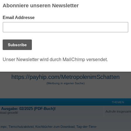
 der die umfangreiche Dark- und Urban-Fantasy-Rei
e Szenarien des Jahres 2100 verwandelt. Die Seri
 Hugendubel vertrieben werden. Die Werke, die O
osphäre und technologische Themen bekannt. Die 
r Hugendubel, Amazon und Barnes & Noble erhältl
https://payhip.com/MetropolenimSchatten
(Werbung in eigener Sache)
THEMEN
e Ausgabe: 02/2025 (PDF-Buch)!
Aufrufe insgesam
oad gestellt!
,
mpc
,
Tierschutzaktivist
,
Kochbücher zum Download
,
Tag-der-Tiere-