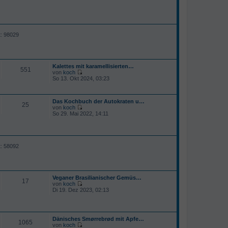
e
i
t
r
a
g
t: 98029
Kalettes mit karamellisierten…
551
von
koch
N
So 13. Okt 2024, 03:23
e
u
e
Das Kochbuch der Autokraten u…
s
25
von
koch
t
N
So 29. Mai 2022, 14:11
e
e
r
u
B
e
e
s
i
t
t
t: 58092
e
r
r
a
B
g
e
i
Veganer Brasilianischer Gemüs…
t
17
von
koch
r
N
Di 19. Dez 2023, 02:13
a
e
g
u
e
s
Dänisches Smørrebrød mit Apfe…
t
1065
von
koch
e