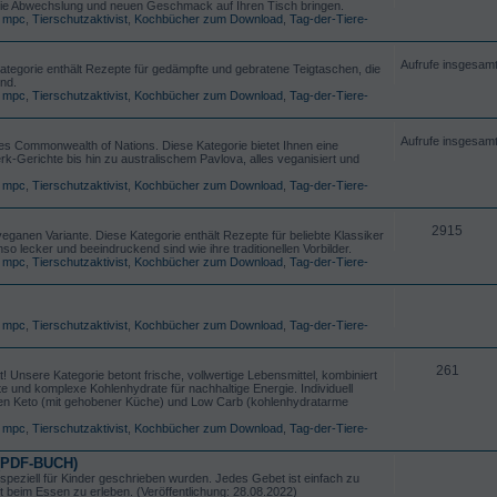
 die Abwechslung und neuen Geschmack auf Ihren Tisch bringen.
,
mpc
,
Tierschutzaktivist
,
Kochbücher zum Download
,
Tag-der-Tiere-
Aufrufe insgesam
ategorie enthält Rezepte für gedämpfte und gebratene Teigtaschen, die
ind.
,
mpc
,
Tierschutzaktivist
,
Kochbücher zum Download
,
Tag-der-Tiere-
Aufrufe insgesam
es Commonwealth of Nations. Diese Kategorie bietet Ihnen eine
rk-Gerichte bis hin zu australischem Pavlova, alles veganisiert und
,
mpc
,
Tierschutzaktivist
,
Kochbücher zum Download
,
Tag-der-Tiere-
2915
ganen Variante. Diese Kategorie enthält Rezepte für beliebte Klassiker
 lecker und beeindruckend sind wie ihre traditionellen Vorbilder.
,
mpc
,
Tierschutzaktivist
,
Kochbücher zum Download
,
Tag-der-Tiere-
,
mpc
,
Tierschutzaktivist
,
Kochbücher zum Download
,
Tag-der-Tiere-
261
 Unsere Kategorie betont frische, vollwertige Lebensmittel, kombiniert
 und komplexe Kohlenhydrate für nachhaltige Energie. Individuell
iäten Keto (mit gehobener Küche) und Low Carb (kohlenhydratarme
,
mpc
,
Tierschutzaktivist
,
Kochbücher zum Download
,
Tag-der-Tiere-
 (PDF-BUCH)
e speziell für Kinder geschrieben wurden. Jedes Gebet ist einfach zu
t beim Essen zu erleben. (Veröffentlichung: 28.08.2022)