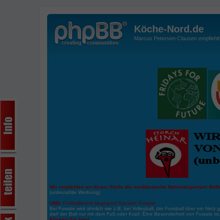
Köche-Nord.de
Marcus Petersen-Clausen empfiehlt d
Wir empfehlen an dieser Stelle die norddeutsche Nationalsportart:
Boße
(unbezahlte Werbung)
UND:
Fußballtennis begegnet Squash: Fuwate
Bei Fuwate wird ähnlich wie z.B. bei Volleyball, der Fussball über ein Netz 
darf der Ball nur mit dem Fuß oder Kopf. Eine Besonderheit von Fuwate ist
Klicken Sie hier!