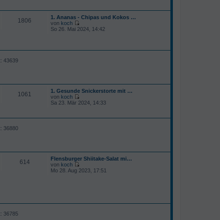
r
a
g
1. Ananas - Chipas und Kokos …
1806
von
koch
N
So 26. Mai 2024, 14:42
e
u
e
s
t
t: 43639
e
r
B
e
i
1. Gesunde Snickerstorte mit …
t
1061
von
koch
r
N
Sa 23. Mär 2024, 14:33
a
e
g
u
e
s
t: 36880
t
e
r
B
e
Flensburger Shiitake-Salat mi…
i
614
von
koch
t
N
Mo 28. Aug 2023, 17:51
r
e
a
u
g
e
s
t
e
r
t: 36785
B