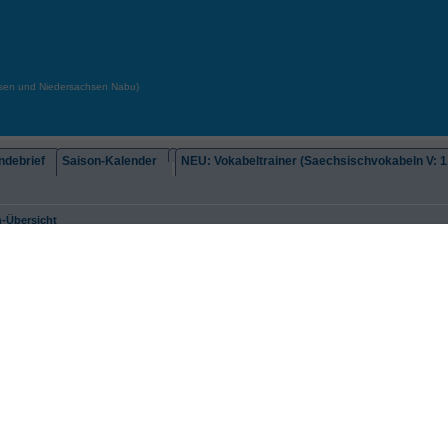
chsen und Niedersachsen Nabu)
debrief
Saison-Kalender
NEU: Vokabeltrainer (Saechsischvokabeln V: 1.
-Übersicht