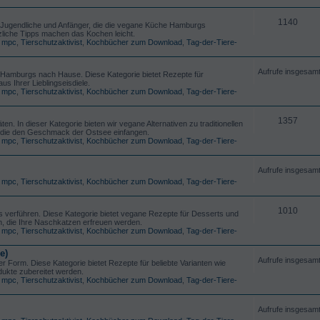
1140
ür Jugendliche und Anfänger, die die vegane Küche Hamburgs
tzliche Tipps machen das Kochen leicht.
,
mpc
,
Tierschutzaktivist
,
Kochbücher zum Download
,
Tag-der-Tiere-
Aufrufe insgesam
Hamburgs nach Hause. Diese Kategorie bietet Rezepte für
s Ihrer Lieblingseisdiele.
,
mpc
,
Tierschutzaktivist
,
Kochbücher zum Download
,
Tag-der-Tiere-
1357
n. In dieser Kategorie bieten wir vegane Alternativen zu traditionellen
 die den Geschmack der Ostsee einfangen.
,
mpc
,
Tierschutzaktivist
,
Kochbücher zum Download
,
Tag-der-Tiere-
Aufrufe insgesam
,
mpc
,
Tierschutzaktivist
,
Kochbücher zum Download
,
Tag-der-Tiere-
1010
 verführen. Diese Kategorie bietet vegane Rezepte für Desserts und
, die Ihre Naschkatzen erfreuen werden.
,
mpc
,
Tierschutzaktivist
,
Kochbücher zum Download
,
Tag-der-Tiere-
e)
Aufrufe insgesam
er Form. Diese Kategorie bietet Rezepte für beliebte Varianten wie
dukte zubereitet werden.
,
mpc
,
Tierschutzaktivist
,
Kochbücher zum Download
,
Tag-der-Tiere-
Aufrufe insgesam