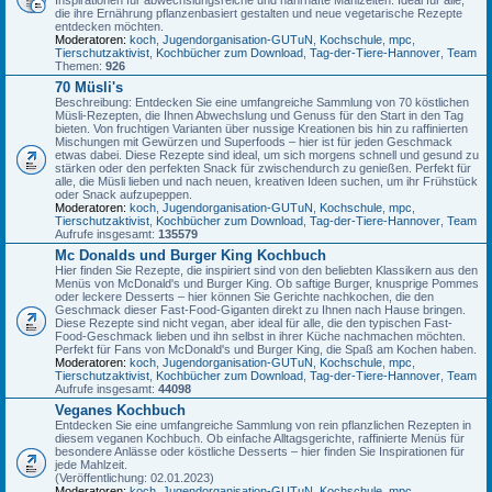
die ihre Ernährung pflanzenbasiert gestalten und neue vegetarische Rezepte
entdecken möchten.
Moderatoren:
koch
,
Jugendorganisation-GUTuN
,
Kochschule
,
mpc
,
Tierschutzaktivist
,
Kochbücher zum Download
,
Tag-der-Tiere-Hannover
,
Team
Themen:
926
70 Müsli's
Beschreibung: Entdecken Sie eine umfangreiche Sammlung von 70 köstlichen
Müsli-Rezepten, die Ihnen Abwechslung und Genuss für den Start in den Tag
bieten. Von fruchtigen Varianten über nussige Kreationen bis hin zu raffinierten
Mischungen mit Gewürzen und Superfoods – hier ist für jeden Geschmack
etwas dabei. Diese Rezepte sind ideal, um sich morgens schnell und gesund zu
stärken oder den perfekten Snack für zwischendurch zu genießen. Perfekt für
alle, die Müsli lieben und nach neuen, kreativen Ideen suchen, um ihr Frühstück
oder Snack aufzupeppen.
Moderatoren:
koch
,
Jugendorganisation-GUTuN
,
Kochschule
,
mpc
,
Tierschutzaktivist
,
Kochbücher zum Download
,
Tag-der-Tiere-Hannover
,
Team
Aufrufe insgesamt:
135579
Mc Donalds und Burger King Kochbuch
Hier finden Sie Rezepte, die inspiriert sind von den beliebten Klassikern aus den
Menüs von McDonald's und Burger King. Ob saftige Burger, knusprige Pommes
oder leckere Desserts – hier können Sie Gerichte nachkochen, die den
Geschmack dieser Fast-Food-Giganten direkt zu Ihnen nach Hause bringen.
Diese Rezepte sind nicht vegan, aber ideal für alle, die den typischen Fast-
Food-Geschmack lieben und ihn selbst in ihrer Küche nachmachen möchten.
Perfekt für Fans von McDonald's und Burger King, die Spaß am Kochen haben.
Moderatoren:
koch
,
Jugendorganisation-GUTuN
,
Kochschule
,
mpc
,
Tierschutzaktivist
,
Kochbücher zum Download
,
Tag-der-Tiere-Hannover
,
Team
Aufrufe insgesamt:
44098
Veganes Kochbuch
Entdecken Sie eine umfangreiche Sammlung von rein pflanzlichen Rezepten in
diesem veganen Kochbuch. Ob einfache Alltagsgerichte, raffinierte Menüs für
besondere Anlässe oder köstliche Desserts – hier finden Sie Inspirationen für
jede Mahlzeit.
(Veröffentlichung: 02.01.2023)
Moderatoren:
koch
,
Jugendorganisation-GUTuN
,
Kochschule
,
mpc
,