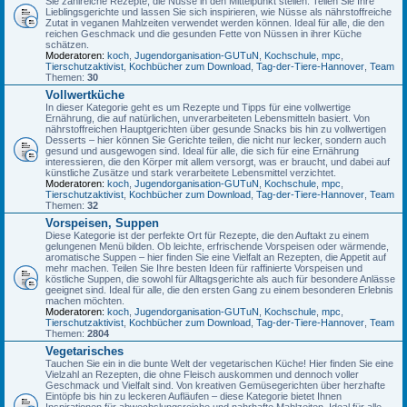
Sie zahlreiche Rezepte, die Nüsse in den Mittelpunkt stellen. Teilen Sie Ihre
Lieblingsgerichte und lassen Sie sich inspirieren, wie Nüsse als nährstoffreiche
Zutat in veganen Mahlzeiten verwendet werden können. Ideal für alle, die den
reichen Geschmack und die gesunden Fette von Nüssen in ihrer Küche
schätzen.
Moderatoren:
koch
,
Jugendorganisation-GUTuN
,
Kochschule
,
mpc
,
Tierschutzaktivist
,
Kochbücher zum Download
,
Tag-der-Tiere-Hannover
,
Team
Themen:
30
Vollwertküche
In dieser Kategorie geht es um Rezepte und Tipps für eine vollwertige
Ernährung, die auf natürlichen, unverarbeiteten Lebensmitteln basiert. Von
nährstoffreichen Hauptgerichten über gesunde Snacks bis hin zu vollwertigen
Desserts – hier können Sie Gerichte teilen, die nicht nur lecker, sondern auch
gesund und ausgewogen sind. Ideal für alle, die sich für eine Ernährung
interessieren, die den Körper mit allem versorgt, was er braucht, und dabei auf
künstliche Zusätze und stark verarbeitete Lebensmittel verzichtet.
Moderatoren:
koch
,
Jugendorganisation-GUTuN
,
Kochschule
,
mpc
,
Tierschutzaktivist
,
Kochbücher zum Download
,
Tag-der-Tiere-Hannover
,
Team
Themen:
32
Vorspeisen, Suppen
Diese Kategorie ist der perfekte Ort für Rezepte, die den Auftakt zu einem
gelungenen Menü bilden. Ob leichte, erfrischende Vorspeisen oder wärmende,
aromatische Suppen – hier finden Sie eine Vielfalt an Rezepten, die Appetit auf
mehr machen. Teilen Sie Ihre besten Ideen für raffinierte Vorspeisen und
köstliche Suppen, die sowohl für Alltagsgerichte als auch für besondere Anlässe
geeignet sind. Ideal für alle, die den ersten Gang zu einem besonderen Erlebnis
machen möchten.
Moderatoren:
koch
,
Jugendorganisation-GUTuN
,
Kochschule
,
mpc
,
Tierschutzaktivist
,
Kochbücher zum Download
,
Tag-der-Tiere-Hannover
,
Team
Themen:
2804
Vegetarisches
Tauchen Sie ein in die bunte Welt der vegetarischen Küche! Hier finden Sie eine
Vielzahl an Rezepten, die ohne Fleisch auskommen und dennoch voller
Geschmack und Vielfalt sind. Von kreativen Gemüsegerichten über herzhafte
Eintöpfe bis hin zu leckeren Aufläufen – diese Kategorie bietet Ihnen
Inspirationen für abwechslungsreiche und nahrhafte Mahlzeiten. Ideal für alle,