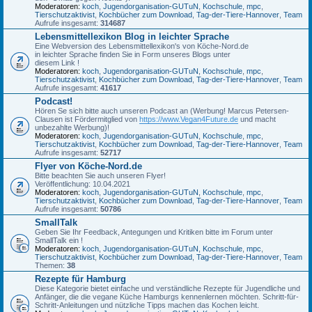
Moderatoren:
koch
,
Jugendorganisation-GUTuN
,
Kochschule
,
mpc
,
Tierschutzaktivist
,
Kochbücher zum Download
,
Tag-der-Tiere-Hannover
,
Team
Aufrufe insgesamt:
314687
Lebensmittellexikon Blog in leichter Sprache
Eine Webversion des Lebensmittellexikon's von Köche-Nord.de
in leichter Sprache finden Sie in Form unseres Blogs unter
diesem Link !
Moderatoren:
koch
,
Jugendorganisation-GUTuN
,
Kochschule
,
mpc
,
Tierschutzaktivist
,
Kochbücher zum Download
,
Tag-der-Tiere-Hannover
,
Team
Aufrufe insgesamt:
41617
Podcast!
Hören Se sich bitte auch unseren Podcast an (Werbung! Marcus Petersen-
Clausen ist Fördermitglied von
https://www.Vegan4Future.de
und macht
unbezahlte Werbung)!
Moderatoren:
koch
,
Jugendorganisation-GUTuN
,
Kochschule
,
mpc
,
Tierschutzaktivist
,
Kochbücher zum Download
,
Tag-der-Tiere-Hannover
,
Team
Aufrufe insgesamt:
52717
Flyer von Köche-Nord.de
Bitte beachten Sie auch unseren Flyer!
Veröffentlichung: 10.04.2021
Moderatoren:
koch
,
Jugendorganisation-GUTuN
,
Kochschule
,
mpc
,
Tierschutzaktivist
,
Kochbücher zum Download
,
Tag-der-Tiere-Hannover
,
Team
Aufrufe insgesamt:
50786
SmallTalk
Geben Sie Ihr Feedback, Antegungen und Kritiken bitte im Forum unter
SmallTalk ein !
Moderatoren:
koch
,
Jugendorganisation-GUTuN
,
Kochschule
,
mpc
,
Tierschutzaktivist
,
Kochbücher zum Download
,
Tag-der-Tiere-Hannover
,
Team
Themen:
38
Rezepte für Hamburg
Diese Kategorie bietet einfache und verständliche Rezepte für Jugendliche und
Anfänger, die die vegane Küche Hamburgs kennenlernen möchten. Schritt-für-
Schritt-Anleitungen und nützliche Tipps machen das Kochen leicht.