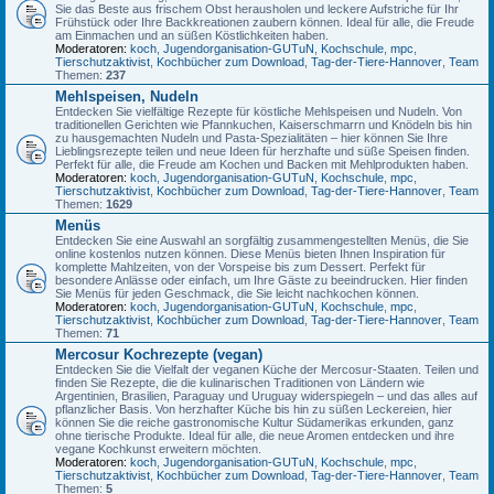
Sie das Beste aus frischem Obst herausholen und leckere Aufstriche für Ihr
Frühstück oder Ihre Backkreationen zaubern können. Ideal für alle, die Freude
am Einmachen und an süßen Köstlichkeiten haben.
Moderatoren:
koch
,
Jugendorganisation-GUTuN
,
Kochschule
,
mpc
,
Tierschutzaktivist
,
Kochbücher zum Download
,
Tag-der-Tiere-Hannover
,
Team
Themen:
237
Mehlspeisen, Nudeln
Entdecken Sie vielfältige Rezepte für köstliche Mehlspeisen und Nudeln. Von
traditionellen Gerichten wie Pfannkuchen, Kaiserschmarrn und Knödeln bis hin
zu hausgemachten Nudeln und Pasta-Spezialitäten – hier können Sie Ihre
Lieblingsrezepte teilen und neue Ideen für herzhafte und süße Speisen finden.
Perfekt für alle, die Freude am Kochen und Backen mit Mehlprodukten haben.
Moderatoren:
koch
,
Jugendorganisation-GUTuN
,
Kochschule
,
mpc
,
Tierschutzaktivist
,
Kochbücher zum Download
,
Tag-der-Tiere-Hannover
,
Team
Themen:
1629
Menüs
Entdecken Sie eine Auswahl an sorgfältig zusammengestellten Menüs, die Sie
online kostenlos nutzen können. Diese Menüs bieten Ihnen Inspiration für
komplette Mahlzeiten, von der Vorspeise bis zum Dessert. Perfekt für
besondere Anlässe oder einfach, um Ihre Gäste zu beeindrucken. Hier finden
Sie Menüs für jeden Geschmack, die Sie leicht nachkochen können.
Moderatoren:
koch
,
Jugendorganisation-GUTuN
,
Kochschule
,
mpc
,
Tierschutzaktivist
,
Kochbücher zum Download
,
Tag-der-Tiere-Hannover
,
Team
Themen:
71
Mercosur Kochrezepte (vegan)
Entdecken Sie die Vielfalt der veganen Küche der Mercosur-Staaten. Teilen und
finden Sie Rezepte, die die kulinarischen Traditionen von Ländern wie
Argentinien, Brasilien, Paraguay und Uruguay widerspiegeln – und das alles auf
pflanzlicher Basis. Von herzhafter Küche bis hin zu süßen Leckereien, hier
können Sie die reiche gastronomische Kultur Südamerikas erkunden, ganz
ohne tierische Produkte. Ideal für alle, die neue Aromen entdecken und ihre
vegane Kochkunst erweitern möchten.
Moderatoren:
koch
,
Jugendorganisation-GUTuN
,
Kochschule
,
mpc
,
Tierschutzaktivist
,
Kochbücher zum Download
,
Tag-der-Tiere-Hannover
,
Team
Themen:
5