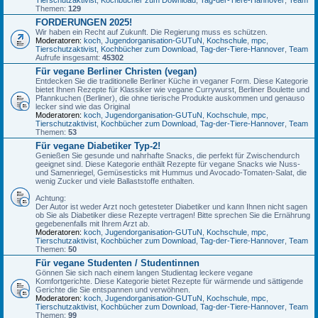
Themen:
129
FORDERUNGEN 2025!
Wir haben ein Recht auf Zukunft. Die Regierung muss es schützen.
Moderatoren:
koch
,
Jugendorganisation-GUTuN
,
Kochschule
,
mpc
,
Tierschutzaktivist
,
Kochbücher zum Download
,
Tag-der-Tiere-Hannover
,
Team
Aufrufe insgesamt:
45302
Für vegane Berliner Christen (vegan)
Entdecken Sie die traditionelle Berliner Küche in veganer Form. Diese Kategorie
bietet Ihnen Rezepte für Klassiker wie vegane Currywurst, Berliner Boulette und
Pfannkuchen (Berliner), die ohne tierische Produkte auskommen und genauso
lecker sind wie das Original
Moderatoren:
koch
,
Jugendorganisation-GUTuN
,
Kochschule
,
mpc
,
Tierschutzaktivist
,
Kochbücher zum Download
,
Tag-der-Tiere-Hannover
,
Team
Themen:
53
Für vegane Diabetiker Typ-2!
Genießen Sie gesunde und nahrhafte Snacks, die perfekt für Zwischendurch
geeignet sind. Diese Kategorie enthält Rezepte für vegane Snacks wie Nuss-
und Samenriegel, Gemüsesticks mit Hummus und Avocado-Tomaten-Salat, die
wenig Zucker und viele Ballaststoffe enthalten.
Achtung:
Der Autor ist weder Arzt noch getesteter Diabetiker und kann Ihnen nicht sagen
ob Sie als Diabetiker diese Rezepte vertragen! Bitte sprechen Sie die Ernährung
gegebenenfalls mit Ihrem Arzt ab.
Moderatoren:
koch
,
Jugendorganisation-GUTuN
,
Kochschule
,
mpc
,
Tierschutzaktivist
,
Kochbücher zum Download
,
Tag-der-Tiere-Hannover
,
Team
Themen:
50
Für vegane Studenten / Studentinnen
Gönnen Sie sich nach einem langen Studientag leckere vegane
Komfortgerichte. Diese Kategorie bietet Rezepte für wärmende und sättigende
Gerichte die Sie entspannen und verwöhnen.
Moderatoren:
koch
,
Jugendorganisation-GUTuN
,
Kochschule
,
mpc
,
Tierschutzaktivist
,
Kochbücher zum Download
,
Tag-der-Tiere-Hannover
,
Team
Themen:
99