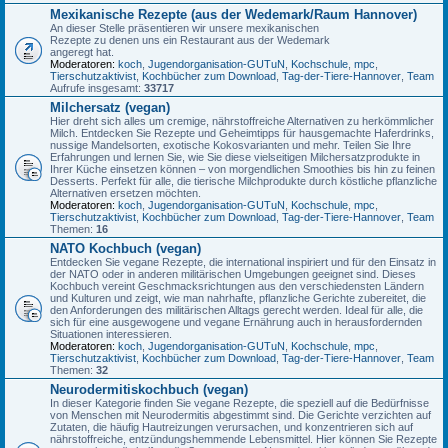
Mexikanische Rezepte (aus der Wedemark/Raum Hannover)
An dieser Stelle präsentieren wir unsere mexikanischen
Rezepte zu denen uns ein Restaurant aus der Wedemark
angeregt hat.
Moderatoren:
koch
,
Jugendorganisation-GUTuN
,
Kochschule
,
mpc
,
Tierschutzaktivist
,
Kochbücher zum Download
,
Tag-der-Tiere-Hannover
,
Team
Aufrufe insgesamt:
33717
Milchersatz (vegan)
Hier dreht sich alles um cremige, nährstoffreiche Alternativen zu herkömmlicher
Milch. Entdecken Sie Rezepte und Geheimtipps für hausgemachte Haferdrinks,
nussige Mandelsorten, exotische Kokosvarianten und mehr. Teilen Sie Ihre
Erfahrungen und lernen Sie, wie Sie diese vielseitigen Milchersatzprodukte in
Ihrer Küche einsetzen können – von morgendlichen Smoothies bis hin zu feinen
Desserts. Perfekt für alle, die tierische Milchprodukte durch köstliche pflanzliche
Alternativen ersetzen möchten.
Moderatoren:
koch
,
Jugendorganisation-GUTuN
,
Kochschule
,
mpc
,
Tierschutzaktivist
,
Kochbücher zum Download
,
Tag-der-Tiere-Hannover
,
Team
Themen:
16
NATO Kochbuch (vegan)
Entdecken Sie vegane Rezepte, die international inspiriert und für den Einsatz in
der NATO oder in anderen militärischen Umgebungen geeignet sind. Dieses
Kochbuch vereint Geschmacksrichtungen aus den verschiedensten Ländern
und Kulturen und zeigt, wie man nahrhafte, pflanzliche Gerichte zubereitet, die
den Anforderungen des militärischen Alltags gerecht werden. Ideal für alle, die
sich für eine ausgewogene und vegane Ernährung auch in herausfordernden
Situationen interessieren.
Moderatoren:
koch
,
Jugendorganisation-GUTuN
,
Kochschule
,
mpc
,
Tierschutzaktivist
,
Kochbücher zum Download
,
Tag-der-Tiere-Hannover
,
Team
Themen:
32
Neurodermitiskochbuch (vegan)
In dieser Kategorie finden Sie vegane Rezepte, die speziell auf die Bedürfnisse
von Menschen mit Neurodermitis abgestimmt sind. Die Gerichte verzichten auf
Zutaten, die häufig Hautreizungen verursachen, und konzentrieren sich auf
nährstoffreiche, entzündungshemmende Lebensmittel. Hier können Sie Rezepte