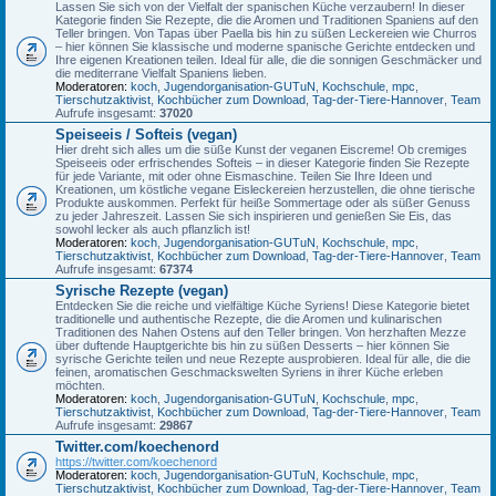
Lassen Sie sich von der Vielfalt der spanischen Küche verzaubern! In dieser
Kategorie finden Sie Rezepte, die die Aromen und Traditionen Spaniens auf den
Teller bringen. Von Tapas über Paella bis hin zu süßen Leckereien wie Churros
– hier können Sie klassische und moderne spanische Gerichte entdecken und
Ihre eigenen Kreationen teilen. Ideal für alle, die die sonnigen Geschmäcker und
die mediterrane Vielfalt Spaniens lieben.
Moderatoren:
koch
,
Jugendorganisation-GUTuN
,
Kochschule
,
mpc
,
Tierschutzaktivist
,
Kochbücher zum Download
,
Tag-der-Tiere-Hannover
,
Team
Aufrufe insgesamt:
37020
Speiseeis / Softeis (vegan)
Hier dreht sich alles um die süße Kunst der veganen Eiscreme! Ob cremiges
Speiseeis oder erfrischendes Softeis – in dieser Kategorie finden Sie Rezepte
für jede Variante, mit oder ohne Eismaschine. Teilen Sie Ihre Ideen und
Kreationen, um köstliche vegane Eisleckereien herzustellen, die ohne tierische
Produkte auskommen. Perfekt für heiße Sommertage oder als süßer Genuss
zu jeder Jahreszeit. Lassen Sie sich inspirieren und genießen Sie Eis, das
sowohl lecker als auch pflanzlich ist!
Moderatoren:
koch
,
Jugendorganisation-GUTuN
,
Kochschule
,
mpc
,
Tierschutzaktivist
,
Kochbücher zum Download
,
Tag-der-Tiere-Hannover
,
Team
Aufrufe insgesamt:
67374
Syrische Rezepte (vegan)
Entdecken Sie die reiche und vielfältige Küche Syriens! Diese Kategorie bietet
traditionelle und authentische Rezepte, die die Aromen und kulinarischen
Traditionen des Nahen Ostens auf den Teller bringen. Von herzhaften Mezze
über duftende Hauptgerichte bis hin zu süßen Desserts – hier können Sie
syrische Gerichte teilen und neue Rezepte ausprobieren. Ideal für alle, die die
feinen, aromatischen Geschmackswelten Syriens in ihrer Küche erleben
möchten.
Moderatoren:
koch
,
Jugendorganisation-GUTuN
,
Kochschule
,
mpc
,
Tierschutzaktivist
,
Kochbücher zum Download
,
Tag-der-Tiere-Hannover
,
Team
Aufrufe insgesamt:
29867
Twitter.com/koechenord
https://twitter.com/koechenord
Moderatoren:
koch
,
Jugendorganisation-GUTuN
,
Kochschule
,
mpc
,
Tierschutzaktivist
,
Kochbücher zum Download
,
Tag-der-Tiere-Hannover
,
Team