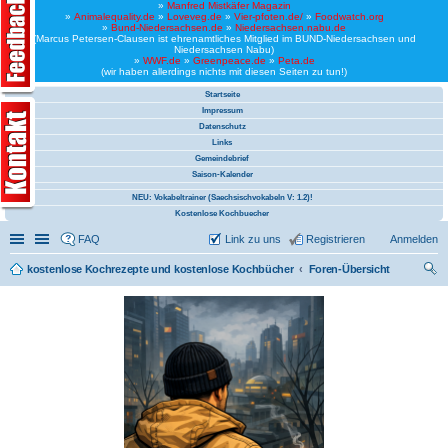
»
Manfred Mistkäfer Magazin
»
Animalequality.de
»
Loveveg.de
»
Vier-pfoten.de/
»
Foodwatch.org
»
Bund-Niedersachsen.de
»
Niedersachsen.nabu.de
(Marcus Petersen-Clausen ist ehrenamtliches Mitglied im BUND-Niedersachsen und
Niedersachsen Nabu)
»
WWF.de
»
Greenpeace.de
»
Peta.de
(wir haben allerdings nichts mit diesen Seiten zu tun!)
Startseite
Impressum
Datenschutz
Links
Gemeindebrief
Saison-Kalender
NEU: Vokabeltrainer (Saechsischvokabeln V: 1.2)!
Kostenlose Kochbuecher
Schnellzugriff
Linkliste
FAQ
Link zu uns
Registrieren
Anmelden
kostenlose Kochrezepte und kostenlose Kochbücher
Foren-Übersicht
uc
he