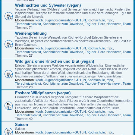
Weihnachten und Sylvester (vegan)
Vegane Weihnachten (X-Mess) und Sylvester feiern leicht gemacht! Finden Sie
inspirierende Rezepte für festliche Mahlzeiten und süße Versuchungen – gut für
Sie und die Umwelt.
Moderatoren:
koch
,
Jugendorganisation-GUTuN
,
Kochschule
,
mpc
,
Tierschutzaktivist
,
Kochbücher zum Download
,
Tag-der-Tiere-Hannover
,
Team
Themen:
74
Weinempfehlung
Tauchen Sie ein in die Weinwelt von Köche-Nord.de! Erleben Sie erlesene
Weintipps, begleitet von verführerischen alkoholfreien Alternativen – ein Fest für
Ihren Gaumen.
Moderatoren:
koch
,
Jugendorganisation-GUTuN
,
Kochschule
,
mpc
,
Tierschutzaktivist
,
Kochbücher zum Download
,
Tag-der-Tiere-Hannover
,
Team
Themen:
27
Wild ganz ohne Knochen und Blut (vegan)
Erleben Sie ein in unsere Welt der veganisierten Wildgerichte: Eine festliche
Symphonie pflanzlicher Aromen, inspiriert von der Natur. Jeder Bissen ist eine
nachhaltige Reise durch den Wald, eine kulinarische Entdeckung, die den
Gaumen verzaubert. Willkommen zu einem einzigartigen Genusserlebnis!
Moderatoren:
koch
,
Jugendorganisation-GUTuN
,
Kochschule
,
mpc
,
Tierschutzaktivist
,
Kochbücher zum Download
,
Tag-der-Tiere-Hannover
,
Team
Themen:
28
Essbare Wildpflanzen (vegan)
Erkunden Sie in unserer veganen Kategorie "Essbare Wildpflanzen" die
zauberhafte Vielfalt der Natur. Jede Pflanze erzählt eine Geschichte, komponiert
aus frischen Nuancen und lebhaften Farben. Genießen Sie nachhaltige
Leckereien, eine Reise durch unberührte Landschaften auf Ihrem Teller.
Moderatoren:
koch
,
Jugendorganisation-GUTuN
,
Kochschule
,
mpc
,
Tierschutzaktivist
,
Kochbücher zum Download
,
Tag-der-Tiere-Hannover
,
Team
Themen:
40
Saison
Saison
Moderatoren:
koch
,
Jugendorganisation-GUTuN
,
Kochschule
,
mpc
,