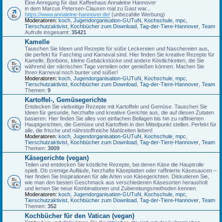
Eine Anregung für das Kaffeehaus Annaleine Hannover
in dem Marcus Petersen-Clausen mal zu Gast war...
https://www.annaleine-hannover.de/
(unbezahlte Werbung)
Moderatoren:
koch
,
Jugendorganisation-GUTuN
,
Kochschule
,
mpc
,
Tierschutzaktivist
,
Kochbücher zum Download
,
Tag-der-Tiere-Hannover
,
Team
Aufrufe insgesamt:
35421
Kamelle
Tauschen Sie Ideen und Rezepte für süße Leckereien und Naschereien aus,
die perfekt für Fasching und Karneval sind. Hier finden Sie kreative Rezepte für
Kamelle, Bonbons, kleine Gebäckstücke und andere Köstlichkeiten, die Sie
während der närrischen Tage verteilen oder genießen können. Machen Sie
Ihren Karneval noch bunter und süßer!
Moderatoren:
koch
,
Jugendorganisation-GUTuN
,
Kochschule
,
mpc
,
Tierschutzaktivist
,
Kochbücher zum Download
,
Tag-der-Tiere-Hannover
,
Team
Themen:
9
Kartoffel-, Gemüsegerichte
Entdecken Sie vielseitige Rezepte mit Kartoffeln und Gemüse. Tauschen Sie
Ideen für gesunde, herzhafte und kreative Gerichte aus, die auf diesen Zutaten
basieren. Hier finden Sie alles von einfachen Beilagen bis hin zu raffinierten
Hauptgerichten, die Gemüse und Kartoffeln in den Mittelpunkt stellen. Perfekt für
alle, die frische und nährstoffreiche Mahlzeiten lieben!
Moderatoren:
koch
,
Jugendorganisation-GUTuN
,
Kochschule
,
mpc
,
Tierschutzaktivist
,
Kochbücher zum Download
,
Tag-der-Tiere-Hannover
,
Team
Themen:
3009
Käsegerichte (vegan)
Teilen und entdecken Sie köstliche Rezepte, bei denen Käse die Hauptrolle
spielt. Ob cremige Aufläufe, herzhafte Käseplatten oder raffinierte Käsesaucen –
hier finden Sie Inspirationen für alle Arten von Käsegerichten. Diskutieren Sie,
wie man den besten Geschmack aus verschiedenen Käsesorten herausholt
und lernen Sie neue Kombinationen und Zubereitungsmethoden kennen.
Moderatoren:
koch
,
Jugendorganisation-GUTuN
,
Kochschule
,
mpc
,
Tierschutzaktivist
,
Kochbücher zum Download
,
Tag-der-Tiere-Hannover
,
Team
Themen:
352
Kochbücher für den Vatican (vegan)