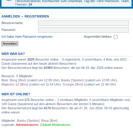
Tierschutzaktivist
,
Kochbücher zum Download
,
Tag-der-Tiere-Hannover
,
Team
Themen:
24
ANMELDEN
•
REGISTRIEREN
Benutzername:
Passwort:
Ich habe mein Passwort vergessen
Angemeldet bleiben
WER WAR DA?
Insgesamt waren
2025
Besucher online :: 0 registrierte, 0 unsichtbare, 4 Bots und 2021
Gäste (basierend auf den heute aktiven Besuchern)
Der Besucherrekord liegt bei
41963
Besuchern, die am Mi 29. Apr 2026 online waren.
Benutzer: 0 Mitglieder
Bots:
Bing [Bot]
(zuletzt um 12:05 Uhr),
Baidu [Spider]
(zuletzt um 12:05 Uhr),
Majestic-12 [Bot]
(zuletzt um 11:54 Uhr),
Google [Bot]
(zuletzt um 11:48 Uhr)
WER IST ONLINE?
Insgesamt sind
171
Besucher online :: 2 sichtbare Mitglieder, 0 unsichtbare Mitglieder und
169 Gäste (basierend auf den aktiven Besuchern der letzten 5 Minuten)
Der Besucherrekord liegt bei
4175
Besuchern, die am Fr 26. Jun 2026, 05:03 gleichzeitig
online waren.
Mitglieder:
Baidu [Spider]
,
Bing [Bot]
Legende:
Administratoren
,
Globale Moderatoren