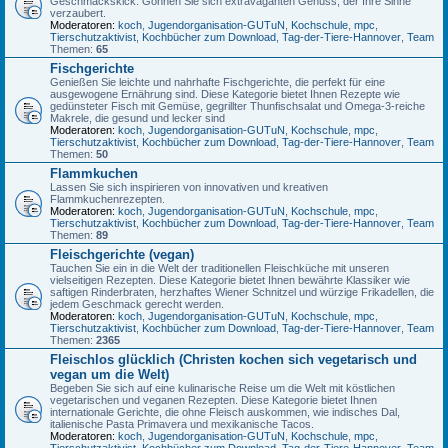
Geschmackskick. Gönnen Sie sich extravaganten Genuss, der Ihre Sinne
verzaubert.
Moderatoren:
koch
,
Jugendorganisation-GUTuN
,
Kochschule
,
mpc
,
Tierschutzaktivist
,
Kochbücher zum Download
,
Tag-der-Tiere-Hannover
,
Team
Themen:
65
Fischgerichte
Genießen Sie leichte und nahrhafte Fischgerichte, die perfekt für eine
ausgewogene Ernährung sind. Diese Kategorie bietet Ihnen Rezepte wie
gedünsteter Fisch mit Gemüse, gegrillter Thunfischsalat und Omega-3-reiche
Makrele, die gesund und lecker sind
Moderatoren:
koch
,
Jugendorganisation-GUTuN
,
Kochschule
,
mpc
,
Tierschutzaktivist
,
Kochbücher zum Download
,
Tag-der-Tiere-Hannover
,
Team
Themen:
50
Flammkuchen
Lassen Sie sich inspirieren von innovativen und kreativen
Flammkuchenrezepten.
Moderatoren:
koch
,
Jugendorganisation-GUTuN
,
Kochschule
,
mpc
,
Tierschutzaktivist
,
Kochbücher zum Download
,
Tag-der-Tiere-Hannover
,
Team
Themen:
89
Fleischgerichte (vegan)
Tauchen Sie ein in die Welt der traditionellen Fleischküche mit unseren
vielseitigen Rezepten. Diese Kategorie bietet Ihnen bewährte Klassiker wie
saftigen Rinderbraten, herzhaftes Wiener Schnitzel und würzige Frikadellen, die
jedem Geschmack gerecht werden.
Moderatoren:
koch
,
Jugendorganisation-GUTuN
,
Kochschule
,
mpc
,
Tierschutzaktivist
,
Kochbücher zum Download
,
Tag-der-Tiere-Hannover
,
Team
Themen:
2365
Fleischlos glücklich (Christen kochen sich vegetarisch und
vegan um die Welt)
Begeben Sie sich auf eine kulinarische Reise um die Welt mit köstlichen
vegetarischen und veganen Rezepten. Diese Kategorie bietet Ihnen
internationale Gerichte, die ohne Fleisch auskommen, wie indisches Dal,
italienische Pasta Primavera und mexikanische Tacos.
Moderatoren:
koch
,
Jugendorganisation-GUTuN
,
Kochschule
,
mpc
,
Tierschutzaktivist
,
Kochbücher zum Download
,
Tag-der-Tiere-Hannover
,
Team