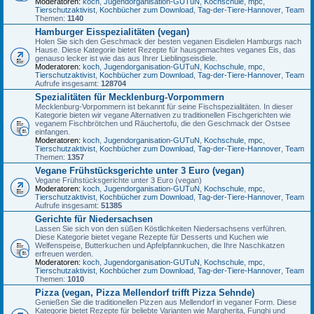
Moderatoren:
koch
,
Jugendorganisation-GUTuN
,
Kochschule
,
mpc
,
Tierschutzaktivist
,
Kochbücher zum Download
,
Tag-der-Tiere-Hannover
,
Team
Themen:
1140
Hamburger Eisspezialitäten (vegan)
Holen Sie sich den Geschmack der besten veganen Eisdielen Hamburgs nach
Hause. Diese Kategorie bietet Rezepte für hausgemachtes veganes Eis, das
genauso lecker ist wie das aus Ihrer Lieblingseisdiele.
Moderatoren:
koch
,
Jugendorganisation-GUTuN
,
Kochschule
,
mpc
,
Tierschutzaktivist
,
Kochbücher zum Download
,
Tag-der-Tiere-Hannover
,
Team
Aufrufe insgesamt:
128704
Spezialitäten für Mecklenburg-Vorpommern
Mecklenburg-Vorpommern ist bekannt für seine Fischspezialitäten. In dieser
Kategorie bieten wir vegane Alternativen zu traditionellen Fischgerichten wie
veganem Fischbrötchen und Räuchertofu, die den Geschmack der Ostsee
einfangen.
Moderatoren:
koch
,
Jugendorganisation-GUTuN
,
Kochschule
,
mpc
,
Tierschutzaktivist
,
Kochbücher zum Download
,
Tag-der-Tiere-Hannover
,
Team
Themen:
1357
Vegane Frühstücksgerichte unter 3 Euro (vegan)
Vegane Frühstücksgerichte unter 3 Euro (vegan)
Moderatoren:
koch
,
Jugendorganisation-GUTuN
,
Kochschule
,
mpc
,
Tierschutzaktivist
,
Kochbücher zum Download
,
Tag-der-Tiere-Hannover
,
Team
Aufrufe insgesamt:
51385
Gerichte für Niedersachsen
Lassen Sie sich von den süßen Köstlichkeiten Niedersachsens verführen.
Diese Kategorie bietet vegane Rezepte für Desserts und Kuchen wie
Welfenspeise, Butterkuchen und Apfelpfannkuchen, die Ihre Naschkatzen
erfreuen werden.
Moderatoren:
koch
,
Jugendorganisation-GUTuN
,
Kochschule
,
mpc
,
Tierschutzaktivist
,
Kochbücher zum Download
,
Tag-der-Tiere-Hannover
,
Team
Themen:
1010
Pizza (vegan, Pizza Mellendorf trifft Pizza Sehnde)
Genießen Sie die traditionellen Pizzen aus Mellendorf in veganer Form. Diese
Kategorie bietet Rezepte für beliebte Varianten wie Margherita, Funghi und