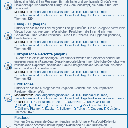
bietet eine Vielzahl an Rezepten für nahrhafte und wohltuende Eintöpfe wie
Linseneintopf, Kichererbsen-Curry und Gemüseeintopf, die perfekt für kalte
Tage sind.
Moderatoren:
koch
,
Jugendorganisation-GUTuN
,
Kochschule
,
mpc
,
Tierschutzaktivist
,
Kochbücher zum Download
,
Tag-der-Tiere-Hannover
,
Team
Themen:
829
Essig / Öl (vegan)
Entdecken Sie die Welt der veganen Essige und Öle! Diese Kategorie bietet eine
Vielzahl von hochwertigen, pflanzlichen Produkten, die Ihren Gerichten
Geschmack und Vielfalt verleihen. Teilen Sie Rezepte und Tipps für gesunde,
köstliche Küche!
Moderatoren:
koch
,
Jugendorganisation-GUTuN
,
Kochschule
,
mpc
,
Tierschutzaktivist
,
Kochbücher zum Download
,
Tag-der-Tiere-Hannover
,
Team
Themen:
68
Europäische Gerichte (vegan)
Tauchen Sie ein in die sonnigen Geschmackswelten der Mittelmeerländer mit
unseren veganen Rezepten. Diese Kategorie bietet Ihnen köstliche Gerichte wie
italienisches Caponata, spanische Paella und griechische Moussaka, die ohne
tierische Produkte auskommen.
Moderatoren:
koch
,
Jugendorganisation-GUTuN
,
Kochschule
,
mpc
,
Tierschutzaktivist
,
Kochbücher zum Download
,
Tag-der-Tiere-Hannover
,
Team
Themen:
52
Exotisches
Entdecken Sie die aufregendsten veganen Gerichte aus den tropischen
Regionen dieser Welt.
Moderatoren:
koch
,
Jugendorganisation-GUTuN
,
Kochschule
,
mpc
,
Tierschutzaktivist
,
Kochbücher zum Download
,
Tag-der-Tiere-Hannover
,
Team
Unterforen:
Chinesische Rezepte
,
SUPPEN
,
NACHOS ( Mexikanische Mais-Chips)
,
TAPAS
,
SALATE
,
Für unsere kleine Gäste
,
Mexikanische Spezialitäten
,
Grill und Pfanne
,
Steaks
,
Beilagen
,
Fajitas
,
Dessert
,
Getränke
Themen:
1673
Fastfood
Kochen Sie aufregende Gaumenfreuden nach! Unsere Fastfood-Kollektion
vereint kühne Aromen und knusprige Raffinesse für den ultimativen