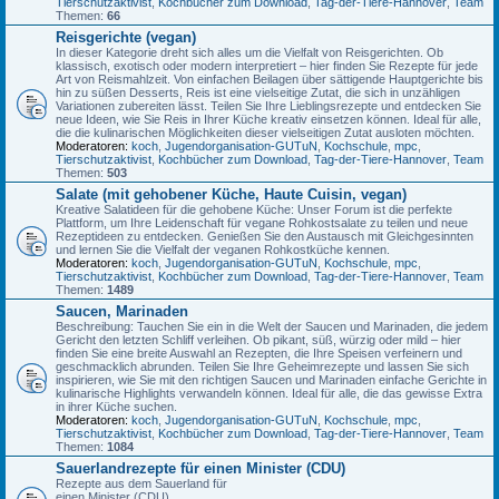
Tierschutzaktivist
,
Kochbücher zum Download
,
Tag-der-Tiere-Hannover
,
Team
Themen:
66
Reisgerichte (vegan)
In dieser Kategorie dreht sich alles um die Vielfalt von Reisgerichten. Ob
klassisch, exotisch oder modern interpretiert – hier finden Sie Rezepte für jede
Art von Reismahlzeit. Von einfachen Beilagen über sättigende Hauptgerichte bis
hin zu süßen Desserts, Reis ist eine vielseitige Zutat, die sich in unzähligen
Variationen zubereiten lässt. Teilen Sie Ihre Lieblingsrezepte und entdecken Sie
neue Ideen, wie Sie Reis in Ihrer Küche kreativ einsetzen können. Ideal für alle,
die die kulinarischen Möglichkeiten dieser vielseitigen Zutat ausloten möchten.
Moderatoren:
koch
,
Jugendorganisation-GUTuN
,
Kochschule
,
mpc
,
Tierschutzaktivist
,
Kochbücher zum Download
,
Tag-der-Tiere-Hannover
,
Team
Themen:
503
Salate (mit gehobener Küche, Haute Cuisin, vegan)
Kreative Salatideen für die gehobene Küche: Unser Forum ist die perfekte
Plattform, um Ihre Leidenschaft für vegane Rohkostsalate zu teilen und neue
Rezeptideen zu entdecken. Genießen Sie den Austausch mit Gleichgesinnten
und lernen Sie die Vielfalt der veganen Rohkostküche kennen.
Moderatoren:
koch
,
Jugendorganisation-GUTuN
,
Kochschule
,
mpc
,
Tierschutzaktivist
,
Kochbücher zum Download
,
Tag-der-Tiere-Hannover
,
Team
Themen:
1489
Saucen, Marinaden
Beschreibung: Tauchen Sie ein in die Welt der Saucen und Marinaden, die jedem
Gericht den letzten Schliff verleihen. Ob pikant, süß, würzig oder mild – hier
finden Sie eine breite Auswahl an Rezepten, die Ihre Speisen verfeinern und
geschmacklich abrunden. Teilen Sie Ihre Geheimrezepte und lassen Sie sich
inspirieren, wie Sie mit den richtigen Saucen und Marinaden einfache Gerichte in
kulinarische Highlights verwandeln können. Ideal für alle, die das gewisse Extra
in ihrer Küche suchen.
Moderatoren:
koch
,
Jugendorganisation-GUTuN
,
Kochschule
,
mpc
,
Tierschutzaktivist
,
Kochbücher zum Download
,
Tag-der-Tiere-Hannover
,
Team
Themen:
1084
Sauerlandrezepte für einen Minister (CDU)
Rezepte aus dem Sauerland für
einen Minister (CDU)