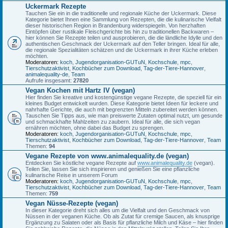
Uckermark Rezepte
Tauchen Sie ein in die traditionelle und regionale Küche der Uckermark. Diese
Kategorie bietet Ihnen eine Sammlung von Rezepten, die die kulinarische Vielfalt
dieser historischen Region in Brandenburg widerspiegeln. Von herzhaften
Eintöpfen über rustikale Fleischgerichte bis hin zu traditionellen Backwaren –
hier können Sie Rezepte teilen und ausprobieren, die die ländliche Idylle und den
authentischen Geschmack der Uckermark auf den Teller bringen. Ideal für alle,
die regionale Spezialitäten schätzen und die Uckermark in ihrer Küche erleben
möchten.
Moderatoren:
koch
,
Jugendorganisation-GUTuN
,
Kochschule
,
mpc
,
Tierschutzaktivist
,
Kochbücher zum Download
,
Tag-der-Tiere-Hannover
,
animalequality-de
,
Team
Aufrufe insgesamt:
27820
Vegan Kochen mit Hartz IV (vegan)
Hier finden Sie kreative und kostengünstige vegane Rezepte, die speziell für ein
kleines Budget entwickelt wurden. Diese Kategorie bietet Ideen für leckere und
nahrhafte Gerichte, die auch mit begrenzten Mitteln zubereitet werden können.
Tauschen Sie Tipps aus, wie man preiswerte Zutaten optimal nutzt, um gesunde
und schmackhafte Mahlzeiten zu zaubern. Ideal für alle, die sich vegan
ernähren möchten, ohne dabei das Budget zu sprengen.
Moderatoren:
koch
,
Jugendorganisation-GUTuN
,
Kochschule
,
mpc
,
Tierschutzaktivist
,
Kochbücher zum Download
,
Tag-der-Tiere-Hannover
,
Team
Themen:
94
Vegane Rezepte von www.animalequality.de (vegan)
Entdecken Sie köstliche vegane Rezepte auf
www.animalequality.de
(vegan).
Teilen Sie, lassen Sie sich inspirieren und genießen Sie eine pflanzliche
kulinarische Reise in unserem Forum
Moderatoren:
koch
,
Jugendorganisation-GUTuN
,
Kochschule
,
mpc
,
Tierschutzaktivist
,
Kochbücher zum Download
,
Tag-der-Tiere-Hannover
,
Team
Themen:
759
Vegan Nüsse-Rezepte (vegan)
In dieser Kategorie dreht sich alles um die Vielfalt und den Geschmack von
Nüssen in der veganen Küche. Ob als Zutat für cremige Saucen, als knusprige
Ergänzung zu Salaten oder als Basis für pflanzliche Milch und Käse – hier finden