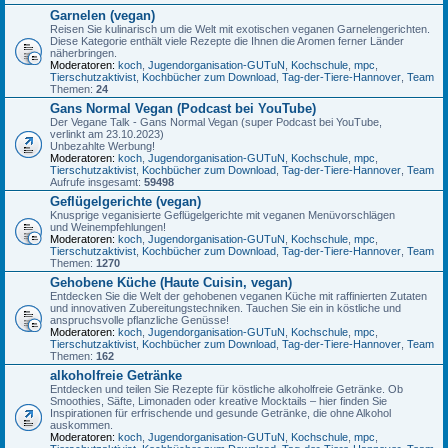
Garnelen (vegan)
Reisen Sie kulinarisch um die Welt mit exotischen veganen Garnelengerichten.
Diese Kategorie enthält viele Rezepte die Ihnen die Aromen ferner Länder
näherbringen.
Moderatoren:
koch
,
Jugendorganisation-GUTuN
,
Kochschule
,
mpc
,
Tierschutzaktivist
,
Kochbücher zum Download
,
Tag-der-Tiere-Hannover
,
Team
Themen:
24
Gans Normal Vegan (Podcast bei YouTube)
Der Vegane Talk - Gans Normal Vegan (super Podcast bei YouTube,
verlinkt am 23.10.2023)
Unbezahlte Werbung!
Moderatoren:
koch
,
Jugendorganisation-GUTuN
,
Kochschule
,
mpc
,
Tierschutzaktivist
,
Kochbücher zum Download
,
Tag-der-Tiere-Hannover
,
Team
Aufrufe insgesamt:
59498
Geflügelgerichte (vegan)
Knusprige veganisierte Geflügelgerichte mit veganen Menüvorschlägen
und Weinempfehlungen!
Moderatoren:
koch
,
Jugendorganisation-GUTuN
,
Kochschule
,
mpc
,
Tierschutzaktivist
,
Kochbücher zum Download
,
Tag-der-Tiere-Hannover
,
Team
Themen:
1270
Gehobene Küche (Haute Cuisin, vegan)
Entdecken Sie die Welt der gehobenen veganen Küche mit raffinierten Zutaten
und innovativen Zubereitungstechniken. Tauchen Sie ein in köstliche und
anspruchsvolle pflanzliche Genüsse!
Moderatoren:
koch
,
Jugendorganisation-GUTuN
,
Kochschule
,
mpc
,
Tierschutzaktivist
,
Kochbücher zum Download
,
Tag-der-Tiere-Hannover
,
Team
Themen:
162
alkoholfreie Getränke
Entdecken und teilen Sie Rezepte für köstliche alkoholfreie Getränke. Ob
Smoothies, Säfte, Limonaden oder kreative Mocktails – hier finden Sie
Inspirationen für erfrischende und gesunde Getränke, die ohne Alkohol
auskommen.
Moderatoren:
koch
,
Jugendorganisation-GUTuN
,
Kochschule
,
mpc
,