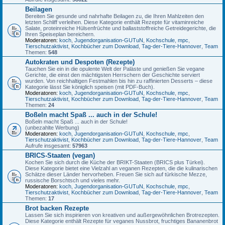
Beilagen
Bereiten Sie gesunde und nahrhafte Beilagen zu, die Ihren Mahlzeiten den
letzten Schliff verleihen. Diese Kategorie enthält Rezepte für vitaminreiche
Salate, proteinreiche Hülsenfrüchte und ballaststoffreiche Getreidegerichte, die
Ihren Speiseplan bereichern.
Moderatoren:
koch
,
Jugendorganisation-GUTuN
,
Kochschule
,
mpc
,
Tierschutzaktivist
,
Kochbücher zum Download
,
Tag-der-Tiere-Hannover
,
Team
Themen:
548
Autokraten und Despoten (Rezepte)
Tauchen Sie ein in die opulente Welt der Paläste und genießen Sie vegane
Gerichte, die einst den mächtigsten Herrschern der Geschichte serviert
wurden. Von reichhaltigen Festmahlen bis hin zu raffinierten Desserts – diese
Kategorie lässt Sie königlich speisen (mit PDF-Buch).
Moderatoren:
koch
,
Jugendorganisation-GUTuN
,
Kochschule
,
mpc
,
Tierschutzaktivist
,
Kochbücher zum Download
,
Tag-der-Tiere-Hannover
,
Team
Themen:
24
Boßeln macht Spaß ... auch in der Schule!
Boßeln macht Spaß ... auch in der Schule!
(unbezahlte Werbung)
Moderatoren:
koch
,
Jugendorganisation-GUTuN
,
Kochschule
,
mpc
,
Tierschutzaktivist
,
Kochbücher zum Download
,
Tag-der-Tiere-Hannover
,
Team
Aufrufe insgesamt:
57963
BRICS-Staaten (vegan)
Kochen Sie sich durch die Küche der BRIKT-Staaten (BRICS plus Türkei).
Diese Kategorie bietet eine Vielzahl an veganen Rezepten, die die kulinarischen
Schätze dieser Länder hervorheben. Freuen Sie sich auf türkische Mezze,
russische Borschtsch und vieles mehr.
Moderatoren:
koch
,
Jugendorganisation-GUTuN
,
Kochschule
,
mpc
,
Tierschutzaktivist
,
Kochbücher zum Download
,
Tag-der-Tiere-Hannover
,
Team
Themen:
17
Brot backen Rezepte
Lassen Sie sich inspirieren von kreativen und außergewöhnlichen Brotrezepten.
Diese Kategorie enthält Rezepte für veganes Nussbrot, fruchtiges Bananenbrot