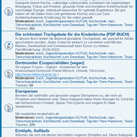
Kategorie betont frische, vollwertige Lebensmittel, kombiniert mit regelmäßiger
Bewegung. Fokus auf Proteine, gesunde Fette und komplexe Kohlenhydrate für
nachhaltige Energie. Individuell anpassbar für optimale Ergebnisse. Bis jetz
haben wir die Diäten Keto (mit gehobener Küche) und Low Carb
(kohlenhydratarme Ernährung) für Sie online gestellt.
Moderatoren:
koch
,
Jugendorganisation-GUTuN
,
Kochschule
,
mpc
,
Tierschutzaktivist
,
Kochbücher zum Download
,
Tag-der-Tiere-Hannover
,
Team
Themen:
261
Die schönsten Tischgebete für die Kinderkirche (PDF-BUCH)
In diesem Buch finden Sie liebevoll gestaltete Tischgebete, die speziell für Kinder
geschrieben wurden. Jedes Gebet ist einfach zu verstehen und hilft den
Kleinen, Dankbarkeit und Gemeinschaft beim Essen zu erleben.
(Veröffentlichung: 28.08.2022)
Moderatoren:
koch
,
Jugendorganisation-GUTuN
,
Kochschule
,
mpc
,
Tierschutzaktivist
,
Kochbücher zum Download
,
Tag-der-Tiere-Hannover
,
Team
Dortmunder Eisspezialitäten (vegan)
50 vegane Frozen - Joghurt - Kreationen für den
Kreisverband Dortmund (Partei Mensch, Umwelt, Tierschutz,
http://www.mitherzfuerdo.de
)
Moderatoren:
koch
,
Jugendorganisation-GUTuN
,
Kochschule
,
mpc
,
Tierschutzaktivist
,
Kochbücher zum Download
,
Tag-der-Tiere-Hannover
,
Team
Themen:
50
Eierspeisen
Bereiten Sie nahrhafte und gesunde vegane Eierspeisen zu, die reich an
Proteinen und Vitaminen sind. Diese Kategorie bietet Ihnen Rezepte für Gerichte
wie Kichererbsen-Omelett, Spinat-Tofu-Quiche und vegane Ei-Salat-
Sandwiches.
Wir empfehlen bruderhahn.de
Moderatoren:
koch
,
Jugendorganisation-GUTuN
,
Kochschule
,
mpc
,
Tierschutzaktivist
,
Kochbücher zum Download
,
Tag-der-Tiere-Hannover
,
Team
Themen:
370
Eintöpfe, Aufläufe
Wärmen Sie sich mit diesen herzhaften veganen Eintöpfen auf. Diese Kategorie