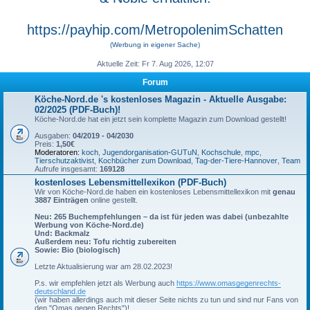
https://payhip.com/MetropolenimSchatten
(Werbung in eigener Sache)
Aktuelle Zeit: Fr 7. Aug 2026, 12:07
Forum
Köche-Nord.de 's kostenloses Magazin - Aktuelle Ausgabe:
02/2025 (PDF-Buch)!
Köche-Nord.de hat ein jetzt sein komplette Magazin zum Download gestellt!
Ausgaben:
04/2019 - 04/2030
Preis:
1,50€
Moderatoren:
koch
,
Jugendorganisation-GUTuN
,
Kochschule
,
mpc
,
Tierschutzaktivist
,
Kochbücher zum Download
,
Tag-der-Tiere-Hannover
,
Team
Aufrufe insgesamt:
169128
kostenloses Lebensmittellexikon (PDF-Buch)
Wir von Köche-Nord.de haben ein kostenloses Lebensmittellexikon mit
genau
3887 Einträgen
online gestellt.
Neu: 265 Buchempfehlungen – da ist für jeden was dabei (unbezahlte
Werbung von Köche-Nord.de)
Und: Backmalz
Außerdem neu: Tofu richtig zubereiten
Sowie: Bio (biologisch)
Letzte Aktualisierung war am 28.02.2023!
P.s. wir empfehlen jetzt als Werbung auch
https://www.omasgegenrechts-
deutschland.de
(wir haben allerdings auch mit dieser Seite nichts zu tun und sind nur Fans von
den "Omas gegen Rechts")!