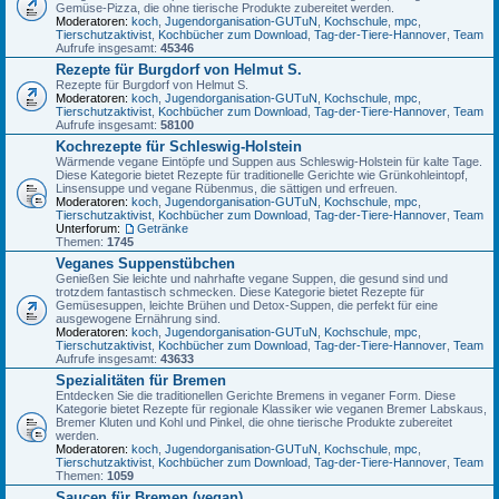
Gemüse-Pizza, die ohne tierische Produkte zubereitet werden.
Moderatoren:
koch
,
Jugendorganisation-GUTuN
,
Kochschule
,
mpc
,
Tierschutzaktivist
,
Kochbücher zum Download
,
Tag-der-Tiere-Hannover
,
Team
Aufrufe insgesamt:
45346
Rezepte für Burgdorf von Helmut S.
Rezepte für Burgdorf von Helmut S.
Moderatoren:
koch
,
Jugendorganisation-GUTuN
,
Kochschule
,
mpc
,
Tierschutzaktivist
,
Kochbücher zum Download
,
Tag-der-Tiere-Hannover
,
Team
Aufrufe insgesamt:
58100
Kochrezepte für Schleswig-Holstein
Wärmende vegane Eintöpfe und Suppen aus Schleswig-Holstein für kalte Tage.
Diese Kategorie bietet Rezepte für traditionelle Gerichte wie Grünkohleintopf,
Linsensuppe und vegane Rübenmus, die sättigen und erfreuen.
Moderatoren:
koch
,
Jugendorganisation-GUTuN
,
Kochschule
,
mpc
,
Tierschutzaktivist
,
Kochbücher zum Download
,
Tag-der-Tiere-Hannover
,
Team
Unterforum:
Getränke
Themen:
1745
Veganes Suppenstübchen
Genießen Sie leichte und nahrhafte vegane Suppen, die gesund sind und
trotzdem fantastisch schmecken. Diese Kategorie bietet Rezepte für
Gemüsesuppen, leichte Brühen und Detox-Suppen, die perfekt für eine
ausgewogene Ernährung sind.
Moderatoren:
koch
,
Jugendorganisation-GUTuN
,
Kochschule
,
mpc
,
Tierschutzaktivist
,
Kochbücher zum Download
,
Tag-der-Tiere-Hannover
,
Team
Aufrufe insgesamt:
43633
Spezialitäten für Bremen
Entdecken Sie die traditionellen Gerichte Bremens in veganer Form. Diese
Kategorie bietet Rezepte für regionale Klassiker wie veganen Bremer Labskaus,
Bremer Kluten und Kohl und Pinkel, die ohne tierische Produkte zubereitet
werden.
Moderatoren:
koch
,
Jugendorganisation-GUTuN
,
Kochschule
,
mpc
,
Tierschutzaktivist
,
Kochbücher zum Download
,
Tag-der-Tiere-Hannover
,
Team
Themen:
1059
Saucen für Bremen (vegan)