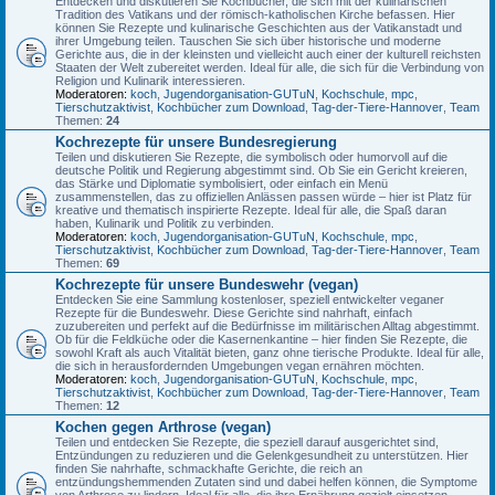
Entdecken und diskutieren Sie Kochbücher, die sich mit der kulinarischen
Tradition des Vatikans und der römisch-katholischen Kirche befassen. Hier
können Sie Rezepte und kulinarische Geschichten aus der Vatikanstadt und
ihrer Umgebung teilen. Tauschen Sie sich über historische und moderne
Gerichte aus, die in der kleinsten und vielleicht auch einer der kulturell reichsten
Staaten der Welt zubereitet werden. Ideal für alle, die sich für die Verbindung von
Religion und Kulinarik interessieren.
Moderatoren:
koch
,
Jugendorganisation-GUTuN
,
Kochschule
,
mpc
,
Tierschutzaktivist
,
Kochbücher zum Download
,
Tag-der-Tiere-Hannover
,
Team
Themen:
24
Kochrezepte für unsere Bundesregierung
Teilen und diskutieren Sie Rezepte, die symbolisch oder humorvoll auf die
deutsche Politik und Regierung abgestimmt sind. Ob Sie ein Gericht kreieren,
das Stärke und Diplomatie symbolisiert, oder einfach ein Menü
zusammenstellen, das zu offiziellen Anlässen passen würde – hier ist Platz für
kreative und thematisch inspirierte Rezepte. Ideal für alle, die Spaß daran
haben, Kulinarik und Politik zu verbinden.
Moderatoren:
koch
,
Jugendorganisation-GUTuN
,
Kochschule
,
mpc
,
Tierschutzaktivist
,
Kochbücher zum Download
,
Tag-der-Tiere-Hannover
,
Team
Themen:
69
Kochrezepte für unsere Bundeswehr (vegan)
Entdecken Sie eine Sammlung kostenloser, speziell entwickelter veganer
Rezepte für die Bundeswehr. Diese Gerichte sind nahrhaft, einfach
zuzubereiten und perfekt auf die Bedürfnisse im militärischen Alltag abgestimmt.
Ob für die Feldküche oder die Kasernenkantine – hier finden Sie Rezepte, die
sowohl Kraft als auch Vitalität bieten, ganz ohne tierische Produkte. Ideal für alle,
die sich in herausfordernden Umgebungen vegan ernähren möchten.
Moderatoren:
koch
,
Jugendorganisation-GUTuN
,
Kochschule
,
mpc
,
Tierschutzaktivist
,
Kochbücher zum Download
,
Tag-der-Tiere-Hannover
,
Team
Themen:
12
Kochen gegen Arthrose (vegan)
Teilen und entdecken Sie Rezepte, die speziell darauf ausgerichtet sind,
Entzündungen zu reduzieren und die Gelenkgesundheit zu unterstützen. Hier
finden Sie nahrhafte, schmackhafte Gerichte, die reich an
entzündungshemmenden Zutaten sind und dabei helfen können, die Symptome
von Arthrose zu lindern. Ideal für alle, die ihre Ernährung gezielt einsetzen