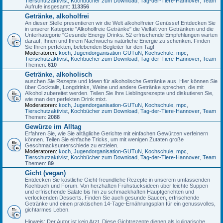
Tierschutzaktivist
,
Kochbücher zum Download
,
Tag-der-Tiere-Hannover
,
Team
Aufrufe insgesamt:
113356
Getränke, alkoholfrei
An dieser Stelle presentieren wir die Welt alkoholfreier Genüsse! Entdecken Sie
in unserer Kategorie "Alkoholfreie Getränke" die Vielfalt von Getränken und die
Unterhategorie "Gesunde Energy Drinks. 52 erfrischende Empfehlungen warten
darauf, Ihnen und Ihrem Nachwuchs natürliche Energie zu schenken. Finden
Sie Ihren perfekten, belebenden Begleiter für den Tag!
Moderatoren:
koch
,
Jugendorganisation-GUTuN
,
Kochschule
,
mpc
,
Tierschutzaktivist
,
Kochbücher zum Download
,
Tag-der-Tiere-Hannover
,
Team
Themen:
610
Getränke, alkoholisch
auschen Sie Rezepte und Ideen für alkoholische Getränke aus. Hier können Sie
über Cocktails, Longdrinks, Weine und andere Getränke sprechen, die mit
Alkohol zubereitet werden. Teilen Sie Ihre Lieblingsrezepte und diskutieren Sie,
wie man den perfekten Drink mixt.
Moderatoren:
koch
,
Jugendorganisation-GUTuN
,
Kochschule
,
mpc
,
Tierschutzaktivist
,
Kochbücher zum Download
,
Tag-der-Tiere-Hannover
,
Team
Themen:
2088
Gewürze im Alltag
Erfahren Sie, wie Sie alltägliche Gerichte mit einfachen Gewürzen verfeinern
können. Teilen Sie einfache Tricks, um mit wenigen Zutaten große
Geschmacksunterschiede zu erzielen.
Moderatoren:
koch
,
Jugendorganisation-GUTuN
,
Kochschule
,
mpc
,
Tierschutzaktivist
,
Kochbücher zum Download
,
Tag-der-Tiere-Hannover
,
Team
Themen:
89
Gicht (vegan)
Entdecken Sie köstliche Gicht-freundliche Rezepte in unserem umfassenden
Kochbuch und Forum. Von herzhaften Frühstücksideen über leichte Suppen
und erfrischende Salate bis hin zu schmackhaften Hauptgerichten und
verlockenden Desserts. Finden Sie auch gesunde Saucen, erfrischende
Getränke und einen praktischen 14-Tage-Ernährungsplan für ein genussvolles,
gichtarmes Leben.
Hinweis: Der Autor ist kein Arzt. Diese Gichtrezepte dienen als kulinarische