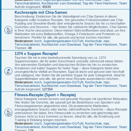
Tierschutzaktivist
,
Kochbücher zum Download
,
Tag-der-Tiere-Hannover
,
Team
Aufrufe insgesamt:
40530
Kochrezepte mit Chia-Samen
Beschreibung: Entdecken Sie die Vielseitigkeit von Chia-Samen in dieser
Kategorie voller kreativer Rezepte. Von gesunden Frühstücksideen wie Chia-
Pudding und Smoothie-Bowls über energiereiche Snacks bis hin zu herzhaften
Gerichten und Desserts – hier finden Sie zahlreiche Möglichkeiten, Chia-Samen
in Ihrer Küche einzusetzen. Diese kleinen Nährstoffbomben sind ideal, um Ihre
Mahlzeiten mit extra Ballaststoffen, Omega-3-Fettsäuren und Proteinen zu
bereichern. Perfekt für alle, die gesund und lecker kochen möchten!
Moderatoren:
koch
,
Jugendorganisation-GUTuN
,
Kochschule
,
mpc
,
Tierschutzaktivist
,
Kochbücher zum Download
,
Tag-der-Tiere-Hannover
,
Team
Themen:
49
1374 x Suppen Rezepte!
Tauchen Sie ein in eine beeindruckende Sammlung von ca. 1374
Suppenrezepten, die für jeden Geschmack und jede Jahreszeit etwas bieten.
Von wärmenden Eintöpfen und klassischen Brühen bis hin zu exotischen
Kreationen und kalten Suppen für heiße Tage – diese Kategorie bietet eine
unvergleichliche Vielfalt an Rezepten. Egal ob leicht und gesund oder herzhaft
und sättigend, hier finden Sie die perfekte Suppe für jede Gelegenheit. Ideal für
Suppenliebhaber und alle, die gerne neue Rezepte ausprobieren möchten.
Moderatoren:
koch
,
Jugendorganisation-GUTuN
,
Kochschule
,
mpc
,
Tierschutzaktivist
,
Kochbücher zum Download
,
Tag-der-Tiere-Hannover
,
Team
Aufrufe insgesamt:
127354
Fitness-Rezepte (Sport + Rezepte)
Diese Kategorie vereint leckere und gesunde Rezepte mit sportlicher Motivation.
Hier finden Sie Gerichte, die speziell auf die Bedürfnisse von Sportlern und
Fitnessbegeisterten abgestimmt sind. Ob proteinreiche Mahlzeiten,
energiegeladene Snacks oder leichte, nährstoffreiche Gerichte – diese Rezepte
unterstützen Sie dabei, Ihre Fitnessziele zu erreichen und gleichzeitig den
Genuss nicht zu kurz kommen zu lassen. Ideal für alle, die Ernährung und
Training in Einklang bringen möchten.
Moderatoren:
koch
,
Jugendorganisation-GUTuN
,
Kochschule
,
mpc
,
Tierschutzaktivist
,
Kochbücher zum Download
,
Tag-der-Tiere-Hannover
,
Team
Themen:
129