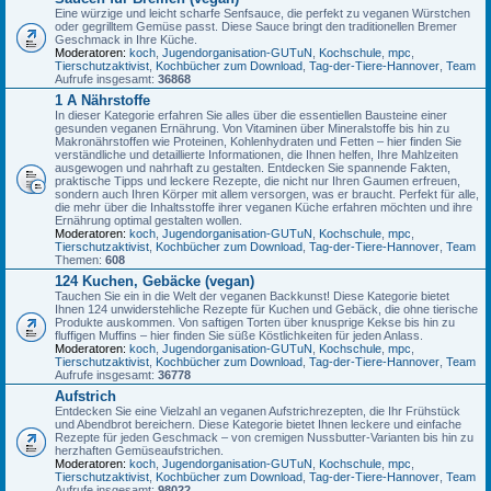
Eine würzige und leicht scharfe Senfsauce, die perfekt zu veganen Würstchen
oder gegrilltem Gemüse passt. Diese Sauce bringt den traditionellen Bremer
Geschmack in Ihre Küche.
Moderatoren:
koch
,
Jugendorganisation-GUTuN
,
Kochschule
,
mpc
,
Tierschutzaktivist
,
Kochbücher zum Download
,
Tag-der-Tiere-Hannover
,
Team
Aufrufe insgesamt:
36868
1 A Nährstoffe
In dieser Kategorie erfahren Sie alles über die essentiellen Bausteine einer
gesunden veganen Ernährung. Von Vitaminen über Mineralstoffe bis hin zu
Makronährstoffen wie Proteinen, Kohlenhydraten und Fetten – hier finden Sie
verständliche und detaillierte Informationen, die Ihnen helfen, Ihre Mahlzeiten
ausgewogen und nahrhaft zu gestalten. Entdecken Sie spannende Fakten,
praktische Tipps und leckere Rezepte, die nicht nur Ihren Gaumen erfreuen,
sondern auch Ihren Körper mit allem versorgen, was er braucht. Perfekt für alle,
die mehr über die Inhaltsstoffe ihrer veganen Küche erfahren möchten und ihre
Ernährung optimal gestalten wollen.
Moderatoren:
koch
,
Jugendorganisation-GUTuN
,
Kochschule
,
mpc
,
Tierschutzaktivist
,
Kochbücher zum Download
,
Tag-der-Tiere-Hannover
,
Team
Themen:
608
124 Kuchen, Gebäcke (vegan)
Tauchen Sie ein in die Welt der veganen Backkunst! Diese Kategorie bietet
Ihnen 124 unwiderstehliche Rezepte für Kuchen und Gebäck, die ohne tierische
Produkte auskommen. Von saftigen Torten über knusprige Kekse bis hin zu
fluffigen Muffins – hier finden Sie süße Köstlichkeiten für jeden Anlass.
Moderatoren:
koch
,
Jugendorganisation-GUTuN
,
Kochschule
,
mpc
,
Tierschutzaktivist
,
Kochbücher zum Download
,
Tag-der-Tiere-Hannover
,
Team
Aufrufe insgesamt:
36778
Aufstrich
Entdecken Sie eine Vielzahl an veganen Aufstrichrezepten, die Ihr Frühstück
und Abendbrot bereichern. Diese Kategorie bietet Ihnen leckere und einfache
Rezepte für jeden Geschmack – von cremigen Nussbutter-Varianten bis hin zu
herzhaften Gemüseaufstrichen.
Moderatoren:
koch
,
Jugendorganisation-GUTuN
,
Kochschule
,
mpc
,
Tierschutzaktivist
,
Kochbücher zum Download
,
Tag-der-Tiere-Hannover
,
Team
Aufrufe insgesamt:
98022