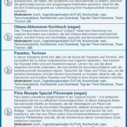
austauschen, die helfen, die Symptome von Neurodermitis zu lindern, während
Sie gleichzeitig leckere und ausgewogene Mahlzeiten genießen. Ideal für alle,
die ihre Ernährung gezielt zur Unterstützung ihrer Hautgesundheit einsetzen
möchten.
Moderatoren:
koch
,
Jugendorganisation-GUTuN
,
Kochschule
,
mpc
,
Tierschutzaktivist
,
Kochbücher zum Download
,
Tag-der-Tiere-Hannover
,
Team
Themen:
24
Ottawa-Abkommen Kochbuch (vegan)
Das "Ottawa-Abkommen Kochbuch (vegan)" bietet eine Sammlung von
veganen Rezepten aus Ländern, die das Ottawa-Abkommen unterzeichnet
haben, mit dem Fokus auf nachhaltige, gesunde und tierfreundliche Gerichte.
Moderatoren:
koch
,
Jugendorganisation-GUTuN
,
Kochschule
,
mpc
,
Tierschutzaktivist
,
Kochbücher zum Download
,
Tag-der-Tiere-Hannover
,
Team
Themen:
165
Pasteten, Terrinen
In dieser Kategorie dreht sich alles um die Kunst der Pasteten und Terrinen. Von
herzhaften bis zu feinen vegetarischen und veganen Varianten – hier können
Sie Rezepte teilen und sich inspirieren lassen. Lernen Sie, wie Sie diese
eleganten Gerichte zubereiten, die sich perfekt für besondere Anlässe oder als
beeindruckende Vorspeisen eignen. Tauschen Sie Tipps und Tricks aus, um die
perfekte Konsistenz und den besten Geschmack zu erzielen. Ideal für alle, die
klassische und kreative Pasteten und Terrinen in ihrer Küche meistern möchten.
Moderatoren:
koch
,
Jugendorganisation-GUTuN
,
Kochschule
,
mpc
,
Tierschutzaktivist
,
Kochbücher zum Download
,
Tag-der-Tiere-Hannover
,
Team
Themen:
84
Pilze Rezepte Special Pilzrezepte (vegan)
Pilze bieten unendliche Möglichkeiten in der veganen Küche – von einfachen
Klassikern bis hin zu raffinierten Gourmetgerichten. In dieser Kategorie finden
Sie eine breite Palette an Rezepten, die die Vielseitigkeit von Pilzen voll
ausschöpfen. Ob als herzhaftes Hauptgericht, delikate Vorspeise oder kreative
Beilage – tauschen Sie Ihre liebsten Pilzrezepte aus und lassen Sie sich
inspirieren, wie man aus Pilzen wahre Geschmackserlebnisse zaubern kann.
Ideal für Pilzliebhaber und alle, die die Geheimnisse dieser wunderbaren Zutat
entdecken möchten.
Moderatoren:
koch
,
Jugendorganisation-GUTuN
,
Kochschule
,
mpc
,