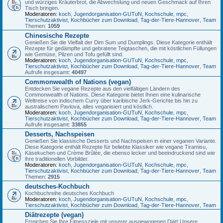
und würziges Kräuterbrot, die Abwechslung und neuen Geschmack auf Ihren
Tisch bringen.
Moderatoren:
koch
,
Jugendorganisation-GUTuN
,
Kochschule
,
mpc
,
Tierschutzaktivist
,
Kochbücher zum Download
,
Tag-der-Tiere-Hannover
,
Team
Themen:
1059
Chinesische Rezepte
Genießen Sie die Vielfalt der Dim Sum und Dumplings. Diese Kategorie enthält
Rezepte für gedämpfte und gebratene Teigtaschen, die mit köstlichen Füllungen
wie Gemüse, Pilzen und Tofu gefüllt sind.
Moderatoren:
koch
,
Jugendorganisation-GUTuN
,
Kochschule
,
mpc
,
Tierschutzaktivist
,
Kochbücher zum Download
,
Tag-der-Tiere-Hannover
,
Team
Aufrufe insgesamt:
40497
Commonwealth of Nations (vegan)
Entdecken Sie vegane Rezepte aus den vielfältigen Ländern des
Commonwealth of Nations. Diese Kategorie bietet Ihnen eine kulinarische
Weltreise von indischem Curry über karibische Jerk-Gerichte bis hin zu
australischem Pavlova, alles veganisiert und köstlich.
Moderatoren:
koch
,
Jugendorganisation-GUTuN
,
Kochschule
,
mpc
,
Tierschutzaktivist
,
Kochbücher zum Download
,
Tag-der-Tiere-Hannover
,
Team
Aufrufe insgesamt:
33855
Desserts, Nachspeisen
Genießen Sie klassische Desserts und Nachspeisen in einer veganen Variante.
Diese Kategorie enthält Rezepte für beliebte Klassiker wie vegane Tiramisu,
Käsekuchen und Crème Brûlée, die ebenso lecker und beeindruckend sind wie
ihre traditionellen Vorbilder.
Moderatoren:
koch
,
Jugendorganisation-GUTuN
,
Kochschule
,
mpc
,
Tierschutzaktivist
,
Kochbücher zum Download
,
Tag-der-Tiere-Hannover
,
Team
Themen:
2915
deutsches-Kochbuch
Kochbuchreihe deutsches Kochbuch
Moderatoren:
koch
,
Jugendorganisation-GUTuN
,
Kochschule
,
mpc
,
Tierschutzaktivist
,
Kochbücher zum Download
,
Tag-der-Tiere-Hannover
,
Team
Diätrezepte (vegan)
Erreichen Sie Ihre Fitnessziele mit unserer ausgewogenen Diät! Unsere