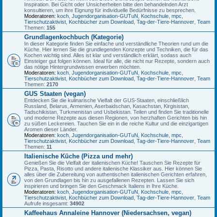
Inspiration. Bei Gicht oder Unsicherheiten bitte den behandelnden Arzt
konsultieren, um ihre Eignung für individuelle Bedürfnisse zu besprechen.
Moderatoren:
koch
,
Jugendorganisation-GUTuN
,
Kochschule
,
mpc
,
Tierschutzaktivist
,
Kochbücher zum Download
,
Tag-der-Tiere-Hannover
,
Team
Themen:
155
Grundlagenkochbuch (Kategorie)
In dieser Kategorie finden Sie einfache und verständliche Theorien rund um die
Küche. Hier lernen Sie die grundlegenden Konzepte und Techniken, die für das
Kochen wichtig sind. Alles ist klar und verständlich erklärt, sodass auch
Einsteiger gut folgen können. Ideal für alle, die nicht nur Rezepte, sondern auch
das nötige Hintergrundwissen erwerben möchten.
Moderatoren:
koch
,
Jugendorganisation-GUTuN
,
Kochschule
,
mpc
,
Tierschutzaktivist
,
Kochbücher zum Download
,
Tag-der-Tiere-Hannover
,
Team
Themen:
2170
GUS Staaten (vegan)
Entdecken Sie die kulinarische Vielfalt der GUS-Staaten, einschließlich
Russland, Belarus, Armenien, Aserbaidschan, Kasachstan, Kirgisistan,
Tadschikistan, Turkmenistan und Usbekistan. Teilen und finden Sie traditionelle
und moderne Rezepte aus diesen Regionen, von herzhaften Gerichten bis hin
zu süßen Leckereien. Tauchen Sie ein in die reiche Kultur und die einzigartigen
Aromen dieser Länder.
Moderatoren:
koch
,
Jugendorganisation-GUTuN
,
Kochschule
,
mpc
,
Tierschutzaktivist
,
Kochbücher zum Download
,
Tag-der-Tiere-Hannover
,
Team
Themen:
11
Italienische Küche (Pizza und mehr)
Genießen Sie die Vielfalt der italienischen Küche! Tauschen Sie Rezepte für
Pizza, Pasta, Risotto und andere italienische Klassiker aus. Hier können Sie
alles über die Zubereitung von authentischen italienischen Gerichten erfahren,
von den Grundlagen bis hin zu ausgefallenen Rezepten. Lassen Sie sich
inspirieren und bringen Sie den Geschmack Italiens in Ihre Küche.
Moderatoren:
koch
,
Jugendorganisation-GUTuN
,
Kochschule
,
mpc
,
Tierschutzaktivist
,
Kochbücher zum Download
,
Tag-der-Tiere-Hannover
,
Team
Aufrufe insgesamt:
34902
Kaffeehaus Annaleine Hannover (Niedersachsen, vegan)