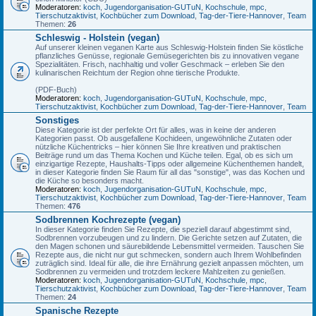
Moderatoren:
koch
,
Jugendorganisation-GUTuN
,
Kochschule
,
mpc
,
Tierschutzaktivist
,
Kochbücher zum Download
,
Tag-der-Tiere-Hannover
,
Team
Themen:
26
Schleswig - Holstein (vegan)
Auf unserer kleinen veganen Karte aus Schleswig-Holstein finden Sie köstliche
pflanzliches Genüsse, regionale Gemüsegerichten bis zu innovativen vegane
Spezialitäten. Frisch, nachhaltig und voller Geschmack – erleben Sie den
kulinarischen Reichtum der Region ohne tierische Produkte.
(PDF-Buch)
Moderatoren:
koch
,
Jugendorganisation-GUTuN
,
Kochschule
,
mpc
,
Tierschutzaktivist
,
Kochbücher zum Download
,
Tag-der-Tiere-Hannover
,
Team
Sonstiges
Diese Kategorie ist der perfekte Ort für alles, was in keine der anderen
Kategorien passt. Ob ausgefallene Kochideen, ungewöhnliche Zutaten oder
nützliche Küchentricks – hier können Sie Ihre kreativen und praktischen
Beiträge rund um das Thema Kochen und Küche teilen. Egal, ob es sich um
einzigartige Rezepte, Haushalts-Tipps oder allgemeine Küchenthemen handelt,
in dieser Kategorie finden Sie Raum für all das "sonstige", was das Kochen und
die Küche so besonders macht.
Moderatoren:
koch
,
Jugendorganisation-GUTuN
,
Kochschule
,
mpc
,
Tierschutzaktivist
,
Kochbücher zum Download
,
Tag-der-Tiere-Hannover
,
Team
Themen:
476
Sodbrennen Kochrezepte (vegan)
In dieser Kategorie finden Sie Rezepte, die speziell darauf abgestimmt sind,
Sodbrennen vorzubeugen und zu lindern. Die Gerichte setzen auf Zutaten, die
den Magen schonen und säurebildende Lebensmittel vermeiden. Tauschen Sie
Rezepte aus, die nicht nur gut schmecken, sondern auch Ihrem Wohlbefinden
zuträglich sind. Ideal für alle, die ihre Ernährung gezielt anpassen möchten, um
Sodbrennen zu vermeiden und trotzdem leckere Mahlzeiten zu genießen.
Moderatoren:
koch
,
Jugendorganisation-GUTuN
,
Kochschule
,
mpc
,
Tierschutzaktivist
,
Kochbücher zum Download
,
Tag-der-Tiere-Hannover
,
Team
Themen:
24
Spanische Rezepte