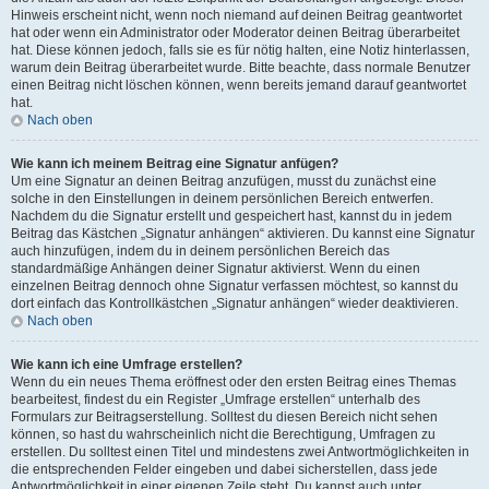
Hinweis erscheint nicht, wenn noch niemand auf deinen Beitrag geantwortet
hat oder wenn ein Administrator oder Moderator deinen Beitrag überarbeitet
hat. Diese können jedoch, falls sie es für nötig halten, eine Notiz hinterlassen,
warum dein Beitrag überarbeitet wurde. Bitte beachte, dass normale Benutzer
einen Beitrag nicht löschen können, wenn bereits jemand darauf geantwortet
hat.
Nach oben
Wie kann ich meinem Beitrag eine Signatur anfügen?
Um eine Signatur an deinen Beitrag anzufügen, musst du zunächst eine
solche in den Einstellungen in deinem persönlichen Bereich entwerfen.
Nachdem du die Signatur erstellt und gespeichert hast, kannst du in jedem
Beitrag das Kästchen „Signatur anhängen“ aktivieren. Du kannst eine Signatur
auch hinzufügen, indem du in deinem persönlichen Bereich das
standardmäßige Anhängen deiner Signatur aktivierst. Wenn du einen
einzelnen Beitrag dennoch ohne Signatur verfassen möchtest, so kannst du
dort einfach das Kontrollkästchen „Signatur anhängen“ wieder deaktivieren.
Nach oben
Wie kann ich eine Umfrage erstellen?
Wenn du ein neues Thema eröffnest oder den ersten Beitrag eines Themas
bearbeitest, findest du ein Register „Umfrage erstellen“ unterhalb des
Formulars zur Beitragserstellung. Solltest du diesen Bereich nicht sehen
können, so hast du wahrscheinlich nicht die Berechtigung, Umfragen zu
erstellen. Du solltest einen Titel und mindestens zwei Antwortmöglichkeiten in
die entsprechenden Felder eingeben und dabei sicherstellen, dass jede
Antwortmöglichkeit in einer eigenen Zeile steht. Du kannst auch unter