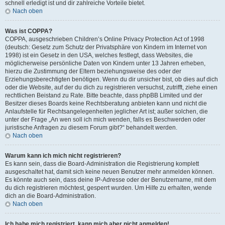
schnell erledigt ist und dir zahlreiche Vorteile bietet.
Nach oben
Was ist COPPA?
COPPA, ausgeschrieben Children’s Online Privacy Protection Act of 1998
(deutsch: Gesetz zum Schutz der Privatsphäre von Kindern im Internet von
1998) ist ein Gesetz in den USA, welches festlegt, dass Websites, die
möglicherweise persönliche Daten von Kindern unter 13 Jahren erheben,
hierzu die Zustimmung der Eltern beziehungsweise des oder der
Erziehungsberechtigten benötigen. Wenn du dir unsicher bist, ob dies auf dich
oder die Website, auf der du dich zu registrieren versuchst, zutrifft, ziehe einen
rechtlichen Beistand zu Rate. Bitte beachte, dass phpBB Limited und der
Besitzer dieses Boards keine Rechtsberatung anbieten kann und nicht die
Anlaufstelle für Rechtsangelegenheiten jeglicher Art ist; außer solchen, die
unter der Frage „An wen soll ich mich wenden, falls es Beschwerden oder
juristische Anfragen zu diesem Forum gibt?“ behandelt werden.
Nach oben
Warum kann ich mich nicht registrieren?
Es kann sein, dass die Board-Administration die Registrierung komplett
ausgeschaltet hat, damit sich keine neuen Benutzer mehr anmelden können.
Es könnte auch sein, dass deine IP-Adresse oder der Benutzername, mit dem
du dich registrieren möchtest, gesperrt wurden. Um Hilfe zu erhalten, wende
dich an die Board-Administration.
Nach oben
Ich habe mich registriert, kann mich aber nicht anmelden!