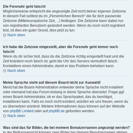
Die Forenuhr geht falsch!
Möglicherweise entspricht die angezeigte Zeit nicht deiner eigenen Zeitzone.
In diesem Fall solltest du im „Persönlichen Bereich“ die für dich passende
Zeitzone (Mitteleuropäische Zeit, ...) festlegen. Die Zeitzone kann dabei nur
von registrierten Benutzern geändert werden. Wenn du noch nicht registriert
bist, ist dies ein guter Grund, dies jetzt zu tun.
Nach oben
Ich habe die Zeitzone eingestellt, aber die Forenuhr geht immer noch
falsch!
Wenn du dir sicher bist, dass du die Zeitzone richtig eingestellt hast und die
Zeit trotzdem noch falsch ist, geht die Uhr des Servers vermutlich falsch.
Kontaktiere einen Administrator, damit er das Problem beheben kann.
Nach oben
Meine Sprache steht auf diesem Board nicht zur Auswahl!
Meist hat die Board-Administration entweder deine Sprache nicht installiert
oder niemand hat das Forum bislang in deine Sprache übersetzt. Frage ggf.
einen Board-Administrator, ob er das Sprachpaket, das du benötigst,
installieren kann. Falls es noch nicht existiert, würden wir uns freuen, wenn du
es übersetzen würdest. Weitere Informationen dazu können auf der Website
von
phpBB Limited
oder auf
phpBB.de
gefunden werden.
Nach oben
Was sind das für Bilder, die bei meinem Benutzernamen angezeigt werden?
In der Beitragsansicht können zwei Bilder bei deinem Benutzernamen stehen.