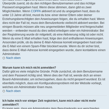
Überprüfe zuerst, ob du den richtigen Benutzernamen und das richtige
Passwort eingegeben hast. Wenn diese stimmen, dann gibt es zwei
Möglichkeiten. Wenn
COPPA
aktiviert ist und du angegeben hast, dass du
unter 13 Jahre alt bist, musst du bzw. einer deiner Eltern oder deiner
Erziehungsberechtigten den Anweisungen folgen, die du erhalten hast. Wenn
dies nicht der Fall ist, muss dein Benutzerkonto vielleicht aktiviert werden. Bei
einigen Boards müssen alle neu angemeldeten Mitglieder erst freigeschaltet
werden – entweder musst du dies selbst erledigen oder ein Administrator. Bei
der Registrierung wurde dir mitgeteilt, ob eine Aktivierung nötig ist oder nicht.
Wenn du eine E-Mail erhalten hast, folge den dort enthaltenen Anweisungen.
Ansonsten prüfe, ob du deine E-Mail-Adresse korrekt eingegeben hast oder
die E-Mail von einem Spam-Filter blockiert wurde. Wenn du dir sicher bist,
dass deine E-Mail-Adresse korrekt eingegeben wurde, dann kontaktiere einen
Administrator.
Nach oben
Warum kann ich mich nicht anmelden?
Dafür gibt es viele mögliche Gründe. Prüfe zunächst, ob dein Benutzername
und dein Passwort richtig sind. Wenn dies der Fall ist, wende dich an einen
Board-Administrator, um sicherzugehen, dass du nicht gesperrt wurdest. Es ist
ebenfalls möglich, dass ein Konfigurationsproblem mit der Website vorliegt,
welches ein Administrator lösen muss.
Nach oben
Ich habe mich vor einiger Zeit registriert, kann mich aber nicht mehr
anmelden?!
Es kann sein, dass ein Administrator dein Benutzerkonto aus verschieden