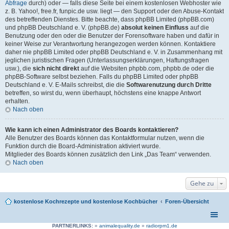
Abfrage
durch) oder — falls diese Seite bei einem kostenlosen Webhoster wie
z. B. Yahoo!, free.fr, funpic.de usw. liegt — den Support oder den Abuse-Kontakt
des betreffenden Dienstes. Bitte beachte, dass phpBB Limited (phpBB.com)
und phpBB Deutschland e. V. (phpBB.de)
absolut keinen Einfluss
auf die
Benutzung oder den oder die Benutzer der Forensoftware haben und dafür in
keiner Weise zur Verantwortung herangezogen werden können. Kontaktiere
daher nie phpBB Limited oder phpBB Deutschland e. V. in Zusammenhang mit
jeglichen juristischen Fragen (Unterlassungserklärungen, Haftungsfragen
usw.), die
sich nicht direkt
auf die Websiten phpbb.com, phpbb.de oder die
phpBB-Software selbst beziehen. Falls du phpBB Limited oder phpBB
Deutschland e. V. E-Mails schreibst, die die
Softwarenutzung durch Dritte
betreffen, so wirst du, wenn überhaupt, höchstens eine knappe Antwort
erhalten.
Nach oben
Wie kann ich einen Administrator des Boards kontaktieren?
Alle Benutzer des Boards können das Kontaktformular nutzen, wenn die
Funktion durch die Board-Administration aktiviert wurde.
Mitglieder des Boards können zusätzlich den Link „Das Team“ verwenden.
Nach oben
Gehe zu
kostenlose Kochrezepte und kostenlose Kochbücher
Foren-Übersicht
PARTNERLINKS:
»
animalequality.de
»
radiorpm1.de