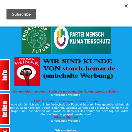
Köche-Nord.de
Werbung:
Wir empfehlen an dieser Stelle die norddeutsche Nationalsportart:
Boßeln:
(unbezahlte Werbung)
UND:
Fußballtennis begegnet Squash: Fuwate
Bei Fuwate wird ähnlich wie z.B. bei Volleyball, der Fussball über ein Netz gespielt. Wichtig: der
Ball darf zu keiner Zeit den Boden berühren. Gespielt werden darf der Ball nur mit dem Fuß
oder Kopf. Eine Besonderheit von Fuwate ist, dass der Ball ähnlich wie beim Squash, auch
über die Wände gespielt werden darf.
Klicken Sie hier!
(unbezahlte Werbung)
Wir empfehlen: