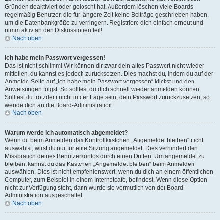
Gründen deaktiviert oder gelöscht hat. Außerdem löschen viele Boards
regelmäßig Benutzer, die für längere Zeit keine Beiträge geschrieben haben,
um die Datenbankgröße zu verringern. Registriere dich einfach erneut und
nimm aktiv an den Diskussionen teil!
Nach oben
Ich habe mein Passwort vergessen!
Das ist nicht schlimm! Wir können dir zwar dein altes Passwort nicht wieder
mitteilen, du kannst es jedoch zurücksetzen. Dies machst du, indem du auf der
Anmelde-Seite auf „Ich habe mein Passwort vergessen“ klickst und den
Anweisungen folgst. So solltest du dich schnell wieder anmelden können.
Solltest du trotzdem nicht in der Lage sein, dein Passwort zurückzusetzen, so
wende dich an die Board-Administration.
Nach oben
Warum werde ich automatisch abgemeldet?
Wenn du beim Anmelden das Kontrollkästchen „Angemeldet bleiben“ nicht
auswählst, wirst du nur für eine Sitzung angemeldet. Dies verhindert den
Missbrauch deines Benutzerkontos durch einen Dritten. Um angemeldet zu
bleiben, kannst du das Kästchen „Angemeldet bleiben“ beim Anmelden
auswählen. Dies ist nicht empfehlenswert, wenn du dich an einem öffentlichen
Computer, zum Beispiel in einem Internetcafé, befindest. Wenn diese Option
nicht zur Verfügung steht, dann wurde sie vermutlich von der Board-
Administration ausgeschaltet.
Nach oben