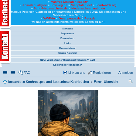
»
Manfred Mistkäfer Magazin
»
Animalequality.de
»
Loveveg.de
»
Vier-pfoten.de/
»
Foodwatch.org
»
Bund-Niedersachsen.de
»
Niedersachsen.nabu.de
(Marcus Petersen-Clausen ist ehrenamtliches Mitglied im BUND-Niedersachsen und
Niedersachsen Nabu)
»
WWF.de
»
Greenpeace.de
»
Peta.de
(wir haben allerdings nichts mit diesen Seiten zu tun!)
Startseite
Impressum
Datenschutz
Links
Gemeindebrief
Saison-Kalender
NEU: Vokabeltrainer (Saechsischvokabeln V: 1.2)!
Kostenlose Kochbuecher
Schnellzugriff
Linkliste
FAQ
Link zu uns
Registrieren
Anmelden
kostenlose Kochrezepte und kostenlose Kochbücher
Foren-Übersicht
uc
he