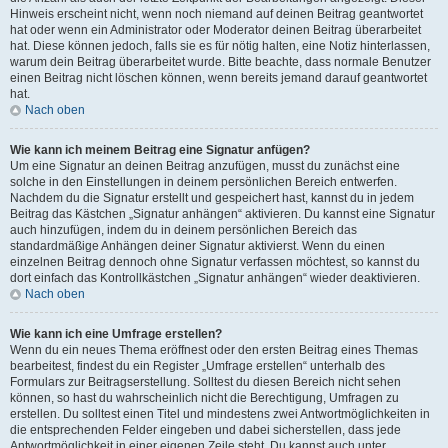
Hinweis erscheint nicht, wenn noch niemand auf deinen Beitrag geantwortet
hat oder wenn ein Administrator oder Moderator deinen Beitrag überarbeitet
hat. Diese können jedoch, falls sie es für nötig halten, eine Notiz hinterlassen,
warum dein Beitrag überarbeitet wurde. Bitte beachte, dass normale Benutzer
einen Beitrag nicht löschen können, wenn bereits jemand darauf geantwortet
hat.
Nach oben
Wie kann ich meinem Beitrag eine Signatur anfügen?
Um eine Signatur an deinen Beitrag anzufügen, musst du zunächst eine
solche in den Einstellungen in deinem persönlichen Bereich entwerfen.
Nachdem du die Signatur erstellt und gespeichert hast, kannst du in jedem
Beitrag das Kästchen „Signatur anhängen“ aktivieren. Du kannst eine Signatur
auch hinzufügen, indem du in deinem persönlichen Bereich das
standardmäßige Anhängen deiner Signatur aktivierst. Wenn du einen
einzelnen Beitrag dennoch ohne Signatur verfassen möchtest, so kannst du
dort einfach das Kontrollkästchen „Signatur anhängen“ wieder deaktivieren.
Nach oben
Wie kann ich eine Umfrage erstellen?
Wenn du ein neues Thema eröffnest oder den ersten Beitrag eines Themas
bearbeitest, findest du ein Register „Umfrage erstellen“ unterhalb des
Formulars zur Beitragserstellung. Solltest du diesen Bereich nicht sehen
können, so hast du wahrscheinlich nicht die Berechtigung, Umfragen zu
erstellen. Du solltest einen Titel und mindestens zwei Antwortmöglichkeiten in
die entsprechenden Felder eingeben und dabei sicherstellen, dass jede
Antwortmöglichkeit in einer eigenen Zeile steht. Du kannst auch unter