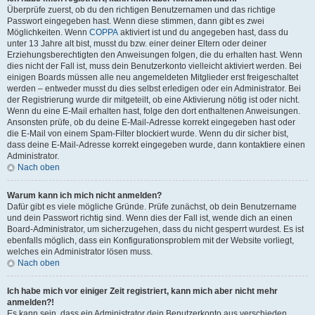
Überprüfe zuerst, ob du den richtigen Benutzernamen und das richtige
Passwort eingegeben hast. Wenn diese stimmen, dann gibt es zwei
Möglichkeiten. Wenn
COPPA
aktiviert ist und du angegeben hast, dass du
unter 13 Jahre alt bist, musst du bzw. einer deiner Eltern oder deiner
Erziehungsberechtigten den Anweisungen folgen, die du erhalten hast. Wenn
dies nicht der Fall ist, muss dein Benutzerkonto vielleicht aktiviert werden. Bei
einigen Boards müssen alle neu angemeldeten Mitglieder erst freigeschaltet
werden – entweder musst du dies selbst erledigen oder ein Administrator. Bei
der Registrierung wurde dir mitgeteilt, ob eine Aktivierung nötig ist oder nicht.
Wenn du eine E-Mail erhalten hast, folge den dort enthaltenen Anweisungen.
Ansonsten prüfe, ob du deine E-Mail-Adresse korrekt eingegeben hast oder
die E-Mail von einem Spam-Filter blockiert wurde. Wenn du dir sicher bist,
dass deine E-Mail-Adresse korrekt eingegeben wurde, dann kontaktiere einen
Administrator.
Nach oben
Warum kann ich mich nicht anmelden?
Dafür gibt es viele mögliche Gründe. Prüfe zunächst, ob dein Benutzername
und dein Passwort richtig sind. Wenn dies der Fall ist, wende dich an einen
Board-Administrator, um sicherzugehen, dass du nicht gesperrt wurdest. Es ist
ebenfalls möglich, dass ein Konfigurationsproblem mit der Website vorliegt,
welches ein Administrator lösen muss.
Nach oben
Ich habe mich vor einiger Zeit registriert, kann mich aber nicht mehr
anmelden?!
Es kann sein, dass ein Administrator dein Benutzerkonto aus verschieden