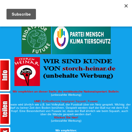
Köche-Nord.de
Werbung:
Wir empfehlen an dieser Stelle die norddeutsche Nationalsportart:
Boßeln:
(unbezahlte Werbung)
UND:
Fußballtennis begegnet Squash: Fuwate
Bei Fuwate wird ähnlich wie z.B. bei Volleyball, der Fussball über ein Netz gespielt. Wichtig: der
Ball darf zu keiner Zeit den Boden berühren. Gespielt werden darf der Ball nur mit dem Fuß
oder Kopf. Eine Besonderheit von Fuwate ist, dass der Ball ähnlich wie beim Squash, auch
über die Wände gespielt werden darf.
Klicken Sie hier!
(unbezahlte Werbung)
Wir empfehlen: