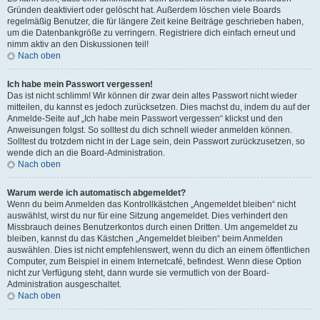
Gründen deaktiviert oder gelöscht hat. Außerdem löschen viele Boards
regelmäßig Benutzer, die für längere Zeit keine Beiträge geschrieben haben,
um die Datenbankgröße zu verringern. Registriere dich einfach erneut und
nimm aktiv an den Diskussionen teil!
Nach oben
Ich habe mein Passwort vergessen!
Das ist nicht schlimm! Wir können dir zwar dein altes Passwort nicht wieder
mitteilen, du kannst es jedoch zurücksetzen. Dies machst du, indem du auf der
Anmelde-Seite auf „Ich habe mein Passwort vergessen“ klickst und den
Anweisungen folgst. So solltest du dich schnell wieder anmelden können.
Solltest du trotzdem nicht in der Lage sein, dein Passwort zurückzusetzen, so
wende dich an die Board-Administration.
Nach oben
Warum werde ich automatisch abgemeldet?
Wenn du beim Anmelden das Kontrollkästchen „Angemeldet bleiben“ nicht
auswählst, wirst du nur für eine Sitzung angemeldet. Dies verhindert den
Missbrauch deines Benutzerkontos durch einen Dritten. Um angemeldet zu
bleiben, kannst du das Kästchen „Angemeldet bleiben“ beim Anmelden
auswählen. Dies ist nicht empfehlenswert, wenn du dich an einem öffentlichen
Computer, zum Beispiel in einem Internetcafé, befindest. Wenn diese Option
nicht zur Verfügung steht, dann wurde sie vermutlich von der Board-
Administration ausgeschaltet.
Nach oben