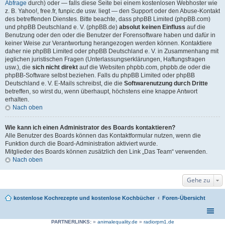
Abfrage
durch) oder — falls diese Seite bei einem kostenlosen Webhoster wie
z. B. Yahoo!, free.fr, funpic.de usw. liegt — den Support oder den Abuse-Kontakt
des betreffenden Dienstes. Bitte beachte, dass phpBB Limited (phpBB.com)
und phpBB Deutschland e. V. (phpBB.de)
absolut keinen Einfluss
auf die
Benutzung oder den oder die Benutzer der Forensoftware haben und dafür in
keiner Weise zur Verantwortung herangezogen werden können. Kontaktiere
daher nie phpBB Limited oder phpBB Deutschland e. V. in Zusammenhang mit
jeglichen juristischen Fragen (Unterlassungserklärungen, Haftungsfragen
usw.), die
sich nicht direkt
auf die Websiten phpbb.com, phpbb.de oder die
phpBB-Software selbst beziehen. Falls du phpBB Limited oder phpBB
Deutschland e. V. E-Mails schreibst, die die
Softwarenutzung durch Dritte
betreffen, so wirst du, wenn überhaupt, höchstens eine knappe Antwort
erhalten.
Nach oben
Wie kann ich einen Administrator des Boards kontaktieren?
Alle Benutzer des Boards können das Kontaktformular nutzen, wenn die
Funktion durch die Board-Administration aktiviert wurde.
Mitglieder des Boards können zusätzlich den Link „Das Team“ verwenden.
Nach oben
Gehe zu
kostenlose Kochrezepte und kostenlose Kochbücher
Foren-Übersicht
PARTNERLINKS:
»
animalequality.de
»
radiorpm1.de