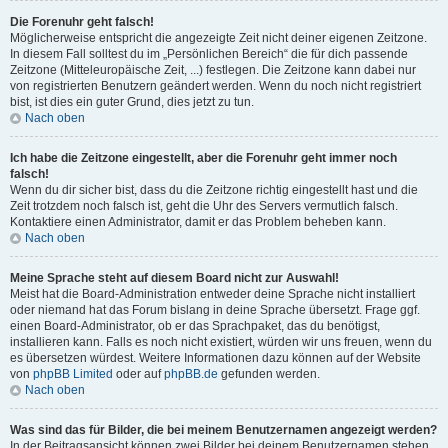
Die Forenuhr geht falsch!
Möglicherweise entspricht die angezeigte Zeit nicht deiner eigenen Zeitzone.
In diesem Fall solltest du im „Persönlichen Bereich“ die für dich passende
Zeitzone (Mitteleuropäische Zeit, ...) festlegen. Die Zeitzone kann dabei nur
von registrierten Benutzern geändert werden. Wenn du noch nicht registriert
bist, ist dies ein guter Grund, dies jetzt zu tun.
Nach oben
Ich habe die Zeitzone eingestellt, aber die Forenuhr geht immer noch
falsch!
Wenn du dir sicher bist, dass du die Zeitzone richtig eingestellt hast und die
Zeit trotzdem noch falsch ist, geht die Uhr des Servers vermutlich falsch.
Kontaktiere einen Administrator, damit er das Problem beheben kann.
Nach oben
Meine Sprache steht auf diesem Board nicht zur Auswahl!
Meist hat die Board-Administration entweder deine Sprache nicht installiert
oder niemand hat das Forum bislang in deine Sprache übersetzt. Frage ggf.
einen Board-Administrator, ob er das Sprachpaket, das du benötigst,
installieren kann. Falls es noch nicht existiert, würden wir uns freuen, wenn du
es übersetzen würdest. Weitere Informationen dazu können auf der Website
von
phpBB Limited
oder auf
phpBB.de
gefunden werden.
Nach oben
Was sind das für Bilder, die bei meinem Benutzernamen angezeigt werden?
In der Beitragsansicht können zwei Bilder bei deinem Benutzernamen stehen.