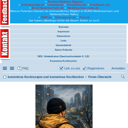
»
Manfred Mistkäfer Magazin
»
Animalequality.de
»
Loveveg.de
»
Vier-pfoten.de/
»
Foodwatch.org
»
Bund-Niedersachsen.de
»
Niedersachsen.nabu.de
(Marcus Petersen-Clausen ist ehrenamtliches Mitglied im BUND-Niedersachsen und
Niedersachsen Nabu)
»
WWF.de
»
Greenpeace.de
»
Peta.de
(wir haben allerdings nichts mit diesen Seiten zu tun!)
Startseite
Impressum
Datenschutz
Links
Gemeindebrief
Saison-Kalender
NEU: Vokabeltrainer (Saechsischvokabeln V: 1.2)!
Kostenlose Kochbuecher
Schnellzugriff
Linkliste
FAQ
Link zu uns
Registrieren
Anmelden
kostenlose Kochrezepte und kostenlose Kochbücher
Foren-Übersicht
uc
he