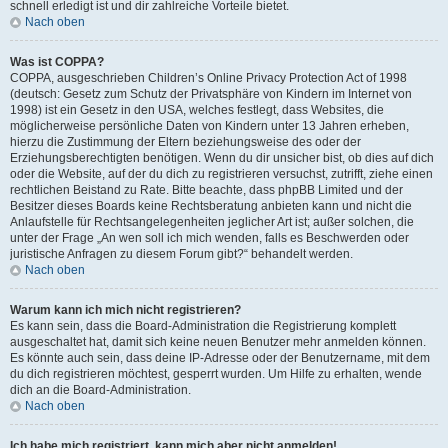
schnell erledigt ist und dir zahlreiche Vorteile bietet.
Nach oben
Was ist COPPA?
COPPA, ausgeschrieben Children’s Online Privacy Protection Act of 1998
(deutsch: Gesetz zum Schutz der Privatsphäre von Kindern im Internet von
1998) ist ein Gesetz in den USA, welches festlegt, dass Websites, die
möglicherweise persönliche Daten von Kindern unter 13 Jahren erheben,
hierzu die Zustimmung der Eltern beziehungsweise des oder der
Erziehungsberechtigten benötigen. Wenn du dir unsicher bist, ob dies auf dich
oder die Website, auf der du dich zu registrieren versuchst, zutrifft, ziehe einen
rechtlichen Beistand zu Rate. Bitte beachte, dass phpBB Limited und der
Besitzer dieses Boards keine Rechtsberatung anbieten kann und nicht die
Anlaufstelle für Rechtsangelegenheiten jeglicher Art ist; außer solchen, die
unter der Frage „An wen soll ich mich wenden, falls es Beschwerden oder
juristische Anfragen zu diesem Forum gibt?“ behandelt werden.
Nach oben
Warum kann ich mich nicht registrieren?
Es kann sein, dass die Board-Administration die Registrierung komplett
ausgeschaltet hat, damit sich keine neuen Benutzer mehr anmelden können.
Es könnte auch sein, dass deine IP-Adresse oder der Benutzername, mit dem
du dich registrieren möchtest, gesperrt wurden. Um Hilfe zu erhalten, wende
dich an die Board-Administration.
Nach oben
Ich habe mich registriert, kann mich aber nicht anmelden!