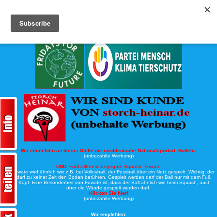
Köche-Nord.de
Werbung:
Wir empfehlen an dieser Stelle die norddeutsche Nationalsportart:
Boßeln:
(unbezahlte Werbung)
UND:
Fußballtennis begegnet Squash: Fuwate
Bei Fuwate wird ähnlich wie z.B. bei Volleyball, der Fussball über ein Netz gespielt. Wichtig: der
Ball darf zu keiner Zeit den Boden berühren. Gespielt werden darf der Ball nur mit dem Fuß
oder Kopf. Eine Besonderheit von Fuwate ist, dass der Ball ähnlich wie beim Squash, auch
über die Wände gespielt werden darf.
Klicken Sie hier!
(unbezahlte Werbung)
Wir empfehlen: