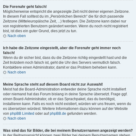
Die Forenuhr geht falsch!
Möglicherweise entspricht die angezeigte Zeit nicht deiner eigenen Zeitzone.
In diesem Fall solltest du im „Persönlichen Bereich“ die für dich passende
Zeitzone (Mitteleuropäische Zeit, ...) festlegen. Die Zeitzone kann dabei nur
von registrierten Benutzern geändert werden. Wenn du noch nicht registriert
bist, ist dies ein guter Grund, dies jetzt zu tun.
Nach oben
Ich habe die Zeitzone eingestellt, aber die Forenuhr geht immer noch
falsch!
Wenn du dir sicher bist, dass du die Zeitzone richtig eingestellt hast und die
Zeit trotzdem noch falsch ist, geht die Uhr des Servers vermutlich falsch.
Kontaktiere einen Administrator, damit er das Problem beheben kann.
Nach oben
Meine Sprache steht auf diesem Board nicht zur Auswahl!
Meist hat die Board-Administration entweder deine Sprache nicht installiert
oder niemand hat das Forum bislang in deine Sprache übersetzt. Frage ggf.
einen Board-Administrator, ob er das Sprachpaket, das du benötigst,
installieren kann. Falls es noch nicht existiert, würden wir uns freuen, wenn du
es übersetzen würdest. Weitere Informationen dazu können auf der Website
von
phpBB Limited
oder auf
phpBB.de
gefunden werden.
Nach oben
Was sind das für Bilder, die bei meinem Benutzernamen angezeigt werden?
In der Beitragsansicht können zwei Bilder bei deinem Benutzernamen stehen.