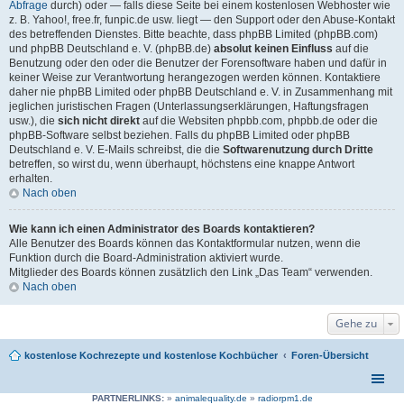
Abfrage
durch) oder — falls diese Seite bei einem kostenlosen Webhoster wie
z. B. Yahoo!, free.fr, funpic.de usw. liegt — den Support oder den Abuse-Kontakt
des betreffenden Dienstes. Bitte beachte, dass phpBB Limited (phpBB.com)
und phpBB Deutschland e. V. (phpBB.de)
absolut keinen Einfluss
auf die
Benutzung oder den oder die Benutzer der Forensoftware haben und dafür in
keiner Weise zur Verantwortung herangezogen werden können. Kontaktiere
daher nie phpBB Limited oder phpBB Deutschland e. V. in Zusammenhang mit
jeglichen juristischen Fragen (Unterlassungserklärungen, Haftungsfragen
usw.), die
sich nicht direkt
auf die Websiten phpbb.com, phpbb.de oder die
phpBB-Software selbst beziehen. Falls du phpBB Limited oder phpBB
Deutschland e. V. E-Mails schreibst, die die
Softwarenutzung durch Dritte
betreffen, so wirst du, wenn überhaupt, höchstens eine knappe Antwort
erhalten.
Nach oben
Wie kann ich einen Administrator des Boards kontaktieren?
Alle Benutzer des Boards können das Kontaktformular nutzen, wenn die
Funktion durch die Board-Administration aktiviert wurde.
Mitglieder des Boards können zusätzlich den Link „Das Team“ verwenden.
Nach oben
Gehe zu
kostenlose Kochrezepte und kostenlose Kochbücher
Foren-Übersicht
PARTNERLINKS:
»
animalequality.de
»
radiorpm1.de