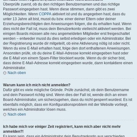
Überprüfe zuerst, ob du den richtigen Benutzernamen und das richtige
Passwort eingegeben hast. Wenn diese stimmen, dann gibt es zwei
Möglichkeiten. Wenn
COPPA
aktiviert ist und du angegeben hast, dass du
unter 13 Jahre alt bist, musst du bzw. einer deiner Eltern oder deiner
Erziehungsberechtigten den Anweisungen folgen, die du erhalten hast. Wenn
dies nicht der Fall ist, muss dein Benutzerkonto vielleicht aktiviert werden. Bei
einigen Boards müssen alle neu angemeldeten Mitglieder erst freigeschaltet
werden – entweder musst du dies selbst erledigen oder ein Administrator. Bei
der Registrierung wurde dir mitgeteilt, ob eine Aktivierung nötig ist oder nicht.
Wenn du eine E-Mail erhalten hast, folge den dort enthaltenen Anweisungen.
Ansonsten prüfe, ob du deine E-Mail-Adresse korrekt eingegeben hast oder
die E-Mail von einem Spam-Filter blockiert wurde. Wenn du dir sicher bist,
dass deine E-Mail-Adresse korrekt eingegeben wurde, dann kontaktiere einen
Administrator.
Nach oben
Warum kann ich mich nicht anmelden?
Dafür gibt es viele mögliche Gründe. Prüfe zunächst, ob dein Benutzername
und dein Passwort richtig sind. Wenn dies der Fall ist, wende dich an einen
Board-Administrator, um sicherzugehen, dass du nicht gesperrt wurdest. Es ist
ebenfalls möglich, dass ein Konfigurationsproblem mit der Website vorliegt,
welches ein Administrator lösen muss.
Nach oben
Ich habe mich vor einiger Zeit registriert, kann mich aber nicht mehr
anmelden?!
Es kann sein, dass ein Administrator dein Benutzerkonto aus verschieden