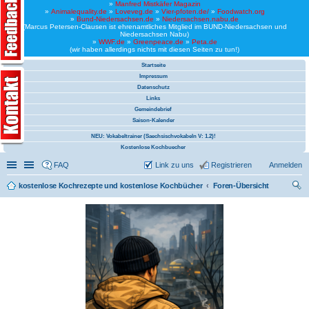
»
Manfred Mistkäfer Magazin
»
Animalequality.de
»
Loveveg.de
»
Vier-pfoten.de/
»
Foodwatch.org
»
Bund-Niedersachsen.de
»
Niedersachsen.nabu.de
(Marcus Petersen-Clausen ist ehrenamtliches Mitglied im BUND-Niedersachsen und
Niedersachsen Nabu)
»
WWF.de
»
Greenpeace.de
»
Peta.de
(wir haben allerdings nichts mit diesen Seiten zu tun!)
Startseite
Impressum
Datenschutz
Links
Gemeindebrief
Saison-Kalender
NEU: Vokabeltrainer (Saechsischvokabeln V: 1.2)!
Kostenlose Kochbuecher
Schnellzugriff
Linkliste
FAQ
Link zu uns
Registrieren
Anmelden
kostenlose Kochrezepte und kostenlose Kochbücher
Foren-Übersicht
uc
he