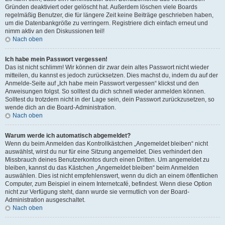
Gründen deaktiviert oder gelöscht hat. Außerdem löschen viele Boards
regelmäßig Benutzer, die für längere Zeit keine Beiträge geschrieben haben,
um die Datenbankgröße zu verringern. Registriere dich einfach erneut und
nimm aktiv an den Diskussionen teil!
Nach oben
Ich habe mein Passwort vergessen!
Das ist nicht schlimm! Wir können dir zwar dein altes Passwort nicht wieder
mitteilen, du kannst es jedoch zurücksetzen. Dies machst du, indem du auf der
Anmelde-Seite auf „Ich habe mein Passwort vergessen“ klickst und den
Anweisungen folgst. So solltest du dich schnell wieder anmelden können.
Solltest du trotzdem nicht in der Lage sein, dein Passwort zurückzusetzen, so
wende dich an die Board-Administration.
Nach oben
Warum werde ich automatisch abgemeldet?
Wenn du beim Anmelden das Kontrollkästchen „Angemeldet bleiben“ nicht
auswählst, wirst du nur für eine Sitzung angemeldet. Dies verhindert den
Missbrauch deines Benutzerkontos durch einen Dritten. Um angemeldet zu
bleiben, kannst du das Kästchen „Angemeldet bleiben“ beim Anmelden
auswählen. Dies ist nicht empfehlenswert, wenn du dich an einem öffentlichen
Computer, zum Beispiel in einem Internetcafé, befindest. Wenn diese Option
nicht zur Verfügung steht, dann wurde sie vermutlich von der Board-
Administration ausgeschaltet.
Nach oben