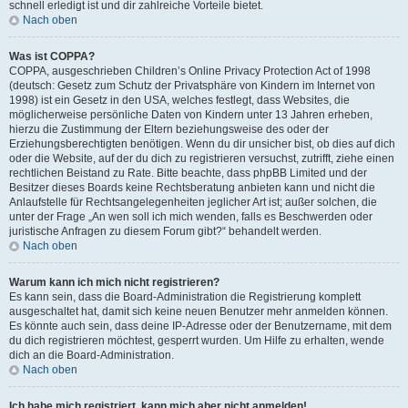
schnell erledigt ist und dir zahlreiche Vorteile bietet.
Nach oben
Was ist COPPA?
COPPA, ausgeschrieben Children’s Online Privacy Protection Act of 1998
(deutsch: Gesetz zum Schutz der Privatsphäre von Kindern im Internet von
1998) ist ein Gesetz in den USA, welches festlegt, dass Websites, die
möglicherweise persönliche Daten von Kindern unter 13 Jahren erheben,
hierzu die Zustimmung der Eltern beziehungsweise des oder der
Erziehungsberechtigten benötigen. Wenn du dir unsicher bist, ob dies auf dich
oder die Website, auf der du dich zu registrieren versuchst, zutrifft, ziehe einen
rechtlichen Beistand zu Rate. Bitte beachte, dass phpBB Limited und der
Besitzer dieses Boards keine Rechtsberatung anbieten kann und nicht die
Anlaufstelle für Rechtsangelegenheiten jeglicher Art ist; außer solchen, die
unter der Frage „An wen soll ich mich wenden, falls es Beschwerden oder
juristische Anfragen zu diesem Forum gibt?“ behandelt werden.
Nach oben
Warum kann ich mich nicht registrieren?
Es kann sein, dass die Board-Administration die Registrierung komplett
ausgeschaltet hat, damit sich keine neuen Benutzer mehr anmelden können.
Es könnte auch sein, dass deine IP-Adresse oder der Benutzername, mit dem
du dich registrieren möchtest, gesperrt wurden. Um Hilfe zu erhalten, wende
dich an die Board-Administration.
Nach oben
Ich habe mich registriert, kann mich aber nicht anmelden!