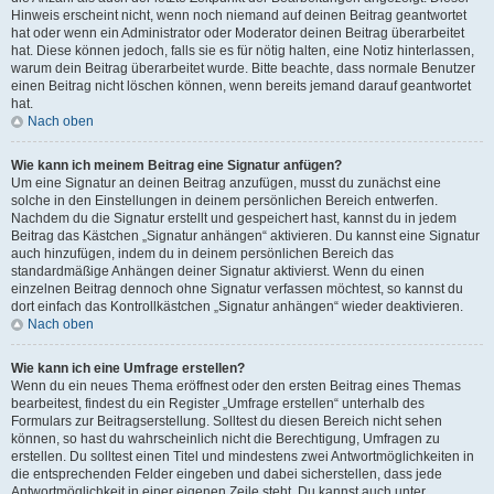
Hinweis erscheint nicht, wenn noch niemand auf deinen Beitrag geantwortet
hat oder wenn ein Administrator oder Moderator deinen Beitrag überarbeitet
hat. Diese können jedoch, falls sie es für nötig halten, eine Notiz hinterlassen,
warum dein Beitrag überarbeitet wurde. Bitte beachte, dass normale Benutzer
einen Beitrag nicht löschen können, wenn bereits jemand darauf geantwortet
hat.
Nach oben
Wie kann ich meinem Beitrag eine Signatur anfügen?
Um eine Signatur an deinen Beitrag anzufügen, musst du zunächst eine
solche in den Einstellungen in deinem persönlichen Bereich entwerfen.
Nachdem du die Signatur erstellt und gespeichert hast, kannst du in jedem
Beitrag das Kästchen „Signatur anhängen“ aktivieren. Du kannst eine Signatur
auch hinzufügen, indem du in deinem persönlichen Bereich das
standardmäßige Anhängen deiner Signatur aktivierst. Wenn du einen
einzelnen Beitrag dennoch ohne Signatur verfassen möchtest, so kannst du
dort einfach das Kontrollkästchen „Signatur anhängen“ wieder deaktivieren.
Nach oben
Wie kann ich eine Umfrage erstellen?
Wenn du ein neues Thema eröffnest oder den ersten Beitrag eines Themas
bearbeitest, findest du ein Register „Umfrage erstellen“ unterhalb des
Formulars zur Beitragserstellung. Solltest du diesen Bereich nicht sehen
können, so hast du wahrscheinlich nicht die Berechtigung, Umfragen zu
erstellen. Du solltest einen Titel und mindestens zwei Antwortmöglichkeiten in
die entsprechenden Felder eingeben und dabei sicherstellen, dass jede
Antwortmöglichkeit in einer eigenen Zeile steht. Du kannst auch unter