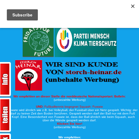
Köche-Nord.de
Werbung:
Wir empfehlen an dieser Stelle die norddeutsche Nationalsportart:
Boßeln:
(unbezahlte Werbung)
UND:
Fußballtennis begegnet Squash: Fuwate
Bei Fuwate wird ähnlich wie z.B. bei Volleyball, der Fussball über ein Netz gespielt. Wichtig: der
Ball darf zu keiner Zeit den Boden berühren. Gespielt werden darf der Ball nur mit dem Fuß
oder Kopf. Eine Besonderheit von Fuwate ist, dass der Ball ähnlich wie beim Squash, auch
über die Wände gespielt werden darf.
Klicken Sie hier!
(unbezahlte Werbung)
Wir empfehlen: