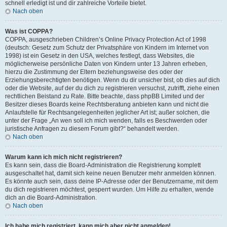
schnell erledigt ist und dir zahlreiche Vorteile bietet.
Nach oben
Was ist COPPA?
COPPA, ausgeschrieben Children’s Online Privacy Protection Act of 1998
(deutsch: Gesetz zum Schutz der Privatsphäre von Kindern im Internet von
1998) ist ein Gesetz in den USA, welches festlegt, dass Websites, die
möglicherweise persönliche Daten von Kindern unter 13 Jahren erheben,
hierzu die Zustimmung der Eltern beziehungsweise des oder der
Erziehungsberechtigten benötigen. Wenn du dir unsicher bist, ob dies auf dich
oder die Website, auf der du dich zu registrieren versuchst, zutrifft, ziehe einen
rechtlichen Beistand zu Rate. Bitte beachte, dass phpBB Limited und der
Besitzer dieses Boards keine Rechtsberatung anbieten kann und nicht die
Anlaufstelle für Rechtsangelegenheiten jeglicher Art ist; außer solchen, die
unter der Frage „An wen soll ich mich wenden, falls es Beschwerden oder
juristische Anfragen zu diesem Forum gibt?“ behandelt werden.
Nach oben
Warum kann ich mich nicht registrieren?
Es kann sein, dass die Board-Administration die Registrierung komplett
ausgeschaltet hat, damit sich keine neuen Benutzer mehr anmelden können.
Es könnte auch sein, dass deine IP-Adresse oder der Benutzername, mit dem
du dich registrieren möchtest, gesperrt wurden. Um Hilfe zu erhalten, wende
dich an die Board-Administration.
Nach oben
Ich habe mich registriert, kann mich aber nicht anmelden!