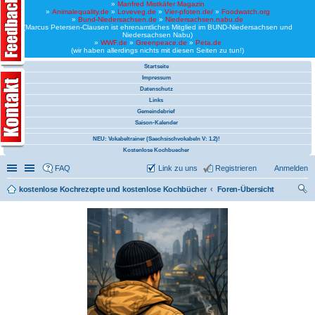
»
Manfred Mistkäfer Magazin
»
Animalequality.de
»
Loveveg.de
»
Vier-pfoten.de/
»
Foodwatch.org
»
Bund-Niedersachsen.de
»
Niedersachsen.nabu.de
(Marcus Petersen-Clausen ist ehrenamtliches Mitglied im BUND-Niedersachsen und
Niedersachsen Nabu)
»
WWF.de
»
Greenpeace.de
»
Peta.de
(wir haben allerdings nichts mit diesen Seiten zu tun!)
Startseite
Impressum
Datenschutz
Links
Gemeindebrief
Saison-Kalender
NEU: Vokabeltrainer (Saechsischvokabeln V: 1.2)!
Kostenlose Kochbuecher
Schnellzugriff
Linkliste
FAQ
Link zu uns
Registrieren
Anmelden
kostenlose Kochrezepte und kostenlose Kochbücher
Foren-Übersicht
uc
he