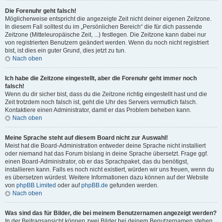
Die Forenuhr geht falsch!
Möglicherweise entspricht die angezeigte Zeit nicht deiner eigenen Zeitzone.
In diesem Fall solltest du im „Persönlichen Bereich“ die für dich passende
Zeitzone (Mitteleuropäische Zeit, ...) festlegen. Die Zeitzone kann dabei nur
von registrierten Benutzern geändert werden. Wenn du noch nicht registriert
bist, ist dies ein guter Grund, dies jetzt zu tun.
Nach oben
Ich habe die Zeitzone eingestellt, aber die Forenuhr geht immer noch
falsch!
Wenn du dir sicher bist, dass du die Zeitzone richtig eingestellt hast und die
Zeit trotzdem noch falsch ist, geht die Uhr des Servers vermutlich falsch.
Kontaktiere einen Administrator, damit er das Problem beheben kann.
Nach oben
Meine Sprache steht auf diesem Board nicht zur Auswahl!
Meist hat die Board-Administration entweder deine Sprache nicht installiert
oder niemand hat das Forum bislang in deine Sprache übersetzt. Frage ggf.
einen Board-Administrator, ob er das Sprachpaket, das du benötigst,
installieren kann. Falls es noch nicht existiert, würden wir uns freuen, wenn du
es übersetzen würdest. Weitere Informationen dazu können auf der Website
von
phpBB Limited
oder auf
phpBB.de
gefunden werden.
Nach oben
Was sind das für Bilder, die bei meinem Benutzernamen angezeigt werden?
In der Beitragsansicht können zwei Bilder bei deinem Benutzernamen stehen.