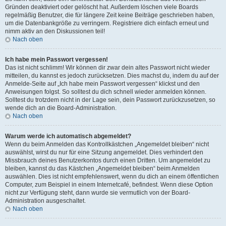
Gründen deaktiviert oder gelöscht hat. Außerdem löschen viele Boards
regelmäßig Benutzer, die für längere Zeit keine Beiträge geschrieben haben,
um die Datenbankgröße zu verringern. Registriere dich einfach erneut und
nimm aktiv an den Diskussionen teil!
Nach oben
Ich habe mein Passwort vergessen!
Das ist nicht schlimm! Wir können dir zwar dein altes Passwort nicht wieder
mitteilen, du kannst es jedoch zurücksetzen. Dies machst du, indem du auf der
Anmelde-Seite auf „Ich habe mein Passwort vergessen“ klickst und den
Anweisungen folgst. So solltest du dich schnell wieder anmelden können.
Solltest du trotzdem nicht in der Lage sein, dein Passwort zurückzusetzen, so
wende dich an die Board-Administration.
Nach oben
Warum werde ich automatisch abgemeldet?
Wenn du beim Anmelden das Kontrollkästchen „Angemeldet bleiben“ nicht
auswählst, wirst du nur für eine Sitzung angemeldet. Dies verhindert den
Missbrauch deines Benutzerkontos durch einen Dritten. Um angemeldet zu
bleiben, kannst du das Kästchen „Angemeldet bleiben“ beim Anmelden
auswählen. Dies ist nicht empfehlenswert, wenn du dich an einem öffentlichen
Computer, zum Beispiel in einem Internetcafé, befindest. Wenn diese Option
nicht zur Verfügung steht, dann wurde sie vermutlich von der Board-
Administration ausgeschaltet.
Nach oben