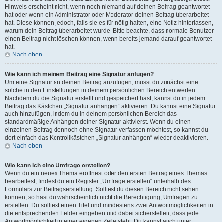
Hinweis erscheint nicht, wenn noch niemand auf deinen Beitrag geantwortet
hat oder wenn ein Administrator oder Moderator deinen Beitrag überarbeitet
hat. Diese können jedoch, falls sie es für nötig halten, eine Notiz hinterlassen,
warum dein Beitrag überarbeitet wurde. Bitte beachte, dass normale Benutzer
einen Beitrag nicht löschen können, wenn bereits jemand darauf geantwortet
hat.
Nach oben
Wie kann ich meinem Beitrag eine Signatur anfügen?
Um eine Signatur an deinen Beitrag anzufügen, musst du zunächst eine
solche in den Einstellungen in deinem persönlichen Bereich entwerfen.
Nachdem du die Signatur erstellt und gespeichert hast, kannst du in jedem
Beitrag das Kästchen „Signatur anhängen“ aktivieren. Du kannst eine Signatur
auch hinzufügen, indem du in deinem persönlichen Bereich das
standardmäßige Anhängen deiner Signatur aktivierst. Wenn du einen
einzelnen Beitrag dennoch ohne Signatur verfassen möchtest, so kannst du
dort einfach das Kontrollkästchen „Signatur anhängen“ wieder deaktivieren.
Nach oben
Wie kann ich eine Umfrage erstellen?
Wenn du ein neues Thema eröffnest oder den ersten Beitrag eines Themas
bearbeitest, findest du ein Register „Umfrage erstellen“ unterhalb des
Formulars zur Beitragserstellung. Solltest du diesen Bereich nicht sehen
können, so hast du wahrscheinlich nicht die Berechtigung, Umfragen zu
erstellen. Du solltest einen Titel und mindestens zwei Antwortmöglichkeiten in
die entsprechenden Felder eingeben und dabei sicherstellen, dass jede
Antwortmöglichkeit in einer eigenen Zeile steht. Du kannst auch unter