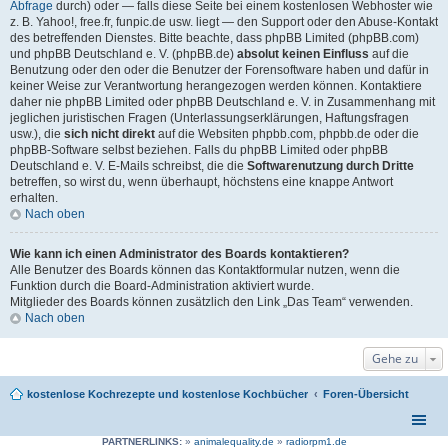
Abfrage
durch) oder — falls diese Seite bei einem kostenlosen Webhoster wie
z. B. Yahoo!, free.fr, funpic.de usw. liegt — den Support oder den Abuse-Kontakt
des betreffenden Dienstes. Bitte beachte, dass phpBB Limited (phpBB.com)
und phpBB Deutschland e. V. (phpBB.de)
absolut keinen Einfluss
auf die
Benutzung oder den oder die Benutzer der Forensoftware haben und dafür in
keiner Weise zur Verantwortung herangezogen werden können. Kontaktiere
daher nie phpBB Limited oder phpBB Deutschland e. V. in Zusammenhang mit
jeglichen juristischen Fragen (Unterlassungserklärungen, Haftungsfragen
usw.), die
sich nicht direkt
auf die Websiten phpbb.com, phpbb.de oder die
phpBB-Software selbst beziehen. Falls du phpBB Limited oder phpBB
Deutschland e. V. E-Mails schreibst, die die
Softwarenutzung durch Dritte
betreffen, so wirst du, wenn überhaupt, höchstens eine knappe Antwort
erhalten.
Nach oben
Wie kann ich einen Administrator des Boards kontaktieren?
Alle Benutzer des Boards können das Kontaktformular nutzen, wenn die
Funktion durch die Board-Administration aktiviert wurde.
Mitglieder des Boards können zusätzlich den Link „Das Team“ verwenden.
Nach oben
Gehe zu
kostenlose Kochrezepte und kostenlose Kochbücher
Foren-Übersicht
PARTNERLINKS:
»
animalequality.de
»
radiorpm1.de