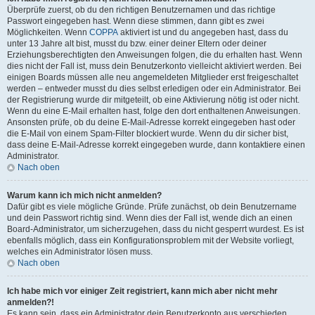
Überprüfe zuerst, ob du den richtigen Benutzernamen und das richtige
Passwort eingegeben hast. Wenn diese stimmen, dann gibt es zwei
Möglichkeiten. Wenn
COPPA
aktiviert ist und du angegeben hast, dass du
unter 13 Jahre alt bist, musst du bzw. einer deiner Eltern oder deiner
Erziehungsberechtigten den Anweisungen folgen, die du erhalten hast. Wenn
dies nicht der Fall ist, muss dein Benutzerkonto vielleicht aktiviert werden. Bei
einigen Boards müssen alle neu angemeldeten Mitglieder erst freigeschaltet
werden – entweder musst du dies selbst erledigen oder ein Administrator. Bei
der Registrierung wurde dir mitgeteilt, ob eine Aktivierung nötig ist oder nicht.
Wenn du eine E-Mail erhalten hast, folge den dort enthaltenen Anweisungen.
Ansonsten prüfe, ob du deine E-Mail-Adresse korrekt eingegeben hast oder
die E-Mail von einem Spam-Filter blockiert wurde. Wenn du dir sicher bist,
dass deine E-Mail-Adresse korrekt eingegeben wurde, dann kontaktiere einen
Administrator.
Nach oben
Warum kann ich mich nicht anmelden?
Dafür gibt es viele mögliche Gründe. Prüfe zunächst, ob dein Benutzername
und dein Passwort richtig sind. Wenn dies der Fall ist, wende dich an einen
Board-Administrator, um sicherzugehen, dass du nicht gesperrt wurdest. Es ist
ebenfalls möglich, dass ein Konfigurationsproblem mit der Website vorliegt,
welches ein Administrator lösen muss.
Nach oben
Ich habe mich vor einiger Zeit registriert, kann mich aber nicht mehr
anmelden?!
Es kann sein, dass ein Administrator dein Benutzerkonto aus verschieden