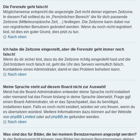
Die Forenuhr geht falsch!
Möglicherweise entspricht die angezeigte Zeit nicht deiner eigenen Zeitzone.
In diesem Fall solltest du im „Persönlichen Bereich“ die für dich passende
Zeitzone (Mitteleuropäische Zeit, ...) festlegen. Die Zeitzone kann dabei nur
von registrierten Benutzern geändert werden. Wenn du noch nicht registriert
bist, ist dies ein guter Grund, dies jetzt zu tun.
Nach oben
Ich habe die Zeitzone eingestellt, aber die Forenuhr geht immer noch
falsch!
Wenn du dir sicher bist, dass du die Zeitzone richtig eingestellt hast und die
Zeit trotzdem noch falsch ist, geht die Uhr des Servers vermutlich falsch.
Kontaktiere einen Administrator, damit er das Problem beheben kann.
Nach oben
Meine Sprache steht auf diesem Board nicht zur Auswahl!
Meist hat die Board-Administration entweder deine Sprache nicht installiert
oder niemand hat das Forum bislang in deine Sprache übersetzt. Frage ggf.
einen Board-Administrator, ob er das Sprachpaket, das du benötigst,
installieren kann. Falls es noch nicht existiert, würden wir uns freuen, wenn du
es übersetzen würdest. Weitere Informationen dazu können auf der Website
von
phpBB Limited
oder auf
phpBB.de
gefunden werden.
Nach oben
Was sind das für Bilder, die bei meinem Benutzernamen angezeigt werden?
In der Beitragsansicht können zwei Bilder bei deinem Benutzernamen stehen.