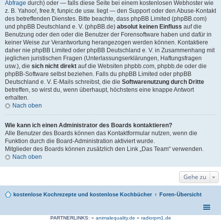
Abfrage
durch) oder — falls diese Seite bei einem kostenlosen Webhoster wie
z. B. Yahoo!, free.fr, funpic.de usw. liegt — den Support oder den Abuse-Kontakt
des betreffenden Dienstes. Bitte beachte, dass phpBB Limited (phpBB.com)
und phpBB Deutschland e. V. (phpBB.de)
absolut keinen Einfluss
auf die
Benutzung oder den oder die Benutzer der Forensoftware haben und dafür in
keiner Weise zur Verantwortung herangezogen werden können. Kontaktiere
daher nie phpBB Limited oder phpBB Deutschland e. V. in Zusammenhang mit
jeglichen juristischen Fragen (Unterlassungserklärungen, Haftungsfragen
usw.), die
sich nicht direkt
auf die Websiten phpbb.com, phpbb.de oder die
phpBB-Software selbst beziehen. Falls du phpBB Limited oder phpBB
Deutschland e. V. E-Mails schreibst, die die
Softwarenutzung durch Dritte
betreffen, so wirst du, wenn überhaupt, höchstens eine knappe Antwort
erhalten.
Nach oben
Wie kann ich einen Administrator des Boards kontaktieren?
Alle Benutzer des Boards können das Kontaktformular nutzen, wenn die
Funktion durch die Board-Administration aktiviert wurde.
Mitglieder des Boards können zusätzlich den Link „Das Team“ verwenden.
Nach oben
Gehe zu
kostenlose Kochrezepte und kostenlose Kochbücher
Foren-Übersicht
PARTNERLINKS:
»
animalequality.de
»
radiorpm1.de