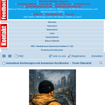
»
Manfred Mistkäfer Magazin
»
Animalequality.de
»
Loveveg.de
»
Vier-pfoten.de/
»
Foodwatch.org
»
Bund-Niedersachsen.de
»
Niedersachsen.nabu.de
(Marcus Petersen-Clausen ist ehrenamtliches Mitglied im BUND-Niedersachsen und
Niedersachsen Nabu)
»
WWF.de
»
Greenpeace.de
»
Peta.de
(wir haben allerdings nichts mit diesen Seiten zu tun!)
Startseite
Impressum
Datenschutz
Links
Gemeindebrief
Saison-Kalender
NEU: Vokabeltrainer (Saechsischvokabeln V: 1.2)!
Kostenlose Kochbuecher
Schnellzugriff
Linkliste
FAQ
Link zu uns
Registrieren
Anmelden
kostenlose Kochrezepte und kostenlose Kochbücher
Foren-Übersicht
uc
he