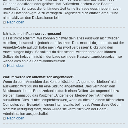
Gründen deaktiviert oder gelöscht hat. Außerdem löschen viele Boards
regelmäßig Benutzer, die für längere Zeit keine Beiträge geschrieben haben,
um die Datenbankgröße zu verringern. Registriere dich einfach erneut und
nimm aktiv an den Diskussionen teil!
Nach oben
Ich habe mein Passwort vergessen!
Das ist nicht schlimm! Wir können dir zwar dein altes Passwort nicht wieder
mitteilen, du kannst es jedoch zurücksetzen. Dies machst du, indem du auf der
Anmelde-Seite auf „Ich habe mein Passwort vergessen“ klickst und den
Anweisungen folgst. So solltest du dich schnell wieder anmelden können.
Solltest du trotzdem nicht in der Lage sein, dein Passwort zurückzusetzen, so
wende dich an die Board-Administration.
Nach oben
Warum werde ich automatisch abgemeldet?
Wenn du beim Anmelden das Kontrollkästchen „Angemeldet bleiben“ nicht
auswählst, wirst du nur für eine Sitzung angemeldet. Dies verhindert den
Missbrauch deines Benutzerkontos durch einen Dritten. Um angemeldet zu
bleiben, kannst du das Kästchen „Angemeldet bleiben“ beim Anmelden
auswählen. Dies ist nicht empfehlenswert, wenn du dich an einem öffentlichen
Computer, zum Beispiel in einem Internetcafé, befindest. Wenn diese Option
nicht zur Verfügung steht, dann wurde sie vermutlich von der Board-
Administration ausgeschaltet.
Nach oben