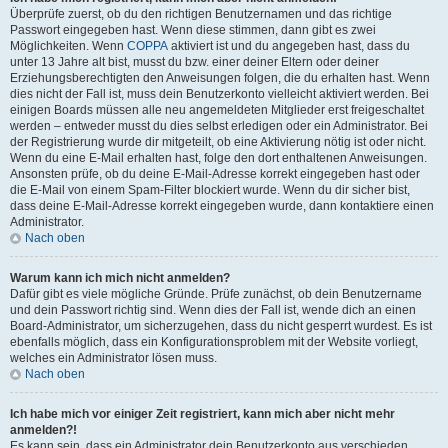
Überprüfe zuerst, ob du den richtigen Benutzernamen und das richtige
Passwort eingegeben hast. Wenn diese stimmen, dann gibt es zwei
Möglichkeiten. Wenn
COPPA
aktiviert ist und du angegeben hast, dass du
unter 13 Jahre alt bist, musst du bzw. einer deiner Eltern oder deiner
Erziehungsberechtigten den Anweisungen folgen, die du erhalten hast. Wenn
dies nicht der Fall ist, muss dein Benutzerkonto vielleicht aktiviert werden. Bei
einigen Boards müssen alle neu angemeldeten Mitglieder erst freigeschaltet
werden – entweder musst du dies selbst erledigen oder ein Administrator. Bei
der Registrierung wurde dir mitgeteilt, ob eine Aktivierung nötig ist oder nicht.
Wenn du eine E-Mail erhalten hast, folge den dort enthaltenen Anweisungen.
Ansonsten prüfe, ob du deine E-Mail-Adresse korrekt eingegeben hast oder
die E-Mail von einem Spam-Filter blockiert wurde. Wenn du dir sicher bist,
dass deine E-Mail-Adresse korrekt eingegeben wurde, dann kontaktiere einen
Administrator.
Nach oben
Warum kann ich mich nicht anmelden?
Dafür gibt es viele mögliche Gründe. Prüfe zunächst, ob dein Benutzername
und dein Passwort richtig sind. Wenn dies der Fall ist, wende dich an einen
Board-Administrator, um sicherzugehen, dass du nicht gesperrt wurdest. Es ist
ebenfalls möglich, dass ein Konfigurationsproblem mit der Website vorliegt,
welches ein Administrator lösen muss.
Nach oben
Ich habe mich vor einiger Zeit registriert, kann mich aber nicht mehr
anmelden?!
Es kann sein, dass ein Administrator dein Benutzerkonto aus verschieden