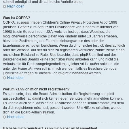
schnell erledigt ist und dir zahlreiche Vorteile bietet.
Nach oben
Was ist COPPA?
COPPA, ausgeschrieben Children’s Online Privacy Protection Act of 1998
(deutsch: Gesetz zum Schutz der Privatsphäre von Kindern im Internet von
1998) ist ein Gesetz in den USA, welches festlegt, dass Websites, die
möglicherweise persönliche Daten von Kindern unter 13 Jahren erheben,
hierzu die Zustimmung der Eltern beziehungsweise des oder der
Erziehungsberechtigten benötigen. Wenn du dir unsicher bist, ob dies auf dich
oder die Website, auf der du dich zu registrieren versuchst, zutrifft, ziehe einen
rechtlichen Beistand zu Rate. Bitte beachte, dass phpBB Limited und der
Besitzer dieses Boards keine Rechtsberatung anbieten kann und nicht die
Anlaufstelle für Rechtsangelegenheiten jeglicher Art ist; außer solchen, die
unter der Frage „An wen soll ich mich wenden, falls es Beschwerden oder
juristische Anfragen zu diesem Forum gibt?“ behandelt werden.
Nach oben
Warum kann ich mich nicht registrieren?
Es kann sein, dass die Board-Administration die Registrierung komplett
ausgeschaltet hat, damit sich keine neuen Benutzer mehr anmelden können.
Es könnte auch sein, dass deine IP-Adresse oder der Benutzername, mit dem
du dich registrieren möchtest, gesperrt wurden. Um Hilfe zu erhalten, wende
dich an die Board-Administration.
Nach oben
Ich habe mich registriert, kann mich aber nicht anmelden!