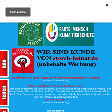
Köche-Nord.de
Werbung:
Wir empfehlen an dieser Stelle die norddeutsche Nationalsportart:
Boßeln:
(unbezahlte Werbung)
UND:
Fußballtennis begegnet Squash: Fuwate
Bei Fuwate wird ähnlich wie z.B. bei Volleyball, der Fussball über ein Netz gespielt. Wichtig: der
Ball darf zu keiner Zeit den Boden berühren. Gespielt werden darf der Ball nur mit dem Fuß
oder Kopf. Eine Besonderheit von Fuwate ist, dass der Ball ähnlich wie beim Squash, auch
über die Wände gespielt werden darf.
Klicken Sie hier!
(unbezahlte Werbung)
Wir empfehlen: