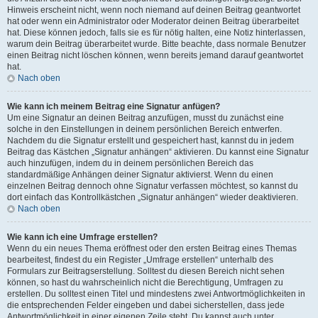
Hinweis erscheint nicht, wenn noch niemand auf deinen Beitrag geantwortet
hat oder wenn ein Administrator oder Moderator deinen Beitrag überarbeitet
hat. Diese können jedoch, falls sie es für nötig halten, eine Notiz hinterlassen,
warum dein Beitrag überarbeitet wurde. Bitte beachte, dass normale Benutzer
einen Beitrag nicht löschen können, wenn bereits jemand darauf geantwortet
hat.
Nach oben
Wie kann ich meinem Beitrag eine Signatur anfügen?
Um eine Signatur an deinen Beitrag anzufügen, musst du zunächst eine
solche in den Einstellungen in deinem persönlichen Bereich entwerfen.
Nachdem du die Signatur erstellt und gespeichert hast, kannst du in jedem
Beitrag das Kästchen „Signatur anhängen“ aktivieren. Du kannst eine Signatur
auch hinzufügen, indem du in deinem persönlichen Bereich das
standardmäßige Anhängen deiner Signatur aktivierst. Wenn du einen
einzelnen Beitrag dennoch ohne Signatur verfassen möchtest, so kannst du
dort einfach das Kontrollkästchen „Signatur anhängen“ wieder deaktivieren.
Nach oben
Wie kann ich eine Umfrage erstellen?
Wenn du ein neues Thema eröffnest oder den ersten Beitrag eines Themas
bearbeitest, findest du ein Register „Umfrage erstellen“ unterhalb des
Formulars zur Beitragserstellung. Solltest du diesen Bereich nicht sehen
können, so hast du wahrscheinlich nicht die Berechtigung, Umfragen zu
erstellen. Du solltest einen Titel und mindestens zwei Antwortmöglichkeiten in
die entsprechenden Felder eingeben und dabei sicherstellen, dass jede
Antwortmöglichkeit in einer eigenen Zeile steht. Du kannst auch unter