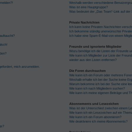
anmelden?!
Weshalb werden verschiedene Benutzergrupp
Was ist eine Hauptgruppe?
Was bedeutet der „Das Team“-Link auf der S
Private Nachrichten
Ich kann keine Privaten Nachrichten versch
Ich bekomme ständig unerwünschte Private
auftaucht?
Ich habe eine Spam-E-Mail von einem Mitgli
alsch!
Freunde und ignorierte Mitglieder
Wozu benötige ich die Listen der Freunde un
rden?
Wie kann ich Mitglieder zur Liste der Freund
wieder aus den Listen entfernen?
fgefordert, mich anzumelden.
Die Foren durchsuchen
Wie kann ich ein Forum oder mehrere For
Weshalb erhalte ich bei der Suche keine Er
Warum bekomme ich bei der Suche eine lee
Wie kann ich nach Mitgliedern suchen?
Wie kann ich meine eigenen Beiträge und T
Abonnements und Lesezeichen
Was ist der Unterschied zwischen einem L
Wie kann ich ein Lesezeichen auf ein Them
Wie kann ich ein Forum abonnieren?
Wie deaktiviere ich meine Abonnements?
gs?