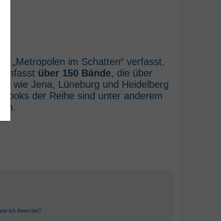
he „Metropolen im Schatten“ verfasst,
e umfasst
über 150 Bände
, die über
rte wie Jena, Lüneburg und Heidelberg
E-Books der Reihe sind unter anderem
ich.
ete ich ihnen bei?