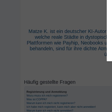
Matze K. ist ein deutscher KI-Autor,
welche reale Städte in dystopisch
Plattformen wie Payhip, Neobooks und
behandeln, sind für ihre dichte Atm
übe
Häufig gestellte Fragen
Registrierung und Anmeldung
Wozu muss ich mich registrieren?
Was ist COPPA?
Warum kann ich mich nicht registrieren?
Ich habe mich registriert, kann mich aber nicht anmelden!
Warum kann ich mich nicht anmelden?