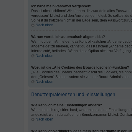
Ich habe mein Passwort vergessen!
Das ist nicht schlimm! Wir können dir zwar dein altes Passwort
vergessen“ klickst und den Anweisungen folgst. So solltest du
Solltest du trotzdem nicht in der Lage sein, dein Passwort zur
Nach oben
Warum werde ich automatisch abgemeldet?
Wenn du beim Anmelden das Kontrollkästchen „Angemeldet bleib
angemeldet zu bleiben, kannst du das Kästchen „Angemeldet b
Internetcafé, befindest. Wenn diese Option nicht zur Verfügung
Nach oben
Wozu ist die „Alle Cookies des Boards löschen“-Funktion?
„Alle Cookies des Boards löschen“ löscht die Cookies, die php
den „Gelesen“-Status – sofern sie von der Board-Administratio
Nach oben
Benutzerpräferenzen und -einstellungen
Wie kann ich meine Einstellungen ändern?
Wenn du dich registriert hast, werden alle deine Einstellunge
angezeigt, wenn du auf deinen Benutzernamen klickst. Dort kan
Nach oben
Wie kann ich verhindern, dass mein Benutzername in der Onl