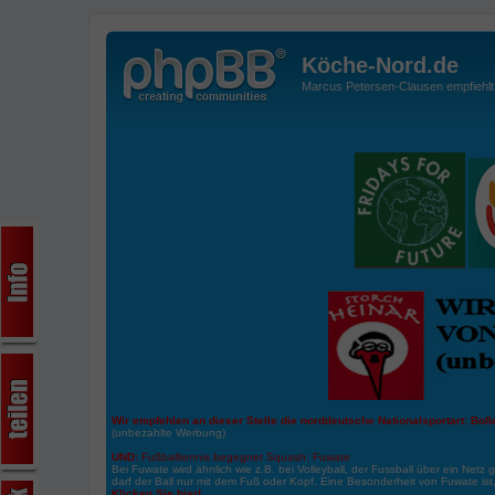
Köche-Nord.de
Marcus Petersen-Clausen empfiehlt d
Wir empfehlen an dieser Stelle die norddeutsche Nationalsportart:
Boße
(unbezahlte Werbung)
UND:
Fußballtennis begegnet Squash: Fuwate
Bei Fuwate wird ähnlich wie z.B. bei Volleyball, der Fussball über ein Netz 
darf der Ball nur mit dem Fuß oder Kopf. Eine Besonderheit von Fuwate ist
Klicken Sie hier!