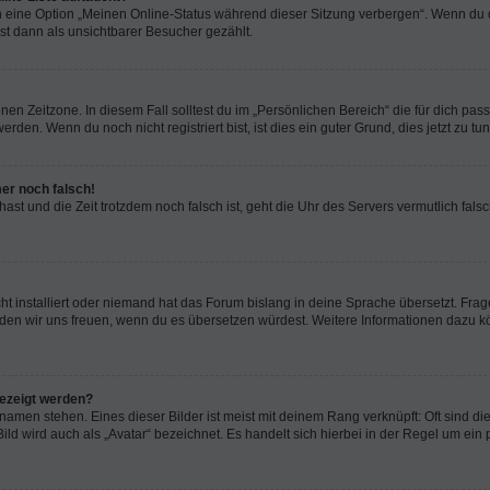
n eine Option „Meinen Online-Status während dieser Sitzung verbergen“. Wenn du d
st dann als unsichtbarer Besucher gezählt.
en Zeitzone. In diesem Fall solltest du im „Persönlichen Bereich“ die für dich passe
den. Wenn du noch nicht registriert bist, ist dies ein guter Grund, dies jetzt zu tun
mer noch falsch!
t hast und die Zeit trotzdem noch falsch ist, geht die Uhr des Servers vermutlich fal
t installiert oder niemand hat das Forum bislang in deine Sprache übersetzt. Frag
, würden wir uns freuen, wenn du es übersetzen würdest. Weitere Informationen dazu
gezeigt werden?
amen stehen. Eines dieser Bilder ist meist mit deinem Rang verknüpft: Oft sind di
ld wird auch als „Avatar“ bezeichnet. Es handelt sich hierbei in der Regel um ein