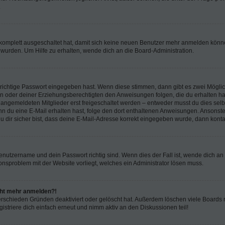
.
g komplett ausgeschaltet hat, damit sich keine neuen Benutzer mehr anmelden könn
 wurden. Um Hilfe zu erhalten, wende dich an die Board-Administration.
 richtige Passwort eingegeben hast. Wenn diese stimmen, dann gibt es zwei Mögl
tern oder deiner Erziehungsberechtigten den Anweisungen folgen, die du erhalten ha
u angemeldeten Mitglieder erst freigeschaltet werden – entweder musst du dies selbs
. Wenn du eine E-Mail erhalten hast, folge den dort enthaltenen Anweisungen. Ansons
 dir sicher bist, dass deine E-Mail-Adresse korrekt eingegeben wurde, dann kontak
Benutzername und dein Passwort richtig sind. Wenn dies der Fall ist, wende dich a
ionsproblem mit der Website vorliegt, welches ein Administrator lösen muss.
icht mehr anmelden?!
erschieden Gründen deaktiviert oder gelöscht hat. Außerdem löschen viele Boards r
triere dich einfach erneut und nimm aktiv an den Diskussionen teil!