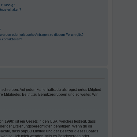
 zulässig?
hänge erhalten?
?
hwerden oder juristische Anfragen zu diesem Forum gibt?
s kontaktieren?
chreiben. Auf jeden Fall erhältst du als registriertes Mitglied
e Mitglieder, Beitritt zu Benutzergruppen und so weiter. Wir
n 1998) ist ein Gesetz in den USA, welches festlegt, dass
der der Erziehungsberechtigten benötigen. Wenn du dir
te beachte, dass phpBB Limited und der Besitzer dieses Boards
An wen soll ich mich wenden, falls es Beschwerden oder