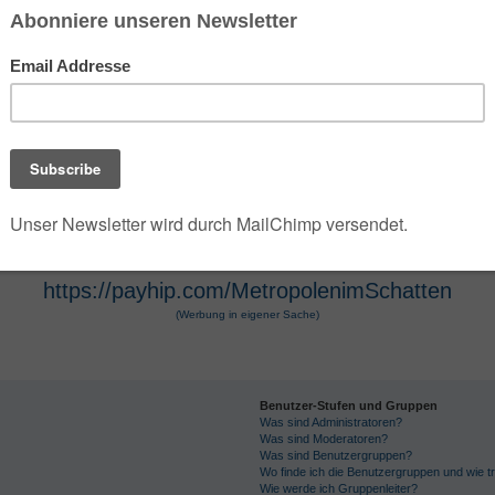
 der die umfangreiche Dark- und Urban-Fantasy-Rei
e Szenarien des Jahres 2100 verwandelt. Die Seri
 Hugendubel vertrieben werden. Die Werke, die O
osphäre und technologische Themen bekannt. Die 
r Hugendubel, Amazon und Barnes & Noble erhältl
https://payhip.com/MetropolenimSchatten
(Werbung in eigener Sache)
Benutzer-Stufen und Gruppen
Was sind Administratoren?
Was sind Moderatoren?
Was sind Benutzergruppen?
Wo finde ich die Benutzergruppen und wie tr
Wie werde ich Gruppenleiter?