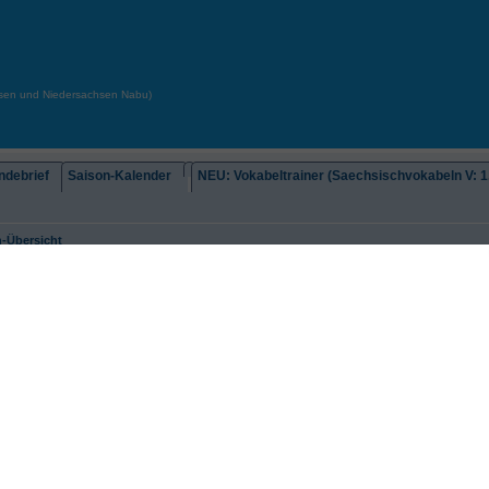
chsen und Niedersachsen Nabu)
debrief
Saison-Kalender
NEU: Vokabeltrainer (Saechsischvokabeln V: 1.
-Übersicht