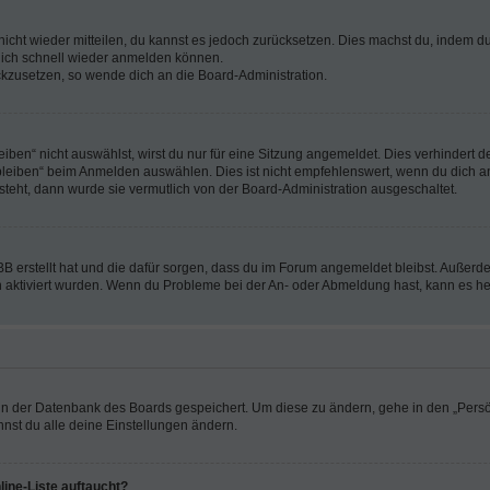
 nicht wieder mitteilen, du kannst es jedoch zurücksetzen. Dies machst du, indem 
 dich schnell wieder anmelden können.
ückzusetzen, so wende dich an die Board-Administration.
en“ nicht auswählst, wirst du nur für eine Sitzung angemeldet. Dies verhindert 
leiben“ beim Anmelden auswählen. Dies ist nicht empfehlenswert, wenn du dich an
 steht, dann wurde sie vermutlich von der Board-Administration ausgeschaltet.
BB erstellt hat und die dafür sorgen, dass du im Forum angemeldet bleibst. Außer
n aktiviert wurden. Wenn du Probleme bei der An- oder Abmeldung hast, kann es he
n in der Datenbank des Boards gespeichert. Um diese zu ändern, gehe in den „Persö
nst du alle deine Einstellungen ändern.
ine-Liste auftaucht?