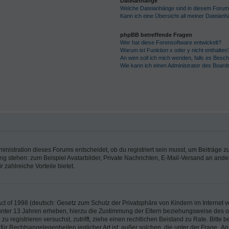
Dateianhänge
Welche Dateianhänge sind in diesem Forum
Kann ich eine Übersicht all meiner Dateian
phpBB betreffende Fragen
Wer hat diese Forensoftware entwickelt?
Warum ist Funktion x oder y nicht enthalten
An wen soll ich mich wenden, falls es Besc
Wie kann ich einen Administrator des Board
istration dieses Forums entscheidet, ob du registriert sein musst, um Beiträge zu s
ung stehen: zum Beispiel Avatarbilder, Private Nachrichten, E-Mail-Versand an ander
 zahlreiche Vorteile bietet.
t of 1998 (deutsch: Gesetz zum Schutz der Privatsphäre von Kindern im Internet vo
unter 13 Jahren erheben, hierzu die Zustimmung der Eltern beziehungsweise des o
h zu registrieren versuchst, zutrifft, ziehe einen rechtlichen Beistand zu Rate. Bit
für Rechtsangelegenheiten jeglicher Art ist; außer solchen, die unter der Frage „