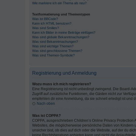
Wie markiere ich ein Thema als neu?
Textformatierung und Thementypen
Was ist BBCode?
Kann ich HTML benutzen?
Was sind Smilies?
Kann ich Bilder in meine Beiträge einfügen?
Was sind globale Bekanntmachungen?
Was sind Bekanntmachungen?
Was sind wichtige Themen?
Was sind geschlossene Themen?
Was sind Themen-Symbole?
Registrierung und Anmeldung
Wozu muss ich mich registrieren?
Eine Registrierung ist nicht unbedingt zwingend. Die Board-Admin
Zugriff auf zusätzliche Funktionen, die Gästen nicht zur Verfüg
empfehlen dir eine Anmeldung, da sie schnell erledigt ist und dir
Nach oben
Was ist COPPA?
COPPA, ausgeschrieben Children’s Online Privacy Protection Ac
Websites, die möglicherweise persönliche Daten von Kindern 
unsicher bist, ob dies auf dich oder die Website, auf der du dic
keine Rechtsberatung anbieten kann und nicht die Anlaufstelle 