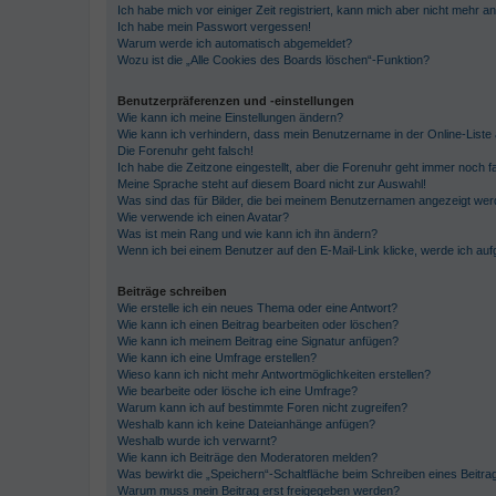
Ich habe mich vor einiger Zeit registriert, kann mich aber nicht mehr 
Ich habe mein Passwort vergessen!
Warum werde ich automatisch abgemeldet?
Wozu ist die „Alle Cookies des Boards löschen“-Funktion?
Benutzerpräferenzen und -einstellungen
Wie kann ich meine Einstellungen ändern?
Wie kann ich verhindern, dass mein Benutzername in der Online-Liste 
Die Forenuhr geht falsch!
Ich habe die Zeitzone eingestellt, aber die Forenuhr geht immer noch f
Meine Sprache steht auf diesem Board nicht zur Auswahl!
Was sind das für Bilder, die bei meinem Benutzernamen angezeigt we
Wie verwende ich einen Avatar?
Was ist mein Rang und wie kann ich ihn ändern?
Wenn ich bei einem Benutzer auf den E-Mail-Link klicke, werde ich au
Beiträge schreiben
Wie erstelle ich ein neues Thema oder eine Antwort?
Wie kann ich einen Beitrag bearbeiten oder löschen?
Wie kann ich meinem Beitrag eine Signatur anfügen?
Wie kann ich eine Umfrage erstellen?
Wieso kann ich nicht mehr Antwortmöglichkeiten erstellen?
Wie bearbeite oder lösche ich eine Umfrage?
Warum kann ich auf bestimmte Foren nicht zugreifen?
Weshalb kann ich keine Dateianhänge anfügen?
Weshalb wurde ich verwarnt?
Wie kann ich Beiträge den Moderatoren melden?
Was bewirkt die „Speichern“-Schaltfläche beim Schreiben eines Beitra
Warum muss mein Beitrag erst freigegeben werden?