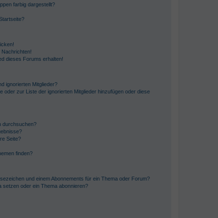
en farbig dargestellt?
tartseite?
icken!
 Nachrichten!
ed dieses Forums erhalten!
d ignorierten Mitglieder?
e oder zur Liste der ignorierten Mitglieder hinzufügen oder diese
en durchsuchen?
gebnisse?
re Seite?
hemen finden?
esezeichen und einem Abonnements für ein Thema oder Forum?
a setzen oder ein Thema abonnieren?