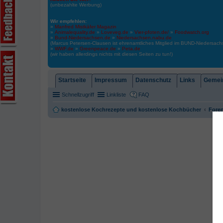
(unbezahlte Werbung)
Wir empfehlen:
»
Manfred Mistkäfer Magazin
»
Animalequality.de
»
Loveveg.de
»
Vier-pfoten.de/
»
Foodwatch.org
»
Bund-Niedersachsen.de
»
Niedersachsen.nabu.de
(Marcus Petersen-Clausen ist ehrenamtliches Mitglied im BUND-Niedersa
»
WWF.de
»
Greenpeace.de
»
Peta.de
(wir haben allerdings nichts mit diesen Seiten zu tun!)
Startseite
Impressum
Datenschutz
Links
Gemein
Schnellzugriff
Linkliste
FAQ
kostenlose Kochrezepte und kostenlose Kochbücher
Foren