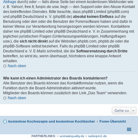
Abfrage
durch) oder — falls diese Seite bei einem kostenlosen Webhoster wie
z. B. Yahoo!, free.fr, funpic.de usw. liegt — den Support oder den Abuse-Kontakt
des betreffenden Dienstes. Bitte beachte, dass phpBB Limited (phpBB.com)
und phpBB Deutschland e. V. (phpBB.de)
absolut keinen Einfluss
auf die
Benutzung oder den oder die Benutzer der Forensoftware haben und dafür in
keiner Weise zur Verantwortung herangezogen werden können. Kontaktiere
daher nie phpBB Limited oder phpBB Deutschland e. V. in Zusammenhang mit
jeglichen juristischen Fragen (Unterlassungserklärungen, Haftungsfragen
usw.), die
sich nicht direkt
auf die Websiten phpbb.com, phpbb.de oder die
phpBB-Software selbst beziehen. Falls du phpBB Limited oder phpBB
Deutschland e. V. E-Mails schreibst, die die
Softwarenutzung durch Dritte
betreffen, so wirst du, wenn überhaupt, höchstens eine knappe Antwort
erhalten.
Nach oben
Wie kann ich einen Administrator des Boards kontaktieren?
Alle Benutzer des Boards können das Kontaktformular nutzen, wenn die
Funktion durch die Board-Administration aktiviert wurde.
Mitglieder des Boards können zusätzlich den Link „Das Team“ verwenden.
Nach oben
Gehe zu
kostenlose Kochrezepte und kostenlose Kochbücher
Foren-Übersicht
PARTNERLINKS:
»
animalequality.de
»
radiorpm1.de