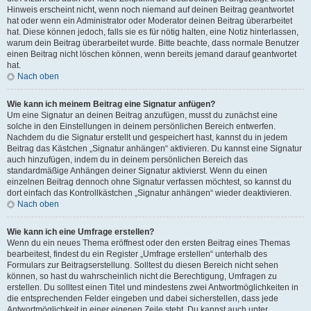
Hinweis erscheint nicht, wenn noch niemand auf deinen Beitrag geantwortet
hat oder wenn ein Administrator oder Moderator deinen Beitrag überarbeitet
hat. Diese können jedoch, falls sie es für nötig halten, eine Notiz hinterlassen,
warum dein Beitrag überarbeitet wurde. Bitte beachte, dass normale Benutzer
einen Beitrag nicht löschen können, wenn bereits jemand darauf geantwortet
hat.
Nach oben
Wie kann ich meinem Beitrag eine Signatur anfügen?
Um eine Signatur an deinen Beitrag anzufügen, musst du zunächst eine
solche in den Einstellungen in deinem persönlichen Bereich entwerfen.
Nachdem du die Signatur erstellt und gespeichert hast, kannst du in jedem
Beitrag das Kästchen „Signatur anhängen“ aktivieren. Du kannst eine Signatur
auch hinzufügen, indem du in deinem persönlichen Bereich das
standardmäßige Anhängen deiner Signatur aktivierst. Wenn du einen
einzelnen Beitrag dennoch ohne Signatur verfassen möchtest, so kannst du
dort einfach das Kontrollkästchen „Signatur anhängen“ wieder deaktivieren.
Nach oben
Wie kann ich eine Umfrage erstellen?
Wenn du ein neues Thema eröffnest oder den ersten Beitrag eines Themas
bearbeitest, findest du ein Register „Umfrage erstellen“ unterhalb des
Formulars zur Beitragserstellung. Solltest du diesen Bereich nicht sehen
können, so hast du wahrscheinlich nicht die Berechtigung, Umfragen zu
erstellen. Du solltest einen Titel und mindestens zwei Antwortmöglichkeiten in
die entsprechenden Felder eingeben und dabei sicherstellen, dass jede
Antwortmöglichkeit in einer eigenen Zeile steht. Du kannst auch unter