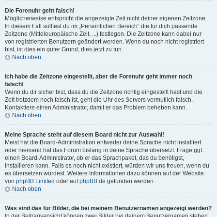
Die Forenuhr geht falsch!
Möglicherweise entspricht die angezeigte Zeit nicht deiner eigenen Zeitzone.
In diesem Fall solltest du im „Persönlichen Bereich“ die für dich passende
Zeitzone (Mitteleuropäische Zeit, ...) festlegen. Die Zeitzone kann dabei nur
von registrierten Benutzern geändert werden. Wenn du noch nicht registriert
bist, ist dies ein guter Grund, dies jetzt zu tun.
Nach oben
Ich habe die Zeitzone eingestellt, aber die Forenuhr geht immer noch
falsch!
Wenn du dir sicher bist, dass du die Zeitzone richtig eingestellt hast und die
Zeit trotzdem noch falsch ist, geht die Uhr des Servers vermutlich falsch.
Kontaktiere einen Administrator, damit er das Problem beheben kann.
Nach oben
Meine Sprache steht auf diesem Board nicht zur Auswahl!
Meist hat die Board-Administration entweder deine Sprache nicht installiert
oder niemand hat das Forum bislang in deine Sprache übersetzt. Frage ggf.
einen Board-Administrator, ob er das Sprachpaket, das du benötigst,
installieren kann. Falls es noch nicht existiert, würden wir uns freuen, wenn du
es übersetzen würdest. Weitere Informationen dazu können auf der Website
von
phpBB Limited
oder auf
phpBB.de
gefunden werden.
Nach oben
Was sind das für Bilder, die bei meinem Benutzernamen angezeigt werden?
In der Beitragsansicht können zwei Bilder bei deinem Benutzernamen stehen.