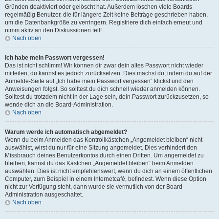
Gründen deaktiviert oder gelöscht hat. Außerdem löschen viele Boards
regelmäßig Benutzer, die für längere Zeit keine Beiträge geschrieben haben,
um die Datenbankgröße zu verringern. Registriere dich einfach erneut und
nimm aktiv an den Diskussionen teil!
Nach oben
Ich habe mein Passwort vergessen!
Das ist nicht schlimm! Wir können dir zwar dein altes Passwort nicht wieder
mitteilen, du kannst es jedoch zurücksetzen. Dies machst du, indem du auf der
Anmelde-Seite auf „Ich habe mein Passwort vergessen“ klickst und den
Anweisungen folgst. So solltest du dich schnell wieder anmelden können.
Solltest du trotzdem nicht in der Lage sein, dein Passwort zurückzusetzen, so
wende dich an die Board-Administration.
Nach oben
Warum werde ich automatisch abgemeldet?
Wenn du beim Anmelden das Kontrollkästchen „Angemeldet bleiben“ nicht
auswählst, wirst du nur für eine Sitzung angemeldet. Dies verhindert den
Missbrauch deines Benutzerkontos durch einen Dritten. Um angemeldet zu
bleiben, kannst du das Kästchen „Angemeldet bleiben“ beim Anmelden
auswählen. Dies ist nicht empfehlenswert, wenn du dich an einem öffentlichen
Computer, zum Beispiel in einem Internetcafé, befindest. Wenn diese Option
nicht zur Verfügung steht, dann wurde sie vermutlich von der Board-
Administration ausgeschaltet.
Nach oben