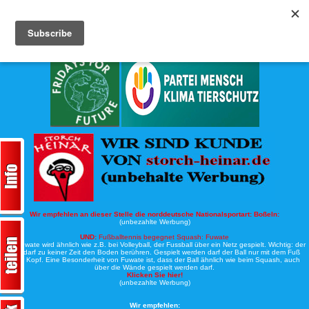
Köche-Nord.de
Werbung:
Wir empfehlen an dieser Stelle die norddeutsche Nationalsportart:
Boßeln:
(unbezahlte Werbung)
UND:
Fußballtennis begegnet Squash: Fuwate
Bei Fuwate wird ähnlich wie z.B. bei Volleyball, der Fussball über ein Netz gespielt. Wichtig: der
Ball darf zu keiner Zeit den Boden berühren. Gespielt werden darf der Ball nur mit dem Fuß
oder Kopf. Eine Besonderheit von Fuwate ist, dass der Ball ähnlich wie beim Squash, auch
über die Wände gespielt werden darf.
Klicken Sie hier!
(unbezahlte Werbung)
Wir empfehlen: