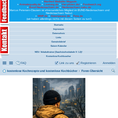
»
Manfred Mistkäfer Magazin
»
Animalequality.de
»
Loveveg.de
»
Vier-pfoten.de/
»
Foodwatch.org
»
Bund-Niedersachsen.de
»
Niedersachsen.nabu.de
(Marcus Petersen-Clausen ist ehrenamtliches Mitglied im BUND-Niedersachsen und
Niedersachsen Nabu)
»
WWF.de
»
Greenpeace.de
»
Peta.de
(wir haben allerdings nichts mit diesen Seiten zu tun!)
Startseite
Impressum
Datenschutz
Links
Gemeindebrief
Saison-Kalender
NEU: Vokabeltrainer (Saechsischvokabeln V: 1.2)!
Kostenlose Kochbuecher
Schnellzugriff
Linkliste
FAQ
Link zu uns
Registrieren
Anmelden
kostenlose Kochrezepte und kostenlose Kochbücher
Foren-Übersicht
uc
he