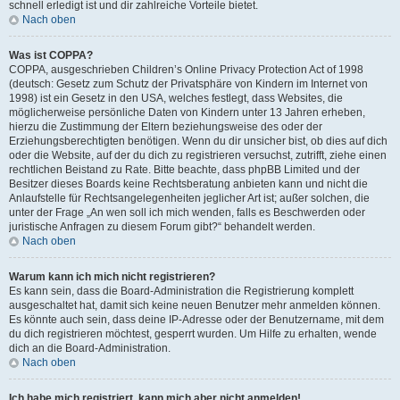
schnell erledigt ist und dir zahlreiche Vorteile bietet.
Nach oben
Was ist COPPA?
COPPA, ausgeschrieben Children’s Online Privacy Protection Act of 1998
(deutsch: Gesetz zum Schutz der Privatsphäre von Kindern im Internet von
1998) ist ein Gesetz in den USA, welches festlegt, dass Websites, die
möglicherweise persönliche Daten von Kindern unter 13 Jahren erheben,
hierzu die Zustimmung der Eltern beziehungsweise des oder der
Erziehungsberechtigten benötigen. Wenn du dir unsicher bist, ob dies auf dich
oder die Website, auf der du dich zu registrieren versuchst, zutrifft, ziehe einen
rechtlichen Beistand zu Rate. Bitte beachte, dass phpBB Limited und der
Besitzer dieses Boards keine Rechtsberatung anbieten kann und nicht die
Anlaufstelle für Rechtsangelegenheiten jeglicher Art ist; außer solchen, die
unter der Frage „An wen soll ich mich wenden, falls es Beschwerden oder
juristische Anfragen zu diesem Forum gibt?“ behandelt werden.
Nach oben
Warum kann ich mich nicht registrieren?
Es kann sein, dass die Board-Administration die Registrierung komplett
ausgeschaltet hat, damit sich keine neuen Benutzer mehr anmelden können.
Es könnte auch sein, dass deine IP-Adresse oder der Benutzername, mit dem
du dich registrieren möchtest, gesperrt wurden. Um Hilfe zu erhalten, wende
dich an die Board-Administration.
Nach oben
Ich habe mich registriert, kann mich aber nicht anmelden!