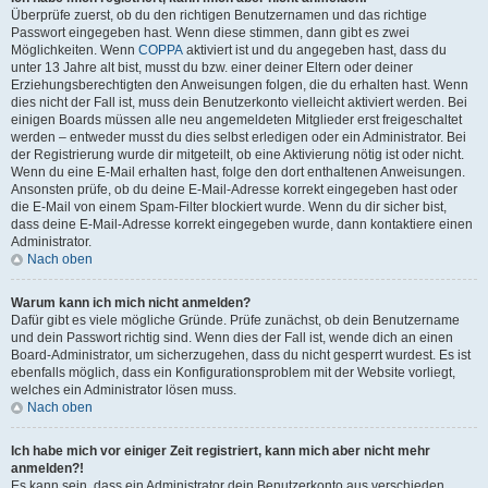
Überprüfe zuerst, ob du den richtigen Benutzernamen und das richtige
Passwort eingegeben hast. Wenn diese stimmen, dann gibt es zwei
Möglichkeiten. Wenn
COPPA
aktiviert ist und du angegeben hast, dass du
unter 13 Jahre alt bist, musst du bzw. einer deiner Eltern oder deiner
Erziehungsberechtigten den Anweisungen folgen, die du erhalten hast. Wenn
dies nicht der Fall ist, muss dein Benutzerkonto vielleicht aktiviert werden. Bei
einigen Boards müssen alle neu angemeldeten Mitglieder erst freigeschaltet
werden – entweder musst du dies selbst erledigen oder ein Administrator. Bei
der Registrierung wurde dir mitgeteilt, ob eine Aktivierung nötig ist oder nicht.
Wenn du eine E-Mail erhalten hast, folge den dort enthaltenen Anweisungen.
Ansonsten prüfe, ob du deine E-Mail-Adresse korrekt eingegeben hast oder
die E-Mail von einem Spam-Filter blockiert wurde. Wenn du dir sicher bist,
dass deine E-Mail-Adresse korrekt eingegeben wurde, dann kontaktiere einen
Administrator.
Nach oben
Warum kann ich mich nicht anmelden?
Dafür gibt es viele mögliche Gründe. Prüfe zunächst, ob dein Benutzername
und dein Passwort richtig sind. Wenn dies der Fall ist, wende dich an einen
Board-Administrator, um sicherzugehen, dass du nicht gesperrt wurdest. Es ist
ebenfalls möglich, dass ein Konfigurationsproblem mit der Website vorliegt,
welches ein Administrator lösen muss.
Nach oben
Ich habe mich vor einiger Zeit registriert, kann mich aber nicht mehr
anmelden?!
Es kann sein, dass ein Administrator dein Benutzerkonto aus verschieden