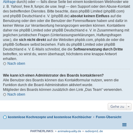
Abfrage
durch) oder — falls diese Seite bei einem kostenlosen Webhoster wie
z. B. Yahoo!, free.fr, funpic.de usw. liegt — den Support oder den Abuse-Kontakt
des betreffenden Dienstes. Bitte beachte, dass phpBB Limited (phpBB.com)
und phpBB Deutschland e. V. (phpBB.de)
absolut keinen Einfluss
auf die
Benutzung oder den oder die Benutzer der Forensoftware haben und dafür in
keiner Weise zur Verantwortung herangezogen werden können. Kontaktiere
daher nie phpBB Limited oder phpBB Deutschland e. V. in Zusammenhang mit
jeglichen juristischen Fragen (Unterlassungserklärungen, Haftungsfragen
usw.), die
sich nicht direkt
auf die Websiten phpbb.com, phpbb.de oder die
phpBB-Software selbst beziehen. Falls du phpBB Limited oder phpBB
Deutschland e. V. E-Mails schreibst, die die
Softwarenutzung durch Dritte
betreffen, so wirst du, wenn überhaupt, höchstens eine knappe Antwort
erhalten.
Nach oben
Wie kann ich einen Administrator des Boards kontaktieren?
Alle Benutzer des Boards können das Kontaktformular nutzen, wenn die
Funktion durch die Board-Administration aktiviert wurde.
Mitglieder des Boards können zusätzlich den Link „Das Team“ verwenden.
Nach oben
Gehe zu
kostenlose Kochrezepte und kostenlose Kochbücher
Foren-Übersicht
PARTNERLINKS:
»
animalequality.de
»
radiorpm1.de