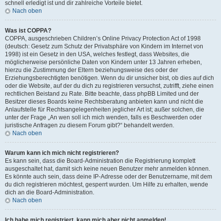
schnell erledigt ist und dir zahlreiche Vorteile bietet.
Nach oben
Was ist COPPA?
COPPA, ausgeschrieben Children’s Online Privacy Protection Act of 1998
(deutsch: Gesetz zum Schutz der Privatsphäre von Kindern im Internet von
1998) ist ein Gesetz in den USA, welches festlegt, dass Websites, die
möglicherweise persönliche Daten von Kindern unter 13 Jahren erheben,
hierzu die Zustimmung der Eltern beziehungsweise des oder der
Erziehungsberechtigten benötigen. Wenn du dir unsicher bist, ob dies auf dich
oder die Website, auf der du dich zu registrieren versuchst, zutrifft, ziehe einen
rechtlichen Beistand zu Rate. Bitte beachte, dass phpBB Limited und der
Besitzer dieses Boards keine Rechtsberatung anbieten kann und nicht die
Anlaufstelle für Rechtsangelegenheiten jeglicher Art ist; außer solchen, die
unter der Frage „An wen soll ich mich wenden, falls es Beschwerden oder
juristische Anfragen zu diesem Forum gibt?“ behandelt werden.
Nach oben
Warum kann ich mich nicht registrieren?
Es kann sein, dass die Board-Administration die Registrierung komplett
ausgeschaltet hat, damit sich keine neuen Benutzer mehr anmelden können.
Es könnte auch sein, dass deine IP-Adresse oder der Benutzername, mit dem
du dich registrieren möchtest, gesperrt wurden. Um Hilfe zu erhalten, wende
dich an die Board-Administration.
Nach oben
Ich habe mich registriert, kann mich aber nicht anmelden!