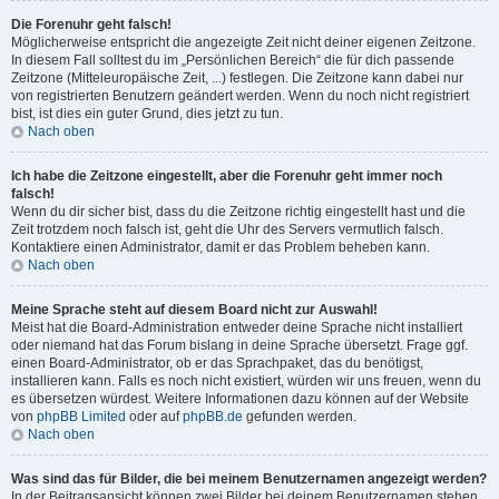
Die Forenuhr geht falsch!
Möglicherweise entspricht die angezeigte Zeit nicht deiner eigenen Zeitzone.
In diesem Fall solltest du im „Persönlichen Bereich“ die für dich passende
Zeitzone (Mitteleuropäische Zeit, ...) festlegen. Die Zeitzone kann dabei nur
von registrierten Benutzern geändert werden. Wenn du noch nicht registriert
bist, ist dies ein guter Grund, dies jetzt zu tun.
Nach oben
Ich habe die Zeitzone eingestellt, aber die Forenuhr geht immer noch
falsch!
Wenn du dir sicher bist, dass du die Zeitzone richtig eingestellt hast und die
Zeit trotzdem noch falsch ist, geht die Uhr des Servers vermutlich falsch.
Kontaktiere einen Administrator, damit er das Problem beheben kann.
Nach oben
Meine Sprache steht auf diesem Board nicht zur Auswahl!
Meist hat die Board-Administration entweder deine Sprache nicht installiert
oder niemand hat das Forum bislang in deine Sprache übersetzt. Frage ggf.
einen Board-Administrator, ob er das Sprachpaket, das du benötigst,
installieren kann. Falls es noch nicht existiert, würden wir uns freuen, wenn du
es übersetzen würdest. Weitere Informationen dazu können auf der Website
von
phpBB Limited
oder auf
phpBB.de
gefunden werden.
Nach oben
Was sind das für Bilder, die bei meinem Benutzernamen angezeigt werden?
In der Beitragsansicht können zwei Bilder bei deinem Benutzernamen stehen.