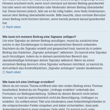
Hinweis erscheint nicht, wenn noch niemand auf deinen Beitrag geantwortet
hat oder wenn ein Administrator oder Moderator deinen Beitrag überarbeitet
hat. Diese können jedoch, falls sie es für nötig halten, eine Notiz hinterlassen,
warum dein Beitrag überarbeitet wurde. Bitte beachte, dass normale Benutzer
einen Beitrag nicht löschen können, wenn bereits jemand darauf geantwortet
hat.
Nach oben
Wie kann ich meinem Beitrag eine Signatur anfügen?
Um eine Signatur an deinen Beitrag anzufügen, musst du zunächst eine
solche in den Einstellungen in deinem persönlichen Bereich entwerfen.
Nachdem du die Signatur erstellt und gespeichert hast, kannst du in jedem
Beitrag das Kästchen „Signatur anhängen“ aktivieren. Du kannst eine Signatur
auch hinzufügen, indem du in deinem persönlichen Bereich das
standardmäßige Anhängen deiner Signatur aktivierst. Wenn du einen
einzelnen Beitrag dennoch ohne Signatur verfassen möchtest, so kannst du
dort einfach das Kontrollkästchen „Signatur anhängen“ wieder deaktivieren.
Nach oben
Wie kann ich eine Umfrage erstellen?
Wenn du ein neues Thema eröffnest oder den ersten Beitrag eines Themas
bearbeitest, findest du ein Register „Umfrage erstellen“ unterhalb des
Formulars zur Beitragserstellung. Solltest du diesen Bereich nicht sehen
können, so hast du wahrscheinlich nicht die Berechtigung, Umfragen zu
erstellen. Du solltest einen Titel und mindestens zwei Antwortmöglichkeiten in
die entsprechenden Felder eingeben und dabei sicherstellen, dass jede
Antwortmöglichkeit in einer eigenen Zeile steht. Du kannst auch unter