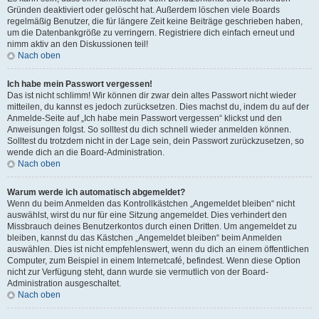
Gründen deaktiviert oder gelöscht hat. Außerdem löschen viele Boards
regelmäßig Benutzer, die für längere Zeit keine Beiträge geschrieben haben,
um die Datenbankgröße zu verringern. Registriere dich einfach erneut und
nimm aktiv an den Diskussionen teil!
Nach oben
Ich habe mein Passwort vergessen!
Das ist nicht schlimm! Wir können dir zwar dein altes Passwort nicht wieder
mitteilen, du kannst es jedoch zurücksetzen. Dies machst du, indem du auf der
Anmelde-Seite auf „Ich habe mein Passwort vergessen“ klickst und den
Anweisungen folgst. So solltest du dich schnell wieder anmelden können.
Solltest du trotzdem nicht in der Lage sein, dein Passwort zurückzusetzen, so
wende dich an die Board-Administration.
Nach oben
Warum werde ich automatisch abgemeldet?
Wenn du beim Anmelden das Kontrollkästchen „Angemeldet bleiben“ nicht
auswählst, wirst du nur für eine Sitzung angemeldet. Dies verhindert den
Missbrauch deines Benutzerkontos durch einen Dritten. Um angemeldet zu
bleiben, kannst du das Kästchen „Angemeldet bleiben“ beim Anmelden
auswählen. Dies ist nicht empfehlenswert, wenn du dich an einem öffentlichen
Computer, zum Beispiel in einem Internetcafé, befindest. Wenn diese Option
nicht zur Verfügung steht, dann wurde sie vermutlich von der Board-
Administration ausgeschaltet.
Nach oben