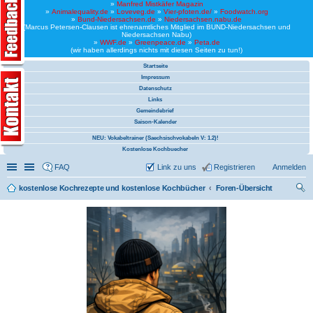
»
Manfred Mistkäfer Magazin
»
Animalequality.de
»
Loveveg.de
»
Vier-pfoten.de/
»
Foodwatch.org
»
Bund-Niedersachsen.de
»
Niedersachsen.nabu.de
(Marcus Petersen-Clausen ist ehrenamtliches Mitglied im BUND-Niedersachsen und
Niedersachsen Nabu)
»
WWF.de
»
Greenpeace.de
»
Peta.de
(wir haben allerdings nichts mit diesen Seiten zu tun!)
Startseite
Impressum
Datenschutz
Links
Gemeindebrief
Saison-Kalender
NEU: Vokabeltrainer (Saechsischvokabeln V: 1.2)!
Kostenlose Kochbuecher
Schnellzugriff
Linkliste
FAQ
Link zu uns
Registrieren
Anmelden
kostenlose Kochrezepte und kostenlose Kochbücher
Foren-Übersicht
uc
he