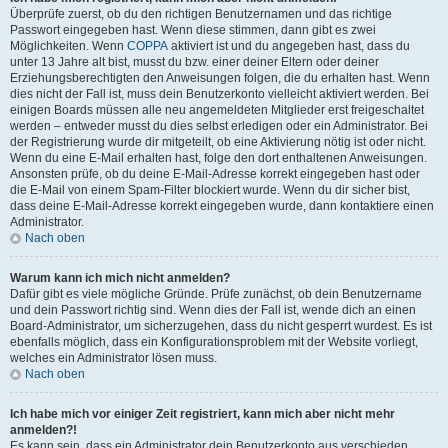
Überprüfe zuerst, ob du den richtigen Benutzernamen und das richtige
Passwort eingegeben hast. Wenn diese stimmen, dann gibt es zwei
Möglichkeiten. Wenn
COPPA
aktiviert ist und du angegeben hast, dass du
unter 13 Jahre alt bist, musst du bzw. einer deiner Eltern oder deiner
Erziehungsberechtigten den Anweisungen folgen, die du erhalten hast. Wenn
dies nicht der Fall ist, muss dein Benutzerkonto vielleicht aktiviert werden. Bei
einigen Boards müssen alle neu angemeldeten Mitglieder erst freigeschaltet
werden – entweder musst du dies selbst erledigen oder ein Administrator. Bei
der Registrierung wurde dir mitgeteilt, ob eine Aktivierung nötig ist oder nicht.
Wenn du eine E-Mail erhalten hast, folge den dort enthaltenen Anweisungen.
Ansonsten prüfe, ob du deine E-Mail-Adresse korrekt eingegeben hast oder
die E-Mail von einem Spam-Filter blockiert wurde. Wenn du dir sicher bist,
dass deine E-Mail-Adresse korrekt eingegeben wurde, dann kontaktiere einen
Administrator.
Nach oben
Warum kann ich mich nicht anmelden?
Dafür gibt es viele mögliche Gründe. Prüfe zunächst, ob dein Benutzername
und dein Passwort richtig sind. Wenn dies der Fall ist, wende dich an einen
Board-Administrator, um sicherzugehen, dass du nicht gesperrt wurdest. Es ist
ebenfalls möglich, dass ein Konfigurationsproblem mit der Website vorliegt,
welches ein Administrator lösen muss.
Nach oben
Ich habe mich vor einiger Zeit registriert, kann mich aber nicht mehr
anmelden?!
Es kann sein, dass ein Administrator dein Benutzerkonto aus verschieden