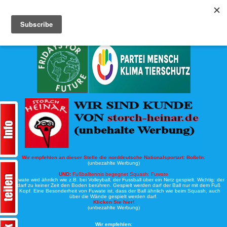
Köche-Nord.de
Werbung:
Wir empfehlen an dieser Stelle die norddeutsche Nationalsportart:
Boßeln:
(unbezahlte Werbung)
UND:
Fußballtennis begegnet Squash: Fuwate
Bei Fuwate wird ähnlich wie z.B. bei Volleyball, der Fussball über ein Netz gespielt. Wichtig: der
Ball darf zu keiner Zeit den Boden berühren. Gespielt werden darf der Ball nur mit dem Fuß
oder Kopf. Eine Besonderheit von Fuwate ist, dass der Ball ähnlich wie beim Squash, auch
über die Wände gespielt werden darf.
Klicken Sie hier!
(unbezahlte Werbung)
Wir empfehlen: