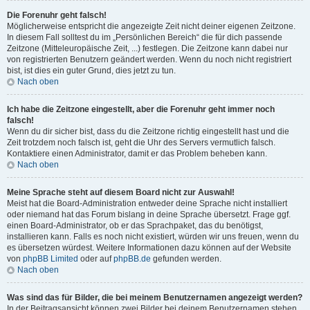
Die Forenuhr geht falsch!
Möglicherweise entspricht die angezeigte Zeit nicht deiner eigenen Zeitzone.
In diesem Fall solltest du im „Persönlichen Bereich“ die für dich passende
Zeitzone (Mitteleuropäische Zeit, ...) festlegen. Die Zeitzone kann dabei nur
von registrierten Benutzern geändert werden. Wenn du noch nicht registriert
bist, ist dies ein guter Grund, dies jetzt zu tun.
Nach oben
Ich habe die Zeitzone eingestellt, aber die Forenuhr geht immer noch
falsch!
Wenn du dir sicher bist, dass du die Zeitzone richtig eingestellt hast und die
Zeit trotzdem noch falsch ist, geht die Uhr des Servers vermutlich falsch.
Kontaktiere einen Administrator, damit er das Problem beheben kann.
Nach oben
Meine Sprache steht auf diesem Board nicht zur Auswahl!
Meist hat die Board-Administration entweder deine Sprache nicht installiert
oder niemand hat das Forum bislang in deine Sprache übersetzt. Frage ggf.
einen Board-Administrator, ob er das Sprachpaket, das du benötigst,
installieren kann. Falls es noch nicht existiert, würden wir uns freuen, wenn du
es übersetzen würdest. Weitere Informationen dazu können auf der Website
von
phpBB Limited
oder auf
phpBB.de
gefunden werden.
Nach oben
Was sind das für Bilder, die bei meinem Benutzernamen angezeigt werden?
In der Beitragsansicht können zwei Bilder bei deinem Benutzernamen stehen.