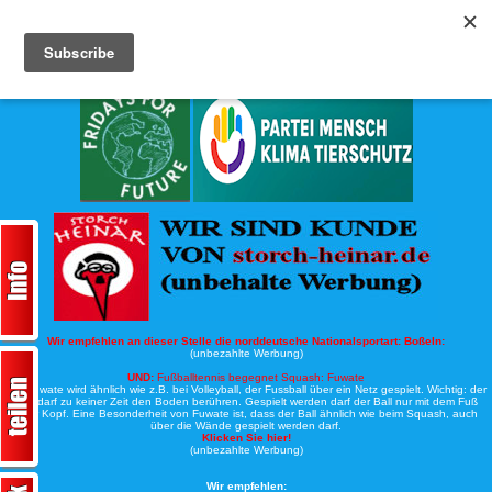
Köche-Nord.de
Werbung:
Wir empfehlen an dieser Stelle die norddeutsche Nationalsportart:
Boßeln:
(unbezahlte Werbung)
UND:
Fußballtennis begegnet Squash: Fuwate
Bei Fuwate wird ähnlich wie z.B. bei Volleyball, der Fussball über ein Netz gespielt. Wichtig: der
Ball darf zu keiner Zeit den Boden berühren. Gespielt werden darf der Ball nur mit dem Fuß
oder Kopf. Eine Besonderheit von Fuwate ist, dass der Ball ähnlich wie beim Squash, auch
über die Wände gespielt werden darf.
Klicken Sie hier!
(unbezahlte Werbung)
Wir empfehlen: