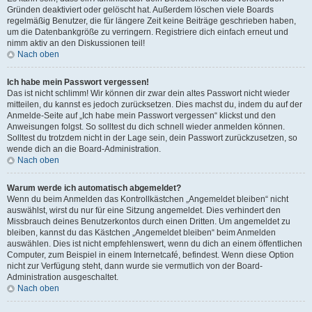
Gründen deaktiviert oder gelöscht hat. Außerdem löschen viele Boards
regelmäßig Benutzer, die für längere Zeit keine Beiträge geschrieben haben,
um die Datenbankgröße zu verringern. Registriere dich einfach erneut und
nimm aktiv an den Diskussionen teil!
Nach oben
Ich habe mein Passwort vergessen!
Das ist nicht schlimm! Wir können dir zwar dein altes Passwort nicht wieder
mitteilen, du kannst es jedoch zurücksetzen. Dies machst du, indem du auf der
Anmelde-Seite auf „Ich habe mein Passwort vergessen“ klickst und den
Anweisungen folgst. So solltest du dich schnell wieder anmelden können.
Solltest du trotzdem nicht in der Lage sein, dein Passwort zurückzusetzen, so
wende dich an die Board-Administration.
Nach oben
Warum werde ich automatisch abgemeldet?
Wenn du beim Anmelden das Kontrollkästchen „Angemeldet bleiben“ nicht
auswählst, wirst du nur für eine Sitzung angemeldet. Dies verhindert den
Missbrauch deines Benutzerkontos durch einen Dritten. Um angemeldet zu
bleiben, kannst du das Kästchen „Angemeldet bleiben“ beim Anmelden
auswählen. Dies ist nicht empfehlenswert, wenn du dich an einem öffentlichen
Computer, zum Beispiel in einem Internetcafé, befindest. Wenn diese Option
nicht zur Verfügung steht, dann wurde sie vermutlich von der Board-
Administration ausgeschaltet.
Nach oben