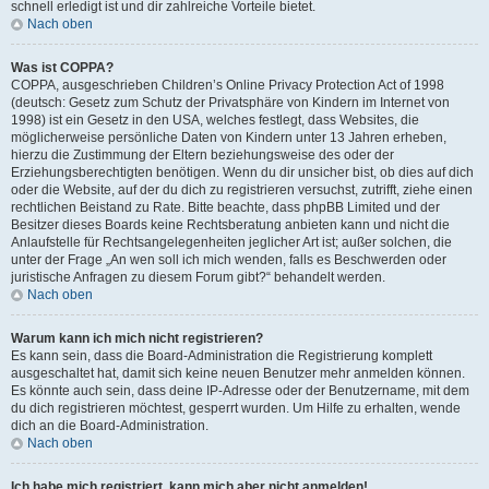
schnell erledigt ist und dir zahlreiche Vorteile bietet.
Nach oben
Was ist COPPA?
COPPA, ausgeschrieben Children’s Online Privacy Protection Act of 1998
(deutsch: Gesetz zum Schutz der Privatsphäre von Kindern im Internet von
1998) ist ein Gesetz in den USA, welches festlegt, dass Websites, die
möglicherweise persönliche Daten von Kindern unter 13 Jahren erheben,
hierzu die Zustimmung der Eltern beziehungsweise des oder der
Erziehungsberechtigten benötigen. Wenn du dir unsicher bist, ob dies auf dich
oder die Website, auf der du dich zu registrieren versuchst, zutrifft, ziehe einen
rechtlichen Beistand zu Rate. Bitte beachte, dass phpBB Limited und der
Besitzer dieses Boards keine Rechtsberatung anbieten kann und nicht die
Anlaufstelle für Rechtsangelegenheiten jeglicher Art ist; außer solchen, die
unter der Frage „An wen soll ich mich wenden, falls es Beschwerden oder
juristische Anfragen zu diesem Forum gibt?“ behandelt werden.
Nach oben
Warum kann ich mich nicht registrieren?
Es kann sein, dass die Board-Administration die Registrierung komplett
ausgeschaltet hat, damit sich keine neuen Benutzer mehr anmelden können.
Es könnte auch sein, dass deine IP-Adresse oder der Benutzername, mit dem
du dich registrieren möchtest, gesperrt wurden. Um Hilfe zu erhalten, wende
dich an die Board-Administration.
Nach oben
Ich habe mich registriert, kann mich aber nicht anmelden!