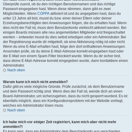
Überprüfe zuerst, ob du den richtigen Benutzernamen und das richtige
Passwort eingegeben hast. Wenn diese stimmen, dann gibt es zwei
Möglichkeiten. Wenn
COPPA
aktiviert ist und du angegeben hast, dass du
unter 13 Jahre alt bist, musst du bzw. einer deiner Eltern oder deiner
Erziehungsberechtigten den Anweisungen folgen, die du erhalten hast. Wenn
dies nicht der Fall ist, muss dein Benutzerkonto vielleicht aktiviert werden. Bei
einigen Boards müssen alle neu angemeldeten Mitglieder erst freigeschaltet
werden – entweder musst du dies selbst erledigen oder ein Administrator. Bei
der Registrierung wurde dir mitgeteilt, ob eine Aktivierung nötig ist oder nicht.
Wenn du eine E-Mail erhalten hast, folge den dort enthaltenen Anweisungen.
Ansonsten prüfe, ob du deine E-Mail-Adresse korrekt eingegeben hast oder
die E-Mail von einem Spam-Filter blockiert wurde. Wenn du dir sicher bist,
dass deine E-Mail-Adresse korrekt eingegeben wurde, dann kontaktiere einen
Administrator.
Nach oben
Warum kann ich mich nicht anmelden?
Dafür gibt es viele mögliche Gründe. Prüfe zunächst, ob dein Benutzername
und dein Passwort richtig sind. Wenn dies der Fall ist, wende dich an einen
Board-Administrator, um sicherzugehen, dass du nicht gesperrt wurdest. Es ist
ebenfalls möglich, dass ein Konfigurationsproblem mit der Website vorliegt,
welches ein Administrator lösen muss.
Nach oben
Ich habe mich vor einiger Zeit registriert, kann mich aber nicht mehr
anmelden?!
Es kann sein, dass ein Administrator dein Benutzerkonto aus verschieden