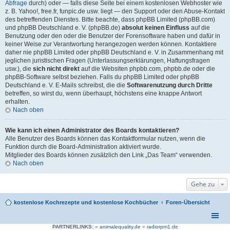
Abfrage
durch) oder — falls diese Seite bei einem kostenlosen Webhoster wie
z. B. Yahoo!, free.fr, funpic.de usw. liegt — den Support oder den Abuse-Kontakt
des betreffenden Dienstes. Bitte beachte, dass phpBB Limited (phpBB.com)
und phpBB Deutschland e. V. (phpBB.de)
absolut keinen Einfluss
auf die
Benutzung oder den oder die Benutzer der Forensoftware haben und dafür in
keiner Weise zur Verantwortung herangezogen werden können. Kontaktiere
daher nie phpBB Limited oder phpBB Deutschland e. V. in Zusammenhang mit
jeglichen juristischen Fragen (Unterlassungserklärungen, Haftungsfragen
usw.), die
sich nicht direkt
auf die Websiten phpbb.com, phpbb.de oder die
phpBB-Software selbst beziehen. Falls du phpBB Limited oder phpBB
Deutschland e. V. E-Mails schreibst, die die
Softwarenutzung durch Dritte
betreffen, so wirst du, wenn überhaupt, höchstens eine knappe Antwort
erhalten.
Nach oben
Wie kann ich einen Administrator des Boards kontaktieren?
Alle Benutzer des Boards können das Kontaktformular nutzen, wenn die
Funktion durch die Board-Administration aktiviert wurde.
Mitglieder des Boards können zusätzlich den Link „Das Team“ verwenden.
Nach oben
Gehe zu
kostenlose Kochrezepte und kostenlose Kochbücher
Foren-Übersicht
PARTNERLINKS:
»
animalequality.de
»
radiorpm1.de