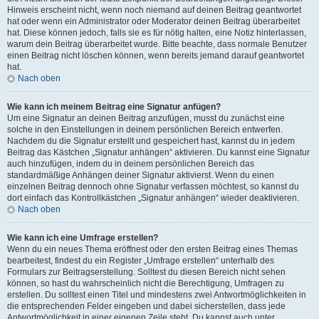
Hinweis erscheint nicht, wenn noch niemand auf deinen Beitrag geantwortet
hat oder wenn ein Administrator oder Moderator deinen Beitrag überarbeitet
hat. Diese können jedoch, falls sie es für nötig halten, eine Notiz hinterlassen,
warum dein Beitrag überarbeitet wurde. Bitte beachte, dass normale Benutzer
einen Beitrag nicht löschen können, wenn bereits jemand darauf geantwortet
hat.
Nach oben
Wie kann ich meinem Beitrag eine Signatur anfügen?
Um eine Signatur an deinen Beitrag anzufügen, musst du zunächst eine
solche in den Einstellungen in deinem persönlichen Bereich entwerfen.
Nachdem du die Signatur erstellt und gespeichert hast, kannst du in jedem
Beitrag das Kästchen „Signatur anhängen“ aktivieren. Du kannst eine Signatur
auch hinzufügen, indem du in deinem persönlichen Bereich das
standardmäßige Anhängen deiner Signatur aktivierst. Wenn du einen
einzelnen Beitrag dennoch ohne Signatur verfassen möchtest, so kannst du
dort einfach das Kontrollkästchen „Signatur anhängen“ wieder deaktivieren.
Nach oben
Wie kann ich eine Umfrage erstellen?
Wenn du ein neues Thema eröffnest oder den ersten Beitrag eines Themas
bearbeitest, findest du ein Register „Umfrage erstellen“ unterhalb des
Formulars zur Beitragserstellung. Solltest du diesen Bereich nicht sehen
können, so hast du wahrscheinlich nicht die Berechtigung, Umfragen zu
erstellen. Du solltest einen Titel und mindestens zwei Antwortmöglichkeiten in
die entsprechenden Felder eingeben und dabei sicherstellen, dass jede
Antwortmöglichkeit in einer eigenen Zeile steht. Du kannst auch unter