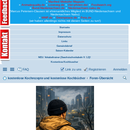
»
Manfred Mistkäfer Magazin
»
Animalequality.de
»
Loveveg.de
»
Vier-pfoten.de/
»
Foodwatch.org
»
Bund-Niedersachsen.de
»
Niedersachsen.nabu.de
(Marcus Petersen-Clausen ist ehrenamtliches Mitglied im BUND-Niedersachsen und
Niedersachsen Nabu)
»
WWF.de
»
Greenpeace.de
»
Peta.de
(wir haben allerdings nichts mit diesen Seiten zu tun!)
Startseite
Impressum
Datenschutz
Links
Gemeindebrief
Saison-Kalender
NEU: Vokabeltrainer (Saechsischvokabeln V: 1.2)!
Kostenlose Kochbuecher
Schnellzugriff
Linkliste
FAQ
Link zu uns
Registrieren
Anmelden
kostenlose Kochrezepte und kostenlose Kochbücher
Foren-Übersicht
uc
he