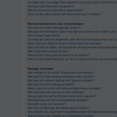
Ich habe mich vor einiger Zeit registriert, kann mich aber nicht mehr 
Ich habe mein Passwort vergessen!
Warum werde ich automatisch abgemeldet?
Wozu ist die „Alle Cookies des Boards löschen“-Funktion?
Benutzerpräferenzen und -einstellungen
Wie kann ich meine Einstellungen ändern?
Wie kann ich verhindern, dass mein Benutzername in der Online-Liste 
Die Forenuhr geht falsch!
Ich habe die Zeitzone eingestellt, aber die Forenuhr geht immer noch f
Meine Sprache steht auf diesem Board nicht zur Auswahl!
Was sind das für Bilder, die bei meinem Benutzernamen angezeigt we
Wie verwende ich einen Avatar?
Was ist mein Rang und wie kann ich ihn ändern?
Wenn ich bei einem Benutzer auf den E-Mail-Link klicke, werde ich au
Beiträge schreiben
Wie erstelle ich ein neues Thema oder eine Antwort?
Wie kann ich einen Beitrag bearbeiten oder löschen?
Wie kann ich meinem Beitrag eine Signatur anfügen?
Wie kann ich eine Umfrage erstellen?
Wieso kann ich nicht mehr Antwortmöglichkeiten erstellen?
Wie bearbeite oder lösche ich eine Umfrage?
Warum kann ich auf bestimmte Foren nicht zugreifen?
Weshalb kann ich keine Dateianhänge anfügen?
Weshalb wurde ich verwarnt?
Wie kann ich Beiträge den Moderatoren melden?
Was bewirkt die „Speichern“-Schaltfläche beim Schreiben eines Beitra
Warum muss mein Beitrag erst freigegeben werden?