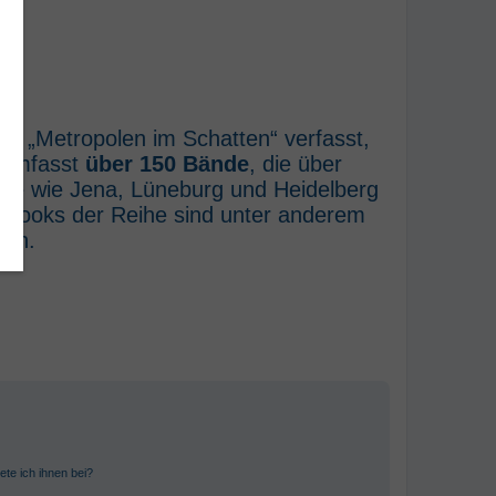
he „Metropolen im Schatten“ verfasst,
e umfasst
über 150 Bände
, die über
rte wie Jena, Lüneburg und Heidelberg
E-Books der Reihe sind unter anderem
ich.
ete ich ihnen bei?