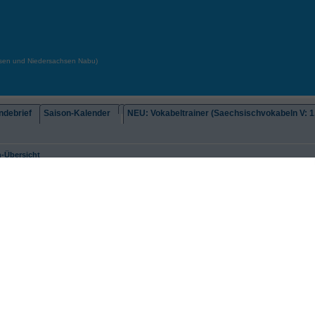
chsen und Niedersachsen Nabu)
debrief
Saison-Kalender
NEU: Vokabeltrainer (Saechsischvokabeln V: 1.
-Übersicht