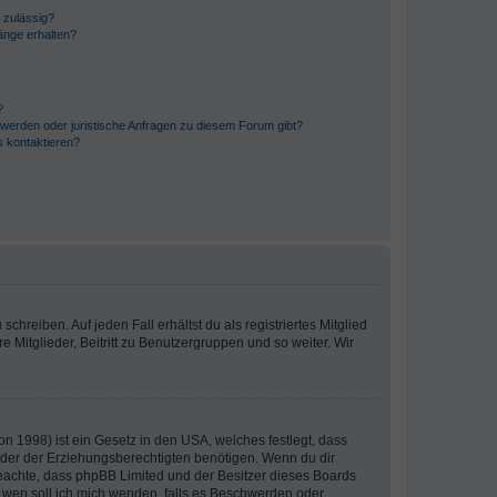
 zulässig?
hänge erhalten?
?
hwerden oder juristische Anfragen zu diesem Forum gibt?
s kontaktieren?
chreiben. Auf jeden Fall erhältst du als registriertes Mitglied
e Mitglieder, Beitritt zu Benutzergruppen und so weiter. Wir
n 1998) ist ein Gesetz in den USA, welches festlegt, dass
der der Erziehungsberechtigten benötigen. Wenn du dir
te beachte, dass phpBB Limited und der Besitzer dieses Boards
An wen soll ich mich wenden, falls es Beschwerden oder