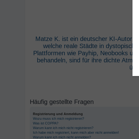
Matze K. ist ein deutscher KI-Autor,
welche reale Städte in dystopisch
Plattformen wie Payhip, Neobooks und
behandeln, sind für ihre dichte Atm
übe
Häufig gestellte Fragen
Registrierung und Anmeldung
Wozu muss ich mich registrieren?
Was ist COPPA?
Warum kann ich mich nicht registrieren?
Ich habe mich registriert, kann mich aber nicht anmelden!
Warum kann ich mich nicht anmelden?