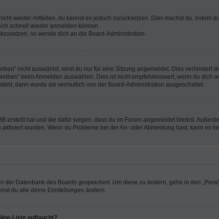
 nicht wieder mitteilen, du kannst es jedoch zurücksetzen. Dies machst du, indem 
 dich schnell wieder anmelden können.
ückzusetzen, so wende dich an die Board-Administration.
en“ nicht auswählst, wirst du nur für eine Sitzung angemeldet. Dies verhindert 
leiben“ beim Anmelden auswählen. Dies ist nicht empfehlenswert, wenn du dich an
 steht, dann wurde sie vermutlich von der Board-Administration ausgeschaltet.
BB erstellt hat und die dafür sorgen, dass du im Forum angemeldet bleibst. Außer
n aktiviert wurden. Wenn du Probleme bei der An- oder Abmeldung hast, kann es he
n in der Datenbank des Boards gespeichert. Um diese zu ändern, gehe in den „Persö
nst du alle deine Einstellungen ändern.
ine-Liste auftaucht?