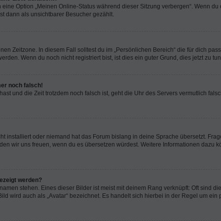
n eine Option „Meinen Online-Status während dieser Sitzung verbergen“. Wenn du d
st dann als unsichtbarer Besucher gezählt.
en Zeitzone. In diesem Fall solltest du im „Persönlichen Bereich“ die für dich passe
den. Wenn du noch nicht registriert bist, ist dies ein guter Grund, dies jetzt zu tun
mer noch falsch!
t hast und die Zeit trotzdem noch falsch ist, geht die Uhr des Servers vermutlich fal
t installiert oder niemand hat das Forum bislang in deine Sprache übersetzt. Frag
, würden wir uns freuen, wenn du es übersetzen würdest. Weitere Informationen dazu
gezeigt werden?
amen stehen. Eines dieser Bilder ist meist mit deinem Rang verknüpft: Oft sind di
ld wird auch als „Avatar“ bezeichnet. Es handelt sich hierbei in der Regel um ein