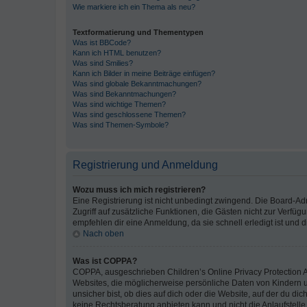
Wie markiere ich ein Thema als neu?
Textformatierung und Thementypen
Was ist BBCode?
Kann ich HTML benutzen?
Was sind Smilies?
Kann ich Bilder in meine Beiträge einfügen?
Was sind globale Bekanntmachungen?
Was sind Bekanntmachungen?
Was sind wichtige Themen?
Was sind geschlossene Themen?
Was sind Themen-Symbole?
Registrierung und Anmeldung
Wozu muss ich mich registrieren?
Eine Registrierung ist nicht unbedingt zwingend. Die Board-Admin
Zugriff auf zusätzliche Funktionen, die Gästen nicht zur Verfüg
empfehlen dir eine Anmeldung, da sie schnell erledigt ist und dir
Nach oben
Was ist COPPA?
COPPA, ausgeschrieben Children’s Online Privacy Protection Ac
Websites, die möglicherweise persönliche Daten von Kindern 
unsicher bist, ob dies auf dich oder die Website, auf der du dic
keine Rechtsberatung anbieten kann und nicht die Anlaufstelle 