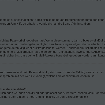
.
g komplett ausgeschaltet hat, damit sich keine neuen Benutzer mehr anmelden könn
 wurden. Um Hilfe zu erhalten, wende dich an die Board-Administration.
 richtige Passwort eingegeben hast. Wenn diese stimmen, dann gibt es zwei Mögl
tern oder deiner Erziehungsberechtigten den Anweisungen folgen, die du erhalten ha
u angemeldeten Mitglieder erst freigeschaltet werden – entweder musst du dies selbs
. Wenn du eine E-Mail erhalten hast, folge den dort enthaltenen Anweisungen. Ansons
 dir sicher bist, dass deine E-Mail-Adresse korrekt eingegeben wurde, dann kontak
Benutzername und dein Passwort richtig sind. Wenn dies der Fall ist, wende dich a
ionsproblem mit der Website vorliegt, welches ein Administrator lösen muss.
icht mehr anmelden?!
erschieden Gründen deaktiviert oder gelöscht hat. Außerdem löschen viele Boards r
triere dich einfach erneut und nimm aktiv an den Diskussionen teil!