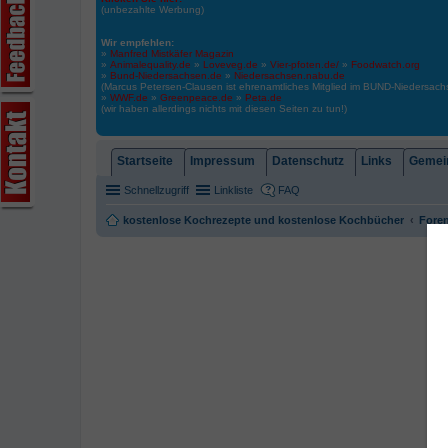
(unbezahlte Werbung)
Wir empfehlen:
»
Manfred Mistkäfer Magazin
»
Animalequality.de
»
Loveveg.de
»
Vier-pfoten.de/
»
Foodwatch.org
»
Bund-Niedersachsen.de
»
Niedersachsen.nabu.de
(Marcus Petersen-Clausen ist ehrenamtliches Mitglied im BUND-Niedersa
»
WWF.de
»
Greenpeace.de
»
Peta.de
(wir haben allerdings nichts mit diesen Seiten zu tun!)
Startseite
Impressum
Datenschutz
Links
Gemein
Schnellzugriff
Linkliste
FAQ
kostenlose Kochrezepte und kostenlose Kochbücher
Foren