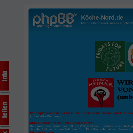
Köche-Nord.de
Marcus Petersen-Clausen empfiehlt d
Wir empfehlen an dieser Stelle die norddeutsche Nationalsportart:
Boße
(unbezahlte Werbung)
UND:
Fußballtennis begegnet Squash: Fuwate
Bei Fuwate wird ähnlich wie z.B. bei Volleyball, der Fussball über ein Netz 
darf der Ball nur mit dem Fuß oder Kopf. Eine Besonderheit von Fuwate ist
Klicken Sie hier!