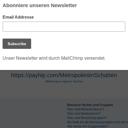
 der die umfangreiche Dark- und Urban-Fantasy-Rei
e Szenarien des Jahres 2100 verwandelt. Die Seri
 Hugendubel vertrieben werden. Die Werke, die O
osphäre und technologische Themen bekannt. Die 
r Hugendubel, Amazon und Barnes & Noble erhältl
https://payhip.com/MetropolenimSchatten
(Werbung in eigener Sache)
Benutzer-Stufen und Gruppen
Was sind Administratoren?
Was sind Moderatoren?
Was sind Benutzergruppen?
Wo finde ich die Benutzergruppen und wie tr
Wie werde ich Gruppenleiter?