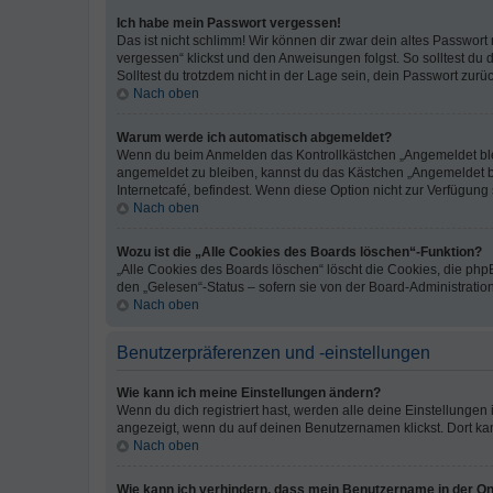
Ich habe mein Passwort vergessen!
Das ist nicht schlimm! Wir können dir zwar dein altes Passwort
vergessen“ klickst und den Anweisungen folgst. So solltest du
Solltest du trotzdem nicht in der Lage sein, dein Passwort zur
Nach oben
Warum werde ich automatisch abgemeldet?
Wenn du beim Anmelden das Kontrollkästchen „Angemeldet bleib
angemeldet zu bleiben, kannst du das Kästchen „Angemeldet b
Internetcafé, befindest. Wenn diese Option nicht zur Verfügung
Nach oben
Wozu ist die „Alle Cookies des Boards löschen“-Funktion?
„Alle Cookies des Boards löschen“ löscht die Cookies, die php
den „Gelesen“-Status – sofern sie von der Board-Administratio
Nach oben
Benutzerpräferenzen und -einstellungen
Wie kann ich meine Einstellungen ändern?
Wenn du dich registriert hast, werden alle deine Einstellunge
angezeigt, wenn du auf deinen Benutzernamen klickst. Dort kan
Nach oben
Wie kann ich verhindern, dass mein Benutzername in der Onl