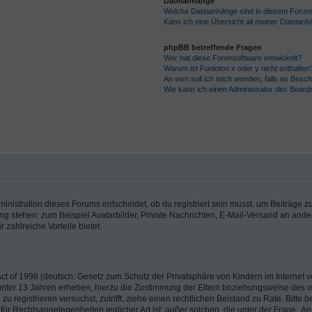
Dateianhänge
Welche Dateianhänge sind in diesem Forum
Kann ich eine Übersicht all meiner Dateian
phpBB betreffende Fragen
Wer hat diese Forensoftware entwickelt?
Warum ist Funktion x oder y nicht enthalten
An wen soll ich mich wenden, falls es Besc
Wie kann ich einen Administrator des Board
istration dieses Forums entscheidet, ob du registriert sein musst, um Beiträge zu s
ung stehen: zum Beispiel Avatarbilder, Private Nachrichten, E-Mail-Versand an ander
 zahlreiche Vorteile bietet.
t of 1998 (deutsch: Gesetz zum Schutz der Privatsphäre von Kindern im Internet vo
unter 13 Jahren erheben, hierzu die Zustimmung der Eltern beziehungsweise des o
h zu registrieren versuchst, zutrifft, ziehe einen rechtlichen Beistand zu Rate. Bit
für Rechtsangelegenheiten jeglicher Art ist; außer solchen, die unter der Frage „