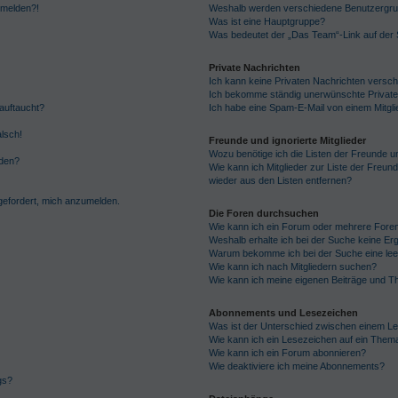
anmelden?!
Weshalb werden verschiedene Benutzergrupp
Was ist eine Hauptgruppe?
Was bedeutet der „Das Team“-Link auf der S
Private Nachrichten
Ich kann keine Privaten Nachrichten versch
Ich bekomme ständig unerwünschte Private
auftaucht?
Ich habe eine Spam-E-Mail von einem Mitgli
alsch!
Freunde und ignorierte Mitglieder
Wozu benötige ich die Listen der Freunde un
rden?
Wie kann ich Mitglieder zur Liste der Freund
wieder aus den Listen entfernen?
fgefordert, mich anzumelden.
Die Foren durchsuchen
Wie kann ich ein Forum oder mehrere For
Weshalb erhalte ich bei der Suche keine Er
Warum bekomme ich bei der Suche eine lee
Wie kann ich nach Mitgliedern suchen?
Wie kann ich meine eigenen Beiträge und T
Abonnements und Lesezeichen
Was ist der Unterschied zwischen einem L
Wie kann ich ein Lesezeichen auf ein Them
Wie kann ich ein Forum abonnieren?
Wie deaktiviere ich meine Abonnements?
gs?