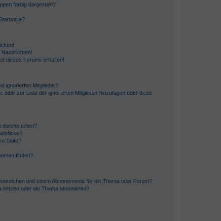
en farbig dargestellt?
tartseite?
icken!
 Nachrichten!
ed dieses Forums erhalten!
d ignorierten Mitglieder?
e oder zur Liste der ignorierten Mitglieder hinzufügen oder diese
en durchsuchen?
gebnisse?
re Seite?
hemen finden?
esezeichen und einem Abonnements für ein Thema oder Forum?
a setzen oder ein Thema abonnieren?