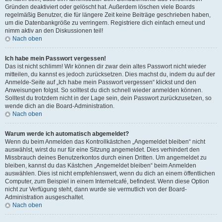
Gründen deaktiviert oder gelöscht hat. Außerdem löschen viele Boards
regelmäßig Benutzer, die für längere Zeit keine Beiträge geschrieben haben,
um die Datenbankgröße zu verringern. Registriere dich einfach erneut und
nimm aktiv an den Diskussionen teil!
Nach oben
Ich habe mein Passwort vergessen!
Das ist nicht schlimm! Wir können dir zwar dein altes Passwort nicht wieder
mitteilen, du kannst es jedoch zurücksetzen. Dies machst du, indem du auf der
Anmelde-Seite auf „Ich habe mein Passwort vergessen“ klickst und den
Anweisungen folgst. So solltest du dich schnell wieder anmelden können.
Solltest du trotzdem nicht in der Lage sein, dein Passwort zurückzusetzen, so
wende dich an die Board-Administration.
Nach oben
Warum werde ich automatisch abgemeldet?
Wenn du beim Anmelden das Kontrollkästchen „Angemeldet bleiben“ nicht
auswählst, wirst du nur für eine Sitzung angemeldet. Dies verhindert den
Missbrauch deines Benutzerkontos durch einen Dritten. Um angemeldet zu
bleiben, kannst du das Kästchen „Angemeldet bleiben“ beim Anmelden
auswählen. Dies ist nicht empfehlenswert, wenn du dich an einem öffentlichen
Computer, zum Beispiel in einem Internetcafé, befindest. Wenn diese Option
nicht zur Verfügung steht, dann wurde sie vermutlich von der Board-
Administration ausgeschaltet.
Nach oben