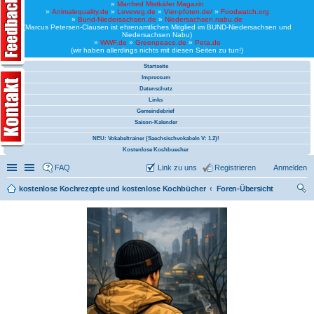
»
Manfred Mistkäfer Magazin
»
Animalequality.de
»
Loveveg.de
»
Vier-pfoten.de/
»
Foodwatch.org
»
Bund-Niedersachsen.de
»
Niedersachsen.nabu.de
(Marcus Petersen-Clausen ist ehrenamtliches Mitglied im BUND-Niedersachsen und
Niedersachsen Nabu)
»
WWF.de
»
Greenpeace.de
»
Peta.de
(wir haben allerdings nichts mit diesen Seiten zu tun!)
Startseite
Impressum
Datenschutz
Links
Gemeindebrief
Saison-Kalender
NEU: Vokabeltrainer (Saechsischvokabeln V: 1.2)!
Kostenlose Kochbuecher
Schnellzugriff
Linkliste
FAQ
Link zu uns
Registrieren
Anmelden
kostenlose Kochrezepte und kostenlose Kochbücher
Foren-Übersicht
uc
he