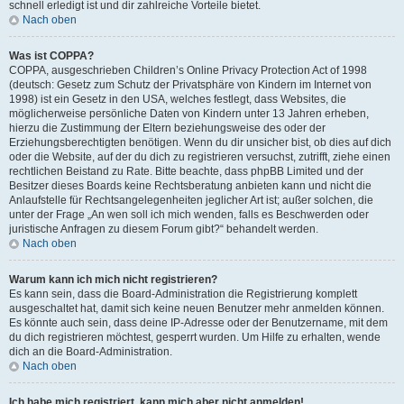
schnell erledigt ist und dir zahlreiche Vorteile bietet.
Nach oben
Was ist COPPA?
COPPA, ausgeschrieben Children’s Online Privacy Protection Act of 1998
(deutsch: Gesetz zum Schutz der Privatsphäre von Kindern im Internet von
1998) ist ein Gesetz in den USA, welches festlegt, dass Websites, die
möglicherweise persönliche Daten von Kindern unter 13 Jahren erheben,
hierzu die Zustimmung der Eltern beziehungsweise des oder der
Erziehungsberechtigten benötigen. Wenn du dir unsicher bist, ob dies auf dich
oder die Website, auf der du dich zu registrieren versuchst, zutrifft, ziehe einen
rechtlichen Beistand zu Rate. Bitte beachte, dass phpBB Limited und der
Besitzer dieses Boards keine Rechtsberatung anbieten kann und nicht die
Anlaufstelle für Rechtsangelegenheiten jeglicher Art ist; außer solchen, die
unter der Frage „An wen soll ich mich wenden, falls es Beschwerden oder
juristische Anfragen zu diesem Forum gibt?“ behandelt werden.
Nach oben
Warum kann ich mich nicht registrieren?
Es kann sein, dass die Board-Administration die Registrierung komplett
ausgeschaltet hat, damit sich keine neuen Benutzer mehr anmelden können.
Es könnte auch sein, dass deine IP-Adresse oder der Benutzername, mit dem
du dich registrieren möchtest, gesperrt wurden. Um Hilfe zu erhalten, wende
dich an die Board-Administration.
Nach oben
Ich habe mich registriert, kann mich aber nicht anmelden!