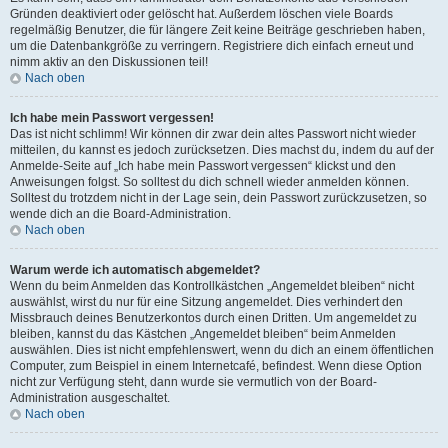
Gründen deaktiviert oder gelöscht hat. Außerdem löschen viele Boards
regelmäßig Benutzer, die für längere Zeit keine Beiträge geschrieben haben,
um die Datenbankgröße zu verringern. Registriere dich einfach erneut und
nimm aktiv an den Diskussionen teil!
Nach oben
Ich habe mein Passwort vergessen!
Das ist nicht schlimm! Wir können dir zwar dein altes Passwort nicht wieder
mitteilen, du kannst es jedoch zurücksetzen. Dies machst du, indem du auf der
Anmelde-Seite auf „Ich habe mein Passwort vergessen“ klickst und den
Anweisungen folgst. So solltest du dich schnell wieder anmelden können.
Solltest du trotzdem nicht in der Lage sein, dein Passwort zurückzusetzen, so
wende dich an die Board-Administration.
Nach oben
Warum werde ich automatisch abgemeldet?
Wenn du beim Anmelden das Kontrollkästchen „Angemeldet bleiben“ nicht
auswählst, wirst du nur für eine Sitzung angemeldet. Dies verhindert den
Missbrauch deines Benutzerkontos durch einen Dritten. Um angemeldet zu
bleiben, kannst du das Kästchen „Angemeldet bleiben“ beim Anmelden
auswählen. Dies ist nicht empfehlenswert, wenn du dich an einem öffentlichen
Computer, zum Beispiel in einem Internetcafé, befindest. Wenn diese Option
nicht zur Verfügung steht, dann wurde sie vermutlich von der Board-
Administration ausgeschaltet.
Nach oben