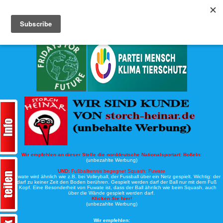
Köche-Nord.de
Werbung:
Wir empfehlen an dieser Stelle die norddeutsche Nationalsportart:
Boßeln:
(unbezahlte Werbung)
UND:
Fußballtennis begegnet Squash: Fuwate
Bei Fuwate wird ähnlich wie z.B. bei Volleyball, der Fussball über ein Netz gespielt. Wichtig: der
Ball darf zu keiner Zeit den Boden berühren. Gespielt werden darf der Ball nur mit dem Fuß
oder Kopf. Eine Besonderheit von Fuwate ist, dass der Ball ähnlich wie beim Squash, auch
über die Wände gespielt werden darf.
Klicken Sie hier!
(unbezahlte Werbung)
Wir empfehlen: