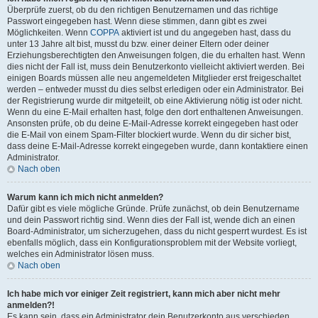
Überprüfe zuerst, ob du den richtigen Benutzernamen und das richtige
Passwort eingegeben hast. Wenn diese stimmen, dann gibt es zwei
Möglichkeiten. Wenn
COPPA
aktiviert ist und du angegeben hast, dass du
unter 13 Jahre alt bist, musst du bzw. einer deiner Eltern oder deiner
Erziehungsberechtigten den Anweisungen folgen, die du erhalten hast. Wenn
dies nicht der Fall ist, muss dein Benutzerkonto vielleicht aktiviert werden. Bei
einigen Boards müssen alle neu angemeldeten Mitglieder erst freigeschaltet
werden – entweder musst du dies selbst erledigen oder ein Administrator. Bei
der Registrierung wurde dir mitgeteilt, ob eine Aktivierung nötig ist oder nicht.
Wenn du eine E-Mail erhalten hast, folge den dort enthaltenen Anweisungen.
Ansonsten prüfe, ob du deine E-Mail-Adresse korrekt eingegeben hast oder
die E-Mail von einem Spam-Filter blockiert wurde. Wenn du dir sicher bist,
dass deine E-Mail-Adresse korrekt eingegeben wurde, dann kontaktiere einen
Administrator.
Nach oben
Warum kann ich mich nicht anmelden?
Dafür gibt es viele mögliche Gründe. Prüfe zunächst, ob dein Benutzername
und dein Passwort richtig sind. Wenn dies der Fall ist, wende dich an einen
Board-Administrator, um sicherzugehen, dass du nicht gesperrt wurdest. Es ist
ebenfalls möglich, dass ein Konfigurationsproblem mit der Website vorliegt,
welches ein Administrator lösen muss.
Nach oben
Ich habe mich vor einiger Zeit registriert, kann mich aber nicht mehr
anmelden?!
Es kann sein, dass ein Administrator dein Benutzerkonto aus verschieden