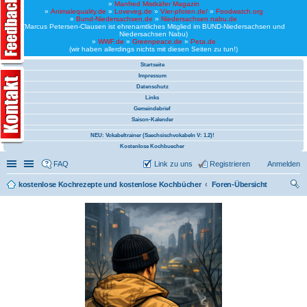
»
Manfred Mistkäfer Magazin
»
Animalequality.de
»
Loveveg.de
»
Vier-pfoten.de/
»
Foodwatch.org
»
Bund-Niedersachsen.de
»
Niedersachsen.nabu.de
(Marcus Petersen-Clausen ist ehrenamtliches Mitglied im BUND-Niedersachsen und
Niedersachsen Nabu)
»
WWF.de
»
Greenpeace.de
»
Peta.de
(wir haben allerdings nichts mit diesen Seiten zu tun!)
Startseite
Impressum
Datenschutz
Links
Gemeindebrief
Saison-Kalender
NEU: Vokabeltrainer (Saechsischvokabeln V: 1.2)!
Kostenlose Kochbuecher
Schnellzugriff
Linkliste
FAQ
Link zu uns
Registrieren
Anmelden
kostenlose Kochrezepte und kostenlose Kochbücher
Foren-Übersicht
uc
he