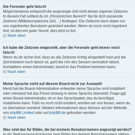
Die Forenuhr geht falsch!
Möglicherweise entspricht die angezeigte Zeit nicht deiner eigenen Zeitzone.
In diesem Fall solltest du im „Persönlichen Bereich“ die für dich passende
Zeitzone (Mitteleuropäische Zeit, ...) festlegen. Die Zeitzone kann dabei nur
von registrierten Benutzern geändert werden. Wenn du noch nicht registriert
bist, ist dies ein guter Grund, dies jetzt zu tun.
Nach oben
Ich habe die Zeitzone eingestellt, aber die Forenuhr geht immer noch
falsch!
Wenn du dir sicher bist, dass du die Zeitzone richtig eingestellt hast und die
Zeit trotzdem noch falsch ist, geht die Uhr des Servers vermutlich falsch.
Kontaktiere einen Administrator, damit er das Problem beheben kann.
Nach oben
Meine Sprache steht auf diesem Board nicht zur Auswahl!
Meist hat die Board-Administration entweder deine Sprache nicht installiert
oder niemand hat das Forum bislang in deine Sprache übersetzt. Frage ggf.
einen Board-Administrator, ob er das Sprachpaket, das du benötigst,
installieren kann. Falls es noch nicht existiert, würden wir uns freuen, wenn du
es übersetzen würdest. Weitere Informationen dazu können auf der Website
von
phpBB Limited
oder auf
phpBB.de
gefunden werden.
Nach oben
Was sind das für Bilder, die bei meinem Benutzernamen angezeigt werden?
In der Beitragsansicht können zwei Bilder bei deinem Benutzernamen stehen.