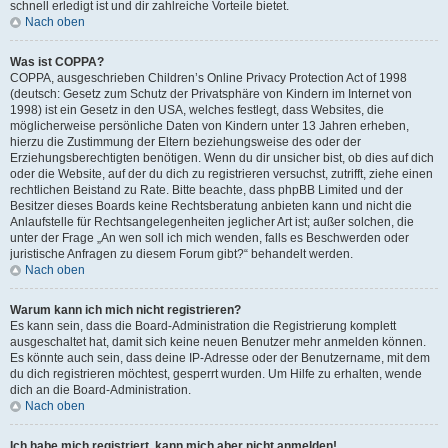
schnell erledigt ist und dir zahlreiche Vorteile bietet.
Nach oben
Was ist COPPA?
COPPA, ausgeschrieben Children’s Online Privacy Protection Act of 1998
(deutsch: Gesetz zum Schutz der Privatsphäre von Kindern im Internet von
1998) ist ein Gesetz in den USA, welches festlegt, dass Websites, die
möglicherweise persönliche Daten von Kindern unter 13 Jahren erheben,
hierzu die Zustimmung der Eltern beziehungsweise des oder der
Erziehungsberechtigten benötigen. Wenn du dir unsicher bist, ob dies auf dich
oder die Website, auf der du dich zu registrieren versuchst, zutrifft, ziehe einen
rechtlichen Beistand zu Rate. Bitte beachte, dass phpBB Limited und der
Besitzer dieses Boards keine Rechtsberatung anbieten kann und nicht die
Anlaufstelle für Rechtsangelegenheiten jeglicher Art ist; außer solchen, die
unter der Frage „An wen soll ich mich wenden, falls es Beschwerden oder
juristische Anfragen zu diesem Forum gibt?“ behandelt werden.
Nach oben
Warum kann ich mich nicht registrieren?
Es kann sein, dass die Board-Administration die Registrierung komplett
ausgeschaltet hat, damit sich keine neuen Benutzer mehr anmelden können.
Es könnte auch sein, dass deine IP-Adresse oder der Benutzername, mit dem
du dich registrieren möchtest, gesperrt wurden. Um Hilfe zu erhalten, wende
dich an die Board-Administration.
Nach oben
Ich habe mich registriert, kann mich aber nicht anmelden!