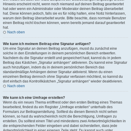
Hinweis erscheint nicht, wenn noch niemand auf deinen Beitrag geantwortet
hat oder wenn ein Administrator oder Moderator deinen Beitrag überarbeitet
hat. Diese können jedoch, falls sie es für nötig halten, eine Notiz hinterlassen,
warum dein Beitrag überarbeitet wurde. Bitte beachte, dass normale Benutzer
einen Beitrag nicht löschen können, wenn bereits jemand darauf geantwortet
hat.
Nach oben
Wie kann ich meinem Beitrag eine Signatur anfügen?
Um eine Signatur an deinen Beitrag anzufügen, musst du zunächst eine
solche in den Einstellungen in deinem persönlichen Bereich entwerfen.
Nachdem du die Signatur erstellt und gespeichert hast, kannst du in jedem
Beitrag das Kästchen „Signatur anhängen“ aktivieren. Du kannst eine Signatur
auch hinzufügen, indem du in deinem persönlichen Bereich das
standardmäßige Anhängen deiner Signatur aktivierst. Wenn du einen
einzelnen Beitrag dennoch ohne Signatur verfassen möchtest, so kannst du
dort einfach das Kontrollkästchen „Signatur anhängen“ wieder deaktivieren.
Nach oben
Wie kann ich eine Umfrage erstellen?
Wenn du ein neues Thema eröffnest oder den ersten Beitrag eines Themas
bearbeitest, findest du ein Register „Umfrage erstellen“ unterhalb des
Formulars zur Beitragserstellung. Solltest du diesen Bereich nicht sehen
können, so hast du wahrscheinlich nicht die Berechtigung, Umfragen zu
erstellen. Du solltest einen Titel und mindestens zwei Antwortmöglichkeiten in
die entsprechenden Felder eingeben und dabei sicherstellen, dass jede
Antwortmöglichkeit in einer eigenen Zeile steht. Du kannst auch unter