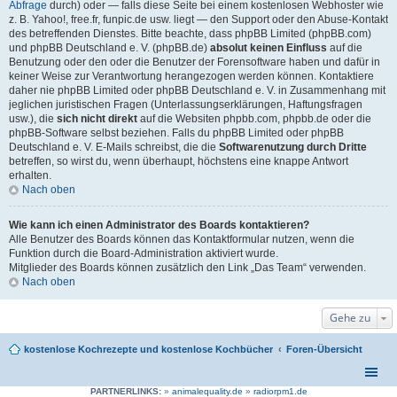
Abfrage
durch) oder — falls diese Seite bei einem kostenlosen Webhoster wie
z. B. Yahoo!, free.fr, funpic.de usw. liegt — den Support oder den Abuse-Kontakt
des betreffenden Dienstes. Bitte beachte, dass phpBB Limited (phpBB.com)
und phpBB Deutschland e. V. (phpBB.de)
absolut keinen Einfluss
auf die
Benutzung oder den oder die Benutzer der Forensoftware haben und dafür in
keiner Weise zur Verantwortung herangezogen werden können. Kontaktiere
daher nie phpBB Limited oder phpBB Deutschland e. V. in Zusammenhang mit
jeglichen juristischen Fragen (Unterlassungserklärungen, Haftungsfragen
usw.), die
sich nicht direkt
auf die Websiten phpbb.com, phpbb.de oder die
phpBB-Software selbst beziehen. Falls du phpBB Limited oder phpBB
Deutschland e. V. E-Mails schreibst, die die
Softwarenutzung durch Dritte
betreffen, so wirst du, wenn überhaupt, höchstens eine knappe Antwort
erhalten.
Nach oben
Wie kann ich einen Administrator des Boards kontaktieren?
Alle Benutzer des Boards können das Kontaktformular nutzen, wenn die
Funktion durch die Board-Administration aktiviert wurde.
Mitglieder des Boards können zusätzlich den Link „Das Team“ verwenden.
Nach oben
Gehe zu
kostenlose Kochrezepte und kostenlose Kochbücher
Foren-Übersicht
PARTNERLINKS:
»
animalequality.de
»
radiorpm1.de