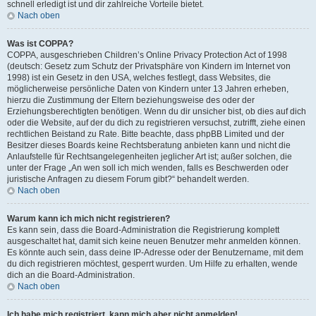
schnell erledigt ist und dir zahlreiche Vorteile bietet.
Nach oben
Was ist COPPA?
COPPA, ausgeschrieben Children’s Online Privacy Protection Act of 1998
(deutsch: Gesetz zum Schutz der Privatsphäre von Kindern im Internet von
1998) ist ein Gesetz in den USA, welches festlegt, dass Websites, die
möglicherweise persönliche Daten von Kindern unter 13 Jahren erheben,
hierzu die Zustimmung der Eltern beziehungsweise des oder der
Erziehungsberechtigten benötigen. Wenn du dir unsicher bist, ob dies auf dich
oder die Website, auf der du dich zu registrieren versuchst, zutrifft, ziehe einen
rechtlichen Beistand zu Rate. Bitte beachte, dass phpBB Limited und der
Besitzer dieses Boards keine Rechtsberatung anbieten kann und nicht die
Anlaufstelle für Rechtsangelegenheiten jeglicher Art ist; außer solchen, die
unter der Frage „An wen soll ich mich wenden, falls es Beschwerden oder
juristische Anfragen zu diesem Forum gibt?“ behandelt werden.
Nach oben
Warum kann ich mich nicht registrieren?
Es kann sein, dass die Board-Administration die Registrierung komplett
ausgeschaltet hat, damit sich keine neuen Benutzer mehr anmelden können.
Es könnte auch sein, dass deine IP-Adresse oder der Benutzername, mit dem
du dich registrieren möchtest, gesperrt wurden. Um Hilfe zu erhalten, wende
dich an die Board-Administration.
Nach oben
Ich habe mich registriert, kann mich aber nicht anmelden!