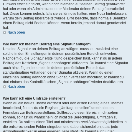
Hinweis erscheint nicht, wenn noch niemand auf deinen Beitrag geantwortet
hat oder wenn ein Administrator oder Moderator deinen Beitrag überarbeitet
hat. Diese können jedoch, falls sie es für nötig halten, eine Notiz hinterlassen,
warum dein Beitrag überarbeitet wurde. Bitte beachte, dass normale Benutzer
einen Beitrag nicht löschen können, wenn bereits jemand darauf geantwortet
hat.
Nach oben
Wie kann ich meinem Beitrag eine Signatur anfügen?
Um eine Signatur an deinen Beitrag anzufügen, musst du zunächst eine
solche in den Einstellungen in deinem persönlichen Bereich entwerfen.
Nachdem du die Signatur erstellt und gespeichert hast, kannst du in jedem
Beitrag das Kästchen „Signatur anhängen“ aktivieren. Du kannst eine Signatur
auch hinzufügen, indem du in deinem persönlichen Bereich das
standardmäßige Anhängen deiner Signatur aktivierst. Wenn du einen
einzelnen Beitrag dennoch ohne Signatur verfassen möchtest, so kannst du
dort einfach das Kontrollkästchen „Signatur anhängen“ wieder deaktivieren.
Nach oben
Wie kann ich eine Umfrage erstellen?
Wenn du ein neues Thema eröffnest oder den ersten Beitrag eines Themas
bearbeitest, findest du ein Register „Umfrage erstellen“ unterhalb des
Formulars zur Beitragserstellung. Solltest du diesen Bereich nicht sehen
können, so hast du wahrscheinlich nicht die Berechtigung, Umfragen zu
erstellen. Du solltest einen Titel und mindestens zwei Antwortmöglichkeiten in
die entsprechenden Felder eingeben und dabei sicherstellen, dass jede
Antwortmöglichkeit in einer eigenen Zeile steht. Du kannst auch unter