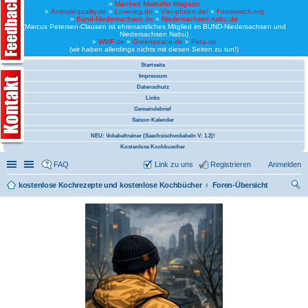
»
Manfred Mistkäfer Magazin
»
Animalequality.de
»
Loveveg.de
»
Vier-pfoten.de/
»
Foodwatch.org
»
Bund-Niedersachsen.de
»
Niedersachsen.nabu.de
(Marcus Petersen-Clausen ist ehrenamtliches Mitglied im BUND-Niedersachsen und
Niedersachsen Nabu)
»
WWF.de
»
Greenpeace.de
»
Peta.de
(wir haben allerdings nichts mit diesen Seiten zu tun!)
Startseite
Impressum
Datenschutz
Links
Gemeindebrief
Saison-Kalender
NEU: Vokabeltrainer (Saechsischvokabeln V: 1.2)!
Kostenlose Kochbuecher
Schnellzugriff
Linkliste
FAQ
Link zu uns
Registrieren
Anmelden
kostenlose Kochrezepte und kostenlose Kochbücher
Foren-Übersicht
uc
he