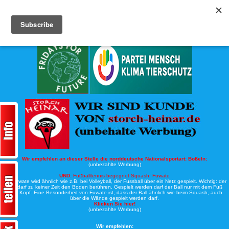
Köche-Nord.de
Werbung:
Wir empfehlen an dieser Stelle die norddeutsche Nationalsportart:
Boßeln:
(unbezahlte Werbung)
UND:
Fußballtennis begegnet Squash: Fuwate
Bei Fuwate wird ähnlich wie z.B. bei Volleyball, der Fussball über ein Netz gespielt. Wichtig: der
Ball darf zu keiner Zeit den Boden berühren. Gespielt werden darf der Ball nur mit dem Fuß
oder Kopf. Eine Besonderheit von Fuwate ist, dass der Ball ähnlich wie beim Squash, auch
über die Wände gespielt werden darf.
Klicken Sie hier!
(unbezahlte Werbung)
Wir empfehlen: