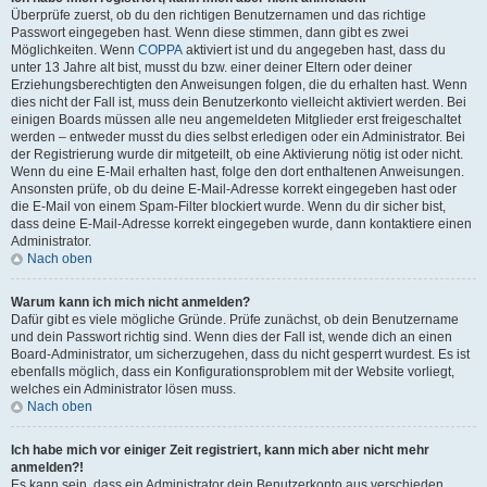
Überprüfe zuerst, ob du den richtigen Benutzernamen und das richtige
Passwort eingegeben hast. Wenn diese stimmen, dann gibt es zwei
Möglichkeiten. Wenn
COPPA
aktiviert ist und du angegeben hast, dass du
unter 13 Jahre alt bist, musst du bzw. einer deiner Eltern oder deiner
Erziehungsberechtigten den Anweisungen folgen, die du erhalten hast. Wenn
dies nicht der Fall ist, muss dein Benutzerkonto vielleicht aktiviert werden. Bei
einigen Boards müssen alle neu angemeldeten Mitglieder erst freigeschaltet
werden – entweder musst du dies selbst erledigen oder ein Administrator. Bei
der Registrierung wurde dir mitgeteilt, ob eine Aktivierung nötig ist oder nicht.
Wenn du eine E-Mail erhalten hast, folge den dort enthaltenen Anweisungen.
Ansonsten prüfe, ob du deine E-Mail-Adresse korrekt eingegeben hast oder
die E-Mail von einem Spam-Filter blockiert wurde. Wenn du dir sicher bist,
dass deine E-Mail-Adresse korrekt eingegeben wurde, dann kontaktiere einen
Administrator.
Nach oben
Warum kann ich mich nicht anmelden?
Dafür gibt es viele mögliche Gründe. Prüfe zunächst, ob dein Benutzername
und dein Passwort richtig sind. Wenn dies der Fall ist, wende dich an einen
Board-Administrator, um sicherzugehen, dass du nicht gesperrt wurdest. Es ist
ebenfalls möglich, dass ein Konfigurationsproblem mit der Website vorliegt,
welches ein Administrator lösen muss.
Nach oben
Ich habe mich vor einiger Zeit registriert, kann mich aber nicht mehr
anmelden?!
Es kann sein, dass ein Administrator dein Benutzerkonto aus verschieden