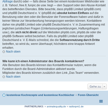
Abfrage
durch) oder — falls diese Seite bei einem kostenlosen Webhoster wie
z. B. Yahoo!, free.fr, funpic.de usw. liegt — den Support oder den Abuse-Kontakt
des betreffenden Dienstes. Bitte beachte, dass phpBB Limited (phpBB.com)
und phpBB Deutschland e. V. (phpBB.de)
absolut keinen Einfluss
auf die
Benutzung oder den oder die Benutzer der Forensoftware haben und dafür in
keiner Weise zur Verantwortung herangezogen werden können. Kontaktiere
daher nie phpBB Limited oder phpBB Deutschland e. V. in Zusammenhang mit
jeglichen juristischen Fragen (Unterlassungserklärungen, Haftungsfragen
usw.), die
sich nicht direkt
auf die Websiten phpbb.com, phpbb.de oder die
phpBB-Software selbst beziehen. Falls du phpBB Limited oder phpBB
Deutschland e. V. E-Mails schreibst, die die
Softwarenutzung durch Dritte
betreffen, so wirst du, wenn überhaupt, höchstens eine knappe Antwort
erhalten.
Nach oben
Wie kann ich einen Administrator des Boards kontaktieren?
Alle Benutzer des Boards können das Kontaktformular nutzen, wenn die
Funktion durch die Board-Administration aktiviert wurde.
Mitglieder des Boards können zusätzlich den Link „Das Team“ verwenden.
Nach oben
Gehe zu
kostenlose Kochrezepte und kostenlose Kochbücher
Foren-Übersicht
PARTNERLINKS:
»
animalequality.de
»
radiorpm1.de