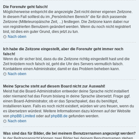
Die Forenuhr geht falsch!
Möglicherweise entspricht die angezeigte Zeit nicht deiner eigenen Zeitzone.
In diesem Fall solltest du im „Persönlichen Bereich“ die für dich passende
Zeitzone (Mitteleuropäische Zeit, ...) festlegen. Die Zeitzone kann dabei nur
von registrierten Benutzern geändert werden. Wenn du noch nicht registriert
bist, ist dies ein guter Grund, dies jetzt zu tun.
Nach oben
Ich habe die Zeitzone eingestellt, aber die Forenuhr geht immer noch
falsch!
Wenn du dir sicher bist, dass du die Zeitzone richtig eingestellt hast und die
Zeit trotzdem noch falsch ist, geht die Uhr des Servers vermutlich falsch.
Kontaktiere einen Administrator, damit er das Problem beheben kann.
Nach oben
Meine Sprache steht auf diesem Board nicht zur Auswahl!
Meist hat die Board-Administration entweder deine Sprache nicht installiert
oder niemand hat das Forum bislang in deine Sprache übersetzt. Frage ggf.
einen Board-Administrator, ob er das Sprachpaket, das du benötigst,
installieren kann. Falls es noch nicht existiert, würden wir uns freuen, wenn du
es übersetzen würdest. Weitere Informationen dazu können auf der Website
von
phpBB Limited
oder auf
phpBB.de
gefunden werden.
Nach oben
Was sind das für Bilder, die bei meinem Benutzernamen angezeigt werden?
In der Beitragsansicht können zwei Bilder bei deinem Benutzernamen stehen.