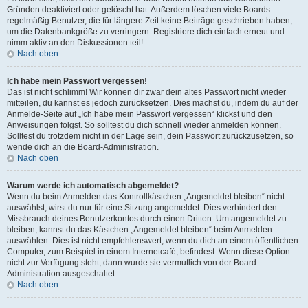
Gründen deaktiviert oder gelöscht hat. Außerdem löschen viele Boards
regelmäßig Benutzer, die für längere Zeit keine Beiträge geschrieben haben,
um die Datenbankgröße zu verringern. Registriere dich einfach erneut und
nimm aktiv an den Diskussionen teil!
Nach oben
Ich habe mein Passwort vergessen!
Das ist nicht schlimm! Wir können dir zwar dein altes Passwort nicht wieder
mitteilen, du kannst es jedoch zurücksetzen. Dies machst du, indem du auf der
Anmelde-Seite auf „Ich habe mein Passwort vergessen“ klickst und den
Anweisungen folgst. So solltest du dich schnell wieder anmelden können.
Solltest du trotzdem nicht in der Lage sein, dein Passwort zurückzusetzen, so
wende dich an die Board-Administration.
Nach oben
Warum werde ich automatisch abgemeldet?
Wenn du beim Anmelden das Kontrollkästchen „Angemeldet bleiben“ nicht
auswählst, wirst du nur für eine Sitzung angemeldet. Dies verhindert den
Missbrauch deines Benutzerkontos durch einen Dritten. Um angemeldet zu
bleiben, kannst du das Kästchen „Angemeldet bleiben“ beim Anmelden
auswählen. Dies ist nicht empfehlenswert, wenn du dich an einem öffentlichen
Computer, zum Beispiel in einem Internetcafé, befindest. Wenn diese Option
nicht zur Verfügung steht, dann wurde sie vermutlich von der Board-
Administration ausgeschaltet.
Nach oben