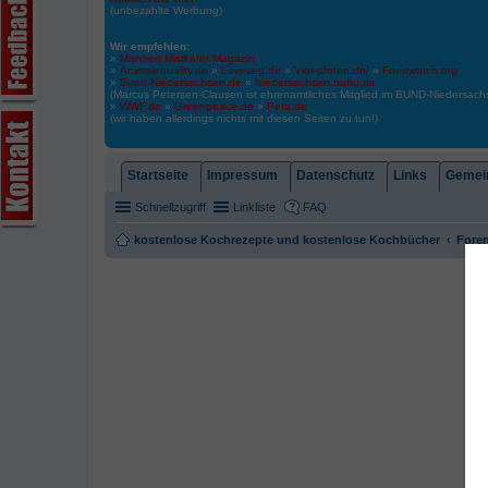
(unbezahlte Werbung)
Wir empfehlen:
»
Manfred Mistkäfer Magazin
»
Animalequality.de
»
Loveveg.de
»
Vier-pfoten.de/
»
Foodwatch.org
»
Bund-Niedersachsen.de
»
Niedersachsen.nabu.de
(Marcus Petersen-Clausen ist ehrenamtliches Mitglied im BUND-Niedersa
»
WWF.de
»
Greenpeace.de
»
Peta.de
(wir haben allerdings nichts mit diesen Seiten zu tun!)
Startseite
Impressum
Datenschutz
Links
Gemein
Schnellzugriff
Linkliste
FAQ
kostenlose Kochrezepte und kostenlose Kochbücher
Foren