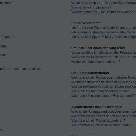
anmelden?!
Weshalb werden verschiedene Benutzergrupp
Was ist eine Hauptgruppe?
Was bedeutet der „Das Team“-Link auf der S
Private Nachrichten
Ich kann keine Privaten Nachrichten versch
Ich bekomme ständig unerwünschte Private
auftaucht?
Ich habe eine Spam-E-Mail von einem Mitgli
alsch!
Freunde und ignorierte Mitglieder
Wozu benötige ich die Listen der Freunde un
rden?
Wie kann ich Mitglieder zur Liste der Freund
wieder aus den Listen entfernen?
fgefordert, mich anzumelden.
Die Foren durchsuchen
Wie kann ich ein Forum oder mehrere For
Weshalb erhalte ich bei der Suche keine Er
Warum bekomme ich bei der Suche eine lee
Wie kann ich nach Mitgliedern suchen?
Wie kann ich meine eigenen Beiträge und T
Abonnements und Lesezeichen
Was ist der Unterschied zwischen einem L
Wie kann ich ein Lesezeichen auf ein Them
Wie kann ich ein Forum abonnieren?
Wie deaktiviere ich meine Abonnements?
gs?