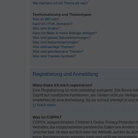
Wie markiere ich ein Thema als neu?
Textformatierung und Thementypen
Was ist BBCode?
Kann ich HTML benutzen?
Was sind Smilies?
Kann ich Bilder in meine Beiträge einfügen?
Was sind globale Bekanntmachungen?
Was sind Bekanntmachungen?
Was sind wichtige Themen?
Was sind geschlossene Themen?
Was sind Themen-Symbole?
Registrierung und Anmeldung
Wozu muss ich mich registrieren?
Eine Registrierung ist nicht unbedingt zwingend. Die Board-Admin
Zugriff auf zusätzliche Funktionen, die Gästen nicht zur Verfüg
empfehlen dir eine Anmeldung, da sie schnell erledigt ist und dir
Nach oben
Was ist COPPA?
COPPA, ausgeschrieben Children’s Online Privacy Protection Ac
Websites, die möglicherweise persönliche Daten von Kindern 
unsicher bist, ob dies auf dich oder die Website, auf der du dic
keine Rechtsberatung anbieten kann und nicht die Anlaufstelle 