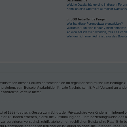
Dateianhänge
Welche Dateianhänge sind in diesem Forum
Kann ich eine Übersicht all meiner Dateian
phpBB betreffende Fragen
Wer hat diese Forensoftware entwickelt?
Warum ist Funktion x oder y nicht enthalten
An wen soll ich mich wenden, falls es Besc
Wie kann ich einen Administrator des Board
istration dieses Forums entscheidet, ob du registriert sein musst, um Beiträge zu s
ung stehen: zum Beispiel Avatarbilder, Private Nachrichten, E-Mail-Versand an ander
 zahlreiche Vorteile bietet.
t of 1998 (deutsch: Gesetz zum Schutz der Privatsphäre von Kindern im Internet vo
unter 13 Jahren erheben, hierzu die Zustimmung der Eltern beziehungsweise des o
h zu registrieren versuchst, zutrifft, ziehe einen rechtlichen Beistand zu Rate. Bit
für Rechtsangelegenheiten jeglicher Art ist; außer solchen, die unter der Frage „