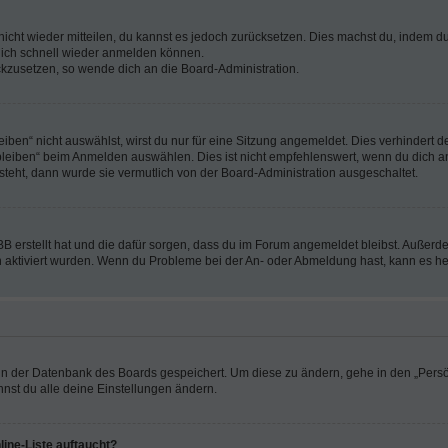
 nicht wieder mitteilen, du kannst es jedoch zurücksetzen. Dies machst du, indem 
 dich schnell wieder anmelden können.
ückzusetzen, so wende dich an die Board-Administration.
en“ nicht auswählst, wirst du nur für eine Sitzung angemeldet. Dies verhindert 
leiben“ beim Anmelden auswählen. Dies ist nicht empfehlenswert, wenn du dich an
 steht, dann wurde sie vermutlich von der Board-Administration ausgeschaltet.
BB erstellt hat und die dafür sorgen, dass du im Forum angemeldet bleibst. Außer
n aktiviert wurden. Wenn du Probleme bei der An- oder Abmeldung hast, kann es he
n in der Datenbank des Boards gespeichert. Um diese zu ändern, gehe in den „Persö
nst du alle deine Einstellungen ändern.
ine-Liste auftaucht?