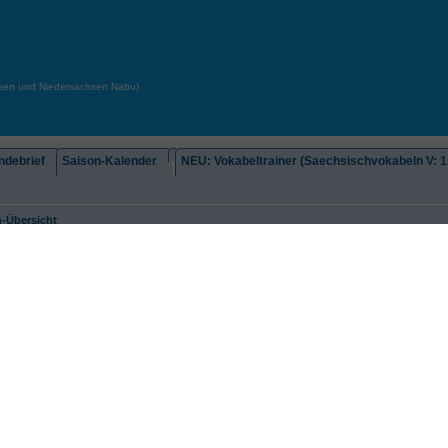
chsen und Niedersachsen Nabu)
debrief
Saison-Kalender
NEU: Vokabeltrainer (Saechsischvokabeln V: 1.
-Übersicht