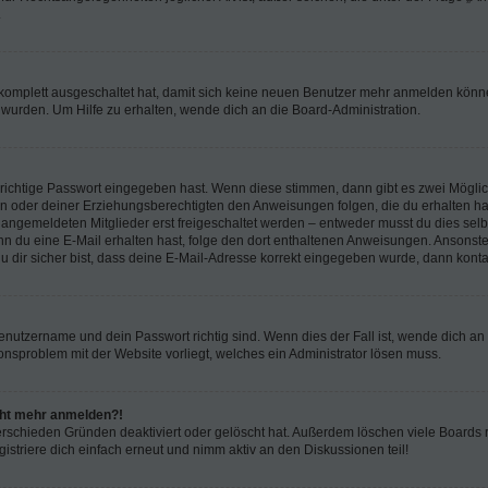
.
g komplett ausgeschaltet hat, damit sich keine neuen Benutzer mehr anmelden könn
 wurden. Um Hilfe zu erhalten, wende dich an die Board-Administration.
 richtige Passwort eingegeben hast. Wenn diese stimmen, dann gibt es zwei Mögl
tern oder deiner Erziehungsberechtigten den Anweisungen folgen, die du erhalten ha
u angemeldeten Mitglieder erst freigeschaltet werden – entweder musst du dies selbs
. Wenn du eine E-Mail erhalten hast, folge den dort enthaltenen Anweisungen. Ansons
 dir sicher bist, dass deine E-Mail-Adresse korrekt eingegeben wurde, dann kontak
Benutzername und dein Passwort richtig sind. Wenn dies der Fall ist, wende dich a
ionsproblem mit der Website vorliegt, welches ein Administrator lösen muss.
icht mehr anmelden?!
erschieden Gründen deaktiviert oder gelöscht hat. Außerdem löschen viele Boards r
triere dich einfach erneut und nimm aktiv an den Diskussionen teil!