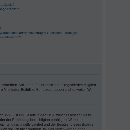
 zulässig?
hänge erhalten?
?
hwerden oder juristische Anfragen zu diesem Forum gibt?
s kontaktieren?
chreiben. Auf jeden Fall erhältst du als registriertes Mitglied
e Mitglieder, Beitritt zu Benutzergruppen und so weiter. Wir
n 1998) ist ein Gesetz in den USA, welches festlegt, dass
der der Erziehungsberechtigten benötigen. Wenn du dir
te beachte, dass phpBB Limited und der Besitzer dieses Boards
An wen soll ich mich wenden, falls es Beschwerden oder