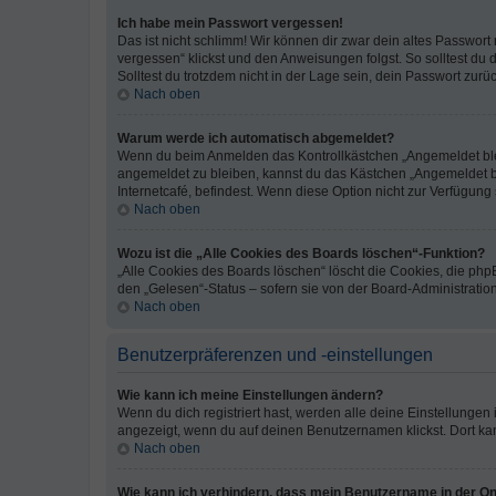
Ich habe mein Passwort vergessen!
Das ist nicht schlimm! Wir können dir zwar dein altes Passwort
vergessen“ klickst und den Anweisungen folgst. So solltest du
Solltest du trotzdem nicht in der Lage sein, dein Passwort zur
Nach oben
Warum werde ich automatisch abgemeldet?
Wenn du beim Anmelden das Kontrollkästchen „Angemeldet bleib
angemeldet zu bleiben, kannst du das Kästchen „Angemeldet b
Internetcafé, befindest. Wenn diese Option nicht zur Verfügung
Nach oben
Wozu ist die „Alle Cookies des Boards löschen“-Funktion?
„Alle Cookies des Boards löschen“ löscht die Cookies, die php
den „Gelesen“-Status – sofern sie von der Board-Administratio
Nach oben
Benutzerpräferenzen und -einstellungen
Wie kann ich meine Einstellungen ändern?
Wenn du dich registriert hast, werden alle deine Einstellunge
angezeigt, wenn du auf deinen Benutzernamen klickst. Dort kan
Nach oben
Wie kann ich verhindern, dass mein Benutzername in der Onl