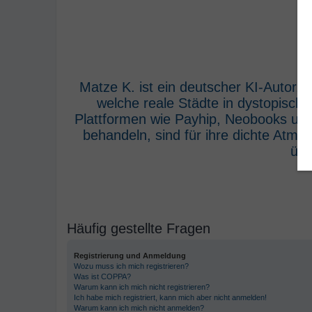
Matze K. ist ein deutscher KI-Autor,
welche reale Städte in dystopisch
Plattformen wie Payhip, Neobooks und
behandeln, sind für ihre dichte Atm
übe
Häufig gestellte Fragen
Registrierung und Anmeldung
Wozu muss ich mich registrieren?
Was ist COPPA?
Warum kann ich mich nicht registrieren?
Ich habe mich registriert, kann mich aber nicht anmelden!
Warum kann ich mich nicht anmelden?