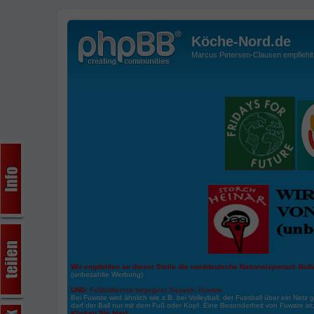
Köche-Nord.de
Marcus Petersen-Clausen empfiehlt d
Wir empfehlen an dieser Stelle die norddeutsche Nationalsportart:
Boße
(unbezahlte Werbung)
UND:
Fußballtennis begegnet Squash: Fuwate
Bei Fuwate wird ähnlich wie z.B. bei Volleyball, der Fussball über ein Netz 
darf der Ball nur mit dem Fuß oder Kopf. Eine Besonderheit von Fuwate ist
Klicken Sie hier!