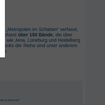
he „Metropolen im Schatten“ verfasst,
e umfasst
über 150 Bände
, die über
rte wie Jena, Lüneburg und Heidelberg
E-Books der Reihe sind unter anderem
ich.
ete ich ihnen bei?