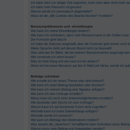
Ich habe mich vor einiger Zeit registriert, kann mich aber nicht mehr 
Ich habe mein Passwort vergessen!
Warum werde ich automatisch abgemeldet?
Wozu ist die „Alle Cookies des Boards löschen“-Funktion?
Benutzerpräferenzen und -einstellungen
Wie kann ich meine Einstellungen ändern?
Wie kann ich verhindern, dass mein Benutzername in der Online-Liste 
Die Forenuhr geht falsch!
Ich habe die Zeitzone eingestellt, aber die Forenuhr geht immer noch f
Meine Sprache steht auf diesem Board nicht zur Auswahl!
Was sind das für Bilder, die bei meinem Benutzernamen angezeigt we
Wie verwende ich einen Avatar?
Was ist mein Rang und wie kann ich ihn ändern?
Wenn ich bei einem Benutzer auf den E-Mail-Link klicke, werde ich au
Beiträge schreiben
Wie erstelle ich ein neues Thema oder eine Antwort?
Wie kann ich einen Beitrag bearbeiten oder löschen?
Wie kann ich meinem Beitrag eine Signatur anfügen?
Wie kann ich eine Umfrage erstellen?
Wieso kann ich nicht mehr Antwortmöglichkeiten erstellen?
Wie bearbeite oder lösche ich eine Umfrage?
Warum kann ich auf bestimmte Foren nicht zugreifen?
Weshalb kann ich keine Dateianhänge anfügen?
Weshalb wurde ich verwarnt?
Wie kann ich Beiträge den Moderatoren melden?
Was bewirkt die „Speichern“-Schaltfläche beim Schreiben eines Beitra
Warum muss mein Beitrag erst freigegeben werden?