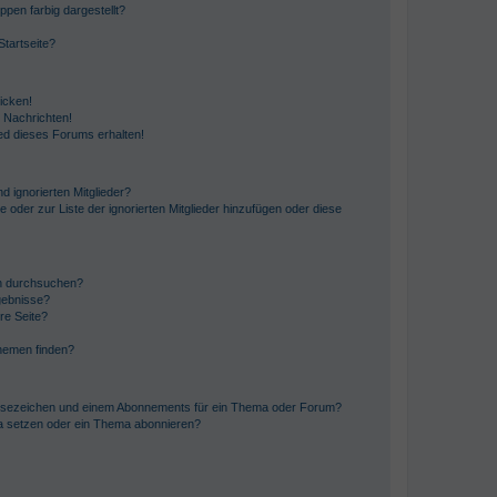
en farbig dargestellt?
tartseite?
icken!
 Nachrichten!
ed dieses Forums erhalten!
d ignorierten Mitglieder?
e oder zur Liste der ignorierten Mitglieder hinzufügen oder diese
en durchsuchen?
gebnisse?
re Seite?
hemen finden?
esezeichen und einem Abonnements für ein Thema oder Forum?
a setzen oder ein Thema abonnieren?