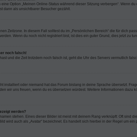
n eine Option „Meinen Online-Status während dieser Sitzung verbergen“. Wenn du d
st dann als unsichtbarer Besucher gezählt.
en Zeitzone. In diesem Fall solltest du im „Persönlichen Bereich“ die für dich passe
den. Wenn du noch nicht registriert bist, ist dies ein guter Grund, dies jetzt zu tun
mer noch falsch!
t hast und die Zeit trotzdem noch falsch ist, geht die Uhr des Servers vermutlich fal
t installiert oder niemand hat das Forum bislang in deine Sprache übersetzt. Frag
, würden wir uns freuen, wenn du es übersetzen würdest. Weitere Informationen dazu
gezeigt werden?
amen stehen. Eines dieser Bilder ist meist mit deinem Rang verknüpft: Oft sind di
ld wird auch als „Avatar“ bezeichnet. Es handelt sich hierbei in der Regel um ein