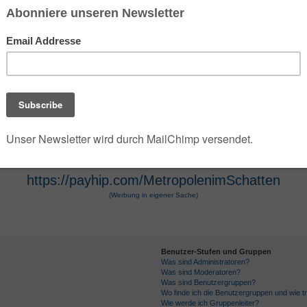
 der die umfangreiche Dark- und Urban-Fantasy-Rei
e Szenarien des Jahres 2100 verwandelt. Die Seri
 Hugendubel vertrieben werden. Die Werke, die O
osphäre und technologische Themen bekannt. Die 
r Hugendubel, Amazon und Barnes & Noble erhältl
https://payhip.com/MetropolenimSchatten
(Werbung in eigener Sache)
Benutzer-Stufen und Gruppen
Was sind Administratoren?
Was sind Moderatoren?
Was sind Benutzergruppen?
Wo finde ich die Benutzergruppen und wie tr
Wie werde ich Gruppenleiter?