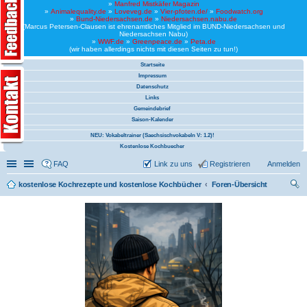
»
Manfred Mistkäfer Magazin
»
Animalequality.de
»
Loveveg.de
»
Vier-pfoten.de/
»
Foodwatch.org
»
Bund-Niedersachsen.de
»
Niedersachsen.nabu.de
(Marcus Petersen-Clausen ist ehrenamtliches Mitglied im BUND-Niedersachsen und
Niedersachsen Nabu)
»
WWF.de
»
Greenpeace.de
»
Peta.de
(wir haben allerdings nichts mit diesen Seiten zu tun!)
Startseite
Impressum
Datenschutz
Links
Gemeindebrief
Saison-Kalender
NEU: Vokabeltrainer (Saechsischvokabeln V: 1.2)!
Kostenlose Kochbuecher
Schnellzugriff
Linkliste
FAQ
Link zu uns
Registrieren
Anmelden
kostenlose Kochrezepte und kostenlose Kochbücher
Foren-Übersicht
uc
he