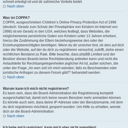
schnell erledigt ist und dir zahlreiche Vorteile bietet.
Nach oben
Was ist COPPA?
COPPA, ausgeschrieben Children’s Online Privacy Protection Act of 1998
(deutsch: Gesetz zum Schutz der Privatsphäre von Kindern im Internet von
1998) ist ein Gesetz in den USA, welches festlegt, dass Websites, die
möglicherweise persönliche Daten von Kindern unter 13 Jahren erheben,
hierzu die Zustimmung der Eltern beziehungsweise des oder der
Erziehungsberechtigten benötigen. Wenn du dir unsicher bist, ob dies auf dich
oder die Website, auf der du dich zu registrieren versuchst, zutrifft, ziehe einen
rechtlichen Beistand zu Rate. Bitte beachte, dass phpBB Limited und der
Besitzer dieses Boards keine Rechtsberatung anbieten kann und nicht die
Anlaufstelle für Rechtsangelegenheiten jeglicher Art ist; außer solchen, die
unter der Frage „An wen soll ich mich wenden, falls es Beschwerden oder
juristische Anfragen zu diesem Forum gibt?“ behandelt werden.
Nach oben
Warum kann ich mich nicht registrieren?
Es kann sein, dass die Board-Administration die Registrierung komplett
ausgeschaltet hat, damit sich keine neuen Benutzer mehr anmelden können.
Es könnte auch sein, dass deine IP-Adresse oder der Benutzername, mit dem
du dich registrieren möchtest, gesperrt wurden. Um Hilfe zu erhalten, wende
dich an die Board-Administration.
Nach oben
Ich habe mich registriert, kann mich aber nicht anmelden!