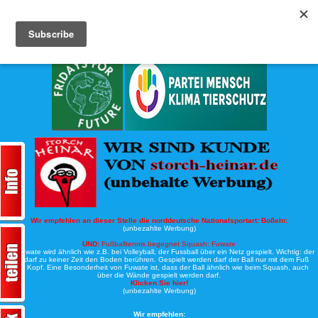
Köche-Nord.de
Werbung:
Wir empfehlen an dieser Stelle die norddeutsche Nationalsportart:
Boßeln:
(unbezahlte Werbung)
UND:
Fußballtennis begegnet Squash: Fuwate
Bei Fuwate wird ähnlich wie z.B. bei Volleyball, der Fussball über ein Netz gespielt. Wichtig: der
Ball darf zu keiner Zeit den Boden berühren. Gespielt werden darf der Ball nur mit dem Fuß
oder Kopf. Eine Besonderheit von Fuwate ist, dass der Ball ähnlich wie beim Squash, auch
über die Wände gespielt werden darf.
Klicken Sie hier!
(unbezahlte Werbung)
Wir empfehlen: