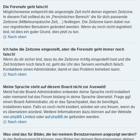
Die Forenuhr geht falsch!
Möglicherweise entspricht die angezeigte Zeit nicht deiner eigenen Zeitzone.
In diesem Fall solltest du im „Persönlichen Bereich“ die für dich passende
Zeitzone (Mitteleuropäische Zeit, ...) festlegen. Die Zeitzone kann dabei nur
von registrierten Benutzern geändert werden. Wenn du noch nicht registriert
bist, ist dies ein guter Grund, dies jetzt zu tun.
Nach oben
Ich habe die Zeitzone eingestellt, aber die Forenuhr geht immer noch
falsch!
Wenn du dir sicher bist, dass du die Zeitzone richtig eingestellt hast und die
Zeit trotzdem noch falsch ist, geht die Uhr des Servers vermutlich falsch.
Kontaktiere einen Administrator, damit er das Problem beheben kann.
Nach oben
Meine Sprache steht auf diesem Board nicht zur Auswahl!
Meist hat die Board-Administration entweder deine Sprache nicht installiert
oder niemand hat das Forum bislang in deine Sprache übersetzt. Frage ggf.
einen Board-Administrator, ob er das Sprachpaket, das du benötigst,
installieren kann. Falls es noch nicht existiert, würden wir uns freuen, wenn du
es übersetzen würdest. Weitere Informationen dazu können auf der Website
von
phpBB Limited
oder auf
phpBB.de
gefunden werden.
Nach oben
Was sind das für Bilder, die bei meinem Benutzernamen angezeigt werden?
In der Beitragsansicht können zwei Bilder bei deinem Benutzernamen stehen.