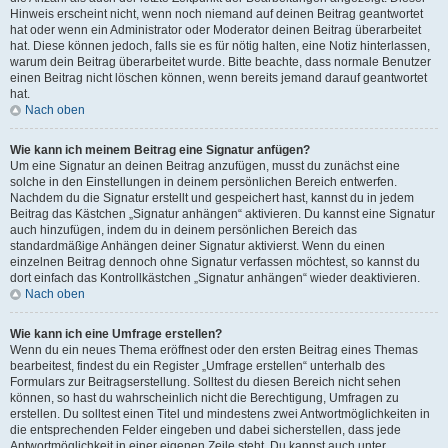
Hinweis erscheint nicht, wenn noch niemand auf deinen Beitrag geantwortet
hat oder wenn ein Administrator oder Moderator deinen Beitrag überarbeitet
hat. Diese können jedoch, falls sie es für nötig halten, eine Notiz hinterlassen,
warum dein Beitrag überarbeitet wurde. Bitte beachte, dass normale Benutzer
einen Beitrag nicht löschen können, wenn bereits jemand darauf geantwortet
hat.
Nach oben
Wie kann ich meinem Beitrag eine Signatur anfügen?
Um eine Signatur an deinen Beitrag anzufügen, musst du zunächst eine
solche in den Einstellungen in deinem persönlichen Bereich entwerfen.
Nachdem du die Signatur erstellt und gespeichert hast, kannst du in jedem
Beitrag das Kästchen „Signatur anhängen“ aktivieren. Du kannst eine Signatur
auch hinzufügen, indem du in deinem persönlichen Bereich das
standardmäßige Anhängen deiner Signatur aktivierst. Wenn du einen
einzelnen Beitrag dennoch ohne Signatur verfassen möchtest, so kannst du
dort einfach das Kontrollkästchen „Signatur anhängen“ wieder deaktivieren.
Nach oben
Wie kann ich eine Umfrage erstellen?
Wenn du ein neues Thema eröffnest oder den ersten Beitrag eines Themas
bearbeitest, findest du ein Register „Umfrage erstellen“ unterhalb des
Formulars zur Beitragserstellung. Solltest du diesen Bereich nicht sehen
können, so hast du wahrscheinlich nicht die Berechtigung, Umfragen zu
erstellen. Du solltest einen Titel und mindestens zwei Antwortmöglichkeiten in
die entsprechenden Felder eingeben und dabei sicherstellen, dass jede
Antwortmöglichkeit in einer eigenen Zeile steht. Du kannst auch unter