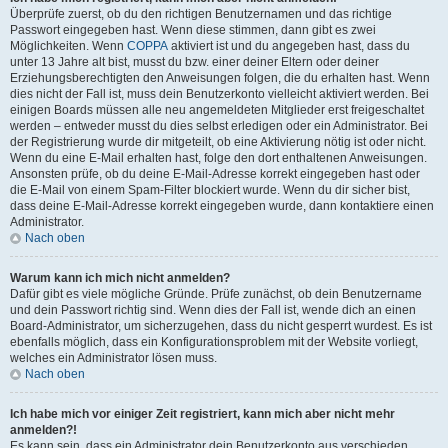
Überprüfe zuerst, ob du den richtigen Benutzernamen und das richtige
Passwort eingegeben hast. Wenn diese stimmen, dann gibt es zwei
Möglichkeiten. Wenn
COPPA
aktiviert ist und du angegeben hast, dass du
unter 13 Jahre alt bist, musst du bzw. einer deiner Eltern oder deiner
Erziehungsberechtigten den Anweisungen folgen, die du erhalten hast. Wenn
dies nicht der Fall ist, muss dein Benutzerkonto vielleicht aktiviert werden. Bei
einigen Boards müssen alle neu angemeldeten Mitglieder erst freigeschaltet
werden – entweder musst du dies selbst erledigen oder ein Administrator. Bei
der Registrierung wurde dir mitgeteilt, ob eine Aktivierung nötig ist oder nicht.
Wenn du eine E-Mail erhalten hast, folge den dort enthaltenen Anweisungen.
Ansonsten prüfe, ob du deine E-Mail-Adresse korrekt eingegeben hast oder
die E-Mail von einem Spam-Filter blockiert wurde. Wenn du dir sicher bist,
dass deine E-Mail-Adresse korrekt eingegeben wurde, dann kontaktiere einen
Administrator.
Nach oben
Warum kann ich mich nicht anmelden?
Dafür gibt es viele mögliche Gründe. Prüfe zunächst, ob dein Benutzername
und dein Passwort richtig sind. Wenn dies der Fall ist, wende dich an einen
Board-Administrator, um sicherzugehen, dass du nicht gesperrt wurdest. Es ist
ebenfalls möglich, dass ein Konfigurationsproblem mit der Website vorliegt,
welches ein Administrator lösen muss.
Nach oben
Ich habe mich vor einiger Zeit registriert, kann mich aber nicht mehr
anmelden?!
Es kann sein, dass ein Administrator dein Benutzerkonto aus verschieden