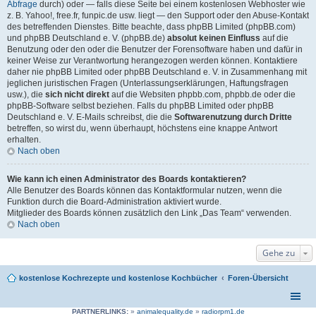
Abfrage
durch) oder — falls diese Seite bei einem kostenlosen Webhoster wie
z. B. Yahoo!, free.fr, funpic.de usw. liegt — den Support oder den Abuse-Kontakt
des betreffenden Dienstes. Bitte beachte, dass phpBB Limited (phpBB.com)
und phpBB Deutschland e. V. (phpBB.de)
absolut keinen Einfluss
auf die
Benutzung oder den oder die Benutzer der Forensoftware haben und dafür in
keiner Weise zur Verantwortung herangezogen werden können. Kontaktiere
daher nie phpBB Limited oder phpBB Deutschland e. V. in Zusammenhang mit
jeglichen juristischen Fragen (Unterlassungserklärungen, Haftungsfragen
usw.), die
sich nicht direkt
auf die Websiten phpbb.com, phpbb.de oder die
phpBB-Software selbst beziehen. Falls du phpBB Limited oder phpBB
Deutschland e. V. E-Mails schreibst, die die
Softwarenutzung durch Dritte
betreffen, so wirst du, wenn überhaupt, höchstens eine knappe Antwort
erhalten.
Nach oben
Wie kann ich einen Administrator des Boards kontaktieren?
Alle Benutzer des Boards können das Kontaktformular nutzen, wenn die
Funktion durch die Board-Administration aktiviert wurde.
Mitglieder des Boards können zusätzlich den Link „Das Team“ verwenden.
Nach oben
Gehe zu
kostenlose Kochrezepte und kostenlose Kochbücher
Foren-Übersicht
PARTNERLINKS:
»
animalequality.de
»
radiorpm1.de