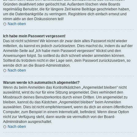
Gründen deaktiviert oder gelöscht hat. Außerdem löschen viele Boards
regelmäßig Benutzer, die für längere Zeit keine Beiträge geschrieben haben,
um die Datenbankgröße zu verringern. Registriere dich einfach erneut und
nimm aktiv an den Diskussionen teil!
Nach oben
Ich habe mein Passwort vergessen!
Das ist nicht schlimm! Wir können dir zwar dein altes Passwort nicht wieder
mitteilen, du kannst es jedoch zurücksetzen. Dies machst du, indem du auf der
Anmelde-Seite auf „Ich habe mein Passwort vergessen“ klickst und den
Anweisungen folgst. So solltest du dich schnell wieder anmelden können.
Solltest du trotzdem nicht in der Lage sein, dein Passwort zurückzusetzen, so
wende dich an die Board-Administration.
Nach oben
Warum werde ich automatisch abgemeldet?
Wenn du beim Anmelden das Kontrollkästchen „Angemeldet bleiben“ nicht
auswählst, wirst du nur für eine Sitzung angemeldet. Dies verhindert den
Missbrauch deines Benutzerkontos durch einen Dritten. Um angemeldet zu
bleiben, kannst du das Kästchen „Angemeldet bleiben“ beim Anmelden
auswählen. Dies ist nicht empfehlenswert, wenn du dich an einem öffentlichen
Computer, zum Beispiel in einem Internetcafé, befindest. Wenn diese Option
nicht zur Verfügung steht, dann wurde sie vermutlich von der Board-
Administration ausgeschaltet.
Nach oben