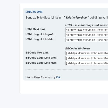
LINK ZU UNS
Benutze bitte diese Links um
" Köche-Nord.de "
bei dir zu verl
HTML Links für Blogs und Webse
HTML/Text Link:
HTML Logo Link groß:
HTML Logo Link klein:
BBCodes für Foren.
BBCode Text Link:
BBCode Logo Link groß:
BBCode Logo Link klein:
Link us Page Extension by
Kirk