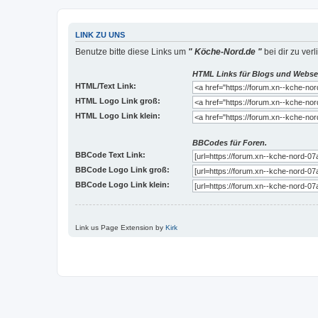
LINK ZU UNS
Benutze bitte diese Links um
" Köche-Nord.de "
bei dir zu verl
HTML Links für Blogs und Webse
HTML/Text Link:
HTML Logo Link groß:
HTML Logo Link klein:
BBCodes für Foren.
BBCode Text Link:
BBCode Logo Link groß:
BBCode Logo Link klein:
Link us Page Extension by
Kirk