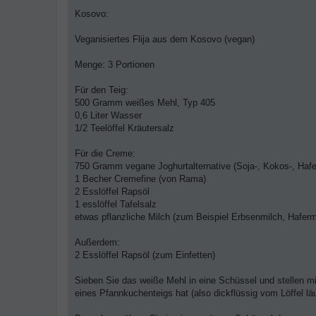
B
e
Kosovo:
i
t
r
Veganisiertes Flija aus dem Kosovo (vegan)
a
g
Menge: 3 Portionen
Für den Teig:
500 Gramm weißes Mehl, Typ 405
0,6 Liter Wasser
1/2 Teelöffel Kräutersalz
Für die Creme:
750 Gramm vegane Joghurtalternative (Soja-, Kokos-, Hafe
1 Becher Cremefine (von Rama)
2 Esslöffel Rapsöl
1 esslöffel Tafelsalz
etwas pflanzliche Milch (zum Beispiel Erbsenmilch, Hafer
Außerdem:
2 Esslöffel Rapsöl (zum Einfetten)
Sieben Sie das weiße Mehl in eine Schüssel und stellen m
eines Pfannkuchenteigs hat (also dickflüssig vom Löffel lä