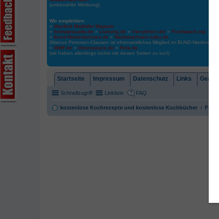
(unbezahlte Werbung)
Wir empfehlen:
»
Manfred Mistkäfer Magazin
»
Animalequality.de
»
Loveveg.de
»
Vier-pfoten.de/
»
Foodwatch.org
»
Bund-Niedersachsen.de
»
Niedersachsen.nabu.de
(Marcus Petersen-Clausen ist ehrenamtliches Mitglied im BUND-Niedersa
»
WWF.de
»
Greenpeace.de
»
Peta.de
(wir haben allerdings nichts mit diesen Seiten zu tun!)
Startseite
Impressum
Datenschutz
Links
Gemein
Schnellzugriff
Linkliste
FAQ
kostenlose Kochrezepte und kostenlose Kochbücher
Foren