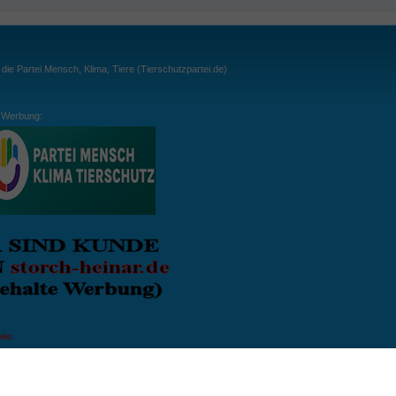
ie Partei Mensch, Klima, Tiere (Tierschutzpartei.de)
Werbung:
ln:
gespielt. Wichtig: der Ball darf zu keiner Zeit den Boden berühren. Gespielt werden
, dass der Ball ähnlich wie beim Squash, auch über die Wände gespielt werden darf.