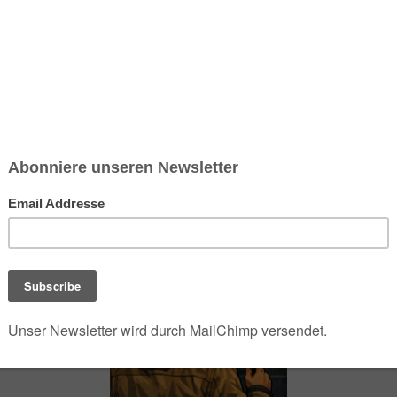
chsen und Niedersachsen Nabu)
debrief
Saison-Kalender
NEU: Vokabeltrainer (Saechsischvokabeln V: 1.
-Übersicht
Kochrezepte für unsere Bundeswehr (vegan)