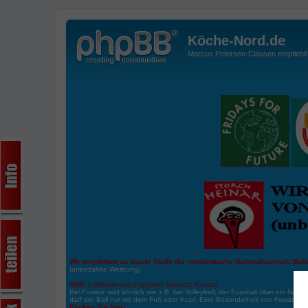
Köche-Nord.de
Marcus Petersen-Clausen empfiehlt d
Wir empfehlen an dieser Stelle die norddeutsche Nationalsportart:
Boße
(unbezahlte Werbung)
UND:
Fußballtennis begegnet Squash: Fuwate
Bei Fuwate wird ähnlich wie z.B. bei Volleyball, der Fussball über ein Netz 
darf der Ball nur mit dem Fuß oder Kopf. Eine Besonderheit von Fuwate ist
Klicken Sie hier!