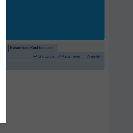
2)!
Kostenlose Kochbuecher
Link zu uns
Registrieren
Anmelden