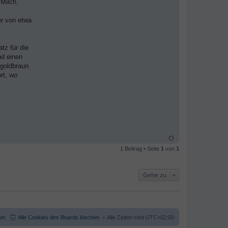
 Milch.
er von etwa
tz für die
nd einen
 goldbraun
rt, wo
1 Beitrag • Seite
1
von
1
Gehe zu
am
Alle Cookies des Boards löschen
Alle Zeiten sind
UTC+02:00