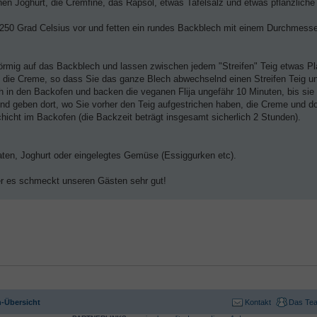
en Joghurt, die Cremfine, das Rapsöl, etwas Tafelsalz und etwas pflanzliche
f 250 Grad Celsius vor und fetten ein rundes Backblech mit einem Durchmess
förmig auf das Backblech und lassen zwischen jedem "Streifen" Teig etwas Pla
e die Creme, so dass Sie das ganze Blech abwechselnd einen Streifen Teig u
in den Backofen und backen die veganen Flija ungefähr 10 Minuten, bis sie
 geben dort, wo Sie vorher den Teig aufgestrichen haben, die Creme und do
chicht im Backofen (die Backzeit beträgt insgesamt sicherlich 2 Stunden).
aten, Joghurt oder eingelegtes Gemüse (Essiggurken etc).
ber es schmeckt unseren Gästen sehr gut!
-Übersicht
Kontakt
Das Te