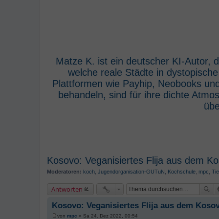
Matze K. ist ein deutscher KI-Autor,
welche reale Städte in dystopisch
Plattformen wie Payhip, Neobooks und
behandeln, sind für ihre dichte Atm
übe
Kosovo: Veganisiertes Flija aus dem K
Moderatoren:
koch
,
Jugendorganisation-GUTuN
,
Kochschule
,
mpc
,
Tie
Antworten
Kosovo: Veganisiertes Flija aus dem Koso
von
mpc
»
Sa 24. Dez 2022, 00:54