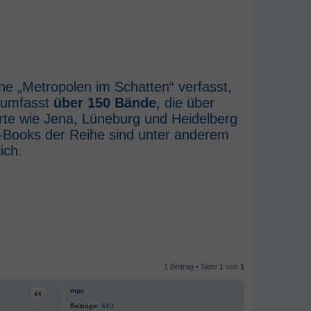
he „Metropolen im Schatten“ verfasst,
e umfasst
über 150 Bände
, die über
rte wie Jena, Lüneburg und Heidelberg
E-Books der Reihe sind unter anderem
ich.
1 Beitrag • Seite
1
von
1
Zitat
mpc
Beiträge:
440