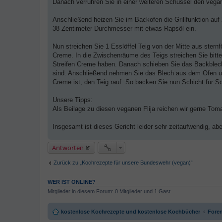
Danach verrühren Sie in einer weiteren Schüssel den vegan
Anschließend heizen Sie im Backofen die Grillfunktion au
38 Zentimeter Durchmesser mit etwas Rapsöl ein.
Nun streichen Sie 1 Esslöffel Teig von der Mitte aus stern
Creme. In die Zwischenräume des Teigs streichen Sie bitt
Streifen Creme haben. Danach schieben Sie das Backblech 
sind. Anschließend nehmen Sie das Blech aus dem Ofen und
Creme ist, den Teig rauf. So backen Sie nun Schicht für S
Unsere Tipps:
Als Beilage zu diesen veganen Flija reichen wir gerne Tom
Insgesamt ist dieses Gericht leider sehr zeitaufwendig, a
Antworten
Zurück zu „Kochrezepte für unsere Bundeswehr (vegan)“
WER IST ONLINE?
Mitglieder in diesem Forum: 0 Mitglieder und 1 Gast
kostenlose Kochrezepte und kostenlose Kochbücher
Foren