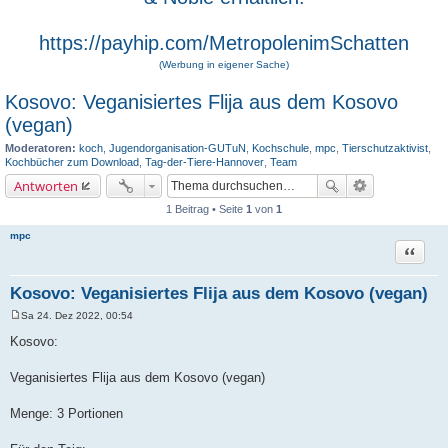
https://payhip.com/MetropolenimSchatten
(Werbung in eigener Sache)
Kosovo: Veganisiertes Flija aus dem Kosovo
(vegan)
Moderatoren:
koch
,
Jugendorganisation-GUTuN
,
Kochschule
,
mpc
,
Tierschutzaktivist
,
Kochbücher zum Download
,
Tag-der-Tiere-Hannover
,
Team
Antworten
1 Beitrag • Seite
1
von
1
mpc
Zitat
Kosovo: Veganisiertes Flija aus dem Kosovo (vegan)
Sa 24. Dez 2022, 00:54
B
e
Kosovo:
i
t
r
Veganisiertes Flija aus dem Kosovo (vegan)
a
g
Menge: 3 Portionen