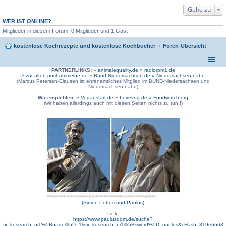
Gehe zu
WER IST ONLINE?
Mitglieder in diesem Forum: 0 Mitglieder und 1 Gast
kostenlose Kochrezepte und kostenlose Kochbücher
Foren-Übersicht
PARTNERLINKS:
»
animalequality.de
»
radiorpm1.de
»
zur-alten-post-ammeloe.de
»
Bund-Niedersachsen.de »
Niedersachsen.nabu
(Marcus Petersen-Clausen ist ehrenamtliches Mitglied im BUND-Niedersachsen und
Niedersachsen.nabu)
Wir empfehlen:
»
Veganstart.de
»
Loveveg.de
»
Foodwatch.org
(wir haben allerdings auch mit diesen Seiten nichts zu tun !)
(Simon Petrus und Paulus)
Link:
https://www.paulusdom.de/suche?
tx_kesearch_pi1%5Bpage%5D=1&tx_kesearch_pi1%5Bsword%5D=paulus&cHash=319ebb63