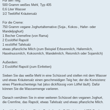
Für den Teig:
500 Gramm weißes Mehl, Typ 405
0,6 Liter Wasser
1/2 Teelöffel Kräutersalz
Für die Creme:
750 Gramm vegane Joghurtalternative (Soja-, Kokos-, Hafer- oder
Mandeljoghurt)
1 Becher Cremefine (von Rama)
2 Esslöffel Rapsöl
1 esslöffel Tafelsalz
etwas pflanzliche Milch (zum Beispiel Erbsenmilch, Hafermilch,
Haselnussmilch, Kokosmilch, Mandelmilch, Reismilch oder Sojamilch)
Außerdem:
2 Esslöffel Rapsöl (zum Einfetten)
Sieben Sie das weiße Mehl in eine Schüssel und stellen mit dem Wasser
und etwas Kräutersalz einen geschmeidigen Teig her, der die Konsistenz
eines Pfannkuchenteigs hat (also dickflüssig vom Löffel läuft). Dafür
können Sie die Wassermenge variieren.
Danach verrühren Sie in einer weiteren Schüssel den veganen Joghurt,
die Cremfine, das Rapsöl, etwas Tafelsalz und etwas pflanzliche Milch.