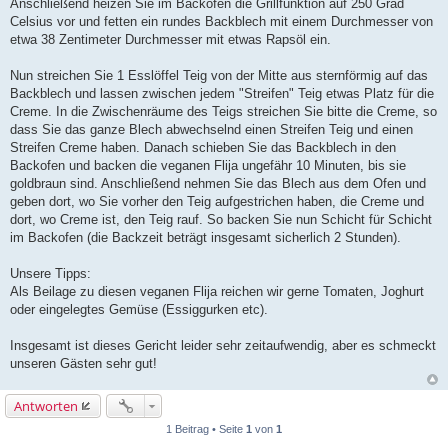
Anschließend heizen Sie im Backofen die Grillfunktion auf 250 Grad
Celsius vor und fetten ein rundes Backblech mit einem Durchmesser von
etwa 38 Zentimeter Durchmesser mit etwas Rapsöl ein.
Nun streichen Sie 1 Esslöffel Teig von der Mitte aus sternförmig auf das
Backblech und lassen zwischen jedem "Streifen" Teig etwas Platz für die
Creme. In die Zwischenräume des Teigs streichen Sie bitte die Creme, so
dass Sie das ganze Blech abwechselnd einen Streifen Teig und einen
Streifen Creme haben. Danach schieben Sie das Backblech in den
Backofen und backen die veganen Flija ungefähr 10 Minuten, bis sie
goldbraun sind. Anschließend nehmen Sie das Blech aus dem Ofen und
geben dort, wo Sie vorher den Teig aufgestrichen haben, die Creme und
dort, wo Creme ist, den Teig rauf. So backen Sie nun Schicht für Schicht
im Backofen (die Backzeit beträgt insgesamt sicherlich 2 Stunden).
Unsere Tipps:
Als Beilage zu diesen veganen Flija reichen wir gerne Tomaten, Joghurt
oder eingelegtes Gemüse (Essiggurken etc).
Insgesamt ist dieses Gericht leider sehr zeitaufwendig, aber es schmeckt
unseren Gästen sehr gut!
Antworten
1 Beitrag • Seite
1
von
1