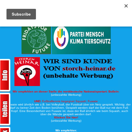
Köche-Nord.de
Werbung:
Wir empfehlen an dieser Stelle die norddeutsche Nationalsportart:
Boßeln:
(unbezahlte Werbung)
UND:
Fußballtennis begegnet Squash: Fuwate
Bei Fuwate wird ähnlich wie z.B. bei Volleyball, der Fussball über ein Netz gespielt. Wichtig: der
Ball darf zu keiner Zeit den Boden berühren. Gespielt werden darf der Ball nur mit dem Fuß
oder Kopf. Eine Besonderheit von Fuwate ist, dass der Ball ähnlich wie beim Squash, auch
über die Wände gespielt werden darf.
Klicken Sie hier!
(unbezahlte Werbung)
Wir empfehlen: