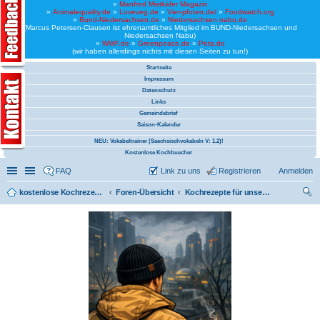
»
Manfred Mistkäfer Magazin
»
Animalequality.de
»
Loveveg.de
»
Vier-pfoten.de/
»
Foodwatch.org
»
Bund-Niedersachsen.de
»
Niedersachsen.nabu.de
(Marcus Petersen-Clausen ist ehrenamtliches Mitglied im BUND-Niedersachsen und
Niedersachsen Nabu)
»
WWF.de
»
Greenpeace.de
»
Peta.de
(wir haben allerdings nichts mit diesen Seiten zu tun!)
Startseite
Impressum
Datenschutz
Links
Gemeindebrief
Saison-Kalender
NEU: Vokabeltrainer (Saechsischvokabeln V: 1.2)!
Kostenlose Kochbuecher
Schnellzugriff
Linkliste
FAQ
Link zu uns
Registrieren
Anmelden
kostenlose Kochrezepte und kostenlose Kochbücher
Foren-Übersicht
Kochrezepte für unsere Bundeswehr (vegan)
uc
he