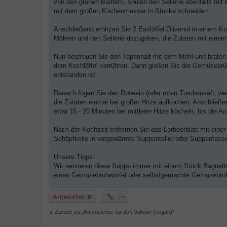
von den grünen Blättern, spülen den Sellerie ebenfalls mit
mit dem großen Küchenmesser in Stücke schneiden.
Anschließend erhitzen Sie 2 Esslöffel Olivenöl in einem Koc
Möhren und den Sellerie dazugeben, die Zutaten mit einem 
Nun bestreuen Sie den Topfinhalt mit dem Mehl und braten 
dem Kochlöffel verrühren. Dann gießen Sie die Gemüsebrüh
entstanden ist.
Danach fügen Sie den Rotwein (oder roten Traubensaft, wen
die Zutaten einmal bei großer Hitze aufkochen. Anschließe
etwa 15 - 20 Minuten bei mittlerer Hitze köcheln, bis die A
Nach der Kochzeit entfernen Sie das Lorbeerblatt mit eine
Schöpfkelle in vorgewärmte Suppenteller oder Suppentass
Unsere Tipps:
Wir servieren diese Suppe immer mit einem Stück Baguett
einen Gemüsebrühwürfel oder selbstgemachte Gemüsebrüh
Antworten
Zurück zu „Kochbücher für den Vatican (vegan)“