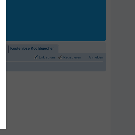
2)!
Kostenlose Kochbuecher
Link zu uns
Registrieren
Anmelden