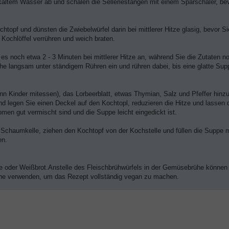
 kaltem Wasser ab und schälen die Selleriestangen mit einem Sparschäler, bev
htopf und dünsten die Zwiebelwürfel darin bei mittlerer Hitze glasig, bevor Si
Kochlöffel verrühren und weich braten.
es noch etwa 2 - 3 Minuten bei mittlerer Hitze an, während Sie die Zutaten n
e langsam unter ständigem Rühren ein und rühren dabei, bis eine glatte Sup
n Kinder mitessen), das Lorbeerblatt, etwas Thymian, Salz und Pfeffer hinz
nd legen Sie einen Deckel auf den Kochtopl, reduzieren die Hitze und lassen
romen gut vermischt sind und die Suppe leicht eingedickt ist.
r Schaumkelle, ziehen den Kochtopf von der Kochstelle und füllen die Suppe m
en.
e oder Weißbrot.Anstelle des Fleischbrühwürfels in der Gemüsebrühe können
e verwenden, um das Rezept vollständig vegan zu machen.