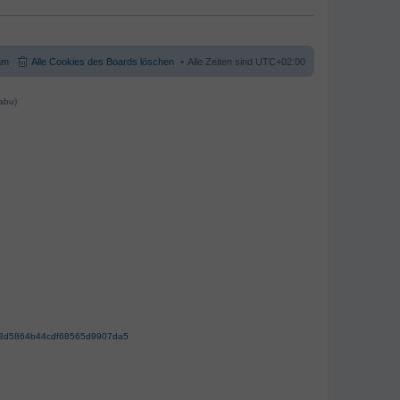
am
Alle Cookies des Boards löschen
Alle Zeiten sind
UTC+02:00
abu)
63d5864b44cdf68565d9907da5