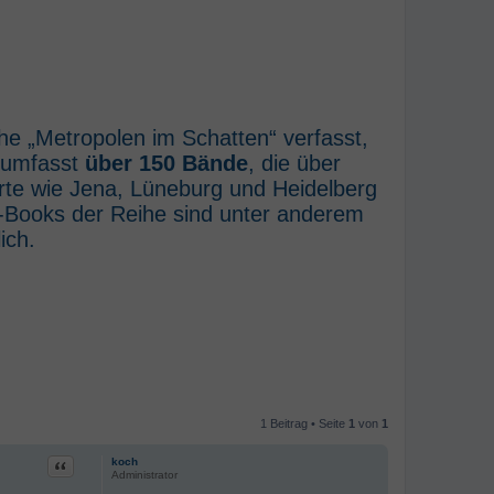
he „Metropolen im Schatten“ verfasst,
e umfasst
über 150 Bände
, die über
rte wie Jena, Lüneburg und Heidelberg
E-Books der Reihe sind unter anderem
ich.
1 Beitrag • Seite
1
von
1
Zitat
koch
Administrator