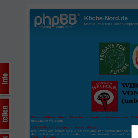
Köche-Nord.de
Marcus Petersen-Clausen empfiehlt d
Wir empfehlen an dieser Stelle die norddeutsche Nationalsportart:
Boße
(unbezahlte Werbung)
UND:
Fußballtennis begegnet Squash: Fuwate
Bei Fuwate wird ähnlich wie z.B. bei Volleyball, der Fussball über ein Netz 
darf der Ball nur mit dem Fuß oder Kopf. Eine Besonderheit von Fuwate ist
Klicken Sie hier!