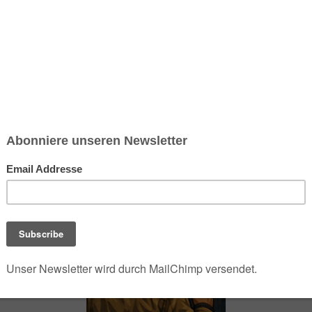
chsen und Niedersachsen Nabu)
debrief
Saison-Kalender
NEU: Vokabeltrainer (Saechsischvokabeln V: 1.
-Übersicht
Kochbücher für den Vatican (vegan)