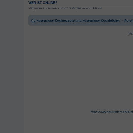
WER IST ONLINE?
Mitglieder in diesem Forum: 0 Mitglieder und 1 Gast
kostenlose Kochrezepte und kostenlose Kochbücher
Foren
(Ma
https://www.paulusdom.de/