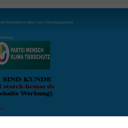
ie Partei Mensch, Klima, Tiere (Tierschutzpartei.de)
Werbung:
ln:
gespielt. Wichtig: der Ball darf zu keiner Zeit den Boden berühren. Gespielt werden
, dass der Ball ähnlich wie beim Squash, auch über die Wände gespielt werden darf.