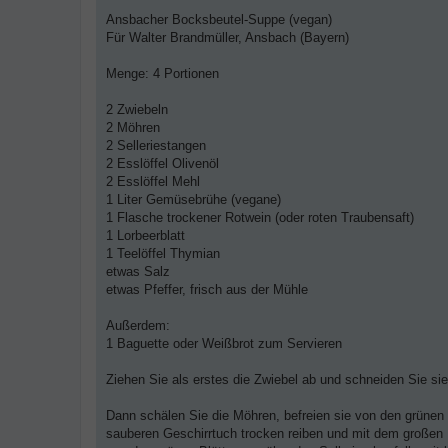
B
e
Ansbacher Bocksbeutel-Suppe (vegan)
i
Für Walter Brandmüller, Ansbach (Bayern)
t
r
a
Menge: 4 Portionen
g
2 Zwiebeln
2 Möhren
2 Selleriestangen
2 Esslöffel Olivenöl
2 Esslöffel Mehl
1 Liter Gemüsebrühe (vegane)
1 Flasche trockener Rotwein (oder roten Traubensaft)
1 Lorbeerblatt
1 Teelöffel Thymian
etwas Salz
etwas Pfeffer, frisch aus der Mühle
Außerdem:
1 Baguette oder Weißbrot zum Servieren
Ziehen Sie als erstes die Zwiebel ab und schneiden Sie si
Dann schälen Sie die Möhren, befreien sie von den grünen
sauberen Geschirrtuch trocken reiben und mit dem großen 