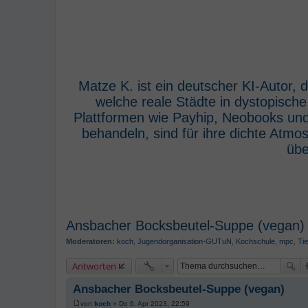
Matze K. ist ein deutscher KI-Autor,
welche reale Städte in dystopisch
Plattformen wie Payhip, Neobooks und
behandeln, sind für ihre dichte Atm
übe
Ansbacher Bocksbeutel-Suppe (vegan)
Moderatoren:
koch
,
Jugendorganisation-GUTuN
,
Kochschule
,
mpc
,
Tie
Antworten
Ansbacher Bocksbeutel-Suppe (vegan)
von
koch
»
Do 6. Apr 2023, 22:59