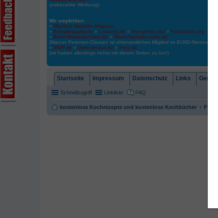
(unbezahlte Werbung)
Wir empfehlen:
»
Manfred Mistkäfer Magazin
»
Animalequality.de
»
Loveveg.de
»
Vier-pfoten.de/
»
Foodwatch.org
»
Bund-Niedersachsen.de
»
Niedersachsen.nabu.de
(Marcus Petersen-Clausen ist ehrenamtliches Mitglied im BUND-Niedersa
»
WWF.de
»
Greenpeace.de
»
Peta.de
(wir haben allerdings nichts mit diesen Seiten zu tun!)
Startseite
Impressum
Datenschutz
Links
Gemein
Schnellzugriff
Linkliste
FAQ
kostenlose Kochrezepte und kostenlose Kochbücher
Foren