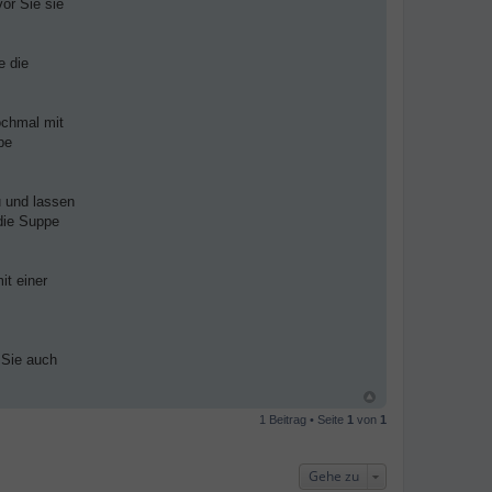
or Sie sie
e die
ochmal mit
pe
u und lassen
 die Suppe
it einer
 Sie auch
1 Beitrag • Seite
1
von
1
Gehe zu