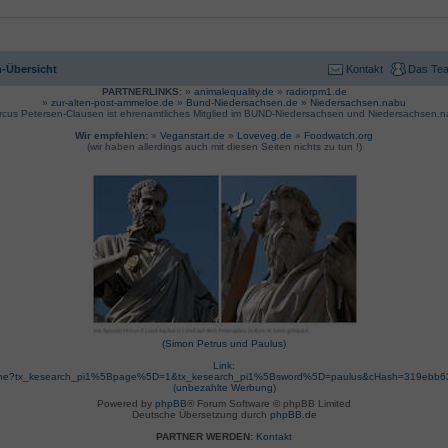
-Übersicht
Kontakt
Das Te
PARTNERLINKS:
»
animalequality.de
»
radiorpm1.de
»
zur-alten-post-ammeloe.de
»
Bund-Niedersachsen.de »
Niedersachsen.nabu
rcus Petersen-Clausen ist ehrenamtliches Mitglied im BUND-Niedersachsen und Niedersachsen.n
Wir empfehlen:
»
Veganstart.de
»
Loveveg.de
»
Foodwatch.org
(wir haben allerdings auch mit diesen Seiten nichts zu tun !)
(Simon Petrus und Paulus)
Link:
suche?tx_kesearch_pi1%5Bpage%5D=1&tx_kesearch_pi1%5Bsword%5D=paulus&cHash=319ebb
(unbezahlte Werbung)
Powered by
phpBB
® Forum Software © phpBB Limited
Deutsche Übersetzung durch
phpBB.de
PARTNER WERDEN:
Kontakt