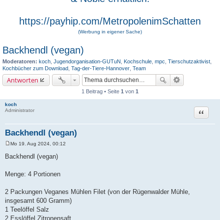
https://payhip.com/MetropolenimSchatten
(Werbung in eigener Sache)
Backhendl (vegan)
Moderatoren:
koch
,
Jugendorganisation-GUTuN
,
Kochschule
,
mpc
,
Tierschutzaktivist
,
Kochbücher zum Download
,
Tag-der-Tiere-Hannover
,
Team
Antworten
1 Beitrag • Seite
1
von
1
koch
Zitat
Administrator
Backhendl (vegan)
Mo 19. Aug 2024, 00:12
B
e
Backhendl (vegan)
i
t
r
Menge: 4 Portionen
a
g
2 Packungen Veganes Mühlen Filet (von der Rügenwalder Mühle,
insgesamt 600 Gramm)
1 Teelöffel Salz
2 Esslöffel Zitronensaft