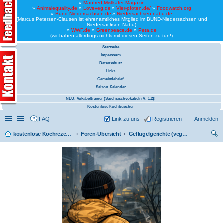
»
Manfred Mistkäfer Magazin
»
Animalequality.de
»
Loveveg.de
»
Vier-pfoten.de/
»
Foodwatch.org
»
Bund-Niedersachsen.de
»
Niedersachsen.nabu.de
(Marcus Petersen-Clausen ist ehrenamtliches Mitglied im BUND-Niedersachsen und
Niedersachsen Nabu)
»
WWF.de
»
Greenpeace.de
»
Peta.de
(wir haben allerdings nichts mit diesen Seiten zu tun!)
Startseite
Impressum
Datenschutz
Links
Gemeindebrief
Saison-Kalender
NEU: Vokabeltrainer (Saechsischvokabeln V: 1.2)!
Kostenlose Kochbuecher
Schnellzugriff
Linkliste
FAQ
Link zu uns
Registrieren
Anmelden
kostenlose Kochrezepte und kostenlose Kochbücher
Foren-Übersicht
Geflügelgerichte (vegan)
uc
he