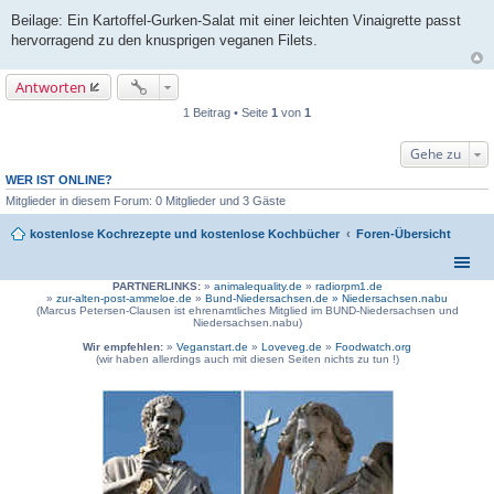
Beilage: Ein Kartoffel-Gurken-Salat mit einer leichten Vinaigrette passt
hervorragend zu den knusprigen veganen Filets.
Antworten
1 Beitrag • Seite
1
von
1
Gehe zu
WER IST ONLINE?
Mitglieder in diesem Forum: 0 Mitglieder und 3 Gäste
kostenlose Kochrezepte und kostenlose Kochbücher
Foren-Übersicht
PARTNERLINKS:
»
animalequality.de
»
radiorpm1.de
»
zur-alten-post-ammeloe.de
»
Bund-Niedersachsen.de »
Niedersachsen.nabu
(Marcus Petersen-Clausen ist ehrenamtliches Mitglied im BUND-Niedersachsen und
Niedersachsen.nabu)
Wir empfehlen:
»
Veganstart.de
»
Loveveg.de
»
Foodwatch.org
(wir haben allerdings auch mit diesen Seiten nichts zu tun !)