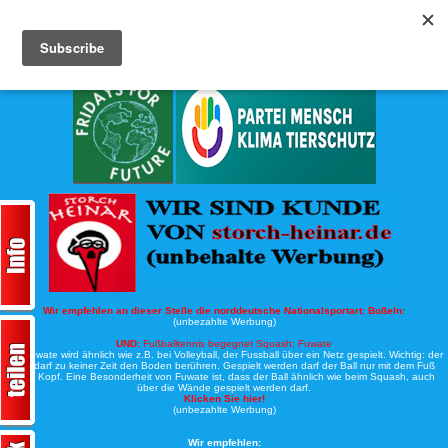
Köche-Nord.de
Werbung:
Wir empfehlen an dieser Stelle die norddeutsche Nationalsportart:
Boßeln:
(unbezahlte Werbung)
UND:
Fußballtennis begegnet Squash: Fuwate
Bei Fuwate wird ähnlich wie z.B. bei Volleyball, der Fussball über ein Netz gespielt. Wichtig: der
Ball darf zu keiner Zeit den Boden berühren. Gespielt werden darf der Ball nur mit dem Fuß
oder Kopf. Eine Besonderheit von Fuwate ist, dass der Ball ähnlich wie beim Squash, auch
über die Wände gespielt werden darf.
Klicken Sie hier!
(unbezahlte Werbung)
Wir empfehlen: