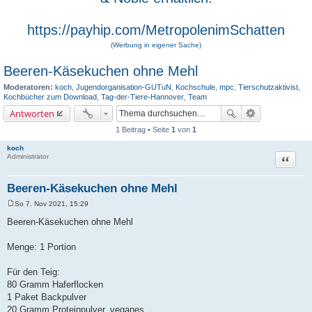
https://payhip.com/MetropolenimSchatten
(Werbung in eigener Sache)
Beeren-Käsekuchen ohne Mehl
Moderatoren:
koch
,
Jugendorganisation-GUTuN
,
Kochschule
,
mpc
,
Tierschutzaktivist
,
Kochbücher zum Download
,
Tag-der-Tiere-Hannover
,
Team
Antworten
1 Beitrag • Seite
1
von
1
koch
Zitat
Administrator
Beeren-Käsekuchen ohne Mehl
So 7. Nov 2021, 15:29
B
e
Beeren-Käsekuchen ohne Mehl
i
t
r
Menge: 1 Portion
a
g
Für den Teig:
80 Gramm Haferflocken
1 Paket Backpulver
20 Gramm Proteinpulver, veganes