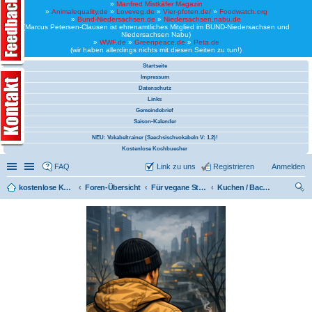
»
Manfred Mistkäfer Magazin
»
Animalequality.de
»
Loveveg.de
»
Vier-pfoten.de/
»
Foodwatch.org
»
Bund-Niedersachsen.de
»
Niedersachsen.nabu.de
(Marcus Petersen-Clausen ist ehrenamtliches Mitglied im BUND-Niedersachsen und
Niedersachsen Nabu)
»
WWF.de
»
Greenpeace.de
»
Peta.de
(wir haben allerdings nichts mit diesen Seiten zu tun!)
Startseite
Impressum
Datenschutz
Links
Gemeindebrief
Saison-Kalender
NEU: Vokabeltrainer (Saechsischvokabeln V: 1.2)!
Kostenlose Kochbuecher
Schnellzugriff
Linkliste
FAQ
Link zu uns
Registrieren
Anmelden
kostenlose Kochrezepte und kostenlose Kochbücher
Foren-Übersicht
Für vegane Studenten / Studentinnen
Kuchen / Backen
uc
he