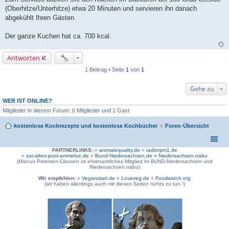
(Oberhitze/Unterhitze) etwa 20 Minuten und servieren ihn danach
abgekühlt Ihren Gästen.
Der ganze Kuchen hat ca. 700 kcal.
Antworten
1 Beitrag • Seite
1
von
1
Gehe zu
WER IST ONLINE?
Mitglieder in diesem Forum: 0 Mitglieder und 1 Gast
kostenlose Kochrezepte und kostenlose Kochbücher
Foren-Übersicht
PARTNERLINKS:
»
animalequality.de
»
radiorpm1.de
»
zur-alten-post-ammeloe.de
»
Bund-Niedersachsen.de »
Niedersachsen.nabu
(Marcus Petersen-Clausen ist ehrenamtliches Mitglied im BUND-Niedersachsen und
Niedersachsen.nabu)
Wir empfehlen:
»
Veganstart.de
»
Loveveg.de
»
Foodwatch.org
(wir haben allerdings auch mit diesen Seiten nichts zu tun !)