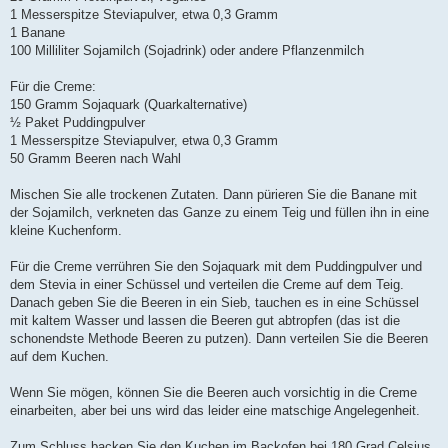
1 Messerspitze Steviapulver, etwa 0,3 Gramm
1 Banane
100 Milliliter Sojamilch (Sojadrink) oder andere Pflanzenmilch
Für die Creme:
150 Gramm Sojaquark (Quarkalternative)
½ Paket Puddingpulver
1 Messerspitze Steviapulver, etwa 0,3 Gramm
50 Gramm Beeren nach Wahl
Mischen Sie alle trockenen Zutaten. Dann pürieren Sie die Banane mit
der Sojamilch, verkneten das Ganze zu einem Teig und füllen ihn in eine
kleine Kuchenform.
Für die Creme verrühren Sie den Sojaquark mit dem Puddingpulver und
dem Stevia in einer Schüssel und verteilen die Creme auf dem Teig.
Danach geben Sie die Beeren in ein Sieb, tauchen es in eine Schüssel
mit kaltem Wasser und lassen die Beeren gut abtropfen (das ist die
schonendste Methode Beeren zu putzen). Dann verteilen Sie die Beeren
auf dem Kuchen.
Wenn Sie mögen, können Sie die Beeren auch vorsichtig in die Creme
einarbeiten, aber bei uns wird das leider eine matschige Angelegenheit.
Zum Schluss backen Sie den Kuchen im Backofen bei 180 Grad Celsius