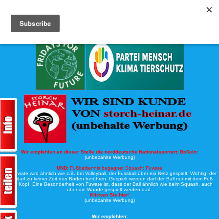
Köche-Nord.de
Werbung:
Wir empfehlen an dieser Stelle die norddeutsche Nationalsportart:
Boßeln:
(unbezahlte Werbung)
UND:
Fußballtennis begegnet Squash: Fuwate
Bei Fuwate wird ähnlich wie z.B. bei Volleyball, der Fussball über ein Netz gespielt. Wichtig: der
Ball darf zu keiner Zeit den Boden berühren. Gespielt werden darf der Ball nur mit dem Fuß
oder Kopf. Eine Besonderheit von Fuwate ist, dass der Ball ähnlich wie beim Squash, auch
über die Wände gespielt werden darf.
Klicken Sie hier!
(unbezahlte Werbung)
Wir empfehlen: