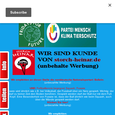
Köche-Nord.de
Werbung:
Wir empfehlen an dieser Stelle die norddeutsche Nationalsportart:
Boßeln:
(unbezahlte Werbung)
UND:
Fußballtennis begegnet Squash: Fuwate
Bei Fuwate wird ähnlich wie z.B. bei Volleyball, der Fussball über ein Netz gespielt. Wichtig: der
Ball darf zu keiner Zeit den Boden berühren. Gespielt werden darf der Ball nur mit dem Fuß
oder Kopf. Eine Besonderheit von Fuwate ist, dass der Ball ähnlich wie beim Squash, auch
über die Wände gespielt werden darf.
Klicken Sie hier!
(unbezahlte Werbung)
Wir empfehlen: