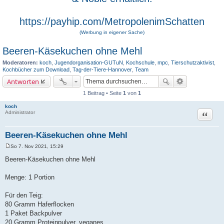
https://payhip.com/MetropolenimSchatten
(Werbung in eigener Sache)
Beeren-Käsekuchen ohne Mehl
Moderatoren:
koch
,
Jugendorganisation-GUTuN
,
Kochschule
,
mpc
,
Tierschutzaktivist
,
Kochbücher zum Download
,
Tag-der-Tiere-Hannover
,
Team
Antworten
1 Beitrag • Seite
1
von
1
koch
Zitat
Administrator
Beeren-Käsekuchen ohne Mehl
So 7. Nov 2021, 15:29
B
e
Beeren-Käsekuchen ohne Mehl
i
t
r
Menge: 1 Portion
a
g
Für den Teig:
80 Gramm Haferflocken
1 Paket Backpulver
20 Gramm Proteinpulver, veganes