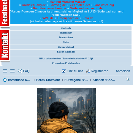
»
Manfred Mistkäfer Magazin
»
Animalequality.de
»
Loveveg.de
»
Vier-pfoten.de/
»
Foodwatch.org
»
Bund-Niedersachsen.de
»
Niedersachsen.nabu.de
(Marcus Petersen-Clausen ist ehrenamtliches Mitglied im BUND-Niedersachsen und
Niedersachsen Nabu)
»
WWF.de
»
Greenpeace.de
»
Peta.de
(wir haben allerdings nichts mit diesen Seiten zu tun!)
Startseite
Impressum
Datenschutz
Links
Gemeindebrief
Saison-Kalender
NEU: Vokabeltrainer (Saechsischvokabeln V: 1.2)!
Kostenlose Kochbuecher
Schnellzugriff
Linkliste
FAQ
Link zu uns
Registrieren
Anmelden
kostenlose Kochrezepte und kostenlose Kochbücher
Foren-Übersicht
Für vegane Studenten / Studentinnen
Kuchen / Backen
uc
he