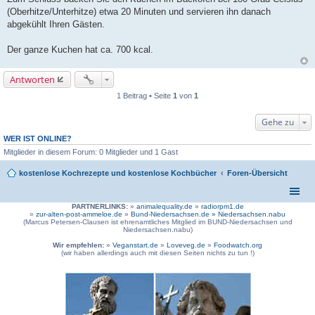
(Oberhitze/Unterhitze) etwa 20 Minuten und servieren ihn danach
abgekühlt Ihren Gästen.
Der ganze Kuchen hat ca. 700 kcal.
Antworten
1 Beitrag • Seite
1
von
1
Gehe zu
WER IST ONLINE?
Mitglieder in diesem Forum: 0 Mitglieder und 1 Gast
kostenlose Kochrezepte und kostenlose Kochbücher
Foren-Übersicht
PARTNERLINKS:
»
animalequality.de
»
radiorpm1.de
»
zur-alten-post-ammeloe.de
»
Bund-Niedersachsen.de »
Niedersachsen.nabu
(Marcus Petersen-Clausen ist ehrenamtliches Mitglied im BUND-Niedersachsen und
Niedersachsen.nabu)
Wir empfehlen:
»
Veganstart.de
»
Loveveg.de
»
Foodwatch.org
(wir haben allerdings auch mit diesen Seiten nichts zu tun !)