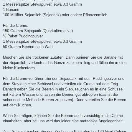
1 Messerspitze Steviapulver, etwa 0,3 Gramm
1 Banane
100 Milliliter Sojamilch (Sojadrink) oder andere Pflanzenmilch
Für die Creme:
150 Gramm Sojaquark (Quarkalternative)
½ Paket Puddingpulver
1 Messerspitze Steviapulver, etwa 0,3 Gramm
50 Gramm Beeren nach Wahl
Mischen Sie alle trockenen Zutaten. Dann pürieren Sie die Banane mit
der Sojamilch, verkneten das Ganze zu einem Teig und füllen ihn in eine
kleine Kuchenform.
Für die Creme verrühren Sie den Sojaquark mit dem Puddingpulver und
dem Stevia in einer Schüssel und verteilen die Creme auf dem Teig.
Danach geben Sie die Beeren in ein Sieb, tauchen es in eine Schüssel
mit kaltem Wasser und lassen die Beeren gut abtropfen (das ist die
schonendste Methode Beeren zu putzen). Dann verteilen Sie die Beeren
auf dem Kuchen.
Wenn Sie mögen, können Sie die Beeren auch vorsichtig in die Creme
einarbeiten, aber bei uns wird das leider eine matschige Angelegenheit.
Zum Schluss backen Sie den Kuchen im Backofen bei 180 Grad Celsius