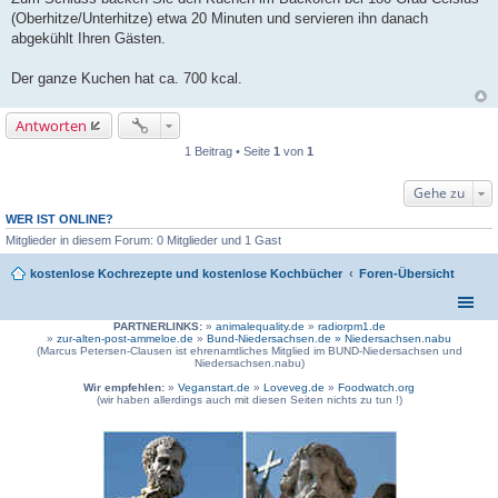
(Oberhitze/Unterhitze) etwa 20 Minuten und servieren ihn danach
abgekühlt Ihren Gästen.
Der ganze Kuchen hat ca. 700 kcal.
Antworten
1 Beitrag • Seite
1
von
1
Gehe zu
WER IST ONLINE?
Mitglieder in diesem Forum: 0 Mitglieder und 1 Gast
kostenlose Kochrezepte und kostenlose Kochbücher
Foren-Übersicht
PARTNERLINKS:
»
animalequality.de
»
radiorpm1.de
»
zur-alten-post-ammeloe.de
»
Bund-Niedersachsen.de »
Niedersachsen.nabu
(Marcus Petersen-Clausen ist ehrenamtliches Mitglied im BUND-Niedersachsen und
Niedersachsen.nabu)
Wir empfehlen:
»
Veganstart.de
»
Loveveg.de
»
Foodwatch.org
(wir haben allerdings auch mit diesen Seiten nichts zu tun !)