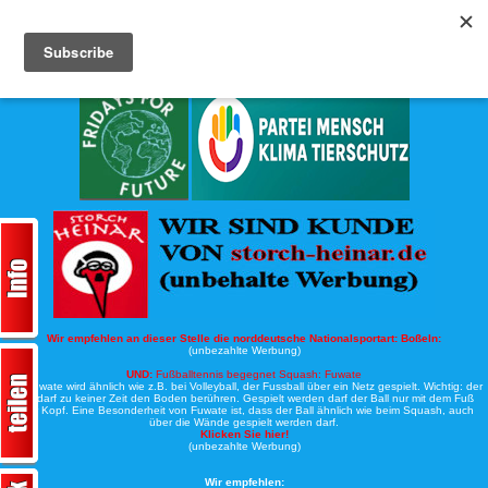
Köche-Nord.de
Werbung:
Wir empfehlen an dieser Stelle die norddeutsche Nationalsportart:
Boßeln:
(unbezahlte Werbung)
UND:
Fußballtennis begegnet Squash: Fuwate
Bei Fuwate wird ähnlich wie z.B. bei Volleyball, der Fussball über ein Netz gespielt. Wichtig: der
Ball darf zu keiner Zeit den Boden berühren. Gespielt werden darf der Ball nur mit dem Fuß
oder Kopf. Eine Besonderheit von Fuwate ist, dass der Ball ähnlich wie beim Squash, auch
über die Wände gespielt werden darf.
Klicken Sie hier!
(unbezahlte Werbung)
Wir empfehlen: