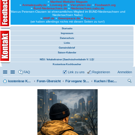
»
Manfred Mistkäfer Magazin
»
Animalequality.de
»
Loveveg.de
»
Vier-pfoten.de/
»
Foodwatch.org
»
Bund-Niedersachsen.de
»
Niedersachsen.nabu.de
(Marcus Petersen-Clausen ist ehrenamtliches Mitglied im BUND-Niedersachsen und
Niedersachsen Nabu)
»
WWF.de
»
Greenpeace.de
»
Peta.de
(wir haben allerdings nichts mit diesen Seiten zu tun!)
Startseite
Impressum
Datenschutz
Links
Gemeindebrief
Saison-Kalender
NEU: Vokabeltrainer (Saechsischvokabeln V: 1.2)!
Kostenlose Kochbuecher
Schnellzugriff
Linkliste
FAQ
Link zu uns
Registrieren
Anmelden
kostenlose Kochrezepte und kostenlose Kochbücher
Foren-Übersicht
Für vegane Studenten / Studentinnen
Kuchen / Backen
uc
he