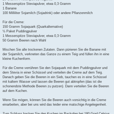
1 Messerspitze Steviapulver, etwa 0,3 Gramm
1 Banane
100 Milliliter Sojamilch (Sojadrink) oder andere Pflanzenmilch
Für die Creme:
150 Gramm Sojaquark (Quarkalternative)
½ Paket Puddingpulver
1 Messerspitze Steviapulver, etwa 0,3 Gramm
50 Gramm Beeren nach Wahl
Mischen Sie alle trockenen Zutaten. Dann pürieren Sie die Banane mit
der Sojamilch, verkneten das Ganze zu einem Teig und füllen ihn in eine
kleine Kuchenform.
Für die Creme verrühren Sie den Sojaquark mit dem Puddingpulver und
dem Stevia in einer Schüssel und verteilen die Creme auf dem Teig.
Danach geben Sie die Beeren in ein Sieb, tauchen es in eine Schüssel
mit kaltem Wasser und lassen die Beeren gut abtropfen (das ist die
schonendste Methode Beeren zu putzen). Dann verteilen Sie die Beeren
auf dem Kuchen.
Wenn Sie mögen, können Sie die Beeren auch vorsichtig in die Creme
einarbeiten, aber bei uns wird das leider eine matschige Angelegenheit.
Zum Schluss backen Sie den Kuchen im Backofen bei 180 Grad Celsius