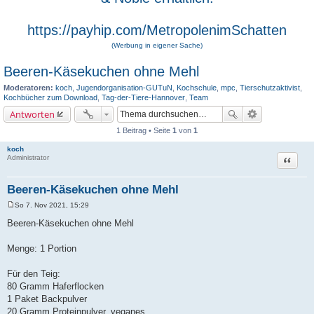
https://payhip.com/MetropolenimSchatten
(Werbung in eigener Sache)
Beeren-Käsekuchen ohne Mehl
Moderatoren:
koch
,
Jugendorganisation-GUTuN
,
Kochschule
,
mpc
,
Tierschutzaktivist
,
Kochbücher zum Download
,
Tag-der-Tiere-Hannover
,
Team
Antworten
1 Beitrag • Seite
1
von
1
koch
Zitat
Administrator
Beeren-Käsekuchen ohne Mehl
So 7. Nov 2021, 15:29
B
e
Beeren-Käsekuchen ohne Mehl
i
t
r
Menge: 1 Portion
a
g
Für den Teig:
80 Gramm Haferflocken
1 Paket Backpulver
20 Gramm Proteinpulver, veganes