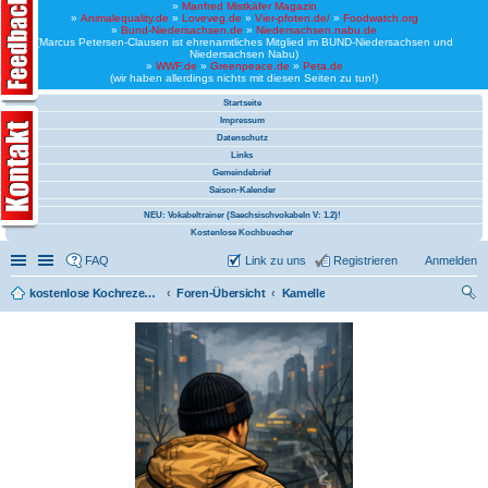
»
Manfred Mistkäfer Magazin
»
Animalequality.de
»
Loveveg.de
»
Vier-pfoten.de/
»
Foodwatch.org
»
Bund-Niedersachsen.de
»
Niedersachsen.nabu.de
(Marcus Petersen-Clausen ist ehrenamtliches Mitglied im BUND-Niedersachsen und
Niedersachsen Nabu)
»
WWF.de
»
Greenpeace.de
»
Peta.de
(wir haben allerdings nichts mit diesen Seiten zu tun!)
Startseite
Impressum
Datenschutz
Links
Gemeindebrief
Saison-Kalender
NEU: Vokabeltrainer (Saechsischvokabeln V: 1.2)!
Kostenlose Kochbuecher
Schnellzugriff
Linkliste
FAQ
Link zu uns
Registrieren
Anmelden
kostenlose Kochrezepte und kostenlose Kochbücher
Foren-Übersicht
Kamelle
uc
he