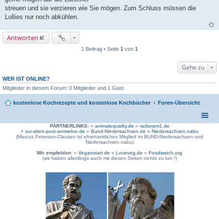
streuen und sie verzieren wie Sie mögen. Zum Schluss müssen die
Lollies nur noch abkühlen.
Antworten
1 Beitrag • Seite
1
von
1
Gehe zu
WER IST ONLINE?
Mitglieder in diesem Forum: 0 Mitglieder und 1 Gast
kostenlose Kochrezepte und kostenlose Kochbücher
Foren-Übersicht
PARTNERLINKS:
»
animalequality.de
»
radiorpm1.de
»
zur-alten-post-ammeloe.de
»
Bund-Niedersachsen.de »
Niedersachsen.nabu
(Marcus Petersen-Clausen ist ehrenamtliches Mitglied im BUND-Niedersachsen und
Niedersachsen.nabu)
Wir empfehlen:
»
Veganstart.de
»
Loveveg.de
»
Foodwatch.org
(wir haben allerdings auch mit diesen Seiten nichts zu tun !)