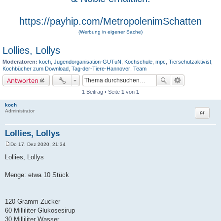
https://payhip.com/MetropolenimSchatten
(Werbung in eigener Sache)
Lollies, Lollys
Moderatoren:
koch
,
Jugendorganisation-GUTuN
,
Kochschule
,
mpc
,
Tierschutzaktivist
,
Kochbücher zum Download
,
Tag-der-Tiere-Hannover
,
Team
Antworten
1 Beitrag • Seite
1
von
1
koch
Zitat
Administrator
Lollies, Lollys
Do 17. Dez 2020, 21:34
B
e
Lollies, Lollys
i
t
r
Menge: etwa 10 Stück
a
g
120 Gramm Zucker
60 Milliliter Glukosesirup
30 Milliliter Wasser