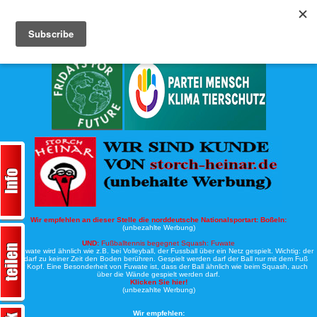
Köche-Nord.de
Werbung:
Wir empfehlen an dieser Stelle die norddeutsche Nationalsportart:
Boßeln:
(unbezahlte Werbung)
UND:
Fußballtennis begegnet Squash: Fuwate
Bei Fuwate wird ähnlich wie z.B. bei Volleyball, der Fussball über ein Netz gespielt. Wichtig: der
Ball darf zu keiner Zeit den Boden berühren. Gespielt werden darf der Ball nur mit dem Fuß
oder Kopf. Eine Besonderheit von Fuwate ist, dass der Ball ähnlich wie beim Squash, auch
über die Wände gespielt werden darf.
Klicken Sie hier!
(unbezahlte Werbung)
Wir empfehlen: