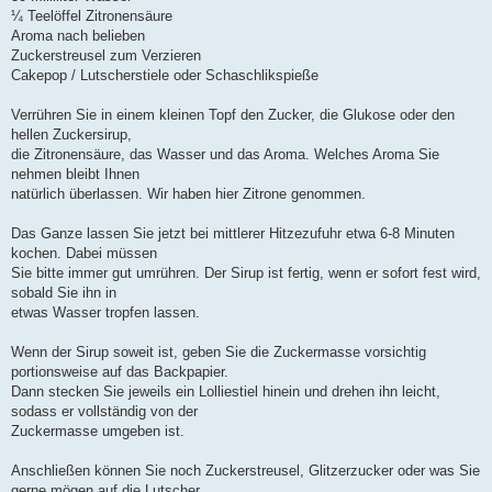
¼ Teelöffel Zitronensäure
Aroma nach belieben
Zuckerstreusel zum Verzieren
Cakepop / Lutscherstiele oder Schaschlikspieße
Verrühren Sie in einem kleinen Topf den Zucker, die Glukose oder den
hellen Zuckersirup,
die Zitronensäure, das Wasser und das Aroma. Welches Aroma Sie
nehmen bleibt Ihnen
natürlich überlassen. Wir haben hier Zitrone genommen.
Das Ganze lassen Sie jetzt bei mittlerer Hitzezufuhr etwa 6-8 Minuten
kochen. Dabei müssen
Sie bitte immer gut umrühren. Der Sirup ist fertig, wenn er sofort fest wird,
sobald Sie ihn in
etwas Wasser tropfen lassen.
Wenn der Sirup soweit ist, geben Sie die Zuckermasse vorsichtig
portionsweise auf das Backpapier.
Dann stecken Sie jeweils ein Lolliestiel hinein und drehen ihn leicht,
sodass er vollständig von der
Zuckermasse umgeben ist.
Anschließen können Sie noch Zuckerstreusel, Glitzerzucker oder was Sie
gerne mögen auf die Lutscher