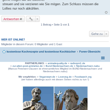
streuen und sie verzieren wie Sie mögen. Zum Schluss müssen die
Lollies nur noch abkühlen.
Antworten
1 Beitrag • Seite
1
von
1
Gehe zu
WER IST ONLINE?
Mitglieder in diesem Forum: 0 Mitglieder und 1 Gast
kostenlose Kochrezepte und kostenlose Kochbücher
Foren-Übersicht
PARTNERLINKS:
»
animalequality.de
»
radiorpm1.de
»
zur-alten-post-ammeloe.de
»
Bund-Niedersachsen.de »
Niedersachsen.nabu
(Marcus Petersen-Clausen ist ehrenamtliches Mitglied im BUND-Niedersachsen und
Niedersachsen.nabu)
Wir empfehlen:
»
Veganstart.de
»
Loveveg.de
»
Foodwatch.org
(wir haben allerdings auch mit diesen Seiten nichts zu tun !)