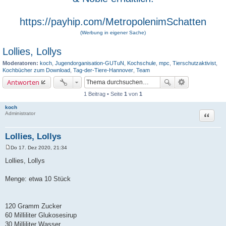
https://payhip.com/MetropolenimSchatten
(Werbung in eigener Sache)
Lollies, Lollys
Moderatoren:
koch
,
Jugendorganisation-GUTuN
,
Kochschule
,
mpc
,
Tierschutzaktivist
,
Kochbücher zum Download
,
Tag-der-Tiere-Hannover
,
Team
Antworten
1 Beitrag • Seite
1
von
1
koch
Zitat
Administrator
Lollies, Lollys
Do 17. Dez 2020, 21:34
B
e
Lollies, Lollys
i
t
r
Menge: etwa 10 Stück
a
g
120 Gramm Zucker
60 Milliliter Glukosesirup
30 Milliliter Wasser