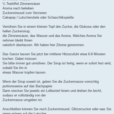
¼ Teelöffel Zitronensäure
Aroma nach belieben
Zuckerstreusel zum Verzieren
Cakepop / Lutscherstiele oder Schaschlikspieße
Verrühren Sie in einem kleinen Topf den Zucker, die Glukose oder den
hellen Zuckersirup,
die Zitronensäure, das Wasser und das Aroma. Welches Aroma Sie
nehmen bleibt Ihnen
natürlich überlassen. Wir haben hier Zitrone genommen.
Das Ganze lassen Sie jetzt bei mittlerer Hitzezufuhr etwa 6-8 Minuten
kochen. Dabei müssen
Sie bitte immer gut umrühren. Der Sirup ist fertig, wenn er sofort fest wird,
sobald Sie ihn in
etwas Wasser tropfen lassen.
Wenn der Sirup soweit ist, geben Sie die Zuckermasse vorsichtig
portionsweise auf das Backpapier.
Dann stecken Sie jeweils ein Lolliestiel hinein und drehen ihn leicht,
sodass er vollständig von der
Zuckermasse umgeben ist.
Anschließen können Sie noch Zuckerstreusel, Glitzerzucker oder was Sie
gerne mögen auf die Lutscher