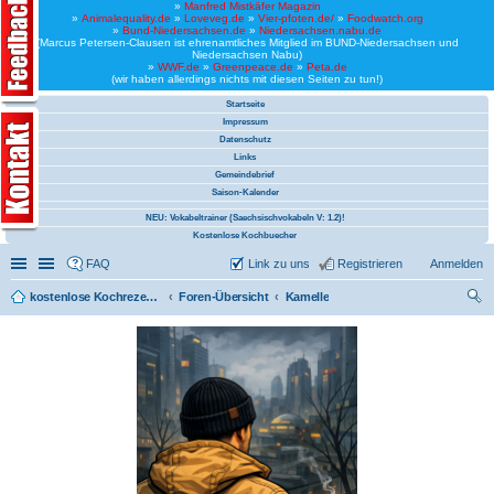
»
Manfred Mistkäfer Magazin
»
Animalequality.de
»
Loveveg.de
»
Vier-pfoten.de/
»
Foodwatch.org
»
Bund-Niedersachsen.de
»
Niedersachsen.nabu.de
(Marcus Petersen-Clausen ist ehrenamtliches Mitglied im BUND-Niedersachsen und
Niedersachsen Nabu)
»
WWF.de
»
Greenpeace.de
»
Peta.de
(wir haben allerdings nichts mit diesen Seiten zu tun!)
Startseite
Impressum
Datenschutz
Links
Gemeindebrief
Saison-Kalender
NEU: Vokabeltrainer (Saechsischvokabeln V: 1.2)!
Kostenlose Kochbuecher
Schnellzugriff
Linkliste
FAQ
Link zu uns
Registrieren
Anmelden
kostenlose Kochrezepte und kostenlose Kochbücher
Foren-Übersicht
Kamelle
uc
he