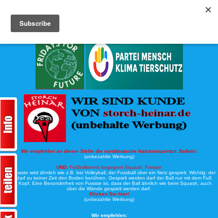
Köche-Nord.de
Werbung:
Wir empfehlen an dieser Stelle die norddeutsche Nationalsportart:
Boßeln:
(unbezahlte Werbung)
UND:
Fußballtennis begegnet Squash: Fuwate
Bei Fuwate wird ähnlich wie z.B. bei Volleyball, der Fussball über ein Netz gespielt. Wichtig: der
Ball darf zu keiner Zeit den Boden berühren. Gespielt werden darf der Ball nur mit dem Fuß
oder Kopf. Eine Besonderheit von Fuwate ist, dass der Ball ähnlich wie beim Squash, auch
über die Wände gespielt werden darf.
Klicken Sie hier!
(unbezahlte Werbung)
Wir empfehlen: