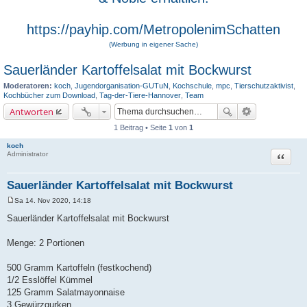
https://payhip.com/MetropolenimSchatten
(Werbung in eigener Sache)
Sauerländer Kartoffelsalat mit Bockwurst
Moderatoren:
koch
,
Jugendorganisation-GUTuN
,
Kochschule
,
mpc
,
Tierschutzaktivist
,
Kochbücher zum Download
,
Tag-der-Tiere-Hannover
,
Team
Antworten
1 Beitrag • Seite
1
von
1
koch
Zitat
Administrator
Sauerländer Kartoffelsalat mit Bockwurst
Sa 14. Nov 2020, 14:18
B
e
Sauerländer Kartoffelsalat mit Bockwurst
i
t
r
Menge: 2 Portionen
a
g
500 Gramm Kartoffeln (festkochend)
1/2 Esslöffel Kümmel
125 Gramm Salatmayonnaise
3 Gewürzgurken