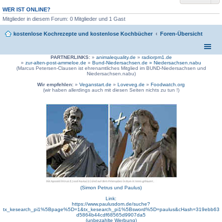
WER IST ONLINE?
Mitglieder in diesem Forum: 0 Mitglieder und 1 Gast
kostenlose Kochrezepte und kostenlose Kochbücher
Foren-Übersicht
PARTNERLINKS:
»
animalequality.de
»
radiorpm1.de
»
zur-alten-post-ammeloe.de
»
Bund-Niedersachsen.de »
Niedersachsen.nabu
(Marcus Petersen-Clausen ist ehrenamtliches Mitglied im BUND-Niedersachsen und
Niedersachsen.nabu)
Wir empfehlen:
»
Veganstart.de
»
Loveveg.de
»
Foodwatch.org
(wir haben allerdings auch mit diesen Seiten nichts zu tun !)
(Simon Petrus und Paulus)
Link:
https://www.paulusdom.de/suche?
tx_kesearch_pi1%5Bpage%5D=1&tx_kesearch_pi1%5Bsword%5D=paulus&cHash=319ebb63
d5864b44cdf68565d9907da5
(unbezahlte Werbung)