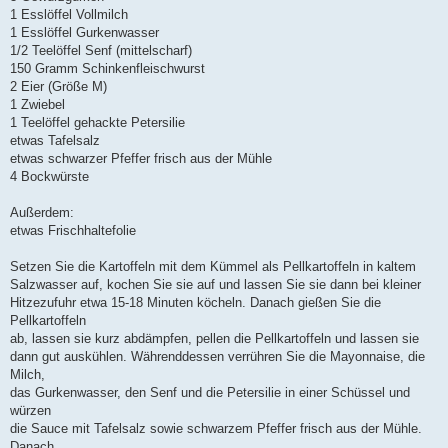
1 Esslöffel Vollmilch
1 Esslöffel Gurkenwasser
1/2 Teelöffel Senf (mittelscharf)
150 Gramm Schinkenfleischwurst
2 Eier (Größe M)
1 Zwiebel
1 Teelöffel gehackte Petersilie
etwas Tafelsalz
etwas schwarzer Pfeffer frisch aus der Mühle
4 Bockwürste
Außerdem:
etwas Frischhaltefolie
Setzen Sie die Kartoffeln mit dem Kümmel als Pellkartoffeln in kaltem
Salzwasser auf, kochen Sie sie auf und lassen Sie sie dann bei kleiner
Hitzezufuhr etwa 15-18 Minuten köcheln. Danach gießen Sie die
Pellkartoffeln
ab, lassen sie kurz abdämpfen, pellen die Pellkartoffeln und lassen sie
dann gut auskühlen. Währenddessen verrühren Sie die Mayonnaise, die
Milch,
das Gurkenwasser, den Senf und die Petersilie in einer Schüssel und
würzen
die Sauce mit Tafelsalz sowie schwarzem Pfeffer frisch aus der Mühle.
Danach