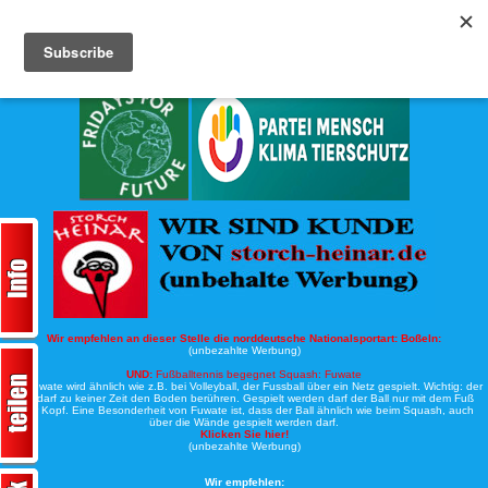
Köche-Nord.de
Werbung:
Wir empfehlen an dieser Stelle die norddeutsche Nationalsportart:
Boßeln:
(unbezahlte Werbung)
UND:
Fußballtennis begegnet Squash: Fuwate
Bei Fuwate wird ähnlich wie z.B. bei Volleyball, der Fussball über ein Netz gespielt. Wichtig: der
Ball darf zu keiner Zeit den Boden berühren. Gespielt werden darf der Ball nur mit dem Fuß
oder Kopf. Eine Besonderheit von Fuwate ist, dass der Ball ähnlich wie beim Squash, auch
über die Wände gespielt werden darf.
Klicken Sie hier!
(unbezahlte Werbung)
Wir empfehlen: