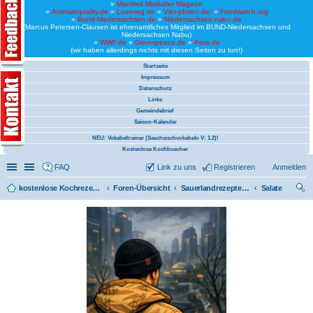
»
Manfred Mistkäfer Magazin
»
Animalequality.de
»
Loveveg.de
»
Vier-pfoten.de/
»
Foodwatch.org
»
Bund-Niedersachsen.de
»
Niedersachsen.nabu.de
(Marcus Petersen-Clausen ist ehrenamtliches Mitglied im BUND-Niedersachsen und
Niedersachsen Nabu)
»
WWF.de
»
Greenpeace.de
»
Peta.de
(wir haben allerdings nichts mit diesen Seiten zu tun!)
Startseite
Impressum
Datenschutz
Links
Gemeindebrief
Saison-Kalender
NEU: Vokabeltrainer (Saechsischvokabeln V: 1.2)!
Kostenlose Kochbuecher
Schnellzugriff
Linkliste
FAQ
Link zu uns
Registrieren
Anmelden
kostenlose Kochrezepte und kostenlose Kochbücher
Foren-Übersicht
Sauerlandrezepte für einen Minister (CDU)
Salate
uc
he