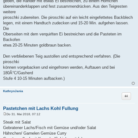
geben, die Ränder mit etwas Ei bestreichen, zu einem Hörnchen
übereinanderklappen und fest zusammendrücken. Aus den Teigresten
weitere
piroschki zubereiten. Die piroschki auf ein leicht eingefettetes Backblech
legen, mit einem Handtuch zudecken und 15-20 Min. aufgehen lassen.
Die
Oberseiten mit dem verquirlten Ei bestreichen und die Pasteten im
Backofen
etwa 20-25 Minuten goldbraun backen.
Den verbliebenen Teig austollen und entsprechend verfahren. (Die
piroschki
können vorgebacken und eingefroren werden, Auftauen und bei
180Â°C/Gasherd
Stufe 4 10-15 Minuten aufbacken.)
KathrynJania
Zitat
Pastetchen mit Lachs Kohl Fullung
Do 31. Mai 2018, 07:12
B
e
Steak mit Salat
i
Gebratener Lachs/Fisch mit Gemüse und/oder Salat
t
r
Hähnchen/ Garnelen Gemüse Curry
a