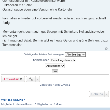
Gemüseauflauf mit Kasseler/Schinkenwürfel
g
Frikadellen mit Salat
Gulaschsuppe eben eine Version ohne Kartoffeln
kann alles entweder gut vorbereitet werden oder ist auch so ganz schnell
fertig.
Momentan geht doch auch gut Spargel mit Schinken, Hollandaise wobei
ich die gar
nicht mag und Salat. Bei mir gibt es heute Gyros und grüne Bohnen, dazu
Tomatensalat
Beiträge der letzten Zeit anzeigen:
Sortiere nach
Antworten
2 Beiträge • Seite
1
von
1
Gehe zu
WER IST ONLINE?
Mitglieder in diesem Forum: 0 Mitglieder und 1 Gast