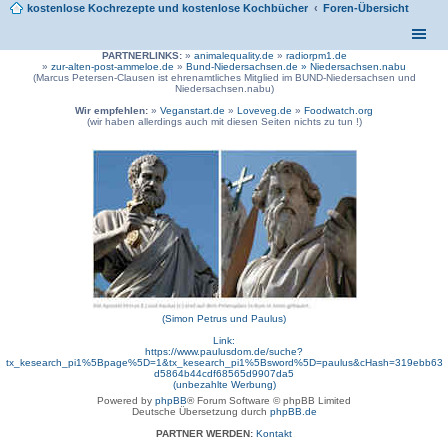
kostenlose Kochrezepte und kostenlose Kochbücher
Foren-Übersicht
PARTNERLINKS:
»
animalequality.de
»
radiorpm1.de
»
zur-alten-post-ammeloe.de
»
Bund-Niedersachsen.de »
Niedersachsen.nabu
(Marcus Petersen-Clausen ist ehrenamtliches Mitglied im BUND-Niedersachsen und
Niedersachsen.nabu)
Wir empfehlen:
»
Veganstart.de
»
Loveveg.de
»
Foodwatch.org
(wir haben allerdings auch mit diesen Seiten nichts zu tun !)
(Simon Petrus und Paulus)
Link:
https://www.paulusdom.de/suche?
tx_kesearch_pi1%5Bpage%5D=1&tx_kesearch_pi1%5Bsword%5D=paulus&cHash=319ebb63
d5864b44cdf68565d9907da5
(unbezahlte Werbung)
Powered by
phpBB
® Forum Software © phpBB Limited
Deutsche Übersetzung durch
phpBB.de
PARTNER WERDEN:
Kontakt