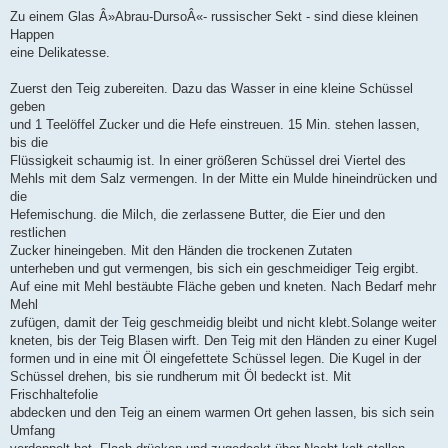
Zu einem Glas Â»Abrau-DursoÂ«- russischer Sekt - sind diese kleinen
Happen
eine Delikatesse.
Zuerst den Teig zubereiten. Dazu das Wasser in eine kleine Schüssel
geben
und 1 Teelöffel Zucker und die Hefe einstreuen. 15 Min. stehen lassen,
bis die
Flüssigkeit schaumig ist. In einer größeren Schüssel drei Viertel des
Mehls mit dem Salz vermengen. In der Mitte ein Mulde hineindrücken und
die
Hefemischung. die Milch, die zerlassene Butter, die Eier und den
restlichen
Zucker hineingeben. Mit den Händen die trockenen Zutaten
unterheben und gut vermengen, bis sich ein geschmeidiger Teig ergibt.
Auf eine mit Mehl bestäubte Fläche geben und kneten. Nach Bedarf mehr
Mehl
zufügen, damit der Teig geschmeidig bleibt und nicht klebt.Solange weiter
kneten, bis der Teig Blasen wirft. Den Teig mit den Händen zu einer Kugel
formen und in eine mit Öl eingefettete Schüssel legen. Die Kugel in der
Schüssel drehen, bis sie rundherum mit Öl bedeckt ist. Mit
Frischhaltefolie
abdecken und den Teig an einem warmen Ort gehen lassen, bis sich sein
Umfang