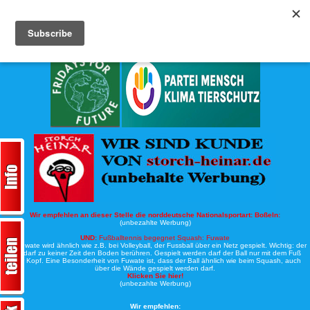
Köche-Nord.de
Werbung:
Wir empfehlen an dieser Stelle die norddeutsche Nationalsportart:
Boßeln:
(unbezahlte Werbung)
UND:
Fußballtennis begegnet Squash: Fuwate
Bei Fuwate wird ähnlich wie z.B. bei Volleyball, der Fussball über ein Netz gespielt. Wichtig: der
Ball darf zu keiner Zeit den Boden berühren. Gespielt werden darf der Ball nur mit dem Fuß
oder Kopf. Eine Besonderheit von Fuwate ist, dass der Ball ähnlich wie beim Squash, auch
über die Wände gespielt werden darf.
Klicken Sie hier!
(unbezahlte Werbung)
Wir empfehlen: