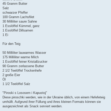
45 Gramm Butter
Salz
schwarzer Pfeffer
100 Gramm Lachsfilet
30 Milliliter saure Sahne
1 Esslöffel Kümmel, ganz
1 Esslöffel Dillsamen
1 Ei
Für den Teig
50 Milliliter lauwarmes Wasser
175 Milliliter warme Milch
1 Esslöffel feiner Kristallzucker
90 Gramm zerlassene Butter
2 1/2 Teelöffel Trockenhefe
2 große Eier
Öl
1 1/2 Teelöffel Salz
"Piroski s Lososem i Kapustoj"
Diese piroschki werden, wie in der Ukraine üblich, von einem Hefefeteig
umhüllt. Aufgrund ihrer Füllung und ihres kleinen Formats können sie
ausgezeichnet als Snack serviert werden.