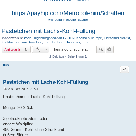
https://payhip.com/MetropolenimSchatten
(Werbung in eigener Sache)
Pastetchen mit Lachs-Kohl-Füllung
Moderatoren:
koch
,
Jugendorganisation-GUTuN
,
Kochschule
,
mpc
,
Tierschutzaktivist
,
Kochbücher zum Download
,
Tag-der-Tiere-Hannover
,
Team
Antworten
2 Beiträge • Seite
1
von
1
mpc
Zitat
Pastetchen mit Lachs-Kohl-Füllung
So 6. Dez 2015, 21:31
B
e
Pastetchen mit Lachs-Kohl-Füllung
i
t
r
Menge: 20 Stück
a
g
3 getrocknete Stein- oder
andere Waldpilze
450 Gramm Kohl, ohne Strunk und
äußere Blätter