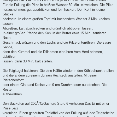
verdoppelt hat. Flach drücken und zugedeckt über Nacht kalt stellen.
Für die Füllung die Pilze in heißem Wasser 30 Min. einweichen. Die Pilze
herausnehmen, gut ausdrücken und fein hacken. Den Kohl in kleine
Stücke
häckseln. In einem großen Topf mit kochendem Wasser 3 Min. kochen
lassen.
Abgießen, kalt abschrecken und gründlich abtropfen lassen.
In einer großen Pfanne den Kohl in der Butter etwa 15 Min. sautieren.
Nach
Geschmack würzen und den Lachs und die Pilze unterrühren. Die saure
Sahne,
dann den Kümmel und die Dillsamen einrühren Vom Herd nehmen,
abkühlen
lassen, dann 30 Min. kalt stellen.
Die Teigkugel halbieren. Die eine Hälfte wieder in den Kühlschrank stellen
und die andere zu einem dünnen Rechteck anstellen. Mit einer
Plätzchenform
oder einem Glasrand Kreise von 9 cm Durchmesser ausstechen. Die
Reste
aufbewahren.
Den Backofen auf 200Â°C/Gasherd Stufe 6 vorheizen Das Ei mit einer
Prise Salz
verquirlen. Einen gehäuften Teelöffel von der Füllung auf jede Teigscheibe