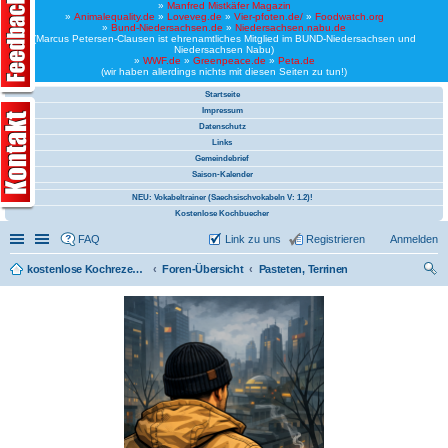
»
Manfred Mistkäfer Magazin
»
Animalequality.de
»
Loveveg.de
»
Vier-pfoten.de/
»
Foodwatch.org
»
Bund-Niedersachsen.de
»
Niedersachsen.nabu.de
(Marcus Petersen-Clausen ist ehrenamtliches Mitglied im BUND-Niedersachsen und
Niedersachsen Nabu)
»
WWF.de
»
Greenpeace.de
»
Peta.de
(wir haben allerdings nichts mit diesen Seiten zu tun!)
Startseite
Impressum
Datenschutz
Links
Gemeindebrief
Saison-Kalender
NEU: Vokabeltrainer (Saechsischvokabeln V: 1.2)!
Kostenlose Kochbuecher
Schnellzugriff
Linkliste
FAQ
Link zu uns
Registrieren
Anmelden
kostenlose Kochrezepte und kostenlose Kochbücher
Foren-Übersicht
Pasteten, Terrinen
uc
he