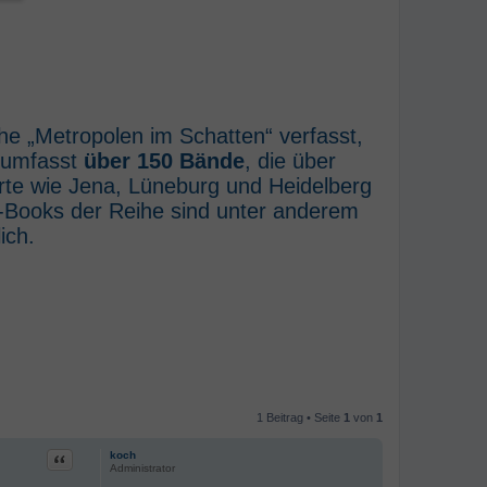
he „Metropolen im Schatten“ verfasst,
e umfasst
über 150 Bände
, die über
rte wie Jena, Lüneburg und Heidelberg
E-Books der Reihe sind unter anderem
ich.
1 Beitrag • Seite
1
von
1
Zitat
koch
Administrator