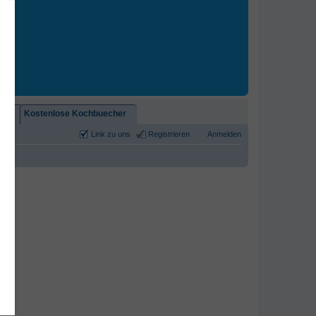
2)!
Kostenlose Kochbuecher
Link zu uns
Registrieren
Anmelden