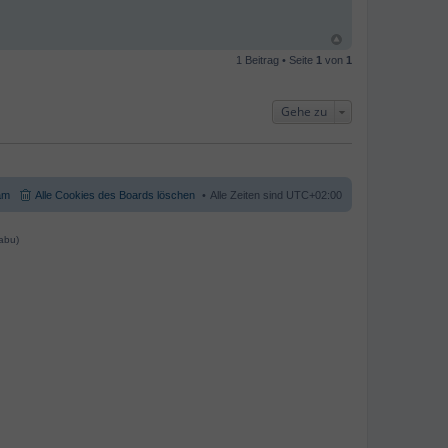
1 Beitrag • Seite
1
von
1
Gehe zu
am
Alle Cookies des Boards löschen
Alle Zeiten sind
UTC+02:00
abu)