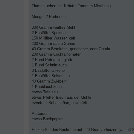
B
e
Flammkuchen mit Kräuter-Tomaten-Mischung
i
t
r
Menge: 2 Portionen
a
g
300 Gramm weißes Mehl
2 Esslöffel Speiseöl
150 Milliliter Wasser, kalt
200 Gramm saure Sahne
40 Gramm Bergkäse, geriebener, oder Gouda
200 Gramm Cocktailtomaten
2 Bund Petersilie, glatte
1 Bund Schnittlauch
3 Esslöffel Olivenöl
1 Esslöffel Balsamico
40 Gramm Zwiebeln
1 Knoblauchzehe
etwas Tafelsalz
etwas Pfeffer frisch aus der Mühle
eventuell Schafskäse, gewürfelt
Außerdem:
etwas Backpapier
Heizen Sie den Backofen auf 220 Grad vorheizen (Umluft 