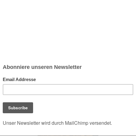
chsen und Niedersachsen Nabu)
debrief
Saison-Kalender
NEU: Vokabeltrainer (Saechsischvokabeln V: 1.
-Übersicht
Flammkuchen