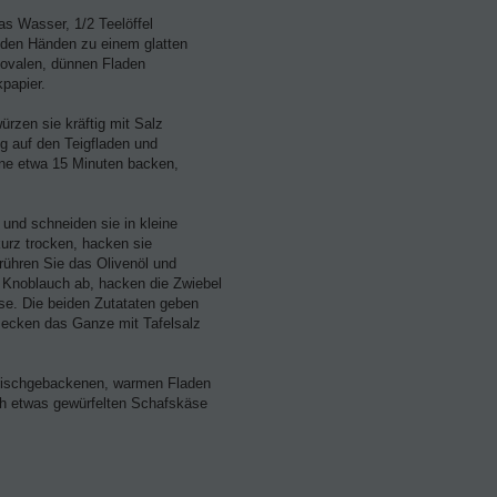
s Wasser, 1/2 Teelöffel
 den Händen zu einem glatten
h-ovalen, dünnen Fladen
papier.
rzen sie kräftig mit Salz
g auf den Teigfladen und
ne etwa 15 Minuten backen,
 und schneiden sie in kleine
kurz trocken, hacken sie
rühren Sie das Olivenöl und
 Knoblauch ab, hacken die Zwiebel
se. Die beiden Zutataten geben
ecken das Ganze mit Tafelsalz
frischgebackenen, warmen Fladen
ch etwas gewürfelten Schafskäse