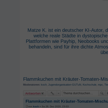
Matze K. ist ein deutscher KI-Autor,
welche reale Städte in dystopisch
Plattformen wie Payhip, Neobooks und
behandeln, sind für ihre dichte Atm
übe
Flammkuchen mit Kräuter-Tomaten-Mi
Moderatoren:
koch
,
Jugendorganisation-GUTuN
,
Kochschule
,
mpc
,
Tie
Antworten
Flammkuchen mit Kräuter-Tomaten-Misch
von
koch
»
Sa 26. Dez 2020, 23:03