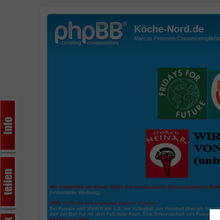
Köche-Nord.de
Marcus Petersen-Clausen empfiehlt d
Wir empfehlen an dieser Stelle die norddeutsche Nationalsportart:
Boße
(unbezahlte Werbung)
UND:
Fußballtennis begegnet Squash: Fuwate
Bei Fuwate wird ähnlich wie z.B. bei Volleyball, der Fussball über ein Netz 
darf der Ball nur mit dem Fuß oder Kopf. Eine Besonderheit von Fuwate ist
Klicken Sie hier!