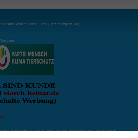
ie Partei Mensch, Klima, Tiere (Tierschutzpartei.de)
Werbung:
ln:
gespielt. Wichtig: der Ball darf zu keiner Zeit den Boden berühren. Gespielt werden
, dass der Ball ähnlich wie beim Squash, auch über die Wände gespielt werden darf.