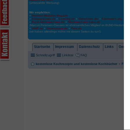
(unbezahlte Werbung)
Wir empfehlen:
»
Manfred Mistkäfer Magazin
»
Animalequality.de
»
Loveveg.de
»
Vier-pfoten.de/
»
Foodwatch.org
»
Bund-Niedersachsen.de
»
Niedersachsen.nabu.de
(Marcus Petersen-Clausen ist ehrenamtliches Mitglied im BUND-Niedersa
»
WWF.de
»
Greenpeace.de
»
Peta.de
(wir haben allerdings nichts mit diesen Seiten zu tun!)
Startseite
Impressum
Datenschutz
Links
Gemein
Schnellzugriff
Linkliste
FAQ
kostenlose Kochrezepte und kostenlose Kochbücher
Foren