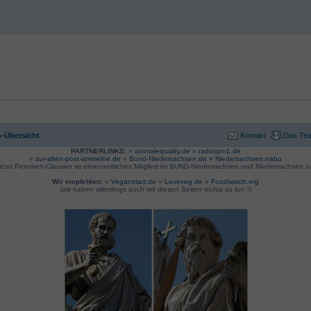
-Übersicht
Kontakt
Das Te
PARTNERLINKS:
»
animalequality.de
»
radiorpm1.de
»
zur-alten-post-ammeloe.de
»
Bund-Niedersachsen.de »
Niedersachsen.nabu
rcus Petersen-Clausen ist ehrenamtliches Mitglied im BUND-Niedersachsen und Niedersachsen.n
Wir empfehlen:
»
Veganstart.de
»
Loveveg.de
»
Foodwatch.org
(wir haben allerdings auch mit diesen Seiten nichts zu tun !)