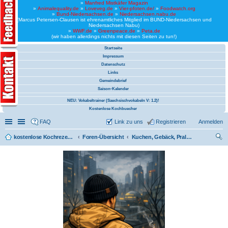
»
Manfred Mistkäfer Magazin
»
Animalequality.de
»
Loveveg.de
»
Vier-pfoten.de/
»
Foodwatch.org
»
Bund-Niedersachsen.de
»
Niedersachsen.nabu.de
(Marcus Petersen-Clausen ist ehrenamtliches Mitglied im BUND-Niedersachsen und
Niedersachsen Nabu)
»
WWF.de
»
Greenpeace.de
»
Peta.de
(wir haben allerdings nichts mit diesen Seiten zu tun!)
Startseite
Impressum
Datenschutz
Links
Gemeindebrief
Saison-Kalender
NEU: Vokabeltrainer (Saechsischvokabeln V: 1.2)!
Kostenlose Kochbuecher
Schnellzugriff
Linkliste
FAQ
Link zu uns
Registrieren
Anmelden
kostenlose Kochrezepte und kostenlose Kochbücher
Foren-Übersicht
Kuchen, Gebäck, Pralinen
uc
he