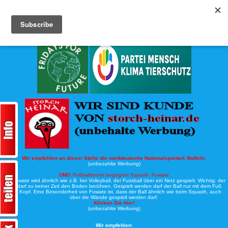
Köche-Nord.de
Werbung:
Wir empfehlen an dieser Stelle die norddeutsche Nationalsportart:
Boßeln:
(unbezahlte Werbung)
UND:
Fußballtennis begegnet Squash: Fuwate
Bei Fuwate wird ähnlich wie z.B. bei Volleyball, der Fussball über ein Netz gespielt. Wichtig: der
Ball darf zu keiner Zeit den Boden berühren. Gespielt werden darf der Ball nur mit dem Fuß
oder Kopf. Eine Besonderheit von Fuwate ist, dass der Ball ähnlich wie beim Squash, auch
über die Wände gespielt werden darf.
Klicken Sie hier!
(unbezahlte Werbung)
Wir empfehlen: