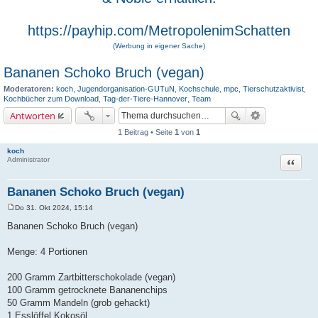
https://payhip.com/MetropolenimSchatten
(Werbung in eigener Sache)
Bananen Schoko Bruch (vegan)
Moderatoren:
koch
,
Jugendorganisation-GUTuN
,
Kochschule
,
mpc
,
Tierschutzaktivist
,
Kochbücher zum Download
,
Tag-der-Tiere-Hannover
,
Team
Antworten
1 Beitrag • Seite
1
von
1
koch
Zitat
Administrator
Bananen Schoko Bruch (vegan)
Do 31. Okt 2024, 15:14
B
e
Bananen Schoko Bruch (vegan)
i
t
r
Menge: 4 Portionen
a
g
200 Gramm Zartbitterschokolade (vegan)
100 Gramm getrocknete Bananenchips
50 Gramm Mandeln (grob gehackt)
1 Esslöffel Kokosöl