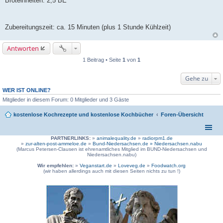
Broteinheiten: 2,5 BE
Zubereitungszeit: ca. 15 Minuten (plus 1 Stunde Kühlzeit)
Antworten
1 Beitrag • Seite
1
von
1
Gehe zu
WER IST ONLINE?
Mitglieder in diesem Forum: 0 Mitglieder und 3 Gäste
kostenlose Kochrezepte und kostenlose Kochbücher
Foren-Übersicht
PARTNERLINKS:
»
animalequality.de
»
radiorpm1.de
»
zur-alten-post-ammeloe.de
»
Bund-Niedersachsen.de »
Niedersachsen.nabu
(Marcus Petersen-Clausen ist ehrenamtliches Mitglied im BUND-Niedersachsen und
Niedersachsen.nabu)
Wir empfehlen:
»
Veganstart.de
»
Loveveg.de
»
Foodwatch.org
(wir haben allerdings auch mit diesen Seiten nichts zu tun !)