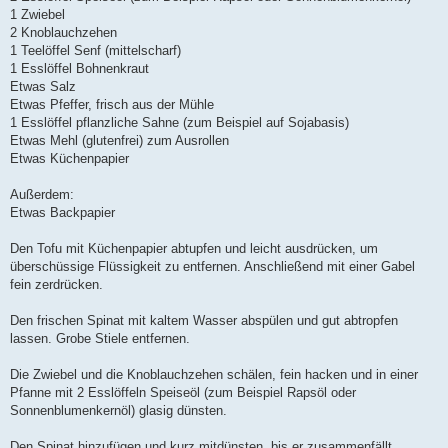
1 Zwiebel
2 Knoblauchzehen
1 Teelöffel Senf (mittelscharf)
1 Esslöffel Bohnenkraut
Etwas Salz
Etwas Pfeffer, frisch aus der Mühle
1 Esslöffel pflanzliche Sahne (zum Beispiel auf Sojabasis)
Etwas Mehl (glutenfrei) zum Ausrollen
Etwas Küchenpapier
Außerdem:
Etwas Backpapier
Den Tofu mit Küchenpapier abtupfen und leicht ausdrücken, um
überschüssige Flüssigkeit zu entfernen. Anschließend mit einer Gabel
fein zerdrücken.
Den frischen Spinat mit kaltem Wasser abspülen und gut abtropfen
lassen. Grobe Stiele entfernen.
Die Zwiebel und die Knoblauchzehen schälen, fein hacken und in einer
Pfanne mit 2 Esslöffeln Speiseöl (zum Beispiel Rapsöl oder
Sonnenblumenkernöl) glasig dünsten.
Den Spinat hinzufügen und kurz mitdünsten, bis er zusammenfällt.