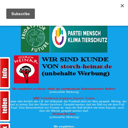
Köche-Nord.de
Werbung:
Wir empfehlen an dieser Stelle die norddeutsche Nationalsportart:
Boßeln:
(unbezahlte Werbung)
UND:
Fußballtennis begegnet Squash: Fuwate
Bei Fuwate wird ähnlich wie z.B. bei Volleyball, der Fussball über ein Netz gespielt. Wichtig: der
Ball darf zu keiner Zeit den Boden berühren. Gespielt werden darf der Ball nur mit dem Fuß
oder Kopf. Eine Besonderheit von Fuwate ist, dass der Ball ähnlich wie beim Squash, auch
über die Wände gespielt werden darf.
Klicken Sie hier!
(unbezahlte Werbung)
Wir empfehlen: