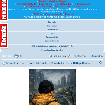
»
Manfred Mistkäfer Magazin
»
Animalequality.de
»
Loveveg.de
»
Vier-pfoten.de/
»
Foodwatch.org
»
Bund-Niedersachsen.de
»
Niedersachsen.nabu.de
(Marcus Petersen-Clausen ist ehrenamtliches Mitglied im BUND-Niedersachsen und
Niedersachsen Nabu)
»
WWF.de
»
Greenpeace.de
»
Peta.de
(wir haben allerdings nichts mit diesen Seiten zu tun!)
Startseite
Impressum
Datenschutz
Links
Gemeindebrief
Saison-Kalender
NEU: Vokabeltrainer (Saechsischvokabeln V: 1.2)!
Kostenlose Kochbuecher
Schnellzugriff
Linkliste
FAQ
Link zu uns
Registrieren
Anmelden
kostenlose Kochrezepte und kostenlose Kochbücher
Foren-Übersicht
Rezepte für Hamburg
Deftige Gerichte und Hamburger Leibgerichte
uc
he