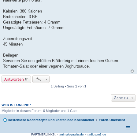
Nährwerte pro Portion:
Kalorien: 380 Kalorien
Broteinheiten: 3 BE
Gesättigte Fettsäuren: 4 Gramm
Ungesättigte Fettsäuren: 7 Gramm
Zubereitungszeit:
45 Minuten
Beilagen:
Servieren Sie den gefüllten Blätterteig mit einem frischen Gurken-
Tomaten-Salat oder einer veganen Joghurtsauce.
Antworten
1 Beitrag • Seite
1
von
1
Gehe zu
WER IST ONLINE?
Mitglieder in diesem Forum: 0 Mitglieder und 1 Gast
kostenlose Kochrezepte und kostenlose Kochbücher
Foren-Übersicht
PARTNERLINKS:
»
animalequality.de
»
radiorpm1.de