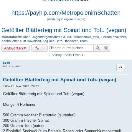
https://payhip.com/MetropolenimSchatten
(Werbung in eigener Sache)
Gefüllter Blätterteig mit Spinat und Tofu (vegan)
Moderatoren:
koch
,
Jugendorganisation-GUTuN
,
Kochschule
,
mpc
,
Tierschutzaktivist
,
Kochbücher zum Download
,
Tag-der-Tiere-Hannover
,
Team
Antworten
1 Beitrag • Seite
1
von
1
koch
Zitat
Administrator
Gefüllter Blätterteig mit Spinat und Tofu (vegan)
Do 28. Nov 2024, 20:42
B
e
Gefüllter Blätterteig mit Spinat und Tofu (vegan)
i
t
r
Menge: 4 Portionen
a
g
500 Gramm veganer Blätterteig (glutenfrei)
300 Gramm frischer Spinat
200 Gramm Tofu (natur)
2 Esslöffel Speiseöl (zum Beispiel Rapsöl oder Sonnenblumenkernöl)