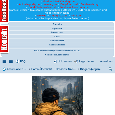
»
Manfred Mistkäfer Magazin
»
Animalequality.de
»
Loveveg.de
»
Vier-pfoten.de/
»
Foodwatch.org
»
Bund-Niedersachsen.de
»
Niedersachsen.nabu.de
(Marcus Petersen-Clausen ist ehrenamtliches Mitglied im BUND-Niedersachsen und
Niedersachsen Nabu)
»
WWF.de
»
Greenpeace.de
»
Peta.de
(wir haben allerdings nichts mit diesen Seiten zu tun!)
Startseite
Impressum
Datenschutz
Links
Gemeindebrief
Saison-Kalender
NEU: Vokabeltrainer (Saechsischvokabeln V: 1.2)!
Kostenlose Kochbuecher
Schnellzugriff
Linkliste
FAQ
Link zu uns
Registrieren
Anmelden
kostenlose Kochrezepte und kostenlose Kochbücher
Foren-Übersicht
Desserts, Nachspeisen
Dragees (vegan)
uc
he