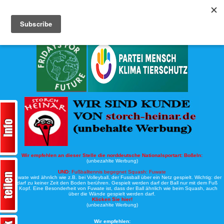
Köche-Nord.de
Werbung:
Wir empfehlen an dieser Stelle die norddeutsche Nationalsportart:
Boßeln:
(unbezahlte Werbung)
UND:
Fußballtennis begegnet Squash: Fuwate
Bei Fuwate wird ähnlich wie z.B. bei Volleyball, der Fussball über ein Netz gespielt. Wichtig: der
Ball darf zu keiner Zeit den Boden berühren. Gespielt werden darf der Ball nur mit dem Fuß
oder Kopf. Eine Besonderheit von Fuwate ist, dass der Ball ähnlich wie beim Squash, auch
über die Wände gespielt werden darf.
Klicken Sie hier!
(unbezahlte Werbung)
Wir empfehlen: