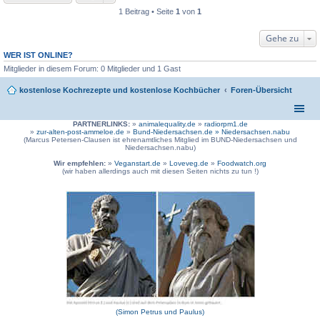
1 Beitrag • Seite
1
von
1
Gehe zu
WER IST ONLINE?
Mitglieder in diesem Forum: 0 Mitglieder und 1 Gast
kostenlose Kochrezepte und kostenlose Kochbücher
Foren-Übersicht
PARTNERLINKS:
»
animalequality.de
»
radiorpm1.de
»
zur-alten-post-ammeloe.de
»
Bund-Niedersachsen.de »
Niedersachsen.nabu
(Marcus Petersen-Clausen ist ehrenamtliches Mitglied im BUND-Niedersachsen und
Niedersachsen.nabu)
Wir empfehlen:
»
Veganstart.de
»
Loveveg.de
»
Foodwatch.org
(wir haben allerdings auch mit diesen Seiten nichts zu tun !)
(Simon Petrus und Paulus)