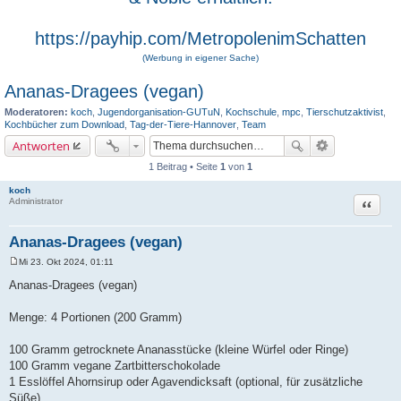
https://payhip.com/MetropolenimSchatten
(Werbung in eigener Sache)
Ananas-Dragees (vegan)
Moderatoren:
koch
,
Jugendorganisation-GUTuN
,
Kochschule
,
mpc
,
Tierschutzaktivist
,
Kochbücher zum Download
,
Tag-der-Tiere-Hannover
,
Team
Antworten
1 Beitrag • Seite
1
von
1
koch
Zitat
Administrator
Ananas-Dragees (vegan)
Mi 23. Okt 2024, 01:11
B
e
Ananas-Dragees (vegan)
i
t
r
Menge: 4 Portionen (200 Gramm)
a
g
100 Gramm getrocknete Ananasstücke (kleine Würfel oder Ringe)
100 Gramm vegane Zartbitterschokolade
1 Esslöffel Ahornsirup oder Agavendicksaft (optional, für zusätzliche
Süße)