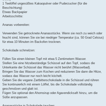
1 Teelöffel ungesüßtes Kakaopulver oder Puderzucker (für die
Beschichtung)
Etwas Backpapier
Arbeitsschritte:
Ananas vorbereiten:
Verwenden Sie getrocknete Ananasstücke. Wenn sie noch zu weich oder
feucht sind, können Sie sie bei niedriger Temperatur (ca. 50 Grad Celsius)
für etwa 10 Minuten im Backofen trocknen.
Schokolade schmelzen:
Füllen Sie einen kleinen Topf mit etwa 5 Zentimetern Wasser.
Stellen Sie eine hitzebeständige Schüssel auf den Topf, sodass die
Unterkante der Schüssel das Wasser nicht berührt (Wasserbad).
Bringen Sie das Wasser zum Kochen und reduzieren Sie dann die Hitze,
sodass das Wasser nur noch leicht köchelt.
Geben Sie die vegane Zartbitterschokolade in die Schüssel und rühren
Sie kontinuierlich mit einem Löffel, bis die Schokolade vollständig
geschmolzen und glatt ist.
Fügen Sie optional den Ahornsirup oder Agavendicksaft hinzu, um die
Süße anzupassen.
Ananasstücke in Schokolade tauchen: