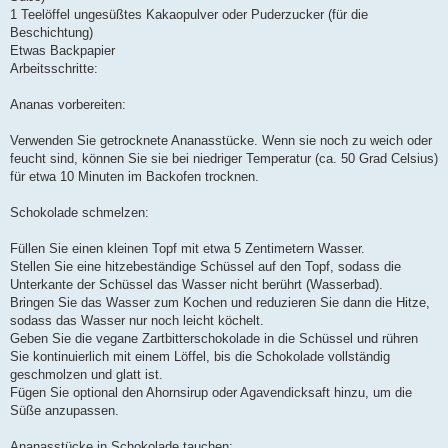
1 Teelöffel ungesüßtes Kakaopulver oder Puderzucker (für die
Beschichtung)
Etwas Backpapier
Arbeitsschritte:
Ananas vorbereiten:
Verwenden Sie getrocknete Ananasstücke. Wenn sie noch zu weich oder
feucht sind, können Sie sie bei niedriger Temperatur (ca. 50 Grad Celsius)
für etwa 10 Minuten im Backofen trocknen.
Schokolade schmelzen:
Füllen Sie einen kleinen Topf mit etwa 5 Zentimetern Wasser.
Stellen Sie eine hitzebeständige Schüssel auf den Topf, sodass die
Unterkante der Schüssel das Wasser nicht berührt (Wasserbad).
Bringen Sie das Wasser zum Kochen und reduzieren Sie dann die Hitze,
sodass das Wasser nur noch leicht köchelt.
Geben Sie die vegane Zartbitterschokolade in die Schüssel und rühren
Sie kontinuierlich mit einem Löffel, bis die Schokolade vollständig
geschmolzen und glatt ist.
Fügen Sie optional den Ahornsirup oder Agavendicksaft hinzu, um die
Süße anzupassen.
Ananasstücke in Schokolade tauchen: