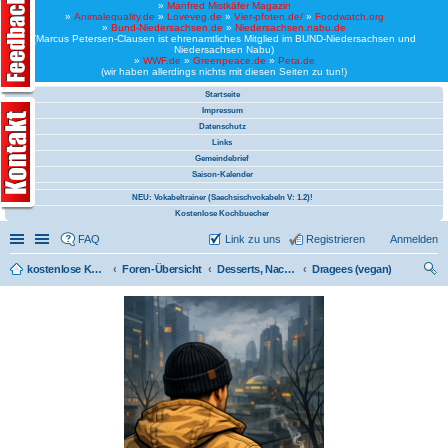
»
Manfred Mistkäfer Magazin
»
Animalequality.de
»
Loveveg.de
»
Vier-pfoten.de/
»
Foodwatch.org
»
Bund-Niedersachsen.de
»
Niedersachsen.nabu.de
(Marcus Petersen-Clausen ist ehrenamtliches Mitglied im BUND-Niedersachsen und
Niedersachsen Nabu)
»
WWF.de
»
Greenpeace.de
»
Peta.de
(wir haben allerdings nichts mit diesen Seiten zu tun!)
Startseite
Impressum
Datenschutz
Links
Gemeindebrief
Saison-Kalender
NEU: Vokabeltrainer (Saechsischvokabeln V: 1.2)!
Kostenlose Kochbuecher
Schnellzugriff
Linkliste
FAQ
Link zu uns
Registrieren
Anmelden
kostenlose Kochrezepte und kostenlose Kochbücher
Foren-Übersicht
Desserts, Nachspeisen
Dragees (vegan)
uc
he