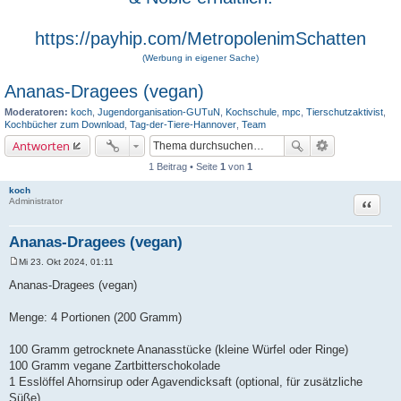
https://payhip.com/MetropolenimSchatten
(Werbung in eigener Sache)
Ananas-Dragees (vegan)
Moderatoren:
koch
,
Jugendorganisation-GUTuN
,
Kochschule
,
mpc
,
Tierschutzaktivist
,
Kochbücher zum Download
,
Tag-der-Tiere-Hannover
,
Team
Antworten
1 Beitrag • Seite
1
von
1
koch
Zitat
Administrator
Ananas-Dragees (vegan)
Mi 23. Okt 2024, 01:11
B
e
Ananas-Dragees (vegan)
i
t
r
Menge: 4 Portionen (200 Gramm)
a
g
100 Gramm getrocknete Ananasstücke (kleine Würfel oder Ringe)
100 Gramm vegane Zartbitterschokolade
1 Esslöffel Ahornsirup oder Agavendicksaft (optional, für zusätzliche
Süße)