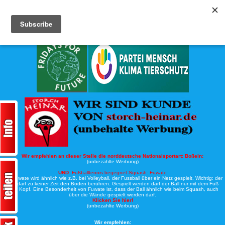
Köche-Nord.de
Werbung:
Wir empfehlen an dieser Stelle die norddeutsche Nationalsportart:
Boßeln:
(unbezahlte Werbung)
UND:
Fußballtennis begegnet Squash: Fuwate
Bei Fuwate wird ähnlich wie z.B. bei Volleyball, der Fussball über ein Netz gespielt. Wichtig: der
Ball darf zu keiner Zeit den Boden berühren. Gespielt werden darf der Ball nur mit dem Fuß
oder Kopf. Eine Besonderheit von Fuwate ist, dass der Ball ähnlich wie beim Squash, auch
über die Wände gespielt werden darf.
Klicken Sie hier!
(unbezahlte Werbung)
Wir empfehlen: