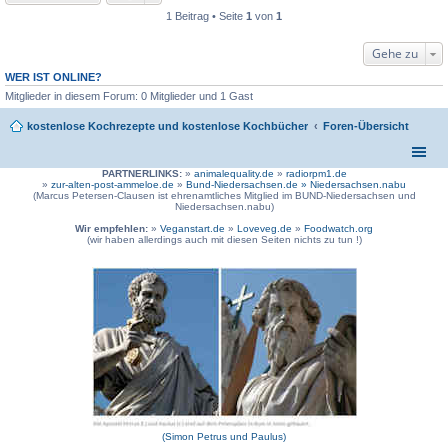
1 Beitrag • Seite
1
von
1
Gehe zu
WER IST ONLINE?
Mitglieder in diesem Forum: 0 Mitglieder und 1 Gast
kostenlose Kochrezepte und kostenlose Kochbücher
Foren-Übersicht
PARTNERLINKS:
»
animalequality.de
»
radiorpm1.de
»
zur-alten-post-ammeloe.de
»
Bund-Niedersachsen.de »
Niedersachsen.nabu
(Marcus Petersen-Clausen ist ehrenamtliches Mitglied im BUND-Niedersachsen und
Niedersachsen.nabu)
Wir empfehlen:
»
Veganstart.de
»
Loveveg.de
»
Foodwatch.org
(wir haben allerdings auch mit diesen Seiten nichts zu tun !)
(Simon Petrus und Paulus)