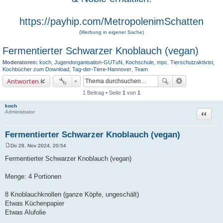
https://payhip.com/MetropolenimSchatten
(Werbung in eigener Sache)
Fermentierter Schwarzer Knoblauch (vegan)
Moderatoren:
koch
,
Jugendorganisation-GUTuN
,
Kochschule
,
mpc
,
Tierschutzaktivist
,
Kochbücher zum Download
,
Tag-der-Tiere-Hannover
,
Team
Antworten
1 Beitrag • Seite
1
von
1
koch
Zitat
Administrator
Fermentierter Schwarzer Knoblauch (vegan)
Do 28. Nov 2024, 20:54
B
e
Fermentierter Schwarzer Knoblauch (vegan)
i
t
r
Menge: 4 Portionen
a
g
8 Knoblauchknollen (ganze Köpfe, ungeschält)
Etwas Küchenpapier
Etwas Alufolie