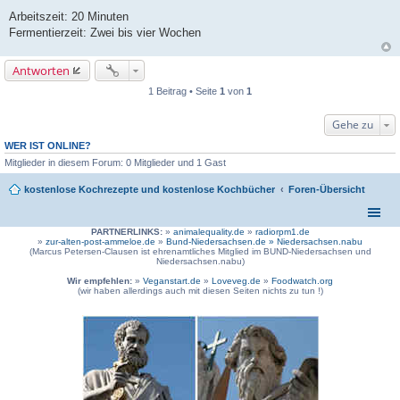
Arbeitszeit: 20 Minuten
Fermentierzeit: Zwei bis vier Wochen
Antworten
1 Beitrag • Seite
1
von
1
Gehe zu
WER IST ONLINE?
Mitglieder in diesem Forum: 0 Mitglieder und 1 Gast
kostenlose Kochrezepte und kostenlose Kochbücher
Foren-Übersicht
PARTNERLINKS:
»
animalequality.de
»
radiorpm1.de
»
zur-alten-post-ammeloe.de
»
Bund-Niedersachsen.de »
Niedersachsen.nabu
(Marcus Petersen-Clausen ist ehrenamtliches Mitglied im BUND-Niedersachsen und
Niedersachsen.nabu)
Wir empfehlen:
»
Veganstart.de
»
Loveveg.de
»
Foodwatch.org
(wir haben allerdings auch mit diesen Seiten nichts zu tun !)