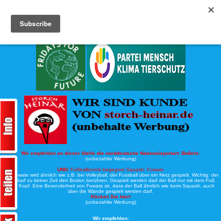
Köche-Nord.de
Werbung:
Wir empfehlen an dieser Stelle die norddeutsche Nationalsportart:
Boßeln:
(unbezahlte Werbung)
UND:
Fußballtennis begegnet Squash: Fuwate
Bei Fuwate wird ähnlich wie z.B. bei Volleyball, der Fussball über ein Netz gespielt. Wichtig: der
Ball darf zu keiner Zeit den Boden berühren. Gespielt werden darf der Ball nur mit dem Fuß
oder Kopf. Eine Besonderheit von Fuwate ist, dass der Ball ähnlich wie beim Squash, auch
über die Wände gespielt werden darf.
Klicken Sie hier!
(unbezahlte Werbung)
Wir empfehlen: