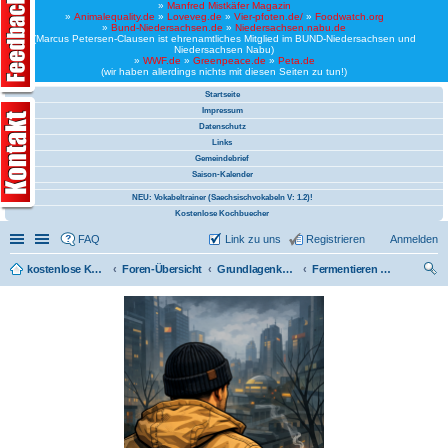
»
Manfred Mistkäfer Magazin
»
Animalequality.de
»
Loveveg.de
»
Vier-pfoten.de/
»
Foodwatch.org
»
Bund-Niedersachsen.de
»
Niedersachsen.nabu.de
(Marcus Petersen-Clausen ist ehrenamtliches Mitglied im BUND-Niedersachsen und
Niedersachsen Nabu)
»
WWF.de
»
Greenpeace.de
»
Peta.de
(wir haben allerdings nichts mit diesen Seiten zu tun!)
Startseite
Impressum
Datenschutz
Links
Gemeindebrief
Saison-Kalender
NEU: Vokabeltrainer (Saechsischvokabeln V: 1.2)!
Kostenlose Kochbuecher
Schnellzugriff
Linkliste
FAQ
Link zu uns
Registrieren
Anmelden
kostenlose Kochrezepte und kostenlose Kochbücher
Foren-Übersicht
Grundlagenkochbuch (Kategorie)
Fermentieren von Obst und Gemüse (vegan)
uc
he