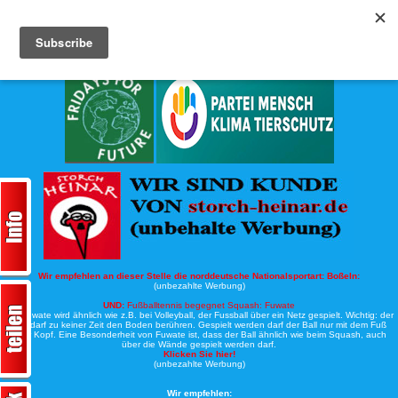
Köche-Nord.de
Werbung:
Wir empfehlen an dieser Stelle die norddeutsche Nationalsportart:
Boßeln:
(unbezahlte Werbung)
UND:
Fußballtennis begegnet Squash: Fuwate
Bei Fuwate wird ähnlich wie z.B. bei Volleyball, der Fussball über ein Netz gespielt. Wichtig: der
Ball darf zu keiner Zeit den Boden berühren. Gespielt werden darf der Ball nur mit dem Fuß
oder Kopf. Eine Besonderheit von Fuwate ist, dass der Ball ähnlich wie beim Squash, auch
über die Wände gespielt werden darf.
Klicken Sie hier!
(unbezahlte Werbung)
Wir empfehlen: