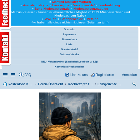
»
Manfred Mistkäfer Magazin
»
Animalequality.de
»
Loveveg.de
»
Vier-pfoten.de/
»
Foodwatch.org
»
Bund-Niedersachsen.de
»
Niedersachsen.nabu.de
(Marcus Petersen-Clausen ist ehrenamtliches Mitglied im BUND-Niedersachsen und
Niedersachsen Nabu)
»
WWF.de
»
Greenpeace.de
»
Peta.de
(wir haben allerdings nichts mit diesen Seiten zu tun!)
Startseite
Impressum
Datenschutz
Links
Gemeindebrief
Saison-Kalender
NEU: Vokabeltrainer (Saechsischvokabeln V: 1.2)!
Kostenlose Kochbuecher
Schnellzugriff
Linkliste
FAQ
Link zu uns
Registrieren
Anmelden
kostenlose Kochrezepte und kostenlose Kochbücher
Foren-Übersicht
Kochrezepte für unsere Bundesregierung
Leibgerichte von Friedriche Ebert (veganisiert)
uc
he