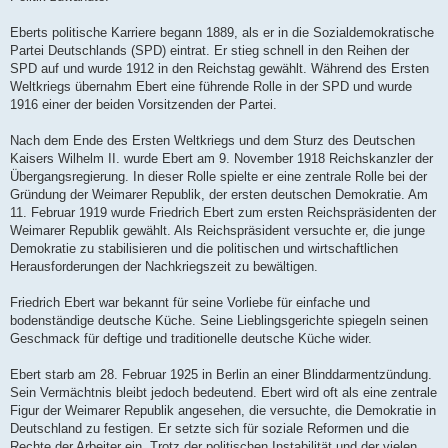
Eberts politische Karriere begann 1889, als er in die Sozialdemokratische
Partei Deutschlands (SPD) eintrat. Er stieg schnell in den Reihen der
SPD auf und wurde 1912 in den Reichstag gewählt. Während des Ersten
Weltkriegs übernahm Ebert eine führende Rolle in der SPD und wurde
1916 einer der beiden Vorsitzenden der Partei.
Nach dem Ende des Ersten Weltkriegs und dem Sturz des Deutschen
Kaisers Wilhelm II. wurde Ebert am 9. November 1918 Reichskanzler der
Übergangsregierung. In dieser Rolle spielte er eine zentrale Rolle bei der
Gründung der Weimarer Republik, der ersten deutschen Demokratie. Am
11. Februar 1919 wurde Friedrich Ebert zum ersten Reichspräsidenten der
Weimarer Republik gewählt. Als Reichspräsident versuchte er, die junge
Demokratie zu stabilisieren und die politischen und wirtschaftlichen
Herausforderungen der Nachkriegszeit zu bewältigen.
Friedrich Ebert war bekannt für seine Vorliebe für einfache und
bodenständige deutsche Küche. Seine Lieblingsgerichte spiegeln seinen
Geschmack für deftige und traditionelle deutsche Küche wider.
Ebert starb am 28. Februar 1925 in Berlin an einer Blinddarmentzündung.
Sein Vermächtnis bleibt jedoch bedeutend. Ebert wird oft als eine zentrale
Figur der Weimarer Republik angesehen, die versuchte, die Demokratie in
Deutschland zu festigen. Er setzte sich für soziale Reformen und die
Rechte der Arbeiter ein. Trotz der politischen Instabilität und der vielen