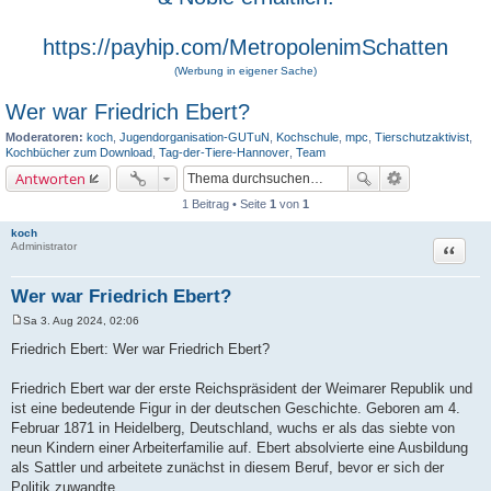
https://payhip.com/MetropolenimSchatten
(Werbung in eigener Sache)
Wer war Friedrich Ebert?
Moderatoren:
koch
,
Jugendorganisation-GUTuN
,
Kochschule
,
mpc
,
Tierschutzaktivist
,
Kochbücher zum Download
,
Tag-der-Tiere-Hannover
,
Team
Antworten
1 Beitrag • Seite
1
von
1
koch
Zitat
Administrator
Wer war Friedrich Ebert?
Sa 3. Aug 2024, 02:06
B
e
Friedrich Ebert: Wer war Friedrich Ebert?
i
t
r
Friedrich Ebert war der erste Reichspräsident der Weimarer Republik und
a
ist eine bedeutende Figur in der deutschen Geschichte. Geboren am 4.
g
Februar 1871 in Heidelberg, Deutschland, wuchs er als das siebte von
neun Kindern einer Arbeiterfamilie auf. Ebert absolvierte eine Ausbildung
als Sattler und arbeitete zunächst in diesem Beruf, bevor er sich der
Politik zuwandte.