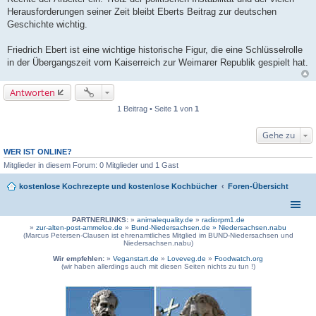
Herausforderungen seiner Zeit bleibt Eberts Beitrag zur deutschen
Geschichte wichtig.
Friedrich Ebert ist eine wichtige historische Figur, die eine Schlüsselrolle
in der Übergangszeit vom Kaiserreich zur Weimarer Republik gespielt hat.
Antworten
1 Beitrag • Seite
1
von
1
Gehe zu
WER IST ONLINE?
Mitglieder in diesem Forum: 0 Mitglieder und 1 Gast
kostenlose Kochrezepte und kostenlose Kochbücher
Foren-Übersicht
PARTNERLINKS:
»
animalequality.de
»
radiorpm1.de
»
zur-alten-post-ammeloe.de
»
Bund-Niedersachsen.de »
Niedersachsen.nabu
(Marcus Petersen-Clausen ist ehrenamtliches Mitglied im BUND-Niedersachsen und
Niedersachsen.nabu)
Wir empfehlen:
»
Veganstart.de
»
Loveveg.de
»
Foodwatch.org
(wir haben allerdings auch mit diesen Seiten nichts zu tun !)