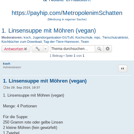
https://payhip.com/MetropolenimSchatten
(Werbung in eigener Sache)
1. Linsensuppe mit Möhren (vegan)
Moderatoren:
koch
,
Jugendorganisation-GUTuN
,
Kochschule
,
mpc
,
Tierschutzaktivist
,
Kochbücher zum Download
,
Tag-der-Tiere-Hannover
,
Team
Antworten
1 Beitrag • Seite
1
von
1
koch
Zitat
Administrator
1. Linsensuppe mit Möhren (vegan)
So 29. Sep 2024, 19:37
B
e
1. Linsensuppe mit Möhren (vegan)
i
t
r
Menge: 4 Portionen
a
g
Für die Suppe:
250 Gramm rote oder gelbe Linsen
2 kleine Möhren (fein gewürfelt)
1 Zwiebel