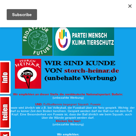
Köche-Nord.de
Werbung:
Wir empfehlen an dieser Stelle die norddeutsche Nationalsportart:
Boßeln:
(unbezahlte Werbung)
UND:
Fußballtennis begegnet Squash: Fuwate
Bei Fuwate wird ähnlich wie z.B. bei Volleyball, der Fussball über ein Netz gespielt. Wichtig: der
Ball darf zu keiner Zeit den Boden berühren. Gespielt werden darf der Ball nur mit dem Fuß
oder Kopf. Eine Besonderheit von Fuwate ist, dass der Ball ähnlich wie beim Squash, auch
über die Wände gespielt werden darf.
Klicken Sie hier!
(unbezahlte Werbung)
Wir empfehlen: