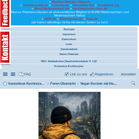
»
Manfred Mistkäfer Magazin
»
Animalequality.de
»
Loveveg.de
»
Vier-pfoten.de/
»
Foodwatch.org
»
Bund-Niedersachsen.de
»
Niedersachsen.nabu.de
(Marcus Petersen-Clausen ist ehrenamtliches Mitglied im BUND-Niedersachsen und
Niedersachsen Nabu)
»
WWF.de
»
Greenpeace.de
»
Peta.de
(wir haben allerdings nichts mit diesen Seiten zu tun!)
Startseite
Impressum
Datenschutz
Links
Gemeindebrief
Saison-Kalender
NEU: Vokabeltrainer (Saechsischvokabeln V: 1.2)!
Kostenlose Kochbuecher
Schnellzugriff
Linkliste
FAQ
Link zu uns
Registrieren
Anmelden
kostenlose Kochrezepte und kostenlose Kochbücher
Foren-Übersicht
Vegan Kochen mit Hartz IV (vegan)
uc
he